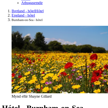
Athugasemdir
Bretland - hótel
Hótel
England - hótel
Burnham-on-Sea - hótel
Mynd eftir Shayne Gillard