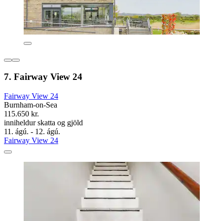
7. Fairway View 24
Fairway View 24
Burnham-on-Sea
115.650 kr.
inniheldur skatta og gjöld
11. ágú. - 12. ágú.
Fairway View 24