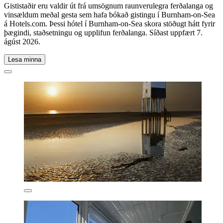
Gististaðir eru valdir út frá umsögnum raunverulegra ferðalanga og
vinsældum meðal gesta sem hafa bókað gistingu í Burnham-on-Sea
á Hotels.com. Þessi hótel í Burnham-on-Sea skora stöðugt hátt fyrir
þægindi, staðsetningu og upplifun ferðalanga. Síðast uppfært
7.
ágúst 2026
.
Lesa minna