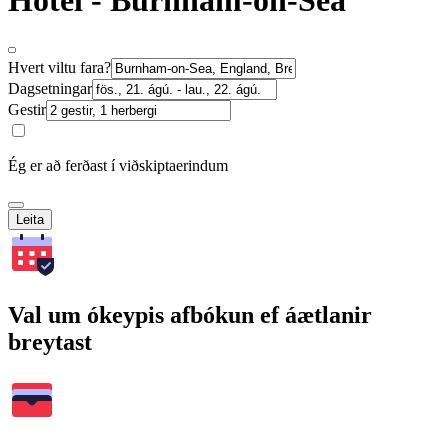
Hótel - Burnham-on-Sea
Hvert viltu fara?
Dagsetningar
Gestir
Ég er að ferðast í viðskiptaerindum
Leita
Val um ókeypis afbókun ef áætlanir
breytast