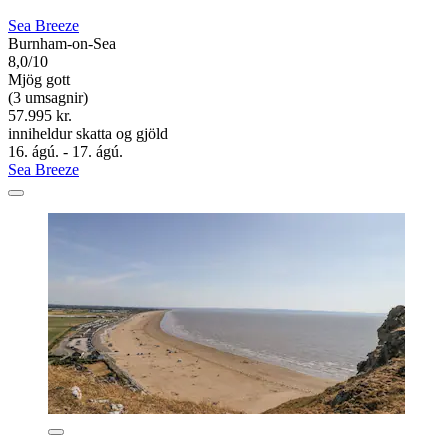
Sea Breeze
Burnham-on-Sea
8,0/10
Mjög gott
(3 umsagnir)
57.995 kr.
inniheldur skatta og gjöld
16. ágú. - 17. ágú.
Sea Breeze