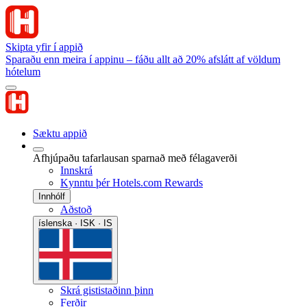
Skipta yfir í appið
Sparaðu enn meira í appinu – fáðu allt að 20% afslátt af völdum
hótelum
Sæktu appið
Afhjúpaðu tafarlausan sparnað með félagaverði
Innskrá
Kynntu þér Hotels.com Rewards
Innhólf
Aðstoð
íslenska · ISK · IS
Skrá gististaðinn þinn
Ferðir