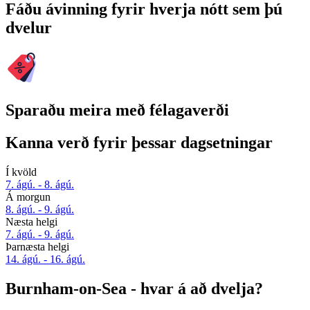
Fáðu ávinning fyrir hverja nótt sem þú
dvelur
Sparaðu meira með félagaverði
Kanna verð fyrir þessar dagsetningar
Í kvöld
7. ágú. - 8. ágú.
Á morgun
8. ágú. - 9. ágú.
Næsta helgi
7. ágú. - 9. ágú.
Þarnæsta helgi
14. ágú. - 16. ágú.
Burnham-on-Sea - hvar á að dvelja?