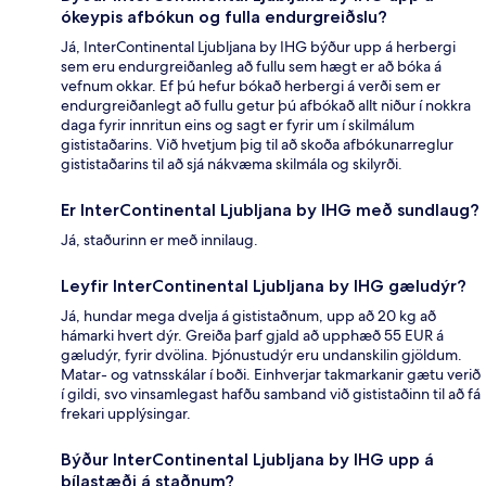
ókeypis afbókun og fulla endurgreiðslu?
Já, InterContinental Ljubljana by IHG býður upp á herbergi
sem eru endurgreiðanleg að fullu sem hægt er að bóka á
vefnum okkar. Ef þú hefur bókað herbergi á verði sem er
endurgreiðanlegt að fullu getur þú afbókað allt niður í nokkra
daga fyrir innritun eins og sagt er fyrir um í skilmálum
gististaðarins. Við hvetjum þig til að skoða afbókunarreglur
gististaðarins til að sjá nákvæma skilmála og skilyrði.
Er InterContinental Ljubljana by IHG með sundlaug?
Já, staðurinn er með innilaug.
Leyfir InterContinental Ljubljana by IHG gæludýr?
Já, hundar mega dvelja á gististaðnum, upp að 20 kg að
hámarki hvert dýr. Greiða þarf gjald að upphæð 55 EUR á
gæludýr, fyrir dvölina. Þjónustudýr eru undanskilin gjöldum.
Matar- og vatnsskálar í boði. Einhverjar takmarkanir gætu verið
í gildi, svo vinsamlegast hafðu samband við gististaðinn til að fá
frekari upplýsingar.
Býður InterContinental Ljubljana by IHG upp á
bílastæði á staðnum?