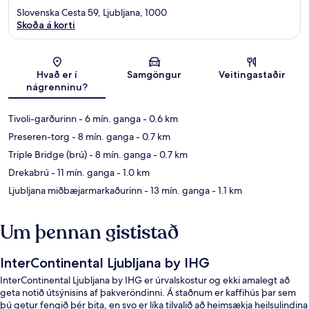
Slovenska Cesta 59, Ljubljana, 1000
Skoða á korti
Kort
Hvað er í
Samgöngur
Veitingastaðir
nágrenninu?
Tivoli-garðurinn
- 6 mín. ganga
- 0.6 km
Preseren-torg
- 8 mín. ganga
- 0.7 km
Triple Bridge (brú)
- 8 mín. ganga
- 0.7 km
Drekabrú
- 11 mín. ganga
- 1.0 km
Ljubljana miðbæjarmarkaðurinn
- 13 mín. ganga
- 1.1 km
Um þennan gististað
InterContinental Ljubljana by IHG
InterContinental Ljubljana by IHG er úrvalskostur og ekki amalegt að
geta notið útsýnisins af þakveröndinni. Á staðnum er kaffihús þar sem
þú getur fengið þér bita, en svo er líka tilvalið að heimsækja heilsulindina