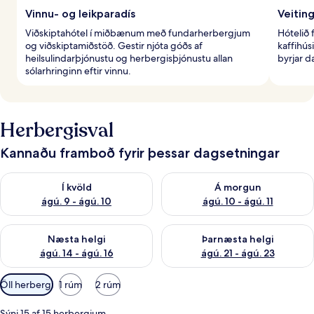
Vinnu- og leikparadís
Veiting
Viðskiptahótel í miðbænum með fundarherbergjum
Hótelið 
og viðskiptamiðstöð. Gestir njóta góðs af
kaffihú
heilsulindarþjónustu og herbergisþjónustu allan
byrjar d
sólarhringinn eftir vinnu.
Herbergisval
Kannaðu framboð fyrir þessar dagsetningar
Athuga framboð í kvöld ágú. 9 - ágú. 10
Athuga framboð á morgun ágú.
Í kvöld
Á morgun
ágú. 9 - ágú. 10
ágú. 10 - ágú. 11
Athuga framboð næstu helgi ágú. 14 - ágú. 16
Athuga framboð þarnæstu helg
Næsta helgi
Þarnæsta helgi
ágú. 14 - ágú. 16
ágú. 21 - ágú. 23
Síur
Öll herbergi
1 rúm
2 rúm
í
boði
Sýni 15 af 15 herbergjum