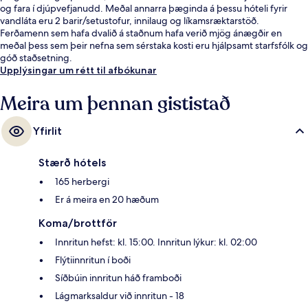
og fara í djúpvefjanudd. Meðal annarra þæginda á þessu hóteli fyrir
vandláta eru 2 barir/setustofur, innilaug og líkamsræktarstöð.
Ferðamenn sem hafa dvalið á staðnum hafa verið mjög ánægðir en
meðal þess sem þeir nefna sem sérstaka kosti eru hjálpsamt starfsfólk og
góð staðsetning.
Upplýsingar um rétt til afbókunar
Meira um þennan gististað
Yfirlit
Stærð hótels
165 herbergi
Er á meira en 20 hæðum
Koma/brottför
Innritun hefst: kl. 15:00. Innritun lýkur: kl. 02:00
Flýtiinnritun í boði
Síðbúin innritun háð framboði
Lágmarksaldur við innritun - 18