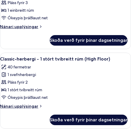
Svíta
Pláss fyrir 3
-
1 einbreitt rúm
1
Ókeypis þráðlaust net
svefnherbergi
Nánari
Nánari upplýsingar
-
upplýsingar
borgarsýn
fyrir
Skoða verð fyrir þínar dagsetningar
Svíta
-
1
Skoða
Rúmföt úr egypskri bómull, rúmföt af
8
svefnherbergi
Classic-herbergi - 1 stórt tvíbreitt rúm (High Floor)
allar
-
40 fermetrar
borgarsýn
myndir
1 svefnherbergi
fyrir
Classic-
Pláss fyrir 2
herbergi
1 stórt tvíbreitt rúm
-
Ókeypis þráðlaust net
1
Nánari
Nánari upplýsingar
stórt
upplýsingar
tvíbreitt
fyrir
Skoða verð fyrir þínar dagsetningar
Classic-
rúm
herbergi
(High