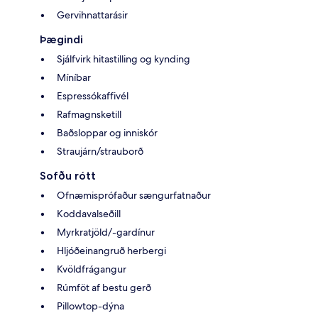
Gervihnattarásir
Þægindi
Sjálfvirk hitastilling og kynding
Míníbar
Espressókaffivél
Rafmagnsketill
Baðsloppar og inniskór
Straujárn/strauborð
Sofðu rótt
Ofnæmisprófaður sængurfatnaður
Koddavalseðill
Myrkratjöld/-gardínur
Hljóðeinangruð herbergi
Kvöldfrágangur
Rúmföt af bestu gerð
Pillowtop-dýna