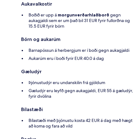
Aukavalkostir
Boðið er upp á
morgunverðarhlaðborð
gegn
aukagjaldi sem er um það bil 31 EUR fyrir fullorðna og
15.5 EUR fyrir börn
Börn og aukarúm
Barnapössun á herbergjum er í boði gegn aukagjaldi
Aukarúm eru í boði fyrir EUR 40.0 á dag
Gæludýr
Þjónustudýr eru undanskilin frá gjöldum
Gæludýr eru leyfð gegn aukagjaldi, EUR 55 á gæludýr,
fyrir dvölina
Bílastæði
Bílastæði með þjónustu kosta 42 EUR á dag með hægt
að koma og fara að vild