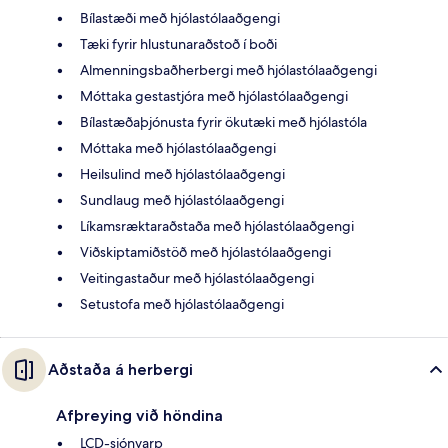
Bílastæði með hjólastólaaðgengi
Tæki fyrir hlustunaraðstoð í boði
Almenningsbaðherbergi með hjólastólaaðgengi
Móttaka gestastjóra með hjólastólaaðgengi
Bílastæðaþjónusta fyrir ökutæki með hjólastóla
Móttaka með hjólastólaaðgengi
Heilsulind með hjólastólaaðgengi
Sundlaug með hjólastólaaðgengi
Líkamsræktaraðstaða með hjólastólaaðgengi
Viðskiptamiðstöð með hjólastólaaðgengi
Veitingastaður með hjólastólaaðgengi
Setustofa með hjólastólaaðgengi
Aðstaða á herbergi
Afþreying við höndina
LCD-sjónvarp