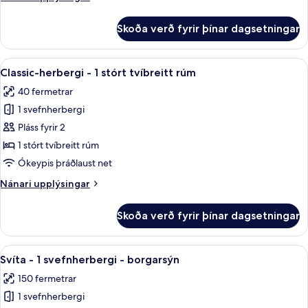
tvíbreitt
upplýsingar
rúm
fyrir
Skoða verð fyrir þínar dagsetningar
Premium-
-
herbergi
aðgengi
-
Skoða
Rúmföt úr egypskri bómull, rúmföt af
að
8
1
Classic-herbergi - 1 stórt tvíbreitt rúm
allar
stórt
setustofu
40 fermetrar
tvíbreitt
myndir
í
rúm
1 svefnherbergi
fyrir
klúbbi
-
Classic-
Pláss fyrir 2
(High
aðgengi
herbergi
að
1 stórt tvíbreitt rúm
Floor)
setustofu
-
Ókeypis þráðlaust net
í
1
klúbbi
Nánari
Nánari upplýsingar
stórt
(High
upplýsingar
tvíbreitt
Floor)
fyrir
Skoða verð fyrir þínar dagsetningar
Classic-
rúm
herbergi
-
Skoða
Svíta - 1 svefnherbergi - borgarsýn | 
5
1
Svíta - 1 svefnherbergi - borgarsýn
allar
stórt
150 fermetrar
tvíbreitt
myndir
rúm
1 svefnherbergi
fyrir