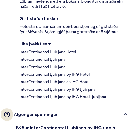
ESB um neytendarétt eru bókunarþjónustur gististaða ekki
háðar rétti til að hætta við.
Gististaðarflokkur
Hotelstars Union sér um opinbera stjörnugjöf gististaða
fyrir Slóvenía. Stjörnugjöf þessa gististaðar er 5 stjörnur.
Líka þekkt sem
InterContinental Ljubljana Hotel
InterContinental Ljubljana
InterContinental Ljubljana
InterContinental Ljubljana by IHG Hotel
InterContinental Ljubljana an IHG Hotel
InterContinental Ljubljana by IHG Ljubljana
InterContinental Ljubljana by IHG Hotel Ljubljana
Algengar spurningar
Býður InterContinental Ljubljana by IHG upp á