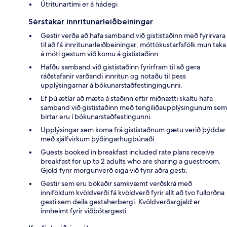
Útritunartími er á hádegi
Sérstakar innritunarleiðbeiningar
Gestir verða að hafa samband við gististaðinn með fyrirvara
til að fá innritunarleiðbeiningar; móttökustarfsfólk mun taka
á móti gestum við komu á gististaðinn
Hafðu samband við gististaðinn fyrirfram til að gera
ráðstafanir varðandi innritun og notaðu til þess
upplýsingarnar á bókunarstaðfestingingunni.
Ef þú ætlar að mæta á staðinn eftir miðnætti skaltu hafa
samband við gististaðinn með tengiliðaupplýsingunum sem
birtar eru í bókunarstaðfestingunni.
Upplýsingar sem koma frá gististaðnum gætu verið þýddar
með sjálfvirkum þýðingarhugbúnaði
Guests booked in breakfast included rate plans receive
breakfast for up to 2 adults who are sharing a guestroom.
Gjöld fyrir morgunverð eiga við fyrir aðra gesti.
Gestir sem eru bókaðir samkvæmt verðskrá með
inniföldum kvöldverði fá kvöldverð fyrir allt að tvo fullorðna
gesti sem deila gestaherbergi. Kvöldverðargjald er
innheimt fyrir viðbótargesti.