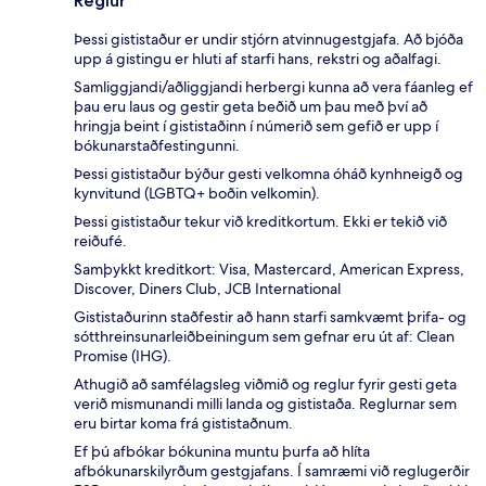
Reglur
Þessi gististaður er undir stjórn atvinnugestgjafa. Að bjóða
upp á gistingu er hluti af starfi hans, rekstri og aðalfagi.
Samliggjandi/aðliggjandi herbergi kunna að vera fáanleg ef
þau eru laus og gestir geta beðið um þau með því að
hringja beint í gististaðinn í númerið sem gefið er upp í
bókunarstaðfestingunni.
Þessi gististaður býður gesti velkomna óháð kynhneigð og
kynvitund (LGBTQ+ boðin velkomin).
Þessi gististaður tekur við kreditkortum. Ekki er tekið við
reiðufé.
Samþykkt kreditkort: Visa, Mastercard, American Express,
Discover, Diners Club, JCB International
Gististaðurinn staðfestir að hann starfi samkvæmt þrifa- og
sótthreinsunarleiðbeiningum sem gefnar eru út af: Clean
Promise (IHG).
Athugið að samfélagsleg viðmið og reglur fyrir gesti geta
verið mismunandi milli landa og gististaða. Reglurnar sem
eru birtar koma frá gististaðnum.
Ef þú afbókar bókunina muntu þurfa að hlíta
afbókunarskilyrðum gestgjafans. Í samræmi við reglugerðir