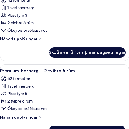
42 fermetrar
rúm
fyrir
1 svefnherbergi
Premium-
Pláss fyrir 3
herbergi
-
2 einbreið rúm
2
Ókeypis þráðlaust net
einbreið
Nánari
Nánari upplýsingar
rúm
upplýsingar
-
fyrir
Skoða verð fyrir þínar dagsetningar
Premium-
aðgengi
herbergi
að
-
Skoða
Þægindi á herbergi
setustofu
5
2
Premium-herbergi - 2 tvíbreið rúm
allar
einbreið
í
52 fermetrar
rúm
myndir
klúbbi
-
1 svefnherbergi
fyrir
(High
aðgengi
Premium-
Pláss fyrir 5
Floor)
að
herbergi
setustofu
2 tvíbreið rúm
í
-
Ókeypis þráðlaust net
klúbbi
2
(High
Nánari
Nánari upplýsingar
tvíbreið
Floor)
upplýsingar
rúm
fyrir