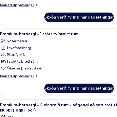
Nánari
Nánari upplýsingar
upplýsingar
fyrir
Skoða verð fyrir þínar dagsetningar
Classic-
herbergi
Skoða
Premium-herbergi - 1 stórt tvíbreitt r
7
Premium-herbergi - 1 stórt tvíbreitt rúm
allar
52 fermetrar
myndir
1 svefnherbergi
fyrir
Premium-
Pláss fyrir 3
herbergi
1 stórt tvíbreitt rúm
-
Ókeypis þráðlaust net
1
Nánari
Nánari upplýsingar
stórt
upplýsingar
tvíbreitt
fyrir
Skoða verð fyrir þínar dagsetningar
Premium-
rúm
herbergi
-
Skoða
Premium-herbergi - 2 einbreið rúm - a
5
1
Premium-herbergi - 2 einbreið rúm - aðgengi að setustofu í
allar
stórt
klúbbi (High Floor)
tvíbreitt
myndir