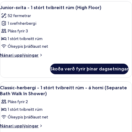
-
Skoða
Rúmföt úr egypskri bómull, rúmföt af
Floor)
7
1
Junior-svíta - 1 stórt tvíbreitt rúm (High Floor)
allar
stórt
52 fermetrar
tvíbreitt
myndir
rúm
1 svefnherbergi
fyrir
(High
Junior-
Pláss fyrir 3
Floor)
svíta
1 stórt tvíbreitt rúm
-
Ókeypis þráðlaust net
1
Nánari
Nánari upplýsingar
stórt
upplýsingar
tvíbreitt
fyrir
Skoða verð fyrir þínar dagsetningar
Junior-
rúm
svíta
(High
-
Skoða
Classic-herbergi - 1 stórt tvíbreitt r
Floor)
4
1
Classic-herbergi - 1 stórt tvíbreitt rúm - á horni (Separate
allar
stórt
Bath Walk In Shower)
tvíbreitt
myndir
Pláss fyrir 2
rúm
fyrir
(High
1 stórt tvíbreitt rúm
Classic-
Floor)
Ókeypis þráðlaust net
herbergi
-
Nánari
Nánari upplýsingar
upplýsingar
1