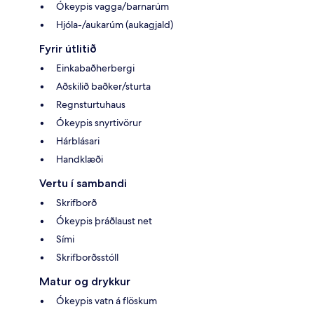
Ókeypis vagga/barnarúm
Hjóla-/aukarúm (aukagjald)
Fyrir útlitið
Einkabaðherbergi
Aðskilið baðker/sturta
Regnsturtuhaus
Ókeypis snyrtivörur
Hárblásari
Handklæði
Vertu í sambandi
Skrifborð
Ókeypis þráðlaust net
Sími
Skrifborðsstóll
Matur og drykkur
Ókeypis vatn á flöskum