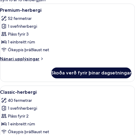
fyrir
Skoða
Þægindi á herbergi
7
Premium-herbergi
herbergi
allar
52 fermetrar
myndir
1 svefnherbergi
fyrir
Premium-
Pláss fyrir 3
herbergi
1 einbreitt rúm
Ókeypis þráðlaust net
Nánari
Nánari upplýsingar
upplýsingar
fyrir
Skoða verð fyrir þínar dagsetningar
Premium-
herbergi
Skoða
Rúmföt úr egypskri bómull, rúmföt af
8
Classic-herbergi
allar
40 fermetrar
myndir
1 svefnherbergi
fyrir
Classic-
Pláss fyrir 2
herbergi
1 einbreitt rúm
Ókeypis þráðlaust net