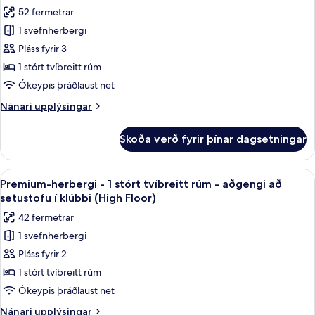
allar
aðgengi
stórt
52 fermetrar
tvíbreitt
myndir
rúm
1 svefnherbergi
fyrir
-
Junior-
Pláss fyrir 3
gott
svíta
aðgengi
1 stórt tvíbreitt rúm
-
Ókeypis þráðlaust net
1
Nánari
Nánari upplýsingar
stórt
upplýsingar
tvíbreitt
fyrir
Skoða verð fyrir þínar dagsetningar
Junior-
rúm
svíta
-
Skoða
Premium-herbergi - 1 stórt tvíbreitt r
7
1
Premium-herbergi - 1 stórt tvíbreitt rúm - aðgengi að
allar
stórt
setustofu í klúbbi (High Floor)
tvíbreitt
myndir
42 fermetrar
rúm
fyrir
1 svefnherbergi
Premium-
Pláss fyrir 2
herbergi
-
1 stórt tvíbreitt rúm
1
Ókeypis þráðlaust net
stórt
Nánari
Nánari upplýsingar