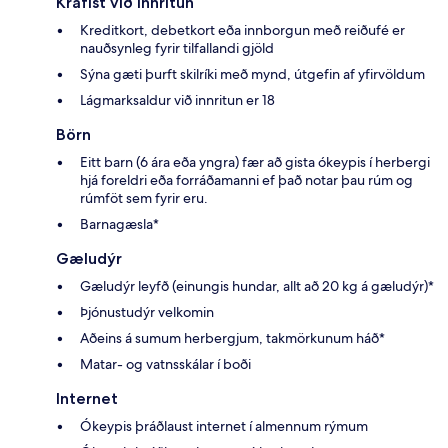
Krafist við innritun
Kreditkort, debetkort eða innborgun með reiðufé er
nauðsynleg fyrir tilfallandi gjöld
Sýna gæti þurft skilríki með mynd, útgefin af yfirvöldum
Lágmarksaldur við innritun er 18
Börn
Eitt barn (6 ára eða yngra) fær að gista ókeypis í herbergi
hjá foreldri eða forráðamanni ef það notar þau rúm og
rúmföt sem fyrir eru.
Barnagæsla*
Gæludýr
Gæludýr leyfð (einungis hundar, allt að 20 kg á gæludýr)*
Þjónustudýr velkomin
Aðeins á sumum herbergjum, takmörkunum háð*
Matar- og vatnsskálar í boði
Internet
Ókeypis þráðlaust internet í almennum rýmum