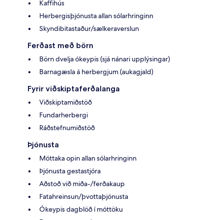
Kaffihús
Herbergisþjónusta allan sólarhringinn
Skyndibitastaður/sælkeraverslun
Ferðast með börn
Börn dvelja ókeypis (sjá nánari upplýsingar)
Barnagæsla á herbergjum (aukagjald)
Fyrir viðskiptaferðalanga
Viðskiptamiðstöð
Fundarherbergi
Ráðstefnumiðstöð
Þjónusta
Móttaka opin allan sólarhringinn
Þjónusta gestastjóra
Aðstoð við miða-/ferðakaup
Fatahreinsun/þvottaþjónusta
Ókeypis dagblöð í móttöku