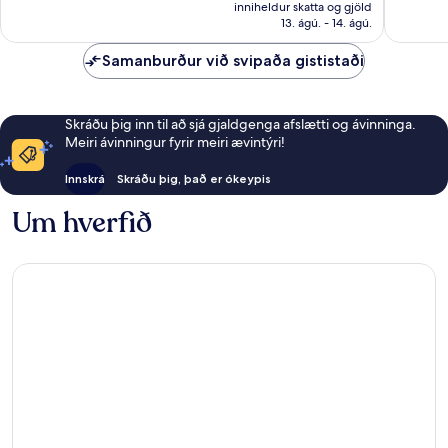
er
416
1.004
inniheldur skatta og gjöld
33.884 kr.
13. ágú. - 14. ágú.
umsagnir
umsagni
Samanburður við svipaða gististaði
Skráðu þig inn til að sjá gjaldgenga afslætti og ávinninga.
Meiri ávinningur fyrir meiri ævintýri!
Innskrá
Skráðu þig, það er ókeypis
Um hverfið