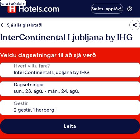
Fara í aðalefni
Sæktu appið
Sjá alla gististaði
InterContinental Ljubljana by IHG
Veldu dagsetningar til að sjá verð
Hvert viltu fara?
Dagsetningar
Gestir
Leita