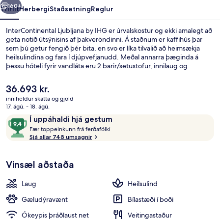
160+
Yfirlit
Herbergi
Staðsetning
Reglur
InterContinental Ljubljana by IHG er úrvalskostur og ekki amalegt að
geta notið útsýnisins af þakveröndinni. Á staðnum er kaffihús þar
sem þú getur fengið þér bita, en svo er líka tilvalið að heimsækja
heilsulindina og fara í djúpvefjanudd. Meðal annarra þæginda á
þessu hóteli fyrir vandláta eru 2 barir/setustofur, innilaug og
líkamsræktarstöð. Ferðamenn sem hafa dvalið á staðnum hafa verið
mjög ánægðir en meðal þess sem þeir nefna sem sérstaka kosti eru
Núverandi
36.693 kr.
hjálpsamt starfsfólk og góð staðsetning.
verð
inniheldur skatta og gjöld
er
17. ágú. - 18. ágú.
Innilaug
36.693 kr.
Umsagnir
9,4
Í uppáhaldi hjá gestum
F
af
Fær toppeinkunn frá ferðafólki
æ
Sjá allar 748 umsagnir
10,
r
Í
uppáhaldi
Vinsæl aðstaða
t
hjá
o
gestum
p
Laug
Heilsulind
p
e
Gæludýravænt
Bílastæði í boði
i
Ókeypis þráðlaust net
Veitingastaður
n