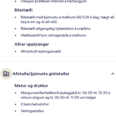
Ókeypis þráðlaust internet á herbergjum
Bílastæði
Bílastæði með þjónustu á staðnum (42 EUR á dag; hægt að
keyra inn og út að vild)
Bílastæði aðgengileg hjólastólum á svæðinu
Hleðslustöð fyrir rafmagnsbíla á staðnum
Aðrar upplýsingar
Afmörkuð reykingasvæði
Aðstaða/þjónusta gististaðar
Matur og drykkur
Morgunverðarhlaðborð (aukagjald) kl. 06:30–kl. 10:30 á
virkum dögum og kl. 06:30–kl. 11:00 um helgar
2 barir/setustofur
Veitingastaður