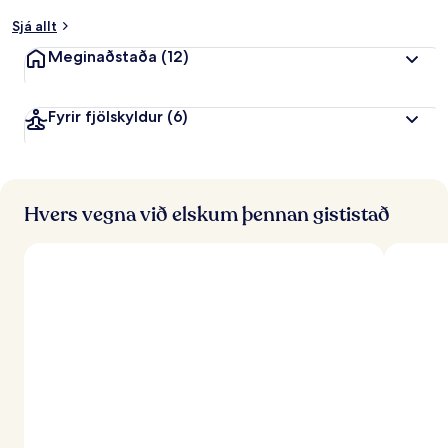
k
Sjá allt
u
n
Meginaðstaða
(12)
n
f
Fyrir fjölskyldur
(6)
r
á
f
e
r
Hvers vegna við elskum þennan gististað
ð
a
f
ó
l
k
i