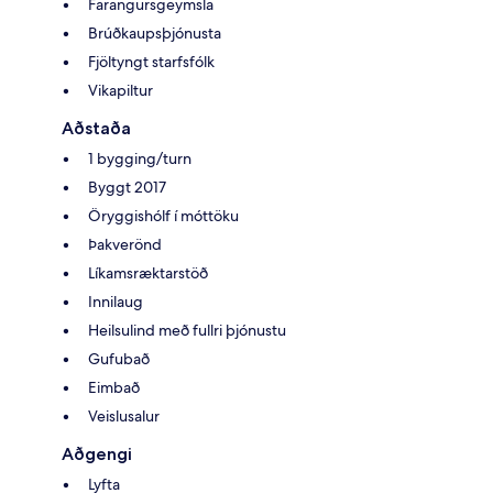
Farangursgeymsla
Brúðkaupsþjónusta
Fjöltyngt starfsfólk
Vikapiltur
Aðstaða
1 bygging/turn
Byggt 2017
Öryggishólf í móttöku
Þakverönd
Líkamsræktarstöð
Innilaug
Heilsulind með fullri þjónustu
Gufubað
Eimbað
Veislusalur
Aðgengi
Lyfta