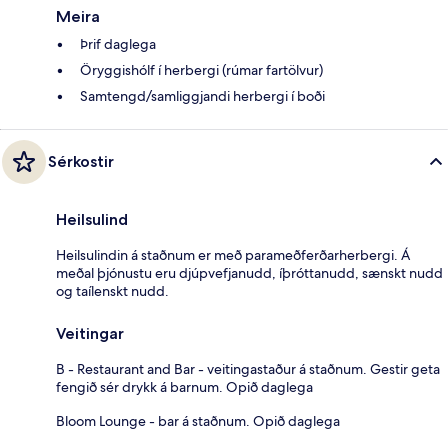
Meira
Þrif daglega
Öryggishólf í herbergi (rúmar fartölvur)
Samtengd/samliggjandi herbergi í boði
Sérkostir
Heilsulind
Heilsulindin á staðnum er með parameðferðarherbergi. Á
meðal þjónustu eru djúpvefjanudd, íþróttanudd, sænskt nudd
og taílenskt nudd.
Veitingar
B - Restaurant and Bar - veitingastaður á staðnum. Gestir geta
fengið sér drykk á barnum. Opið daglega
Bloom Lounge - bar á staðnum. Opið daglega