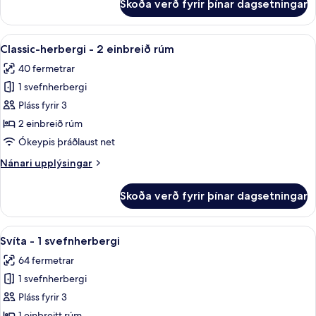
Skoða verð fyrir þínar dagsetningar
Premium-
herbergi
-
Skoða
Rúmföt úr egypskri bómull, rúmföt af
5
2
Classic-herbergi - 2 einbreið rúm
allar
tvíbreið
40 fermetrar
rúm
myndir
1 svefnherbergi
fyrir
Classic-
Pláss fyrir 3
herbergi
2 einbreið rúm
-
Ókeypis þráðlaust net
2
Nánari
Nánari upplýsingar
einbreið
upplýsingar
rúm
fyrir
Skoða verð fyrir þínar dagsetningar
Classic-
herbergi
-
Skoða
Svíta - 1 svefnherbergi | Rúmföt úr eg
8
2
Svíta - 1 svefnherbergi
allar
einbreið
64 fermetrar
rúm
myndir
1 svefnherbergi
fyrir
Svíta
Pláss fyrir 3
-
1 einbreitt rúm