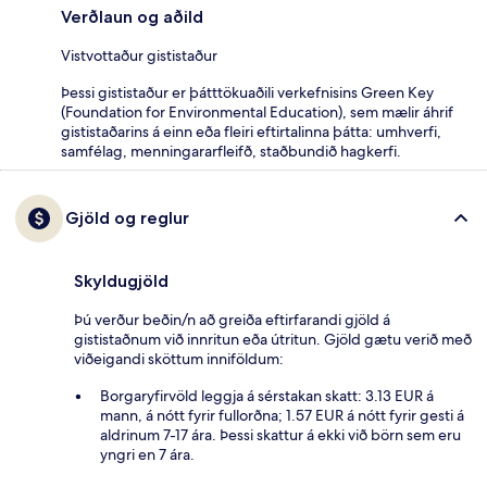
Verðlaun og aðild
Vistvottaður gististaður
Þessi gististaður er þátttökuaðili verkefnisins Green Key
(Foundation for Environmental Education), sem mælir áhrif
gististaðarins á einn eða fleiri eftirtalinna þátta: umhverfi,
samfélag, menningararfleifð, staðbundið hagkerfi.
Gjöld og reglur
Skyldugjöld
Þú verður beðin/n að greiða eftirfarandi gjöld á
gististaðnum við innritun eða útritun. Gjöld gætu verið með
viðeigandi sköttum inniföldum:
Borgaryfirvöld leggja á sérstakan skatt: 3.13 EUR á
mann, á nótt fyrir fullorðna; 1.57 EUR á nótt fyrir gesti á
aldrinum 7-17 ára. Þessi skattur á ekki við börn sem eru
yngri en 7 ára.