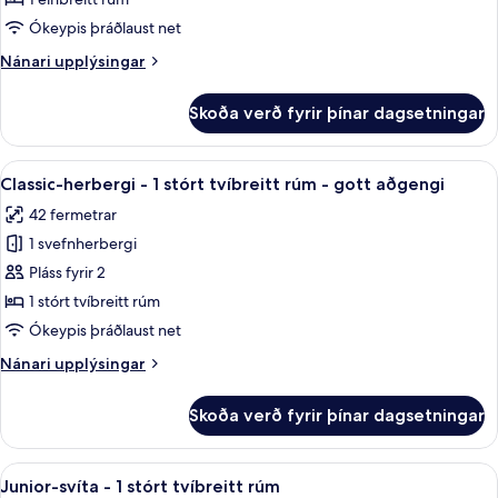
1
Ókeypis þráðlaust net
svefnherbergi
Nánari
Nánari upplýsingar
upplýsingar
fyrir
Skoða verð fyrir þínar dagsetningar
Svíta
-
1
Skoða
Classic-herbergi - 1 stórt tvíbreitt r
5
svefnherbergi
Classic-herbergi - 1 stórt tvíbreitt rúm - gott aðgengi
allar
42 fermetrar
myndir
1 svefnherbergi
fyrir
Classic-
Pláss fyrir 2
herbergi
1 stórt tvíbreitt rúm
-
Ókeypis þráðlaust net
1
Nánari
Nánari upplýsingar
stórt
upplýsingar
tvíbreitt
fyrir
Skoða verð fyrir þínar dagsetningar
Classic-
rúm
herbergi
-
-
Skoða
Rúmföt úr egypskri bómull, rúmföt af
gott
6
1
Junior-svíta - 1 stórt tvíbreitt rúm