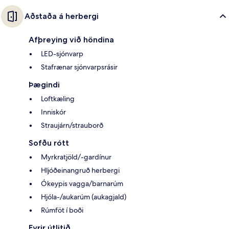
Aðstaða á herbergi
Afþreying við höndina
LED-sjónvarp
Stafrænar sjónvarpsrásir
Þægindi
Loftkæling
Inniskór
Straujárn/strauborð
Sofðu rótt
Myrkratjöld/-gardínur
Hljóðeinangruð herbergi
Ókeypis vagga/barnarúm
Hjóla-/aukarúm (aukagjald)
Rúmföt í boði
Fyrir útlitið