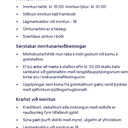
Innritun hefst: kl. 15:00. Innritun lýkur: kl. 01:00
Síðbúin innritun háð framboði
Lágmarksaldur við innritun - 18
Útritunartími er á hádegi
Snertilaus útritun í boði
Sérstakar innritunarleiðbeiningar
Móttökustarfsfólk mun taka á móti gestum við komu á
gististaðinn
Ef þú ætlar að mæta á staðinn eftir kl. 23:00 skaltu hafa
samband við gististaðinn með tengiliðaupplýsingunum sem
birtar eru í bókunarstaðfestingunni.
Upplýsingar sem koma frá gististaðnum gætu verið þýddar
með sjálfvirkum þýðingarhugbúnaði
Krafist við innritun
Kreditkort, debetkort eða innborgun með reiðufé er
nauðsynleg fyrir tilfallandi gjöld
Sýna gæti þurft skilríki með mynd, útgefin af yfirvöldum
Lágmarksaldur við innritun er 18