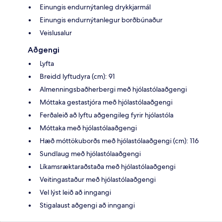
Einungis endurnýtanleg drykkjarmál
Einungis endurnýtanlegur borðbúnaður
Veislusalur
Aðgengi
Lyfta
Breidd lyftudyra (cm): 91
Almenningsbaðherbergi með hjólastólaaðgengi
Móttaka gestastjóra með hjólastólaaðgengi
Ferðaleið að lyftu aðgengileg fyrir hjólastóla
Móttaka með hjólastólaaðgengi
Hæð móttökuborðs með hjólastólaaðgengi (cm): 116
Sundlaug með hjólastólaaðgengi
Líkamsræktaraðstaða með hjólastólaaðgengi
Veitingastaður með hjólastólaaðgengi
Vel lýst leið að inngangi
Stigalaust aðgengi að inngangi