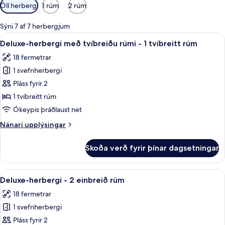
Síur
Öll herbergi
1 rúm
2 rúm
í
boði
Sýni 7 af 7 herbergjum
fyrir
Skoða
Öryggishólf í herbergi, skrifborð, vinn
9
Deluxe-herbergi með tvíbreiðu rúmi - 1 tvíbreitt rúm
herbergi
allar
18 fermetrar
myndir
1 svefnherbergi
fyrir
Deluxe-
Pláss fyrir 2
herbergi
1 tvíbreitt rúm
með
Ókeypis þráðlaust net
tvíbreiðu
Nánari
Nánari upplýsingar
rúmi
upplýsingar
-
fyrir
Skoða verð fyrir þínar dagsetningar
Deluxe-
1
herbergi
tvíbreitt
með
Skoða
Öryggishólf í herbergi, skrifborð, vinn
rúm
5
tvíbreiðu
Deluxe-herbergi - 2 einbreið rúm
allar
rúmi
18 fermetrar
-
myndir
1
1 svefnherbergi
fyrir
tvíbreitt
Deluxe-
Pláss fyrir 2
rúm