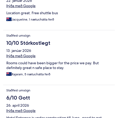
22. janúar 2026
Þýða með Google
Location great. Free shuttle bus
Jacqueline, 1 nætur/nátta ferð
Staðfest umsögn
10/10 Stórkostlegt
13. janúar 2026
Þýða með Google
Rooms could have been bigger for the price we pay. But
definitely great n safe place to stay.
Rajaram, 5 nætur/nátta ferð
Staðfest umsögn
6/10 Gott
26. apríl 2026
Þýða með Google
Hotel Entrance is under construction till June . need to get