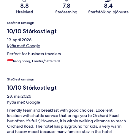
8,8
7,8
8,4
Hreinlæti
Staðsetning
Starfsfólk og þjónusta
Umsagnir
Staðfest umsögn
10/10 Stórkostlegt
19. apríl 2026
Þýða með Google
Perfect for business travelers
liang hong, 1 nætur/nátta ferð
Staðfest umsögn
10/10 Stórkostlegt
28. maí 2026
Þýða með Google
Friendly team and breakfast with good choices. Excellent
location with shuttle service that brings you to Orchard Road,
but often it's full :) However, it is within walking distance to reach
Orchard Road. The hotel has playground for kids, a very warm
and happy mood because many families stay in this hotel.