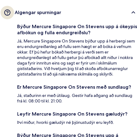
Algengar spurningar
Býður Mercure Singapore On Stevens upp á ókeypis
afbókun og fulla endurgreiðslu?
Já, Mercure Singapore On Stevens býður upp á herbergi sem
eru endurgreiðanleg að fullu sem hægt er að bóka á vefnum
okkar. Ef þú hefur bókað herbergi á verði sem er
endurgreiðanlegt að fullu getur þú afbókað allt niður í nokkra
daga fyrir innritun eins og sagt er fyrir um í skilmálum
gististaðarins. Við hvetjum þig til að skoða afbókunarreglur
gististaðarins til að sjá nákvæma skilmála og skilyrði.
Er Mercure Singapore On Stevens með sundlaug?
Já, staðurinn er með útilaug. Gestir hafa aðgang að sundlaug
frá kl. 08:00 til kl. 21:00.
Leyfir Mercure Singapore On Stevens gæludýr?
Því miður, hvorki gæludýr né þjónustudýr eru leyfð.
Býður Mercure Singapore On Stevens upp á