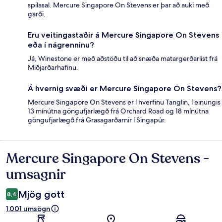
spilasal. Mercure Singapore On Stevens er þar að auki með
garði.
Eru veitingastaðir á Mercure Singapore On Stevens
eða í nágrenninu?
Já, Winestone er með aðstöðu til að snæða matargerðarlist frá
Miðjarðarhafinu.
Á hvernig svæði er Mercure Singapore On Stevens?
Mercure Singapore On Stevens er í hverfinu Tanglin, í einungis
13 mínútna göngufjarlægð frá Orchard Road og 18 mínútna
göngufjarlægð frá Grasagarðarnir í Singapúr.
Mercure Singapore On Stevens -
Umsagnir
umsagnir
Mjög gott
8,4
1.001 umsögn