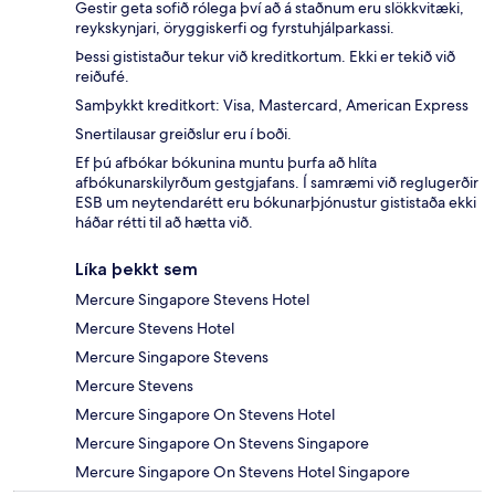
Gestir geta sofið rólega því að á staðnum eru slökkvitæki,
reykskynjari, öryggiskerfi og fyrstuhjálparkassi.
Þessi gististaður tekur við kreditkortum. Ekki er tekið við
reiðufé.
Samþykkt kreditkort: Visa, Mastercard, American Express
Snertilausar greiðslur eru í boði.
Ef þú afbókar bókunina muntu þurfa að hlíta
afbókunarskilyrðum gestgjafans. Í samræmi við reglugerðir
ESB um neytendarétt eru bókunarþjónustur gististaða ekki
háðar rétti til að hætta við.
Líka þekkt sem
Mercure Singapore Stevens Hotel
Mercure Stevens Hotel
Mercure Singapore Stevens
Mercure Stevens
Mercure Singapore On Stevens Hotel
Mercure Singapore On Stevens Singapore
Mercure Singapore On Stevens Hotel Singapore