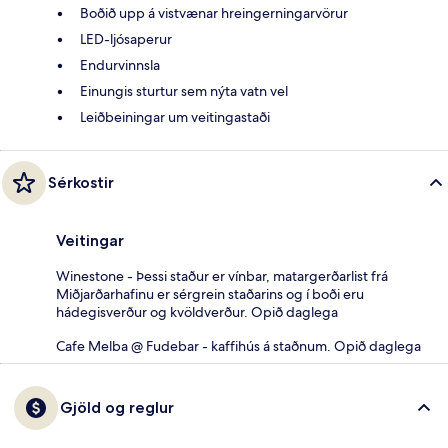
Boðið upp á vistvænar hreingerningarvörur
LED-ljósaperur
Endurvinnsla
Einungis sturtur sem nýta vatn vel
Leiðbeiningar um veitingastaði
Sérkostir
Veitingar
Winestone - Þessi staður er vínbar, matargerðarlist frá
Miðjarðarhafinu er sérgrein staðarins og í boði eru
hádegisverður og kvöldverður. Opið daglega
Cafe Melba @ Fudebar - kaffihús á staðnum. Opið daglega
Gjöld og reglur