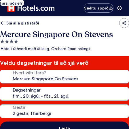
Fara í aðalefni
Sæktu appið
Sjá alla gististaði
Mercure Singapore On Stevens
4.0
stjörnu
Hótel í úthverfi með útilaug, Orchard Road nálægt.
gististaður
Veldu dagsetningar til að sjá verð
Hvert viltu fara?
Dagsetningar
Gestir
Leita