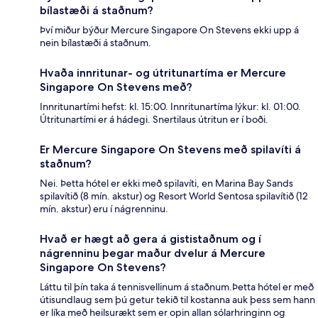
bílastæði á staðnum?
Því miður býður Mercure Singapore On Stevens ekki upp á
nein bílastæði á staðnum.
Hvaða innritunar- og útritunartíma er Mercure
Singapore On Stevens með?
Innritunartími hefst: kl. 15:00. Innritunartíma lýkur: kl. 01:00.
Útritunartími er á hádegi. Snertilaus útritun er í boði.
Er Mercure Singapore On Stevens með spilavíti á
staðnum?
Nei. Þetta hótel er ekki með spilavíti, en Marina Bay Sands
spilavítið (8 mín. akstur) og Resort World Sentosa spilavítið (12
mín. akstur) eru í nágrenninu.
Hvað er hægt að gera á gististaðnum og í
nágrenninu þegar maður dvelur á Mercure
Singapore On Stevens?
Láttu til þín taka á tennisvellinum á staðnum.Þetta hótel er með
útisundlaug sem þú getur tekið til kostanna auk þess sem hann
er líka með heilsurækt sem er opin allan sólarhringinn og