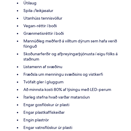
Útilaug
Spila-/leikjasalur
Utanhúss tennisvöllur
Vegan-réttir í boði
Grænmetisréttir í boði
Mannúðleg meðferð á villtum dýrum sem hafa verið
fönguð
Skoðunarferðir og afþreyingarþjónusta í eigu fólks á
staðnum
Listamenn af svæðinu
Fræðsla um menningu svæðisins og vistkerfi
Tvöfalt gler í gluggum
Að minnsta kosti 80% af lýsingu með LED-perum
Ítarleg stefna hvað varðar matarsóun
Engar gosflöskur úr plasti
Engar plastkaffiskeiðar
Engin plaströr
Engar vatnsflöskur úr plasti