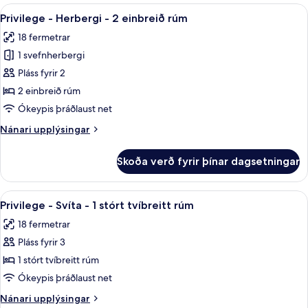
Herbergi
Skoða
Öryggishólf í herbergi, skrifborð, vinn
tvíbreitt
5
með
Privilege - Herbergi - 2 einbreið rúm
allar
tvíbreiðu
rúm
18 fermetrar
rúmi
myndir
-
1 svefnherbergi
fyrir
1
Privilege
Pláss fyrir 2
stórt
-
tvíbreitt
2 einbreið rúm
rúm
Herbergi
Ókeypis þráðlaust net
-
Nánari
Nánari upplýsingar
2
upplýsingar
einbreið
fyrir
Skoða verð fyrir þínar dagsetningar
Privilege
rúm
-
Herbergi
Skoða
Privilege - Svíta - 1 stórt tvíbreitt rú
5
-
Privilege - Svíta - 1 stórt tvíbreitt rúm
allar
2
18 fermetrar
einbreið
myndir
rúm
Pláss fyrir 3
fyrir
Privilege
1 stórt tvíbreitt rúm
-
Ókeypis þráðlaust net
Svíta
Nánari
Nánari upplýsingar