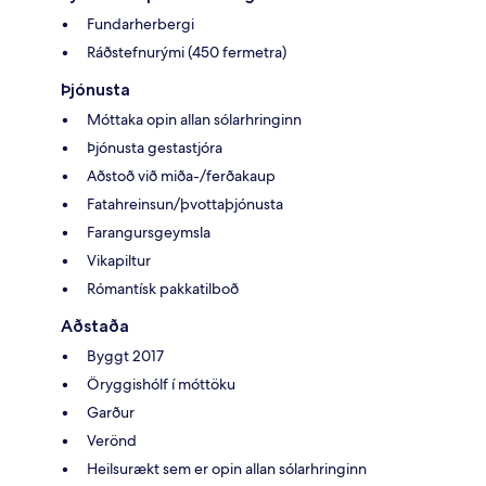
Fundarherbergi
Ráðstefnurými (450 fermetra)
Þjónusta
Móttaka opin allan sólarhringinn
Þjónusta gestastjóra
Aðstoð við miða-/ferðakaup
Fatahreinsun/þvottaþjónusta
Farangursgeymsla
Vikapiltur
Rómantísk pakkatilboð
Aðstaða
Byggt 2017
Öryggishólf í móttöku
Garður
Verönd
Heilsurækt sem er opin allan sólarhringinn