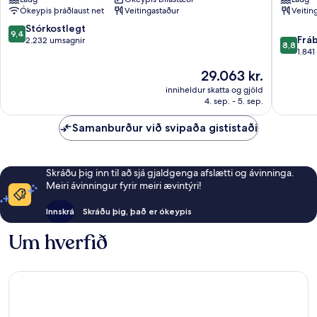
Singapore
Road
Ókeypis þráðlaust net
Veitingastaður
Veitin
Miðbær
Orchard
Singapúr
9.4
Stórkostlegt
9,4
8.8
Frá
af
2.232 umsagnir
8,8
af
1.84
10,
10,
Stórkostlegt,
Verðið
29.063 kr.
Frábært
2.232
er
1.841
inniheldur skatta og gjöld
umsagnir
29.063 kr.
4. sep. - 5. sep.
umsögn
Samanburður við svipaða gististaði
Skráðu þig inn til að sjá gjaldgenga afslætti og ávinninga.
Meiri ávinningur fyrir meiri ævintýri!
Innskrá
Skráðu þig, það er ókeypis
Um hverfið