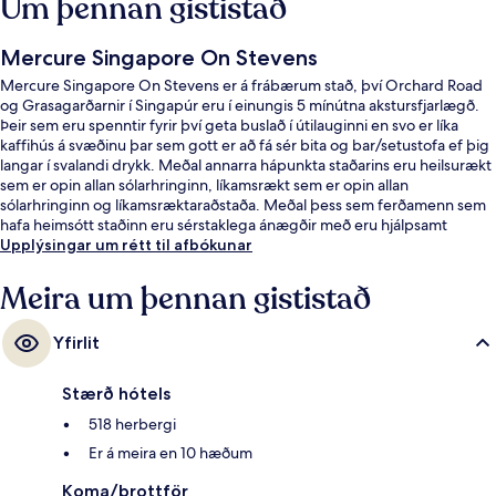
Um þennan gististað
Mercure Singapore On Stevens
Mercure Singapore On Stevens er á frábærum stað, því Orchard Road
og Grasagarðarnir í Singapúr eru í einungis 5 mínútna akstursfjarlægð.
Þeir sem eru spenntir fyrir því geta buslað í útilauginni en svo er líka
kaffihús á svæðinu þar sem gott er að fá sér bita og bar/setustofa ef þig
langar í svalandi drykk. Meðal annarra hápunkta staðarins eru heilsurækt
sem er opin allan sólarhringinn, líkamsrækt sem er opin allan
sólarhringinn og líkamsræktaraðstaða. Meðal þess sem ferðamenn sem
hafa heimsótt staðinn eru sérstaklega ánægðir með eru hjálpsamt
starfsfólk og ástand gististaðarins almennt. Gististaðurinn er stutt frá
Upplýsingar um rétt til afbókunar
almenningssamgöngum: Stevens-neðanjarðarlestarstöðin er í 10
mínútna göngufjarlægð.
Meira um þennan gististað
Yfirlit
Stærð hótels
518 herbergi
Er á meira en 10 hæðum
Koma/brottför