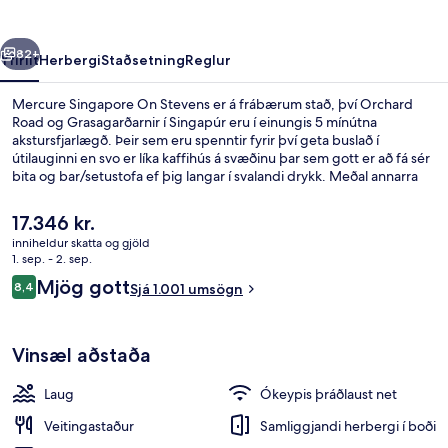
rra
Næsta
82+
Yfirlit
Herbergi
Staðsetning
Reglur
Mercure Singapore On Stevens er á frábærum stað, því Orchard
Road og Grasagarðarnir í Singapúr eru í einungis 5 mínútna
akstursfjarlægð. Þeir sem eru spenntir fyrir því geta buslað í
útilauginni en svo er líka kaffihús á svæðinu þar sem gott er að fá sér
bita og bar/setustofa ef þig langar í svalandi drykk. Meðal annarra
hápunkta staðarins eru heilsurækt sem er opin allan sólarhringinn,
líkamsrækt sem er opin allan sólarhringinn og líkamsræktaraðstaða.
Núverandi
17.346 kr.
Meðal þess sem ferðamenn sem hafa heimsótt staðinn eru
verð
inniheldur skatta og gjöld
sérstaklega ánægðir með eru hjálpsamt starfsfólk og ástand
er
1. sep. - 2. sep.
gististaðarins almennt. Gististaðurinn er stutt frá
Fyrir utan
17.346 kr.
Umsagnir
almenningssamgöngum: Stevens-neðanjarðarlestarstöðin er í 10
Mjög gott
8,4
Sjá 1.001 umsögn
8,4 af 10
mínútna göngufjarlægð.
Vinsæl aðstaða
Laug
Ókeypis þráðlaust net
Veitingastaður
Samliggjandi herbergi í boði