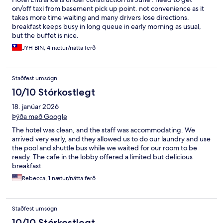
on/off taxi from basement pick up point. not convenience as it
takes more time waiting and many drivers lose directions.
breakfast keeps busy in long queue in early morning as usual,
but the buffet is nice.
JYH BIN, 4 nætur/nátta ferð
Staðfest umsögn
10/10 Stórkostlegt
18. janúar 2026
Þýða með Google
The hotel was clean, and the staff was accommodating. We
arrived very early, and they allowed us to do our laundry and use
the pool and shuttle bus while we waited for our room to be
ready. The cafe in the lobby offered a limited but delicious
breakfast.
Rebecca, 1 nætur/nátta ferð
Staðfest umsögn
10/10 Stórkostlegt