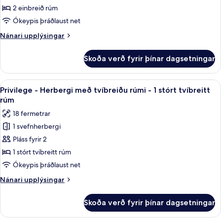
herbergi
2 einbreið rúm
-
Ókeypis þráðlaust net
2
Nánari
Nánari upplýsingar
einbreið
upplýsingar
rúm
fyrir
Skoða verð fyrir þínar dagsetningar
Deluxe-
herbergi
-
Skoða
Privilege - Herbergi með tvíbreiðu rúmi
10
2
Privilege - Herbergi með tvíbreiðu rúmi - 1 stórt tvíbreitt
allar
einbreið
rúm
rúm
myndir
18 fermetrar
fyrir
1 svefnherbergi
Privilege
Pláss fyrir 2
-
Herbergi
1 stórt tvíbreitt rúm
með
Ókeypis þráðlaust net
tvíbreiðu
Nánari
Nánari upplýsingar
rúmi
upplýsingar
-
fyrir
Skoða verð fyrir þínar dagsetningar
Privilege
1
-
stórt