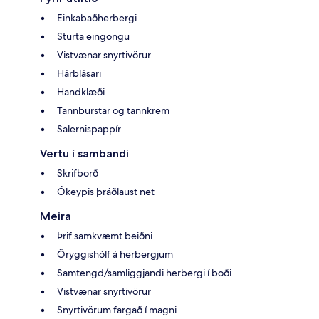
Einkabaðherbergi
Sturta eingöngu
Vistvænar snyrtivörur
Hárblásari
Handklæði
Tannburstar og tannkrem
Salernispappír
Vertu í sambandi
Skrifborð
Ókeypis þráðlaust net
Meira
Þrif samkvæmt beiðni
Öryggishólf á herbergjum
Samtengd/samliggjandi herbergi í boði
Vistvænar snyrtivörur
Snyrtivörum fargað í magni