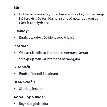
Börn
Eitt barn (12 ára eða yngra) fær að gista ókeypis í herbergi
hjá foreldri eða forráðamanni ef það notar þau rúm og
rúmföt sem fyrir eru.
Gæludýr
Engin gæludýr eða þjónustudýr leyfð
Internet
Ókeypis þráðlaust internet í almennum rýmum
Ókeypis þráðlaust internet á herbergjum
Bílastæði
Engin bílastæði á staðnum
Utan svæðis
Skutluþjónusta*
Aðrar upplýsingar
Reyklaus gististaður