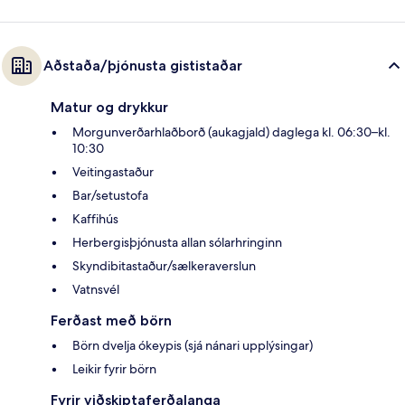
Aðstaða/þjónusta gististaðar
Matur og drykkur
Morgunverðarhlaðborð (aukagjald) daglega kl. 06:30–kl.
10:30
Veitingastaður
Bar/setustofa
Kaffihús
Herbergisþjónusta allan sólarhringinn
Skyndibitastaður/sælkeraverslun
Vatnsvél
Ferðast með börn
Börn dvelja ókeypis (sjá nánari upplýsingar)
Leikir fyrir börn
Fyrir viðskiptaferðalanga