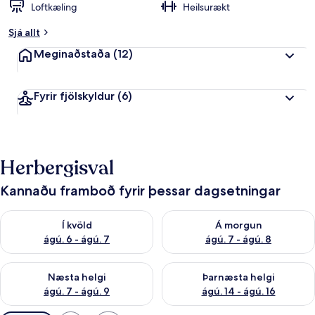
Loftkæling
Heilsurækt
Sjá allt
Meginaðstaða
(12)
Fyrir fjölskyldur
(6)
Herbergisval
Kannaðu framboð fyrir þessar dagsetningar
Athuga framboð í kvöld ágú. 6 - ágú. 7
Athuga framboð á morgun ágú.
Í kvöld
Á morgun
ágú. 6 - ágú. 7
ágú. 7 - ágú. 8
Athuga framboð næstu helgi ágú. 7 - ágú. 9
Athuga framboð þarnæstu helgi
Næsta helgi
Þarnæsta helgi
ágú. 7 - ágú. 9
ágú. 14 - ágú. 16