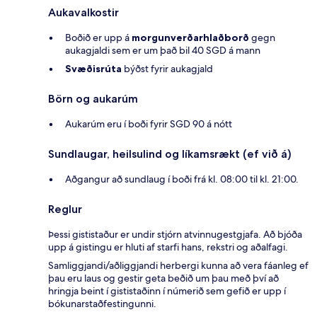
Aukavalkostir
Boðið er upp á
morgunverðarhlaðborð
gegn
aukagjaldi sem er um það bil 40 SGD á mann
Svæðisrúta
býðst fyrir aukagjald
Börn og aukarúm
Aukarúm eru í boði fyrir SGD 90 á nótt
Sundlaugar, heilsulind og líkamsrækt (ef við á)
Aðgangur að sundlaug í boði frá kl. 08:00 til kl. 21:00.
Reglur
Þessi gististaður er undir stjórn atvinnugestgjafa. Að bjóða
upp á gistingu er hluti af starfi hans, rekstri og aðalfagi.
Samliggjandi/aðliggjandi herbergi kunna að vera fáanleg ef
þau eru laus og gestir geta beðið um þau með því að
hringja beint í gististaðinn í númerið sem gefið er upp í
bókunarstaðfestingunni.