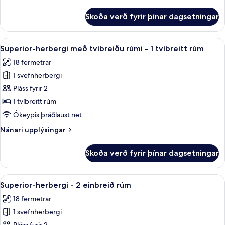
-
upplýsingar
1
fyrir
Skoða verð fyrir þínar dagsetningar
Privilege
stórt
-
tvíbreitt
Svíta
Skoða
Öryggishólf í herbergi, skrifborð, vinn
rúm
10
-
Superior-herbergi með tvíbreiðu rúmi - 1 tvíbreitt rúm
allar
1
18 fermetrar
stórt
myndir
tvíbreitt
1 svefnherbergi
fyrir
rúm
Superior-
Pláss fyrir 2
herbergi
1 tvíbreitt rúm
með
Ókeypis þráðlaust net
tvíbreiðu
Nánari
Nánari upplýsingar
rúmi
upplýsingar
-
fyrir
Skoða verð fyrir þínar dagsetningar
Superior-
1
herbergi
tvíbreitt
með
Skoða
Öryggishólf í herbergi, skrifborð, vinn
rúm
5
tvíbreiðu
Superior-herbergi - 2 einbreið rúm
allar
rúmi
18 fermetrar
-
myndir
1
1 svefnherbergi
fyrir
tvíbreitt