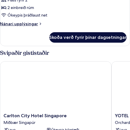
Superior-
Pláss fyrir 2
rúm
herbergi
2 einbreið rúm
-
Ókeypis þráðlaust net
2
Nánari
Nánari upplýsingar
einbreið
upplýsingar
rúm
fyrir
Skoða verð fyrir þínar dagsetningar
Superior-
herbergi
-
Svipaðir gististaðir
2
einbreið
Carlton City Hotel Singapore
YOTEL S
rúm
Carlton
YOTEL
Carlton City Hotel Singapore
YOTEL 
City
Singapo
Miðbær Singapúr
Orchar
Hotel
Orchard
Laug
Ókeypis bílastæði
Laug