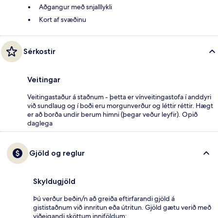
Aðgangur með snjalllykli
Kort af svæðinu
Sérkostir
Veitingar
Veitingastaður á staðnum - þetta er vínveitingastofa í anddyri
við sundlaug og í boði eru morgunverður og léttir réttir. Hægt
er að borða undir berum himni (þegar veður leyfir). Opið
daglega
Gjöld og reglur
Skyldugjöld
Þú verður beðin/n að greiða eftirfarandi gjöld á
gististaðnum við innritun eða útritun. Gjöld gætu verið með
viðeigandi sköttum inniföldum: