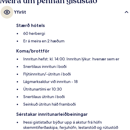
Meira um þennan gististað
Yfirlit
Stærð hótels
60 herbergi
Er á meira en 2 hæðum
Koma/brottför
Innritun hefst: kl. 14:00. Innritun lýkur: hvenær sem er
Snertilaus innritun í boði
Flýtiinnritun/-útritun í boði
Lágmarksaldur við innritun - 18
Útritunartími er 10:30
Snertilaus útritun í boði
Seinkuð útritun háð framboði
Sérstakar innritunarleiðbeiningar
Þessi gististaður býður upp á akstur frá höfn
skemmtiferðaskipa, ferjuhöfn, lestarstöð og rútustöð