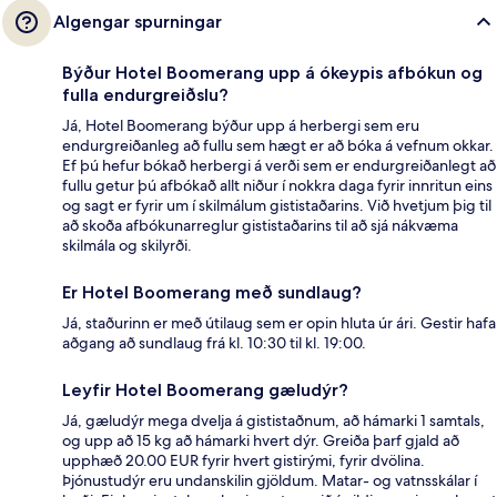
Algengar spurningar
Býður Hotel Boomerang upp á ókeypis afbókun og
fulla endurgreiðslu?
Já, Hotel Boomerang býður upp á herbergi sem eru
endurgreiðanleg að fullu sem hægt er að bóka á vefnum okkar.
Ef þú hefur bókað herbergi á verði sem er endurgreiðanlegt að
fullu getur þú afbókað allt niður í nokkra daga fyrir innritun eins
og sagt er fyrir um í skilmálum gististaðarins. Við hvetjum þig til
að skoða afbókunarreglur gististaðarins til að sjá nákvæma
skilmála og skilyrði.
Er Hotel Boomerang með sundlaug?
Já, staðurinn er með útilaug sem er opin hluta úr ári. Gestir hafa
aðgang að sundlaug frá kl. 10:30 til kl. 19:00.
Leyfir Hotel Boomerang gæludýr?
Já, gæludýr mega dvelja á gististaðnum, að hámarki 1 samtals,
og upp að 15 kg að hámarki hvert dýr. Greiða þarf gjald að
upphæð 20.00 EUR fyrir hvert gistirými, fyrir dvölina.
Þjónustudýr eru undanskilin gjöldum. Matar- og vatnsskálar í