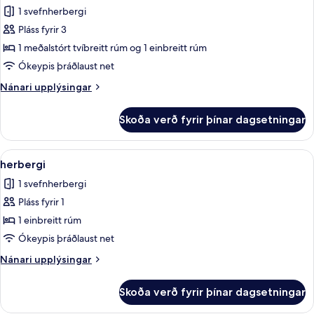
Herbergi
1 svefnherbergi
fyrir
Pláss fyrir 3
þrjá
1 meðalstórt tvíbreitt rúm og 1 einbreitt rúm
Ókeypis þráðlaust net
Nánari
Nánari upplýsingar
upplýsingar
fyrir
Skoða verð fyrir þínar dagsetningar
Herbergi
fyrir
þrjá
Skoða
herbergi | Rúmföt úr egypskri bómull, 
4
herbergi
allar
1 svefnherbergi
myndir
Pláss fyrir 1
fyrir
herbergi
1 einbreitt rúm
Ókeypis þráðlaust net
Nánari
Nánari upplýsingar
upplýsingar
fyrir
Skoða verð fyrir þínar dagsetningar
herbergi