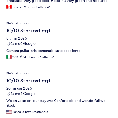
breakfast. Very good pool. Hotel in a very green and nice area.
Luciene, 2 nætur/nátta ferð
Staðfest umsögn
10/10 Stórkostlegt
31. maí 2026
Þýða með Google
Camera pulita, aria personale tutto eccellente
CRISTÓBAL, 1 nætur/nátta ferð
Staðfest umsögn
10/10 Stórkostlegt
28. janúar 2026
Þýða með Google
We on vacation, our stay was Confortable and wonderfull we
liked.
Blanca, 6 nætur/nátta ferð