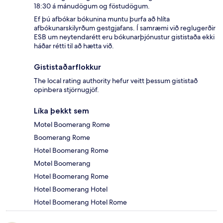
18:30 á mánudögum og föstudögum.
Ef þú afbókar bókunina muntu þurfa að hlíta
afbókunarskilyrðum gestgjafans. Í samræmi við reglugerðir
ESB um neytendarétt eru bókunarþjónustur gististaða ekki
háðar rétti til að hætta við.
Gististaðarflokkur
The local rating authority hefur veitt þessum gististað
opinbera stjörnugjöf.
Líka þekkt sem
Motel Boomerang Rome
Boomerang Rome
Hotel Boomerang Rome
Motel Boomerang
Hotel Boomerang Rome
Hotel Boomerang Hotel
Hotel Boomerang Hotel Rome