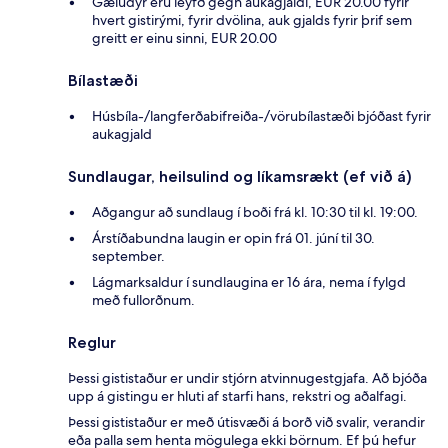
Gæludýr eru leyfð gegn aukagjaldi, EUR 20.00 fyrir
hvert gistirými, fyrir dvölina, auk gjalds fyrir þrif sem
greitt er einu sinni, EUR 20.00
Bílastæði
Húsbíla-/langferðabifreiða-/vörubílastæði bjóðast fyrir
aukagjald
Sundlaugar, heilsulind og líkamsrækt (ef við á)
Aðgangur að sundlaug í boði frá kl. 10:30 til kl. 19:00.
Árstíðabundna laugin er opin frá 01. júní til 30.
september.
Lágmarksaldur í sundlaugina er 16 ára, nema í fylgd
með fullorðnum.
Reglur
Þessi gististaður er undir stjórn atvinnugestgjafa. Að bjóða
upp á gistingu er hluti af starfi hans, rekstri og aðalfagi.
Þessi gististaður er með útisvæði á borð við svalir, verandir
eða palla sem henta mögulega ekki börnum. Ef þú hefur