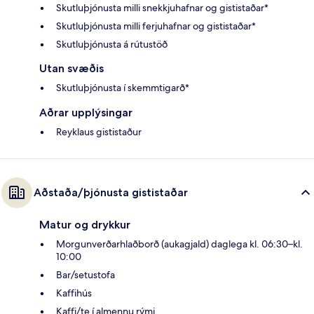
Skutluþjónusta milli snekkjuhafnar og gististaðar*
Skutluþjónusta milli ferjuhafnar og gististaðar*
Skutluþjónusta á rútustöð
Utan svæðis
Skutluþjónusta í skemmtigarð*
Aðrar upplýsingar
Reyklaus gististaður
Aðstaða/þjónusta gististaðar
Matur og drykkur
Morgunverðarhlaðborð (aukagjald) daglega kl. 06:30–kl.
10:00
Bar/setustofa
Kaffihús
Kaffi/te í almennu rými