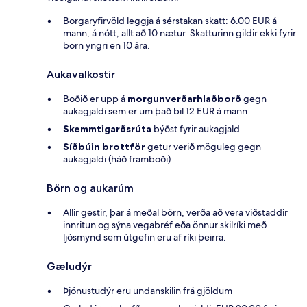
Borgaryfirvöld leggja á sérstakan skatt: 6.00 EUR á
mann, á nótt, allt að 10 nætur. Skatturinn gildir ekki fyrir
börn yngri en 10 ára.
Aukavalkostir
Boðið er upp á
morgunverðarhlaðborð
gegn
aukagjaldi sem er um það bil 12 EUR á mann
Skemmtigarðsrúta
býðst fyrir aukagjald
Síðbúin brottför
getur verið möguleg gegn
aukagjaldi (háð framboði)
Börn og aukarúm
Allir gestir, þar á meðal börn, verða að vera viðstaddir
innritun og sýna vegabréf eða önnur skilríki með
ljósmynd sem útgefin eru af ríki þeirra.
Gæludýr
Þjónustudýr eru undanskilin frá gjöldum