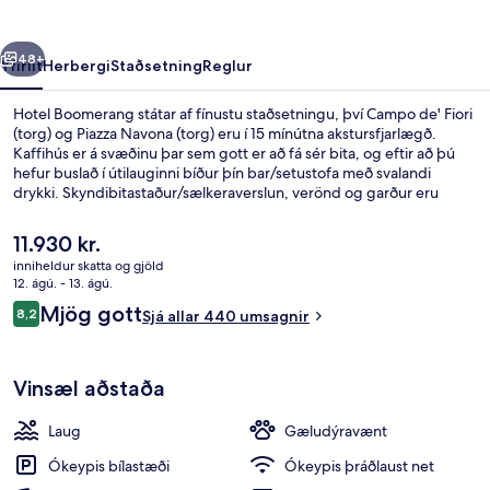
rra
Næsta
48+
Yfirlit
Herbergi
Staðsetning
Reglur
Hotel Boomerang státar af fínustu staðsetningu, því Campo de' Fiori
(torg) og Piazza Navona (torg) eru í 15 mínútna akstursfjarlægð.
Kaffihús er á svæðinu þar sem gott er að fá sér bita, og eftir að þú
hefur buslað í útilauginni bíður þín bar/setustofa með svalandi
drykki. Skyndibitastaður/sælkeraverslun, verönd og garður eru
meðal annarra hápunkta staðarins. Aðrir gestir hafa sagt að meðal
helstu kosta gististaðarins sé hjálpsamt starfsfólk.
Núverandi
11.930 kr.
verð
inniheldur skatta og gjöld
er
12. ágú. - 13. ágú.
Móttaka
11.930 kr.
Umsagnir
Mjög gott
8,2
Sjá allar 440 umsagnir
8,2 af 10
Vinsæl aðstaða
Laug
Gæludýravænt
Ókeypis bílastæði
Ókeypis þráðlaust net