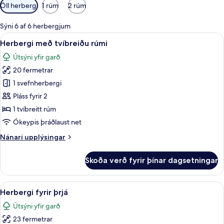
Síur
Öll herbergi
1 rúm
2 rúm
í
boði
Sýni 6 af 6 herbergjum
fyrir
Skoða
Rúmföt úr egypskri bómull, öryggishólf
4
Herbergi með tvíbreiðu rúmi
herbergi
allar
Útsýni yfir garð
myndir
20 fermetrar
fyrir
Herbergi
1 svefnherbergi
með
Pláss fyrir 2
tvíbreiðu
1 tvíbreitt rúm
rúmi
Ókeypis þráðlaust net
Nánari
Nánari upplýsingar
upplýsingar
fyrir
Skoða verð fyrir þínar dagsetningar
Herbergi
með
tvíbreiðu
Skoða
Herbergi fyrir þrjá | Rúmföt úr egypskr
6
rúmi
Herbergi fyrir þrjá
allar
Útsýni yfir garð
myndir
23 fermetrar
fyrir