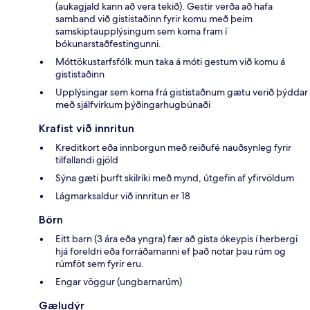
(aukagjald kann að vera tekið). Gestir verða að hafa
samband við gististaðinn fyrir komu með þeim
samskiptaupplýsingum sem koma fram í
bókunarstaðfestingunni.
Móttökustarfsfólk mun taka á móti gestum við komu á
gististaðinn
Upplýsingar sem koma frá gististaðnum gætu verið þýddar
með sjálfvirkum þýðingarhugbúnaði
Krafist við innritun
Kreditkort eða innborgun með reiðufé nauðsynleg fyrir
tilfallandi gjöld
Sýna gæti þurft skilríki með mynd, útgefin af yfirvöldum
Lágmarksaldur við innritun er 18
Börn
Eitt barn (3 ára eða yngra) fær að gista ókeypis í herbergi
hjá foreldri eða forráðamanni ef það notar þau rúm og
rúmföt sem fyrir eru.
Engar vöggur (ungbarnarúm)
Gæludýr