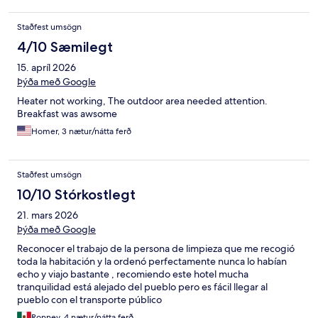
Staðfest umsögn
4/10 Sæmilegt
15. apríl 2026
Þýða með Google
Heater not working, The outdoor area needed attention.
Breakfast was awsome
Homer, 3 nætur/nátta ferð
Staðfest umsögn
10/10 Stórkostlegt
21. mars 2026
Þýða með Google
Reconocer el trabajo de la persona de limpieza que me recogió
toda la habitación y la ordenó perfectamente nunca lo habían
echo y viajo bastante , recomiendo este hotel mucha
tranquilidad está alejado del pueblo pero es fácil llegar al
pueblo con el transporte público
Ronney, 4 nætur/nátta ferð