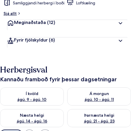
Samliggjandi herbergi í boði
Loftkæling
Sjá allt
Meginaðstaða
(12)
Fyrir fjölskyldur
(6)
Herbergisval
Kannaðu framboð fyrir þessar dagsetningar
Athuga framboð í kvöld ágú. 9 - ágú. 10
Athuga framboð á morgun ágú.
Í kvöld
Á morgun
ágú. 9 - ágú. 10
ágú. 10 - ágú. 11
Athuga framboð næstu helgi ágú. 14 - ágú. 16
Athuga framboð þarnæstu helg
Næsta helgi
Þarnæsta helgi
ágú. 14 - ágú. 16
ágú. 21 - ágú. 23