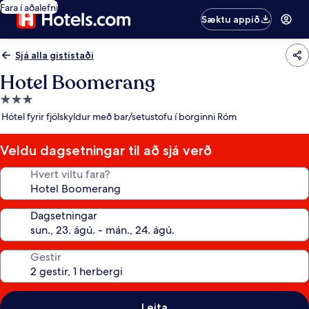
Fara í aðalefni
Sæktu appið
Sjá alla gististaði
Hotel Boomerang
3.0
stjörnu
Hótel fyrir fjölskyldur með bar/setustofu í borginni Róm
gististaður
Veldu dagsetningar til að sjá verð
Hvert viltu fara?
Dagsetningar
Gestir
Leita