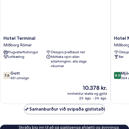
Hotel
Hotel
Hotel Terminal
Hotel 
Terminal
Maryele
Miðborg Rómar
Miðbor
Miðborg
Miðbor
Flugvallarflutningur
Ókeypis þráðlaust net
Ókeypi
Rómar
Rómar
Loftkæling
Móttaka opin allan
Bar
sólarhringinn, alla daga
vikunnar
7.6
8.0
Gott
Mjö
7,6
8,0
af
af
431 umsögn
364 
10,
10,
Verðið
10.378 kr.
Gott,
Mjög
er
431
gott,
inniheldur skatta og gjöld
10.378 kr.
23. ágú. - 24. ágú.
umsögn
364
umsagni
Samanburður við svipaða gististaði
Skráðu þig inn til að sjá gjaldgenga afslætti og ávinninga.