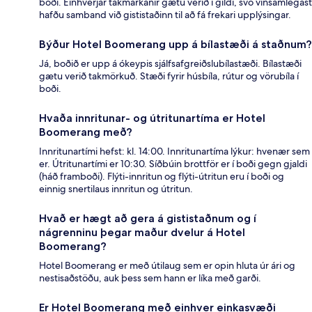
boði. Einhverjar takmarkanir gætu verið í gildi, svo vinsamlegast
hafðu samband við gististaðinn til að fá frekari upplýsingar.
Býður Hotel Boomerang upp á bílastæði á staðnum?
Já, boðið er upp á ókeypis sjálfsafgreiðslubílastæði. Bílastæði
gætu verið takmörkuð. Stæði fyrir húsbíla, rútur og vörubíla í
boði.
Hvaða innritunar- og útritunartíma er Hotel
Boomerang með?
Innritunartími hefst: kl. 14:00. Innritunartíma lýkur: hvenær sem
er. Útritunartími er 10:30. Síðbúin brottför er í boði gegn gjaldi
(háð framboði). Flýti-innritun og flýti-útritun eru í boði og
einnig snertilaus innritun og útritun.
Hvað er hægt að gera á gististaðnum og í
nágrenninu þegar maður dvelur á Hotel
Boomerang?
Hotel Boomerang er með útilaug sem er opin hluta úr ári og
nestisaðstöðu, auk þess sem hann er líka með garði.
Er Hotel Boomerang með einhver einkasvæði