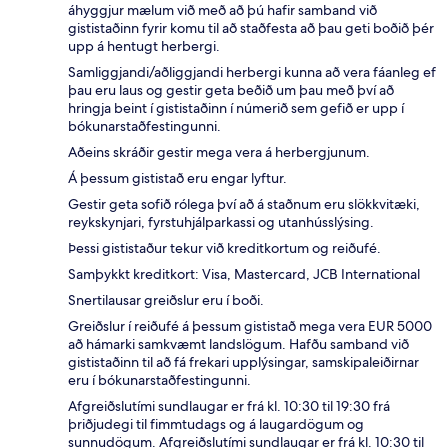
áhyggjur mælum við með að þú hafir samband við
gististaðinn fyrir komu til að staðfesta að þau geti boðið þér
upp á hentugt herbergi.
Samliggjandi/aðliggjandi herbergi kunna að vera fáanleg ef
þau eru laus og gestir geta beðið um þau með því að
hringja beint í gististaðinn í númerið sem gefið er upp í
bókunarstaðfestingunni.
Aðeins skráðir gestir mega vera á herbergjunum.
Á þessum gististað eru engar lyftur.
Gestir geta sofið rólega því að á staðnum eru slökkvitæki,
reykskynjari, fyrstuhjálparkassi og utanhússlýsing.
Þessi gististaður tekur við kreditkortum og reiðufé.
Samþykkt kreditkort: Visa, Mastercard, JCB International
Snertilausar greiðslur eru í boði.
Greiðslur í reiðufé á þessum gististað mega vera EUR 5000
að hámarki samkvæmt landslögum. Hafðu samband við
gististaðinn til að fá frekari upplýsingar, samskipaleiðirnar
eru í bókunarstaðfestingunni.
Afgreiðslutími sundlaugar er frá kl. 10:30 til 19:30 frá
þriðjudegi til fimmtudags og á laugardögum og
sunnudögum. Afgreiðslutími sundlaugar er frá kl. 10:30 til