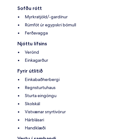
Sofðu rótt
Myrkratjöld/-gardínur
Rúmföt úr egypskri bómull
Ferðavagga
Njóttu lífsins
Verönd
Einkagarður
Fyrir útlitið
Einkabaðherbergi
Regnsturtuhaus
Sturta eingöngu
Skolskál
Vistvænar snyrtivörur
Hárblásari
Handklæði
Vertu í sambandi