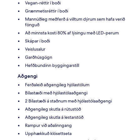
Vegan-réttir í boði
Grænmetisréttir í boði
Mannúðleg meðferð á villtum dýrum sem hafa verið
fönguð
Að minnsta kosti 80% af lýsingu með LED-perum
Skápar í boði
Veislusalur
Garðhúsgögn
Hefðbundinn byggingarstíll
Aðgengi
Ferðaleið aðgengileg hjólastólum
Bílastæði með hjólastólaaðgengi
2 Bílastæði á staðnum með hjólastólaaðgengi
Aðgengileg skutla á rútustöð
Aðgengileg skutla á lestarstöð
Rampur við aðalinngang
Upphækkuð klósettseta