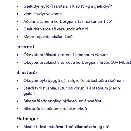
Gæludýr leyfð (1 samtals, allt að 15 kg á gæludýr)*
Þjónustudýr velkomin
Aðeins á sumum herbergjum, takmörkunum háð*
Gæludýr verða að vera undir eftirliti
Matar- og vatnsskálar í boði
Internet
Ókeypis þráðlaust internet í almennum rýmum
Ókeypis þráðlaust internet á herbergjum (hraði: 50+ Mbps)
Bílastæði
Ókeypis óyfirbyggð sjálfsafgreiðslubílastæði á staðnum
Stæði fyrir húsbíla, rútur og vörubíla á staðnum (gegn
gjaldi)
Bílastæði aðgengileg hjólastólum á svæðinu
Bílastæði á staðnum eru takmörkuð
Flutningur
Akstur til lestarstöðvar í boði allan sólarhringinn*