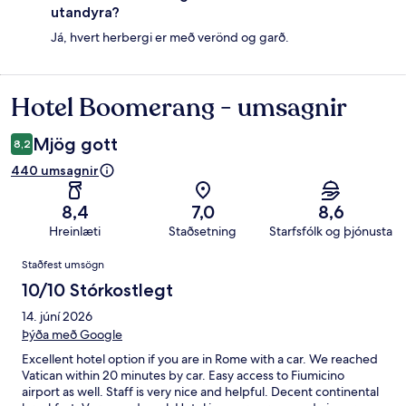
utandyra?
Já, hvert herbergi er með verönd og garð.
Hotel Boomerang - umsagnir
Umsagnir
Mjög gott
8,2
440 umsagnir
8,4
7,0
8,6
Hreinlæti
Staðsetning
Starfsfólk og þjónusta
Umsagnir
Staðfest umsögn
10/10 Stórkostlegt
14. júní 2026
Þýða með Google
Excellent hotel option if you are in Rome with a car. We reached
Vatican within 20 minutes by car. Easy access to Fiumicino
airport as well. Staff is very nice and helpful. Decent continental