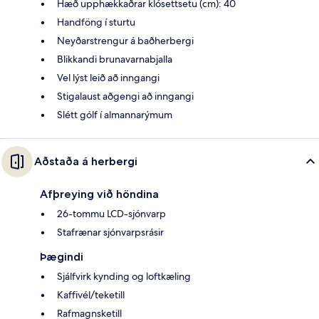
Hæð upphækkaðrar klósettsetu (cm): 40
Handföng í sturtu
Neyðarstrengur á baðherbergi
Blikkandi brunavarnabjalla
Vel lýst leið að inngangi
Stigalaust aðgengi að inngangi
Slétt gólf í almannarýmum
Aðstaða á herbergi
Afþreying við höndina
26-tommu LCD-sjónvarp
Stafrænar sjónvarpsrásir
Þægindi
Sjálfvirk kynding og loftkæling
Kaffivél/teketill
Rafmagnsketill