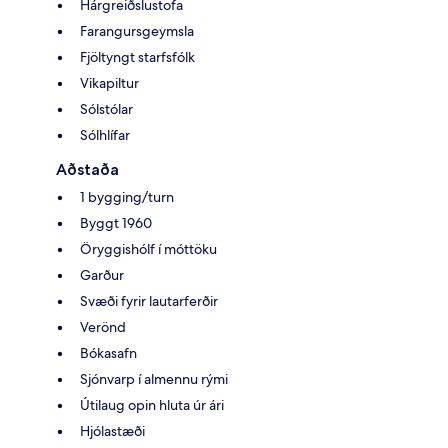
Hárgreiðslustofa
Farangursgeymsla
Fjöltyngt starfsfólk
Vikapiltur
Sólstólar
Sólhlífar
Aðstaða
1 bygging/turn
Byggt 1960
Öryggishólf í móttöku
Garður
Svæði fyrir lautarferðir
Verönd
Bókasafn
Sjónvarp í almennu rými
Útilaug opin hluta úr ári
Hjólastæði