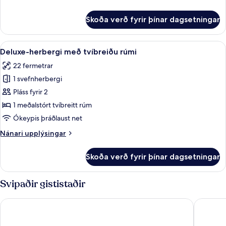
rúmi
upplýsingar
-
fyrir
Skoða verð fyrir þínar dagsetningar
Superior-
svalir
herbergi
með
Skoða
Deluxe-herbergi með tvíbreiðu rúmi | 
4
tvíbreiðu
Deluxe-herbergi með tvíbreiðu rúmi
allar
rúmi
22 fermetrar
-
myndir
svalir
1 svefnherbergi
fyrir
Deluxe-
Pláss fyrir 2
herbergi
1 meðalstórt tvíbreitt rúm
með
Ókeypis þráðlaust net
tvíbreiðu
Nánari
Nánari upplýsingar
rúmi
upplýsingar
fyrir
Skoða verð fyrir þínar dagsetningar
Deluxe-
herbergi
með
Svipaðir gististaðir
tvíbreiðu
rúmi
Hotel Terminal
Hotel Ma