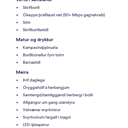
Skrifborð
Ókeypis þráðlaust net (50+ Mbps gagnahraði)
Sími
Skrifborðsstóll
Matur og drykkur
Kampavínsþjónusta
Borðbúnaður fyrir börn
Barnastóll
Meira
Þrif daglega
Öryggishólf á herbergjum
Samtengd/samliggjandi herbergi í boði
Aðgangur um gang utandyra
Vistvænar snyrtivörur
Snyrtivörum fargað í magni
LED-ljósaperur