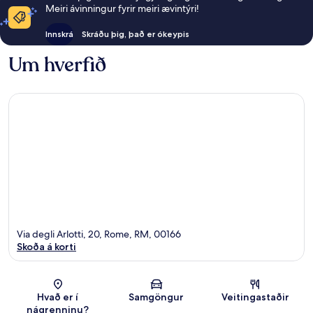
Meiri ávinningur fyrir meiri ævintýri!
Innskrá
Skráðu þig, það er ókeypis
Um hverfið
Via degli Arlotti, 20, Rome, RM, 00166
Skoða á korti
Kort
Hvað er í
Samgöngur
Veitingastaðir
nágrenninu?