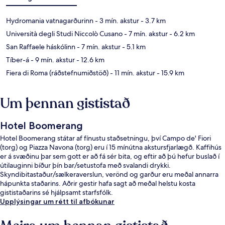
Hydromania vatnagarðurinn
- 3 mín. akstur
- 3.7 km
Università degli Studi Niccolò Cusano
- 7 mín. akstur
- 6.2 km
San Raffaele háskólinn
- 7 mín. akstur
- 5.1 km
Tíber-á
- 9 mín. akstur
- 12.6 km
Fiera di Roma (ráðstefnumiðstöð)
- 11 mín. akstur
- 15.9 km
Um þennan gististað
Hotel Boomerang
Hotel Boomerang státar af fínustu staðsetningu, því Campo de' Fiori
(torg) og Piazza Navona (torg) eru í 15 mínútna akstursfjarlægð. Kaffihús
er á svæðinu þar sem gott er að fá sér bita, og eftir að þú hefur buslað í
útilauginni bíður þín bar/setustofa með svalandi drykki.
Skyndibitastaður/sælkeraverslun, verönd og garður eru meðal annarra
hápunkta staðarins. Aðrir gestir hafa sagt að meðal helstu kosta
gististaðarins sé hjálpsamt starfsfólk.
Upplýsingar um rétt til afbókunar