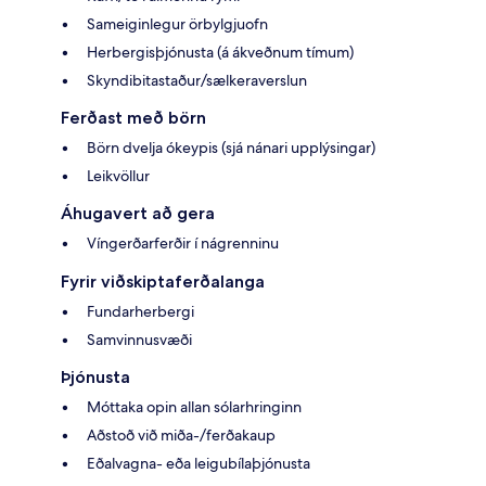
Sameiginlegur örbylgjuofn
Herbergisþjónusta (á ákveðnum tímum)
Skyndibitastaður/sælkeraverslun
Ferðast með börn
Börn dvelja ókeypis (sjá nánari upplýsingar)
Leikvöllur
Áhugavert að gera
Víngerðarferðir í nágrenninu
Fyrir viðskiptaferðalanga
Fundarherbergi
Samvinnusvæði
Þjónusta
Móttaka opin allan sólarhringinn
Aðstoð við miða-/ferðakaup
Eðalvagna- eða leigubílaþjónusta