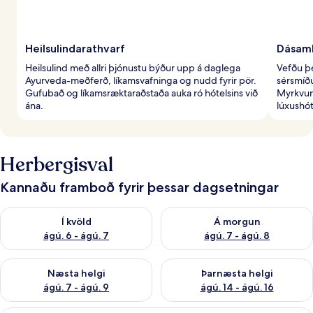
Heilsulindarathvarf
Dásaml
Heilsulind með allri þjónustu býður upp á daglega
Vefðu þé
Ayurveda-meðferð, líkamsvafninga og nudd fyrir pör.
sérsmíð
Gufubað og líkamsræktaraðstaða auka ró hótelsins við
Myrkvun
ána.
lúxushót
Herbergisval
Kannaðu framboð fyrir þessar dagsetningar
Athuga framboð í kvöld ágú. 6 - ágú. 7
Athuga framboð á morgun ágú.
Í kvöld
Á morgun
ágú. 6 - ágú. 7
ágú. 7 - ágú. 8
Athuga framboð næstu helgi ágú. 7 - ágú. 9
Athuga framboð þarnæstu helgi
Næsta helgi
Þarnæsta helgi
ágú. 7 - ágú. 9
ágú. 14 - ágú. 16
Rúmföt af bestu gerð, míníbar, öryggis