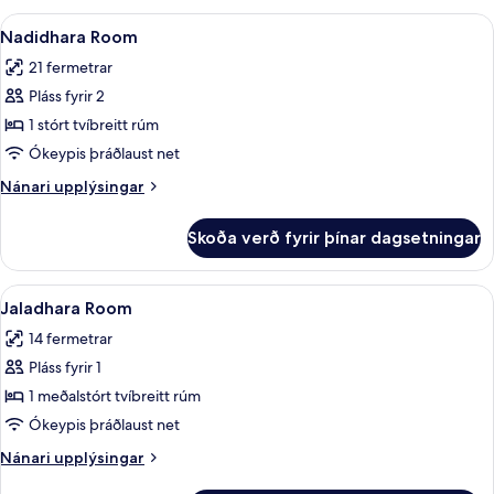
Skoða
Rúmföt af bestu gerð, míníbar, öryggis
5
Nadidhara Room
allar
21 fermetrar
myndir
Pláss fyrir 2
fyrir
Nadidhara
1 stórt tvíbreitt rúm
Room
Ókeypis þráðlaust net
Nánari
Nánari upplýsingar
upplýsingar
fyrir
Skoða verð fyrir þínar dagsetningar
Nadidhara
Room
Skoða
Rúmföt af bestu gerð, míníbar, öryggis
4
Jaladhara Room
allar
14 fermetrar
myndir
Pláss fyrir 1
fyrir
Jaladhara
1 meðalstórt tvíbreitt rúm
Room
Ókeypis þráðlaust net
Nánari
Nánari upplýsingar
upplýsingar