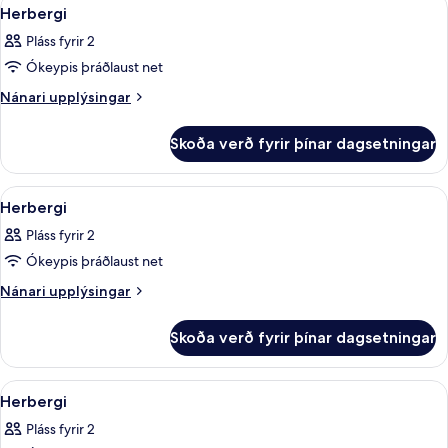
Skoða
5
Herbergi
allar
Pláss fyrir 2
myndir
Ókeypis þráðlaust net
fyrir
Herbergi
Nánari
Nánari upplýsingar
upplýsingar
fyrir
Skoða verð fyrir þínar dagsetningar
Herbergi
Skoða
Rúmföt af bestu gerð, míníbar, öryggis
7
Herbergi
allar
Pláss fyrir 2
myndir
Ókeypis þráðlaust net
fyrir
Herbergi
Nánari
Nánari upplýsingar
upplýsingar
fyrir
Skoða verð fyrir þínar dagsetningar
Herbergi
Skoða
Rúmföt af bestu gerð, míníbar, öryggis
11
Herbergi
allar
Pláss fyrir 2
myndir