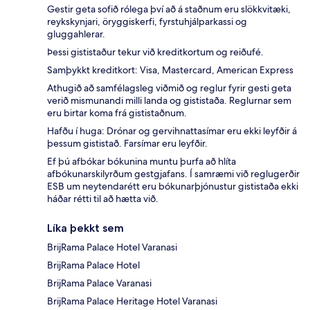
Gestir geta sofið rólega því að á staðnum eru slökkvitæki,
reykskynjari, öryggiskerfi, fyrstuhjálparkassi og
gluggahlerar.
Þessi gististaður tekur við kreditkortum og reiðufé.
Samþykkt kreditkort: Visa, Mastercard, American Express
Athugið að samfélagsleg viðmið og reglur fyrir gesti geta
verið mismunandi milli landa og gististaða. Reglurnar sem
eru birtar koma frá gististaðnum.
Hafðu í huga: Drónar og gervihnattasímar eru ekki leyfðir á
þessum gististað. Farsímar eru leyfðir.
Ef þú afbókar bókunina muntu þurfa að hlíta
afbókunarskilyrðum gestgjafans. Í samræmi við reglugerðir
ESB um neytendarétt eru bókunarþjónustur gististaða ekki
háðar rétti til að hætta við.
Líka þekkt sem
BrijRama Palace Hotel Varanasi
BrijRama Palace Hotel
BrijRama Palace Varanasi
BrijRama Palace Heritage Hotel Varanasi