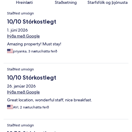
Hreinlæti
Staðsetning
Starfsfólk og þjónusta
Umsagnir
Staðfest umsögn
10/10 Stórkostlegt
1. júní 2026
Þýða með Google
Amazing property! Must stay!
priyanka, 3 nætur/nátta ferð
Staðfest umsögn
10/10 Stórkostlegt
26. janúar 2026
Þýða með Google
Great location, wonderful staff, nice breakfast.
AVI, 2 nætur/nátta ferð
Staðfest umsögn