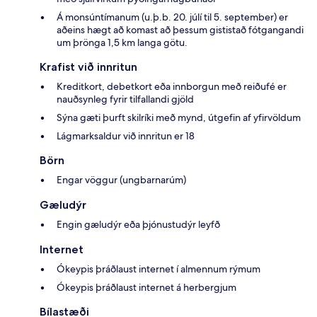
Á monsúntímanum (u.þ.b. 20. júlí til 5. september) er
aðeins hægt að komast að þessum gististað fótgangandi
um þrönga 1,5 km langa götu.
Krafist við innritun
Kreditkort, debetkort eða innborgun með reiðufé er
nauðsynleg fyrir tilfallandi gjöld
Sýna gæti þurft skilríki með mynd, útgefin af yfirvöldum
Lágmarksaldur við innritun er 18
Börn
Engar vöggur (ungbarnarúm)
Gæludýr
Engin gæludýr eða þjónustudýr leyfð
Internet
Ókeypis þráðlaust internet í almennum rýmum
Ókeypis þráðlaust internet á herbergjum
Bílastæði