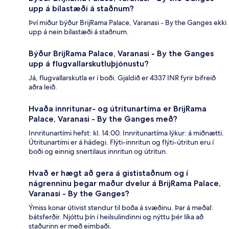
upp á bílastæði á staðnum?
Því miður býður BrijRama Palace, Varanasi - By the Ganges ekki
upp á nein bílastæði á staðnum.
Býður BrijRama Palace, Varanasi - By the Ganges
upp á flugvallarskutluþjónustu?
Já, flugvallarskutla er í boði. Gjaldið er 4337 INR fyrir bifreið
aðra leið.
Hvaða innritunar- og útritunartíma er BrijRama
Palace, Varanasi - By the Ganges með?
Innritunartími hefst: kl. 14:00. Innritunartíma lýkur: á miðnætti.
Útritunartími er á hádegi. Flýti-innritun og flýti-útritun eru í
boði og einnig snertilaus innritun og útritun.
Hvað er hægt að gera á gististaðnum og í
nágrenninu þegar maður dvelur á BrijRama Palace,
Varanasi - By the Ganges?
Ýmiss konar útivist stendur til boða á svæðinu. Þar á meðal:
bátsferðir. Njóttu þín í heilsulindinni og nýttu þér líka að
staðurinn er með eimbaði.