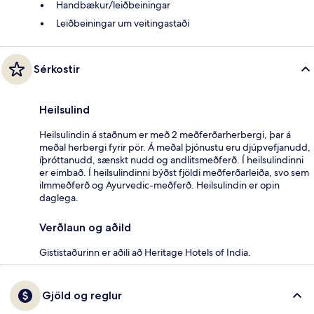
Handbækur/leiðbeiningar
Leiðbeiningar um veitingastaði
Sérkostir
Heilsulind
Heilsulindin á staðnum er með 2 meðferðarherbergi, þar á
meðal herbergi fyrir pör. Á meðal þjónustu eru djúpvefjanudd,
íþróttanudd, sænskt nudd og andlitsmeðferð. Í heilsulindinni
er eimbað. Í heilsulindinni býðst fjöldi meðferðarleiða, svo sem
ilmmeðferð og Ayurvedic-meðferð. Heilsulindin er opin
daglega.
Verðlaun og aðild
Gististaðurinn er aðili að Heritage Hotels of India.
Gjöld og reglur