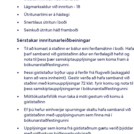
Lágmarksaldur við innritun - 18
Útritunartími er á hádegi
Snertilaus útritun í boði
Seinkuð útritun háð framboði
Sérstakar innritunarleiðbeiningar
Til að komast á staðinn er bátur eini ferðamátinn í boði. Hafa
þarf samband við gististaðinn áður en ferðalagið hefst og
nota til þess þær samskiptaupplýsingar sem koma fram á
bókunarstaðfestingunni.
Þessi gististaður býður upp á ferðir frá flugvelli (aukagjald
kann að vera innheimt). Gestir verða að hafa samband við
staðinn með komuupplýsingar 72 klst. fyrir komu og nota til
þess samskiptaupplýsingarnar í bókunarstaðfestingunni.
Móttökustarfsfólk mun taka á móti gestum við komu á
gististaðinn
Ef þú hefur einhverjar spurningar skaltu hafa samband við
gististaðinn með upplýsingunum sem finna má í
bókunarstaðfestingunni
Upplýsingar sem koma frá gististaðnum gætu verið þýddar
með sjálfvirkum þýðingarhugbúnaði