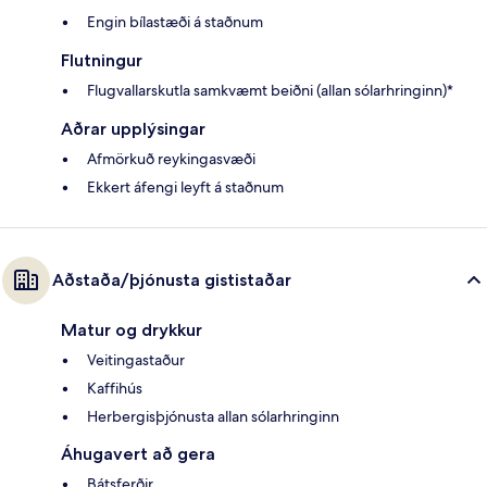
Engin bílastæði á staðnum
Flutningur
Flugvallarskutla samkvæmt beiðni (allan sólarhringinn)*
Aðrar upplýsingar
Afmörkuð reykingasvæði
Ekkert áfengi leyft á staðnum
Aðstaða/þjónusta gististaðar
Matur og drykkur
Veitingastaður
Kaffihús
Herbergisþjónusta allan sólarhringinn
Áhugavert að gera
Bátsferðir