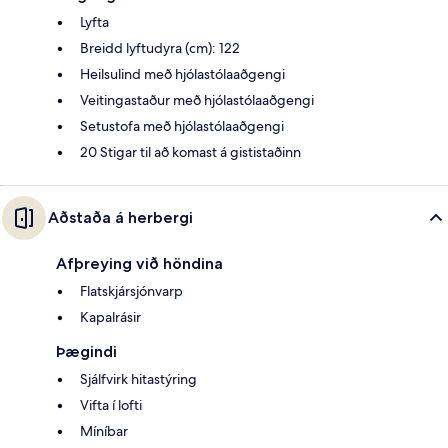
Lyfta
Breidd lyftudyra (cm): 122
Heilsulind með hjólastólaaðgengi
Veitingastaður með hjólastólaaðgengi
Setustofa með hjólastólaaðgengi
20 Stigar til að komast á gististaðinn
Aðstaða á herbergi
Afþreying við höndina
Flatskjársjónvarp
Kapalrásir
Þægindi
Sjálfvirk hitastýring
Vifta í lofti
Míníbar