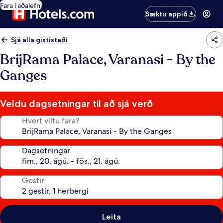
Fara í aðalefni
Sæktu appið
Sjá alla gististaði
BrijRama Palace, Varanasi - By the
Ganges
Veldu dagsetningar til að sjá verð
Hvert viltu fara?
Dagsetningar
Gestir
Leita