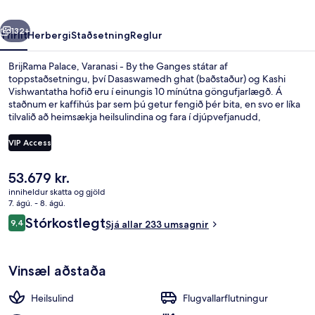
the
rra
Næsta
Ganges
132+
Yfirlit
Herbergi
Staðsetning
Reglur
BrijRama Palace, Varanasi - By the Ganges státar af
toppstaðsetningu, því Dasaswamedh ghat (baðstaður) og Kashi
Vishwantatha hofið eru í einungis 10 mínútna göngufjarlægð. Á
staðnum er kaffihús þar sem þú getur fengið þér bita, en svo er líka
tilvalið að heimsækja heilsulindina og fara í djúpvefjanudd,
líkamsvafninga eða ilmmeðferðir. Meðal annarra þæginda á þessu
hóteli fyrir vandláta eru eimbað og verönd. Aðrir gestir hafa sagt að
VIP Access
meðal helstu kosta gististaðarins sé hjálpsamt starfsfólk.
Núverandi
53.679 kr.
Húsagarður
verð
inniheldur skatta og gjöld
er
7. ágú. - 8. ágú.
53.679 kr.
Umsagnir
Stórkostlegt
9,4
Sjá allar 233 umsagnir
9,4 af 10
Vinsæl aðstaða
Heilsulind
Flugvallarflutningur