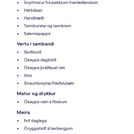
Snyrtivörur frá þekktum framleiðendum
Hárblásari
Handklæði
Tannburstar og tannkrem
Salernispappír
Vertu í sambandi
Skrifborð
Ókeypis dagblöð
Ókeypis þráðlaust net
Sími
Straumbreytar/hleðslutæki
Matur og drykkur
Ókeypis vatn á flöskum
Meira
Þrif daglega
Öryggishólf á herbergjum