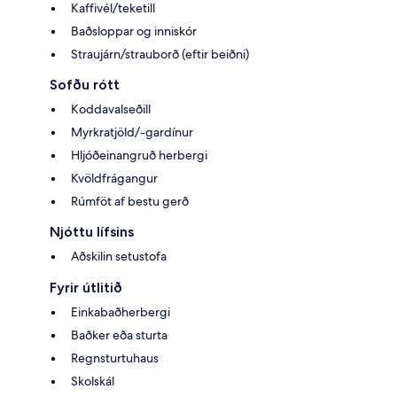
Kaffivél/teketill
Baðsloppar og inniskór
Straujárn/strauborð (eftir beiðni)
Sofðu rótt
Koddavalseðill
Myrkratjöld/-gardínur
Hljóðeinangruð herbergi
Kvöldfrágangur
Rúmföt af bestu gerð
Njóttu lífsins
Aðskilin setustofa
Fyrir útlitið
Einkabaðherbergi
Baðker eða sturta
Regnsturtuhaus
Skolskál