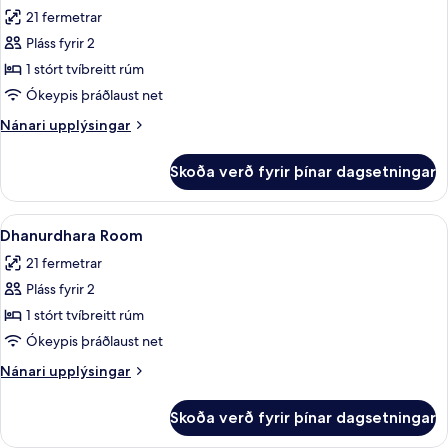
allar
21 fermetrar
myndir
Pláss fyrir 2
fyrir
Mahidhara
1 stórt tvíbreitt rúm
Room
Ókeypis þráðlaust net
Nánari
Nánari upplýsingar
upplýsingar
fyrir
Skoða verð fyrir þínar dagsetningar
Mahidhara
Room
Skoða
Dhanurdhara Room | Rúmföt af bestu ge
5
Dhanurdhara Room
allar
21 fermetrar
myndir
Pláss fyrir 2
fyrir
Dhanurdhara
1 stórt tvíbreitt rúm
Room
Ókeypis þráðlaust net
Nánari
Nánari upplýsingar
upplýsingar
fyrir
Skoða verð fyrir þínar dagsetningar
Dhanurdhara
Room