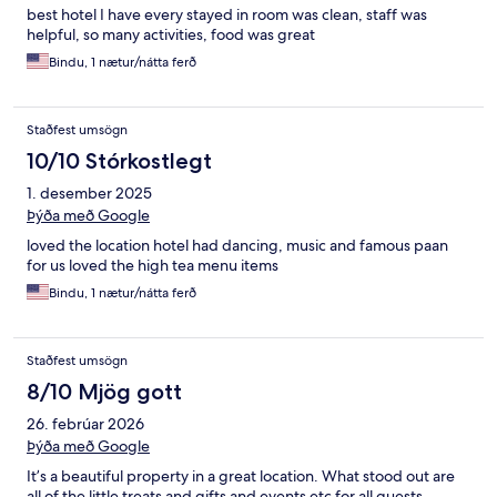
best hotel I have every stayed in room was clean, staff was
helpful, so many activities, food was great
Bindu, 1 nætur/nátta ferð
Staðfest umsögn
10/10 Stórkostlegt
1. desember 2025
Þýða með Google
loved the location hotel had dancing, music and famous paan
for us loved the high tea menu items
Bindu, 1 nætur/nátta ferð
Staðfest umsögn
8/10 Mjög gott
26. febrúar 2026
Þýða með Google
It’s a beautiful property in a great location. What stood out are
all of the little treats and gifts and events etc for all guests.