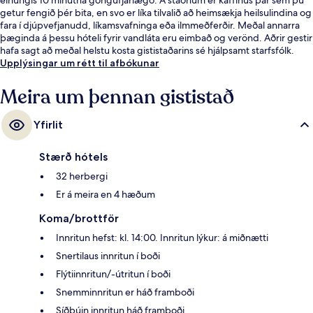
getur fengið þér bita, en svo er líka tilvalið að heimsækja heilsulindina og
fara í djúpvefjanudd, líkamsvafninga eða ilmmeðferðir. Meðal annarra
þæginda á þessu hóteli fyrir vandláta eru eimbað og verönd. Aðrir gestir
hafa sagt að meðal helstu kosta gististaðarins sé hjálpsamt starfsfólk.
Upplýsingar um rétt til afbókunar
Meira um þennan gististað
Yfirlit
Stærð hótels
32 herbergi
Er á meira en 4 hæðum
Koma/brottför
Innritun hefst: kl. 14:00. Innritun lýkur: á miðnætti
Snertilaus innritun í boði
Flýtiinnritun/-útritun í boði
Snemminnritun er háð framboði
Síðbúin innritun háð framboði