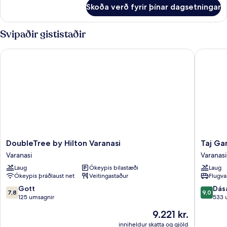
fyrir
Skoða verð fyrir þínar dagsetningar
Jaladhara
Room
Svipaðir gististaðir
DoubleTree by Hilton Varanasi
Taj Gang
DoubleTree
Taj
DoubleTree by Hilton Varanasi
Taj Ga
by
Ganges,
Varanasi
Varanasi
Hilton
Varanasi
Laug
Ókeypis bílastæði
Laug
Varanasi
Varanasi
Ókeypis þráðlaust net
Veitingastaður
Flugva
Varanasi
7.8
9.0
Gott
Dás
7,8
9,0
af
af
125 umsagnir
533 
10,
10,
Verðið
9.221 kr.
Gott,
Dásamle
er
125
533
inniheldur skatta og gjöld