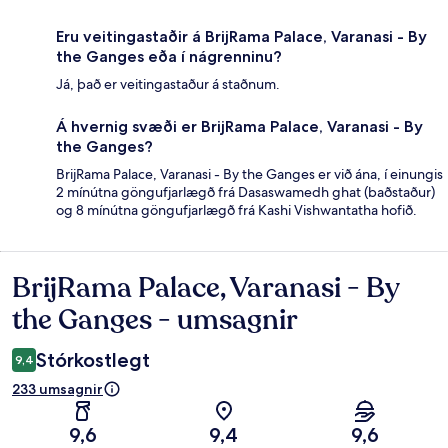
Eru veitingastaðir á BrijRama Palace, Varanasi - By
the Ganges eða í nágrenninu?
Já, það er veitingastaður á staðnum.
Á hvernig svæði er BrijRama Palace, Varanasi - By
the Ganges?
BrijRama Palace, Varanasi - By the Ganges er við ána, í einungis
2 mínútna göngufjarlægð frá Dasaswamedh ghat (baðstaður)
og 8 mínútna göngufjarlægð frá Kashi Vishwantatha hofið.
BrijRama Palace, Varanasi - By
Umsagnir
the Ganges - umsagnir
Stórkostlegt
9,4
233 umsagnir
9,6
9,4
9,6