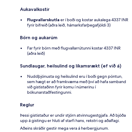
Aukavalkostir
Flugvallarskutla
er í boði og kostar aukalega 4337 INR
fyrir bifreið (aðra leið, hámarksfarþegafjöldi 3)
Börn og aukarúm
Far fyrir börn með flugvallarrútunni kostar 4337 INR
(aðra leið)
Sundlaugar, heilsulind og líkamsrækt (ef við á)
Nuddþjónusta og heilsulind eru í boði gegn pöntun,
sem hægt er að framkvæma með því að hafa samband
við gististaðinn fyrir komu í númerinu í
bókunarstaðfestingunni.
Reglur
Þessi gististaður er undir stjórn atvinnugestgjafa. Að bjóða
upp á gistingu er hluti af starfi hans, rekstri og aðalfagi.
Aðeins skráðir gestir mega vera á herbergjunum.