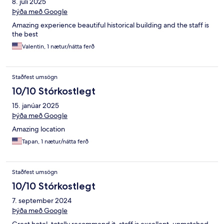
8. júlí 2025
Þýða með Google
Amazing experience beautiful historical building and the staff is
the best
Valentin, 1 nætur/nátta ferð
Staðfest umsögn
10/10 Stórkostlegt
15. janúar 2025
Þýða með Google
Amazing location
Tapan, 1 nætur/nátta ferð
Staðfest umsögn
10/10 Stórkostlegt
7. september 2024
Þýða með Google
Great hotel, totally recommend it, staff is excellent, unmatched