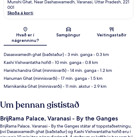
Munshi Ghat, Near Dashaswamedh, Varanasi, Uttar Pradesh, 221
001
Skoða á korti
Kort
Hvað er í
Samgöngur
Veitingastaðir
nágrenninu?
Dasaswamedh ghat (baðstaður)
- 3 mín. ganga
- 0.3 km
Kashi Vishwantatha hofið
- 10 mín. ganga
- 0.8 km
Harishchandra Ghat (minnisvarði)
- 14 mín. ganga
- 1.2 km
Hanuman Ghat (minnisvarði)
- 17 mín. ganga
- 1.5 km
Marnikanika Ghat (minnisvarði)
- 11 mín. akstur
- 2.9 km
Um þennan gististað
BrijRama Palace, Varanasi - By the Ganges
BrijRama Palace, Varanasi - By the Ganges státar af toppstaðsetningu,
því Dasaswamedh ghat (baðstaður) og Kashi Vishwantatha hofið eru í
einungis 10 mínútna göngufjarlægð. Á staðnum er kaffihús þar sem þú