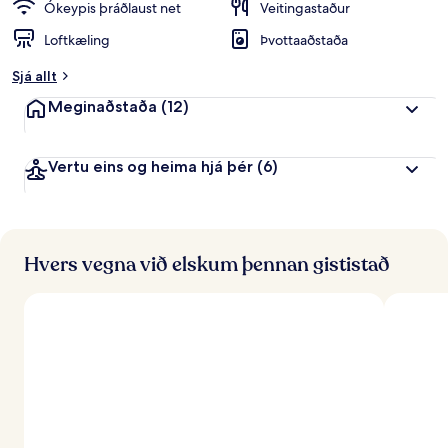
Ókeypis þráðlaust net
Veitingastaður
Loftkæling
Þvottaaðstaða
Sjá allt
Meginaðstaða
(12)
Vertu eins og heima hjá þér
(6)
Hvers vegna við elskum þennan gististað