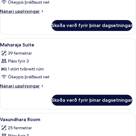
Ókeypis þráðlaust net
fyrir
Herbergi
Nánari
Nánari upplýsingar
upplýsingar
fyrir
Skoða verð fyrir þínar dagsetningar
Herbergi
Skoða
Maharaja Suite | Rúmföt af bestu gerð,
7
Maharaja Suite
allar
39 fermetrar
myndir
Pláss fyrir 3
fyrir
Maharaja
1 stórt tvíbreitt rúm
Suite
Ókeypis þráðlaust net
Nánari
Nánari upplýsingar
upplýsingar
fyrir
Skoða verð fyrir þínar dagsetningar
Maharaja
Suite
Skoða
Vasundhara Room | Rúmföt af bestu ger
5
Vasundhara Room
allar
25 fermetrar
myndir
Pláss fyrir 3