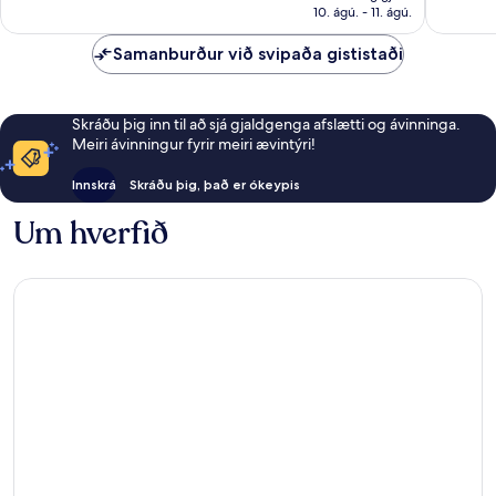
9.221 kr.
10. ágú. - 11. ágú.
umsagnir
umsagni
Samanburður við svipaða gististaði
Skráðu þig inn til að sjá gjaldgenga afslætti og ávinninga.
Meiri ávinningur fyrir meiri ævintýri!
Innskrá
Skráðu þig, það er ókeypis
Um hverfið