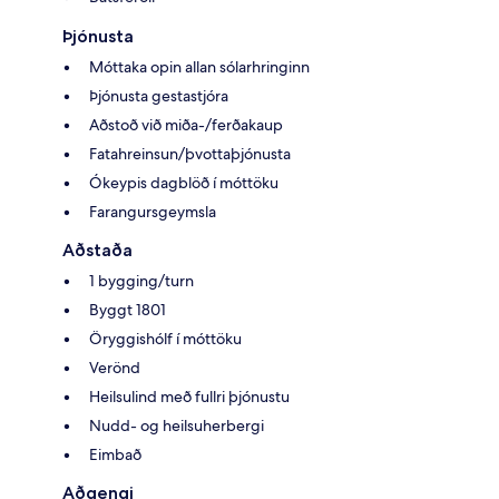
Þjónusta
Móttaka opin allan sólarhringinn
Þjónusta gestastjóra
Aðstoð við miða-/ferðakaup
Fatahreinsun/þvottaþjónusta
Ókeypis dagblöð í móttöku
Farangursgeymsla
Aðstaða
1 bygging/turn
Byggt 1801
Öryggishólf í móttöku
Verönd
Heilsulind með fullri þjónustu
Nudd- og heilsuherbergi
Eimbað
Aðgengi