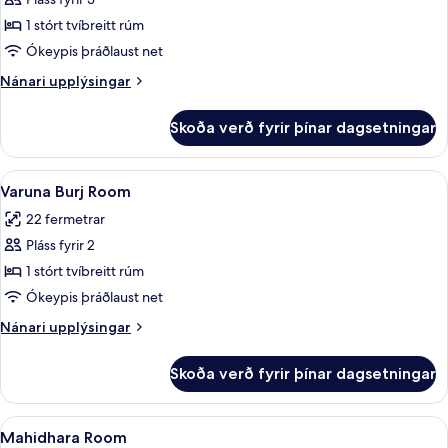
fyrir
Vasundhara
1 stórt tvíbreitt rúm
Room
Ókeypis þráðlaust net
Nánari
Nánari upplýsingar
upplýsingar
fyrir
Skoða verð fyrir þínar dagsetningar
Vasundhara
Room
Skoða
Varuna Burj Room | Rúmföt af bestu ger
7
Varuna Burj Room
allar
22 fermetrar
myndir
Pláss fyrir 2
fyrir
Varuna
1 stórt tvíbreitt rúm
Burj
Ókeypis þráðlaust net
Room
Nánari
Nánari upplýsingar
upplýsingar
fyrir
Skoða verð fyrir þínar dagsetningar
Varuna
Burj
Room
Skoða
Mahidhara Room | Rúmföt af bestu gerð
6
Mahidhara Room