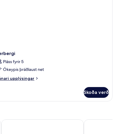
nkasundlaug
sýni
ir
æð
erbergi
Pláss fyrir 5
Ókeypis þráðlaust net
nari
nari upplýsingar
plýsingar
rir
Skoða verð
rbergi
Aressana Spa Hotel and Suites
Agali Houses