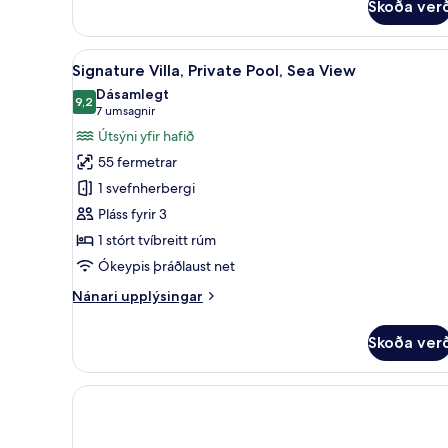
Skoða ver
Skoða
Signature Villa, Private Pool,
23
Signature Villa, Private Pool, Sea View
allar
Dásamlegt
myndir
9,2
9,2 af 10
(7
7 umsagnir
fyrir
umsagnir)
Útsýni yfir hafið
Signature
55 fermetrar
Villa,
1 svefnherbergi
Private
Pláss fyrir 3
Pool,
1 stórt tvíbreitt rúm
Sea
View
Ókeypis þráðlaust net
Nánari
Nánari upplýsingar
upplýsingar
fyrir
Skoða ver
Signature
Villa,
Private
Pool,
Sea
View