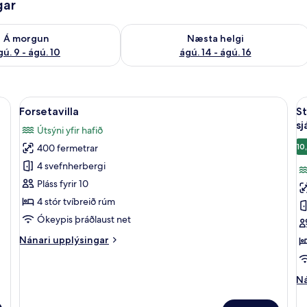
gar
ð á morgun ágú. 9 - ágú. 10
Athuga framboð næstu helgi ágú. 14 -
Á morgun
Næsta helgi
gú. 9 - ágú. 10
ágú. 14 - ágú. 16
skri bómull, rúmföt af bestu gerð, dúnsængur
Skoða
Forsetavilla | Rúmföt úr egypskri bóm
S
43
Forsetavilla
St
allar
al
sj
Útsýni yfir hafið
myndir
m
10
400 fermetrar
fyrir
fy
Forsetavilla
S
4 svefnherbergi
P
Pláss fyrir 10
e
4 stór tvíbreið rúm
-
Ókeypis þráðlaust net
e
Nánari
Nánari upplýsingar
-
upplýsingar
s
fyrir
Forsetavilla
Ná
Ná
up
fy