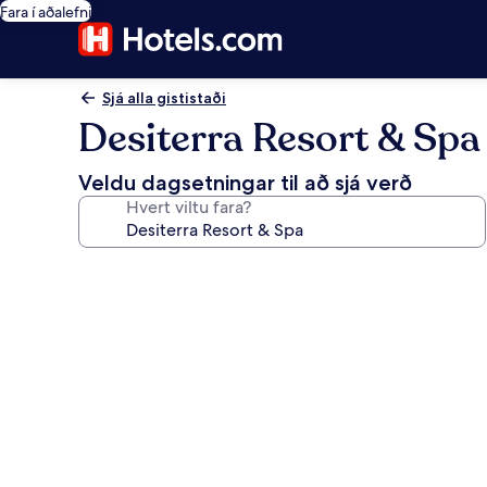
Fara í aðalefni
Sjá alla gististaði
Desiterra Resort & Spa
Veldu dagsetningar til að sjá verð
Hvert viltu fara?
Myndasafn
fyrir
Desiterra
Resort
&
Spa