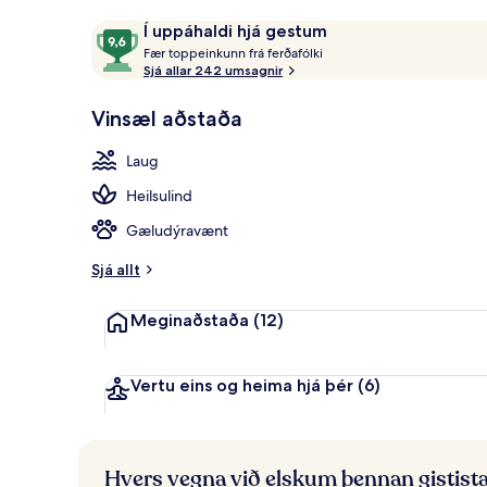
Útilaug, ókeyp
Umsagnir
9,6
Í uppáhaldi hjá gestum
F
af
Fær toppeinkunn frá ferðafólki
æ
Sjá allar 242 umsagnir
10,
r
Í
Vinsæl aðstaða
uppáhaldi
t
hjá
o
Laug
gestum
p
p
Heilsulind
e
i
Gæludýravænt
n
k
Sjá allt
u
n
Meginaðstaða
(12)
n
f
r
Vertu eins og heima hjá þér
(6)
á
f
e
Hvers vegna við elskum þennan gistist
r