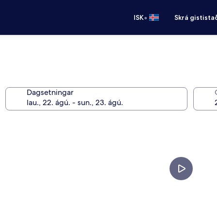
•
ISK
Skrá gistista
Dagsetningar