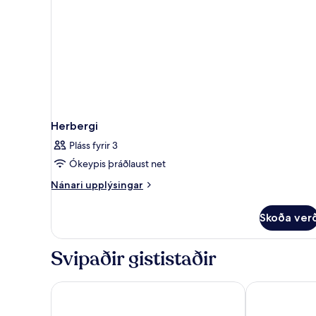
Herbergi
Pláss fyrir 3
Ókeypis þráðlaust net
Nánari
Nánari upplýsingar
upplýsingar
fyrir
Skoða ver
Herbergi
Svipaðir gististaðir
Athina Luxury Suites
Kalisti Hotel 