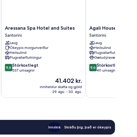
Aressana
Agali
Aressana Spa Hotel and Suites
Agali Houses
Spa
Houses
Santorini
Santorini
Hotel
Santorini
Laug
Laug
and
Ókeypis morgunverður
Heilsulind
Suites
Heilsulind
Flugvallarflutningur
Santorini
Flugvallarflutningur
Gæludýravænt
9.6
9.6
Stórkostlegt
Stórkostlegt
9,6
9,6
af
af
537 umsagnir
411 umsagnir
10,
10,
Verðið
41.402 kr.
Stórkostlegt,
Stórkostlegt,
er
537
411
inniheldur skatta og gjöld
innihel
41.402 kr.
29. ágú. - 30. ágú.
umsagnir
umsagnir
Innskrá
Skráðu þig, það er ókeypis