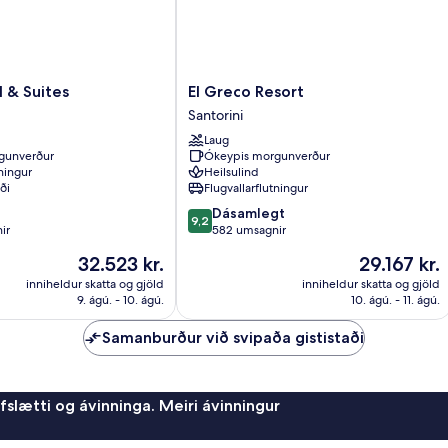
El
l & Suites
El Greco Resort
Greco
Santorini
Resort
Laug
Santorini
gunverður
Ókeypis morgunverður
tningur
Heilsulind
ði
Flugvallarflutningur
9.2
Dásamlegt
9,2
af
ir
582 umsagnir
10,
Verðið
Verðið
32.523 kr.
29.167 kr.
Dásamlegt,
er
er
582
inniheldur skatta og gjöld
inniheldur skatta og gjöld
32.523 kr.
29.167 kr.
9. ágú. - 10. ágú.
10. ágú. - 11. ágú.
umsagnir
Samanburður við svipaða gististaði
afslætti og ávinninga. Meiri ávinningur