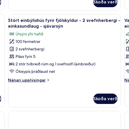
ð
Skoða verð
St
Pr
ei
 Sea View | Rúmföt úr egypskri bómull, rúmföt af bestu gerð, dúnsængur
Skoða
Stórt einbýlishús fyrir fjölskyldur - 
S
39
-
Stórt einbýlishús fyrir fjölskyldur - 2 svefnherbergi -
Va
allar
al
ei
einkasundlaug - sjávarsýn
ei
myndir
-
m
Útsýni yfir hafið
sj
fyrir
fy
100 fermetrar
Stórt
V
2 svefnherbergi
einbýlishús
s
fyrir
e
Pláss fyrir 5
fjölskyldur
-
2 stór tvíbreið rúm og 1 svefnsófi (einbreiður)
-
2
Ókeypis þráðlaust net
2
s
Nánari
Ná
Nánari upplýsingar
Ná
svefnherbergi
-
upplýsingar
up
-
e
fyrir
fy
Stórt
Va
einkasundlaug
-
ð
Skoða verð
einbýlishús
st
-
ú
fyrir
ei
sjávarsýn
yf
fjölskyldur
-
h
-
2
2
sv
svefnherbergi
-