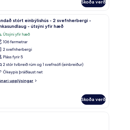
Skoða verð
órt
emium-
nbýlishús
2 svefnherbergi - einkasundlaug - sjávarsýn | Rúmföt úr egypskri bómull, rúm
koða
Vandað stórt einbýlishús - 2 svefnherbergi - 
25
ndað stórt einbýlishús - 2 svefnherbergi -
lar
nkasundlaug
nkasundlaug - útsýni yfir hæð
yndir
Útsýni yfir hæð
ávarsýn
rir
106 fermetrar
andað
2 svefnherbergi
tórt
inbýlishús
Pláss fyrir 5
2 stór tvíbreið rúm og 1 svefnsófi (einbreiður)
Ókeypis þráðlaust net
vefnherbergi
nari
nari upplýsingar
plýsingar
inkasundlaug
rir
ndað
Skoða verð
órt
tsýni
nbýlishús
ir
æð
efnherbergi