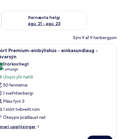
 ágú. 16
Athuga framboð þarnæstu helgi ágú. 21 - ágú. 23
Þarnæsta helgi
ágú. 21 - ágú. 23
Sýni 9 af 9 herbergjum
ull, rúmföt af bestu gerð, dúnsængur
koða
Stórt Premium-einbýlishús - einkasundlaug - 
42
órt Premium-einbýlishús - einkasundlaug -
lar
ávarsýn
yndir
Stórkostlegt
,0
rir
10,0 af 10
(1
1 umsögn
tórt
umsögn)
Útsýni yfir hafið
remium-
50 fermetrar
inbýlishús
1 svefnherbergi
Pláss fyrir 3
inkasundlaug
1 stórt tvíbreitt rúm
Ókeypis þráðlaust net
jávarsýn
nari
nari upplýsingar
plýsingar
rir