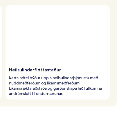
Heilsulindarflóttastaður
Þetta hótel býður upp á heilsulindarþjónustu með
nuddmeðferðum og líkamsmeðferðum.
Líkamsræktaraðstaða og garður skapa hið fullkomna
andrúmsloft til endurnærunar.