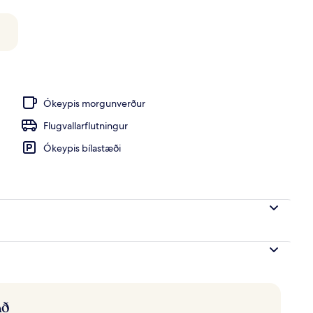
is strandskálar, sólhlífar
Ókeypis morgunverður
Flugvallarflutningur
Ókeypis bílastæði
að