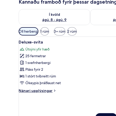
Kannaðu framboð fyrir þessar dagsetnin
Athuga framboð í kvöld ágú. 8 - ágú. 9
Athuga frambo
Í kvöld
ágú. 8 - ágú. 9
á
Síur
Öll herbergi
1 rúm
3+ rúm
2 rúm
í
Skoða
Deluxe-svíta | Rúmföt úr egyp
boði
15
Deluxe-svíta
allar
fyrir
Útsýni yfir hæð
myndir
herbergi
25 fermetrar
fyrir
Deluxe-
1 svefnherbergi
svíta
Pláss fyrir 2
1 stórt tvíbreitt rúm
Ókeypis þráðlaust net
Nánari
Nánari upplýsingar
upplýsingar
fyrir
Deluxe-
svíta