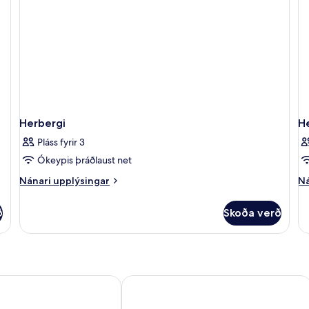
-
ei
einkasundlaug
-
-
út
sjávarsýn
yf
h
Herbergi
H
Pláss fyrir 3
Ókeypis þráðlaust net
Nánari
Ná
Nánari upplýsingar
Ná
upplýsingar
up
fyrir
fy
ð
Skoða verð
Herbergi
He
& Suites
El Greco Resort