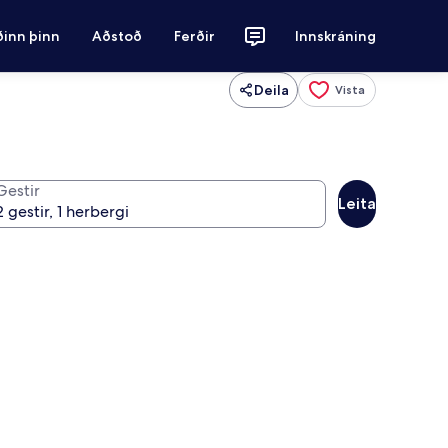
ðinn þinn
Aðstoð
Ferðir
Innskráning
Deila
Vista
Gestir
Leita