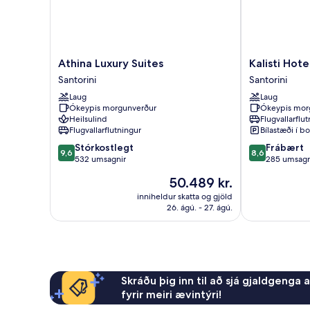
Athina
Kalisti
Athina Luxury Suites
Kalisti Hote
Luxury
Hotel
Santorini
Santorini
Suites
&
Laug
Laug
Santorini
Suites
Ókeypis morgunverður
Ókeypis mor
Santorini
Heilsulind
Flugvallarflu
Flugvallarflutningur
Bílastæði í bo
9.6
8.6
Stórkostlegt
Frábært
9,6
8,6
af
af
532 umsagnir
285 umsagn
10,
10,
Verðið
50.489 kr.
Stórkostlegt,
Frábært,
er
532
285
inniheldur skatta og gjöld
50.489 kr.
26. ágú. - 27. ágú.
umsagnir
umsagnir
Skráðu þig inn til að sjá gjaldgenga 
fyrir meiri ævintýri!