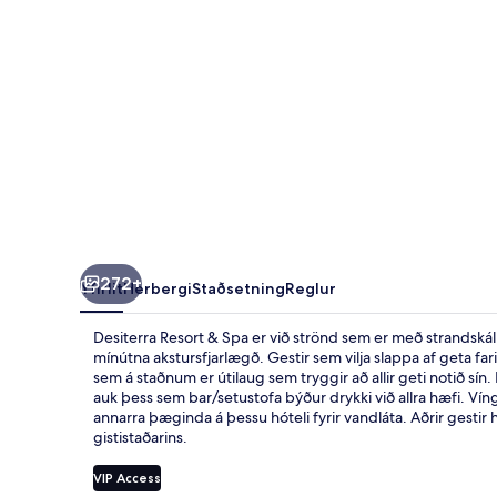
272+
Yfirlit
Herbergi
Staðsetning
Reglur
Desiterra Resort & Spa er við strönd sem er með strandskálu
mínútna akstursfjarlægð. Gestir sem vilja slappa af geta fa
sem á staðnum er útilaug sem tryggir að allir geti notið sín
auk þess sem bar/setustofa býður drykki við allra hæfi. V
annarra þæginda á þessu hóteli fyrir vandláta. Aðrir gestir 
gististaðarins.
VIP Access