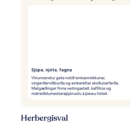
ð
a
f
ó
l
k
i
Sjúpa, njóta, fagna
Vínunnendur geta notið einkasmökkunar,
víngerðarviðburða og einkaréttar skoðunarferða.
Matgæðingar finna veitingastað, kaffihús og
matreiðslumeistaraþjónustu á þessu hóteli.
Herbergisval