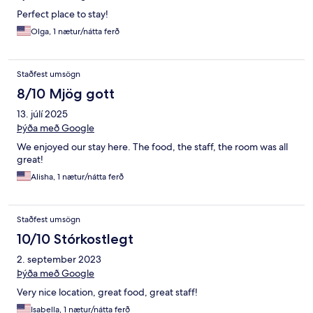
Perfect place to stay!
Olga, 1 nætur/nátta ferð
Staðfest umsögn
8/10 Mjög gott
13. júlí 2025
Þýða með Google
We enjoyed our stay here. The food, the staff, the room was all
great!
Alisha, 1 nætur/nátta ferð
Staðfest umsögn
10/10 Stórkostlegt
2. september 2023
Þýða með Google
Very nice location, great food, great staff!
Isabella, 1 nætur/nátta ferð