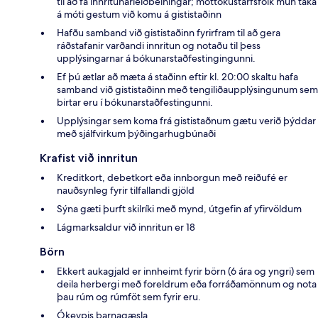
til að fá innritunarleiðbeiningar; móttökustarfsfólk mun taka
á móti gestum við komu á gististaðinn
Hafðu samband við gististaðinn fyrirfram til að gera
ráðstafanir varðandi innritun og notaðu til þess
upplýsingarnar á bókunarstaðfestingingunni.
Ef þú ætlar að mæta á staðinn eftir kl. 20:00 skaltu hafa
samband við gististaðinn með tengiliðaupplýsingunum sem
birtar eru í bókunarstaðfestingunni.
Upplýsingar sem koma frá gististaðnum gætu verið þýddar
með sjálfvirkum þýðingarhugbúnaði
Krafist við innritun
Kreditkort, debetkort eða innborgun með reiðufé er
nauðsynleg fyrir tilfallandi gjöld
Sýna gæti þurft skilríki með mynd, útgefin af yfirvöldum
Lágmarksaldur við innritun er 18
Börn
Ekkert aukagjald er innheimt fyrir börn (6 ára og yngri) sem
deila herbergi með foreldrum eða forráðamönnum og nota
þau rúm og rúmföt sem fyrir eru.
Ókeypis barnagæsla