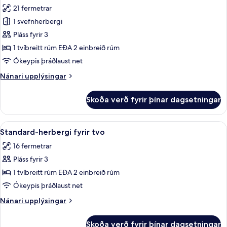
allar
21 fermetrar
myndir
1 svefnherbergi
fyrir
Deluxe-
Pláss fyrir 3
herbergi
1 tvíbreitt rúm EÐA 2 einbreið rúm
Ókeypis þráðlaust net
Nánari
Nánari upplýsingar
upplýsingar
fyrir
Skoða verð fyrir þínar dagsetningar
Deluxe-
herbergi
Skoða
Skrifborð, aukarúm, ókeypis þráðlaus
7
Standard-herbergi fyrir tvo
allar
16 fermetrar
myndir
Pláss fyrir 3
fyrir
Standard-
1 tvíbreitt rúm EÐA 2 einbreið rúm
herbergi
Ókeypis þráðlaust net
fyrir
Nánari
Nánari upplýsingar
tvo
upplýsingar
fyrir
Skoða verð fyrir þínar dagsetningar