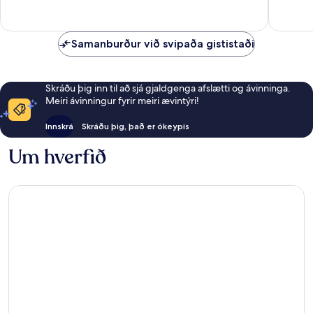
Samanburður við svipaða gististaði
Skráðu þig inn til að sjá gjaldgenga afslætti og ávinninga.
Meiri ávinningur fyrir meiri ævintýri!
Innskrá
Skráðu þig, það er ókeypis
Um hverfið