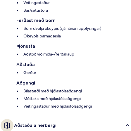
Veitingastaður
Bar/setustofa
Ferðast með börn
Börn dvelja ókeypis (sjá nánari upplýsingar)
Ókeypis barnagæsla
Þjónusta
Aðstoð við miða-/ferðakaup
Aðstaða
Garður
Aðgengi
Bílastæði með hjólastólaaðgengi
Móttaka með hjólastólaaðgengi
Veitingastaður með hjólastólaaðgengi
Aðstaða á herbergi