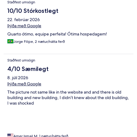
Staðfest umsögn
10/10 Stórkostlegt
22. febrúar 2026
Þýða með Google
Quarto ótimo, equipe perfeita! Ótima hospedagem!
Jorge Filipe, 2 nætur/nátta ferð
Staðfest umsögn
4/10 Sæmilegt
8. júlí 2026
Þýða með Google
The picture not same like in the website and and there is old
building and new building, I didn’t knew about the old building,
I was shocked
Amer Ismail M, 1 nætur/nátta ferð