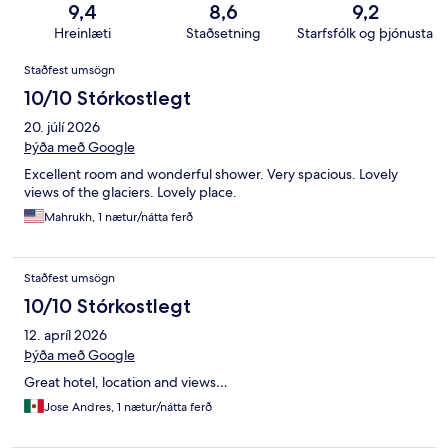
9,4
8,6
9,2
Hreinlæti
Staðsetning
Starfsfólk og þjónusta
Umsagnir
Staðfest umsögn
10/10 Stórkostlegt
20. júlí 2026
Þýða með Google
Excellent room and wonderful shower. Very spacious. Lovely
views of the glaciers. Lovely place.
Mahrukh, 1 nætur/nátta ferð
Staðfest umsögn
10/10 Stórkostlegt
12. apríl 2026
Þýða með Google
Great hotel, location and views…
Jose Andres, 1 nætur/nátta ferð