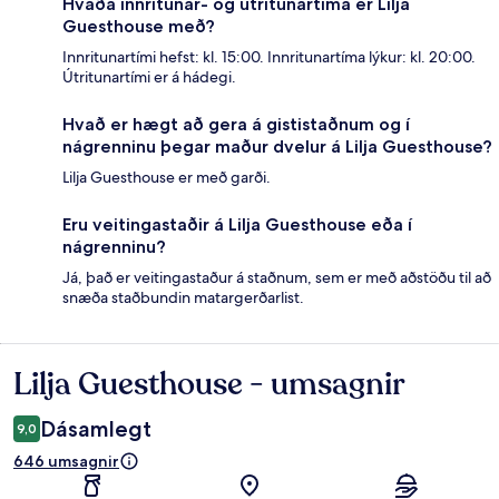
Hvaða innritunar- og útritunartíma er Lilja
Guesthouse með?
Innritunartími hefst: kl. 15:00. Innritunartíma lýkur: kl. 20:00.
Útritunartími er á hádegi.
Hvað er hægt að gera á gististaðnum og í
nágrenninu þegar maður dvelur á Lilja Guesthouse?
Lilja Guesthouse er með garði.
Eru veitingastaðir á Lilja Guesthouse eða í
nágrenninu?
Já, það er veitingastaður á staðnum, sem er með aðstöðu til að
snæða staðbundin matargerðarlist.
Lilja Guesthouse - umsagnir
Umsagnir
Dásamlegt
9,0
646 umsagnir