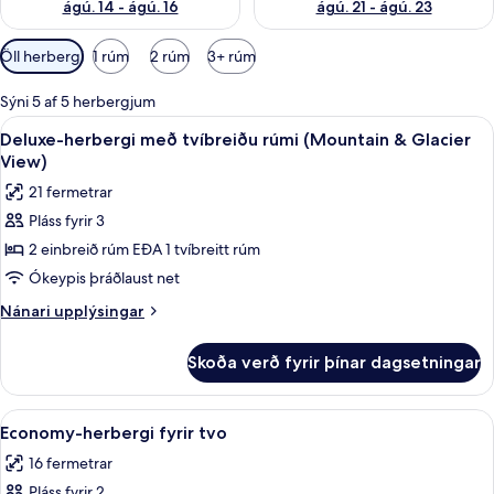
ágú. 14 - ágú. 16
ágú. 21 - ágú. 23
Síur
Öll herbergi
1 rúm
2 rúm
3+ rúm
í
boði
Sýni 5 af 5 herbergjum
fyrir
Skoða
Skrifborð, aukarúm, ókeypis þráðlaus
13
Deluxe-herbergi með tvíbreiðu rúmi (Mountain & Glacier
herbergi
allar
View)
myndir
21 fermetrar
fyrir
Pláss fyrir 3
Deluxe-
2 einbreið rúm EÐA 1 tvíbreitt rúm
herbergi
með
Ókeypis þráðlaust net
tvíbreiðu
Nánari
Nánari upplýsingar
rúmi
upplýsingar
fyrir
(Mountain
Skoða verð fyrir þínar dagsetningar
Deluxe-
&
herbergi
Glacier
með
Skoða
Skrifborð, aukarúm, ókeypis þráðlaus
8
View)
tvíbreiðu
Economy-herbergi fyrir tvo
allar
rúmi
16 fermetrar
(Mountain
myndir
&
Pláss fyrir 2