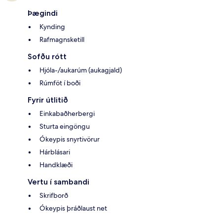
Þægindi
Kynding
Rafmagnsketill
Sofðu rótt
Hjóla-/aukarúm (aukagjald)
Rúmföt í boði
Fyrir útlitið
Einkabaðherbergi
Sturta eingöngu
Ókeypis snyrtivörur
Hárblásari
Handklæði
Vertu í sambandi
Skrifborð
Ókeypis þráðlaust net