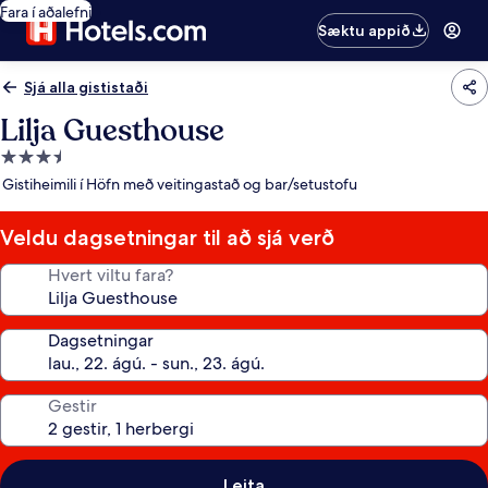
Fara í aðalefni
Sæktu appið
Sjá alla gististaði
Lilja Guesthouse
3.5
stjörnu
Gistiheimili í Höfn með veitingastað og bar/setustofu
gististaður
Veldu dagsetningar til að sjá verð
Hvert viltu fara?
Dagsetningar
Gestir
Leita