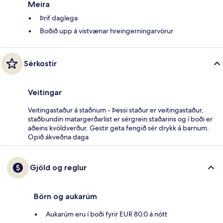
Meira
Þrif daglega
Boðið upp á vistvænar hreingerningarvörur
Sérkostir
Veitingar
Veitingastaður á staðnum - Þessi staður er veitingastaður,
staðbundin matargerðarlist er sérgrein staðarins og í boði er
aðeins kvöldverður. Gestir geta fengið sér drykk á barnum.
Opið ákveðna daga
Gjöld og reglur
Börn og aukarúm
Aukarúm eru í boði fyrir EUR 80.0 á nótt