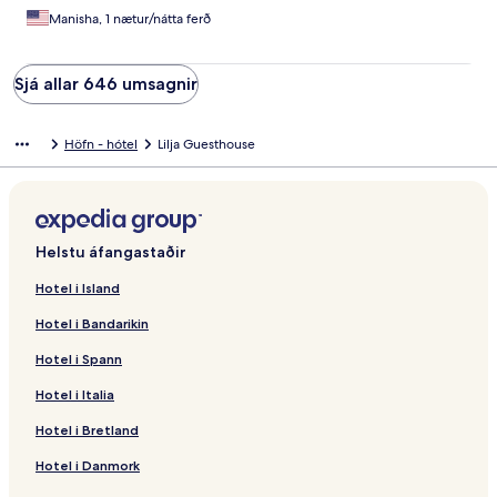
Manisha, 1 nætur/nátta ferð
Sjá allar 646 umsagnir
Höfn - hótel
Lilja Guesthouse
Helstu áfangastaðir
Hotel i Island
Hotel i Bandarikin
Hotel i Spann
Hotel i Italia
Hotel i Bretland
Hotel i Danmork