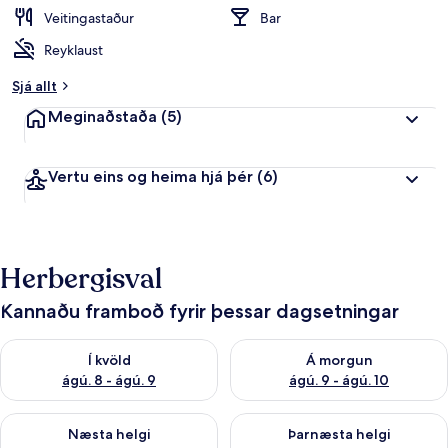
Veitingastaður
Bar
Reyklaust
Sjá allt
Meginaðstaða
(5)
Vertu eins og heima hjá þér
(6)
Herbergisval
Kannaðu framboð fyrir þessar dagsetningar
Athuga framboð í kvöld ágú. 8 - ágú. 9
Athuga framboð á morgun ágú.
Í kvöld
Á morgun
ágú. 8 - ágú. 9
ágú. 9 - ágú. 10
Athuga framboð næstu helgi ágú. 14 - ágú. 16
Athuga framboð þarnæstu helg
Næsta helgi
Þarnæsta helgi