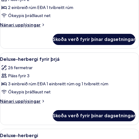
fyrir
Glacier
Economy-
2 einbreið rúm EÐA 1 tvíbreitt rúm
View)
herbergi
Ókeypis þráðlaust net
fyrir
Nánari
Nánari upplýsingar
tvo
upplýsingar
fyrir
Skoða verð fyrir þínar dagsetningar
Economy-
herbergi
fyrir
Skoða
Deluxe-herbergi fyrir þrjá | Skrifbor
9
tvo
Deluxe-herbergi fyrir þrjá
allar
26 fermetrar
myndir
Pláss fyrir 3
fyrir
Deluxe-
3 einbreið rúm EÐA 1 einbreitt rúm og 1 tvíbreitt rúm
herbergi
Ókeypis þráðlaust net
fyrir
Nánari
Nánari upplýsingar
þrjá
upplýsingar
fyrir
Skoða verð fyrir þínar dagsetningar
Deluxe-
herbergi
fyrir
Skoða
Deluxe-herbergi | Skrifborð, aukarúm
11
þrjá
Deluxe-herbergi