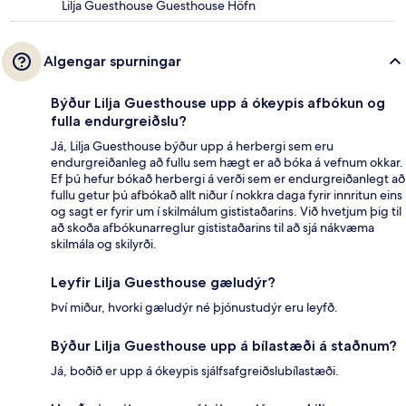
Lilja Guesthouse Guesthouse Höfn
Algengar spurningar
Býður Lilja Guesthouse upp á ókeypis afbókun og
fulla endurgreiðslu?
Já, Lilja Guesthouse býður upp á herbergi sem eru
endurgreiðanleg að fullu sem hægt er að bóka á vefnum okkar.
Ef þú hefur bókað herbergi á verði sem er endurgreiðanlegt að
fullu getur þú afbókað allt niður í nokkra daga fyrir innritun eins
og sagt er fyrir um í skilmálum gististaðarins. Við hvetjum þig til
að skoða afbókunarreglur gististaðarins til að sjá nákvæma
skilmála og skilyrði.
Leyfir Lilja Guesthouse gæludýr?
Því miður, hvorki gæludýr né þjónustudýr eru leyfð.
Býður Lilja Guesthouse upp á bílastæði á staðnum?
Já, boðið er upp á ókeypis sjálfsafgreiðslubílastæði.