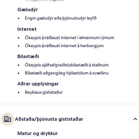
Gæludýr
Engin gæludýr eða þjónustudýr leyfð
Internet
Ókeypis þráðlaust internet í almennum rýmum
Ókeypis þráðlaust internet á herbergjum
Bílastæði
Ókeypis sjálfsafgreiðslubílastæði á staðnum
Bílastæði aðgengileg hjólastólum á svæðinu
Aðrar upplýsingar
Reyklaus gististaður
Aðstaða/þjónusta gististaðar
Matur og drykkur