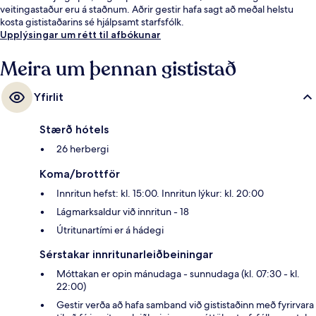
veitingastaður eru á staðnum. Aðrir gestir hafa sagt að meðal helstu
kosta gististaðarins sé hjálpsamt starfsfólk.
Upplýsingar um rétt til afbókunar
Meira um þennan gististað
Yfirlit
Stærð hótels
26 herbergi
Koma/brottför
Innritun hefst: kl. 15:00. Innritun lýkur: kl. 20:00
Lágmarksaldur við innritun - 18
Útritunartími er á hádegi
Sérstakar innritunarleiðbeiningar
Móttakan er opin mánudaga - sunnudaga (kl. 07:30 - kl.
22:00)
Gestir verða að hafa samband við gististaðinn með fyrirvara