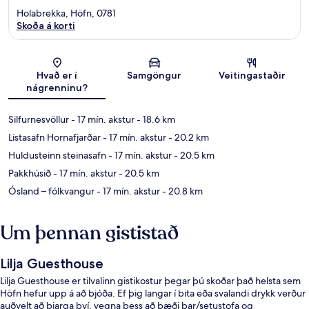
Holabrekka, Höfn, 0781
Skoða á korti
Kort
Hvað er í
Samgöngur
Veitingastaðir
nágrenninu?
Silfurnesvöllur
- 17 mín. akstur
- 18.6 km
Listasafn Hornafjarðar
- 17 mín. akstur
- 20.2 km
Huldusteinn steinasafn
- 17 mín. akstur
- 20.5 km
Pakkhúsið
- 17 mín. akstur
- 20.5 km
Ósland – fólkvangur
- 17 mín. akstur
- 20.8 km
Um þennan gististað
Lilja Guesthouse
Lilja Guesthouse er tilvalinn gistikostur þegar þú skoðar það helsta sem
Höfn hefur upp á að bjóða. Ef þig langar í bita eða svalandi drykk verður
auðvelt að bjarga því, vegna þess að bæði bar/setustofa og