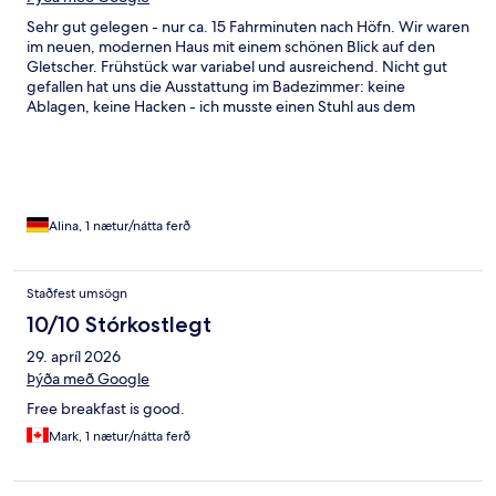
Sehr gut gelegen - nur ca. 15 Fahrminuten nach Höfn. Wir waren
im neuen, modernen Haus mit einem schönen Blick auf den
Gletscher. Frühstück war variabel und ausreichend. Nicht gut
gefallen hat uns die Ausstattung im Badezimmer: keine
Ablagen, keine Hacken - ich musste einen Stuhl aus dem
Zimmer ins Bad stellen um Tuch, Kleidung und Kosmetik Tasche
draufzulegen.
Alina, 1 nætur/nátta ferð
Staðfest umsögn
10/10 Stórkostlegt
29. apríl 2026
Þýða með Google
Free breakfast is good.
Mark, 1 nætur/nátta ferð