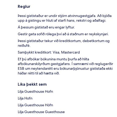
Reglur
Þessi gististaður er undir stjórn atvinnugestgjafa. Að bjóða
upp á gistingu er hluti af starfi hans, rekstri og aðalfagi.
Á þessum gististað eru engar lyftur.
Gestir geta sofið rólega því að á staðnum er reykskynjari.
Þessi gististaður tekur við kreditkortum, debetkortum og
reiðufé.
Samþykkt kreditkort: Visa, Mastercard
Ef þú afbókar bókunina muntu þurfa að hlíta
afbókunarskilyrðum gestgjafans. Í samræmi við reglugerðir
ESB um neytendarétt eru bókunarþjónustur gististaða ekki
háðar rétti til að hætta við.
Líka þekkt sem
Lilja Guesthouse Hofn
Lilja Hofn
Lilja Guesthouse Höfn
Lilja Guesthouse Guesthouse