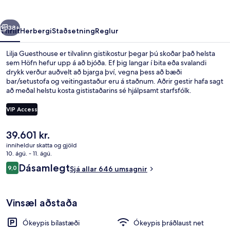
rra
Næsta
38+
Yfirlit
Herbergi
Staðsetning
Reglur
Lilja Guesthouse er tilvalinn gistikostur þegar þú skoðar það helsta
sem Höfn hefur upp á að bjóða. Ef þig langar í bita eða svalandi
drykk verður auðvelt að bjarga því, vegna þess að bæði
bar/setustofa og veitingastaður eru á staðnum. Aðrir gestir hafa sagt
að meðal helstu kosta gististaðarins sé hjálpsamt starfsfólk.
VIP Access
Núverandi
39.601 kr.
Fyrir utan
verð
inniheldur skatta og gjöld
er
10. ágú. - 11. ágú.
39.601 kr.
Umsagnir
Dásamlegt
9,0
Sjá allar 646 umsagnir
9,0 af 10
Vinsæl aðstaða
Ókeypis bílastæði
Ókeypis þráðlaust net