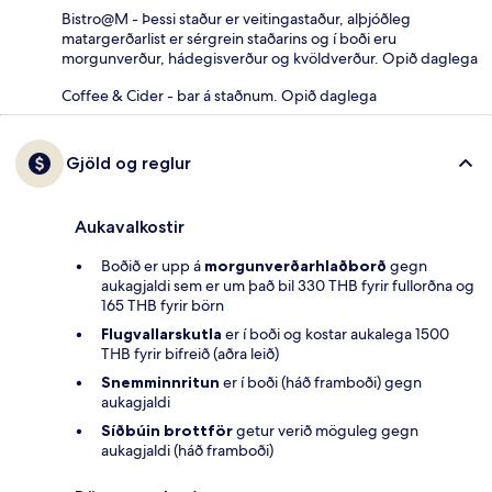
Bistro@M - Þessi staður er veitingastaður, alþjóðleg
matargerðarlist er sérgrein staðarins og í boði eru
morgunverður, hádegisverður og kvöldverður. Opið daglega
Coffee & Cider - bar á staðnum. Opið daglega
Gjöld og reglur
Aukavalkostir
Boðið er upp á
morgunverðarhlaðborð
gegn
aukagjaldi sem er um það bil 330 THB fyrir fullorðna og
165 THB fyrir börn
Flugvallarskutla
er í boði og kostar aukalega 1500
THB fyrir bifreið (aðra leið)
Snemminnritun
er í boði (háð framboði) gegn
aukagjaldi
Síðbúin brottför
getur verið möguleg gegn
aukagjaldi (háð framboði)