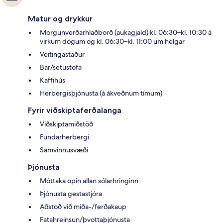
Matur og drykkur
Morgunverðarhlaðborð (aukagjald) kl. 06:30–kl. 10:30 á
virkum dögum og kl. 06:30–kl. 11:00 um helgar
Veitingastaður
Bar/setustofa
Kaffihús
Herbergisþjónusta (á ákveðnum tímum)
Fyrir viðskiptaferðalanga
Viðskiptamiðstöð
Fundarherbergi
Samvinnusvæði
Þjónusta
Móttaka opin allan sólarhringinn
Þjónusta gestastjóra
Aðstoð við miða-/ferðakaup
Fatahreinsun/þvottaþjónusta