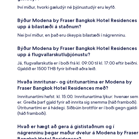
Því miður, hvorki gæludýr né þjónustudýr eru leyfð.
Býður Modena by Fraser Bangkok Hotel Residences
upp á bílastæði á staðnum?
Nei því miður, en það eru ókeypis bílastæði í nágrenninu.
Býður Modena by Fraser Bangkok Hotel Residences
upp á flugvallarskutluþjónustu?
Já, flugvallarskutla er í boði frá kl. 09:00 til kl. 17:00 eftir beiðni.
Gjaldið er 1500 THB fyrir bifreið aðra leið.
Hvaða innritunar- og útritunartíma er Modena by
Fraser Bangkok Hotel Residences með?
Innritunartími hefst: kl. 15:00. Innritunartíma lýkur: hvenær sem
er. Greiða þarf gjald fyrir að innrita sig snemma (háð framboði).
Útritunartími er á hádegi. Síðbúin brottför er í boði gegn gjaldi
(háð framboði).
Hvað er hægt að gera á gististaðnum og í
nágrenninu þegar maður dvelur á Modena by Fraser
Bangkok Hotel Residences?