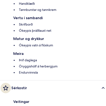
Handklæði
Tannburstar og tannkrem
Vertu í sambandi
Skrifborð
Ókeypis þráðlaust net
Matur og drykkur
Ókeypis vatn á flöskum
Meira
Þrif daglega
Öryggishólf á herbergjum
Endurvinnsla
Sérkostir
Veitingar