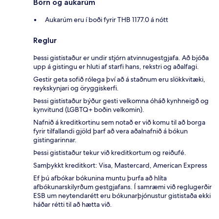
Börn og aukarúm
Aukarúm eru í boði fyrir THB 1177.0 á nótt
Reglur
Þessi gististaður er undir stjórn atvinnugestgjafa. Að bjóða
upp á gistingu er hluti af starfi hans, rekstri og aðalfagi.
Gestir geta sofið rólega því að á staðnum eru slökkvitæki,
reykskynjari og öryggiskerfi.
Þessi gististaður býður gesti velkomna óháð kynhneigð og
kynvitund (LGBTQ+ boðin velkomin).
Nafnið á kreditkortinu sem notað er við komu til að borga
fyrir tilfallandi gjöld þarf að vera aðalnafnið á bókun
gistingarinnar.
Þessi gististaður tekur við kreditkortum og reiðufé.
Samþykkt kreditkort: Visa, Mastercard, American Express
Ef þú afbókar bókunina muntu þurfa að hlíta
afbókunarskilyrðum gestgjafans. Í samræmi við reglugerðir
ESB um neytendarétt eru bókunarþjónustur gististaða ekki
háðar rétti til að hætta við.