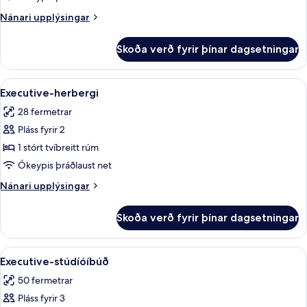
Twin
Nánari
Nánari upplýsingar
Room
upplýsingar
fyrir
Skoða verð fyrir þínar dagsetningar
Deluxe
Twin
Room
Skoða
Executive-herbergi | Míníbar, öryggish
4
Executive-herbergi
allar
28 fermetrar
myndir
Pláss fyrir 2
fyrir
Executive-
1 stórt tvíbreitt rúm
herbergi
Ókeypis þráðlaust net
Nánari
Nánari upplýsingar
upplýsingar
fyrir
Skoða verð fyrir þínar dagsetningar
Executive-
herbergi
Skoða
Executive-stúdíóíbúð | Míníbar, öryggi
6
Executive-stúdíóíbúð
allar
50 fermetrar
myndir
Pláss fyrir 3
fyrir