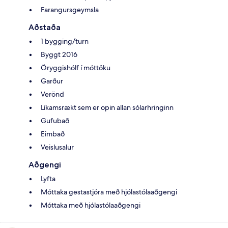
Farangursgeymsla
Aðstaða
1 bygging/turn
Byggt 2016
Öryggishólf í móttöku
Garður
Verönd
Líkamsrækt sem er opin allan sólarhringinn
Gufubað
Eimbað
Veislusalur
Aðgengi
Lyfta
Móttaka gestastjóra með hjólastólaaðgengi
Móttaka með hjólastólaaðgengi