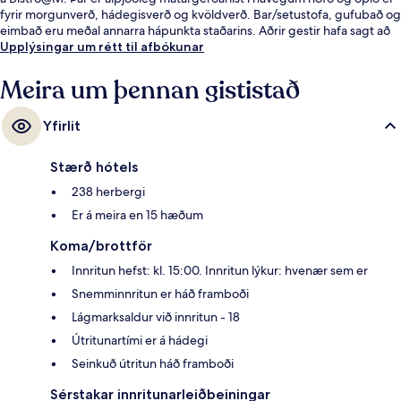
fyrir morgunverð, hádegisverð og kvöldverð. Bar/setustofa, gufubað og
eimbað eru meðal annarra hápunkta staðarins. Aðrir gestir hafa sagt að
meðal helstu kosta gististaðarins sé hjálpsamt starfsfólk. Gististaðurinn er
Upplýsingar um rétt til afbókunar
stutt frá almenningssamgöngum: Queen Sirikit National Convention
Centre lestarstöðin er í 6 mínútna göngufjarlægð og Khlong Toei
Meira um þennan gististað
lestarstöðin í 10 mínútna.
Yfirlit
Stærð hótels
238 herbergi
Er á meira en 15 hæðum
Koma/brottför
Innritun hefst: kl. 15:00. Innritun lýkur: hvenær sem er
Snemminnritun er háð framboði
Lágmarksaldur við innritun - 18
Útritunartími er á hádegi
Seinkuð útritun háð framboði
Sérstakar innritunarleiðbeiningar