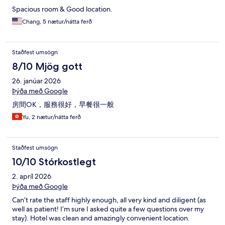
Spacious room & Good location.
Chang, 5 nætur/nátta ferð
Staðfest umsögn
8/10 Mjög gott
26. janúar 2026
Þýða með Google
房間OK，服務很好，早餐很一般
Yu, 2 nætur/nátta ferð
Staðfest umsögn
10/10 Stórkostlegt
2. apríl 2026
Þýða með Google
Can’t rate the staff highly enough, all very kind and diligent (as
well as patient! I’m sure I asked quite a few questions over my
stay). Hotel was clean and amazingly convenient location.