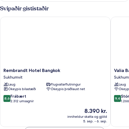
Svipaðir gististaðir
Rembrandt Hotel Bangkok
Valia Ba
Rembrandt
Valia
Rembrandt Hotel Bangkok
Valia 
Hotel
Bangko
Sukhumvit
Sukhumv
Bangkok
Sukhumv
Laug
Flugvallarflutningur
Laug
Sukhumvit
24
Ókeypis bílastæði
Ókeypis þráðlaust net
Ókeypi
by
Kingsto
8.6
9.4
Frábært
Stó
8,6
9,4
Hotels
af
af
2.312 umsagnir
1.26
Sukhumv
10,
10,
Verðið
8.390 kr.
Frábært,
Stórkost
er
2.312
1.266
inniheldur skatta og gjöld
8.390 kr.
5. sep. - 6. sep.
umsagnir
umsagni