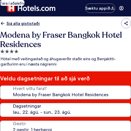
Fara í aðalefni
Sæktu appið
Sjá alla gististaði
Modena by Fraser Bangkok Hotel
Residences
4.0
stjörnu
Hótel með veitingastað og áhugaverðir staðir eins og Benjakitti-
gististaður
garðurinn eru í næsta nágrenni
Veldu dagsetningar til að sjá verð
Hvert viltu fara?
Dagsetningar
Gestir