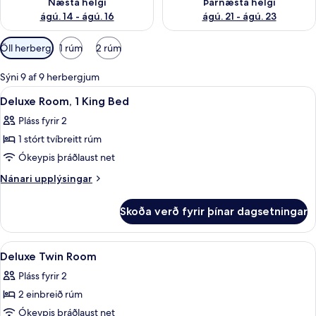
Næsta helgi
Þarnæsta helgi
ágú. 14 - ágú. 16
ágú. 21 - ágú. 23
Síur
Öll herbergi
1 rúm
2 rúm
í
boði
Sýni 9 af 9 herbergjum
fyrir
Skoða
Míníbar, öryggishólf í herbergi, skrifb
7
Deluxe Room, 1 King Bed
herbergi
allar
Pláss fyrir 2
myndir
1 stórt tvíbreitt rúm
fyrir
Deluxe
Ókeypis þráðlaust net
Room,
Nánari
Nánari upplýsingar
1
upplýsingar
fyrir
King
Skoða verð fyrir þínar dagsetningar
Deluxe
Bed
Room,
1
Skoða
Míníbar, öryggishólf í herbergi, skrifb
6
King
Deluxe Twin Room
allar
Bed
Pláss fyrir 2
myndir
2 einbreið rúm
fyrir
Deluxe
Ókeypis þráðlaust net