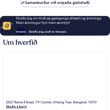
Samanburður við svipaða gististaði
Skráðu þig inn til að sjá gjaldgenga afslætti og ávinninga.
Meiri ávinningur fyrir meiri ævintýri!
Innskrá
Skráðu þig, það er ókeypis
Um hverfið
2527 Rama 4 Road, FYI Center, Khlong Toei, Bangkok, 10110
Skoða á korti