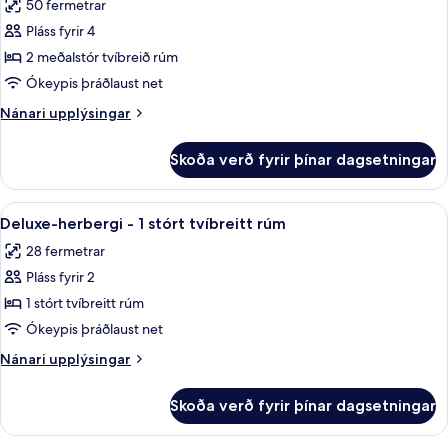
50 fermetrar
myndir
Pláss fyrir 4
fyrir
Fjölskylduherbergi
2 meðalstór tvíbreið rúm
Ókeypis þráðlaust net
Nánari
Nánari upplýsingar
upplýsingar
fyrir
Skoða verð fyrir þínar dagsetningar
Fjölskylduherbergi
Skoða
Míníbar, öryggishólf í herbergi, skrifb
7
Deluxe-herbergi - 1 stórt tvíbreitt rúm
allar
28 fermetrar
myndir
Pláss fyrir 2
fyrir
Deluxe-
1 stórt tvíbreitt rúm
herbergi
Ókeypis þráðlaust net
-
Nánari
Nánari upplýsingar
1
upplýsingar
stórt
fyrir
Skoða verð fyrir þínar dagsetningar
Deluxe-
tvíbreitt
herbergi
rúm
-