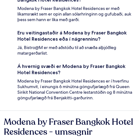
Modena by Fraser Bangkok Hotel Residences er með
líkamsrækt sem er opin allan sólarhringinn og gufubaði, auk
þess sem hann er líka með garði.
Eru veitingastaðir á Modena by Fraser Bangkok
Hotel Residences eða í nágrenninu?
Já, Bistro@M er með aðstöðu til að snæða alþjóðleg
matargerðarlist.
Á hvernig svæði er Modena by Fraser Bangkok
Hotel Residences?
Modena by Fraser Bangkok Hotel Residences er í hverfinu
Sukhumvit, í einungis 6 mínútna göngufjarlægð frá Queen
Sirikit National Convention Centre lestarstöðin og 8 mínútna
göngufjarlægð frá Benjakitti-garðurinn.
Modena by Fraser Bangkok Hotel
Umsagnir
Residences - umsagnir