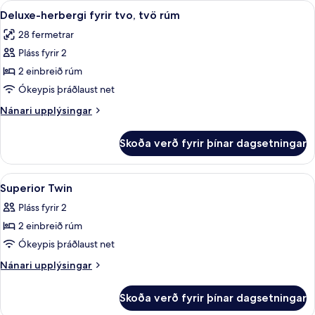
Skoða
Míníbar, öryggishólf í herbergi, skrifb
5
1
Deluxe-herbergi fyrir tvo, tvö rúm
allar
stórt
28 fermetrar
tvíbreitt
myndir
rúm
Pláss fyrir 2
fyrir
Deluxe-
2 einbreið rúm
herbergi
Ókeypis þráðlaust net
fyrir
Nánari
Nánari upplýsingar
tvo,
upplýsingar
tvö
fyrir
Skoða verð fyrir þínar dagsetningar
Deluxe-
rúm
herbergi
fyrir
Skoða
Míníbar, öryggishólf í herbergi, skrifb
15
tvo,
Superior Twin
allar
tvö
Pláss fyrir 2
rúm
myndir
2 einbreið rúm
fyrir
Superior
Ókeypis þráðlaust net
Twin
Nánari
Nánari upplýsingar
upplýsingar
fyrir
Skoða verð fyrir þínar dagsetningar
Superior
Twin