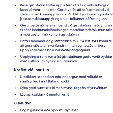
Þessi gististaður býður upp á ferðir frá flugvelli (aukagjald
kann að vera innheimt). Gestir verða að hafa samband við
staðinn með komuupplýsingar 48 klst. fyrir komu og nota til
þess samskiptaupplýsingarnar í bókunarstaðfestingunni.
Gestir verða að hafa samband við gististaðinn með fyrirvara
til að fá innritunarleiðbeiningar; móttökustarfsfólk mun taka
á móti gestum við komu á gististaðinn
Hafðu samband við gististaðinn a.m.k. 24 klst. fyrir komu til
að gera ráðstafanir varðandi innritun og notaðu til þess
upplýsingarnar á bókunarstaðfestingingunni.
Upplýsingar sem koma frá gististaðnum gætu verið þýddar
með sjálfvirkum þýðingarhugbúnaði
Krafist við innritun
Kreditkort, debetkort eða innborgun með reiðufé er
nauðsynleg fyrir tilfallandi gjöld
Sýna gæti þurft skilríki með mynd, útgefin af yfirvöldum
Lágmarksaldur við innritun er 18
Gæludýr
Engin gæludýr eða þjónustudýr leyfð