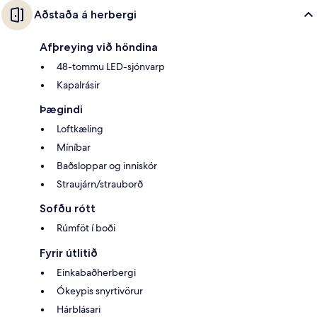
Aðstaða á herbergi
Afþreying við höndina
48-tommu LED-sjónvarp
Kapalrásir
Þægindi
Loftkæling
Míníbar
Baðsloppar og inniskór
Straujárn/strauborð
Sofðu rótt
Rúmföt í boði
Fyrir útlitið
Einkabaðherbergi
Ókeypis snyrtivörur
Hárblásari