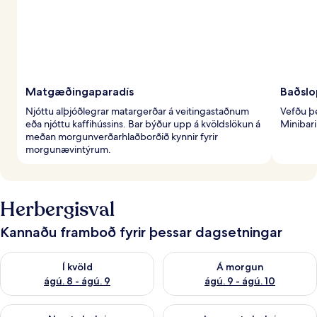
Matgæðingaparadís
Baðslo
Njóttu alþjóðlegrar matargerðar á veitingastaðnum
Vefðu þ
eða njóttu kaffihússins. Bar býður upp á kvöldslökun á
Minibari
meðan morgunverðarhlaðborðið kynnir fyrir
morgunævintýrum.
Herbergisval
Kannaðu framboð fyrir þessar dagsetningar
Athuga framboð í kvöld ágú. 8 - ágú. 9
Athuga framboð á morgun ágú.
Í kvöld
Á morgun
ágú. 8 - ágú. 9
ágú. 9 - ágú. 10
Athuga framboð næstu helgi ágú. 14 - ágú. 16
Athuga framboð þarnæstu helg