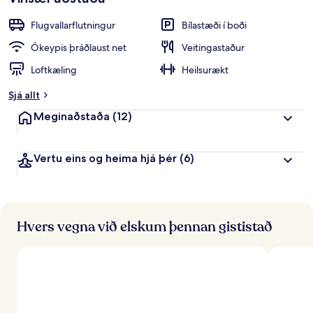
Flugvallarflutningur
Bílastæði í boði
Ókeypis þráðlaust net
Veitingastaður
Loftkæling
Heilsurækt
Sjá allt
Meginaðstaða
(12)
Vertu eins og heima hjá þér
(6)
Hvers vegna við elskum þennan gististað