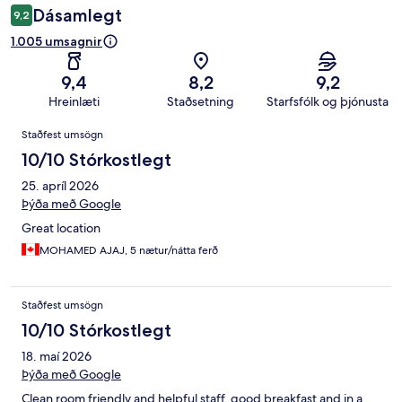
Dásamlegt
9,2
1.005 umsagnir
9,4
8,2
9,2
Hreinlæti
Staðsetning
Starfsfólk og þjónusta
Umsagnir
Staðfest umsögn
10/10 Stórkostlegt
25. apríl 2026
Þýða með Google
Great location
MOHAMED AJAJ, 5 nætur/nátta ferð
Staðfest umsögn
10/10 Stórkostlegt
18. maí 2026
Þýða með Google
Clean room friendly and helpful staff, good breakfast and in a