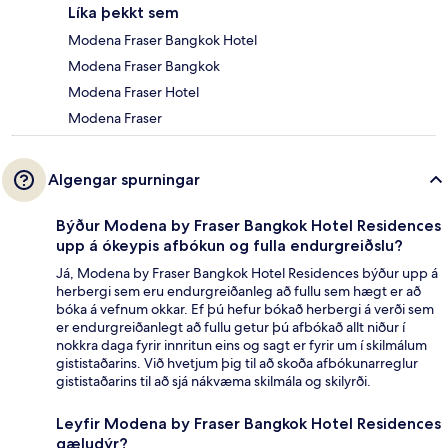
Líka þekkt sem
Modena Fraser Bangkok Hotel
Modena Fraser Bangkok
Modena Fraser Hotel
Modena Fraser
Algengar spurningar
Býður Modena by Fraser Bangkok Hotel Residences
upp á ókeypis afbókun og fulla endurgreiðslu?
Já, Modena by Fraser Bangkok Hotel Residences býður upp á
herbergi sem eru endurgreiðanleg að fullu sem hægt er að
bóka á vefnum okkar. Ef þú hefur bókað herbergi á verði sem
er endurgreiðanlegt að fullu getur þú afbókað allt niður í
nokkra daga fyrir innritun eins og sagt er fyrir um í skilmálum
gististaðarins. Við hvetjum þig til að skoða afbókunarreglur
gististaðarins til að sjá nákvæma skilmála og skilyrði.
Leyfir Modena by Fraser Bangkok Hotel Residences
gæludýr?