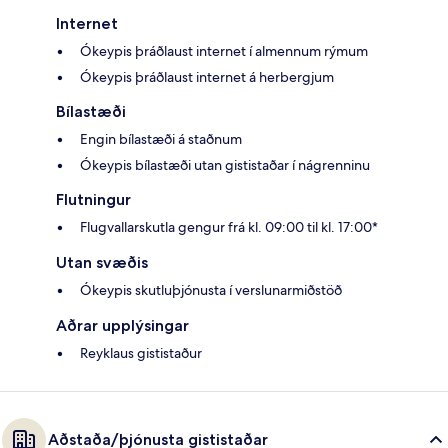
Internet
Ókeypis þráðlaust internet í almennum rýmum
Ókeypis þráðlaust internet á herbergjum
Bílastæði
Engin bílastæði á staðnum
Ókeypis bílastæði utan gististaðar í nágrenninu
Flutningur
Flugvallarskutla gengur frá kl. 09:00 til kl. 17:00*
Utan svæðis
Ókeypis skutluþjónusta í verslunarmiðstöð
Aðrar upplýsingar
Reyklaus gististaður
Aðstaða/þjónusta gististaðar