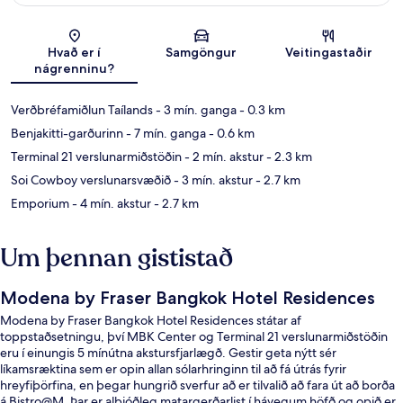
Kort
Hvað er í
Samgöngur
Veitingastaðir
nágrenninu?
Verðbréfamiðlun Taílands
- 3 mín. ganga
- 0.3 km
Benjakitti-garðurinn
- 7 mín. ganga
- 0.6 km
Terminal 21 verslunarmiðstöðin
- 2 mín. akstur
- 2.3 km
Soi Cowboy verslunarsvæðið
- 3 mín. akstur
- 2.7 km
Emporium
- 4 mín. akstur
- 2.7 km
Um þennan gististað
Modena by Fraser Bangkok Hotel Residences
Modena by Fraser Bangkok Hotel Residences státar af
toppstaðsetningu, því MBK Center og Terminal 21 verslunarmiðstöðin
eru í einungis 5 mínútna akstursfjarlægð. Gestir geta nýtt sér
líkamsræktina sem er opin allan sólarhringinn til að fá útrás fyrir
hreyfiþörfina, en þegar hungrið sverfur að er tilvalið að fara út að borða
á Bistro@M. Þar er alþjóðleg matargerðarlist í hávegum höfð og opið er