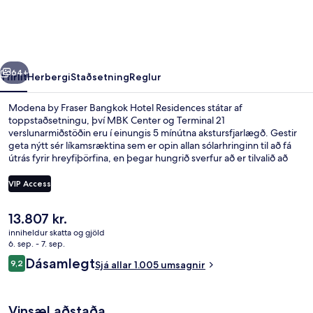
Bangkok
Hotel
Residences
rra
Næsta
64+
Yfirlit
Herbergi
Staðsetning
Reglur
Modena by Fraser Bangkok Hotel Residences státar af
toppstaðsetningu, því MBK Center og Terminal 21
verslunarmiðstöðin eru í einungis 5 mínútna akstursfjarlægð. Gestir
geta nýtt sér líkamsræktina sem er opin allan sólarhringinn til að fá
útrás fyrir hreyfiþörfina, en þegar hungrið sverfur að er tilvalið að
fara út að borða á Bistro@M. Þar er alþjóðleg matargerðarlist í
hávegum höfð og opið er fyrir morgunverð, hádegisverð og
VIP Access
kvöldverð. Bar/setustofa, gufubað og eimbað eru meðal annarra
hápunkta staðarins. Aðrir gestir hafa sagt að meðal helstu kosta
Núverandi
13.807 kr.
gististaðarins sé hjálpsamt starfsfólk. Gististaðurinn er stutt frá
Fyrir utan
verð
almenningssamgöngum: Queen Sirikit National Convention Centre
inniheldur skatta og gjöld
er
6. sep. - 7. sep.
lestarstöðin er í 6 mínútna göngufjarlægð og Khlong Toei
13.807 kr.
lestarstöðin í 10 mínútna.
Umsagnir
Dásamlegt
9,2
Sjá allar 1.005 umsagnir
9,2 af 10
Vinsæl aðstaða