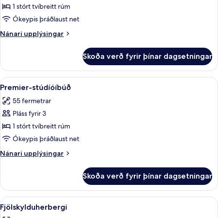
Executive-
1 stórt tvíbreitt rúm
stúdíóíbúð
Ókeypis þráðlaust net
Nánari
Nánari upplýsingar
upplýsingar
fyrir
Skoða verð fyrir þínar dagsetningar
Executive-
stúdíóíbúð
Skoða
Premier-stúdíóíbúð | Míníbar, öryggish
10
Premier-stúdíóíbúð
allar
55 fermetrar
myndir
Pláss fyrir 3
fyrir
Premier-
1 stórt tvíbreitt rúm
stúdíóíbúð
Ókeypis þráðlaust net
Nánari
Nánari upplýsingar
upplýsingar
fyrir
Skoða verð fyrir þínar dagsetningar
Premier-
stúdíóíbúð
Skoða
Míníbar, öryggishólf í herbergi, skrifb
5
Fjölskylduherbergi
allar