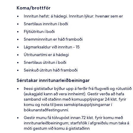
Koma/brottför
Innritun hefst: á hádegi. Innritun lýkur: hvenær sem er
Snertilaus innritun í boði
Flýtiútritun í boði
Snemminnritun er háð framboði
Lágmarksaldur við innritun - 15
Útritunartími er á hádegi
Snertilaus útritun í boði
Seinkuð útritun háð framboði
Sérstakar innritunarleiðbeiningar
Þessi gististaður býður upp á ferðir frá flugvelli og rútustöð
(aukagjald kann að vera innheimt). Gestir verða að hafa
samband við staðinn með komuupplýsingar 24 klst. fyrir
komu og nota til þess samskiptaupplýsingarnar í
bókunarstaðfestingunni.
Gestir munu fá tölvupóst innan 72 klst. fyrir komu með
innritunarleiðbeiningum; starfsfólk í afgreiðslu mun taka á
móti gestum við komu á gististaðinn