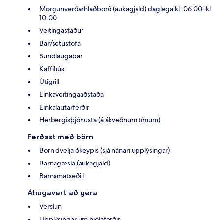
Morgunverðarhlaðborð (aukagjald) daglega kl. 06:00–kl.
10:00
Veitingastaður
Bar/setustofa
Sundlaugabar
Kaffihús
Útigrill
Einkaveitingaaðstaða
Einkalautarferðir
Herbergisþjónusta (á ákveðnum tímum)
Ferðast með börn
Börn dvelja ókeypis (sjá nánari upplýsingar)
Barnagæsla (aukagjald)
Barnamatseðill
Áhugavert að gera
Verslun
Upplýsingar um hjólaferðir