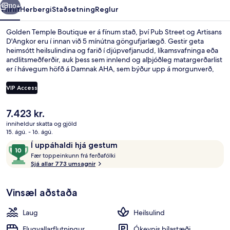
110+
Yfirlit
Herbergi
Staðsetning
Reglur
Golden Temple Boutique er á fínum stað, því Pub Street og Artisans
D'Angkor eru í innan við 5 mínútna göngufjarlægð. Gestir geta
heimsótt heilsulindina og farið í djúpvefjanudd, líkamsvafninga eða
andlitsmeðferðir, auk þess sem innlend og alþjóðleg matargerðarlist
er í hávegum höfð á Damnak AHA, sem býður upp á morgunverð,
hádegisverð og kvöldverð. Útilaug, bar við sundlaugarbakkann og
ókeypis hjólaleiga eru meðal annarra þæginda á þessu hóteli fyrir
VIP Access
vandláta. Ferðamenn sem hafa dvalið á staðnum hafa verið mjög
ánægðir en meðal þess sem þeir nefna sem sérstaka kosti eru
Núverandi
7.423 kr.
sundlaugin og hjálpsamt starfsfólk.
Inngangur gististaðar
verð
inniheldur skatta og gjöld
er
15. ágú. - 16. ágú.
7.423 kr.
Umsagnir
10
Í uppáhaldi hjá gestum
F
af
Fær toppeinkunn frá ferðafólki
æ
Sjá allar 773 umsagnir
10,
r
Í
uppáhaldi
Vinsæl aðstaða
t
hjá
o
gestum
p
Laug
Heilsulind
p
e
Flugvallarflutningur
Ókeypis bílastæði