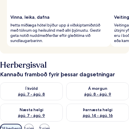
Vinna, leika, dafna
Veiting
Þetta miðlæga hótel býður upp á viðskiptamiðstöð
Veiting
með tölvum og heilsulind með allri þjónustu. Gestir
útsýni y
geta notið nuddmeðferðar eftir gleðitíma við
eru í bo
sundlaugarbarinn.
eða kam
Herbergisval
Kannaðu framboð fyrir þessar dagsetningar
Athuga framboð í kvöld ágú. 7 - ágú. 8
Athuga framboð á morgun ágú.
Í kvöld
Á morgun
ágú. 7 - ágú. 8
ágú. 8 - ágú. 9
Athuga framboð næstu helgi ágú. 7 - ágú. 9
Athuga framboð þarnæstu helgi
Næsta helgi
Þarnæsta helgi
ágú. 7 - ágú. 9
ágú. 14 - ágú. 16
Síur
Öll herbergi
1 rúm
2 rúm