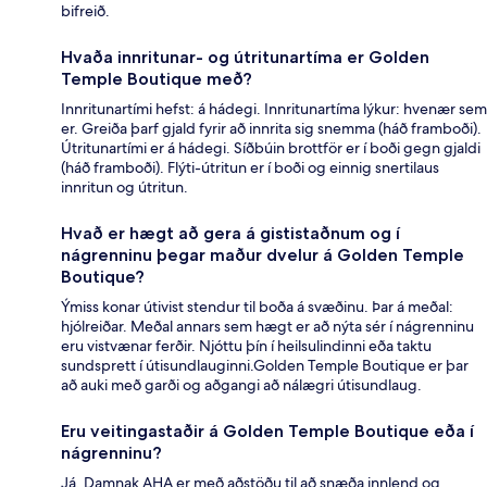
bifreið.
Hvaða innritunar- og útritunartíma er Golden
Temple Boutique með?
Innritunartími hefst: á hádegi. Innritunartíma lýkur: hvenær sem
er. Greiða þarf gjald fyrir að innrita sig snemma (háð framboði).
Útritunartími er á hádegi. Síðbúin brottför er í boði gegn gjaldi
(háð framboði). Flýti-útritun er í boði og einnig snertilaus
innritun og útritun.
Hvað er hægt að gera á gististaðnum og í
nágrenninu þegar maður dvelur á Golden Temple
Boutique?
Ýmiss konar útivist stendur til boða á svæðinu. Þar á meðal:
hjólreiðar. Meðal annars sem hægt er að nýta sér í nágrenninu
eru vistvænar ferðir. Njóttu þín í heilsulindinni eða taktu
sundsprett í útisundlauginni.Golden Temple Boutique er þar
að auki með garði og aðgangi að nálægri útisundlaug.
Eru veitingastaðir á Golden Temple Boutique eða í
nágrenninu?
Já, Damnak AHA er með aðstöðu til að snæða innlend og