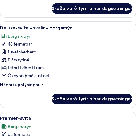
View
fyrir
Skoða verð fyrir þínar dagsetningar
Premier
Suite,
Bathtub,
Skoða
Deluxe-svíta - svalir - borgarsýn | 1
15
Balcony
Deluxe-svíta - svalir - borgarsýn
allar
with
Borgarútsýni
City
myndir
View
48 fermetrar
fyrir
Deluxe-
1 svefnherbergi
svíta
Pláss fyrir 4
-
1 stórt tvíbreitt rúm
svalir
Ókeypis þráðlaust net
-
Nánari
Nánari upplýsingar
borgarsýn
upplýsingar
fyrir
Skoða verð fyrir þínar dagsetningar
Deluxe-
svíta
-
Skoða
Premier-svíta | 1 svefnherbergi, rúmf
14
svalir
Premier-svíta
allar
-
Borgarútsýni
borgarsýn
myndir
64 fermetrar
fyrir