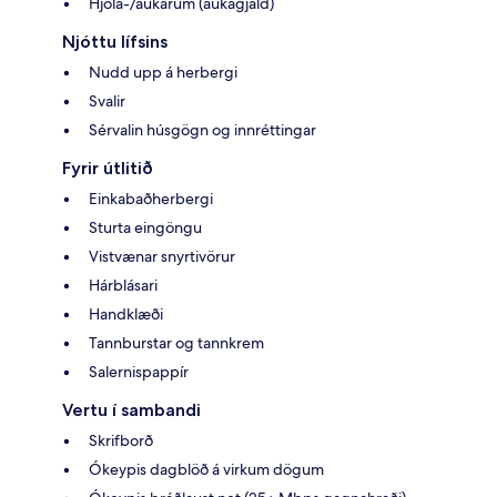
Hjóla-/aukarúm (aukagjald)
Njóttu lífsins
Nudd upp á herbergi
Svalir
Sérvalin húsgögn og innréttingar
Fyrir útlitið
Einkabaðherbergi
Sturta eingöngu
Vistvænar snyrtivörur
Hárblásari
Handklæði
Tannburstar og tannkrem
Salernispappír
Vertu í sambandi
Skrifborð
Ókeypis dagblöð á virkum dögum