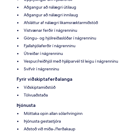
Aðgangur að nálægri útilaug
Aðgangur að nálægri innilaug
Afsláttur af nálægri likamsræktarmiðstöð
Vistvænar ferðir í nágrenninu
Göngu- og hjólreiðaslóðar í nágrenninu
Fjallahjólaferðir í nágrenninu
Útreiðar í nágrenninu
Vespur/reiðhjól með hjálparvél til leigu í nágrenninu
Svifvír í nágrenninu
Fyrir viðskiptaferðalanga
Viðskiptamiðstöð
Tölvuaðstaða
Þjónusta
Móttaka opin allan sólarhringinn
Þjónusta gestastjóra
Aðstoð við miða-/ferðakaup