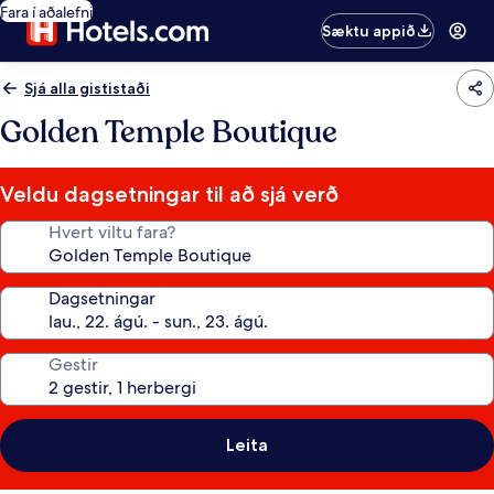
Fara í aðalefni
Sæktu appið
Sjá alla gististaði
Golden Temple Boutique
Veldu dagsetningar til að sjá verð
Hvert viltu fara?
Dagsetningar
Gestir
Leita