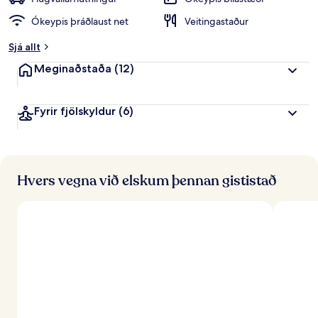
i
Ókeypis þráðlaust net
Veitingastaður
n
k
Sjá allt
u
n
Meginaðstaða
(12)
n
f
Fyrir fjölskyldur
(6)
r
á
f
e
r
Hvers vegna við elskum þennan gististað
ð
a
f
ó
l
k
i