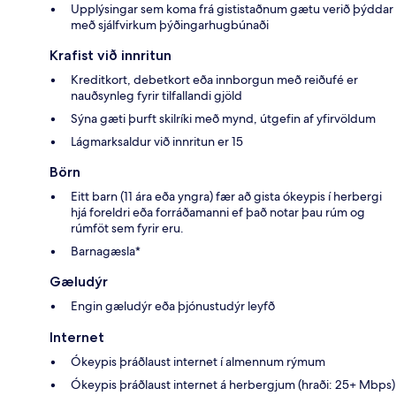
Upplýsingar sem koma frá gististaðnum gætu verið þýddar
með sjálfvirkum þýðingarhugbúnaði
Krafist við innritun
Kreditkort, debetkort eða innborgun með reiðufé er
nauðsynleg fyrir tilfallandi gjöld
Sýna gæti þurft skilríki með mynd, útgefin af yfirvöldum
Lágmarksaldur við innritun er 15
Börn
Eitt barn (11 ára eða yngra) fær að gista ókeypis í herbergi
hjá foreldri eða forráðamanni ef það notar þau rúm og
rúmföt sem fyrir eru.
Barnagæsla*
Gæludýr
Engin gæludýr eða þjónustudýr leyfð
Internet
Ókeypis þráðlaust internet í almennum rýmum
Ókeypis þráðlaust internet á herbergjum (hraði: 25+ Mbps)