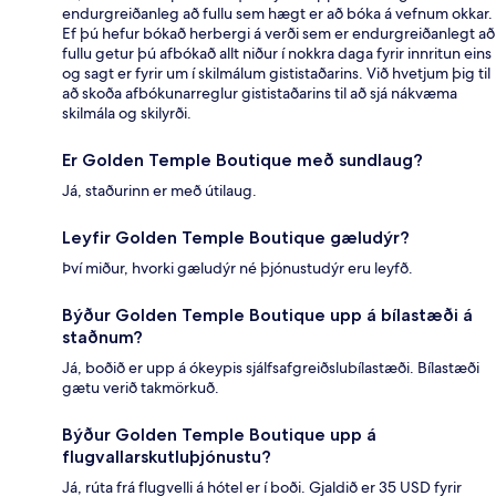
endurgreiðanleg að fullu sem hægt er að bóka á vefnum okkar.
Ef þú hefur bókað herbergi á verði sem er endurgreiðanlegt að
fullu getur þú afbókað allt niður í nokkra daga fyrir innritun eins
og sagt er fyrir um í skilmálum gististaðarins. Við hvetjum þig til
að skoða afbókunarreglur gististaðarins til að sjá nákvæma
skilmála og skilyrði.
Er Golden Temple Boutique með sundlaug?
Já, staðurinn er með útilaug.
Leyfir Golden Temple Boutique gæludýr?
Því miður, hvorki gæludýr né þjónustudýr eru leyfð.
Býður Golden Temple Boutique upp á bílastæði á
staðnum?
Já, boðið er upp á ókeypis sjálfsafgreiðslubílastæði. Bílastæði
gætu verið takmörkuð.
Býður Golden Temple Boutique upp á
flugvallarskutluþjónustu?
Já, rúta frá flugvelli á hótel er í boði. Gjaldið er 35 USD fyrir