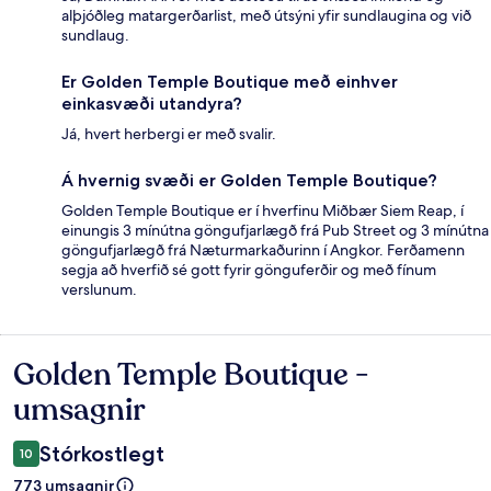
alþjóðleg matargerðarlist, með útsýni yfir sundlaugina og við
sundlaug.
Er Golden Temple Boutique með einhver
einkasvæði utandyra?
Já, hvert herbergi er með svalir.
Á hvernig svæði er Golden Temple Boutique?
Golden Temple Boutique er í hverfinu Miðbær Siem Reap, í
einungis 3 mínútna göngufjarlægð frá Pub Street og 3 mínútna
göngufjarlægð frá Næturmarkaðurinn í Angkor. Ferðamenn
segja að hverfið sé gott fyrir gönguferðir og með fínum
verslunum.
Golden Temple Boutique -
Umsagnir
umsagnir
Stórkostlegt
10
773 umsagnir