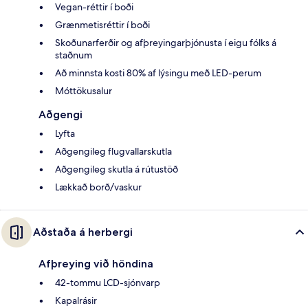
Vegan-réttir í boði
Grænmetisréttir í boði
Skoðunarferðir og afþreyingarþjónusta í eigu fólks á
staðnum
Að minnsta kosti 80% af lýsingu með LED-perum
Móttökusalur
Aðgengi
Lyfta
Aðgengileg flugvallarskutla
Aðgengileg skutla á rútustöð
Lækkað borð/vaskur
Aðstaða á herbergi
Afþreying við höndina
42-tommu LCD-sjónvarp
Kapalrásir