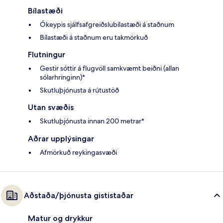
Bílastæði
Ókeypis sjálfsafgreiðslubílastæði á staðnum
Bílastæði á staðnum eru takmörkuð
Flutningur
Gestir sóttir á flugvöll samkvæmt beiðni (allan
sólarhringinn)*
Skutluþjónusta á rútustöð
Utan svæðis
Skutluþjónusta innan 200 metrar*
Aðrar upplýsingar
Afmörkuð reykingasvæði
Aðstaða/þjónusta gististaðar
Matur og drykkur