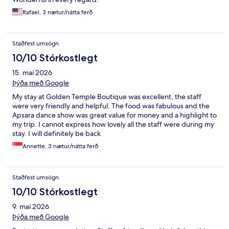
Rafael, 3 nætur/nátta ferð
Staðfest umsögn
10/10 Stórkostlegt
15. maí 2026
Þýða með Google
My stay at Golden Temple Boutique was excellent, the staff
were very friendly and helpful. The food was fabulous and the
Apsara dance show was great value for money and a highlight to
my trip. I cannot express how lovely all the staff were during my
stay. I will definitely be back
Annette, 3 nætur/nátta ferð
Staðfest umsögn
10/10 Stórkostlegt
9. maí 2026
Þýða með Google