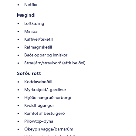
Netflix
Þægindi
Loftkæling
Míníbar
Kaffivél/teketill
Rafmagnsketill
Baðsloppar og inniskór
Straujárn/strauborð (eftir beiðni)
Sofðu rótt
Koddavalseðill
Myrkratjöld/-gardínur
Hljóðeinangruð herbergi
Kvöldfrágangur
Rúmföt af bestu gerð
Pillowtop-dýna
Ókeypis vagga/barnarúm