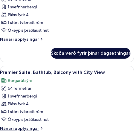
fyrir
Pool
Luxury
1 svefnherbergi
and
Suite,
Garden
Pláss fyrir 4
View
Bathtub,
1 stórt tvíbreitt rúm
Balcony
Ókeypis þráðlaust net
with
Nánari
Nánari upplýsingar
City
upplýsingar
View
fyrir
Skoða verð fyrir þínar dagsetningar
Luxury
Suite,
Bathtub,
Skoða
Premier Suite, Bathtub, Balcony with C
12
Balcony
Premier Suite, Bathtub, Balcony with City View
allar
with
Borgarútsýni
City
myndir
View
64 fermetrar
fyrir
Premier
1 svefnherbergi
Suite,
Pláss fyrir 4
Bathtub,
1 stórt tvíbreitt rúm
Balcony
Ókeypis þráðlaust net
with
Nánari
Nánari upplýsingar
City
upplýsingar