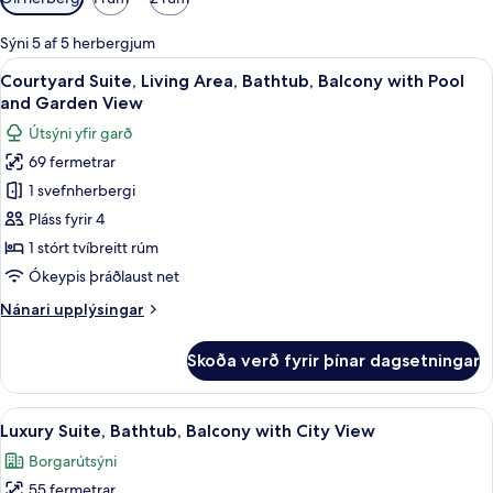
í
boði
Sýni 5 af 5 herbergjum
fyrir
Skoða
Courtyard Suite, Living Area, Bathtub
17
Courtyard Suite, Living Area, Bathtub, Balcony with Pool
herbergi
allar
and Garden View
myndir
Útsýni yfir garð
fyrir
69 fermetrar
Courtyard
1 svefnherbergi
Suite,
Living
Pláss fyrir 4
Area,
1 stórt tvíbreitt rúm
Bathtub,
Ókeypis þráðlaust net
Balcony
Nánari
Nánari upplýsingar
with
upplýsingar
Pool
fyrir
Skoða verð fyrir þínar dagsetningar
Courtyard
and
Suite,
Garden
Living
Skoða
Luxury Suite, Bathtub, Balcony with Ci
View
13
Area,
Luxury Suite, Bathtub, Balcony with City View
allar
Bathtub,
Borgarútsýni
Balcony
myndir
with
55 fermetrar