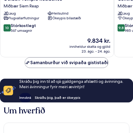
Temple
Suite
Miðbær Siem Reap
Miðbær
Residence
Residen
Laug
Heilsulind
Laug
Miðbær
Miðbær
Flugvallarflutningur
Ókeypis bílastæði
Ókeypi
Siem
Siem
Reap
Reap
10.0
9.8
Stórkostlegt
Stó
10
9,8
af
af
567 umsagnir
985 
10,
10,
Verðið
9.834 kr.
Stórkostlegt,
Stórkost
er
567
985
inniheldur skatta og gjöld
9.834 kr.
23. ágú. - 24. ágú.
umsagnir
umsagni
Samanburður við svipaða gististaði
Skráðu þig inn til að sjá gjaldgenga afslætti og ávinninga.
Meiri ávinningur fyrir meiri ævintýri!
Innskrá
Skráðu þig, það er ókeypis
Um hverfið