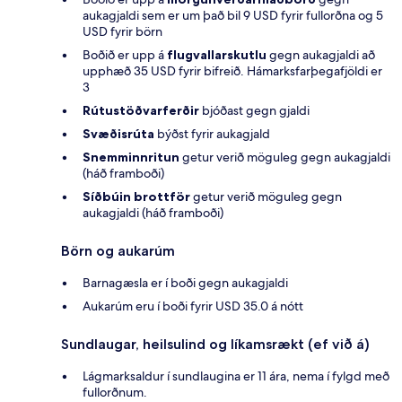
aukagjaldi sem er um það bil 9 USD fyrir fullorðna og 5
USD fyrir börn
Boðið er upp á
flugvallarskutlu
gegn aukagjaldi að
upphæð 35 USD fyrir bifreið. Hámarksfarþegafjöldi er
3
Rútustöðvarferðir
bjóðast gegn gjaldi
Svæðisrúta
býðst fyrir aukagjald
Snemminnritun
getur verið möguleg gegn aukagjaldi
(háð framboði)
Síðbúin brottför
getur verið möguleg gegn
aukagjaldi (háð framboði)
Börn og aukarúm
Barnagæsla er í boði gegn aukagjaldi
Aukarúm eru í boði fyrir USD 35.0 á nótt
Sundlaugar, heilsulind og líkamsrækt (ef við á)
Lágmarksaldur í sundlaugina er 11 ára, nema í fylgd með
fullorðnum.