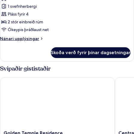
Premier-
1 svefnherbergi
svíta
Pláss fyrir 4
2 stór einbreið rúm
Ókeypis þráðlaust net
Nánari
Nánari upplýsingar
upplýsingar
fyrir
Skoða verð fyrir þínar dagsetningar
Premier-
svíta
Svipaðir gististaðir
Golden Temple Residence
Central 
Golden
Central
Golden Temple Residence
Centra