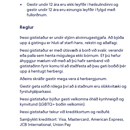
Gestir undir 12 ára eru ekki leyfðir í heilsulindinni og
gestir undir 12 ára eru einungis leyfðir í fylgd með
fullorðnum.
Reglur
Þessi gististaður er undir stjórn atvinnugestgjafa. Að bjóða
upp á gistingu er hluti af starfi hans, rekstri og aðalfagi.
Þessi gististaður er með útisvæði á borð við svalir, verandir
eða palla sem henta mögulega ekki börnum. Ef þú hefur
áhyggjur mælum við með að þú hafir samband við
gististaðinn fyrir komu til að staðfesta að þau geti boðið þér
upp á hentugt herbergi.
Aðeins skráðir gestir mega vera á herbergjunum.
Gestir geta sofið rólega því að á staðnum eru slökkvitæki og
fyrstuhjálparkassi.
Þessi gististaður býður gesti velkomna óháð kynhneigð og
kynvitund (LGBTQ+ boðin velkomin).
Þessi gististaður tekur við kreditkortum og reiðufé.
Samþykkt kreditkort: Visa, Mastercard, American Express,
JCB International, Union Pay