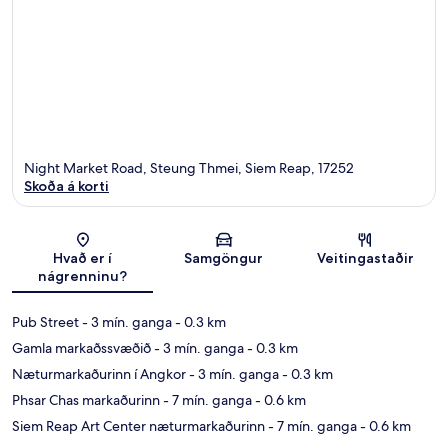
Night Market Road, Steung Thmei, Siem Reap, 17252
Skoða á korti
Kort
Hvað er í
Samgöngur
Veitingastaðir
nágrenninu?
Pub Street
- 3 mín. ganga
- 0.3 km
Gamla markaðssvæðið
- 3 mín. ganga
- 0.3 km
Næturmarkaðurinn í Angkor
- 3 mín. ganga
- 0.3 km
Phsar Chas markaðurinn
- 7 mín. ganga
- 0.6 km
Siem Reap Art Center næturmarkaðurinn
- 7 mín. ganga
- 0.6 km