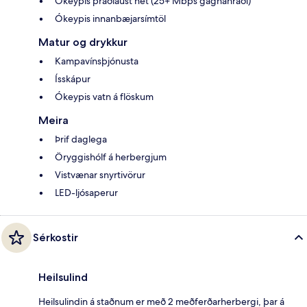
Ókeypis þráðlaust net (25+ Mbps gagnahraði)
Ókeypis innanbæjarsímtöl
Matur og drykkur
Kampavínsþjónusta
Ísskápur
Ókeypis vatn á flöskum
Meira
Þrif daglega
Öryggishólf á herbergjum
Vistvænar snyrtivörur
LED-ljósaperur
Sérkostir
Heilsulind
Heilsulindin á staðnum er með 2 meðferðarherbergi, þar á