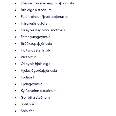
Eðalvagna- eða leigubílaþjónusta
Bílaleiga á staðnum
Fatahreinsun/þvottaþjónusta
Hárgreiðslustofa
Ókeypis dagblöð í móttöku
Farangursgeymsla
Brúðkaupsþjónusta
Fjöltyngt starfsfólk
Vikapiltur
Ókeypis hjólaleiga
Hjólaviðgerðaþjónusta
Hjólaþrif
Hjólageymsla
Kylfusveinn á staðnum
Golfbíll á staðnum
Sólstólar
Sólhlífar