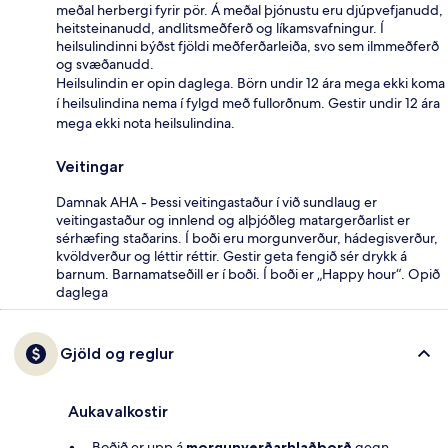
meðal herbergi fyrir pör. Á meðal þjónustu eru djúpvefjanudd,
heitsteinanudd, andlitsmeðferð og líkamsvafningur. Í
heilsulindinni býðst fjöldi meðferðarleiða, svo sem ilmmeðferð
og svæðanudd.
Heilsulindin er opin daglega. Börn undir 12 ára mega ekki koma
í heilsulindina nema í fylgd með fullorðnum. Gestir undir 12 ára
mega ekki nota heilsulindina.
Veitingar
Damnak AHA - Þessi veitingastaður í við sundlaug er
veitingastaður og innlend og alþjóðleg matargerðarlist er
sérhæfing staðarins. Í boði eru morgunverður, hádegisverður,
kvöldverður og léttir réttir. Gestir geta fengið sér drykk á
barnum. Barnamatseðill er í boði. Í boði er „Happy hour“. Opið
daglega
Gjöld og reglur
Aukavalkostir
Boðið er upp á
morgunverðarhlaðborð
gegn