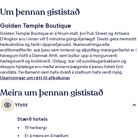
Um þennan gististað
Golden Temple Boutique
Golden Temple Boutique er á fínum stað, því Pub Street og Artisans
D'Angkor eru í innan við 5 mínútna göngufjarlægð. Gestir geta heimsótt
heilsulindina og farið í djúpvefjanudd, líkamsvafninga eða
andlitsmeðferðir, auk þess sem innlend og alþjóðleg matargerðarlist er í
hávegum höfð á Damnak AHA, sem býður upp á morgunverð,
hádegisverð og kvöldverð. Útilaug, bar við sundlaugarbakkann og
ókeypis hjólaleiga eru meðal annarra þæginda á þessu hóteli fyrir
vandláta. Ferðamenn sem hafa dvalið á staðnum hafa verið mjög
ánægðir en meðal þess sem þeir nefna sem sérstaka kosti eru
Upplýsingar um rétt til afbókunar
sundlaugin og hjálpsamt starfsfólk.
Meira um þennan gististað
Yfirlit
Stærð hótels
19 herbergi
Er á meira en 4 hæðum