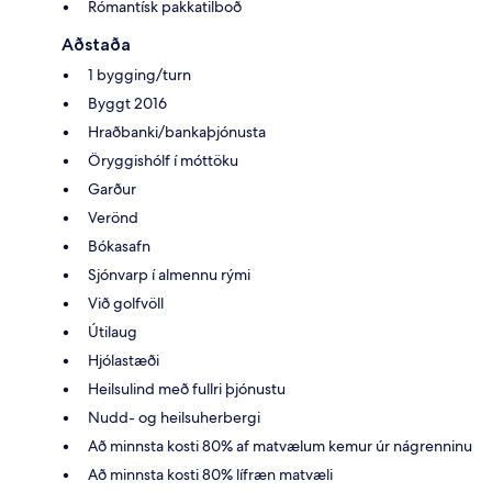
Rómantísk pakkatilboð
Aðstaða
1 bygging/turn
Byggt 2016
Hraðbanki/bankaþjónusta
Öryggishólf í móttöku
Garður
Verönd
Bókasafn
Sjónvarp í almennu rými
Við golfvöll
Útilaug
Hjólastæði
Heilsulind með fullri þjónustu
Nudd- og heilsuherbergi
Að minnsta kosti 80% af matvælum kemur úr nágrenninu
Að minnsta kosti 80% lífræn matvæli