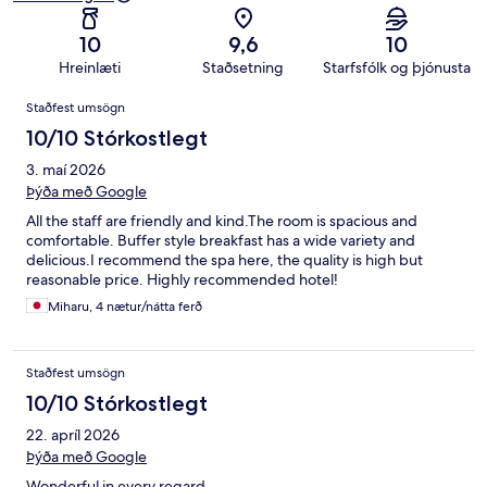
10
9,6
10
Hreinlæti
Staðsetning
Starfsfólk og þjónusta
Umsagnir
Staðfest umsögn
10/10 Stórkostlegt
3. maí 2026
Þýða með Google
All the staff are friendly and kind.The room is spacious and
comfortable. Buffer style breakfast has a wide variety and
delicious.I recommend the spa here, the quality is high but
reasonable price. Highly recommended hotel!
Miharu, 4 nætur/nátta ferð
Staðfest umsögn
10/10 Stórkostlegt
22. apríl 2026
Þýða með Google
Wonderful in every regard.