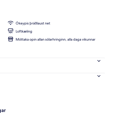
i
Ókeypis þráðlaust net
Loftkæling
Móttaka opin allan sólarhringinn, alla daga vikunnar
gar