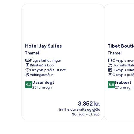
Hotel Jay Suites
Tibet Boutiqu
Hotel
Tibet
Hotel Jay Suites
Tibet Bouti
Jay
Boutique
Thamel
Thamel
Suites
Hotel
Flugvallarflutningur
Ókeypis mor
Thamel
Thamel
Bílastæði í boði
Flugvallarflu
Ókeypis þráðlaust net
Ókeypis bíla
Veitingastaður
Ókeypis þráð
9.2
8.8
Dásamlegt
Frábært
9,2
8,8
af
af
231 umsögn
27 umsagni
10,
10,
Dásamlegt,
Frábært,
Verðið
3.352 kr.
231
27
er
umsögn
umsagnir
inniheldur skatta og gjöld
3.352 kr.
30. ágú. - 31. ágú.