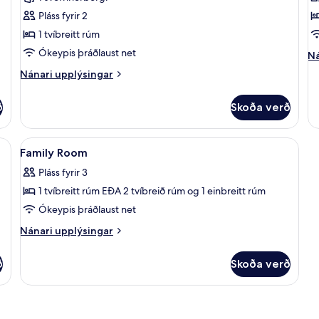
myndir
r
m
Pláss fyrir 2
fyrir
fy
Deluxe-
D
1 tvíbreitt rúm
herbergi
T
Ókeypis þráðlaust net
Ná
Ná
með
R
up
Nánari
Nánari upplýsingar
fy
tvíbreiðu
upplýsingar
De
rúmi
fyrir
Tr
ð
Skoða verð
Deluxe-
R
herbergi
með
orð, hljóðeinangrun
Skoða
Öryggishólf í herbergi, skrifborð, hlj
4
tvíbreiðu
Family Room
allar
rúmi
Pláss fyrir 3
myndir
1 tvíbreitt rúm EÐA 2 tvíbreið rúm og 1 einbreitt rúm
fyrir
Family
Ókeypis þráðlaust net
Room
Nánari
Nánari upplýsingar
upplýsingar
fyrir
ð
Skoða verð
Family
Room