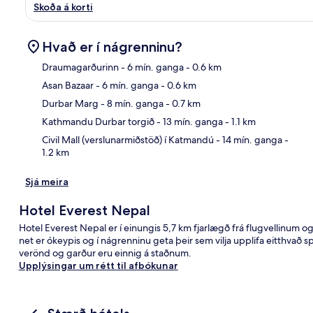
Skoða á korti
Hvað er í nágrenninu?
Draumagarðurinn
- 6 mín. ganga
- 0.6 km
Asan Bazaar
- 6 mín. ganga
- 0.6 km
Kor
Durbar Marg
- 8 mín. ganga
- 0.7 km
Kathmandu Durbar torgið
- 13 mín. ganga
- 1.1 km
Civil Mall (verslunarmiðstöð) í Katmandú
- 14 mín. ganga
-
1.2 km
Sjá meira
Hotel Everest Nepal
Hotel Everest Nepal er í einungis 5,7 km fjarlægð frá flugvellinum og
net er ókeypis og í nágrenninu geta þeir sem vilja upplifa eitthvað s
verönd og garður eru einnig á staðnum.
Upplýsingar um rétt til afbókunar