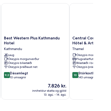
Best Western Plus Kathmandu Hotel
Central Courtyard - He
Best
Central
Best Western Plus Kathmandu
Central Courtyard -
Western
Courtyard
Hotel
Hötel & Artisan Café
Plus
-
Kathmandu
Thamel
Kathmandu
Heritage
Hotel
Laug
Hötel
Ókeypis morgunverður
Ókeypis morgunverður
Flugvallarflutningur
Kathmandu
&
Ókeypis bílastæði
Bílastæði í boði
Artisan
Ókeypis þráðlaust net
Ókeypis þráðlaust net
Café
9.2
10.0
Dásamlegt
Thamel
Stórkostlegt
9,2
10
af
af
10 umsagnir
143 umsagnir
10,
10,
Verðið
7.826 kr.
Dásamlegt,
Stórkostlegt,
er
10
143
inniheldur skatta og gjöld
innihel
7.826 kr.
13. ágú. - 14. ágú.
umsagnir
umsagnir