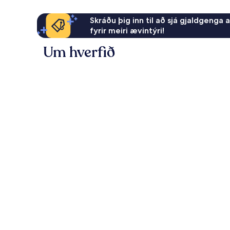
Skráðu þig inn til að sjá gjaldgenga 
fyrir meiri ævintýri!
Um hverfið