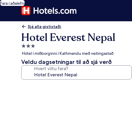
Fara í aðalefni
Sjá alla gististaði
Hotel Everest Nepal
3.0
stjörnu
Hótel í miðborginni í Kathmandu með veitingastað
gististaður
Veldu dagsetningar til að sjá verð
Hvert viltu fara?
Myndasafn
fyrir
Hotel
Everest
Nepal