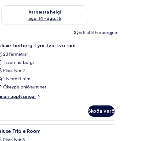
ágú. 9
Athuga framboð þarnæstu helgi ágú. 14 - ágú. 16
Þarnæsta helgi
ágú. 14 - ágú. 16
Sýni 8 af 8 herbergjum
óðeinangrun
koða
Deluxe-herbergi fyrir tvo, tvö rúm | Öryggishó
9
luxe-herbergi fyrir tvo, tvö rúm
lar
23 fermetrar
yndir
1 svefnherbergi
rir
eluxe-
Pláss fyrir 2
erbergi
1 tvíbreitt rúm
rir
Ókeypis þráðlaust net
vo,
nari
nari upplýsingar
vö
plýsingar
úm
rir
Skoða verð
luxe-
rbergi
rir
Öryggishólf í herbergi, skrifborð, hljóðeinangrun
koða
Öryggishólf í herbergi, skrifborð, hljóðeinan
1
o,
eluxe Triple Room
lar
ö
Pláss fyrir 3