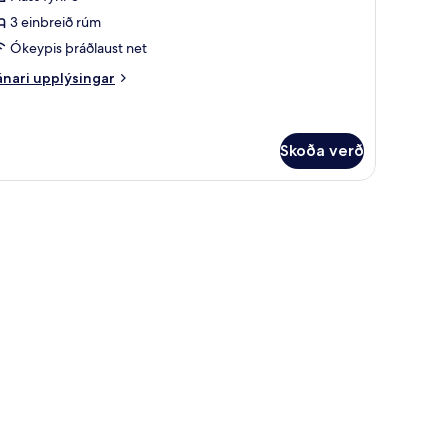
úm
yndir
3 einbreið rúm
rir
eluxe
Ókeypis þráðlaust net
riple
nari
nari upplýsingar
oom
plýsingar
rir
luxe
iple
Skoða verð
oom
óðeinangrun