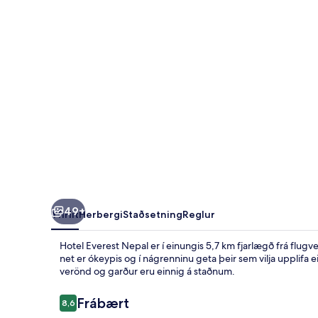
49+
Yfirlit
Herbergi
Staðsetning
Reglur
Hotel Everest Nepal er í einungis 5,7 km fjarlægð frá flugve
net er ókeypis og í nágrenninu geta þeir sem vilja upplifa e
verönd og garður eru einnig á staðnum.
Umsagnir
Frábært
8,6
8,6 af 10