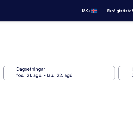
•
ISK
Skrá gistista
Dagsetningar