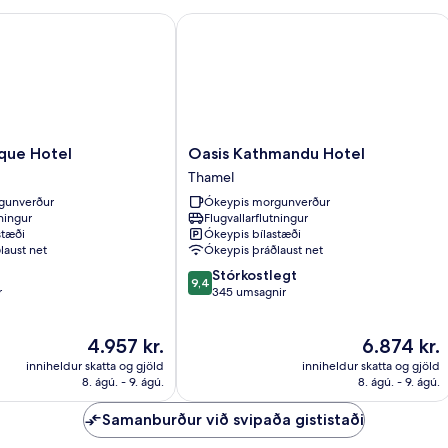
e Hotel
Oasis Kathmandu Hotel
Oasis
que Hotel
Oasis Kathmandu Hotel
Kathmandu
Thamel
Hotel
gunverður
Ókeypis morgunverður
Thamel
tningur
Flugvallarflutningur
stæði
Ókeypis bílastæði
laust net
Ókeypis þráðlaust net
9.4
Stórkostlegt
9,4
af
r
345 umsagnir
10,
Stórkostlegt,
Verðið
Verðið
4.957 kr.
6.874 kr.
345
er
er
umsagnir
inniheldur skatta og gjöld
inniheldur skatta og gjöld
4.957 kr.
6.874 kr.
8. ágú. - 9. ágú.
8. ágú. - 9. ágú.
Samanburður við svipaða gististaði