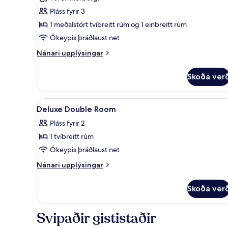
myndir
Pláss fyrir 3
fyrir
Fjölskylduherbergi
1 meðalstórt tvíbreitt rúm og 1 einbreitt rúm
Ókeypis þráðlaust net
Nánari
Nánari upplýsingar
upplýsingar
fyrir
Skoða ver
Fjölskylduherbergi
Skoða
Öryggishólf í herbergi, skrifb
3
Deluxe Double Room
allar
Pláss fyrir 2
myndir
1 tvíbreitt rúm
fyrir
Deluxe
Ókeypis þráðlaust net
Double
Nánari
Nánari upplýsingar
Room
upplýsingar
fyrir
Skoða ver
Deluxe
Double
Room
Svipaðir gististaðir