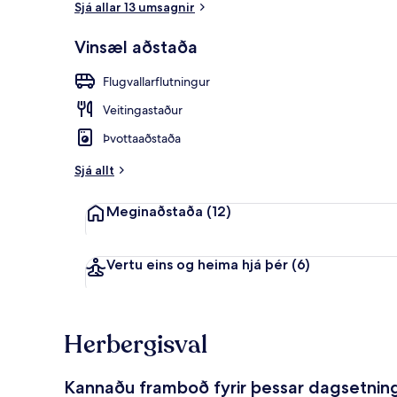
Sjá allar 13 umsagnir
Vinsæl aðstaða
Sæti í anddyr
Flugvallarflutningur
Veitingastaður
Þvottaaðstaða
Sjá allt
Meginaðstaða
(12)
Vertu eins og heima hjá þér
(6)
Herbergisval
Kannaðu framboð fyrir þessar dagsetnin