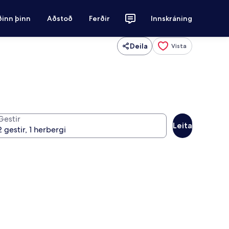
ðinn þinn
Aðstoð
Ferðir
Innskráning
Deila
Vista
Gestir
Leita