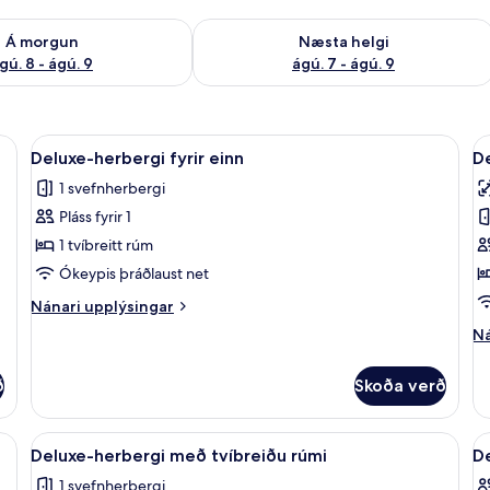
ð á morgun ágú. 8 - ágú. 9
Athuga framboð næstu helgi ágú. 7 - 
Á morgun
Næsta helgi
gú. 8 - ágú. 9
ágú. 7 - ágú. 9
yggishólf í herbergi, skrifborð, hljóðeinangrun
Skoða
Öryggishólf í herbergi, skrifborð, hlj
S
1
Deluxe-herbergi fyrir einn
De
allar
al
1 svefnherbergi
myndir
m
Pláss fyrir 1
fyrir
fy
Deluxe-
D
1 tvíbreitt rúm
herbergi
h
Ókeypis þráðlaust net
fyrir
fy
Nánari
Nánari upplýsingar
einn
t
upplýsingar
Ná
Ná
fyrir
t
up
Deluxe-
r
fy
herbergi
ð
Skoða verð
De
fyrir
he
einn
fy
lf í herbergi, skrifborð, hljóðeinangrun
Skoða
Deluxe-herbergi með tvíbreiðu rúmi | 
S
9
tv
Deluxe-herbergi með tvíbreiðu rúmi
D
allar
al
tv
1 svefnherbergi