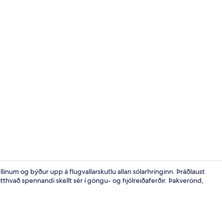
Fjölskylduhe
llinum og býður upp á flugvallarskutlu allan sólarhringinn. Þráðlaust
itthvað spennandi skellt sér í göngu- og hjólreiðaferðir. Þakverönd,
Fjölskylduhe