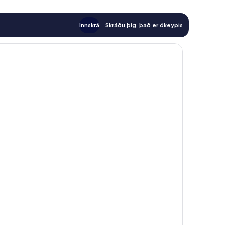
Innskrá
Skráðu þig, það er ókeypis