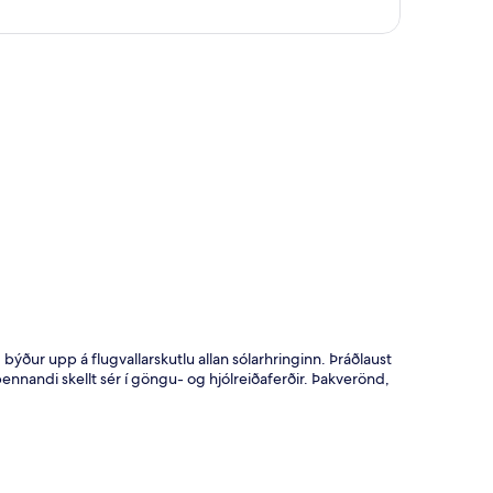
t
 býður upp á flugvallarskutlu allan sólarhringinn. Þráðlaust
pennandi skellt sér í göngu- og hjólreiðaferðir. Þakverönd,