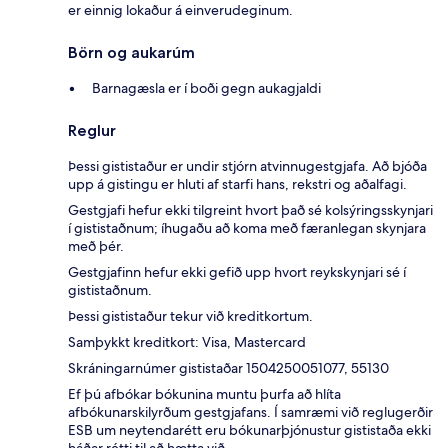
er einnig lokaður á einverudeginum.
Börn og aukarúm
Barnagæsla er í boði gegn aukagjaldi
Reglur
Þessi gististaður er undir stjórn atvinnugestgjafa. Að bjóða
upp á gistingu er hluti af starfi hans, rekstri og aðalfagi.
Gestgjafi hefur ekki tilgreint hvort það sé kolsýringsskynjari
í gististaðnum; íhugaðu að koma með færanlegan skynjara
með þér.
Gestgjafinn hefur ekki gefið upp hvort reykskynjari sé í
gististaðnum.
Þessi gististaður tekur við kreditkortum.
Samþykkt kreditkort: Visa, Mastercard
Skráningarnúmer gististaðar 1504250051077, 55130
Ef þú afbókar bókunina muntu þurfa að hlíta
afbókunarskilyrðum gestgjafans. Í samræmi við reglugerðir
ESB um neytendarétt eru bókunarþjónustur gististaða ekki