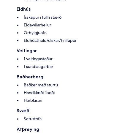
Eldhús
Ísskápur í fullri stærð
Eldavélarhellur
Örbylgjuofn
Eldhúsáhöld/diskar/hnífapör
Veitingar
1 veitingastaður
1 sundlaugarbar
Baðherbergi
Baðker með sturtu
Handklæði í boði
Hárblásari
Svæði
Setustofa
Afþreying