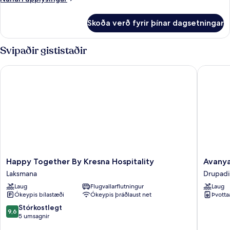
2
upplýsingar
svefnherbergi
fyrir
Skoða verð fyrir þínar dagsetningar
Stórt
einbýlishús
-
Svipaðir gististaðir
2
svefnherbergi
Happy Together By Kresna Hospitality
Avanya L
Happy
Avanya
Happy Together By Kresna Hospitality
Avanya
Together
Luxury
Laksmana
Drupadi
By
Apartme
Laug
Flugvallarflutningur
Laug
Kresna
by
Ókeypis bílastæði
Ókeypis þráðlaust net
Þvotta
Hospitality
Pertama
Laksmana
Stay
9.6
Stórkostlegt
9,6
Drupadi
af
5 umsagnir
10,