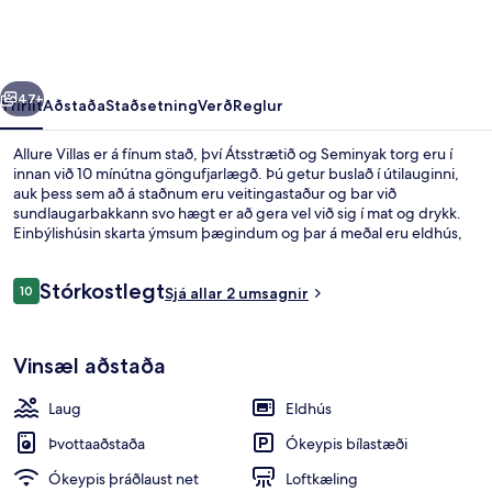
rra
Næsta
47+
Yfirlit
Aðstaða
Staðsetning
Verð
Reglur
Allure Villas er á fínum stað, því Átsstrætið og Seminyak torg eru í
innan við 10 mínútna göngufjarlægð. Þú getur buslað í útilauginni,
auk þess sem að á staðnum eru veitingastaður og bar við
sundlaugarbakkann svo hægt er að gera vel við sig í mat og drykk.
Einbýlishúsin skarta ýmsum þægindum og þar á meðal eru eldhús,
flatskjársjónvörp og ókeypis þráðlaus nettenging.
Umsagnir
Stórkostlegt
10
Sjá allar 2 umsagnir
10 af 10
Útilaug
Vinsæl aðstaða
Laug
Eldhús
Þvottaaðstaða
Ókeypis bílastæði
Ókeypis þráðlaust net
Loftkæling