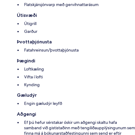
Flatskjársjónvarp með gervihnattarásum
Útisvæði
Útigrill
Garður
Þvottaþjónusta
Fatahreinsun/þvottaþjónusta
Þægindi
Loftkæling
Vifta í lofti
Kynding
Gæludýr
Engin gæludýr leyfð
Aðgengi
Ef þú hefur sérstakar óskir um aðgengi skaltu hafa
samband við gististaðinn með tengiliðaupplýsingunum sem
finna má á bókunarstaðfestingunni sem send er eftir