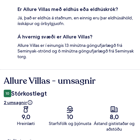
Er Allure Villas með eldhús eða eldhúskrók?
Já, það er eldhús á staðnum, en einnig eru þar eldhúsáhöld,
ísskápur og örbylgjuofn.
Á hvernig svæði er Allure Villas?
Allure Villas er í einungis 13 mínútna göngufjarlægð frá
Seminyak-strönd og 6 mínútna göngufjarlægð frá Seminyak
torg.
Allure Villas - umsagnir
Umsagnir
Stórkostlegt
10
2 umsagnir
9,0
10
8,0
Hreinlæti
Starfsfólk og þjónusta
Ástand gististaðar og
aðstöðu
Umsagnir