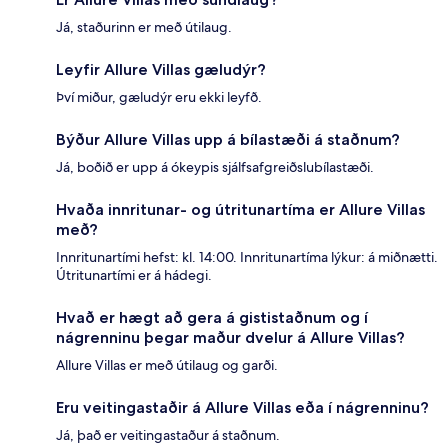
Já, staðurinn er með útilaug.
Leyfir Allure Villas gæludýr?
Því miður, gæludýr eru ekki leyfð.
Býður Allure Villas upp á bílastæði á staðnum?
Já, boðið er upp á ókeypis sjálfsafgreiðslubílastæði.
Hvaða innritunar- og útritunartíma er Allure Villas
með?
Innritunartími hefst: kl. 14:00. Innritunartíma lýkur: á miðnætti.
Útritunartími er á hádegi.
Hvað er hægt að gera á gististaðnum og í
nágrenninu þegar maður dvelur á Allure Villas?
Allure Villas er með útilaug og garði.
Eru veitingastaðir á Allure Villas eða í nágrenninu?
Já, það er veitingastaður á staðnum.