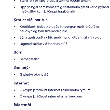
Starfsfólk er í afgreiðslu á takmörkuðum tímum
Upplýsingar sem koma frá gististaðnum gætu verið þýddar
með sjálfvirkum þýðingarhugbúnaði
Krafist við innritun
Kreditkort, debetkort eða innborgun með reiðufé er
nauðsynleg fyrir tilfallandi gjöld
Sýna gæti þurft skilríki með mynd, útgefin af yfirvöldum
Lágmarksaldur við innritun er 18
Börn
Barnagæsla*
Gæludýr
Gæludýr ekki leyfð
Internet
Ókeypis þráðlaust internet í almennum rýmum
Ókeypis þráðlaust internet á herbergjum
Bílastæði