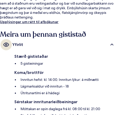
sem að á staðnum eru veitingastaður og bar við sundlaugarbakkann svo
hægt er að gera vel við sig í mat og drykk. Einbýlishúsin skarta ýmsum
þægindum og þar á meðal eru eldhús, flatskjársjónvörp og ókeypis
þráðlaus nettenging.
Upplýsingar um rétt til afbókunar
Meira um þennan gististað
Yfirlit
Stærð gististaðar
5 gistieiningar
Koma/brottför
Innritun hefst: kl. 14:00. Innritun lýkur: á miðnætti
Lágmarksaldur við innritun - 18
Útritunartími er á hádegi
Sérstakar innritunarleiðbeiningar
Móttakan er opin daglega frá kl. 08:00 til kl. 21:00