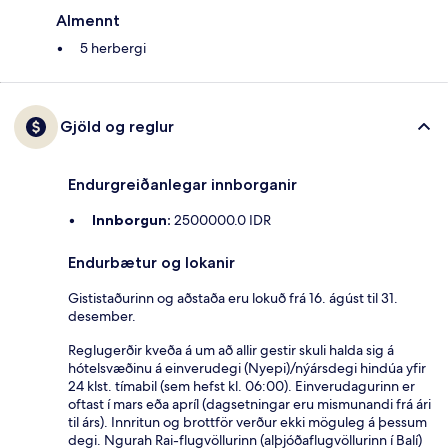
Almennt
5 herbergi
Gjöld og reglur
Endurgreiðanlegar innborganir
Innborgun:
2500000.0 IDR
Endurbætur og lokanir
Gististaðurinn og aðstaða eru lokuð frá 16. ágúst til 31.
desember.
Reglugerðir kveða á um að allir gestir skuli halda sig á
hótelsvæðinu á einverudegi (Nyepi)/nýársdegi hindúa yfir
24 klst. tímabil (sem hefst kl. 06:00). Einverudagurinn er
oftast í mars eða apríl (dagsetningar eru mismunandi frá ári
til árs). Innritun og brottför verður ekki möguleg á þessum
degi. Ngurah Rai-flugvöllurinn (alþjóðaflugvöllurinn í Balí)