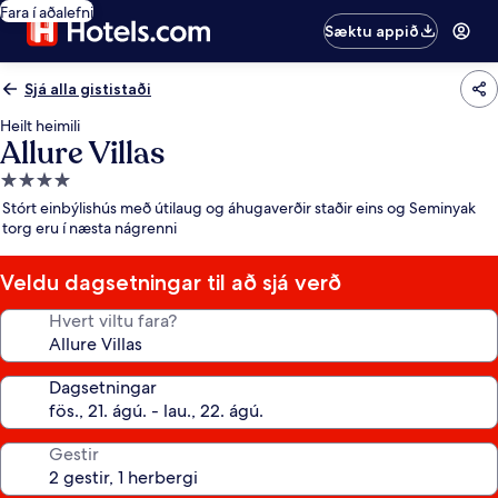
Fara í aðalefni
Sæktu appið
Sjá alla gististaði
Heilt heimili
Allure Villas
4.0
stjörnu
Stórt einbýlishús með útilaug og áhugaverðir staðir eins og Seminyak
gististaður
torg eru í næsta nágrenni
Veldu dagsetningar til að sjá verð
Hvert viltu fara?
Dagsetningar
Gestir