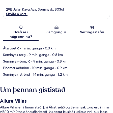
29B Jalan Kayu Aya, Seminyak, 80361
Skoða á korti
Kort
Hvað er í
Samgöngur
Veitingastaðir
nágrenninu?
Átsstrætið
- 1 mín. ganga
- 0.0 km
Seminyak torg
- 9 mín. ganga
- 0.8 km
Seminyak-þorpið
- 9 mín. ganga
- 0.8 km
Flóamarkaðurinn
- 10 mín. ganga
- 0.9 km
Seminyak-strönd
- 14 mín. ganga
- 1.2 km
Um þennan gististað
Allure Villas
Allure Villas er á fínum stað, því Átsstrætið og Seminyak torg eru í innan
við 10 mínútna göngufjarlægð. Þú getur buslað í útilauginni, auk þess