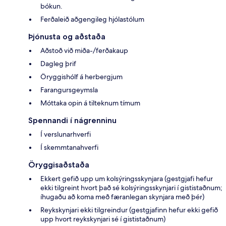
bókun.
Ferðaleið aðgengileg hjólastólum
Þjónusta og aðstaða
Aðstoð við miða-/ferðakaup
Dagleg þrif
Öryggishólf á herbergjum
Farangursgeymsla
Móttaka opin á tilteknum tímum
Spennandi í nágrenninu
Í verslunarhverfi
Í skemmtanahverfi
Öryggisaðstaða
Ekkert gefið upp um kolsýringsskynjara (gestgjafi hefur
ekki tilgreint hvort það sé kolsýringsskynjari í gististaðnum;
íhugaðu að koma með færanlegan skynjara með þér)
Reykskynjari ekki tilgreindur (gestgjafinn hefur ekki gefið
upp hvort reykskynjari sé í gististaðnum)