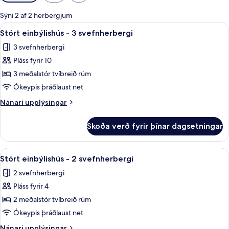
í
boði
Sýni 2 af 2 herbergjum
fyrir
Skoða
Öryggishólf í herbergi, ókeypis vög
6
Stórt einbýlishús - 3 svefnherbergi
herbergi
allar
3 svefnherbergi
myndir
Pláss fyrir 10
fyrir
Stórt
3 meðalstór tvíbreið rúm
einbýlishús
Ókeypis þráðlaust net
-
Nánari
Nánari upplýsingar
3
upplýsingar
svefnherbergi
fyrir
Skoða verð fyrir þínar dagsetningar
Stórt
einbýlishús
-
Skoða
Öryggishólf í herbergi, ókeypis vög
10
3
Stórt einbýlishús - 2 svefnherbergi
allar
svefnherbergi
2 svefnherbergi
myndir
Pláss fyrir 4
fyrir
Stórt
2 meðalstór tvíbreið rúm
einbýlishús
Ókeypis þráðlaust net
-
Nánari
Nánari upplýsingar