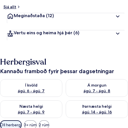
Sjá allt
Meginaðstaða
(12)
Vertu eins og heima hjá þér
(6)
Herbergisval
Kannaðu framboð fyrir þessar dagsetningar
Athuga framboð í kvöld ágú. 6 - ágú. 7
Athuga framboð á morgun ágú.
Í kvöld
Á morgun
ágú. 6 - ágú. 7
ágú. 7 - ágú. 8
Athuga framboð næstu helgi ágú. 7 - ágú. 9
Athuga framboð þarnæstu helgi
Næsta helgi
Þarnæsta helgi
ágú. 7 - ágú. 9
ágú. 14 - ágú. 16
Síur
Öll herbergi
3+ rúm
2 rúm