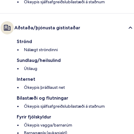
Ókeypis sjálfsafgreiðslubílastæði á staðnum
Aðstaða/þjónusta gististaðar
Strönd
Nálægt ströndinni
Sundlaug/heilsulind
Útilaug
Internet
Ókeypis þráðlaust net
Bílastæði og flutningar
Ókeypis sjálfsafgreiðslubílastæði á staðnum
Fyrir fjölskyldur
Ókeypis vagga/barnarúm
Barnagæsla (aukagjald)