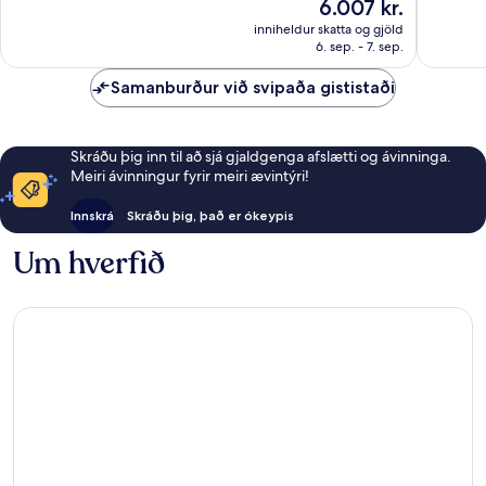
Verðið
6.007 kr.
Stórkostlegt,
er
5
inniheldur skatta og gjöld
6.007 kr.
6. sep. - 7. sep.
umsagnir
Samanburður við svipaða gististaði
Skráðu þig inn til að sjá gjaldgenga afslætti og ávinninga.
Meiri ávinningur fyrir meiri ævintýri!
Innskrá
Skráðu þig, það er ókeypis
Um hverfið