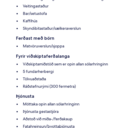
Veitingastaður
Bar/setustofa
Kaffihús
Skyndibitastaður/sælkeraverslun
Ferðast með börn
Matvöruverslun/sjoppa
Fyrir viðskiptaferðalanga
Viðskiptamiðstöð sem er opin allan sólarhringinn
5 fundarherbergi
Tölvuaðstaða
Ráðstefnurými (300 fermetra)
Þjónusta
Móttaka opin allan sólarhringinn
Þjónusta gestastjóra
Aðstoð við miða-/ferðakaup
Fatahreinsun/þvottaþjónusta