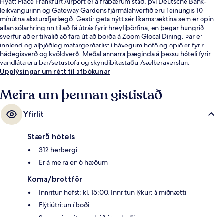
Hyatt Place Frankfurt Airport er á frábærum stað, því Deutsche Bank-
leikvangurinn og Gateway Gardens fjármálahverfið eru í einungis 10
mínútna akstursfjarlægð. Gestir geta nýtt sér líkamsræktina sem er opin
allan sólarhringinn til að fá útrás fyrir hreyfiþörfina, en þegar hungrið
sverfur að er tilvalið að fara út að borða á Zoom Glocal Dining. Þar er
innlend og alþjóðleg matargerðarlist í hávegum höfð og opið er fyrir
hádegisverð og kvöldverð. Meðal annarra þæginda á þessu hóteli fyrir
vandláta eru bar/setustofa og skyndibitastaður/sælkeraverslun.
Ferðamenn sem hafa dvalið á staðnum hafa verið mjög ánægðir en
Upplýsingar um rétt til afbókunar
meðal þess sem þeir nefna sem sérstaka kosti eru hjálpsamt starfsfólk og
veitingastaðurinn.
Meira um þennan gististað
Yfirlit
Stærð hótels
312 herbergi
Er á meira en 6 hæðum
Koma/brottför
Innritun hefst: kl. 15:00. Innritun lýkur: á miðnætti
Flýtiútritun í boði