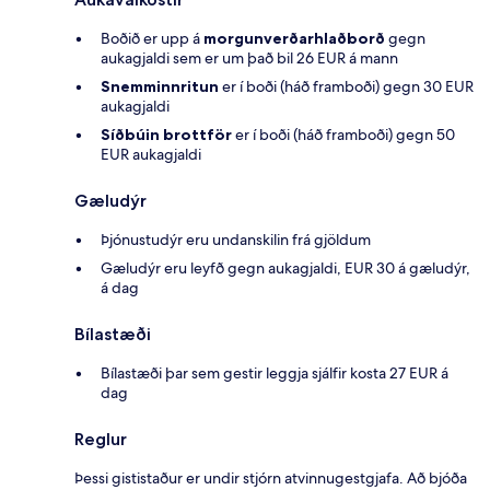
Boðið er upp á
morgunverðarhlaðborð
gegn
aukagjaldi sem er um það bil 26 EUR á mann
Snemminnritun
er í boði (háð framboði) gegn 30 EUR
aukagjaldi
Síðbúin brottför
er í boði (háð framboði) gegn 50
EUR aukagjaldi
Gæludýr
Þjónustudýr eru undanskilin frá gjöldum
Gæludýr eru leyfð gegn aukagjaldi, EUR 30 á gæludýr,
á dag
Bílastæði
Bílastæði þar sem gestir leggja sjálfir kosta 27 EUR á
dag
Reglur
Þessi gististaður er undir stjórn atvinnugestgjafa. Að bjóða