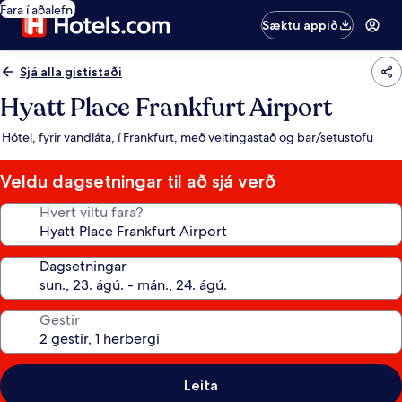
Fara í aðalefni
Sæktu appið
Sjá alla gististaði
Hyatt Place Frankfurt Airport
Hótel, fyrir vandláta, í Frankfurt, með veitingastað og bar/setustofu
Veldu dagsetningar til að sjá verð
Hvert viltu fara?
Dagsetningar
Gestir
Leita