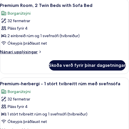
Skoða
Premium Room, 2 Twin Beds with Sofa B
10
2
Premium Room, 2 Twin Beds with Sofa Bed
allar
einbreið
Borgarútsýni
rúm
myndir
32 fermetrar
fyrir
Premium
Pláss fyrir 4
Room,
2 einbreið rúm og 1 svefnsófi (tvíbreiður)
2
Ókeypis þráðlaust net
Twin
Nánari
Nánari upplýsingar
Beds
upplýsingar
with
fyrir
Skoða verð fyrir þínar dagsetningar
Premium
Sofa
Room,
Bed
2
Skoða
Premium-herbergi - 1 stórt tvíbreitt r
9
Twin
Premium-herbergi - 1 stórt tvíbreitt rúm með svefnsófa
allar
Beds
Borgarútsýni
with
myndir
Sofa
32 fermetrar
fyrir
Bed
Premium-
Pláss fyrir 4
herbergi
1 stórt tvíbreitt rúm og 1 svefnsófi (tvíbreiður)
-
Ókeypis þráðlaust net
1