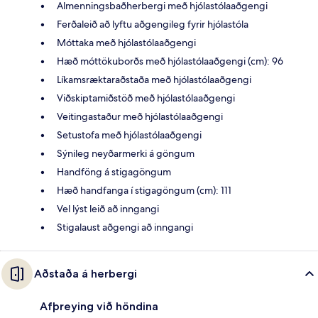
Almenningsbaðherbergi með hjólastólaaðgengi
Ferðaleið að lyftu aðgengileg fyrir hjólastóla
Móttaka með hjólastólaaðgengi
Hæð móttökuborðs með hjólastólaaðgengi (cm): 96
Líkamsræktaraðstaða með hjólastólaaðgengi
Viðskiptamiðstöð með hjólastólaaðgengi
Veitingastaður með hjólastólaaðgengi
Setustofa með hjólastólaaðgengi
Sýnileg neyðarmerki á göngum
Handföng á stigagöngum
Hæð handfanga í stigagöngum (cm): 111
Vel lýst leið að inngangi
Stigalaust aðgengi að inngangi
Aðstaða á herbergi
Afþreying við höndina