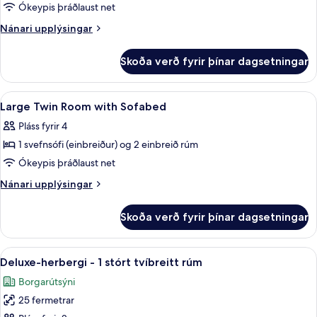
Large
Ókeypis þráðlaust net
King
Nánari
Nánari upplýsingar
Room
upplýsingar
fyrir
with
Skoða verð fyrir þínar dagsetningar
Large
Sofabed
King
Room
Skoða
Dúnsængur, öryggishólf í herbergi, sk
9
with
Large Twin Room with Sofabed
allar
Sofabed
Pláss fyrir 4
myndir
1 svefnsófi (einbreiður) og 2 einbreið rúm
fyrir
Large
Ókeypis þráðlaust net
Twin
Nánari
Nánari upplýsingar
Room
upplýsingar
fyrir
with
Skoða verð fyrir þínar dagsetningar
Large
Sofabed
Twin
Room
Skoða
Dúnsængur, öryggishólf í herbergi, sk
13
with
Deluxe-herbergi - 1 stórt tvíbreitt rúm
allar
Sofabed
Borgarútsýni
myndir
25 fermetrar
fyrir