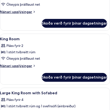
-
Ókeypis þráðlaust net
2
Nánari
Nánari upplýsingar
einbreið
upplýsingar
rúm
fyrir
Skoða verð fyrir þínar dagsetningar
Herbergi
-
2
Skoða
Dúnsængur, öryggishólf í herbergi, sk
11
einbreið
King Room
allar
rúm
Pláss fyrir 2
myndir
1 stórt tvíbreitt rúm
fyrir
King
Ókeypis þráðlaust net
Room
Nánari
Nánari upplýsingar
upplýsingar
fyrir
Skoða verð fyrir þínar dagsetningar
King
Room
Skoða
Dúnsængur, öryggishólf í herbergi, sk
13
Large King Room with Sofabed
allar
Pláss fyrir 4
myndir
1 stórt tvíbreitt rúm og 1 svefnsófi (einbreiður)
fyrir