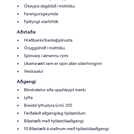
Ókeypis dagblöð í móttöku
Farangursgeymsla
Fjöltyngt starfsfólk
Aðstaða
Hraðbanki/bankaþjónusta
Öryggishólf í móttöku
Sjónvarp í almennu rými
Líkamsrækt sem er opin allan sólarhringinn
Veislusalur
Aðgengi
Blindraletur eða upphleypt merki
Lyfta
Breidd lyftudyra (cm): 210
Ferðaleið aðgengileg hjólastólum
Bílastæði með hjólastólaaðgengi
10 Bílastæði á staðnum með hjólastólaaðgengi