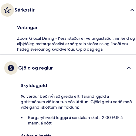
Sérkostir
Veitingar
Zoom Glocal Dining - Þessi staður er veitingastaður, innlend og
alþjóðleg matargerðarlist er sérgrein staðarins og í boði eru
hádegisverður og kvöldverður. Opið daglega
Gjöld og reglur
Skyldugjöld
Þú verður beðin/n að greiða eftirfarandi gjöld á
gististaðnum við innritun eða útritun. Gjöld gætu verið með
viðeigandi sköttum inniföldum:
Borgaryfirvöld leggja á sérstakan skatt: 2.00 EUR á
mann, á nótt
Aukavalkostir