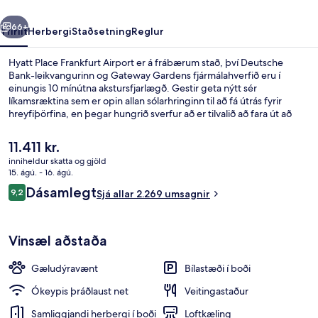
rra
Næsta
66+
Yfirlit
Herbergi
Staðsetning
Reglur
Hyatt Place Frankfurt Airport er á frábærum stað, því Deutsche
Bank-leikvangurinn og Gateway Gardens fjármálahverfið eru í
einungis 10 mínútna akstursfjarlægð. Gestir geta nýtt sér
líkamsræktina sem er opin allan sólarhringinn til að fá útrás fyrir
hreyfiþörfina, en þegar hungrið sverfur að er tilvalið að fara út að
borða á Zoom Glocal Dining. Þar er innlend og alþjóðleg
matargerðarlist í hávegum höfð og opið er fyrir hádegisverð og
Núverandi
11.411 kr.
kvöldverð. Meðal annarra þæginda á þessu hóteli fyrir vandláta eru
verð
inniheldur skatta og gjöld
bar/setustofa og skyndibitastaður/sælkeraverslun. Ferðamenn sem
er
15. ágú. - 16. ágú.
hafa dvalið á staðnum hafa verið mjög ánægðir en meðal þess sem
Morgunverðarhlaðborð daglega gegn 
11.411 kr.
Umsagnir
þeir nefna sem sérstaka kosti eru hjálpsamt starfsfólk og
Dásamlegt
9,2
Sjá allar 2.269 umsagnir
9,2 af 10
veitingastaðurinn.
Vinsæl aðstaða
Gæludýravænt
Bílastæði í boði
Ókeypis þráðlaust net
Veitingastaður
Samliggjandi herbergi í boði
Loftkæling