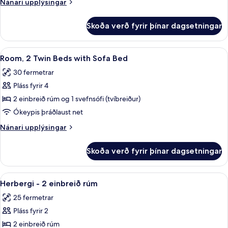
Nánari
Nánari upplýsingar
stórt
upplýsingar
tvíbreitt
fyrir
Skoða verð fyrir þínar dagsetningar
Herbergi
rúm
-
1
Skoða
Dúnsængur, öryggishólf í herbergi, sk
10
stórt
Room, 2 Twin Beds with Sofa Bed
allar
tvíbreitt
30 fermetrar
rúm
myndir
Pláss fyrir 4
fyrir
Room,
2 einbreið rúm og 1 svefnsófi (tvíbreiður)
2
Ókeypis þráðlaust net
Twin
Nánari
Nánari upplýsingar
Beds
upplýsingar
with
fyrir
Skoða verð fyrir þínar dagsetningar
Room,
Sofa
2
Bed
Twin
Skoða
Dúnsængur, öryggishólf í herbergi, sk
11
Beds
Herbergi - 2 einbreið rúm
allar
with
25 fermetrar
Sofa
myndir
Bed
Pláss fyrir 2
fyrir
Herbergi
2 einbreið rúm