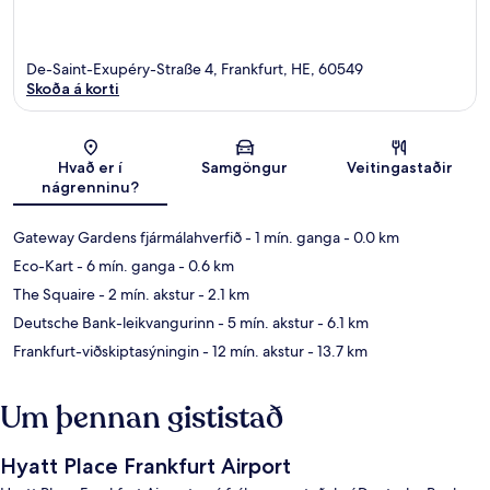
De-Saint-Exupéry-Straße 4, Frankfurt, HE, 60549
Skoða á korti
Kort
Hvað er í
Samgöngur
Veitingastaðir
nágrenninu?
Gateway Gardens fjármálahverfið
- 1 mín. ganga
- 0.0 km
Eco-Kart
- 6 mín. ganga
- 0.6 km
The Squaire
- 2 mín. akstur
- 2.1 km
Deutsche Bank-leikvangurinn
- 5 mín. akstur
- 6.1 km
Frankfurt-viðskiptasýningin
- 12 mín. akstur
- 13.7 km
Um þennan gististað
Hyatt Place Frankfurt Airport