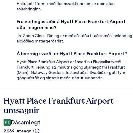
Haltu þér í formi með líkamsræktinni sem er opin allan
sólarhringinn.
Eru veitingastaðir á Hyatt Place Frankfurt Airport
eða í nágrenninu?
Já, Zoom Glocal Dining er með aðstöðu til að snæða innlend og
alþjóðleg matargerðarlist.
Á hvernig svæði er Hyatt Place Frankfurt Airport?
Hyatt Place Frankfurt Airport er í hverfinu Flugvallarsvæði
Frankfurt, í einungis 2 mínútna göngufjarlægð frá Frankfurt
(Main) -Gateway Gardens-lestarstöðin. Svæðið er gott fyrir
gönguferðir og vinsælt meðal náttúruunnenda.
Hyatt Place Frankfurt Airport -
Umsagnir
umsagnir
Dásamlegt
9,2
2.269 umsagnir