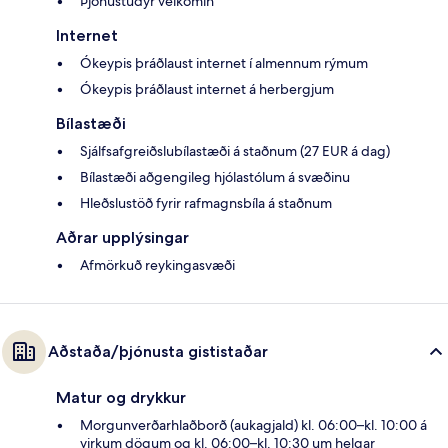
Þjónustudýr velkomin
Internet
Ókeypis þráðlaust internet í almennum rýmum
Ókeypis þráðlaust internet á herbergjum
Bílastæði
Sjálfsafgreiðslubílastæði á staðnum (27 EUR á dag)
Bílastæði aðgengileg hjólastólum á svæðinu
Hleðslustöð fyrir rafmagnsbíla á staðnum
Aðrar upplýsingar
Afmörkuð reykingasvæði
Aðstaða/þjónusta gististaðar
Matur og drykkur
Morgunverðarhlaðborð (aukagjald) kl. 06:00–kl. 10:00 á
virkum dögum og kl. 06:00–kl. 10:30 um helgar