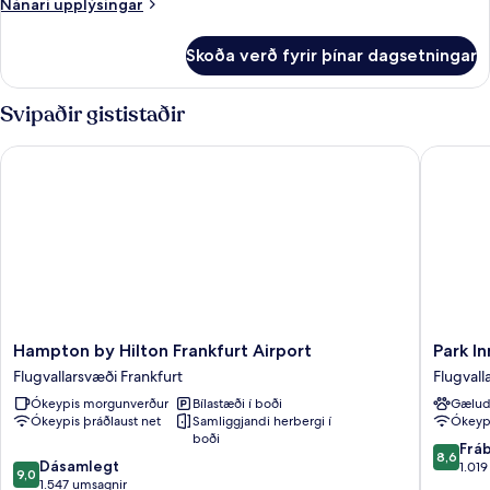
Nánari
Nánari upplýsingar
stórt
upplýsingar
tvíbreitt
fyrir
Skoða verð fyrir þínar dagsetningar
Premium-
rúm
herbergi
með
-
Svipaðir gististaðir
svefnsófa
1
stórt
Hampton by Hilton Frankfurt Airport
Park Inn
tvíbreitt
rúm
með
svefnsófa
Hampton
Park
Hampton by Hilton Frankfurt Airport
Park I
by
Inn
Flugvallarsvæði Frankfurt
Flugvall
Hilton
by
Ókeypis morgunverður
Bílastæði í boði
Gælud
Frankfurt
Radisso
Ókeypis þráðlaust net
Samliggjandi herbergi í
Ókeypi
Airport
Frankfur
boði
Flugvallarsvæði
Airport
8.6
Frá
8,6
9.0
Frankfurt
Dásamlegt
Hotel
af
1.01
9,0
af
1.547 umsagnir
Flugvall
10,