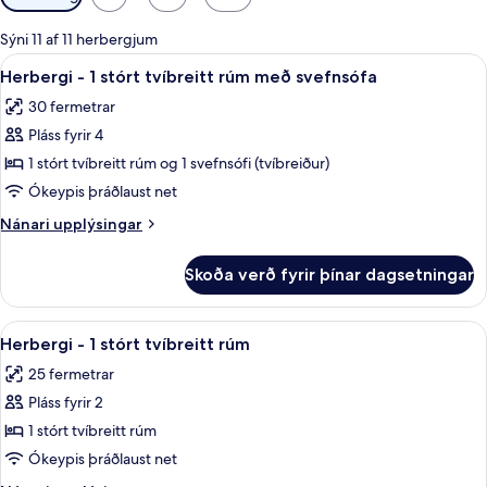
í
boði
Sýni 11 af 11 herbergjum
fyrir
Skoða
Dúnsængur, öryggishólf í herbergi, sk
14
Herbergi - 1 stórt tvíbreitt rúm með svefnsófa
herbergi
allar
30 fermetrar
myndir
Pláss fyrir 4
fyrir
Herbergi
1 stórt tvíbreitt rúm og 1 svefnsófi (tvíbreiður)
-
Ókeypis þráðlaust net
1
Nánari
Nánari upplýsingar
stórt
upplýsingar
tvíbreitt
fyrir
Skoða verð fyrir þínar dagsetningar
Herbergi
rúm
-
með
1
Skoða
Dúnsængur, öryggishólf í herbergi, sk
svefnsófa
11
stórt
Herbergi - 1 stórt tvíbreitt rúm
allar
tvíbreitt
25 fermetrar
rúm
myndir
með
Pláss fyrir 2
fyrir
svefnsófa
Herbergi
1 stórt tvíbreitt rúm
-
Ókeypis þráðlaust net
1