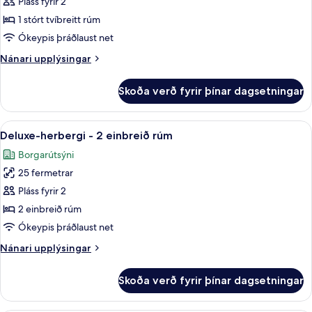
Deluxe-
Pláss fyrir 2
herbergi
1 stórt tvíbreitt rúm
-
Ókeypis þráðlaust net
1
Nánari
Nánari upplýsingar
stórt
upplýsingar
tvíbreitt
fyrir
Skoða verð fyrir þínar dagsetningar
Deluxe-
rúm
herbergi
-
Skoða
Dúnsængur, öryggishólf í herbergi, sk
14
1
Deluxe-herbergi - 2 einbreið rúm
allar
stórt
Borgarútsýni
tvíbreitt
myndir
rúm
25 fermetrar
fyrir
Deluxe-
Pláss fyrir 2
herbergi
2 einbreið rúm
-
Ókeypis þráðlaust net
2
Nánari
Nánari upplýsingar
einbreið
upplýsingar
rúm
fyrir
Skoða verð fyrir þínar dagsetningar
Deluxe-
herbergi
-