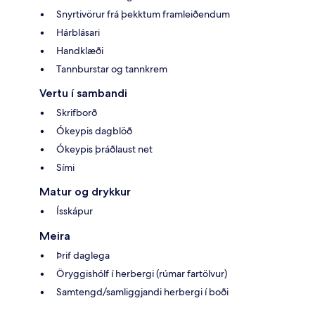
Snyrtivörur frá þekktum framleiðendum
Hárblásari
Handklæði
Tannburstar og tannkrem
Vertu í sambandi
Skrifborð
Ókeypis dagblöð
Ókeypis þráðlaust net
Sími
Matur og drykkur
Ísskápur
Meira
Þrif daglega
Öryggishólf í herbergi (rúmar fartölvur)
Samtengd/samliggjandi herbergi í boði