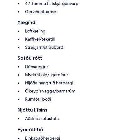
42-tommu flatskjársjónvarp
Gervihnattarásir
Þægindi
Loftkæling
Kaffivél/teketill
Straujárn/strauborð
Sofðu rótt
Dúnsængur
Myrkratjöld/-gardínur
Hljóðeinangruð herbergi
Ókeypis vagga/barnarúm
Rúmföt í boði
Njóttu lífsins
Aðskilin setustofa
Fyrir útlitið
Einkabaðherbergi