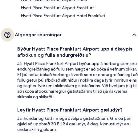
Hyatt Place Frankfurt Airport Frankfurt
Hyatt Place Frankfurt Airport Hotel Frankfurt
Algengar spurningar
Býður Hyatt Place Frankfurt Airport upp á ókeypis
afbókun og fulla endurgreiðslu?
Já, Hyatt Place Frankfurt Airport býður upp á herbergi sem eru
endurgreiðanleg að fullu sem hægt er að bóka á vefnum okkar.
Ef þú hefur bókað herbergi á verði sem er endurgreiðanlegt að
fullu getur þú afbókað allt niður í nokkra daga fyrir innritun eins
og sagt er fyrir um í skilmálum gististaðarins. Við hvetjum þig til
að skoða afbókunarreglur gististaðarins til að sjá nákvæma
skilmála og skilyrði.
Leyfir Hyatt Place Frankfurt Airport gæludýr?
Já, hundar og kettir mega dvelja á gististaðnum. Greiða þarf
gjald að upphæð 30 EUR á gæludýr, á dag. Þjónustudýr eru
undanskilin gjöldum.