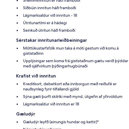
Snemminnritun er háð framboði
Síðbúin innritun háð framboði
Lágmarksaldur við innritun - 18
Útritunartími er á hádegi
Seinkuð útritun háð framboði
Sérstakar innritunarleiðbeiningar
Móttökustarfsfólk mun taka á móti gestum við komu á
gististaðinn
Upplýsingar sem koma frá gististaðnum gætu verið þýddar
með sjálfvirkum þýðingarhugbúnaði
Krafist við innritun
Kreditkort, debetkort eða innborgun með reiðufé er
nauðsynleg fyrir tilfallandi gjöld
Sýna gæti þurft skilríki með mynd, útgefin af yfirvöldum
Lágmarksaldur við innritun er 18
Gæludýr
Gæludýr leyfð (einungis hundar og kettir)*