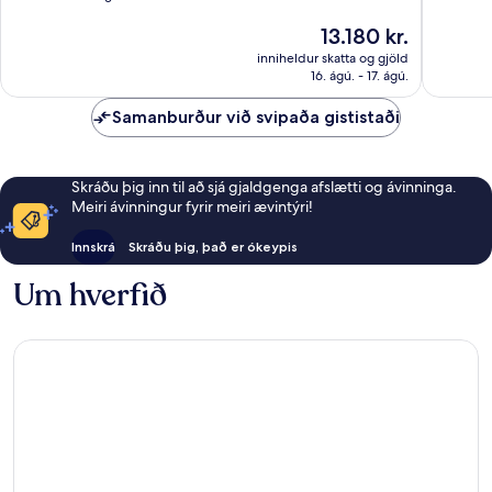
10,
Frankfur
Frábært
Verðið
13.180 kr.
Dásamlegt,
1.019
er
1.547
umsagni
inniheldur skatta og gjöld
13.180 kr.
umsagnir
16. ágú. - 17. ágú.
Samanburður við svipaða gististaði
Skráðu þig inn til að sjá gjaldgenga afslætti og ávinninga.
Meiri ávinningur fyrir meiri ævintýri!
Innskrá
Skráðu þig, það er ókeypis
Um hverfið