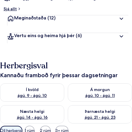
Sjá allt
Meginaðstaða
(12)
Vertu eins og heima hjá þér
(6)
Herbergisval
Kannaðu framboð fyrir þessar dagsetningar
Athuga framboð í kvöld ágú. 9 - ágú. 10
Athuga framboð á morgun ágú.
Í kvöld
Á morgun
ágú. 9 - ágú. 10
ágú. 10 - ágú. 11
Athuga framboð næstu helgi ágú. 14 - ágú. 16
Athuga framboð þarnæstu helg
Næsta helgi
Þarnæsta helgi
ágú. 14 - ágú. 16
ágú. 21 - ágú. 23
Síur
Öll herbergi
1 rúm
2 rúm
3+ rúm