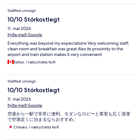
Staðfest umsögn
10/10 Stórkostlegt
11. maí 2026
Þýða með Google
Everything was beyond my expectations Very welcoming staff,
clean room and breakfast was great Also its proximity to the
airport and train station makes it very convenient
Esther, 1 nætur/nátta ferð
Staðfest umsögn
10/10 Stórkostlegt
11. maí 2026
Þýða með Google
空港から一駅で非常に便利。モダンなロビーと客室も広く清潔
で空港近くに泊まるならおすすめ。
Chikako, 1 nætur/nátta ferð