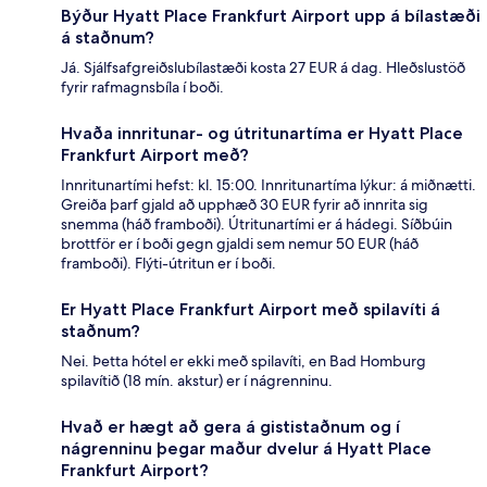
Býður Hyatt Place Frankfurt Airport upp á bílastæði
á staðnum?
Já. Sjálfsafgreiðslubílastæði kosta 27 EUR á dag. Hleðslustöð
fyrir rafmagnsbíla í boði.
Hvaða innritunar- og útritunartíma er Hyatt Place
Frankfurt Airport með?
Innritunartími hefst: kl. 15:00. Innritunartíma lýkur: á miðnætti.
Greiða þarf gjald að upphæð 30 EUR fyrir að innrita sig
snemma (háð framboði). Útritunartími er á hádegi. Síðbúin
brottför er í boði gegn gjaldi sem nemur 50 EUR (háð
framboði). Flýti-útritun er í boði.
Er Hyatt Place Frankfurt Airport með spilavíti á
staðnum?
Nei. Þetta hótel er ekki með spilavíti, en Bad Homburg
spilavítið (18 mín. akstur) er í nágrenninu.
Hvað er hægt að gera á gististaðnum og í
nágrenninu þegar maður dvelur á Hyatt Place
Frankfurt Airport?