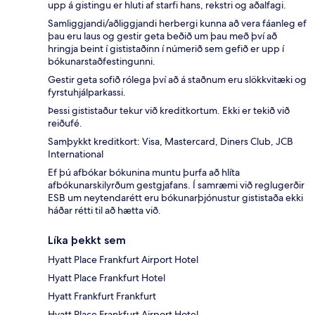
upp á gistingu er hluti af starfi hans, rekstri og aðalfagi.
Samliggjandi/aðliggjandi herbergi kunna að vera fáanleg ef
þau eru laus og gestir geta beðið um þau með því að
hringja beint í gististaðinn í númerið sem gefið er upp í
bókunarstaðfestingunni.
Gestir geta sofið rólega því að á staðnum eru slökkvitæki og
fyrstuhjálparkassi.
Þessi gististaður tekur við kreditkortum. Ekki er tekið við
reiðufé.
Samþykkt kreditkort: Visa, Mastercard, Diners Club, JCB
International
Ef þú afbókar bókunina muntu þurfa að hlíta
afbókunarskilyrðum gestgjafans. Í samræmi við reglugerðir
ESB um neytendarétt eru bókunarþjónustur gististaða ekki
háðar rétti til að hætta við.
Líka þekkt sem
Hyatt Place Frankfurt Airport Hotel
Hyatt Place Frankfurt Hotel
Hyatt Frankfurt Frankfurt
Hyatt Place Frankfurt Airport Hotel