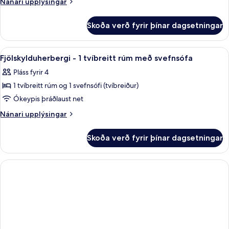
Nánari
Nánari upplýsingar
-
upplýsingar
fyrir
1
Skoða verð fyrir þínar dagsetningar
Classic-
einbreitt
herbergi
rúm
-
Skoða
Fjölskylduherbergi - 1 tvíbreitt rúm me
9
1
Fjölskylduherbergi - 1 tvíbreitt rúm með svefnsófa
allar
einbreitt
Pláss fyrir 4
rúm
myndir
1 tvíbreitt rúm og 1 svefnsófi (tvíbreiður)
fyrir
Fjölskylduherbergi
Ókeypis þráðlaust net
-
Nánari
Nánari upplýsingar
1
upplýsingar
fyrir
tvíbreitt
Skoða verð fyrir þínar dagsetningar
Fjölskylduherbergi
rúm
-
með
1
svefnsófa
tvíbreitt
rúm
með
svefnsófa