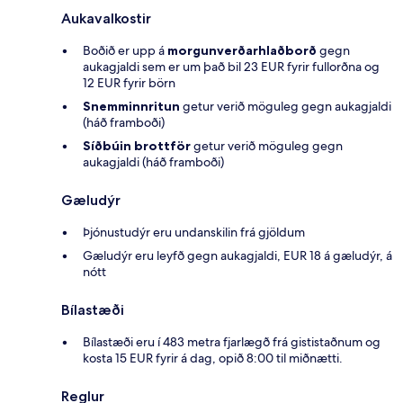
Aukavalkostir
Boðið er upp á
morgunverðarhlaðborð
gegn
aukagjaldi sem er um það bil 23 EUR fyrir fullorðna og
12 EUR fyrir börn
Snemminnritun
getur verið möguleg gegn aukagjaldi
(háð framboði)
Síðbúin brottför
getur verið möguleg gegn
aukagjaldi (háð framboði)
Gæludýr
Þjónustudýr eru undanskilin frá gjöldum
Gæludýr eru leyfð gegn aukagjaldi, EUR 18 á gæludýr, á
nótt
Bílastæði
Bílastæði eru í 483 metra fjarlægð frá gististaðnum og
kosta 15 EUR fyrir á dag, opið 8:00 til miðnætti.
Reglur