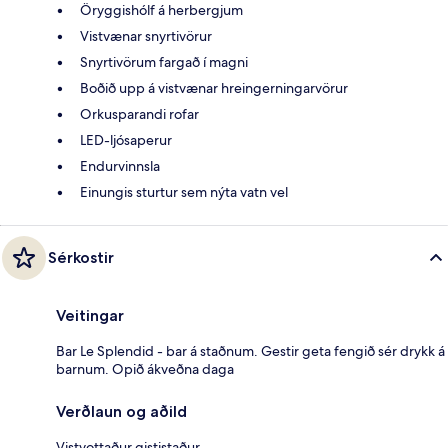
Öryggishólf á herbergjum
Vistvænar snyrtivörur
Snyrtivörum fargað í magni
Boðið upp á vistvænar hreingerningarvörur
Orkusparandi rofar
LED-ljósaperur
Endurvinnsla
Einungis sturtur sem nýta vatn vel
Sérkostir
Veitingar
Bar Le Splendid - bar á staðnum. Gestir geta fengið sér drykk á
barnum. Opið ákveðna daga
Verðlaun og aðild
Vistvottaður gististaður