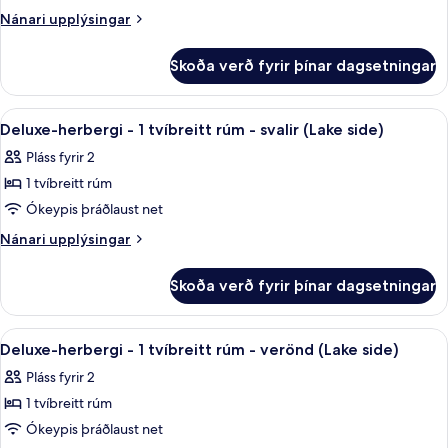
-
Nánari
Nánari upplýsingar
1
upplýsingar
tvíbreitt
fyrir
Skoða verð fyrir þínar dagsetningar
Superior-
rúm
herbergi
-
Skoða
Deluxe-herbergi - 1 tvíbreitt rúm - sval
6
1
Deluxe-herbergi - 1 tvíbreitt rúm - svalir (Lake side)
allar
tvíbreitt
Pláss fyrir 2
rúm
myndir
1 tvíbreitt rúm
fyrir
Deluxe-
Ókeypis þráðlaust net
herbergi
Nánari
Nánari upplýsingar
-
upplýsingar
fyrir
1
Skoða verð fyrir þínar dagsetningar
Deluxe-
tvíbreitt
herbergi
rúm
-
Skoða
Deluxe-herbergi - 1 tvíbreitt rúm - ver
11
-
1
Deluxe-herbergi - 1 tvíbreitt rúm - verönd (Lake side)
allar
tvíbreitt
svalir
Pláss fyrir 2
rúm
myndir
(Lake
-
1 tvíbreitt rúm
fyrir
side)
svalir
Deluxe-
Ókeypis þráðlaust net
(Lake