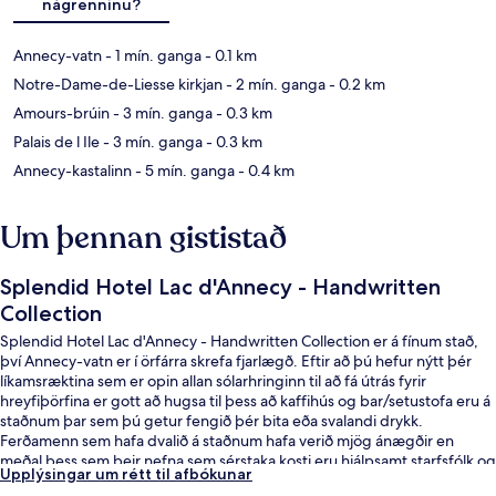
nágrenninu?
Annecy-vatn
- 1 mín. ganga
- 0.1 km
Notre-Dame-de-Liesse kirkjan
- 2 mín. ganga
- 0.2 km
Amours-brúin
- 3 mín. ganga
- 0.3 km
Palais de l Ile
- 3 mín. ganga
- 0.3 km
Annecy-kastalinn
- 5 mín. ganga
- 0.4 km
Um þennan gististað
Splendid Hotel Lac d'Annecy - Handwritten
Collection
Splendid Hotel Lac d'Annecy - Handwritten Collection er á fínum stað,
því Annecy-vatn er í örfárra skrefa fjarlægð. Eftir að þú hefur nýtt þér
líkamsræktina sem er opin allan sólarhringinn til að fá útrás fyrir
hreyfiþörfina er gott að hugsa til þess að kaffihús og bar/setustofa eru á
staðnum þar sem þú getur fengið þér bita eða svalandi drykk.
Ferðamenn sem hafa dvalið á staðnum hafa verið mjög ánægðir en
meðal þess sem þeir nefna sem sérstaka kosti eru hjálpsamt starfsfólk og
Upplýsingar um rétt til afbókunar
góð staðsetning.