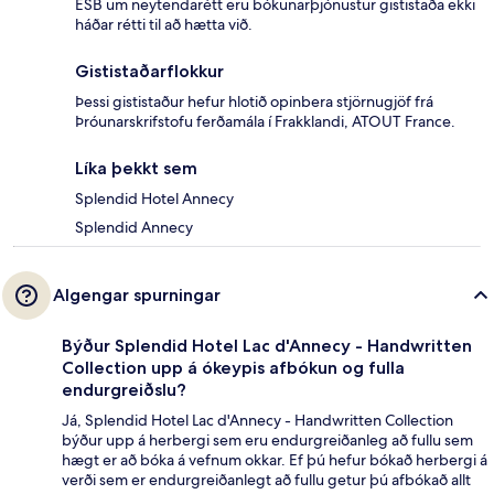
ESB um neytendarétt eru bókunarþjónustur gististaða ekki
háðar rétti til að hætta við.
Gististaðarflokkur
Þessi gististaður hefur hlotið opinbera stjörnugjöf frá
Þróunarskrifstofu ferðamála í Frakklandi, ATOUT France.
Líka þekkt sem
Splendid Hotel Annecy
Splendid Annecy
Algengar spurningar
Býður Splendid Hotel Lac d'Annecy - Handwritten
Collection upp á ókeypis afbókun og fulla
endurgreiðslu?
Já, Splendid Hotel Lac d'Annecy - Handwritten Collection
býður upp á herbergi sem eru endurgreiðanleg að fullu sem
hægt er að bóka á vefnum okkar. Ef þú hefur bókað herbergi á
verði sem er endurgreiðanlegt að fullu getur þú afbókað allt