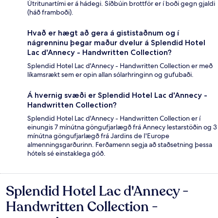
Útritunartími er á hádegi. Síðbúin brottför er í boði gegn gjaldi
(háð framboði).
Hvað er hægt að gera á gististaðnum og í
nágrenninu þegar maður dvelur á Splendid Hotel
Lac d'Annecy - Handwritten Collection?
Splendid Hotel Lac d'Annecy - Handwritten Collection er með
líkamsrækt sem er opin allan sólarhringinn og gufubaði.
Á hvernig svæði er Splendid Hotel Lac d'Annecy -
Handwritten Collection?
Splendid Hotel Lac d'Annecy - Handwritten Collection er í
einungis 7 mínútna göngufjarlægð frá Annecy lestarstöðin og 3
mínútna göngufjarlægð frá Jardins de I'Europe
almenningsgarðurinn. Ferðamenn segja að staðsetning þessa
hótels sé einstaklega góð.
Splendid Hotel Lac d'Annecy -
Umsagnir
Handwritten Collection -