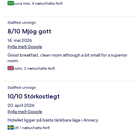
Lucia Ines, 4 nætur/nátta ferð
Staðfest umsögn
8/10 Mjög gott
14. maí 2026
Þýða með Google
Good breakfast, clean room although a bit small for a superior
room.
John, 2 nætur/nátta ferð
Staðfest umsögn
10/10 Stórkostlegt
20. apríl 2026
Þýða með Google
Hotellet ligger på bästa tänkbara läge i Annecy.
Ulf, 1 nætur/nátta ferð