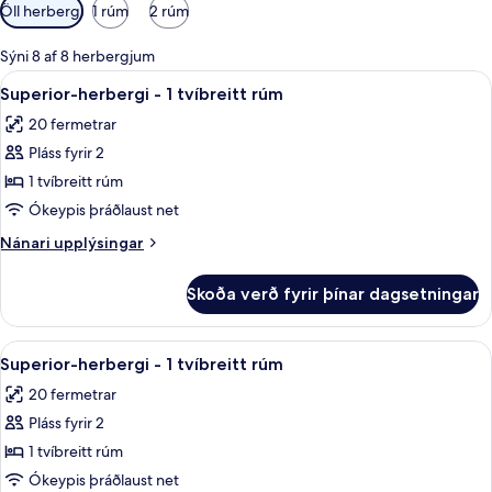
Síur
Öll herbergi
1 rúm
2 rúm
í
boði
Sýni 8 af 8 herbergjum
fyrir
Skoða
Superior-herbergi - 1 tvíbreitt rúm | R
10
Superior-herbergi - 1 tvíbreitt rúm
herbergi
allar
20 fermetrar
myndir
Pláss fyrir 2
fyrir
Superior-
1 tvíbreitt rúm
herbergi
Ókeypis þráðlaust net
-
Nánari
Nánari upplýsingar
1
upplýsingar
tvíbreitt
fyrir
Skoða verð fyrir þínar dagsetningar
Superior-
rúm
herbergi
-
Skoða
Superior-herbergi - 1 tvíbreitt rúm | R
9
1
Superior-herbergi - 1 tvíbreitt rúm
allar
tvíbreitt
20 fermetrar
rúm
myndir
Pláss fyrir 2
fyrir
Superior-
1 tvíbreitt rúm
herbergi
Ókeypis þráðlaust net