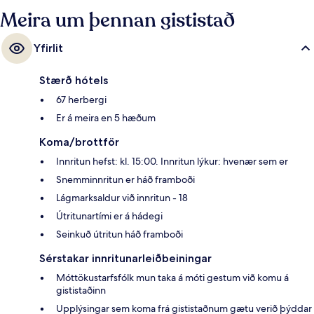
Meira um þennan gististað
Yfirlit
Stærð hótels
67 herbergi
Er á meira en 5 hæðum
Koma/brottför
Innritun hefst: kl. 15:00. Innritun lýkur: hvenær sem er
Snemminnritun er háð framboði
Lágmarksaldur við innritun - 18
Útritunartími er á hádegi
Seinkuð útritun háð framboði
Sérstakar innritunarleiðbeiningar
Móttökustarfsfólk mun taka á móti gestum við komu á
gististaðinn
Upplýsingar sem koma frá gististaðnum gætu verið þýddar