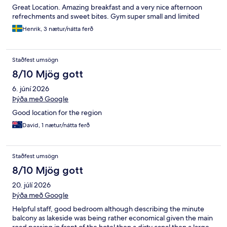
Great Location. Amazing breakfast and a very nice afternoon
refrechments and sweet bites. Gym super small and limited
Henrik, 3 nætur/nátta ferð
Staðfest umsögn
8/10 Mjög gott
6. júní 2026
Þýða með Google
Good location for the region
David, 1 nætur/nátta ferð
Staðfest umsögn
8/10 Mjög gott
20. júlí 2026
Þýða með Google
Helpful staff, good bedroom although describing the minute
balcony as lakeside was being rather economical given the main
road passing in front of the hotel then a dirty canal then a large