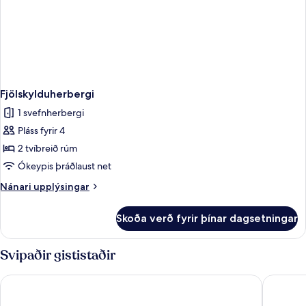
Fjölskylduherbergi
1 svefnherbergi
Pláss fyrir 4
2 tvíbreið rúm
Ókeypis þráðlaust net
Nánari
Nánari upplýsingar
upplýsingar
fyrir
Skoða verð fyrir þínar dagsetningar
Fjölskylduherbergi
Svipaðir gististaðir
Le Pélican
Allobrog