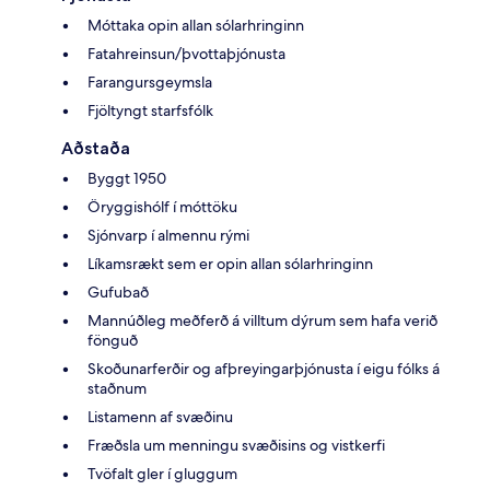
Móttaka opin allan sólarhringinn
Fatahreinsun/þvottaþjónusta
Farangursgeymsla
Fjöltyngt starfsfólk
Aðstaða
Byggt 1950
Öryggishólf í móttöku
Sjónvarp í almennu rými
Líkamsrækt sem er opin allan sólarhringinn
Gufubað
Mannúðleg meðferð á villtum dýrum sem hafa verið
fönguð
Skoðunarferðir og afþreyingarþjónusta í eigu fólks á
staðnum
Listamenn af svæðinu
Fræðsla um menningu svæðisins og vistkerfi
Tvöfalt gler í gluggum