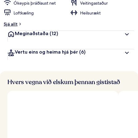
Ókeypis þráðlaust net
Veitingastaður
Loftkæling
Heilsurækt
Sjá allt
Meginaðstaða
(12)
Vertu eins og heima hjá þér
(6)
Hvers vegna við elskum þennan gististað