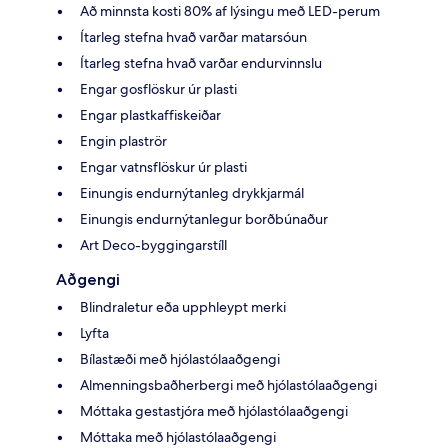
Að minnsta kosti 80% af lýsingu með LED-perum
Ítarleg stefna hvað varðar matarsóun
Ítarleg stefna hvað varðar endurvinnslu
Engar gosflöskur úr plasti
Engar plastkaffiskeiðar
Engin plaströr
Engar vatnsflöskur úr plasti
Einungis endurnýtanleg drykkjarmál
Einungis endurnýtanlegur borðbúnaður
Art Deco-byggingarstíll
Aðgengi
Blindraletur eða upphleypt merki
Lyfta
Bílastæði með hjólastólaaðgengi
Almenningsbaðherbergi með hjólastólaaðgengi
Móttaka gestastjóra með hjólastólaaðgengi
Móttaka með hjólastólaaðgengi