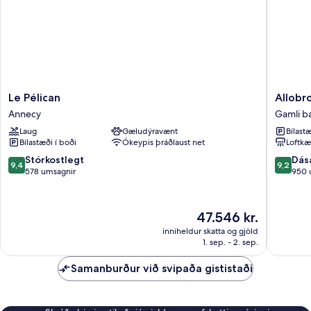
Le
Allobro
Le Pélican
Allobr
Pélican
Park
Annecy
Gamli b
Annecy
Hotel
Laug
Gæludýravænt
Bílastæ
Gamli
Bílastæði í boði
Ókeypis þráðlaust net
Loftkæ
bærinn
í
9.4
9.2
Stórkostlegt
Dás
9,4
9,2
Annecy
af
af
578 umsagnir
950 
10,
10,
Stórkostlegt,
Dásamle
578
950
Verðið
47.546 kr.
umsagnir
umsagni
er
inniheldur skatta og gjöld
47.546 kr.
1. sep. - 2. sep.
Samanburður við svipaða gististaði