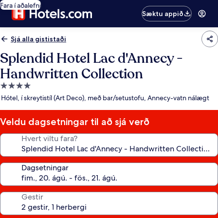
Fara í aðalefni
Sæktu appið
Sjá alla gististaði
Splendid Hotel Lac d'Annecy -
Handwritten Collection
4.0
stjörnu
Hótel, í skreytistíl (Art Deco), með bar/setustofu, Annecy-vatn nálægt
gististaður
Veldu dagsetningar til að sjá verð
Hvert viltu fara?
Dagsetningar
Gestir