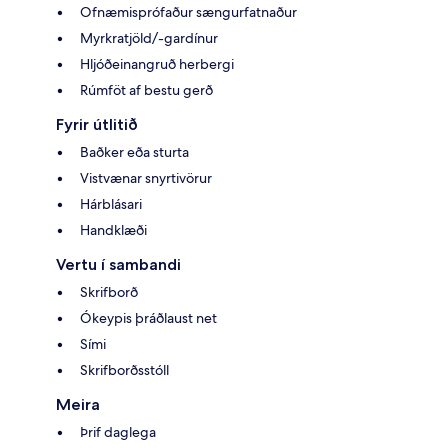
Ofnæmisprófaður sængurfatnaður
Myrkratjöld/-gardínur
Hljóðeinangruð herbergi
Rúmföt af bestu gerð
Fyrir útlitið
Baðker eða sturta
Vistvænar snyrtivörur
Hárblásari
Handklæði
Vertu í sambandi
Skrifborð
Ókeypis þráðlaust net
Sími
Skrifborðsstóll
Meira
Þrif daglega