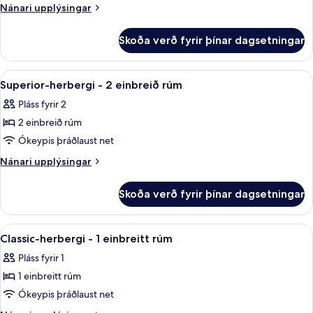
herbergi
side)
Nánari
Nánari upplýsingar
-
upplýsingar
fyrir
1
Skoða verð fyrir þínar dagsetningar
Deluxe-
tvíbreitt
herbergi
rúm
-
Skoða
Superior-herbergi - 2 einbreið rúm | R
6
-
1
Superior-herbergi - 2 einbreið rúm
allar
tvíbreitt
verönd
Pláss fyrir 2
rúm
myndir
(Lake
-
2 einbreið rúm
fyrir
side)
verönd
Superior-
Ókeypis þráðlaust net
(Lake
herbergi
side)
Nánari
Nánari upplýsingar
-
upplýsingar
fyrir
2
Skoða verð fyrir þínar dagsetningar
Superior-
einbreið
herbergi
rúm
-
Skoða
Classic-herbergi - 1 einbreitt rúm | Rú
6
2
Classic-herbergi - 1 einbreitt rúm
allar
einbreið
Pláss fyrir 1
rúm
myndir
1 einbreitt rúm
fyrir
Classic-
Ókeypis þráðlaust net
herbergi