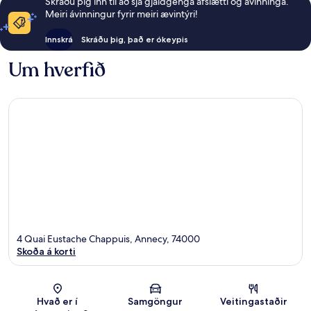
Skráðu þig inn til að sjá gjaldgenga afslætti og ávinninga.
Meiri ávinningur fyrir meiri ævintýri!
Innskrá
Skráðu þig, það er ókeypis
Um hverfið
4 Quai Eustache Chappuis, Annecy, 74000
Skoða á korti
Kort
Hvað er í
Samgöngur
Veitingastaðir