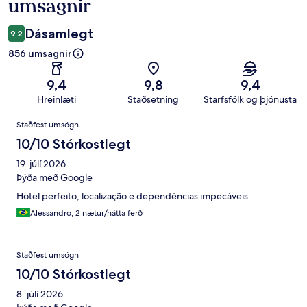
umsagnir
Dásamlegt
9,2
856 umsagnir
9,4
9,8
9,4
Hreinlæti
Staðsetning
Starfsfólk og þjónusta
Umsagnir
Staðfest umsögn
10/10 Stórkostlegt
19. júlí 2026
Þýða með Google
Hotel perfeito, localização e dependências impecáveis.
Alessandro, 2 nætur/nátta ferð
Staðfest umsögn
10/10 Stórkostlegt
8. júlí 2026