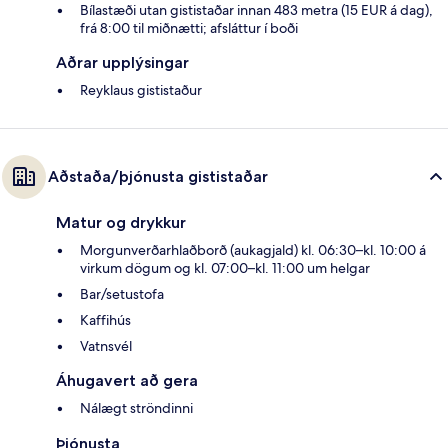
Bílastæði utan gististaðar innan 483 metra (15 EUR á dag),
frá 8:00 til miðnætti; afsláttur í boði
Aðrar upplýsingar
Reyklaus gististaður
Aðstaða/þjónusta gististaðar
Matur og drykkur
Morgunverðarhlaðborð (aukagjald) kl. 06:30–kl. 10:00 á
virkum dögum og kl. 07:00–kl. 11:00 um helgar
Bar/setustofa
Kaffihús
Vatnsvél
Áhugavert að gera
Nálægt ströndinni
Þjónusta