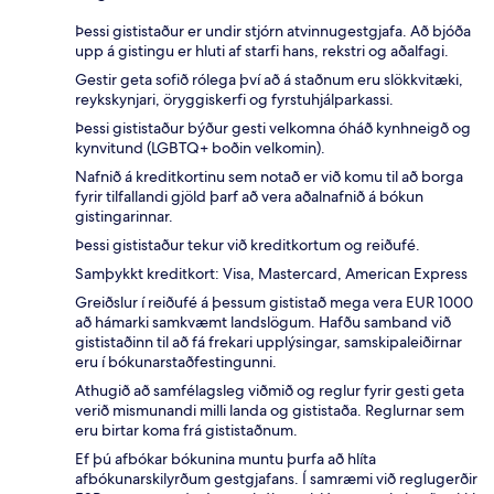
Þessi gististaður er undir stjórn atvinnugestgjafa. Að bjóða
upp á gistingu er hluti af starfi hans, rekstri og aðalfagi.
Gestir geta sofið rólega því að á staðnum eru slökkvitæki,
reykskynjari, öryggiskerfi og fyrstuhjálparkassi.
Þessi gististaður býður gesti velkomna óháð kynhneigð og
kynvitund (LGBTQ+ boðin velkomin).
Nafnið á kreditkortinu sem notað er við komu til að borga
fyrir tilfallandi gjöld þarf að vera aðalnafnið á bókun
gistingarinnar.
Þessi gististaður tekur við kreditkortum og reiðufé.
Samþykkt kreditkort: Visa, Mastercard, American Express
Greiðslur í reiðufé á þessum gististað mega vera EUR 1000
að hámarki samkvæmt landslögum. Hafðu samband við
gististaðinn til að fá frekari upplýsingar, samskipaleiðirnar
eru í bókunarstaðfestingunni.
Athugið að samfélagsleg viðmið og reglur fyrir gesti geta
verið mismunandi milli landa og gististaða. Reglurnar sem
eru birtar koma frá gististaðnum.
Ef þú afbókar bókunina muntu þurfa að hlíta
afbókunarskilyrðum gestgjafans. Í samræmi við reglugerðir