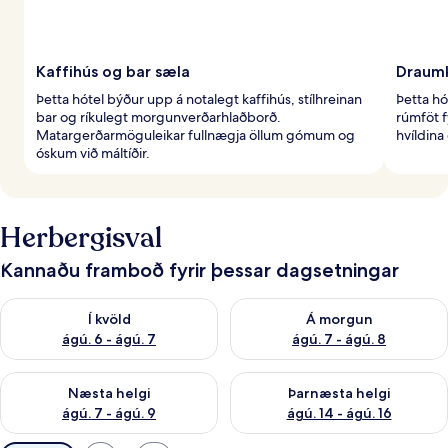
Kaffihús og bar sæla
Draumk
Þetta hótel býður upp á notalegt kaffihús, stílhreinan
Þetta h
bar og ríkulegt morgunverðarhlaðborð.
rúmföt f
Matargerðarmöguleikar fullnægja öllum gómum og
hvíldina
óskum við máltíðir.
Herbergisval
Kannaðu framboð fyrir þessar dagsetningar
Athuga framboð í kvöld ágú. 6 - ágú. 7
Athuga framboð á morgun ágú.
Í kvöld
Á morgun
ágú. 6 - ágú. 7
ágú. 7 - ágú. 8
Athuga framboð næstu helgi ágú. 7 - ágú. 9
Athuga framboð þarnæstu helgi
Næsta helgi
Þarnæsta helgi
ágú. 7 - ágú. 9
ágú. 14 - ágú. 16