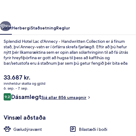
d'Annecy
-
Handwritten
rra
Næsta
Collection
91+
Yfirlit
Herbergi
Staðsetning
Reglur
Splendid Hotel Lac d'Annecy - Handwritten Collection er á fínum
stað, því Annecy-vatn er í örfárra skrefa fjarlægð. Eftir að þú hefur
nýtt þér líkamsræktina sem er opin allan sólarhringinn til að fá útrás
fyrir hreyfiþörfina er gott að hugsa til þess að kaffihús og
bar/setustofa eru á staðnum þar sem þú getur fengið þér bita eða
svalandi drykk. Ferðamenn sem hafa dvalið á staðnum hafa verið
mjög ánægðir en meðal þess sem þeir nefna sem sérstaka kosti eru
Núverandi
33.687 kr.
hjálpsamt starfsfólk og góð staðsetning.
verð
inniheldur skatta og gjöld
er
6. sep. - 7. sep.
Móttaka
33.687 kr.
Umsagnir
Dásamlegt
9,2
Sjá allar 856 umsagnir
9,2 af 10
Vinsæl aðstaða
Gæludýravænt
Bílastæði í boði