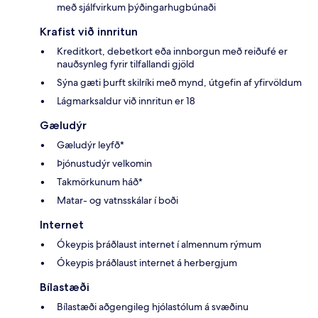
með sjálfvirkum þýðingarhugbúnaði
Krafist við innritun
Kreditkort, debetkort eða innborgun með reiðufé er
nauðsynleg fyrir tilfallandi gjöld
Sýna gæti þurft skilríki með mynd, útgefin af yfirvöldum
Lágmarksaldur við innritun er 18
Gæludýr
Gæludýr leyfð*
Þjónustudýr velkomin
Takmörkunum háð*
Matar- og vatnsskálar í boði
Internet
Ókeypis þráðlaust internet í almennum rýmum
Ókeypis þráðlaust internet á herbergjum
Bílastæði
Bílastæði aðgengileg hjólastólum á svæðinu