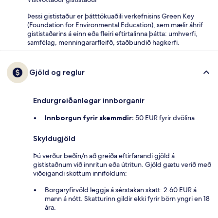
Þessi gististaður er þátttökuaðili verkefnisins Green Key
(Foundation for Environmental Education), sem mælir áhrif
gististaðarins á einn eða fleiri eftirtalinna þátta: umhverfi,
samfélag, menningararfleifð, staðbundið hagkerfi.
Gjöld og reglur
Endurgreiðanlegar innborganir
Innborgun fyrir skemmdir:
50 EUR fyrir dvölina
Skyldugjöld
Þú verður beðin/n að greiða eftirfarandi gjöld á
gististaðnum við innritun eða útritun. Gjöld gætu verið með
viðeigandi sköttum inniföldum:
Borgaryfirvöld leggja á sérstakan skatt: 2.60 EUR á
mann á nótt. Skatturinn gildir ekki fyrir börn yngri en 18
ára.