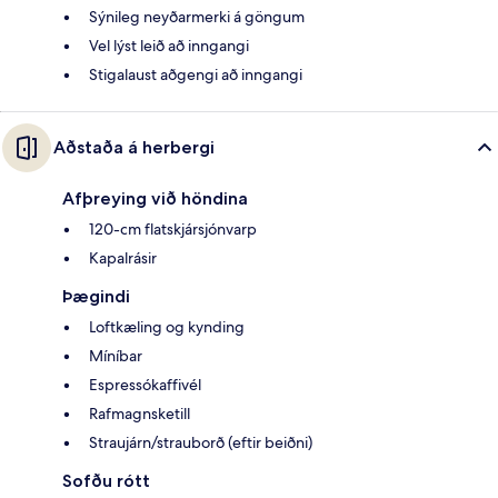
Sýnileg neyðarmerki á göngum
Vel lýst leið að inngangi
Stigalaust aðgengi að inngangi
Aðstaða á herbergi
Afþreying við höndina
120-cm flatskjársjónvarp
Kapalrásir
Þægindi
Loftkæling og kynding
Míníbar
Espressókaffivél
Rafmagnsketill
Straujárn/strauborð (eftir beiðni)
Sofðu rótt