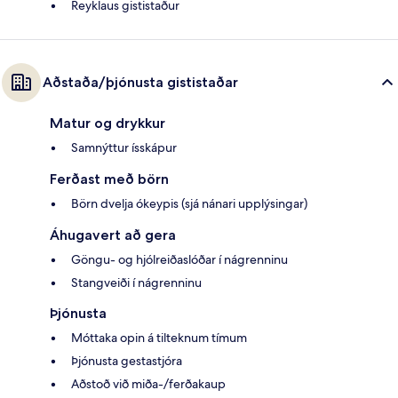
Reyklaus gististaður
Aðstaða/þjónusta gististaðar
Matur og drykkur
Samnýttur ísskápur
Ferðast með börn
Börn dvelja ókeypis (sjá nánari upplýsingar)
Áhugavert að gera
Göngu- og hjólreiðaslóðar í nágrenninu
Stangveiði í nágrenninu
Þjónusta
Móttaka opin á tilteknum tímum
Þjónusta gestastjóra
Aðstoð við miða-/ferðakaup