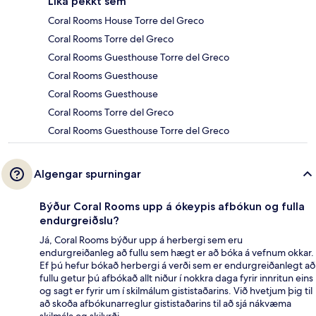
Líka þekkt sem
Coral Rooms House Torre del Greco
Coral Rooms Torre del Greco
Coral Rooms Guesthouse Torre del Greco
Coral Rooms Guesthouse
Coral Rooms Guesthouse
Coral Rooms Torre del Greco
Coral Rooms Guesthouse Torre del Greco
Algengar spurningar
Býður Coral Rooms upp á ókeypis afbókun og fulla
endurgreiðslu?
Já, Coral Rooms býður upp á herbergi sem eru
endurgreiðanleg að fullu sem hægt er að bóka á vefnum okkar.
Ef þú hefur bókað herbergi á verði sem er endurgreiðanlegt að
fullu getur þú afbókað allt niður í nokkra daga fyrir innritun eins
og sagt er fyrir um í skilmálum gististaðarins. Við hvetjum þig til
að skoða afbókunarreglur gististaðarins til að sjá nákvæma