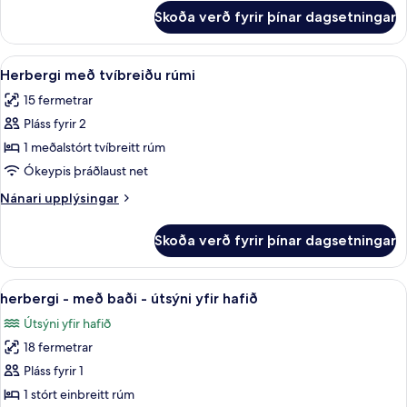
baði
fyrir
Skoða verð fyrir þínar dagsetningar
Herbergi
fyrir
þrjá
Skoða
Herbergi með tvíbreiðu rúmi | Rúmföt 
8
-
Herbergi með tvíbreiðu rúmi
allar
með
15 fermetrar
baði
myndir
Pláss fyrir 2
fyrir
Herbergi
1 meðalstórt tvíbreitt rúm
með
Ókeypis þráðlaust net
tvíbreiðu
Nánari
Nánari upplýsingar
rúmi
upplýsingar
fyrir
Skoða verð fyrir þínar dagsetningar
Herbergi
með
tvíbreiðu
Skoða
herbergi - með baði - útsýni yfir hafi
10
rúmi
herbergi - með baði - útsýni yfir hafið
allar
Útsýni yfir hafið
myndir
18 fermetrar
fyrir
herbergi
Pláss fyrir 1
-
1 stórt einbreitt rúm