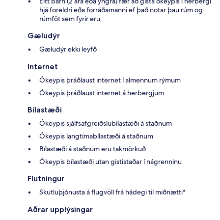
Eitt barn (2 ára eða yngra) fær að gista ókeypis í herbergi
hjá foreldri eða forráðamanni ef það notar þau rúm og
rúmföt sem fyrir eru.
Gæludýr
Gæludýr ekki leyfð
Internet
Ókeypis þráðlaust internet í almennum rýmum
Ókeypis þráðlaust internet á herbergjum
Bílastæði
Ókeypis sjálfsafgreiðslubílastæði á staðnum
Ókeypis langtímabílastæði á staðnum
Bílastæði á staðnum eru takmörkuð
Ókeypis bílastæði utan gististaðar í nágrenninu
Flutningur
Skutluþjónusta á flugvöll frá hádegi til miðnætti*
Aðrar upplýsingar