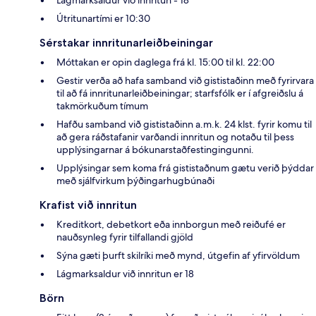
Lágmarksaldur við innritun - 18
Útritunartími er 10:30
Sérstakar innritunarleiðbeiningar
Móttakan er opin daglega frá kl. 15:00 til kl. 22:00
Gestir verða að hafa samband við gististaðinn með fyrirvara
til að fá innritunarleiðbeiningar; starfsfólk er í afgreiðslu á
takmörkuðum tímum
Hafðu samband við gististaðinn a.m.k. 24 klst. fyrir komu til
að gera ráðstafanir varðandi innritun og notaðu til þess
upplýsingarnar á bókunarstaðfestingingunni.
Upplýsingar sem koma frá gististaðnum gætu verið þýddar
með sjálfvirkum þýðingarhugbúnaði
Krafist við innritun
Kreditkort, debetkort eða innborgun með reiðufé er
nauðsynleg fyrir tilfallandi gjöld
Sýna gæti þurft skilríki með mynd, útgefin af yfirvöldum
Lágmarksaldur við innritun er 18
Börn