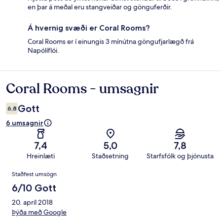
en þar á meðal eru stangveiðar og gönguferðir.
Á hvernig svæði er Coral Rooms?
Coral Rooms er í einungis 3 mínútna göngufjarlægð frá
Napólíflói.
Coral Rooms - umsagnir
Umsagnir
Gott
6,8
6 umsagnir
7,4
5,0
7,8
Hreinlæti
Staðsetning
Starfsfólk og þjónusta
Umsagnir
Staðfest umsögn
6/10 Gott
20. apríl 2018
Þýða með Google