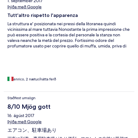
1. september 2017
Þýða með Google
Tutt'altro rispetto l'apparenza
La struttura e' posizionata nei pressi della litoranea quindi
vicinissima al mare tuttavia Nonostante la prima impressione che
può essere positiva e la cortesia del personale la stanza non
valeva neanche la metà del prezzo. Fortissimo odore del
profumatore usato per coprire quello di muffa, umida, priva di
frigorifero in stanza ma con uno cumulativo sul corridoio, wifi
pessima se pur presenti più hotspot, macchie di umidità e
ruggine nel bagno, vista praticamente su strada, ruggine e
formiche in bagno e cuscini macchiati
enrico, 2 nætur/nátta ferð
Staðfest umsögn
8/10 Mjög gott
16. ágúst 2017
Þýða með Google
エアコン、駐車場あり