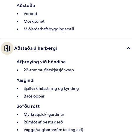
Aðstaða
Verönd
Moskítónet
Miðjarðarhafsbyggingarstíll
Aðstaða á herbergi
Afþreying við höndina
22-tommu flatskjársjónvarp
Þægindi
Sjálfvirk hitastilling og kynding
Baðsloppar
Sofðu rótt
Myrkratjöld/-gardínur
Rúmföt af bestu gerð
Vagga/ungbarnarúm (aukagjald)