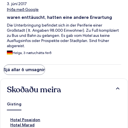
3. júní 2017
Þýða með Google
waren enttäuscht, hatten eine andere Erwartung
Die Unterbringung befindet sich in der Periferie einer
Großstadt ( lt. Angaben 98.000 Einwohner). Zu Fuß kompliziert
zu Bus und Bahn zu gelangen. Es gab vom Hotel aus keine
Ausflugsinfos oder Prospekte oder Stadtplan. Sind früher
abgereist.
Helga, 3 nætur/nátta ferð
Sjá allar 6 umsagnir
Skoðaðu meira
Gisting
H
Hotel Poseidon
l
H
Hotel Marad