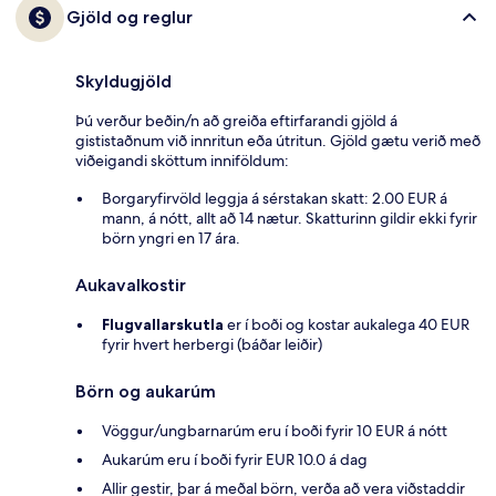
Gjöld og reglur
Skyldugjöld
Þú verður beðin/n að greiða eftirfarandi gjöld á
gististaðnum við innritun eða útritun. Gjöld gætu verið með
viðeigandi sköttum inniföldum:
Borgaryfirvöld leggja á sérstakan skatt: 2.00 EUR á
mann, á nótt, allt að 14 nætur. Skatturinn gildir ekki fyrir
börn yngri en 17 ára.
Aukavalkostir
Flugvallarskutla
er í boði og kostar aukalega 40 EUR
fyrir hvert herbergi (báðar leiðir)
Börn og aukarúm
Vöggur/ungbarnarúm eru í boði fyrir 10 EUR á nótt
Aukarúm eru í boði fyrir EUR 10.0 á dag
Allir gestir, þar á meðal börn, verða að vera viðstaddir