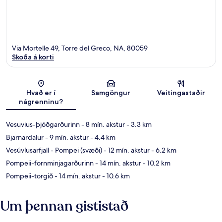
Via Mortelle 49, Torre del Greco, NA, 80059
Skoða á korti
Kort
Hvað er í
Samgöngur
Veitingastaðir
nágrenninu?
Vesuvius-þjóðgarðurinn
- 8 mín. akstur
- 3.3 km
Bjarnardalur
- 9 mín. akstur
- 4.4 km
Vesúvíusarfjall - Pompei (svæði)
- 12 mín. akstur
- 6.2 km
Pompeii-fornminjagarðurinn
- 14 mín. akstur
- 10.2 km
Pompeii-torgið
- 14 mín. akstur
- 10.6 km
Um þennan gististað