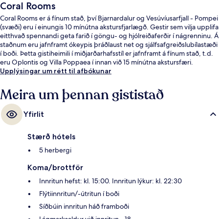
Coral Rooms
Coral Rooms er á fínum stað, því Bjarnardalur og Vesúvíusarfjall - Pompei
(svæði) eru í einungis 10 mínútna akstursfjarlægð. Gestir sem vilja upplifa
eitthvað spennandi geta farið í göngu- og hjólreiðaferðir í nágrenninu. Á
staðnum eru jafnframt ókeypis þráðlaust net og sjálfsafgreiðslubílastæði
í boði. Þetta gistiheimili í miðjarðarhafsstíl er jafnframt á fínum stað, t.d.
eru Oplontis og Villa Poppaea í innan við 15 mínútna akstursfæri.
Upplýsingar um rétt til afbókunar
Meira um þennan gististað
Yfirlit
Stærð hótels
5 herbergi
Koma/brottför
Innritun hefst: kl. 15:00. Innritun lýkur: kl. 22:30
Flýtiinnritun/-útritun í boði
Síðbúin innritun háð framboði