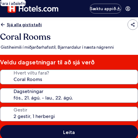
Fara í aðalefni
Sæktu appið
Sjá alla gististaði
Coral Rooms
Gistiheimili í miðjarðarhafsstíl, Bjarnardalur í næsta nágrenni
Veldu dagsetningar til að sjá verð
Hvert viltu fara?
Dagsetningar
Gestir
Leita