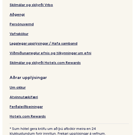
Skilmálar og skilyrði Vrbo
Aðgengi
Persónuvernd
Vafrakökur
Lagalegar upplýsingar / Hafa samband
Viðmiðunarreglur efnis og tilkynningar um efni
Skilmálar og skilyrði Hotels.com Rewards
Aðrar upplýsingar
Um okkur
Atvinnutækifæri
Ferðaleiðbeiningar
Hotels.com Rewards
* Sum hótel gera kröfu um að þú afbókir meira en 24
klukkustundum fyrir innritun. Frekari upplýsingar á vefnum.