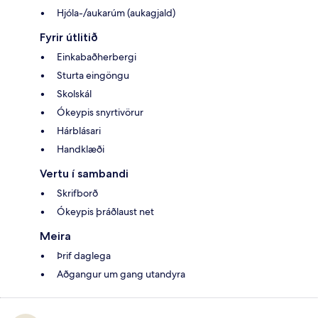
Hjóla-/aukarúm (aukagjald)
Fyrir útlitið
Einkabaðherbergi
Sturta eingöngu
Skolskál
Ókeypis snyrtivörur
Hárblásari
Handklæði
Vertu í sambandi
Skrifborð
Ókeypis þráðlaust net
Meira
Þrif daglega
Aðgangur um gang utandyra