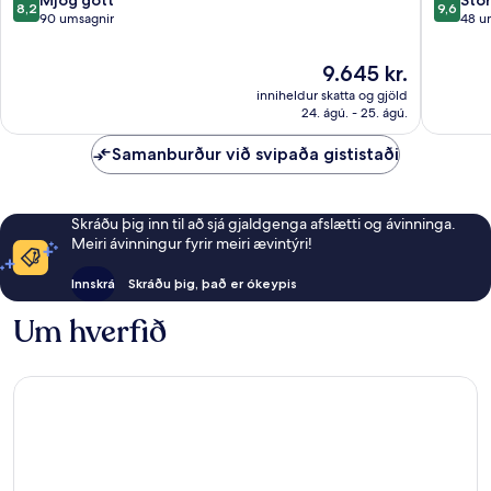
8,2
9,6
af
af
90 umsagnir
48 u
10,
10,
Mjög
Stórkost
Verðið
9.645 kr.
gott,
48
er
inniheldur skatta og gjöld
90
umsagni
9.645 kr.
24. ágú. - 25. ágú.
umsagnir
Samanburður við svipaða gististaði
Skráðu þig inn til að sjá gjaldgenga afslætti og ávinninga.
Meiri ávinningur fyrir meiri ævintýri!
Innskrá
Skráðu þig, það er ókeypis
Um hverfið