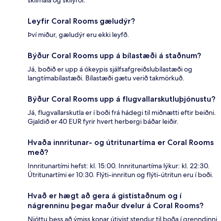
skilmála og skilyrði.
Leyfir Coral Rooms gæludýr?
Því miður, gæludýr eru ekki leyfð.
Býður Coral Rooms upp á bílastæði á staðnum?
Já, boðið er upp á ókeypis sjálfsafgreiðslubílastæði og
langtímabílastæði. Bílastæði gætu verið takmörkuð.
Býður Coral Rooms upp á flugvallarskutluþjónustu?
Já, flugvallarskutla er í boði frá hádegi til miðnætti eftir beiðni.
Gjaldið er 40 EUR fyrir hvert herbergi báðar leiðir.
Hvaða innritunar- og útritunartíma er Coral Rooms
með?
Innritunartími hefst: kl. 15:00. Innritunartíma lýkur: kl. 22:30.
Útritunartími er 10:30. Flýti-innritun og flýti-útritun eru í boði.
Hvað er hægt að gera á gististaðnum og í
nágrenninu þegar maður dvelur á Coral Rooms?
Njóttu þess að ýmiss konar útivist stendur til boða í grenndinni,