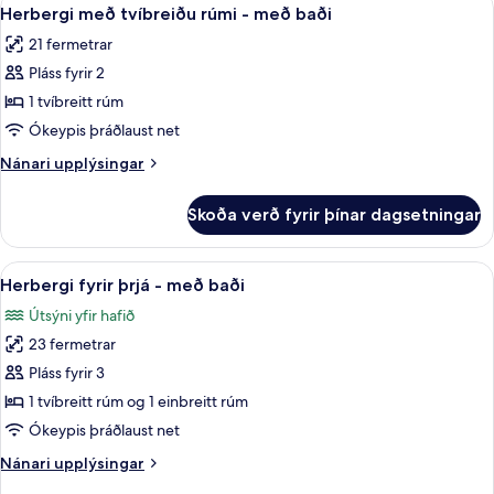
Skoða
9
Herbergi með tvíbreiðu rúmi - með baði
herbergi
allar
21 fermetrar
myndir
Pláss fyrir 2
fyrir
Herbergi
1 tvíbreitt rúm
með
Ókeypis þráðlaust net
tvíbreiðu
Nánari
Nánari upplýsingar
rúmi
upplýsingar
-
fyrir
Skoða verð fyrir þínar dagsetningar
Herbergi
með
með
baði
tvíbreiðu
Skoða
Herbergi fyrir þrjá - með baði | Rúmfö
9
rúmi
Herbergi fyrir þrjá - með baði
allar
-
Útsýni yfir hafið
með
myndir
baði
23 fermetrar
fyrir
Herbergi
Pláss fyrir 3
fyrir
1 tvíbreitt rúm og 1 einbreitt rúm
þrjá
Ókeypis þráðlaust net
-
Nánari
Nánari upplýsingar
með
upplýsingar