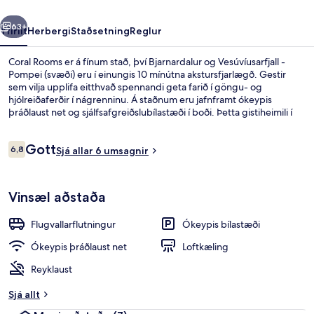
rra
Næsta
63+
Yfirlit
Herbergi
Staðsetning
Reglur
Coral Rooms er á fínum stað, því Bjarnardalur og Vesúvíusarfjall -
Pompei (svæði) eru í einungis 10 mínútna akstursfjarlægð. Gestir
sem vilja upplifa eitthvað spennandi geta farið í göngu- og
hjólreiðaferðir í nágrenninu. Á staðnum eru jafnframt ókeypis
þráðlaust net og sjálfsafgreiðslubílastæði í boði. Þetta gistiheimili í
miðjarðarhafsstíl er jafnframt á fínum stað, t.d. eru Oplontis og Villa
Poppaea í innan við 15 mínútna akstursfæri.
Umsagnir
Gott
6,8
Sjá allar 6 umsagnir
6,8 af 10
Að innan
Vinsæl aðstaða
Flugvallarflutningur
Ókeypis bílastæði
Ókeypis þráðlaust net
Loftkæling
Reyklaust
Sjá allt