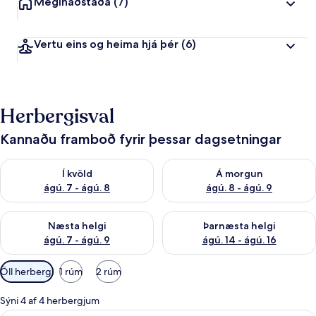
Meginaðstaða
(7)
Vertu eins og heima hjá þér
(6)
Herbergisval
Kannaðu framboð fyrir þessar dagsetningar
Athuga framboð í kvöld ágú. 7 - ágú. 8
Athuga framboð á morgun ágú.
Í kvöld
Á morgun
ágú. 7 - ágú. 8
ágú. 8 - ágú. 9
Athuga framboð næstu helgi ágú. 7 - ágú. 9
Athuga framboð þarnæstu helgi
Næsta helgi
Þarnæsta helgi
ágú. 7 - ágú. 9
ágú. 14 - ágú. 16
Síur
Öll herbergi
1 rúm
2 rúm
í
boði
Sýni 4 af 4 herbergjum
fyrir
Herbergi með tvíbreiðu rúmi - með bað