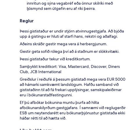
innritun og sýna vegabréf eða önnur skilríki með
ljósmynd sem útgefin eru af ríki þeirra.
Reglur
Þessi gististaður er undir stjórn atvinnugestgjafa. Að bjóða
upp á gistingu er hluti af starfi hans, rekstri og aðalfagi.
Aðeins skráðir gestir mega vera á herbergjunum.
Gestir geta sofið rólega því að á staðnum er slökkvitæki.
Þessi gististaður tekur við kreditkortum.
Samþykkt kreditkort: Visa, Mastercard, Discover, Diners
Club, JCB International
Greiðslur í reiðufé á þessum gististað mega vera EUR 5000
að hámarki samkvæmt landslögum. Hafðu samband við
gististaðinn til að fá frekari upplýsingar, samskipaleiðirnar
eru í bókunarstaðfestingunni.
Ef þú afbókar bókunina muntu þurfa að hlíta
afbókunarskilyrðum gestgjafans. Í samræmi við reglugerðir
ESB um neytendarétt eru bókunarþjónustur gististaða ekki
háðar rétti til að hætta við.