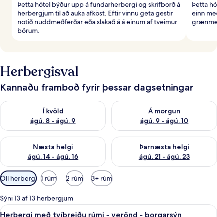
Þetta hótel býður upp á fundarherbergi og skrifborð á
Þetta hó
herbergjum til að auka afköst. Eftir vinnu geta gestir
einn með
notið nuddmeðferðar eða slakað á á einum af tveimur
grænmet
börum.
Herbergisval
Kannaðu framboð fyrir þessar dagsetningar
Athuga framboð í kvöld ágú. 8 - ágú. 9
Athuga framboð á morgun ágú.
Í kvöld
Á morgun
ágú. 8 - ágú. 9
ágú. 9 - ágú. 10
Athuga framboð næstu helgi ágú. 14 - ágú. 16
Athuga framboð þarnæstu helg
Næsta helgi
Þarnæsta helgi
ágú. 14 - ágú. 16
ágú. 21 - ágú. 23
Síur
Öll herbergi
1 rúm
2 rúm
3+ rúm
í
boði
Sýni 13 af 13 herbergjum
fyrir
Skoða
Míníbar, skrifborð, myrkratjöld/-gard
5
Herbergi með tvíbreiðu rúmi - verönd - borgarsýn
herbergi