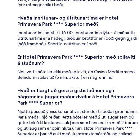
fyrir rafmagnsbíla í boði.
Hvaða innritunar- og útritunartíma er Hotel
Primavera Park **** Superior með?
Innritunartími hefst: kl. 16:00. Innritunartíma lýkur: á miðnætti.
Útritunartími er á hádegi. Síðbúin brottför er í boði gegn gjaldi
(háð framboði). Snertilaus útritun er í boði.
Er Hotel Primavera Park **** Superior með spilavíti
á staðnum?
Nei. Þetta hótel er ekki með spilavíti, en Casino Mediterraneo
Benidorm spilavítið (5 mín. akstur) er í nágrenninu.
Hvað er hægt að gera á gististaðnum og í
nágrenninu þegar maður dvelur á Hotel Primavera
Park **** Superior?
Njóttu þess að ýmiss konar útivist stendur til boða í grenndinni.
Þar á meðal: hjólreiðar. Þetta hótel er með 2 útilaugar sem þú
getur tekið til kostanna auk þess sem hann er líka með 2 börum
og útilaug sem er opin hluta úr ári. Hotel Primavera Park ****
Superior er þar að auki með líkamsræktaraðstöðu og spilasal.