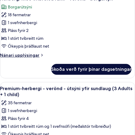
allar
Borgarútsýni
myndir
18 fermetrar
fyrir
Herbergi
1 svefnherbergi
með
Pláss fyrir 2
tvíbreiðu
1 stórt tvíbreitt rúm
rúmi
Ókeypis þráðlaust net
-
Nánari
Nánari upplýsingar
verönd
upplýsingar
-
fyrir
Skoða verð fyrir þínar dagsetningar
borgarsýn
Herbergi
með
tvíbreiðu
Skoða
Míníbar, skrifborð, myrkratjöld/-gard
6
rúmi
Premium-herbergi - verönd - útsýni yfir sundlaug (3 Adults
allar
-
+ 1 child)
verönd
myndir
35 fermetrar
-
fyrir
borgarsýn
1 svefnherbergi
Premium-
Pláss fyrir 4
herbergi
-
1 stórt tvíbreitt rúm og 1 svefnsófi (meðalstór tvíbreiður)
verönd
Ókeypis þráðlaust net