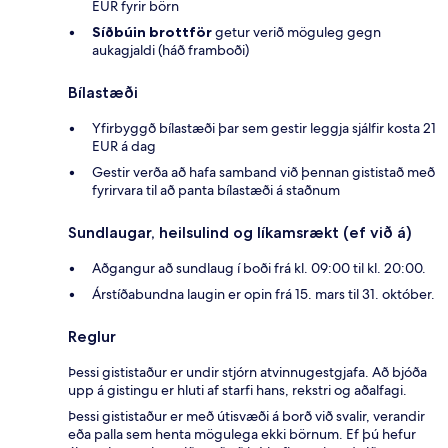
EUR fyrir börn
Síðbúin brottför
getur verið möguleg gegn
aukagjaldi (háð framboði)
Bílastæði
Yfirbyggð bílastæði þar sem gestir leggja sjálfir kosta 21
EUR á dag
Gestir verða að hafa samband við þennan gististað með
fyrirvara til að panta bílastæði á staðnum
Sundlaugar, heilsulind og líkamsrækt (ef við á)
Aðgangur að sundlaug í boði frá kl. 09:00 til kl. 20:00.
Árstíðabundna laugin er opin frá 15. mars til 31. október.
Reglur
Þessi gististaður er undir stjórn atvinnugestgjafa. Að bjóða
upp á gistingu er hluti af starfi hans, rekstri og aðalfagi.
Þessi gististaður er með útisvæði á borð við svalir, verandir
eða palla sem henta mögulega ekki börnum. Ef þú hefur