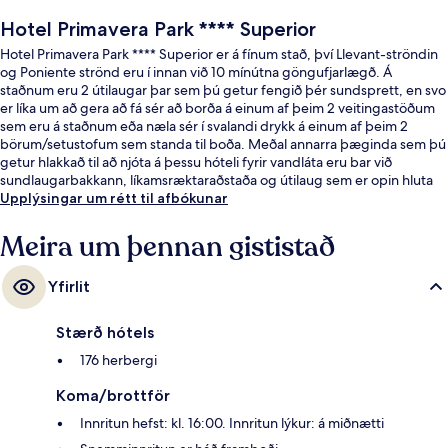
Hotel Primavera Park **** Superior
Hotel Primavera Park **** Superior er á fínum stað, því Llevant-ströndin
og Poniente strönd eru í innan við 10 mínútna göngufjarlægð. Á
staðnum eru 2 útilaugar þar sem þú getur fengið þér sundsprett, en svo
er líka um að gera að fá sér að borða á einum af þeim 2 veitingastöðum
sem eru á staðnum eða næla sér í svalandi drykk á einum af þeim 2
börum/setustofum sem standa til boða. Meðal annarra þæginda sem þú
getur hlakkað til að njóta á þessu hóteli fyrir vandláta eru bar við
sundlaugarbakkann, líkamsræktaraðstaða og útilaug sem er opin hluta
úr ári. Aðrir gestir hafa sérstaklega sagt að hjálpsamt starfsfólk sé meðal
Upplýsingar um rétt til afbókunar
helstu kosta gististaðarins.
Meira um þennan gististað
Yfirlit
Stærð hótels
176 herbergi
Koma/brottför
Innritun hefst: kl. 16:00. Innritun lýkur: á miðnætti