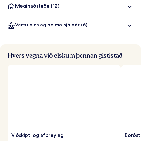
Meginaðstaða
(12)
Vertu eins og heima hjá þér
(6)
Hvers vegna við elskum þennan gististað
Viðskipti og afþreying
Borðst