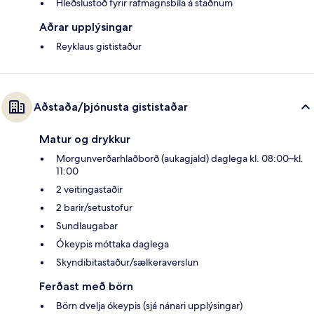
Hleðslustöð fyrir rafmagnsbíla á staðnum
Aðrar upplýsingar
Reyklaus gististaður
Aðstaða/þjónusta gististaðar
Matur og drykkur
Morgunverðarhlaðborð (aukagjald) daglega kl. 08:00–kl.
11:00
2 veitingastaðir
2 barir/setustofur
Sundlaugabar
Ókeypis móttaka daglega
Skyndibitastaður/sælkeraverslun
Ferðast með börn
Börn dvelja ókeypis (sjá nánari upplýsingar)