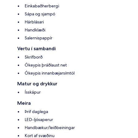
Einkabaðherbergi
Sápa og sjampó
Hárblásari
Handklæði
Salernispappír
Vertu í sambandi
Skrifborð
Ókeypis þráðlaust net
Ókeypis innanbæjarsímtöl
Matur og drykkur
Ísskápur
Meira
Þrif daglega
LED-ljósaperur
Handbækur/leiðbeiningar
Kort af svæðinu