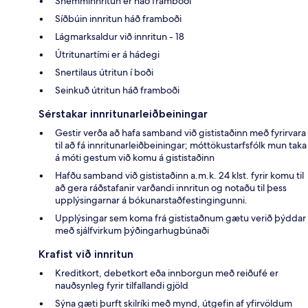
Snemminnritun er háð framboði
Síðbúin innritun háð framboði
Lágmarksaldur við innritun - 18
Útritunartími er á hádegi
Snertilaus útritun í boði
Seinkuð útritun háð framboði
Sérstakar innritunarleiðbeiningar
Gestir verða að hafa samband við gististaðinn með fyrirvara
til að fá innritunarleiðbeiningar; móttökustarfsfólk mun taka
á móti gestum við komu á gististaðinn
Hafðu samband við gististaðinn a.m.k. 24 klst. fyrir komu til
að gera ráðstafanir varðandi innritun og notaðu til þess
upplýsingarnar á bókunarstaðfestingingunni.
Upplýsingar sem koma frá gististaðnum gætu verið þýddar
með sjálfvirkum þýðingarhugbúnaði
Krafist við innritun
Kreditkort, debetkort eða innborgun með reiðufé er
nauðsynleg fyrir tilfallandi gjöld
Sýna gæti þurft skilríki með mynd, útgefin af yfirvöldum