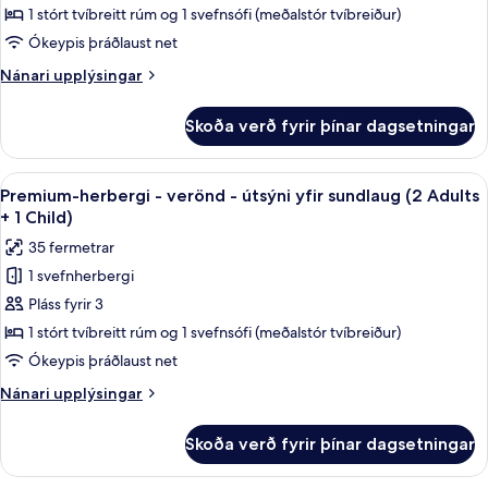
-
1 stórt tvíbreitt rúm og 1 svefnsófi (meðalstór tvíbreiður)
verönd
Ókeypis þráðlaust net
-
Nánari
Nánari upplýsingar
útsýni
upplýsingar
yfir
fyrir
Skoða verð fyrir þínar dagsetningar
Premium-
sundlaug
herbergi
(2
-
Skoða
Míníbar, skrifborð, myrkratjöld/-gard
Adults
6
verönd
Premium-herbergi - verönd - útsýni yfir sundlaug (2 Adults
allar
-
+
+ 1 Child)
útsýni
myndir
2
35 fermetrar
yfir
fyrir
children)
sundlaug
1 svefnherbergi
Premium-
(2
Pláss fyrir 3
herbergi
Adults
+
-
1 stórt tvíbreitt rúm og 1 svefnsófi (meðalstór tvíbreiður)
2
verönd
Ókeypis þráðlaust net
children)
-
Nánari
Nánari upplýsingar
útsýni
upplýsingar
yfir
fyrir
Skoða verð fyrir þínar dagsetningar
Premium-
sundlaug
herbergi
(2