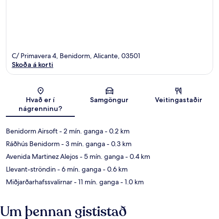
C/ Primavera 4, Benidorm, Alicante, 03501
Skoða á korti
Kort
Hvað er í
Samgöngur
Veitingastaðir
nágrenninu?
Benidorm Airsoft
- 2 mín. ganga
- 0.2 km
Ráðhús Benidorm
- 3 mín. ganga
- 0.3 km
Avenida Martinez Alejos
- 5 mín. ganga
- 0.4 km
Llevant-ströndin
- 6 mín. ganga
- 0.6 km
Miðjarðarhafssvalirnar
- 11 mín. ganga
- 1.0 km
Um þennan gististað