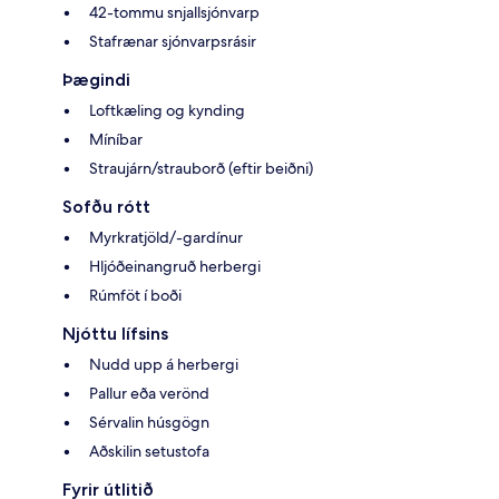
42-tommu snjallsjónvarp
Stafrænar sjónvarpsrásir
Þægindi
Loftkæling og kynding
Míníbar
Straujárn/strauborð (eftir beiðni)
Sofðu rótt
Myrkratjöld/-gardínur
Hljóðeinangruð herbergi
Rúmföt í boði
Njóttu lífsins
Nudd upp á herbergi
Pallur eða verönd
Sérvalin húsgögn
Aðskilin setustofa
Fyrir útlitið