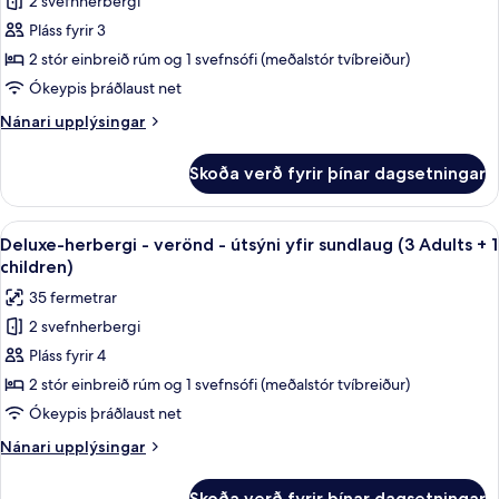
2 svefnherbergi
Deluxe-
Pláss fyrir 3
herbergi
-
2 stór einbreið rúm og 1 svefnsófi (meðalstór tvíbreiður)
verönd
Ókeypis þráðlaust net
-
Nánari
Nánari upplýsingar
útsýni
upplýsingar
yfir
fyrir
Skoða verð fyrir þínar dagsetningar
Deluxe-
sundlaug
herbergi
(2
-
Skoða
Míníbar, skrifborð, myrkratjöld/-gard
Adults
5
verönd
Deluxe-herbergi - verönd - útsýni yfir sundlaug (3 Adults + 1
allar
-
+
children)
útsýni
myndir
1
35 fermetrar
yfir
fyrir
child)
sundlaug
2 svefnherbergi
Deluxe-
(2
Pláss fyrir 4
herbergi
Adults
+
-
2 stór einbreið rúm og 1 svefnsófi (meðalstór tvíbreiður)
1
verönd
Ókeypis þráðlaust net
child)
-
Nánari
Nánari upplýsingar
útsýni
upplýsingar
yfir
fyrir
Skoða verð fyrir þínar dagsetningar