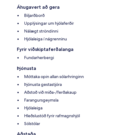
Áhugavert að gera
Biljarðborð
Upplýsingar um hjólaferðir
Nálægt ströndinni
Hjólaleiga í nágrenninu
Fyrir viðskiptaferðalanga
Fundarherbergi
Þjónusta
Móttaka opin allan sólarhringinn
Þjónusta gestastjóra
Aðstoð við miða-/ferðakaup
Farangursgeymsla
Hjólaleiga
Hleðslustöð fyrir rafmagnshjól
Sólstólar
Aðstaða