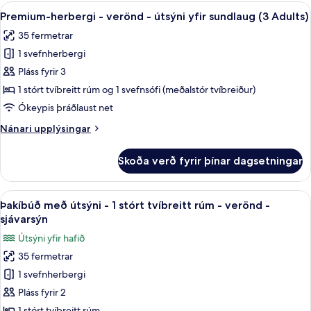
-
Skoða
Míníbar, skrifborð, myrkratjöld/-gard
Adults
5
verönd
Premium-herbergi - verönd - útsýni yfir sundlaug (3 Adults)
allar
-
+
35 fermetrar
útsýni
myndir
1
yfir
1 svefnherbergi
fyrir
Child)
sundlaug
Premium-
Pláss fyrir 3
(2
herbergi
Adults
1 stórt tvíbreitt rúm og 1 svefnsófi (meðalstór tvíbreiður)
+
-
Ókeypis þráðlaust net
1
verönd
Child)
Nánari
Nánari upplýsingar
-
upplýsingar
útsýni
fyrir
Skoða verð fyrir þínar dagsetningar
Premium-
yfir
herbergi
sundlaug
-
Skoða
Þakíbúð með útsýni - 1 stórt tvíbreitt
(3
2
verönd
Þakíbúð með útsýni - 1 stórt tvíbreitt rúm - verönd -
allar
Adults)
-
sjávarsýn
útsýni
myndir
Útsýni yfir hafið
yfir
fyrir
sundlaug
35 fermetrar
Þakíbúð
(3
1 svefnherbergi
með
Adults)
útsýni
Pláss fyrir 2
-
1 stórt tvíbreitt rúm