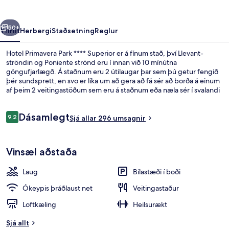
Superior
rra
Næsta
50+
Yfirlit
Herbergi
Staðsetning
Reglur
Hotel Primavera Park **** Superior er á fínum stað, því Llevant-
ströndin og Poniente strönd eru í innan við 10 mínútna
göngufjarlægð. Á staðnum eru 2 útilaugar þar sem þú getur fengið
þér sundsprett, en svo er líka um að gera að fá sér að borða á einum
af þeim 2 veitingastöðum sem eru á staðnum eða næla sér í svalandi
drykk á einum af þeim 2 börum/setustofum sem standa til boða.
Meðal annarra þæginda sem þú getur hlakkað til að njóta á þessu
Umsagnir
Dásamlegt
hóteli fyrir vandláta eru bar við sundlaugarbakkann,
9,2
Sjá allar 296 umsagnir
9,2 af 10
líkamsræktaraðstaða og útilaug sem er opin hluta úr ári. Aðrir gestir
hafa sérstaklega sagt að hjálpsamt starfsfólk sé meðal helstu kosta
2 útilaugar, opið kl. 09:00 til kl. 20:00,
gististaðarins.
Vinsæl aðstaða
Laug
Bílastæði í boði
Ókeypis þráðlaust net
Veitingastaður
Loftkæling
Heilsurækt
Sjá allt