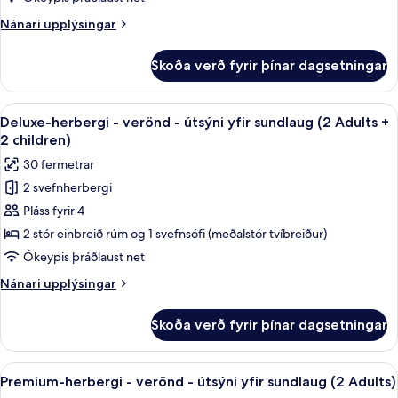
-
Nánari
Nánari upplýsingar
útsýni
upplýsingar
yfir
fyrir
Skoða verð fyrir þínar dagsetningar
Premium-
sundlaug
herbergi
(3
-
Skoða
Míníbar, skrifborð, myrkratjöld/-gard
Adults
5
verönd
Deluxe-herbergi - verönd - útsýni yfir sundlaug (2 Adults +
allar
-
+
2 children)
útsýni
myndir
1
30 fermetrar
yfir
fyrir
child)
sundlaug
2 svefnherbergi
Deluxe-
(3
Pláss fyrir 4
herbergi
Adults
+
-
2 stór einbreið rúm og 1 svefnsófi (meðalstór tvíbreiður)
1
verönd
Ókeypis þráðlaust net
child)
-
Nánari
Nánari upplýsingar
útsýni
upplýsingar
yfir
fyrir
Skoða verð fyrir þínar dagsetningar
Deluxe-
sundlaug
herbergi
(2
-
Skoða
Míníbar, skrifborð, myrkratjöld/-gard
Adults
5
verönd
Premium-herbergi - verönd - útsýni yfir sundlaug (2 Adults)
allar
-