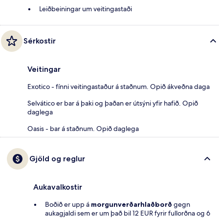
Leiðbeiningar um veitingastaði
Sérkostir
Veitingar
Exotico - fínni veitingastaður á staðnum. Opið ákveðna daga
Selvático er bar á þaki og þaðan er útsýni yfir hafið. Opið
daglega
Oasis - bar á staðnum. Opið daglega
Gjöld og reglur
Aukavalkostir
Boðið er upp á
morgunverðarhlaðborð
gegn
aukagjaldi sem er um það bil 12 EUR fyrir fullorðna og 6