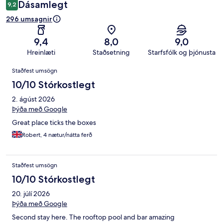
Dásamlegt
9,2
296 umsagnir
9,4
8,0
9,0
Hreinlæti
Staðsetning
Starfsfólk og þjónusta
Umsagnir
Staðfest umsögn
10/10 Stórkostlegt
2. ágúst 2026
Þýða með Google
Great place ticks the boxes
Robert, 4 nætur/nátta ferð
Staðfest umsögn
10/10 Stórkostlegt
20. júlí 2026
Þýða með Google
Second stay here. The rooftop pool and bar amazing