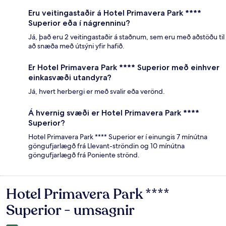
Eru veitingastaðir á Hotel Primavera Park ****
Superior eða í nágrenninu?
Já, það eru 2 veitingastaðir á staðnum, sem eru með aðstöðu til
að snæða með útsýni yfir hafið.
Er Hotel Primavera Park **** Superior með einhver
einkasvæði utandyra?
Já, hvert herbergi er með svalir eða verönd.
Á hvernig svæði er Hotel Primavera Park ****
Superior?
Hotel Primavera Park **** Superior er í einungis 7 mínútna
göngufjarlægð frá Llevant-ströndin og 10 mínútna
göngufjarlægð frá Poniente strönd.
Hotel Primavera Park ****
Umsagnir
Superior - umsagnir