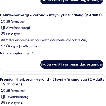
Deluxe-
sundlaug
herbergi
(3
-
Skoða
Míníbar, skrifborð, myrkratjöld/-gard
Adults
5
verönd
Deluxe-herbergi - verönd - útsýni yfir sundlaug (3 Adults)
allar
-
+
35 fermetrar
útsýni
myndir
1
yfir
2 svefnherbergi
fyrir
children)
sundlaug
Deluxe-
Pláss fyrir 3
(3
herbergi
Adults
2 stór einbreið rúm og 1 svefnsófi (meðalstór tvíbreiður)
+
-
Ókeypis þráðlaust net
1
verönd
children)
Nánari
Nánari upplýsingar
-
upplýsingar
útsýni
fyrir
Skoða verð fyrir þínar dagsetningar
Deluxe-
yfir
herbergi
sundlaug
-
Skoða
Míníbar, skrifborð, myrkratjöld/-gard
(3
6
verönd
Premium-herbergi - verönd - útsýni yfir sundlaug (2 Adults
allar
Adults)
-
+ 2 children)
útsýni
myndir
35 fermetrar
yfir
fyrir
sundlaug
1 svefnherbergi
Premium-
(3
Pláss fyrir 4
herbergi
Adults)