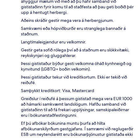
áhyggjur mælum við með að þú hafir samband við
gististaðinn fyrir komu til að staðfesta að þau geti boðið þér
upp á hentugt herbergi.
Aðeins skráðir gestir mega vera á herbergjunum.
Samkvæmi eða hópviðburðir eru stranglega bannaðir á
staðnum.
Langtímaleigjendur eru velkomnir.
Gestir geta sofið rólega því að á staðnum eru slökkvitæki,
reykskynjari og gluggahlerar.
Þessi gististaður býður gesti velkomna óháð kynhneigð og
kynvitund (LGBTQ+ boðin velkomin).
Þessi gististaður tekur við kreditkortum. Ekki er tekið við
reiðufé.
Samþykkt kreditkort: Visa, Mastercard
Greiðslur í reiðufé á þessum gististað mega vera EUR 1000
að hámarki samkvæmt landslögum. Hafðu samband við
gististaðinn til að fá frekari upplýsingar, samskipaleiðirnar
eru í bókunarstaðfestingunni.
Ef þú afbókar bókunina muntu þurfa að hlíta
afbókunarskilyrðum gestgjafans. Í samræmi við reglugerðir
ESB um neytendarétt eru bókunarþjónustur gististaða ekki