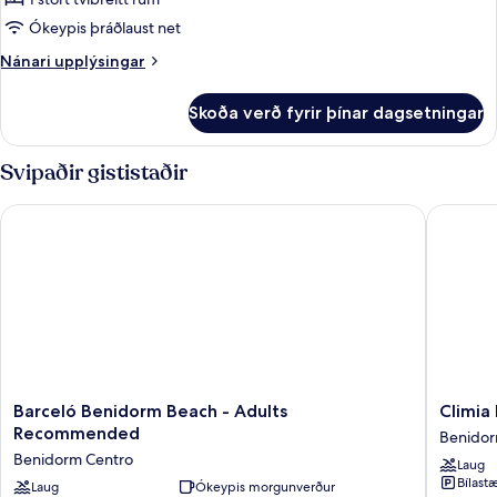
1
Ókeypis þráðlaust net
stórt
Nánari
Nánari upplýsingar
tvíbreitt
upplýsingar
rúm
fyrir
Skoða verð fyrir þínar dagsetningar
Þakíbúð
-
með
verönd
útsýni
Svipaðir gististaðir
-
-
sjávarsýn
1
Barceló Benidorm Beach - Adults Recommended
Climia B
stórt
tvíbreitt
rúm
-
verönd
-
sjávarsýn
Barceló
Climia
Barceló Benidorm Beach - Adults
Climia
Benidorm
Benido
Recommended
Benidor
Beach
Plaza
Benidorm Centro
Laug
-
4*
Bílastæ
Adults
Laug
Ókeypis morgunverður
Hotel