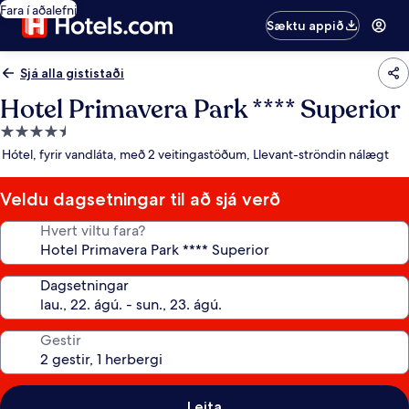
Fara í aðalefni
Sæktu appið
Sjá alla gististaði
Hotel Primavera Park **** Superior
4.5
stjörnu
Hótel, fyrir vandláta, með 2 veitingastöðum, Llevant-ströndin nálægt
gististaður
Veldu dagsetningar til að sjá verð
Hvert viltu fara?
Dagsetningar
Gestir
Leita