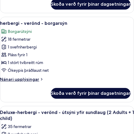
útsýni
fyrir
Skoða verð fyrir þínar dagsetningar
Deluxe-
yfir
herbergi
sundlaug
-
Skoða
Míníbar, skrifborð, myrkratjöld/-gard
(2
5
verönd
herbergi - verönd - borgarsýn
allar
Adults)
-
Borgarútsýni
útsýni
myndir
yfir
18 fermetrar
fyrir
sundlaug
herbergi
1 svefnherbergi
(2
-
Adults)
Pláss fyrir 1
verönd
1 stórt tvíbreitt rúm
-
Ókeypis þráðlaust net
borgarsýn
Nánari
Nánari upplýsingar
upplýsingar
fyrir
Skoða verð fyrir þínar dagsetningar
herbergi
-
verönd
Skoða
Míníbar, skrifborð, myrkratjöld/-gard
5
-
Deluxe-herbergi - verönd - útsýni yfir sundlaug (2 Adults + 1
allar
borgarsýn
child)
myndir
35 fermetrar
fyrir