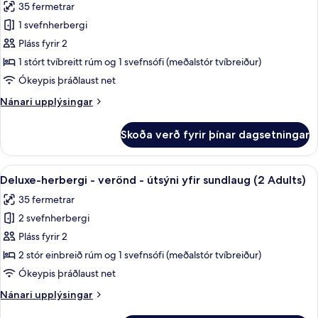
+
35 fermetrar
útsýni
myndir
2
yfir
1 svefnherbergi
fyrir
children)
sundlaug
Premium-
Pláss fyrir 2
(2
herbergi
Adults
1 stórt tvíbreitt rúm og 1 svefnsófi (meðalstór tvíbreiður)
+
-
Ókeypis þráðlaust net
2
verönd
children)
Nánari
Nánari upplýsingar
-
upplýsingar
útsýni
fyrir
Skoða verð fyrir þínar dagsetningar
Premium-
yfir
herbergi
sundlaug
-
Skoða
Míníbar, skrifborð, myrkratjöld/-gard
(2
5
verönd
Deluxe-herbergi - verönd - útsýni yfir sundlaug (2 Adults)
allar
Adults)
-
35 fermetrar
útsýni
myndir
yfir
2 svefnherbergi
fyrir
sundlaug
Deluxe-
Pláss fyrir 2
(2
herbergi
Adults)
2 stór einbreið rúm og 1 svefnsófi (meðalstór tvíbreiður)
-
Ókeypis þráðlaust net
verönd
Nánari
Nánari upplýsingar
-
upplýsingar