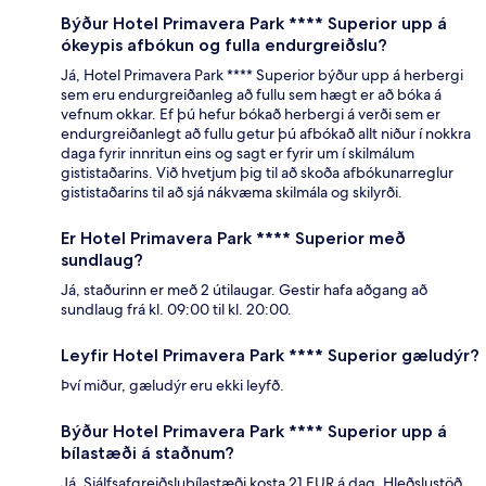
Býður Hotel Primavera Park **** Superior upp á
ókeypis afbókun og fulla endurgreiðslu?
Já, Hotel Primavera Park **** Superior býður upp á herbergi
sem eru endurgreiðanleg að fullu sem hægt er að bóka á
vefnum okkar. Ef þú hefur bókað herbergi á verði sem er
endurgreiðanlegt að fullu getur þú afbókað allt niður í nokkra
daga fyrir innritun eins og sagt er fyrir um í skilmálum
gististaðarins. Við hvetjum þig til að skoða afbókunarreglur
gististaðarins til að sjá nákvæma skilmála og skilyrði.
Er Hotel Primavera Park **** Superior með
sundlaug?
Já, staðurinn er með 2 útilaugar. Gestir hafa aðgang að
sundlaug frá kl. 09:00 til kl. 20:00.
Leyfir Hotel Primavera Park **** Superior gæludýr?
Því miður, gæludýr eru ekki leyfð.
Býður Hotel Primavera Park **** Superior upp á
bílastæði á staðnum?
Já. Sjálfsafgreiðslubílastæði kosta 21 EUR á dag. Hleðslustöð