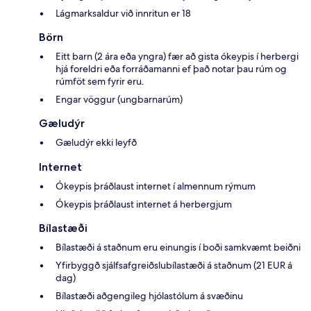
Lágmarksaldur við innritun er 18
Börn
Eitt barn (2 ára eða yngra) fær að gista ókeypis í herbergi
hjá foreldri eða forráðamanni ef það notar þau rúm og
rúmföt sem fyrir eru.
Engar vöggur (ungbarnarúm)
Gæludýr
Gæludýr ekki leyfð
Internet
Ókeypis þráðlaust internet í almennum rýmum
Ókeypis þráðlaust internet á herbergjum
Bílastæði
Bílastæði á staðnum eru einungis í boði samkvæmt beiðni
Yfirbyggð sjálfsafgreiðslubílastæði á staðnum (21 EUR á
dag)
Bílastæði aðgengileg hjólastólum á svæðinu