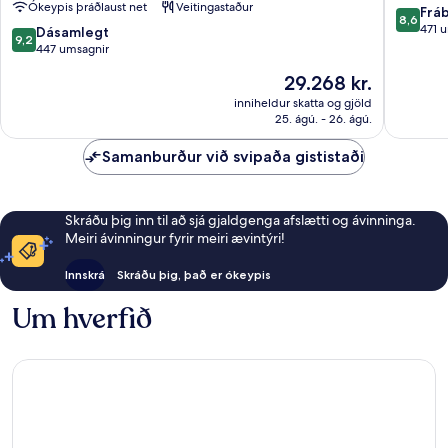
Ókeypis þráðlaust net
Veitingastaður
Recommended
Benido
8.6
Frá
8,6
Benidorm
Centro
af
471 
9.2
Dásamlegt
9,2
Centro
10,
af
447 umsagnir
Frábært
10,
Verðið
29.268 kr.
471
Dásamlegt,
er
umsögn
447
inniheldur skatta og gjöld
29.268 kr.
25. ágú. - 26. ágú.
umsagnir
Samanburður við svipaða gististaði
Skráðu þig inn til að sjá gjaldgenga afslætti og ávinninga.
Meiri ávinningur fyrir meiri ævintýri!
Innskrá
Skráðu þig, það er ókeypis
Um hverfið