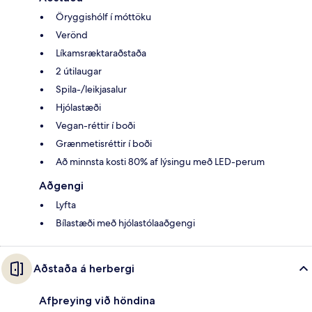
Öryggishólf í móttöku
Verönd
Líkamsræktaraðstaða
2 útilaugar
Spila-/leikjasalur
Hjólastæði
Vegan-réttir í boði
Grænmetisréttir í boði
Að minnsta kosti 80% af lýsingu með LED-perum
Aðgengi
Lyfta
Bílastæði með hjólastólaaðgengi
Aðstaða á herbergi
Afþreying við höndina