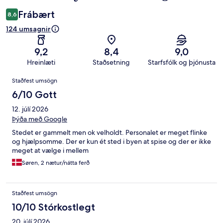
Frábært
8,6
124 umsagnir
9,2
8,4
9,0
Hreinlæti
Staðsetning
Starfsfólk og þjónusta
Umsagnir
Staðfest umsögn
6/10 Gott
12. júlí 2026
Þýða með Google
Stedet er gammelt men ok velholdt. Personalet er meget flinke
og hjælpsomme. Der er kun ét sted i byen at spise og der er ikke
meget at vælge i mellem
Søren, 2 nætur/nátta ferð
Staðfest umsögn
10/10 Stórkostlegt
20. júlí 2026