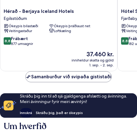
Hérað
Hótel
Hérað - Berjaya Iceland Hotels
Hótel 
-
Staðarb
Egilsstöðum
Fjarðab
Berjaya
Fjarðab
Ókeypis bílastæði
Ókeypis þráðlaust net
Ókeypi
Iceland
Veitingastaður
Loftkæling
Veitin
Hotels
Egilsstöðum
8.8
8.8
Frábært
Frá
8,8
8,8
af
af
877 umsagnir
182 
10,
10,
Verðið
37.460 kr.
Frábært,
Frábært
er
877
182
inniheldur skatta og gjöld
37.460 kr.
1. sep. - 2. sep.
umsagnir
umsagni
Samanburður við svipaða gististaði
Skráðu þig inn til að sjá gjaldgenga afslætti og ávinninga.
Meiri ávinningur fyrir meiri ævintýri!
Innskrá
Skráðu þig, það er ókeypis
Um hverfið