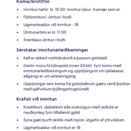
Koma/brottför
Innritun hefst: kl. 15:00. Innritun lýkur: hvenær sem er
Flýtiinnritun/-útritun í boði
Lágmarksaldur við innritun - 18
Útritunartími er kl. 11:00
Snertilaus útritun í boði
Sérstakar innritunarleiðbeiningar
Það er ekkert móttökuborð á þessum gististað.
Gestir munu fá tölvupóst innan 24 klst. fyrir komu með
innritunarleiðbeiningum og upplýsingum um lyklakassa;
aðgengi er um einkainngang
Upplýsingar sem koma frá gististaðnum gætu verið þýddar
með sjálfvirkum þýðingarhugbúnaði
Krafist við innritun
Kreditkort, debetkort eða innborgun með reiðufé er
nauðsynleg fyrir tilfallandi gjöld
Sýna gæti þurft skilríki með mynd, útgefin af yfirvöldum
Lágmarksaldur við innritun er 18