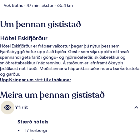
Vök Baths
- 47 mín. akstur
- 66.4 km
Um þennan gististað
Hótel Eskifjörður
Hótel Eskifjörður er frábær valkostur þegar þú nýtur þess sem
Fjarðabyggð hefur upp á að bjóða. Gestir sem vilja upplifa eitthvað
spennandi geta farið í göngu- og hjólreiðaferðir, skíðabrekkur og
snjóbrettabrekkur í nágrenninu. Á staðnum er jafnframt ókeypis
þráðlaust net í boði. Meðal annarra hápunkta staðarins eru bar/setustofa
og garður.
Upplýsingar um rétt til afbókunar
Meira um þennan gististað
Yfirlit
Stærð hótels
17 herbergi