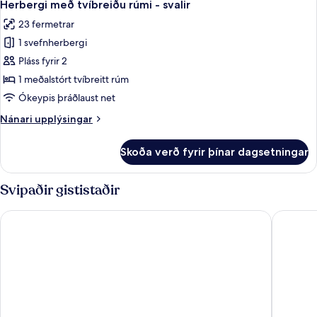
8
-
Herbergi með tvíbreiðu rúmi - svalir
allar
gott
23 fermetrar
aðgengi
myndir
1 svefnherbergi
fyrir
Herbergi
Pláss fyrir 2
með
1 meðalstórt tvíbreitt rúm
tvíbreiðu
Ókeypis þráðlaust net
rúmi
Nánari
Nánari upplýsingar
-
upplýsingar
svalir
fyrir
Skoða verð fyrir þínar dagsetningar
Herbergi
með
tvíbreiðu
Svipaðir gististaðir
rúmi
-
Hérað - Berjaya Iceland Hotels
Hótel St
svalir