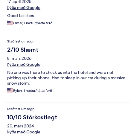
17. apríl 2025
Þýða með Google
Good facilities
Omar, 1 nætur/nátta ferð
Staðfest umsögn
2/10 Slæmt
8. mars 2026
Þýða með Google
No one was there to check us into the hotel and were not
picking up their phone. Had to sleep in our car during a massive
snow storm.
Rylan, 1 nætur/nátta ferð
Staðfest umsögn
10/10 Stórkostlegt
20. mars 2024
Þýða með Google