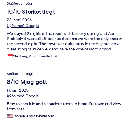
Staðfest umsögn
10/10 Stórkostlegt
23. apríl 2026
Þýða með Google
We stayed 2 nights in the room with balcony during end April.
Probably it was still off peak so it seems we were the only ones in
the second night. The town was quite busy in the day but very
quiet at night. Nice view and have the vibe of Nordic fjord.
Chi Hang, 2 nætur/nátta ferð
Staðfest umsögn
8/10 Mjög gott
11. júní 2025
Þýða með Google
Easy to check in and a spacious room. A beautiful town and view
from here.
Jackson, 1 nætur/nátta ferð