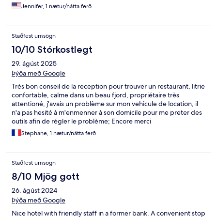
Jennifer, 1 nætur/nátta ferð
Staðfest umsögn
10/10 Stórkostlegt
29. ágúst 2025
Þýða með Google
Très bon conseil de la reception pour trouver un restaurant, litrie
confortable, calme dans un beau fjord, propriétaire très
attentioné, j'avais un problème sur mon vehicule de location, il
n'a pas hesité à m'enmenner à son domicile pour me preter des
outils afin de régler le problème; Encore merci
Stephane, 1 nætur/nátta ferð
Staðfest umsögn
8/10 Mjög gott
26. ágúst 2024
Þýða með Google
Nice hotel with friendly staff in a former bank. A convenient stop