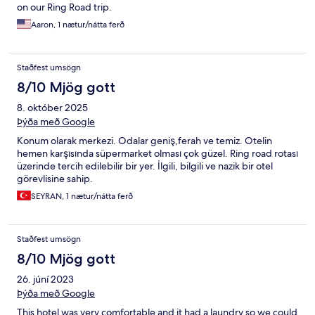
on our Ring Road trip.
Aaron, 1 nætur/nátta ferð
Staðfest umsögn
8/10 Mjög gott
8. október 2025
Þýða með Google
Konum olarak merkezi. Odalar geniş,ferah ve temiz. Otelin
hemen karşısında süpermarket olması çok güzel. Ring road rotası
üzerinde tercih edilebilir bir yer. İlgili, bilgili ve nazik bir otel
görevlisine sahip.
SEYRAN, 1 nætur/nátta ferð
Staðfest umsögn
8/10 Mjög gott
26. júní 2023
Þýða með Google
This hotel was very comfortable and it had a laundry so we could