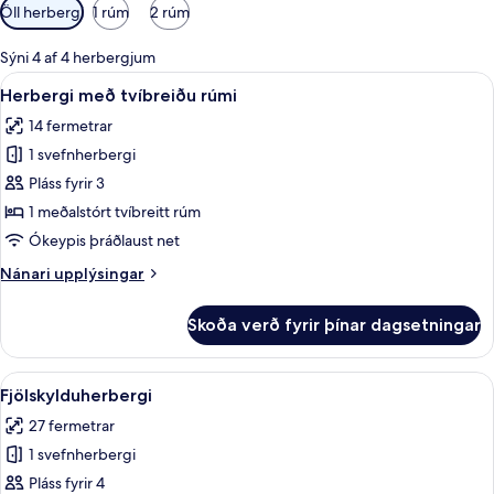
Síur
Öll herbergi
1 rúm
2 rúm
í
boði
Sýni 4 af 4 herbergjum
fyrir
Skoða
Herbergi með tvíbreiðu rúmi | Myrkra
11
Herbergi með tvíbreiðu rúmi
herbergi
allar
14 fermetrar
myndir
1 svefnherbergi
fyrir
Herbergi
Pláss fyrir 3
með
1 meðalstórt tvíbreitt rúm
tvíbreiðu
Ókeypis þráðlaust net
rúmi
Nánari
Nánari upplýsingar
upplýsingar
fyrir
Skoða verð fyrir þínar dagsetningar
Herbergi
með
tvíbreiðu
Skoða
Fjölskylduherbergi | Myrkratjöld/-gar
10
rúmi
Fjölskylduherbergi
allar
27 fermetrar
myndir
1 svefnherbergi
fyrir
Fjölskylduherbergi
Pláss fyrir 4