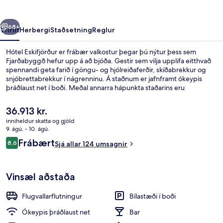
rra
Næsta
68+
Yfirlit
Herbergi
Staðsetning
Reglur
Hótel Eskifjörður er frábær valkostur þegar þú nýtur þess sem
Fjarðabyggð hefur upp á að bjóða. Gestir sem vilja upplifa eitthvað
spennandi geta farið í göngu- og hjólreiðaferðir, skíðabrekkur og
snjóbrettabrekkur í nágrenninu. Á staðnum er jafnframt ókeypis
þráðlaust net í boði. Meðal annarra hápunkta staðarins eru
bar/setustofa og garður.
Núverandi
36.913 kr.
verð
inniheldur skatta og gjöld
er
9. ágú. - 10. ágú.
Móttaka
36.913 kr.
Umsagnir
Frábært
8,6
Sjá allar 124 umsagnir
8,6 af 10
Vinsæl aðstaða
Flugvallarflutningur
Bílastæði í boði
Ókeypis þráðlaust net
Bar