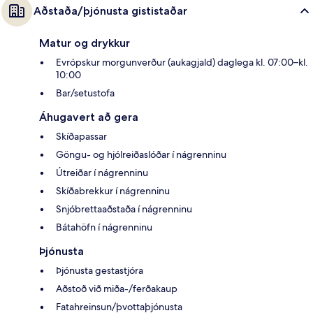
Aðstaða/þjónusta gististaðar
Matur og drykkur
Evrópskur morgunverður (aukagjald) daglega kl. 07:00–kl.
10:00
Bar/setustofa
Áhugavert að gera
Skíðapassar
Göngu- og hjólreiðaslóðar í nágrenninu
Útreiðar í nágrenninu
Skíðabrekkur í nágrenninu
Snjóbrettaaðstaða í nágrenninu
Bátahöfn í nágrenninu
Þjónusta
Þjónusta gestastjóra
Aðstoð við miða-/ferðakaup
Fatahreinsun/þvottaþjónusta