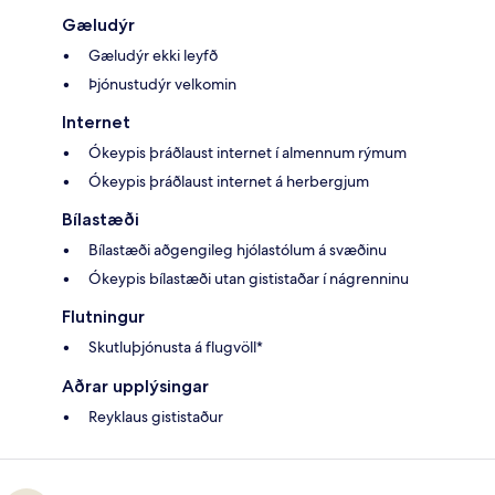
Gæludýr
Gæludýr ekki leyfð
Þjónustudýr velkomin
Internet
Ókeypis þráðlaust internet í almennum rýmum
Ókeypis þráðlaust internet á herbergjum
Bílastæði
Bílastæði aðgengileg hjólastólum á svæðinu
Ókeypis bílastæði utan gististaðar í nágrenninu
Flutningur
Skutluþjónusta á flugvöll*
Aðrar upplýsingar
Reyklaus gististaður