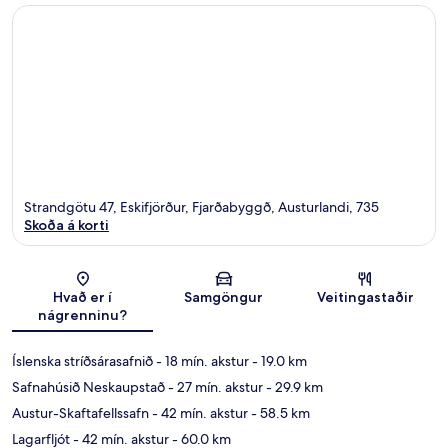
Strandgötu 47, Eskifjörður, Fjarðabyggð, Austurlandi, 735
Skoða á korti
Kort
Hvað er í
Samgöngur
Veitingastaðir
nágrenninu?
Íslenska stríðsárasafnið
- 18 mín. akstur
- 19.0 km
Safnahúsið Neskaupstað
- 27 mín. akstur
- 29.9 km
Austur-Skaftafellssafn
- 42 mín. akstur
- 58.5 km
Lagarfljót
- 42 mín. akstur
- 60.0 km