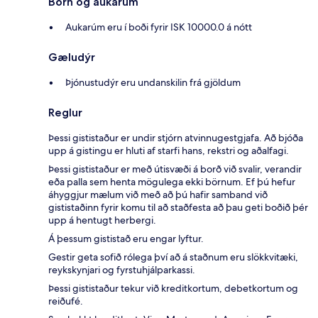
Börn og aukarúm
Aukarúm eru í boði fyrir ISK 10000.0 á nótt
Gæludýr
Þjónustudýr eru undanskilin frá gjöldum
Reglur
Þessi gististaður er undir stjórn atvinnugestgjafa. Að bjóða
upp á gistingu er hluti af starfi hans, rekstri og aðalfagi.
Þessi gististaður er með útisvæði á borð við svalir, verandir
eða palla sem henta mögulega ekki börnum. Ef þú hefur
áhyggjur mælum við með að þú hafir samband við
gististaðinn fyrir komu til að staðfesta að þau geti boðið þér
upp á hentugt herbergi.
Á þessum gististað eru engar lyftur.
Gestir geta sofið rólega því að á staðnum eru slökkvitæki,
reykskynjari og fyrstuhjálparkassi.
Þessi gististaður tekur við kreditkortum, debetkortum og
reiðufé.