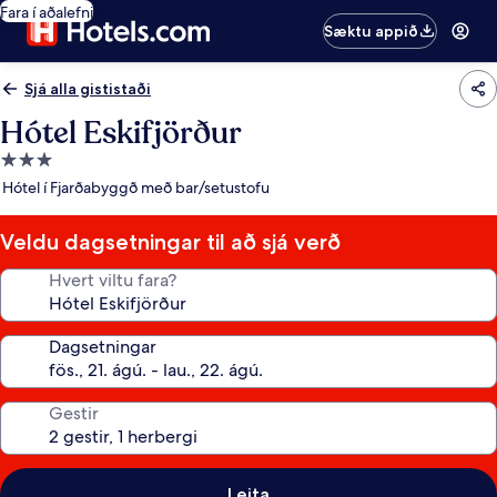
Fara í aðalefni
Sæktu appið
Sjá alla gististaði
Hótel Eskifjörður
3.0
stjörnu
Hótel í Fjarðabyggð með bar/setustofu
gististaður
Veldu dagsetningar til að sjá verð
Hvert viltu fara?
Dagsetningar
Gestir
Leita