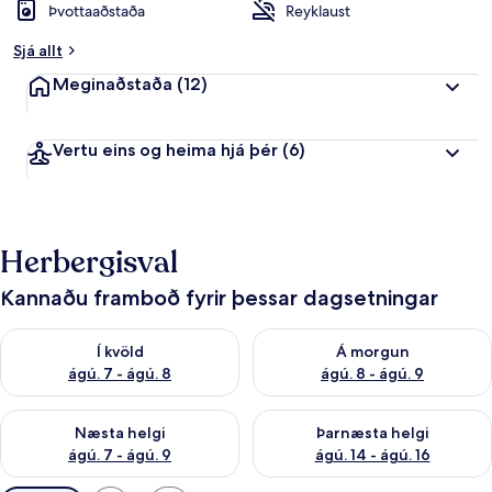
Þvottaaðstaða
Reyklaust
Sjá allt
Meginaðstaða
(12)
Vertu eins og heima hjá þér
(6)
Herbergisval
Kannaðu framboð fyrir þessar dagsetningar
Athuga framboð í kvöld ágú. 7 - ágú. 8
Athuga framboð á morgun ágú.
Í kvöld
Á morgun
ágú. 7 - ágú. 8
ágú. 8 - ágú. 9
Athuga framboð næstu helgi ágú. 7 - ágú. 9
Athuga framboð þarnæstu helgi
Næsta helgi
Þarnæsta helgi
ágú. 7 - ágú. 9
ágú. 14 - ágú. 16