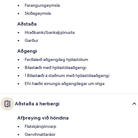
Farangursgeymsla
Skíðageymsla
Aðstaða
Hraðbanki/bankaþjónusta
Garður
Aðgengi
Ferðaleið aðgengileg hjólastólum
Bílastæði með hjólastólaaðgengi
1 Bílastæði á staðnum með hjólastólaaðgengi
Efri hæðir einungis aðgengilegar um stiga
Aðstaða á herbergi
Afþreying við höndina
Flatskjársjónvarp
Gervihnattarásir