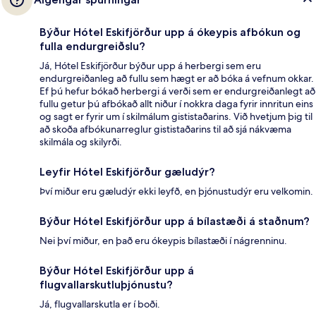
Býður Hótel Eskifjörður upp á ókeypis afbókun og
fulla endurgreiðslu?
Já, Hótel Eskifjörður býður upp á herbergi sem eru
endurgreiðanleg að fullu sem hægt er að bóka á vefnum okkar.
Ef þú hefur bókað herbergi á verði sem er endurgreiðanlegt að
fullu getur þú afbókað allt niður í nokkra daga fyrir innritun eins
og sagt er fyrir um í skilmálum gististaðarins. Við hvetjum þig til
að skoða afbókunarreglur gististaðarins til að sjá nákvæma
skilmála og skilyrði.
Leyfir Hótel Eskifjörður gæludýr?
Því miður eru gæludýr ekki leyfð, en þjónustudýr eru velkomin.
Býður Hótel Eskifjörður upp á bílastæði á staðnum?
Nei því miður, en það eru ókeypis bílastæði í nágrenninu.
Býður Hótel Eskifjörður upp á
flugvallarskutluþjónustu?
Já, flugvallarskutla er í boði.