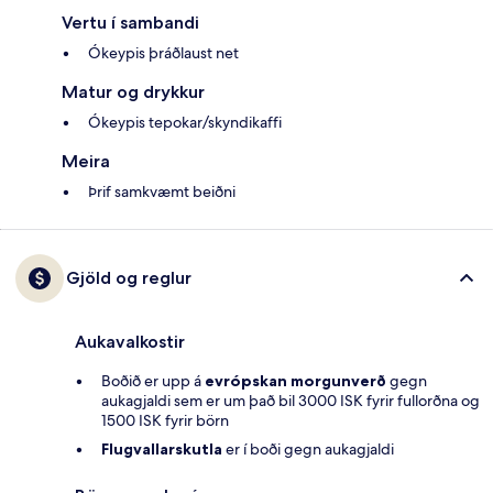
Vertu í sambandi
Ókeypis þráðlaust net
Matur og drykkur
Ókeypis tepokar/skyndikaffi
Meira
Þrif samkvæmt beiðni
Gjöld og reglur
Aukavalkostir
Boðið er upp á
evrópskan morgunverð
gegn
aukagjaldi sem er um það bil 3000 ISK fyrir fullorðna og
1500 ISK fyrir börn
Flugvallarskutla
er í boði gegn aukagjaldi