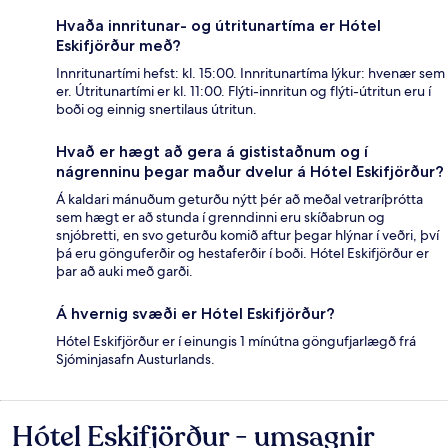
Hvaða innritunar- og útritunartíma er Hótel
Eskifjörður með?
Innritunartími hefst: kl. 15:00. Innritunartíma lýkur: hvenær sem
er. Útritunartími er kl. 11:00. Flýti-innritun og flýti-útritun eru í
boði og einnig snertilaus útritun.
Hvað er hægt að gera á gististaðnum og í
nágrenninu þegar maður dvelur á Hótel Eskifjörður?
Á kaldari mánuðum geturðu nýtt þér að meðal vetraríþrótta
sem hægt er að stunda í grenndinni eru skíðabrun og
snjóbretti, en svo geturðu komið aftur þegar hlýnar í veðri, því
þá eru gönguferðir og hestaferðir í boði. Hótel Eskifjörður er
þar að auki með garði.
Á hvernig svæði er Hótel Eskifjörður?
Hótel Eskifjörður er í einungis 1 mínútna göngufjarlægð frá
Sjóminjasafn Austurlands.
Hótel Eskifjörður - umsagnir
Umsagnir