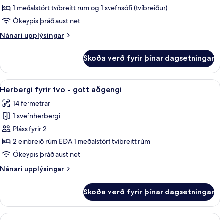
1 meðalstórt tvíbreitt rúm og 1 svefnsófi (tvíbreiður)
Ókeypis þráðlaust net
Nánari
Nánari upplýsingar
upplýsingar
fyrir
Skoða verð fyrir þínar dagsetningar
Fjölskylduherbergi
Skoða
Herbergi fyrir tvo - gott aðgengi | M
5
Herbergi fyrir tvo - gott aðgengi
allar
14 fermetrar
myndir
1 svefnherbergi
fyrir
Herbergi
Pláss fyrir 2
fyrir
2 einbreið rúm EÐA 1 meðalstórt tvíbreitt rúm
tvo
Ókeypis þráðlaust net
-
Nánari
Nánari upplýsingar
gott
upplýsingar
aðgengi
fyrir
Skoða verð fyrir þínar dagsetningar
Herbergi
fyrir
tvo
Skoða
Herbergi með tvíbreiðu rúmi - svalir | S