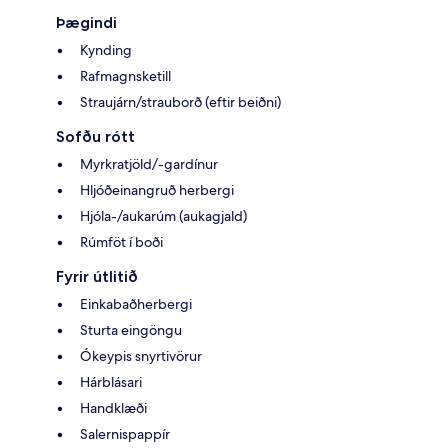
Þægindi
Kynding
Rafmagnsketill
Straujárn/strauborð (eftir beiðni)
Sofðu rótt
Myrkratjöld/-gardínur
Hljóðeinangruð herbergi
Hjóla-/aukarúm (aukagjald)
Rúmföt í boði
Fyrir útlitið
Einkabaðherbergi
Sturta eingöngu
Ókeypis snyrtivörur
Hárblásari
Handklæði
Salernispappír