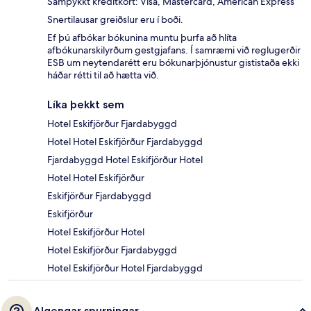
Samþykkt kreditkort: Visa, Mastercard, American Express
Snertilausar greiðslur eru í boði.
Ef þú afbókar bókunina muntu þurfa að hlíta
afbókunarskilyrðum gestgjafans. Í samræmi við reglugerðir
ESB um neytendarétt eru bókunarþjónustur gististaða ekki
háðar rétti til að hætta við.
Líka þekkt sem
Hotel Eskifjörður Fjardabyggd
Hotel Hotel Eskifjörður Fjardabyggd
Fjardabyggd Hotel Eskifjörður Hotel
Hotel Hotel Eskifjörður
Eskifjörður Fjardabyggd
Eskifjörður
Hotel Eskifjörður Hotel
Hotel Eskifjörður Fjardabyggd
Hotel Eskifjörður Hotel Fjardabyggd
Algengar spurningar