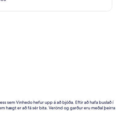
t
ta þess sem Vinhedo hefur upp á að bjóða. Eftir að hafa buslað í
 sem hægt er að fá sér bita. Verönd og garður eru meðal þeirra