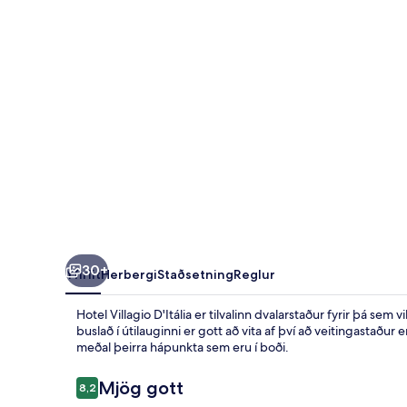
30+
Yfirlit
Herbergi
Staðsetning
Reglur
Hotel Villagio D'Itália er tilvalinn dvalarstaður fyrir þá sem
buslað í útilauginni er gott að vita af því að veitingastaðu
meðal þeirra hápunkta sem eru í boði.
Umsagnir
Mjög gott
8,2
8,2 af 10