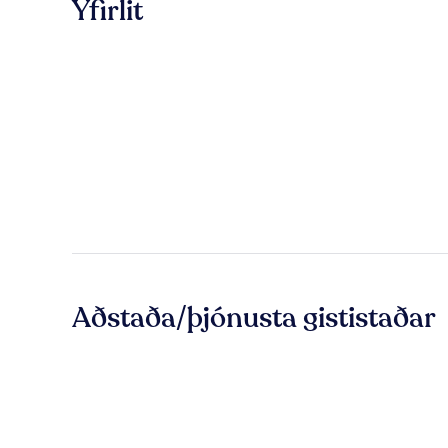
Yfirlit
Aðstaða/þjónusta gististaðar