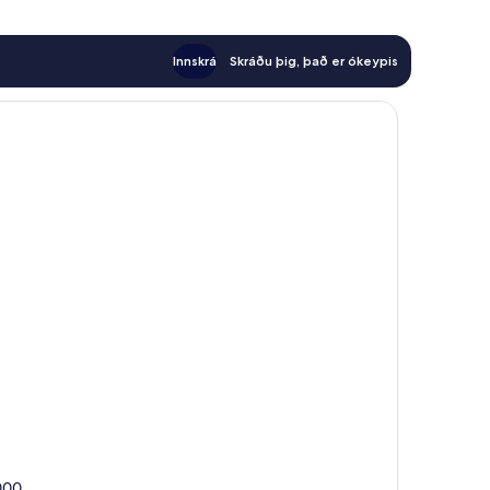
Innskrá
Skráðu þig, það er ókeypis
-000