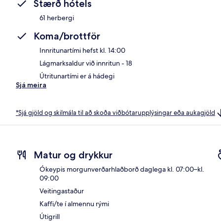
Stærð hótels
61 herbergi
Koma/brottför
Innritunartími hefst kl. 14:00
Lágmarksaldur við innritun - 18
Útritunartími er á hádegi
Sjá meira
*Sjá gjöld og skilmála til að skoða viðbótarupplýsingar eða aukagjöld
Matur og drykkur
Ókeypis morgunverðarhlaðborð daglega kl. 07:00–kl.
09:00
Veitingastaður
Kaffi/te í almennu rými
Útigrill