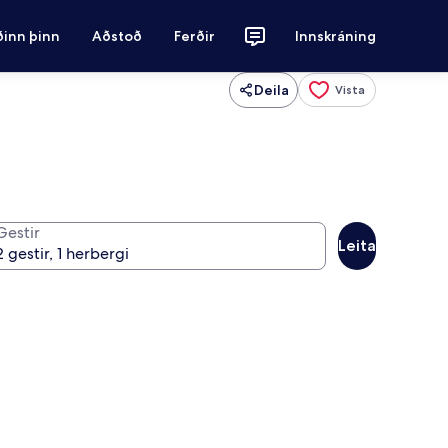
ðinn þinn
Aðstoð
Ferðir
Innskráning
Deila
Vista
Gestir
Leita