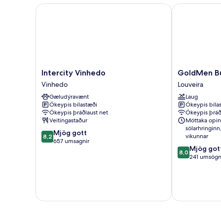
Intercity Vinhedo
GoldMen Busi
Intercity
GoldMen
Intercity Vinhedo
GoldMen Bu
Vinhedo
Business
Vinhedo
Louveira
Vinhedo
Louveira
Gæludýravænt
Laug
Louveira
Ókeypis bílastæði
Ókeypis bíla
Ókeypis þráðlaust net
Ókeypis þráð
Veitingastaður
Móttaka opin
sólarhringinn
8.2
Mjög gott
vikunnar
8,2
af
657 umsagnir
8.0
Mjög got
10,
8,0
af
241 umsög
Mjög
10,
gott,
Mjög
657
gott,
umsagnir
241
umsögn