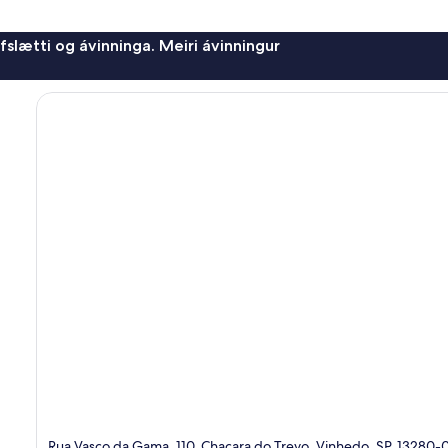
afslætti og ávinninga. Meiri ávinningur
Rua Vasco da Gama, 110, Chacara do Trevo, Vinhedo, SP, 13280