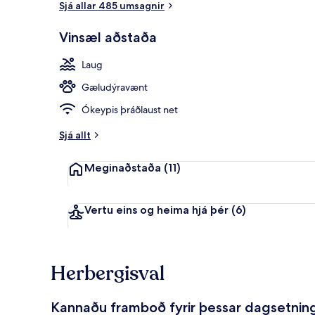
Sjá allar 485 umsagnir
Vinsæl aðstaða
Ókeypis mor
Laug
Gæludýravænt
Ókeypis þráðlaust net
Sjá allt
Meginaðstaða
(11)
Vertu eins og heima hjá þér
(6)
Herbergisval
Kannaðu framboð fyrir þessar dagsetnin