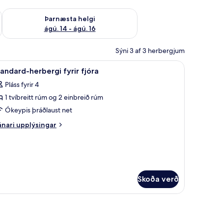
ágú. 9
Athuga framboð þarnæstu helgi ágú. 14 - ágú. 16
Þarnæsta helgi
ágú. 14 - ágú. 16
Sýni 3 af 3 herbergjum
 ókeypis þráðlaus nettenging
koða
Míníbar, vinnuaðstaða fyrir fartölvur, ókeypi
5
andard-herbergi fyrir fjóra
lar
Pláss fyrir 4
yndir
1 tvíbreitt rúm og 2 einbreið rúm
rir
tandard-
Ókeypis þráðlaust net
erbergi
nari
nari upplýsingar
rir
plýsingar
rir
jóra
andard-
rbergi
rir
óra
Skoða verð