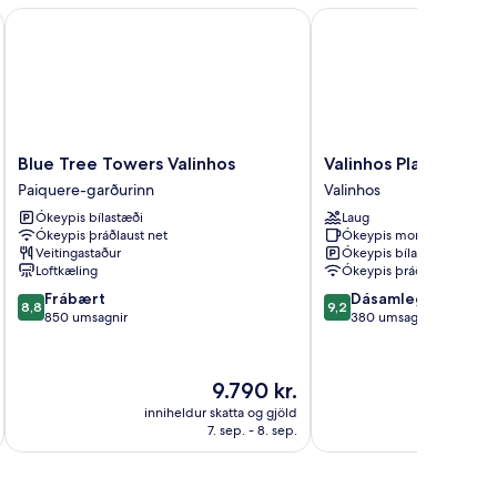
Blue Tree Towers Valinhos
Valinhos Plaza Hotel
Blue
Valinhos
Blue Tree Towers Valinhos
Valinhos Plaza Hotel
Tree
Plaza
Paiquere-garðurinn
Valinhos
Towers
Hotel
Ókeypis bílastæði
Laug
Valinhos
Valinhos
Ókeypis þráðlaust net
Ókeypis morgunverður
Paiquere-
Veitingastaður
Ókeypis bílastæði
garðurinn
Loftkæling
Ókeypis þráðlaust net
8.8
9.2
Frábært
Dásamlegt
8,8
9,2
af
af
850 umsagnir
380 umsagnir
10,
10,
Frábært,
Dásamlegt,
850
380
Verðið
9.790 kr.
umsagnir
umsagnir
er
inniheldur skatta og gjöld
innihel
9.790 kr.
7. sep. - 8. sep.