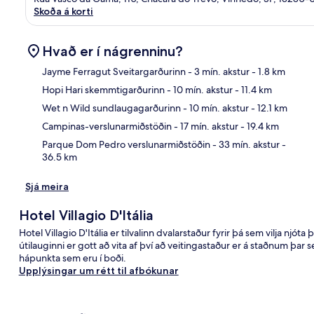
Skoða á korti
Hvað er í nágrenninu?
Jayme Ferragut Sveitargarðurinn
- 3 mín. akstur
- 1.8 km
Hopi Hari skemmtigarðurinn
- 10 mín. akstur
- 11.4 km
Kor
Wet n Wild sundlaugagarðurinn
- 10 mín. akstur
- 12.1 km
Campinas-verslunarmiðstöðin
- 17 mín. akstur
- 19.4 km
Parque Dom Pedro verslunarmiðstöðin
- 33 mín. akstur
-
36.5 km
Sjá meira
Hotel Villagio D'Itália
Hotel Villagio D'Itália er tilvalinn dvalarstaður fyrir þá sem vilja njó
útilauginni er gott að vita af því að veitingastaður er á staðnum þar
hápunkta sem eru í boði.
Upplýsingar um rétt til afbókunar