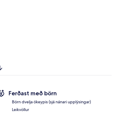
Ferðast með börn
Börn dvelja ókeypis (sjá nánari upplýsingar)
Leikvöllur