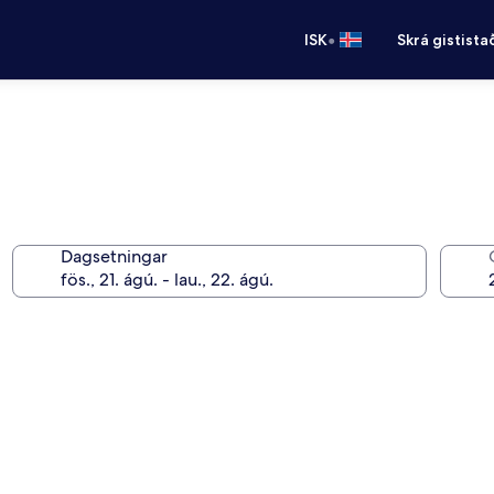
•
ISK
Skrá gistista
Dagsetningar