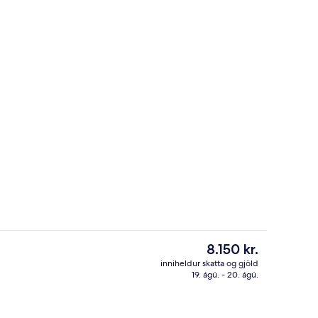
nuaðstaða fyrir fartölvur, ókeypis þráðlaus nettenging
Leiksvæði fyrir börn – utandyra
Núverandi
8.150 kr.
verð
inniheldur skatta og gjöld
er
19. ágú. - 20. ágú.
 grillveislur/lautarferðir
Lóð gististaðar
8.150 kr.