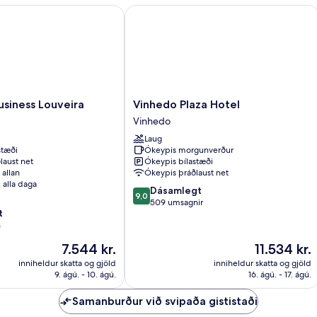
ness Louveira
Vinhedo Plaza Hotel
Vinhedo
siness Louveira
Vinhedo Plaza Hotel
Plaza
Vinhedo
Hotel
Laug
Vinhedo
stæði
Ókeypis morgunverður
laust net
Ókeypis bílastæði
 allan
Ókeypis þráðlaust net
, alla daga
9.0
Dásamlegt
9,0
af
509 umsagnir
t
10,
n
Dásamlegt,
509
Verðið
Verðið
7.544 kr.
11.534 kr.
umsagnir
er
er
inniheldur skatta og gjöld
inniheldur skatta og gjöld
7.544 kr.
11.534 kr.
9. ágú. - 10. ágú.
16. ágú. - 17. ágú.
Samanburður við svipaða gististaði