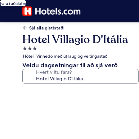
Fara í aðalefni
Sjá alla gististaði
Hotel Villagio D'Itália
3.0
stjörnu
Hótel í Vinhedo með útilaug og veitingastað
gististaður
Veldu dagsetningar til að sjá verð
Hvert viltu fara?
Myndasafn
fyrir
Hotel
Villagio
D'Itália