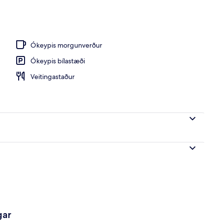
gunverðarhlaðborð daglega
Ókeypis morgunverður
Ókeypis bílastæði
Veitingastaður
gar