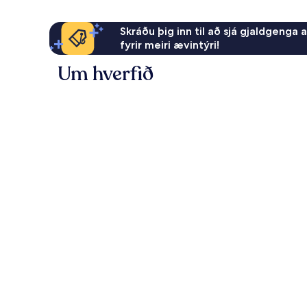
Skráðu þig inn til að sjá gjaldgenga 
fyrir meiri ævintýri!
Um hverfið