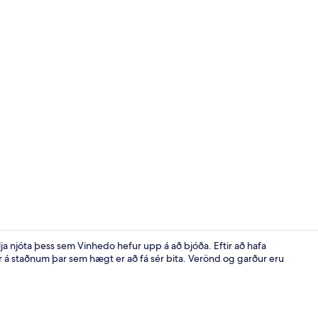
Míníbar, vin
 vilja njóta þess sem Vinhedo hefur upp á að bjóða. Eftir að hafa
r er á staðnum þar sem hægt er að fá sér bita. Verönd og garður eru
Aðstaða fyrir