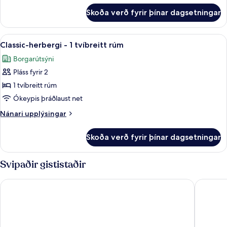
fyrir
rúm
Skoða verð fyrir þínar dagsetningar
Standard-
-
herbergi
gott
-
Skoða
Classic-herbergi - 1 tvíbreitt rúm | M
11
aðgengi
1
Classic-herbergi - 1 tvíbreitt rúm
allar
tvíbreitt
(Accessible)
Borgarútsýni
rúm
myndir
-
Pláss fyrir 2
fyrir
gott
Classic-
1 tvíbreitt rúm
aðgengi
herbergi
(Accessible)
Ókeypis þráðlaust net
-
Nánari
Nánari upplýsingar
1
upplýsingar
tvíbreitt
fyrir
Skoða verð fyrir þínar dagsetningar
Classic-
rúm
herbergi
-
Svipaðir gististaðir
1
tvíbreitt
ibis budget Sao Paulo Paulista
HOTEL 4
rúm