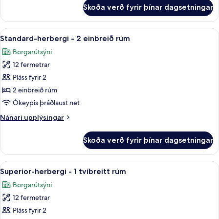
rúm
fyrir
Skoða verð fyrir þínar dagsetningar
Superior-
(Mini
herbergi
Bar
-
Skoða
Standard-herbergi - 2 einbreið rúm | 
and
13
1
Standard-herbergi - 2 einbreið rúm
allar
Hairdryer)
tvíbreitt
Borgarútsýni
rúm
myndir
(Mini
12 fermetrar
fyrir
Bar
Standard-
Pláss fyrir 2
and
herbergi
Hairdryer)
2 einbreið rúm
-
Ókeypis þráðlaust net
2
Nánari
Nánari upplýsingar
einbreið
upplýsingar
rúm
fyrir
Skoða verð fyrir þínar dagsetningar
Standard-
herbergi
-
Skoða
Superior-herbergi - 1 tvíbreitt rúm | 
14
2
Superior-herbergi - 1 tvíbreitt rúm
allar
einbreið
Borgarútsýni
rúm
myndir
12 fermetrar
fyrir
Superior-
Pláss fyrir 2