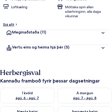
Loftkæling
Móttaka opin allan
sólarhringinn, alla daga
vikunnar
Sjá allt
Meginaðstaða
(11)
Vertu eins og heima hjá þér
(5)
Herbergisval
Kannaðu framboð fyrir þessar dagsetningar
Athuga framboð í kvöld ágú. 6 - ágú. 7
Athuga framboð á morgun ágú.
Í kvöld
Á morgun
ágú. 6 - ágú. 7
ágú. 7 - ágú. 8
Athuga framboð næstu helgi ágú. 7 - ágú. 9
Athuga framboð þarnæstu helgi
Næsta helgi
Þarnæsta helgi