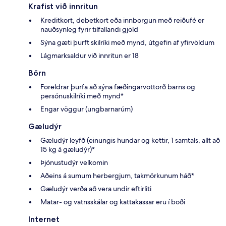
Krafist við innritun
Kreditkort, debetkort eða innborgun með reiðufé er
nauðsynleg fyrir tilfallandi gjöld
Sýna gæti þurft skilríki með mynd, útgefin af yfirvöldum
Lágmarksaldur við innritun er 18
Börn
Foreldrar þurfa að sýna fæðingarvottorð barns og
persónuskilríki með mynd*
Engar vöggur (ungbarnarúm)
Gæludýr
Gæludýr leyfð (einungis hundar og kettir, 1 samtals, allt að
15 kg á gæludýr)*
Þjónustudýr velkomin
Aðeins á sumum herbergjum, takmörkunum háð*
Gæludýr verða að vera undir eftirliti
Matar- og vatnsskálar og kattakassar eru í boði
Internet