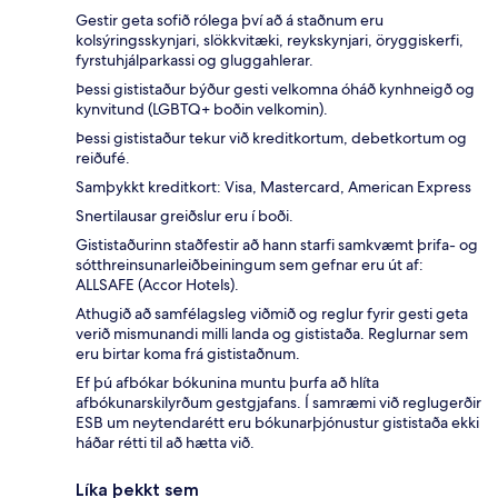
Gestir geta sofið rólega því að á staðnum eru
kolsýringsskynjari, slökkvitæki, reykskynjari, öryggiskerfi,
fyrstuhjálparkassi og gluggahlerar.
Þessi gististaður býður gesti velkomna óháð kynhneigð og
kynvitund (LGBTQ+ boðin velkomin).
Þessi gististaður tekur við kreditkortum, debetkortum og
reiðufé.
Samþykkt kreditkort: Visa, Mastercard, American Express
Snertilausar greiðslur eru í boði.
Gististaðurinn staðfestir að hann starfi samkvæmt þrifa- og
sótthreinsunarleiðbeiningum sem gefnar eru út af:
ALLSAFE (Accor Hotels).
Athugið að samfélagsleg viðmið og reglur fyrir gesti geta
verið mismunandi milli landa og gististaða. Reglurnar sem
eru birtar koma frá gististaðnum.
Ef þú afbókar bókunina muntu þurfa að hlíta
afbókunarskilyrðum gestgjafans. Í samræmi við reglugerðir
ESB um neytendarétt eru bókunarþjónustur gististaða ekki
háðar rétti til að hætta við.
Líka þekkt sem