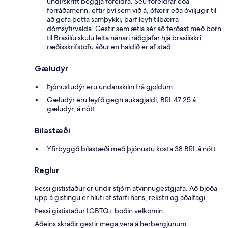
undirskrift beggja foreldra. Séu foreldrar eða
forráðamenn, eftir því sem við á, ófærir eða óviljugir til
að gefa þetta samþykki, þarf leyfi tilbærra
dómsyfirvalda. Gestir sem ætla sér að ferðast með börn
til Brasilíu skulu leita nánari ráðgjafar hjá brasilískri
ræðisskrifstofu áður en haldið er af stað.
Gæludýr
Þjónustudýr eru undanskilin frá gjöldum
Gæludýr eru leyfð gegn aukagjaldi, BRL 47.25 á
gæludýr, á nótt
Bílastæði
Yfirbyggð bílastæði með þjónustu kosta 38 BRL á nótt
Reglur
Þessi gististaður er undir stjórn atvinnugestgjafa. Að bjóða
upp á gistingu er hluti af starfi hans, rekstri og aðalfagi.
Þessi gististaður LGBTQ+ boðin velkomin.
Aðeins skráðir gestir mega vera á herbergjunum.