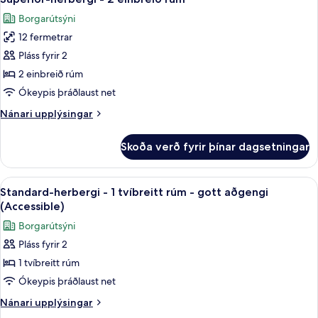
allar
Borgarútsýni
myndir
12 fermetrar
fyrir
Superior-
Pláss fyrir 2
herbergi
2 einbreið rúm
-
Ókeypis þráðlaust net
2
Nánari
Nánari upplýsingar
einbreið
upplýsingar
rúm
fyrir
Skoða verð fyrir þínar dagsetningar
Superior-
herbergi
-
Skoða
Standard-herbergi - 1 tvíbreitt rúm - 
7
2
Standard-herbergi - 1 tvíbreitt rúm - gott aðgengi
allar
einbreið
(Accessible)
rúm
myndir
Borgarútsýni
fyrir
Pláss fyrir 2
Standard-
1 tvíbreitt rúm
herbergi
-
Ókeypis þráðlaust net
1
Nánari
Nánari upplýsingar
tvíbreitt
upplýsingar