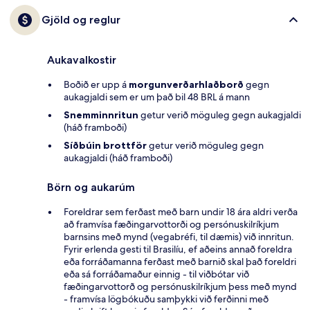
Gjöld og reglur
Aukavalkostir
Boðið er upp á
morgunverðarhlaðborð
gegn
aukagjaldi sem er um það bil 48 BRL á mann
Snemminnritun
getur verið möguleg gegn aukagjaldi
(háð framboði)
Síðbúin brottför
getur verið möguleg gegn
aukagjaldi (háð framboði)
Börn og aukarúm
Foreldrar sem ferðast með barn undir 18 ára aldri verða
að framvísa fæðingarvottorði og persónuskilríkjum
barnsins með mynd (vegabréfi, til dæmis) við innritun.
Fyrir erlenda gesti til Brasilíu, ef aðeins annað foreldra
eða forráðamanna ferðast með barnið skal það foreldri
eða sá forráðamaður einnig - til viðbótar við
fæðingarvottorð og persónuskilríkjum þess með mynd
- framvísa lögbókuðu samþykki við ferðinni með