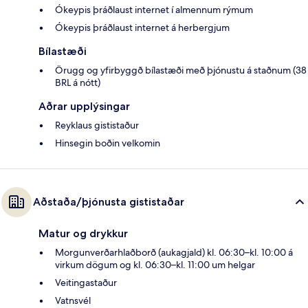
Ókeypis þráðlaust internet í almennum rýmum
Ókeypis þráðlaust internet á herbergjum
Bílastæði
Örugg og yfirbyggð bílastæði með þjónustu á staðnum (38
BRL á nótt)
Aðrar upplýsingar
Reyklaus gististaður
Hinsegin boðin velkomin
Aðstaða/þjónusta gististaðar
Matur og drykkur
Morgunverðarhlaðborð (aukagjald) kl. 06:30–kl. 10:00 á
virkum dögum og kl. 06:30–kl. 11:00 um helgar
Veitingastaður
Vatnsvél