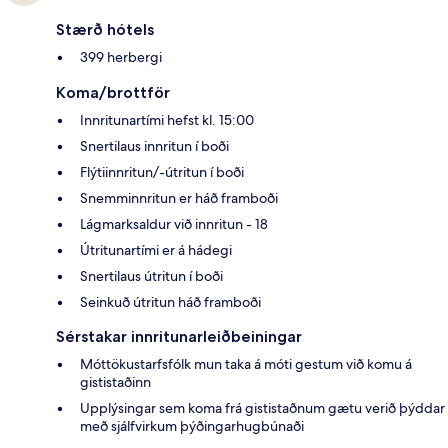
Stærð hótels
399 herbergi
Koma/brottför
Innritunartími hefst kl. 15:00
Snertilaus innritun í boði
Flýtiinnritun/-útritun í boði
Snemminnritun er háð framboði
Lágmarksaldur við innritun - 18
Útritunartími er á hádegi
Snertilaus útritun í boði
Seinkuð útritun háð framboði
Sérstakar innritunarleiðbeiningar
Móttökustarfsfólk mun taka á móti gestum við komu á
gististaðinn
Upplýsingar sem koma frá gististaðnum gætu verið þýddar
með sjálfvirkum þýðingarhugbúnaði