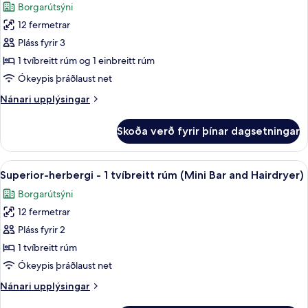
Borgarútsýni
(Cama
fyrir
de
12 fermetrar
Standard-
casal)
Pláss fyrir 3
herbergi
-
1 tvíbreitt rúm og 1 einbreitt rúm
mörg
Ókeypis þráðlaust net
rúm
Nánari
Nánari upplýsingar
(Cama
upplýsingar
de
fyrir
Skoða verð fyrir þínar dagsetningar
Standard-
Casal
herbergi
e
-
Skoða
Myrkratjöld/-gardínur, ókeypis þráðl
Cama
14
mörg
Superior-herbergi - 1 tvíbreitt rúm (Mini Bar and Hairdryer)
allar
rúm
Sobreposta)
Borgarútsýni
(Cama
myndir
de
12 fermetrar
fyrir
Casal
Superior-
Pláss fyrir 2
e
herbergi
Cama
1 tvíbreitt rúm
Sobreposta)
-
Ókeypis þráðlaust net
1
Nánari
Nánari upplýsingar
tvíbreitt
upplýsingar