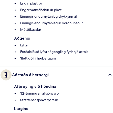
Engin plaströr
Engar vatnsflöskur úr plasti
Einungis endurnýtanleg drykkjarmál
Einungis endurnýtanlegur borðbúnaður
Móttökusalur
Aðgengi
Lyfta
Ferðaleið að lyftu aðgengileg fyrir hjólastóla
Slétt gólf í herbergjum
Aðstaða á herbergi
Afþreying við höndina
32-tommu snjallsjónvarp
Stafrænar sjónvarpsrásir
Þægindi