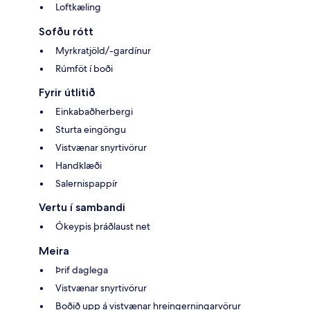
Loftkæling
Sofðu rótt
Myrkratjöld/-gardínur
Rúmföt í boði
Fyrir útlitið
Einkabaðherbergi
Sturta eingöngu
Vistvænar snyrtivörur
Handklæði
Salernispappír
Vertu í sambandi
Ókeypis þráðlaust net
Meira
Þrif daglega
Vistvænar snyrtivörur
Boðið upp á vistvænar hreingerningarvörur