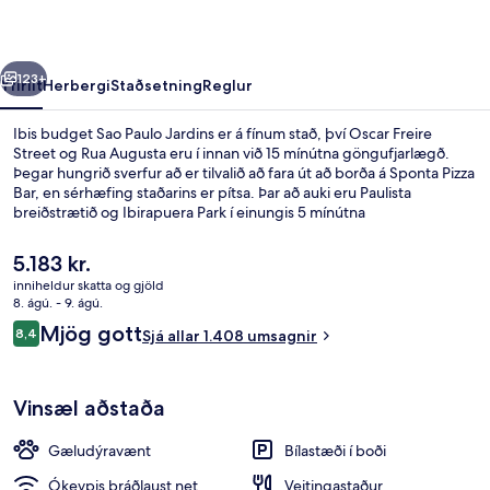
Jardins
rra
Næsta
123+
Yfirlit
Herbergi
Staðsetning
Reglur
Ibis budget Sao Paulo Jardins er á fínum stað, því Oscar Freire
Street og Rua Augusta eru í innan við 15 mínútna göngufjarlægð.
Þegar hungrið sverfur að er tilvalið að fara út að borða á Sponta Pizza
Bar, en sérhæfing staðarins er pítsa. Þar að auki eru Paulista
breiðstrætið og Ibirapuera Park í einungis 5 mínútna
akstursfjarlægð. Aðrir ferðamenn hafa verið ánægðir með hjálpsamt
starfsfólk og góða staðsetningu.
Núverandi
5.183 kr.
verð
inniheldur skatta og gjöld
er
8. ágú. - 9. ágú.
Morgunverðarhlaðborð daglega gegn 
5.183 kr.
Umsagnir
Mjög gott
8,4
Sjá allar 1.408 umsagnir
8,4 af 10
Vinsæl aðstaða
Gæludýravænt
Bílastæði í boði
Ókeypis þráðlaust net
Veitingastaður