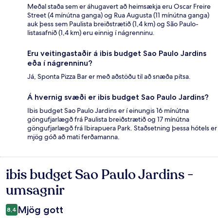
Meðal staða sem er áhugavert að heimsækja eru Oscar Freire
Street (4 mínútna ganga) og Rua Augusta (11 mínútna ganga)
auk þess sem Paulista breiðstrætið (1,4 km) og São Paulo-
listasafnið (1,4 km) eru einnig í nágrenninu.
Eru veitingastaðir á ibis budget Sao Paulo Jardins
eða í nágrenninu?
Já, Sponta Pizza Bar er með aðstöðu til að snæða pítsa.
Á hvernig svæði er ibis budget Sao Paulo Jardins?
Ibis budget Sao Paulo Jardins er í einungis 16 mínútna
göngufjarlægð frá Paulista breiðstrætið og 17 mínútna
göngufjarlægð frá Ibirapuera Park. Staðsetning þessa hótels er
mjög góð að mati ferðamanna.
ibis budget Sao Paulo Jardins -
Umsagnir
umsagnir
Mjög gott
8,4