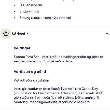
LED-ljósaperur
Endurvinnsla
Einungis sturtur sem nýta vatn vel
Sérkostir
Veitingar
Sponta Pizza Bar - Þessi staður er veitingastaður og pítsa er
sérgrein staðarins. Opið ákveðna daga
Verðlaun og aðild
Vistvottaður gististaður
Þessi gististaður er þátttökuaðili verkefnisins Green Key
(Foundation for Environmental Education), sem mælir áhrif
gististaðarins á einn eða fleiri eftirtalinna þátta: umhverfi,
samfélag, menningararfleifð, staðbundið hagkerfi.