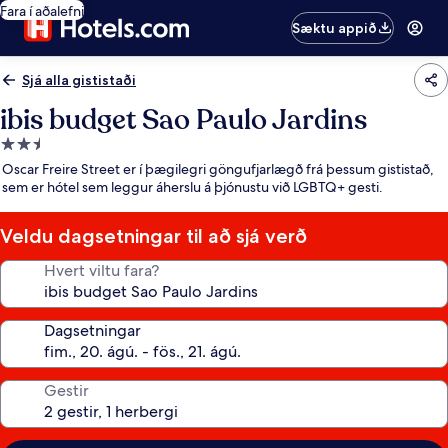
Fara í aðalefni
Sæktu appið
Sjá alla gististaði
ibis budget Sao Paulo Jardins
2.5
stjörnu
Oscar Freire Street er í þægilegri göngufjarlægð frá þessum gististað,
gististaður
sem er hótel sem leggur áherslu á þjónustu við LGBTQ+ gesti.
Veldu dagsetningar til að sjá verð
Hvert viltu fara?
Dagsetningar
Gestir