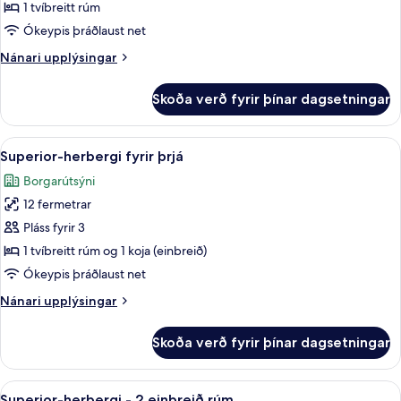
herbergi
1 tvíbreitt rúm
-
Ókeypis þráðlaust net
1
Nánari
Nánari upplýsingar
tvíbreitt
upplýsingar
rúm
fyrir
Skoða verð fyrir þínar dagsetningar
Superior-
herbergi
-
Skoða
Superior-herbergi fyrir þrjá | Myrkra
14
1
Superior-herbergi fyrir þrjá
allar
tvíbreitt
Borgarútsýni
rúm
myndir
12 fermetrar
fyrir
Superior-
Pláss fyrir 3
herbergi
1 tvíbreitt rúm og 1 koja (einbreið)
fyrir
Ókeypis þráðlaust net
þrjá
Nánari
Nánari upplýsingar
upplýsingar
fyrir
Skoða verð fyrir þínar dagsetningar
Superior-
herbergi
fyrir
Skoða
Superior-herbergi - 2 einbreið rúm | 
13
þrjá
Superior-herbergi - 2 einbreið rúm