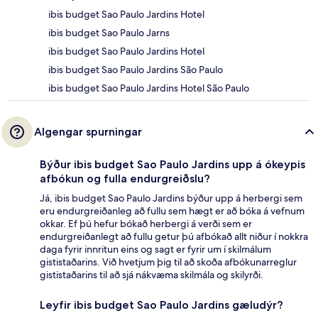
ibis budget Sao Paulo Jardins Hotel
ibis budget Sao Paulo Jarns
ibis budget Sao Paulo Jardins Hotel
ibis budget Sao Paulo Jardins São Paulo
ibis budget Sao Paulo Jardins Hotel São Paulo
Algengar spurningar
Býður ibis budget Sao Paulo Jardins upp á ókeypis
afbókun og fulla endurgreiðslu?
Já, ibis budget Sao Paulo Jardins býður upp á herbergi sem
eru endurgreiðanleg að fullu sem hægt er að bóka á vefnum
okkar. Ef þú hefur bókað herbergi á verði sem er
endurgreiðanlegt að fullu getur þú afbókað allt niður í nokkra
daga fyrir innritun eins og sagt er fyrir um í skilmálum
gististaðarins. Við hvetjum þig til að skoða afbókunarreglur
gististaðarins til að sjá nákvæma skilmála og skilyrði.
Leyfir ibis budget Sao Paulo Jardins gæludýr?