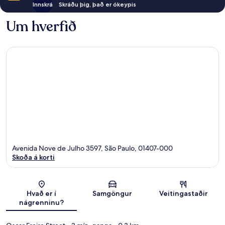
Innskrá
Skráðu þig, það er ókeypis
Um hverfið
Avenida Nove de Julho 3597, São Paulo, 01407-000
Skoða á korti
Kort
Hvað er í
Samgöngur
Veitingastaðir
nágrenninu?