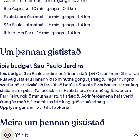
Oscar Freire Street
- 3 mín. ganga
- 0.3 km
Rua Augusta
- 10 mín. ganga
- 0.8 km
Paulista breiðstrætið
- 16 mín. ganga
- 1.4 km
São Paulo-listasafnið
- 16 mín. ganga
- 1.4 km
Ibirapuera Park
- 16 mín. ganga
- 1.4 km
Um þennan gististað
ibis budget Sao Paulo Jardins
Ibis budget Sao Paulo Jardins er á fínum stað, því Oscar Freire Street og
Rua Augusta eru í innan við 15 mínútna göngufjarlægð. Þegar hungrið
sverfur að er tilvalið að fara út að borða á Sponta Pizza Bar, en sérhæfing
staðarins er pítsa. Þar að auki eru Paulista breiðstrætið og Ibirapuera
Park í einungis 5 mínútna akstursfjarlægð. Aðrir ferðamenn hafa verið
ánægðir með hjálpsamt starfsfólk og góða staðsetningu.
Upplýsingar um rétt til afbókunar
Meira um þennan gististað
Yfirlit