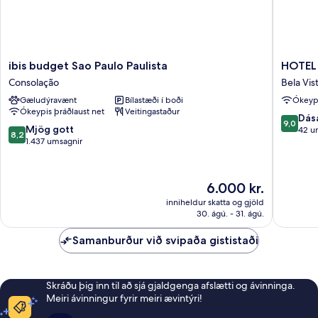
ibis
HOTEL
ibis budget Sao Paulo Paulista
HOTEL 
budget
4
Consolação
Bela Vis
Sao
LIVING
Gæludýravænt
Bílastæði í boði
Ókeypi
Paulo
Bela
Ókeypis þráðlaust net
Veitingastaður
Paulista
Vista
9.0
Dás
9,0
Consolação
8.2
Mjög gott
af
42 u
8,2
af
1.437 umsagnir
10,
10,
Dásamle
Mjög
42
gott,
umsagni
Verðið
6.000 kr.
1.437
er
inniheldur skatta og gjöld
umsagnir
6.000 kr.
30. ágú. - 31. ágú.
Samanburður við svipaða gististaði
Skráðu þig inn til að sjá gjaldgenga afslætti og ávinninga.
Meiri ávinningur fyrir meiri ævintýri!