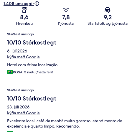
1.408 umsagnir
8,6
7,8
9,2
Hreinlæti
Þjónusta
Starfsfólk og þjónusta
Umsagnir
Staðfest umsögn
10/10 Stórkostlegt
6. júlí 2026
Þýða með Google
Hotel com ótima localização.
ROSA, 3 nætur/nátta ferð
Staðfest umsögn
10/10 Stórkostlegt
23. júlí 2026
Þýða með Google
Excelente local, café da manhã muito gostoso, atendimento de
excelência e quarto limpo. Recomendo.