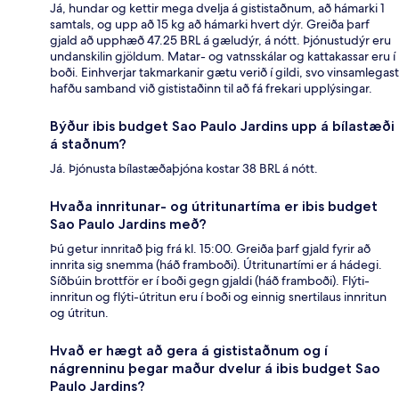
Já, hundar og kettir mega dvelja á gististaðnum, að hámarki 1
samtals, og upp að 15 kg að hámarki hvert dýr. Greiða þarf
gjald að upphæð 47.25 BRL á gæludýr, á nótt. Þjónustudýr eru
undanskilin gjöldum. Matar- og vatnsskálar og kattakassar eru í
boði. Einhverjar takmarkanir gætu verið í gildi, svo vinsamlegast
hafðu samband við gististaðinn til að fá frekari upplýsingar.
Býður ibis budget Sao Paulo Jardins upp á bílastæði
á staðnum?
Já. Þjónusta bílastæðaþjóna kostar 38 BRL á nótt.
Hvaða innritunar- og útritunartíma er ibis budget
Sao Paulo Jardins með?
Þú getur innritað þig frá kl. 15:00. Greiða þarf gjald fyrir að
innrita sig snemma (háð framboði). Útritunartími er á hádegi.
Síðbúin brottför er í boði gegn gjaldi (háð framboði). Flýti-
innritun og flýti-útritun eru í boði og einnig snertilaus innritun
og útritun.
Hvað er hægt að gera á gististaðnum og í
nágrenninu þegar maður dvelur á ibis budget Sao
Paulo Jardins?