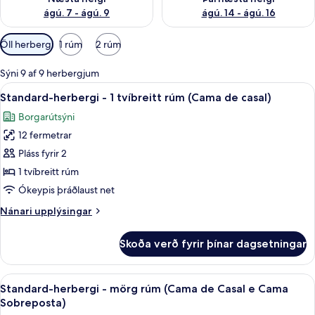
ágú. 7 - ágú. 9
ágú. 14 - ágú. 16
Síur
Öll herbergi
1 rúm
2 rúm
í
boði
Sýni 9 af 9 herbergjum
fyrir
Skoða
Standard-herbergi - 1 tvíbreitt rúm (
11
Standard-herbergi - 1 tvíbreitt rúm (Cama de casal)
herbergi
allar
Borgarútsýni
myndir
12 fermetrar
fyrir
Standard-
Pláss fyrir 2
herbergi
1 tvíbreitt rúm
-
Ókeypis þráðlaust net
1
Nánari
Nánari upplýsingar
tvíbreitt
upplýsingar
rúm
fyrir
Skoða verð fyrir þínar dagsetningar
Standard-
(Cama
herbergi
de
-
Skoða
Standard-herbergi - mörg rúm (Cama d
casal)
13
1
Standard-herbergi - mörg rúm (Cama de Casal e Cama
allar
tvíbreitt
Sobreposta)
rúm
myndir