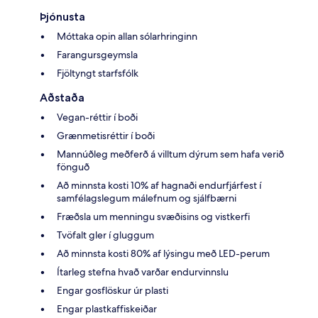
Þjónusta
Móttaka opin allan sólarhringinn
Farangursgeymsla
Fjöltyngt starfsfólk
Aðstaða
Vegan-réttir í boði
Grænmetisréttir í boði
Mannúðleg meðferð á villtum dýrum sem hafa verið
fönguð
Að minnsta kosti 10% af hagnaði endurfjárfest í
samfélagslegum málefnum og sjálfbærni
Fræðsla um menningu svæðisins og vistkerfi
Tvöfalt gler í gluggum
Að minnsta kosti 80% af lýsingu með LED-perum
Ítarleg stefna hvað varðar endurvinnslu
Engar gosflöskur úr plasti
Engar plastkaffiskeiðar