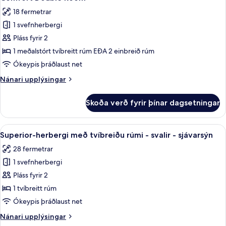
allar
18 fermetrar
myndir
1 svefnherbergi
fyrir
Comfort
Pláss fyrir 2
Double
1 meðalstórt tvíbreitt rúm EÐA 2 einbreið rúm
Room
Ókeypis þráðlaust net
Nánari
Nánari upplýsingar
upplýsingar
fyrir
Skoða verð fyrir þínar dagsetningar
Comfort
Double
Room
Skoða
Superior-herbergi með tvíbreiðu rúmi -
5
Superior-herbergi með tvíbreiðu rúmi - svalir - sjávarsýn
allar
28 fermetrar
myndir
1 svefnherbergi
fyrir
Superior-
Pláss fyrir 2
herbergi
1 tvíbreitt rúm
með
Ókeypis þráðlaust net
tvíbreiðu
Nánari
Nánari upplýsingar
rúmi
upplýsingar