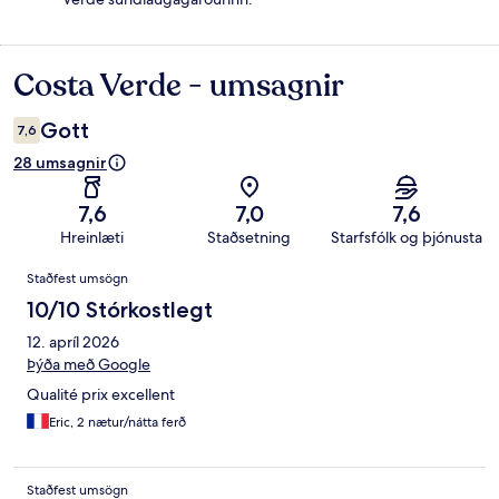
Costa Verde - umsagnir
Umsagnir
Gott
7,6
28 umsagnir
7,6
7,0
7,6
Hreinlæti
Staðsetning
Starfsfólk og þjónusta
Umsagnir
Staðfest umsögn
10/10 Stórkostlegt
12. apríl 2026
Þýða með Google
Qualité prix excellent
Eric, 2 nætur/nátta ferð
Staðfest umsögn