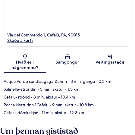
Via del Commercio 1, Cefalù, PA, 90015
Skoða á korti
Kort
Hvað er í
Samgöngur
Veitingastaðir
nágrenninu?
Acqua Verde sundlaugagarðurinn
- 3 mín. ganga
- 0.3 km
Salinelle-ströndin
- 5 mín. akstur
- 1.5 km
Cefalu-strönd
- 8 mín. akstur
- 10.4 km
Rocca kletturinn í Cefalu
- 9 mín. akstur
- 10.8 km
Cefalu-dómkirkjan
- 11 mín. akstur
- 12.3 km
Um þennan gististað