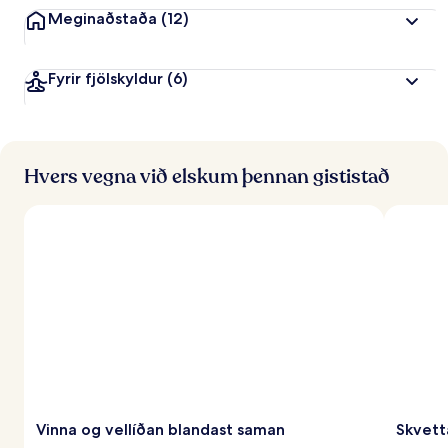
Meginaðstaða
(12)
Fyrir fjölskyldur
(6)
Hvers vegna við elskum þennan gististað
Vinna og vellíðan blandast saman
Skvetta