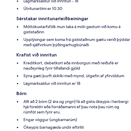
Lágmarksaldur við innritun - 18
Útritunartími er 10:30
Sérstakar innritunarleiðbeiningar
Móttökustarfsfólk mun taka á móti gestum við komu á
gististaðinn
Upplýsingar sem koma frá gististaðnum gætu verið þýddar
með sjálfvirkum þýðingarhugbúnaði
Krafist við innritun
Kreditkort, debetkort eða innborgun með reiðufé er
nauðsynleg fyrir tilfallandi gjöld
Sýna gæti þurft skilríki með mynd, útgefin af yfirvöldum
Lágmarksaldur við innritun er 18
Börn
Allt að 2 börn (2 ára og yngri) fá að gista ókeypis í herbergi
hjá foreldri eða forráðamanni ef þau nota þau rúm og
rúmföt sem fyrir eru.
Engar vöggur (ungbarnarúm)
Ókeypis barnagæsla undir eftirliti