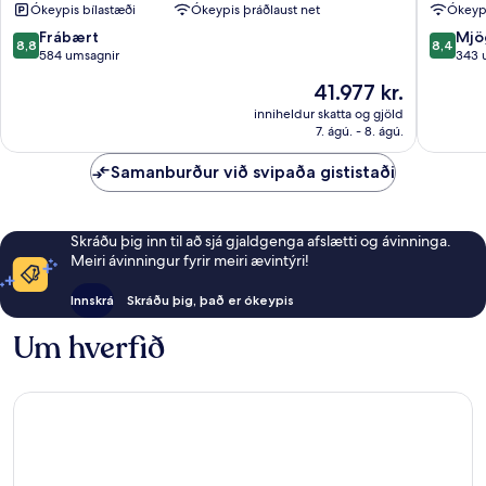
Ókeypis bílastæði
Ókeypis þráðlaust net
Ókeypi
8.8
8.4
Frábært
Mjö
8,8
8,4
af
af
584 umsagnir
343 
10,
10,
Verðið
41.977 kr.
Frábært,
Mjög
er
584
gott,
inniheldur skatta og gjöld
41.977 kr.
7. ágú. - 8. ágú.
umsagnir
343
umsagni
Samanburður við svipaða gististaði
Skráðu þig inn til að sjá gjaldgenga afslætti og ávinninga.
Meiri ávinningur fyrir meiri ævintýri!
Innskrá
Skráðu þig, það er ókeypis
Um hverfið