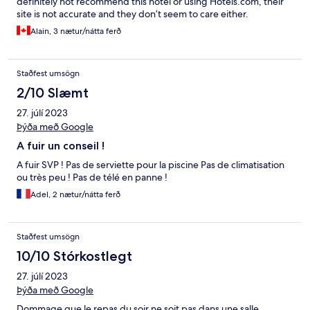
definitely not recommend this hotel or using Hotels.com, their
site is not accurate and they don’t seem to care either.
Alain, 3 nætur/nátta ferð
Staðfest umsögn
2/10 Slæmt
27. júlí 2023
Þýða með Google
A fuir un conseil !
A fuir SVP ! Pas de serviette pour la piscine Pas de climatisation
ou très peu ! Pas de télé en panne !
Adel, 2 nætur/nátta ferð
Staðfest umsögn
10/10 Stórkostlegt
27. júlí 2023
Þýða með Google
Dommage que le repas du soir ne soit pas dans une salle