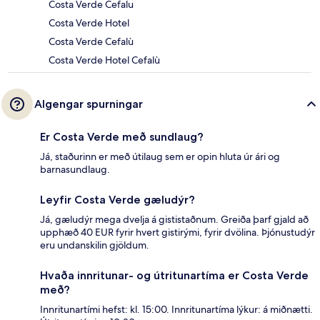
Costa Verde Cefalu
Costa Verde Hotel
Costa Verde Cefalù
Costa Verde Hotel Cefalù
Algengar spurningar
Er Costa Verde með sundlaug?
Já, staðurinn er með útilaug sem er opin hluta úr ári og
barnasundlaug.
Leyfir Costa Verde gæludýr?
Já, gæludýr mega dvelja á gististaðnum. Greiða þarf gjald að
upphæð 40 EUR fyrir hvert gistirými, fyrir dvölina. Þjónustudýr
eru undanskilin gjöldum.
Hvaða innritunar- og útritunartíma er Costa Verde
með?
Innritunartími hefst: kl. 15:00. Innritunartíma lýkur: á miðnætti.