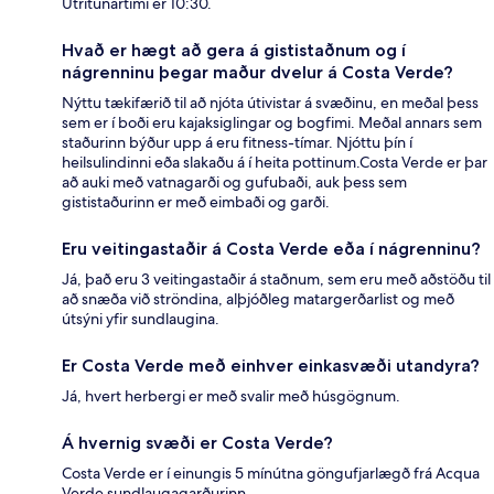
Útritunartími er 10:30.
Hvað er hægt að gera á gististaðnum og í
nágrenninu þegar maður dvelur á Costa Verde?
Nýttu tækifærið til að njóta útivistar á svæðinu, en meðal þess
sem er í boði eru kajaksiglingar og bogfimi. Meðal annars sem
staðurinn býður upp á eru fitness-tímar. Njóttu þín í
heilsulindinni eða slakaðu á í heita pottinum.Costa Verde er þar
að auki með vatnagarði og gufubaði, auk þess sem
gististaðurinn er með eimbaði og garði.
Eru veitingastaðir á Costa Verde eða í nágrenninu?
Já, það eru 3 veitingastaðir á staðnum, sem eru með aðstöðu til
að snæða við ströndina, alþjóðleg matargerðarlist og með
útsýni yfir sundlaugina.
Er Costa Verde með einhver einkasvæði utandyra?
Já, hvert herbergi er með svalir með húsgögnum.
Á hvernig svæði er Costa Verde?
Costa Verde er í einungis 5 mínútna göngufjarlægð frá Acqua
Verde sundlaugagarðurinn.