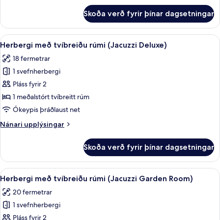
-
fyrir
Skoða verð fyrir þínar dagsetningar
Superior-
svalir
herbergi
-
með
Skoða
Herbergi með tvíbreiðu rúmi (Jacuzzi D
sjávarsýn
4
tvíbreiðu
Herbergi með tvíbreiðu rúmi (Jacuzzi Deluxe)
allar
rúmi
18 fermetrar
-
myndir
svalir
1 svefnherbergi
fyrir
-
Herbergi
Pláss fyrir 2
sjávarsýn
með
1 meðalstórt tvíbreitt rúm
tvíbreiðu
Ókeypis þráðlaust net
rúmi
Nánari
Nánari upplýsingar
(Jacuzzi
upplýsingar
Deluxe)
fyrir
Skoða verð fyrir þínar dagsetningar
Herbergi
með
tvíbreiðu
Skoða
Herbergi með tvíbreiðu rúmi (Jacuzzi 
4
rúmi
Herbergi með tvíbreiðu rúmi (Jacuzzi Garden Room)
allar
(Jacuzzi
20 fermetrar
Deluxe)
myndir
1 svefnherbergi
fyrir
Herbergi
Pláss fyrir 2