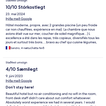
Staðfest umsögn
10/10 Stórkostlegt
23. maí 2024
Þýða með Google
Hôtel moderne, propre, avec 2 grandes piscine (un peu froide
car non chauffées, expérience en mai). La chambre que nous
avions était vue sur mer, coucher de soleil magnifique...) L
excellence a été dans les repas, très copieux, diversifiés tous les
jours et surtout très bons....bravo au chef qui cuisine légumes,
pâtes, viandes, poissons, minestrone, bruscetta...gâteaux
Sandro, 4 nætur/nátta ferð
maison, tiramisu aussi bien que dans un restaurant... Le seul
défaut est l éloignement de la plage de l hôtel et de
cefalu...utilisation des navettes obligatoire. Personnellement
Staðfest umsögn
nous avions loué une voiture ce qui est le meilleur choix pour
visiter les environs et garder une certaine indépendance.
4/10 Sæmilegt
9. júní 2023
Þýða með Google
Don’t stay here!
Beautiful hotel but no air conditioning and no wifi in the room,
front desk staff didn’t care about out comfort whatsoever.
Absolutely worst experience we had in several years. I would