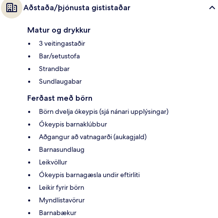
Aðstaða/þjónusta gististaðar
Matur og drykkur
3 veitingastaðir
Bar/setustofa
Strandbar
Sundlaugabar
Ferðast með börn
Börn dvelja ókeypis (sjá nánari upplýsingar)
Ókeypis barnaklúbbur
Aðgangur að vatnagarði (aukagjald)
Barnasundlaug
Leikvöllur
Ókeypis barnagæsla undir eftirliti
Leikir fyrir börn
Myndlistavörur
Barnabækur