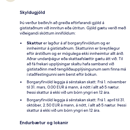
Skyldugjöld
Þú verður beðin/n að greiða eftirfarandi gjöld á
gististaðnum við innritun eða útritun. Gjöld gætu verið með
viðeigandi sköttum inniföldum:
Skattur
er lagður á af borgaryfirvöldum og er
innheimtur á gististaðnum. Skatturinn er breytilegur
eftir árstíðum og er mögulega ekki innheimtur allt árið.
Aðrar undanþágur eða skattaafslættir gætu átt við. Til
að fá frekari upplýsingar skaltu hafa samband við
gististaðinn með tengiliðaupplýsingunum sem finna má
í staðfestingunni sem berst eftir bókun.
Borgaryfirvöld leggja á sérstakan skatt: Frá 1. nóvember
til 31. mars, 0.00 EUR á mann, á nótt í allt að 5 nætur.
Þessi skattur á ekki við um börn yngri en 12 ára.
Borgaryfirvöld leggja á sérstakan skatt: Frá 1. apríl til 31.
október, 2.50 EUR á mann, á nótt, í allt að 5 nætur. Þessi
skattur á ekki við um börn yngri en 12 ára.
Endurbætur og lokanir