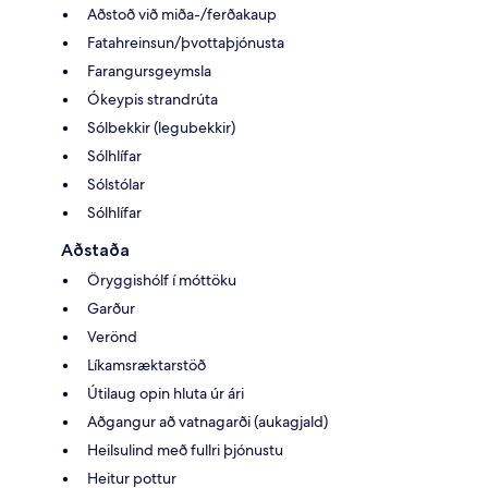
Aðstoð við miða-/ferðakaup
Fatahreinsun/þvottaþjónusta
Farangursgeymsla
Ókeypis strandrúta
Sólbekkir (legubekkir)
Sólhlífar
Sólstólar
Sólhlífar
Aðstaða
Öryggishólf í móttöku
Garður
Verönd
Líkamsræktarstöð
Útilaug opin hluta úr ári
Aðgangur að vatnagarði (aukagjald)
Heilsulind með fullri þjónustu
Heitur pottur