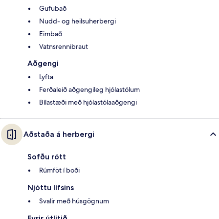
Gufubað
Nudd- og heilsuherbergi
Eimbað
Vatnsrennibraut
Aðgengi
Lyfta
Ferðaleið aðgengileg hjólastólum
Bílastæði með hjólastólaaðgengi
Aðstaða á herbergi
Sofðu rótt
Rúmföt í boði
Njóttu lífsins
Svalir með húsgögnum
Fyrir útlitið