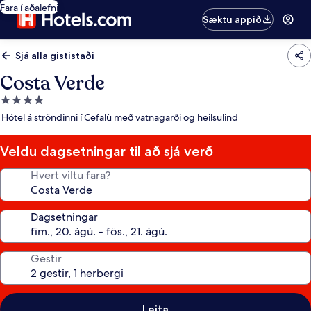
Fara í aðalefni
Sæktu appið
Sjá alla gististaði
Costa Verde
4.0
stjörnu
Hótel á ströndinni í Cefalù með vatnagarði og heilsulind
gististaður
Veldu dagsetningar til að sjá verð
Hvert viltu fara?
Dagsetningar
Gestir
Leita