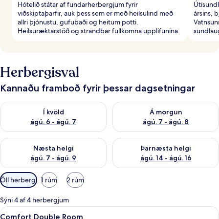
Hótelið státar af fundarherbergjum fyrir
Útisundl
viðskiptaþarfir, auk þess sem er með heilsulind með
ársins, 
allri þjónustu, gufubaði og heitum potti.
Vatnsunn
Heilsuræktarstöð og strandbar fullkomna upplifunina.
sundlaug
Herbergisval
Kannaðu framboð fyrir þessar dagsetningar
Athuga framboð í kvöld ágú. 6 - ágú. 7
Athuga framboð á morgun ágú.
Í kvöld
Á morgun
ágú. 6 - ágú. 7
ágú. 7 - ágú. 8
Athuga framboð næstu helgi ágú. 7 - ágú. 9
Athuga framboð þarnæstu helgi
Næsta helgi
Þarnæsta helgi
ágú. 7 - ágú. 9
ágú. 14 - ágú. 16
Síur
Öll herbergi
1 rúm
2 rúm
í
boði
Sýni 4 af 4 herbergjum
fyrir
Skoða
Comfort Double Room | Öryggishólf í h
3
Comfort Double Room
herbergi