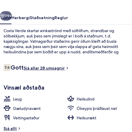
rra
Næsta
79+
Yfirlit
Herbergi
Staðsetning
Reglur
Costa Verde skartar einkaströnd með sólhlífum, strandbar og
sólbekkjum, auk þess sem ýmislegt er í boði á staðnum, t.d.
kajaksiglingar. Vatnagarður staðarins gerir öllum kleift að busla
nægju sína, auk þess sem þeir sem vilja slappa af geta heimsótt
heilsulindina þar sem boðið er upp á nudd, andlitsmeðferðir og
líkamsmeðferðir. Costa Verde Beach er einn af 3 veitingastöðum
sem hægt er að velja um. Þar er alþjóðleg matargerðarlist í hávegum
Umsagnir
Gott
höfð og er boðið upp á hádegisverð. Ókeypis barnaklúbbur, bar við
7,6
Sjá allar 28 umsagnir
7,6 af 10
sundlaugarbakkann og líkamsræktarstöð eru einnig á staðnum.
Útilaug sem er opin hluta úr ári, sólhlífa
Vinsæl aðstaða
Laug
Heilsulind
Gæludýravænt
Ókeypis þráðlaust net
Veitingastaður
Heilsurækt
Sjá allt