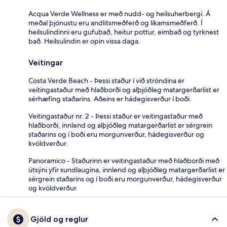
Acqua Verde Wellness er með nudd- og heilsuherbergi. Á
meðal þjónustu eru andlitsmeðferð og líkamsmeðferð. Í
heilsulindinni eru gufubað, heitur pottur, eimbað og tyrknest
bað. Heilsulindin er opin vissa daga.
Veitingar
Costa Verde Beach - Þessi staður í við ströndina er
veitingastaður með hlaðborði og alþjóðleg matargerðarlist er
sérhæfing staðarins. Aðeins er hádegisverður í boði.
Veitingastaður nr. 2 - Þessi staður er veitingastaður með
hlaðborði, innlend og alþjóðleg matargerðarlist er sérgrein
staðarins og í boði eru morgunverður, hádegisverður og
kvöldverður.
Panoramico - Staðurinn er veitingastaður með hlaðborði með
útsýni yfir sundlaugina, innlend og alþjóðleg matargerðarlist er
sérgrein staðarins og í boði eru morgunverður, hádegisverður
og kvöldverður.
Gjöld og reglur