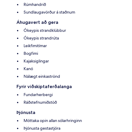
Rúmhandrið
Sundlaugavörður á staðnum
Áhugavert að gera
Ókeypis strandklúbbur
Ókeypis strandrúta
Leikfimitímar
Bogfimi
Kajaksiglingar
Kanó
Nálægt einkaströnd
Fyrir viðskiptaferðalanga
Fundarherbergi
Ráðstefnumiðstöð
Þjónusta
Móttaka opin allan sólarhringinn
Þjónusta gestastjóra