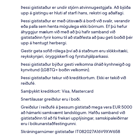
Þessi gististaður er undir stjórn atvinnugestgjafa. Að bjóða
upp á gistingu er hluti af starfi hans, rekstri og aðalfagi.
Þessi gististaður er með útisvæði á borð við svalir, verandir
eða palla sem henta mögulega ekki börnum. Ef þú hefur
áhyggjur mælum við með að þú hafir samband við
gististaðinn fyrir komu til að staðfesta að þau geti boðið þér
upp á hentugt herbergi.
Gestir geta sofið rólega því að á staðnum eru slökkvitæki,
reykskynjari, öryggiskerfi og fyrstuhjálparkassi.
Þessi gististaður býður gesti velkomna óháð kynhneigð og
kynvitund (LGBTQ+ boðin velkomin).
Þessi gististaður tekur við kreditkortum. Ekki er tekið við
reiðufé.
Samþykkt kreditkort: Visa, Mastercard
Snertilausar greiðslur eru í boði.
Greiðslur í reiðufé á þessum gististað mega vera EUR 5000
að hámarki samkvæmt landslögum. Hafðu samband við
gististaðinn til að fá frekari upplýsingar, samskipaleiðirnar
eru í bókunarstaðfestingunni.
Skráningarnúmer gististaðar IT082027A16V9XW658