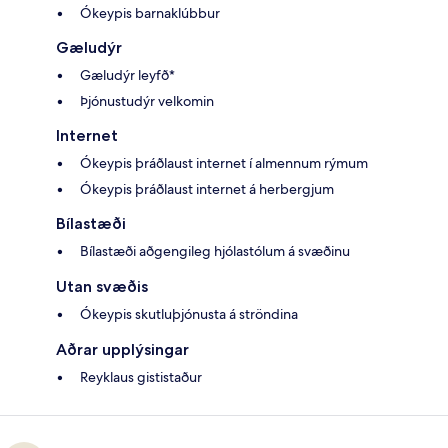
Ókeypis barnaklúbbur
Gæludýr
Gæludýr leyfð*
Þjónustudýr velkomin
Internet
Ókeypis þráðlaust internet í almennum rýmum
Ókeypis þráðlaust internet á herbergjum
Bílastæði
Bílastæði aðgengileg hjólastólum á svæðinu
Utan svæðis
Ókeypis skutluþjónusta á ströndina
Aðrar upplýsingar
Reyklaus gististaður