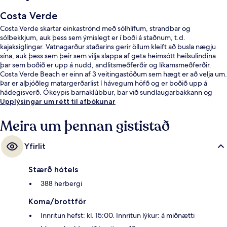
Costa Verde
Costa Verde skartar einkaströnd með sólhlífum, strandbar og
sólbekkjum, auk þess sem ýmislegt er í boði á staðnum, t.d.
kajaksiglingar. Vatnagarður staðarins gerir öllum kleift að busla nægju
sína, auk þess sem þeir sem vilja slappa af geta heimsótt heilsulindina
þar sem boðið er upp á nudd, andlitsmeðferðir og líkamsmeðferðir.
Costa Verde Beach er einn af 3 veitingastöðum sem hægt er að velja um.
Þar er alþjóðleg matargerðarlist í hávegum höfð og er boðið upp á
hádegisverð. Ókeypis barnaklúbbur, bar við sundlaugarbakkann og
líkamsræktarstöð eru einnig á staðnum.
Upplýsingar um rétt til afbókunar
Meira um þennan gististað
Yfirlit
Stærð hótels
388 herbergi
Koma/brottför
Innritun hefst: kl. 15:00. Innritun lýkur: á miðnætti