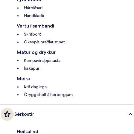
Hárblásari
Handklæði
Vertu í sambandi
Skrifborð
Ókeypis þráðlaust net
Matur og drykkur
Kampavínsþjónusta
Ísskápur
Meira
Þrif daglega
Öryggishólf á herbergjum
Sérkostir
Heilsulind