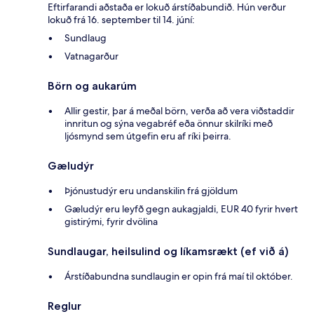
Eftirfarandi aðstaða er lokuð árstíðabundið. Hún verður
lokuð frá 16. september til 14. júní:
Sundlaug
Vatnagarður
Börn og aukarúm
Allir gestir, þar á meðal börn, verða að vera viðstaddir
innritun og sýna vegabréf eða önnur skilríki með
ljósmynd sem útgefin eru af ríki þeirra.
Gæludýr
Þjónustudýr eru undanskilin frá gjöldum
Gæludýr eru leyfð gegn aukagjaldi, EUR 40 fyrir hvert
gistirými, fyrir dvölina
Sundlaugar, heilsulind og líkamsrækt (ef við á)
Árstíðabundna sundlaugin er opin frá maí til október.
Reglur