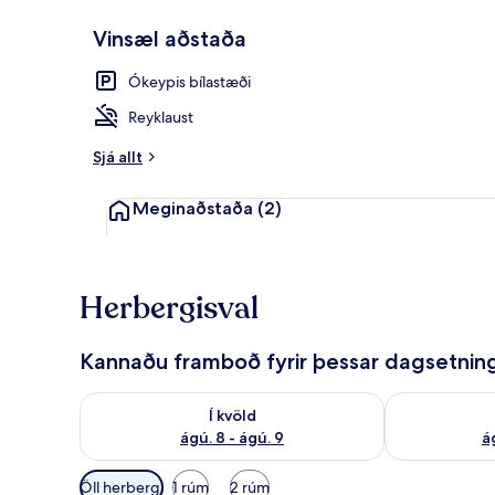
Vinsæl aðstaða
Veitingastað
Ókeypis bílastæði
Reyklaust
Sjá allt
Meginaðstaða
(2)
Herbergisval
Kannaðu framboð fyrir þessar dagsetnin
Athuga framboð í kvöld ágú. 8 - ágú. 9
Athuga frambo
Í kvöld
ágú. 8 - ágú. 9
á
Síur
Öll herbergi
1 rúm
2 rúm