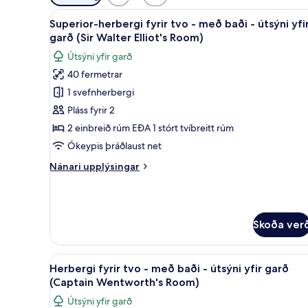
í
Skoða
Superior-herbergi fyrir tvo - me
boði
5
Superior-herbergi fyrir tvo - með baði - útsýni yfi
allar
fyrir
garð (Sir Walter Elliot's Room)
myndir
herbergi
Útsýni yfir garð
fyrir
40 fermetrar
Superior-
1 svefnherbergi
herbergi
fyrir
Pláss fyrir 2
tvo
2 einbreið rúm EÐA 1 stórt tvíbreitt rúm
-
Ókeypis þráðlaust net
með
Nánari
Nánari upplýsingar
baði
upplýsingar
-
fyrir
Superior-
útsýni
herbergi
yfir
Skoða ver
fyrir
garð
tvo
(Sir
-
Skoða
Herbergi fyrir tvo - með baði 
með
3
Walter
Herbergi fyrir tvo - með baði - útsýni yfir garð
allar
baði
(Captain Wentworth's Room)
Elliot's
-
myndir
Room)
Útsýni yfir garð
útsýni