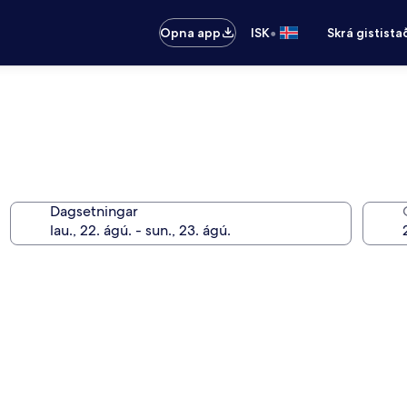
•
Opna app
ISK
Skrá gistista
Dagsetningar