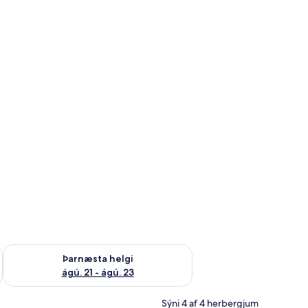
 ágú. 16
Athuga framboð þarnæstu helgi ágú. 21 - ágú. 23
Þarnæsta helgi
ágú. 21 - ágú. 23
Sýni 4 af 4 herbergjum