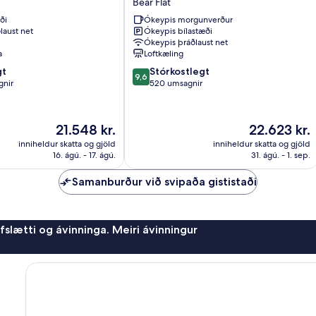
Bear Flat
Bear
ði
Ókeypis morgunverður
Flat
laust net
Ókeypis bílastæði
Ókeypis þráðlaust net
a
Loftkæling
9.6
gt
Stórkostlegt
9,6
af
gnir
520 umsagnir
10,
Stórkostlegt,
520
Verðið
Verðið
21.548 kr.
22.623 kr.
umsagnir
er
er
inniheldur skatta og gjöld
inniheldur skatta og gjöld
21.548 kr.
22.623 kr.
16. ágú. - 17. ágú.
31. ágú. - 1. sep.
Samanburður við svipaða gististaði
afslætti og ávinninga. Meiri ávinningur