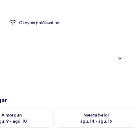
ur
Ókeypis þráðlaust net
gar
ð á morgun ágú. 9 - ágú. 10
Athuga framboð næstu helgi ágú. 14 -
Á morgun
Næsta helgi
gú. 9 - ágú. 10
ágú. 14 - ágú. 16