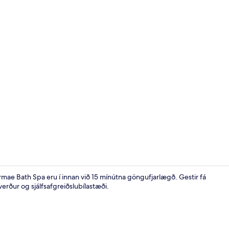
Fyrir utan
mae Bath Spa eru í innan við 15 mínútna göngufjarlægð. Gestir fá
rður og sjálfsafgreiðslubílastæði.
Að innan