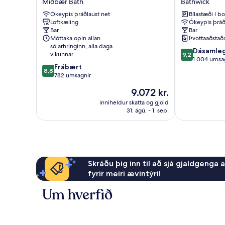
Miðbær Bath
Bathwick
Hotel
Bathwick
Ókeypis þráðlaust net
Bílastæði í bo
Bath
Loftkæling
Ókeypis þráð
Miðbær
Bar
Bar
Bath
Móttaka opin allan
Þvottaaðstað
sólarhringinn, alla daga
9.2
Dásamle
vikunnar
9,2
af
1.004 umsa
8.8
Frábært
10,
8,8
af
782 umsagnir
Dásamlegt,
10,
1.004
Verðið
9.072 kr.
Frábært,
umsagnir
er
782
inniheldur skatta og gjöld
9.072 kr.
31. ágú. - 1. sep.
umsagnir
Skráðu þig inn til að sjá gjaldgenga 
fyrir meiri ævintýri!
Um hverfið