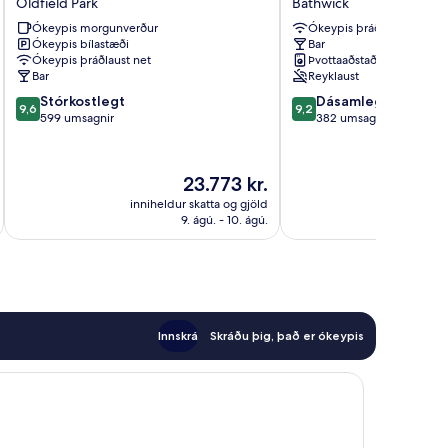
Oldfield Park
Bathwick
Oldfield
Bathwick
Ókeypis morgunverður
Ókeypis þráðlaust net
Park
Ókeypis bílastæði
Bar
Ókeypis þráðlaust net
Þvottaaðstaða
Bar
Reyklaust
9.6
9.2
Stórkostlegt
Dásamlegt
9,6
9,2
af
af
599 umsagnir
382 umsagnir
10,
10,
Stórkostlegt,
Dásamlegt,
599
382
Verðið
23.773 kr.
umsagnir
umsagnir
er
inniheldur skatta og gjöld
innihel
23.773 kr.
9. ágú. - 10. ágú.
Innskrá
Skráðu þig, það er ókeypis