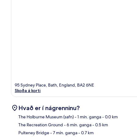
95 Sydney Place, Bath, England, BA2 6NE
Skoða á korti
Hvað er í nágrenninu?
The Holburne Museum (safn)
- 1 mín. ganga
- 0.0 km
The Recreation Ground
- 6 mín. ganga
- 0.5 km
Kor
Pulteney Bridge
- 7 mín. ganga
- 0.7 km