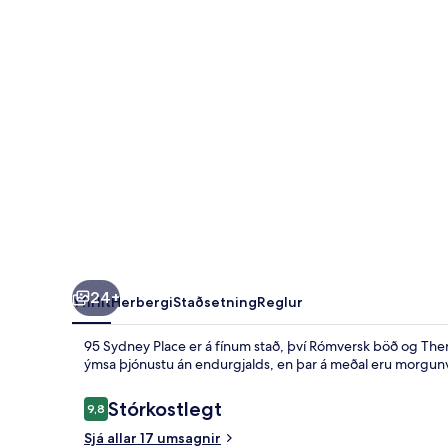
24+
Yfirlit
Herbergi
Staðsetning
Reglur
95 Sydney Place er á fínum stað, því Rómversk böð og Ther
ýmsa þjónustu án endurgjalds, en þar á meðal eru morgunve
Umsagnir
Stórkostlegt
9,8
9,8 af 10
Sjá allar 17 umsagnir