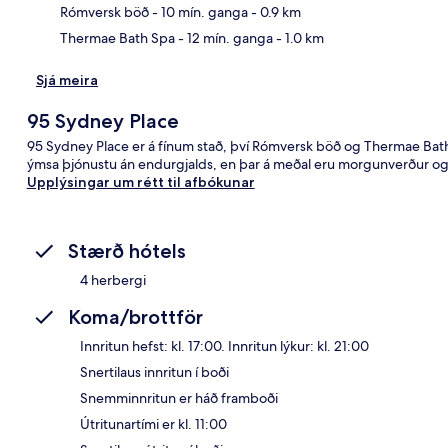
Rómversk böð
- 10 mín. ganga
- 0.9 km
Thermae Bath Spa
- 12 mín. ganga
- 1.0 km
Sjá meira
95 Sydney Place
95 Sydney Place er á fínum stað, því Rómversk böð og Thermae Bath 
ýmsa þjónustu án endurgjalds, en þar á meðal eru morgunverður og s
Upplýsingar um rétt til afbókunar
Stærð hótels
4 herbergi
Koma/brottför
Innritun hefst: kl. 17:00. Innritun lýkur: kl. 21:00
Snertilaus innritun í boði
Snemminnritun er háð framboði
Útritunartími er kl. 11:00