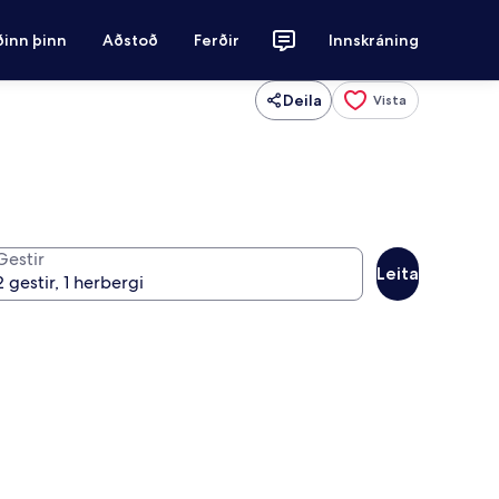
ðinn þinn
Aðstoð
Ferðir
Innskráning
Deila
Vista
Gestir
Leita