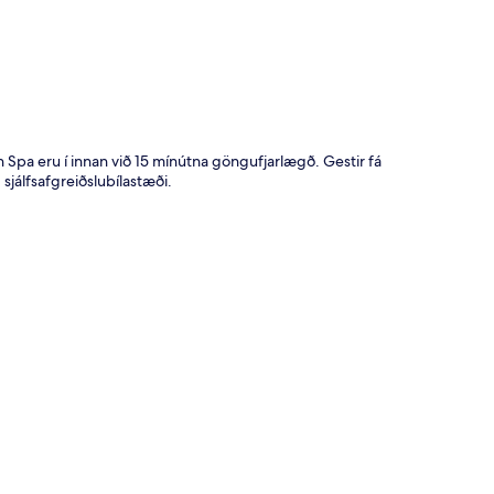
Spa eru í innan við 15 mínútna göngufjarlægð. Gestir fá
jálfsafgreiðslubílastæði.