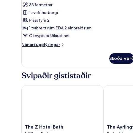
fyrir
yfir
33 fermetrar
Herbergi
garð
1 svefnherbergi
fyrir
(Sir
Walter
tvo
Pláss fyrir 2
Elliot's
-
1 tvíbreitt rúm EÐA 2 einbreið rúm
Room)
með
Ókeypis þráðlaust net
baði
Nánari
Nánari upplýsingar
-
upplýsingar
útsýni
fyrir
Skoða ver
Herbergi
yfir
fyrir
garð
tvo
Svipaðir gististaðir
(Captain
-
Wentworth's
með
baði
The Z Hotel Bath
The Ayrlingto
Room)
-
útsýni
yfir
garð
(Captain
Wentworth's
Room)
The
The
The Z Hotel Bath
The Ayrling
Z
Ayrlington