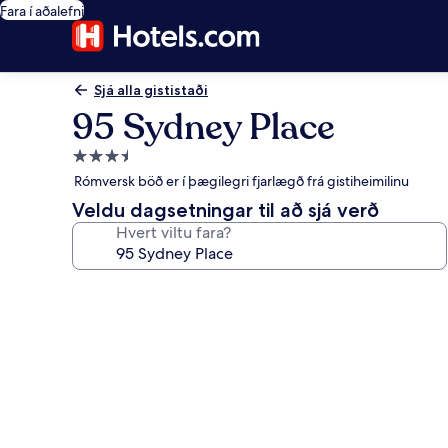
Fara í aðalefni
Sjá alla gististaði
95 Sydney Place
3.5
stjörnu
Rómversk böð er í þægilegri fjarlægð frá gistiheimilinu
gististaður
Veldu dagsetningar til að sjá verð
Hvert viltu fara?
Myndasafn
fyrir
95
Sydney
Place