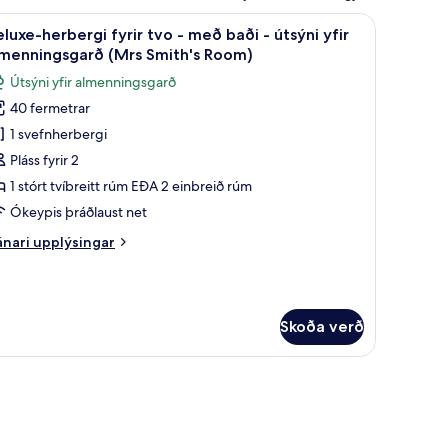
- með baði - útsýni yfir almenningsgarð (Mrs Clay's Room)
koða
Deluxe-herbergi fyrir tvo - með baði - útsýni
3
luxe-herbergi fyrir tvo - með baði - útsýni yfir
lar
lmenningsgarð (Mrs Smith's Room)
yndir
Útsýni yfir almenningsgarð
rir
40 fermetrar
eluxe-
1 svefnherbergi
erbergi
rir
Pláss fyrir 2
vo
1 stórt tvíbreitt rúm EÐA 2 einbreið rúm
Ókeypis þráðlaust net
eð
nari
nari upplýsingar
aði
plýsingar
rir
luxe-
tsýni
rbergi
ir
Skoða verð
rir
lmenningsgarð
o
Mrs
eð
mith's
ði
oom)
sýni