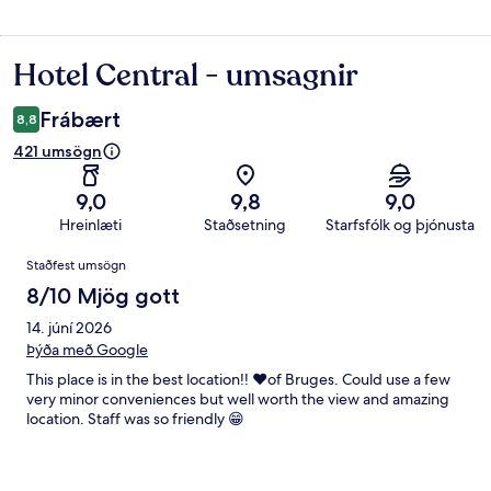
Hotel Central - umsagnir
Umsagnir
Frábært
8,8
421 umsögn
9,0
9,8
9,0
Hreinlæti
Staðsetning
Starfsfólk og þjónusta
Umsagnir
Staðfest umsögn
8/10 Mjög gott
14. júní 2026
Þýða með Google
This place is in the best location!! ❤️of Bruges. Could use a few
very minor conveniences but well worth the view and amazing
location. Staff was so friendly 😁