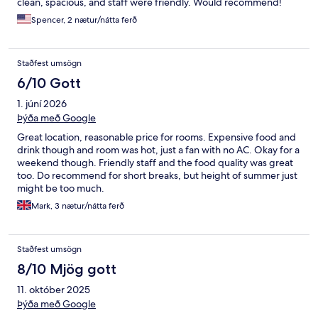
clean, spacious, and staff were friendly. Would recommend!
Spencer, 2 nætur/nátta ferð
Staðfest umsögn
6/10 Gott
1. júní 2026
Þýða með Google
Great location, reasonable price for rooms. Expensive food and
drink though and room was hot, just a fan with no AC. Okay for a
weekend though. Friendly staff and the food quality was great
too. Do recommend for short breaks, but height of summer just
might be too much.
Mark, 3 nætur/nátta ferð
Staðfest umsögn
8/10 Mjög gott
11. október 2025
Þýða með Google