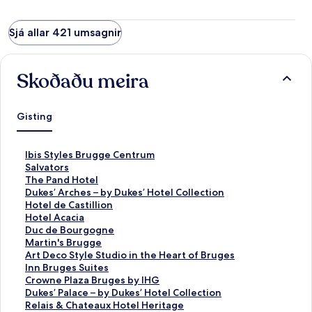
Sjá allar 421 umsagnir
Skoðaðu meira
Gisting
H
Ibis Styles Brugge Centrum
l
H
Salvators
e
l
H
The Pand Hotel
k
e
l
H
Dukes’ Arches – by Dukes’ Hotel Collection
k
k
e
l
H
Hotel de Castillion
u
k
k
e
l
H
Hotel Acacia
r
u
k
k
e
l
H
Duc de Bourgogne
s
r
u
k
k
e
l
H
Martin's Brugge
e
s
r
u
k
k
e
l
H
Art Deco Style Studio in the Heart of Bruges
m
e
s
r
u
k
k
e
l
H
Inn Bruges Suites
o
m
e
s
r
u
k
k
e
l
H
Crowne Plaza Bruges by IHG
p
o
m
e
s
r
u
k
k
e
l
H
Dukes’ Palace – by Dukes’ Hotel Collection
n
p
o
m
e
s
r
u
k
k
e
l
H
Relais & Chateaux Hotel Heritage