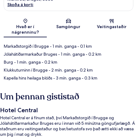
Skoða á korti
Kort
Hvað er í
Samgöngur
Veitingastaðir
nágrenninu?
Markaðstorgið í Brugge
- 1 mín. ganga
- 0.1 km
Jólahátíðarmarkaður Bruges
- 1 mín. ganga
- 0.2 km
Burg
- 1 mín. ganga
- 0.2 km
Klukkuturninn í Brugge
- 2 mín. ganga
- 0.2 km
Kapella hins heilaga blóðs
- 3 mín. ganga
- 0.3 km
Um þennan gististað
Hotel Central
Hotel Central er á fínum stað, því Markaðstorgið í Brugge og
Jólahátíðarmarkaður Bruges eru í innan við 5 mínútna göngufjarlægð. Á
staðnum eru veitingastaður og bar/setustofa svo það ætti ekki að væsa
um þig í mat og drykk.