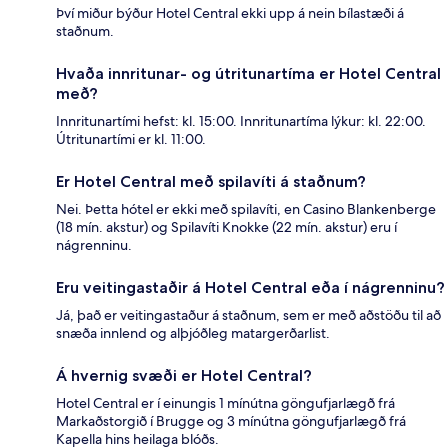
Því miður býður Hotel Central ekki upp á nein bílastæði á
staðnum.
Hvaða innritunar- og útritunartíma er Hotel Central
með?
Innritunartími hefst: kl. 15:00. Innritunartíma lýkur: kl. 22:00.
Útritunartími er kl. 11:00.
Er Hotel Central með spilavíti á staðnum?
Nei. Þetta hótel er ekki með spilavíti, en Casino Blankenberge
(18 mín. akstur) og Spilavíti Knokke (22 mín. akstur) eru í
nágrenninu.
Eru veitingastaðir á Hotel Central eða í nágrenninu?
Já, það er veitingastaður á staðnum, sem er með aðstöðu til að
snæða innlend og alþjóðleg matargerðarlist.
Á hvernig svæði er Hotel Central?
Hotel Central er í einungis 1 mínútna göngufjarlægð frá
Markaðstorgið í Brugge og 3 mínútna göngufjarlægð frá
Kapella hins heilaga blóðs.