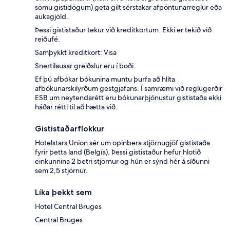
sömu gistidögum) geta gilt sérstakar afpöntunarreglur eða
aukagjöld.
Þessi gististaður tekur við kreditkortum. Ekki er tekið við
reiðufé.
Samþykkt kreditkort: Visa
Snertilausar greiðslur eru í boði.
Ef þú afbókar bókunina muntu þurfa að hlíta
afbókunarskilyrðum gestgjafans. Í samræmi við reglugerðir
ESB um neytendarétt eru bókunarþjónustur gististaða ekki
háðar rétti til að hætta við.
Gististaðarflokkur
Hotelstars Union sér um opinbera stjörnugjöf gististaða
fyrir þetta land (Belgía). Þessi gististaður hefur hlotið
einkunnina 2 betri stjörnur og hún er sýnd hér á síðunni
sem 2,5 stjörnur.
Líka þekkt sem
Hotel Central Bruges
Central Bruges