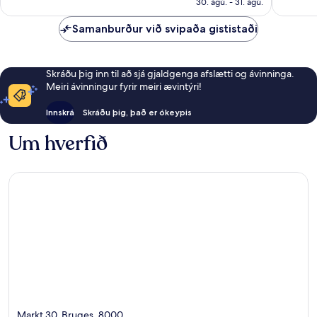
30. ágú. - 31. ágú.
Samanburður við svipaða gististaði
Skráðu þig inn til að sjá gjaldgenga afslætti og ávinninga.
Meiri ávinningur fyrir meiri ævintýri!
Innskrá
Skráðu þig, það er ókeypis
Um hverfið
Markt 30, Bruges, 8000