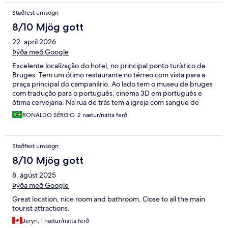
Staðfest umsögn
8/10 Mjög gott
22. apríl 2026
Þýða með Google
Excelente localização do hotel, no principal ponto turístico de
Bruges. Tem um ótimo restaurante no térreo com vista para a
praça principal do campanário. Ao lado tem o museu de bruges
com tradução para o português, cinema 3D em português e
ótima cervejaria. Na rua de trás tem a igreja com sangue de
Jesus. Quarto com ótimo chuveiro, com smart TV, mas faltou um
RONALDO SÉRGIO, 2 nætur/nátta ferð
frigobar. Atenção: a entrada do hotel dia dentro do restaurante
Central !!!
Staðfest umsögn
8/10 Mjög gott
8. ágúst 2025
Þýða með Google
Great location, nice room and bathroom. Close to all the main
tourist attractions.
Jeryn, 1 nætur/nátta ferð