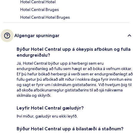
Hotel Central Hotel
Hotel Central Bruges
Hotel Central Hotel Bruges
Algengar spurningar
Býður Hotel Central upp á ókeypis afbókun og fulla
endurgreiðslu?
Já, Hotel Central býður upp á herbergi sem eru
endurgreiðanleg að fullu sem hægt er að bóka á vefnum okkar.
Ef þú hefur bókað herbergi á verði sem er endurgreiðanlegt að
fullu getur þú afbókað allt niður í nokkra daga fyrir innritun eins
og sagt er fyrir um í skilmálum gististaðarins. Við hvetjum þig til
að skoða afbókunarreglur gististaðarins til að sjá nákvæma
skilmála og skilyrði.
Leyfir Hotel Central gæludýr?
Því miður, gæludýr eru ekki leyfð.
Býður Hotel Central upp á bílastæði á staðnum?