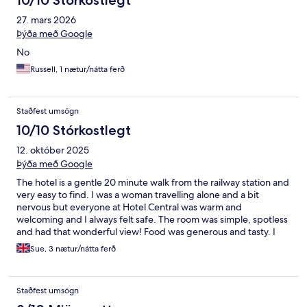
10/10 Stórkostlegt
27. mars 2026
Þýða með Google
No
Russell, 1 nætur/nátta ferð
Staðfest umsögn
10/10 Stórkostlegt
12. október 2025
Þýða með Google
The hotel is a gentle 20 minute walk from the railway station and
very easy to find. I was a woman travelling alone and a bit
nervous but everyone at Hotel Central was warm and
welcoming and I always felt safe. The room was simple, spotless
and had that wonderful view! Food was generous and tasty. I
had a wonderful time and will definitely return.
Sue, 3 nætur/nátta ferð
Staðfest umsögn