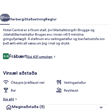
rra
Næsta
34+
Yfirlit
Herbergi
Staðsetning
Reglur
Hotel Central er á fínum stað, því Markaðstorgið í Brugge og
Jólahátíðarmarkaður Bruges eru í innan við 5 mínútna
göngufjarlægð. Á staðnum eru veitingastaður og bar/setustofa svo
það ætti ekki að væsa um þig í mat og drykk.
Umsagnir
Frábært
8,8
Sjá 421 umsögn
8,8 af 10
Herbergi fyrir tvo, tvö rúm - 2 einbre
Vinsæl aðstaða
Ókeypis þráðlaust net
Veitingastaður
Bar
Reyklaust
Sjá allt
Meginaðstaða
(5)