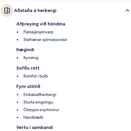
Aðstaða á herbergi
Afþreying við höndina
Flatskjársjónvarp
Stafrænar sjónvarpsrásir
Þægindi
Kynding
Sofðu rótt
Rúmföt í boði
Fyrir útlitið
Einkabaðherbergi
Sturta eingöngu
Ókeypis snyrtivörur
Handklæði
Vertu í sambandi