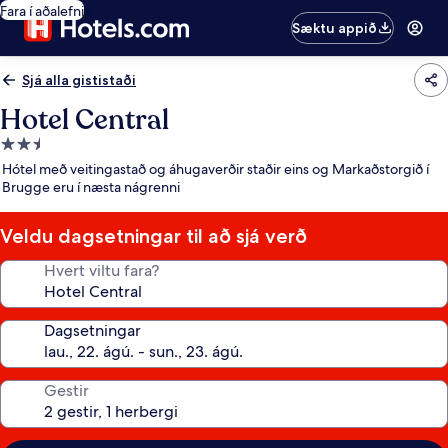
Fara í aðalefni
Sæktu appið
Sjá alla gististaði
Hotel Central
2.5
stjörnu
Hótel með veitingastað og áhugaverðir staðir eins og Markaðstorgið í
gististaður
Brugge eru í næsta nágrenni
Veldu dagsetningar til að sjá verð
Hvert viltu fara?
Dagsetningar
Gestir