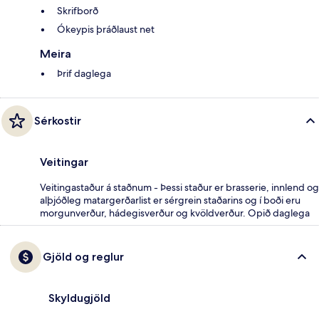
Skrifborð
Ókeypis þráðlaust net
Meira
Þrif daglega
Sérkostir
Veitingar
Veitingastaður á staðnum - Þessi staður er brasserie, innlend og
alþjóðleg matargerðarlist er sérgrein staðarins og í boði eru
morgunverður, hádegisverður og kvöldverður. Opið daglega
Gjöld og reglur
Skyldugjöld