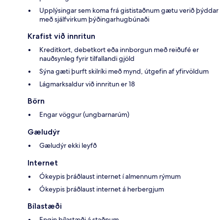
Upplýsingar sem koma frá gististaðnum gætu verið þýddar
með sjálfvirkum þýðingarhugbúnaði
Krafist við innritun
Kreditkort, debetkort eða innborgun með reiðufé er
nauðsynleg fyrir tilfallandi gjöld
Sýna gæti þurft skilríki með mynd, útgefin af yfirvöldum
Lágmarksaldur við innritun er 18
Börn
Engar vöggur (ungbarnarúm)
Gæludýr
Gæludýr ekki leyfð
Internet
Ókeypis þráðlaust internet í almennum rýmum
Ókeypis þráðlaust internet á herbergjum
Bílastæði
Engin bílastæði á staðnum