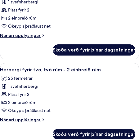
Herbergi
1 svefnherbergi
fyrir
Pláss fyrir 2
tvo,
2 einbreið rúm
tvö
Ókeypis þráðlaust net
rúm
Nánari
Nánari upplýsingar
-
upplýsingar
2
fyrir
Skoða verð fyrir þínar dagsetningar
einbreið
Herbergi
fyrir
rúm
tvo,
Skoða
Herbergi fyrir tvo, tvö rúm - 2 einbre
-
6
tvö
Herbergi fyrir tvo, tvö rúm - 2 einbreið rúm
allar
borgarsýn
rúm
25 fermetrar
-
myndir
2
1 svefnherbergi
fyrir
einbreið
Herbergi
Pláss fyrir 2
rúm
fyrir
-
2 einbreið rúm
borgarsýn
tvo,
Ókeypis þráðlaust net
tvö
Nánari
Nánari upplýsingar
rúm
upplýsingar
-
fyrir
Skoða verð fyrir þínar dagsetningar
Herbergi
2