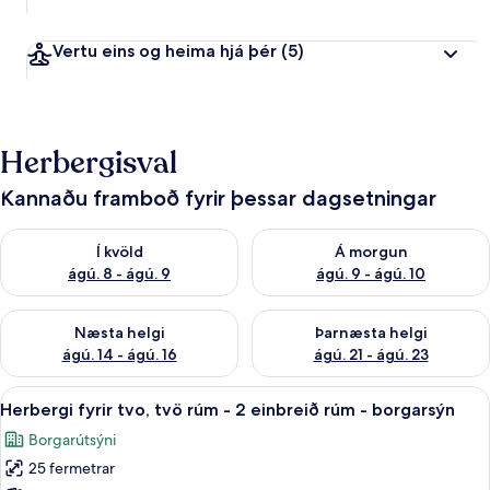
Vertu eins og heima hjá þér
(5)
Herbergisval
Kannaðu framboð fyrir þessar dagsetningar
Athuga framboð í kvöld ágú. 8 - ágú. 9
Athuga framboð á morgun ágú.
Í kvöld
Á morgun
ágú. 8 - ágú. 9
ágú. 9 - ágú. 10
Athuga framboð næstu helgi ágú. 14 - ágú. 16
Athuga framboð þarnæstu helg
Næsta helgi
Þarnæsta helgi
ágú. 14 - ágú. 16
ágú. 21 - ágú. 23
Skoða
Herbergi fyrir tvo, tvö rúm - 2 einbre
11
Herbergi fyrir tvo, tvö rúm - 2 einbreið rúm - borgarsýn
allar
Borgarútsýni
myndir
25 fermetrar
fyrir