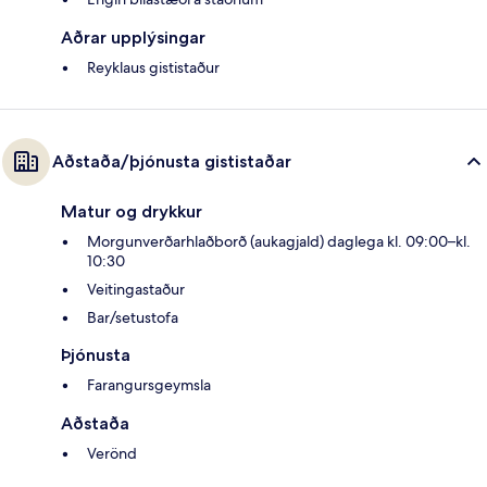
Aðrar upplýsingar
Reyklaus gististaður
Aðstaða/þjónusta gististaðar
Matur og drykkur
Morgunverðarhlaðborð (aukagjald) daglega kl. 09:00–kl.
10:30
Veitingastaður
Bar/setustofa
Þjónusta
Farangursgeymsla
Aðstaða
Verönd