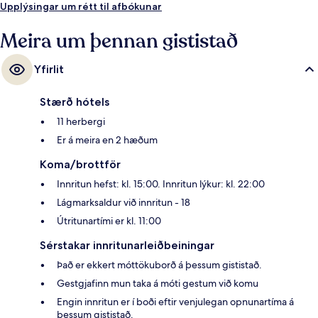
Upplýsingar um rétt til afbókunar
Meira um þennan gististað
Yfirlit
Stærð hótels
11 herbergi
Er á meira en 2 hæðum
Koma/brottför
Innritun hefst: kl. 15:00. Innritun lýkur: kl. 22:00
Lágmarksaldur við innritun - 18
Útritunartími er kl. 11:00
Sérstakar innritunarleiðbeiningar
Það er ekkert móttökuborð á þessum gististað.
Gestgjafinn mun taka á móti gestum við komu
Engin innritun er í boði eftir venjulegan opnunartíma á
þessum gististað.