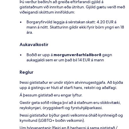
Þú verður beðin/n að greiða eftirfarandi gjöld á
gististaðnum við innritun eða útritun. Gjöld gætu verið með
viðeigandi sköttum inniföldum:
Borgaryfirvöld leggja á sérstakan skatt: 4.20 EUR á
mann á nótt. Skatturinn gildir ekki fyrir börn yngri en 18
ára.
Aukavalkostir
Boðið er upp á
morgunverðarhlaðborð
gegn
aukagjaldi sem er um það bil 14 EUR á mann
Reglur
Þessi gististaður er undir stjórn atvinnugestgjafa. Að bjóða
upp á gistingu er hluti af starfi hans, rekstri og aðalfagi.
Á þessum gististað eru engar lyftur.
Gestir geta sofið rólega því að á staðnum eru slökkvitæki,
reykskynjari, öryggiskerfi og fyrstuhjálparkassi.
Þessi gististaður býður gesti velkomna óháð kynhneigð og
kynvitund (LGBTQ+ boðin velkomin).
Um hópapantanir (fleiri en 8 herbergi á sama gististað /