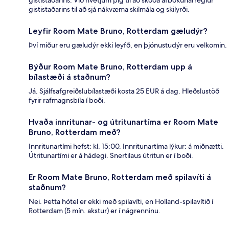
gististaðarins til að sjá nákvæma skilmála og skilyrði.
Leyfir Room Mate Bruno, Rotterdam gæludýr?
Því miður eru gæludýr ekki leyfð, en þjónustudýr eru velkomin.
Býður Room Mate Bruno, Rotterdam upp á
bílastæði á staðnum?
Já. Sjálfsafgreiðslubílastæði kosta 25 EUR á dag. Hleðslustöð
fyrir rafmagnsbíla í boði.
Hvaða innritunar- og útritunartíma er Room Mate
Bruno, Rotterdam með?
Innritunartími hefst: kl. 15:00. Innritunartíma lýkur: á miðnætti.
Útritunartími er á hádegi. Snertilaus útritun er í boði.
Er Room Mate Bruno, Rotterdam með spilavíti á
staðnum?
Nei. Þetta hótel er ekki með spilavíti, en Holland-spilavítið í
Rotterdam (5 mín. akstur) er í nágrenninu.