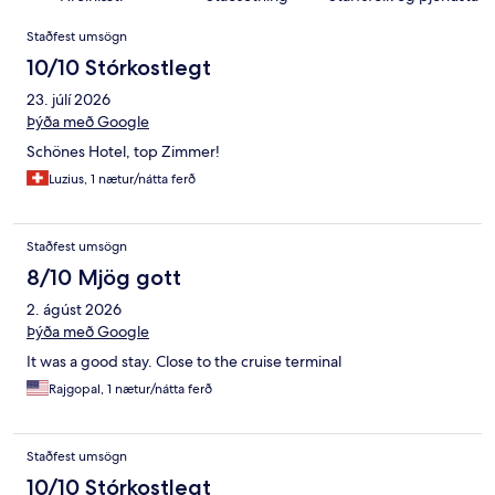
Umsagnir
Staðfest umsögn
10/10 Stórkostlegt
23. júlí 2026
Þýða með Google
Schönes Hotel, top Zimmer!
Luzius, 1 nætur/nátta ferð
Staðfest umsögn
8/10 Mjög gott
2. ágúst 2026
Þýða með Google
It was a good stay. Close to the cruise terminal
Rajgopal, 1 nætur/nátta ferð
Staðfest umsögn
10/10 Stórkostlegt