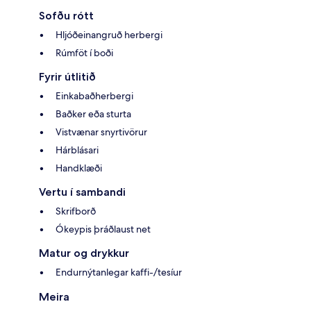
Sofðu rótt
Hljóðeinangruð herbergi
Rúmföt í boði
Fyrir útlitið
Einkabaðherbergi
Baðker eða sturta
Vistvænar snyrtivörur
Hárblásari
Handklæði
Vertu í sambandi
Skrifborð
Ókeypis þráðlaust net
Matur og drykkur
Endurnýtanlegar kaffi-/tesíur
Meira