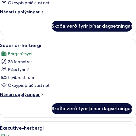
Ókeypis þráðlaust net
Nánari
Nánari upplýsingar
upplýsingar
fyrir
Skoða verð fyrir þínar dagsetningar
Svíta
Skoða
Superior-herbergi | Öryggishólf í herb
6
Superior-herbergi
allar
Borgarútsýni
myndir
26 fermetrar
fyrir
Superior-
Pláss fyrir 2
herbergi
1 tvíbreitt rúm
Ókeypis þráðlaust net
Nánari
Nánari upplýsingar
upplýsingar
fyrir
Skoða verð fyrir þínar dagsetningar
Superior-
herbergi
Skoða
Executive-herbergi | Öryggishólf í her
10
Executive-herbergi
allar