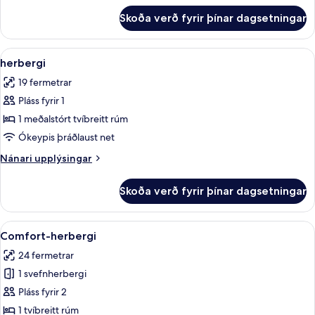
only
fyrir
Skoða verð fyrir þínar dagsetningar
Family
be
Room,
booked
Terrace
Skoða
herbergi | Öryggishólf í herbergi, skr
with
5
(this
herbergi
allar
room
a
19 fermetrar
can
myndir
minimum
only
Pláss fyrir 1
fyrir
of
be
herbergi
1 meðalstórt tvíbreitt rúm
2
booked
with
Ókeypis þráðlaust net
adults
a
and
Nánari
Nánari upplýsingar
minimum
upplýsingar
2
of
fyrir
2
child)
Skoða verð fyrir þínar dagsetningar
herbergi
adults
and
2
Skoða
Comfort-herbergi | Öryggishólf í herb
5
Comfort-herbergi
child)
allar
24 fermetrar
myndir
1 svefnherbergi
fyrir
Comfort-
Pláss fyrir 2
herbergi
1 tvíbreitt rúm