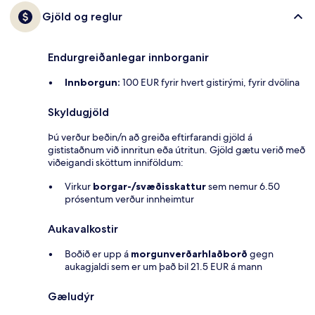
Gjöld og reglur
Endurgreiðanlegar innborganir
Innborgun:
100 EUR fyrir hvert gistirými, fyrir dvölina
Skyldugjöld
Þú verður beðin/n að greiða eftirfarandi gjöld á
gististaðnum við innritun eða útritun. Gjöld gætu verið með
viðeigandi sköttum inniföldum:
Virkur
borgar-/svæðisskattur
sem nemur 6.50
prósentum verður innheimtur
Aukavalkostir
Boðið er upp á
morgunverðarhlaðborð
gegn
aukagjaldi sem er um það bil 21.5 EUR á mann
Gæludýr