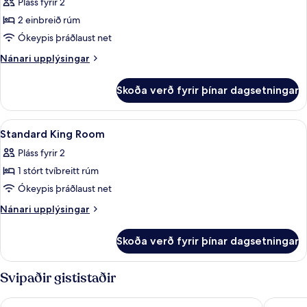
Pláss fyrir 2
fyrir
Superior-
2 einbreið rúm
herbergi
Ókeypis þráðlaust net
fyrir
Nánari
Nánari upplýsingar
tvo,
upplýsingar
tvö
fyrir
Skoða verð fyrir þínar dagsetningar
Superior-
rúm
herbergi
fyrir
Skoða
Öryggishólf í herbergi, skrifborð, hlj
5
tvo,
Standard King Room
allar
tvö
Pláss fyrir 2
rúm
myndir
1 stórt tvíbreitt rúm
fyrir
Standard
Ókeypis þráðlaust net
King
Nánari
Nánari upplýsingar
Room
upplýsingar
fyrir
Skoða verð fyrir þínar dagsetningar
Standard
King
Room
Svipaðir gististaðir
Art Hotel Rotterdam
The Jam