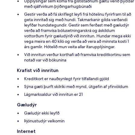
Upplýsingar sem koma frá gististaðnum gætu verið þýddar
með sjálfvirkum þýðingarhugbúnaði
Gestir verða að fá skriflegt leyfi frá hótelinu fyrirfram til að
geta innritað sig með hundi. Takmarkanir gilda varðandi
leyfðar hundategundir. Gestir sem ferðast með gæludýr
verða að framvísa bólusetningarskrá og áskildum
vottorðum fyrir gæludýrið við innritun. Hundar mega ekki
vega meira en 40 kíló og verða að vera að minnsta kosti 1
árs gamlir. Hótelið mun veita allar ítarupplýsingar.
Við innritun verður korthafi að framvísa kreditkortinu sem
notað var við bókunina
Krafist við innritun
Kreditkort er nauðsynlegt fyrir tilfallandi gjöld
Sýna gæti þurft skilríki með mynd, útgefin af yfirvöldum
Lágmarksaldur við innritun er 21
Gæludýr
Gæludýr ekki leyfð
Þjónustudýr velkomin
Internet