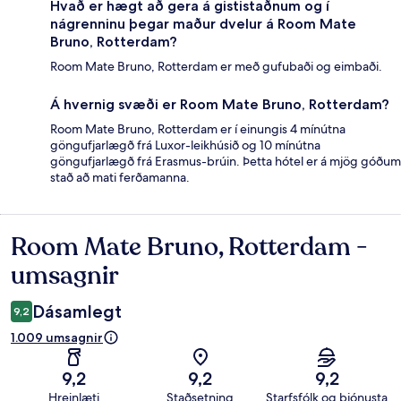
Hvað er hægt að gera á gististaðnum og í
nágrenninu þegar maður dvelur á Room Mate
Bruno, Rotterdam?
Room Mate Bruno, Rotterdam er með gufubaði og eimbaði.
Á hvernig svæði er Room Mate Bruno, Rotterdam?
Room Mate Bruno, Rotterdam er í einungis 4 mínútna
göngufjarlægð frá Luxor-leikhúsið og 10 mínútna
göngufjarlægð frá Erasmus-brúin. Þetta hótel er á mjög góðum
stað að mati ferðamanna.
Room Mate Bruno, Rotterdam -
Umsagnir
umsagnir
Dásamlegt
9,2
1.009 umsagnir
9,2
9,2
9,2
Hreinlæti
Staðsetning
Starfsfólk og þjónusta