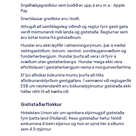
Snjalltækjagreiðslur sem boðið er upp á eru m.a.: Apple
Pay.
Snertilausar greiðslur eru í boði.
Athugið að samfélagsleg viðmið og reglur fyrir gesti geta
verið mismunandi milli landa og gististaða. Reglurnar sem
eru birtar koma frá gististaðnum.
Hundar eru ekki leyfðir í almenningsrýmum, þar á meðal
veitingastöðum, börum, verönd, sundlaugarsvæðum og
fundarherbergjum. Hundar þurfa að vera í ól fyrir á
svæðum utan gestaherbergis. Hundar mega ekki vera
eftirlitslausir í gestaherbergjum nema á morgunverðartíma.
Ef þú afbókar bókunina muntu þurfa að hlíta
afbókunarskilyrðum gestgjafans. Í samræmi við reglugerðir
ESB um neytendarétt eru bókunarþjónustur gististaða ekki
háðar rétti til að hætta við.
Gististaðarflokkur
Hotelstars Union sér um opinbera stjörnugjöf gististaða
fyrir þetta land (Holland). Þessi gististaður hefur hlotið
einkunnina 4 betri stjörnur og hún er sýnd hér á síðunni
sem 4,5 stjörnur.