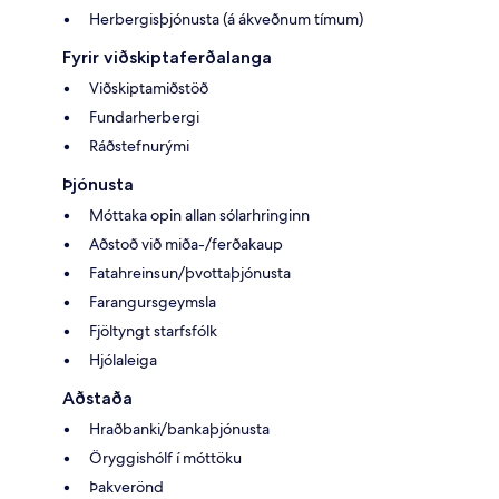
Herbergisþjónusta (á ákveðnum tímum)
Fyrir viðskiptaferðalanga
Viðskiptamiðstöð
Fundarherbergi
Ráðstefnurými
Þjónusta
Móttaka opin allan sólarhringinn
Aðstoð við miða-/ferðakaup
Fatahreinsun/þvottaþjónusta
Farangursgeymsla
Fjöltyngt starfsfólk
Hjólaleiga
Aðstaða
Hraðbanki/bankaþjónusta
Öryggishólf í móttöku
Þakverönd