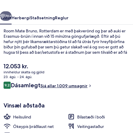
rra
Næsta
76+
Yfirlit
Herbergi
Staðsetning
Reglur
Room Mate Bruno, Rotterdam er með þakverönd og þar að auki er
Erasmus-brúin í innan við 15 mínútna göngufjarlægð. Eftir að þú
hefur nýtt þér líkamsræktarstöðina til að fá útrás fyrir hreyfiþörfina
bíður þín gufubað þar sem þú getur slakað vel á og svo er gott að
hugsa til þess að bar/setustofa er á staðnum þar sem tilvalið er að fá
sér svalandi drykk. Meðal annarra þæginda á þessu hóteli fyrir
vandláta eru eimbað og verönd. Meðal þess sem ferðamenn sem
Núverandi
12.053 kr.
hafa heimsótt staðinn eru sérstaklega ánægðir með eru hjálpsamt
verð
inniheldur skatta og gjöld
starfsfólk og góð staðsetning.
er
23. ágú. - 24. ágú.
Morgunverður og hádegisverður í bo
12.053 kr.
Umsagnir
Dásamlegt
9,2
Sjá allar 1.009 umsagnir
9,2 af 10
Vinsæl aðstaða
Heilsulind
Bílastæði í boði
Ókeypis þráðlaust net
Veitingastaður