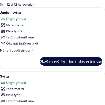
boði
Sýni 12 af 12 herbergjum
fyrir
Skoða
Junior-svíta | Öryggishólf í herbergi,
7
Junior-svíta
herbergi
allar
Útsýni yfir síki
myndir
56 fermetrar
fyrir
Junior-
Pláss fyrir 2
svíta
1 stórt tvíbreitt rúm
Ókeypis þráðlaust net
Nánari
Nánari upplýsingar
upplýsingar
fyrir
Skoða verð fyrir þínar dagsetningar
Junior-
svíta
Skoða
Svíta | Stofa | Flatskjársjónvarp
8
Svíta
allar
Útsýni yfir síki
myndir
75 fermetrar
fyrir
Svíta
Pláss fyrir 2
1 stórt tvíbreitt rúm