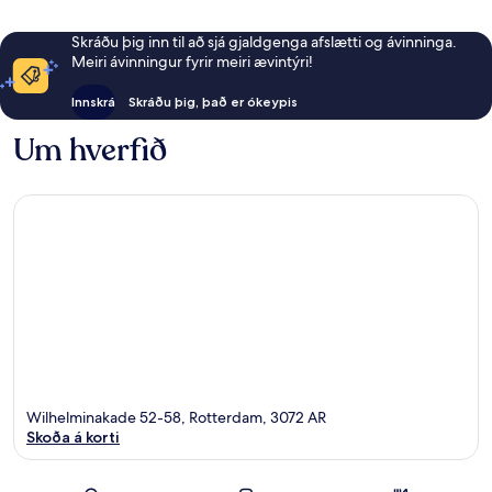
Skráðu þig inn til að sjá gjaldgenga afslætti og ávinninga.
Meiri ávinningur fyrir meiri ævintýri!
Innskrá
Skráðu þig, það er ókeypis
Um hverfið
Wilhelminakade 52-58, Rotterdam, 3072 AR
Skoða á korti