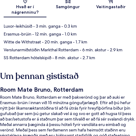
Kort
Hvað er í
Samgöngur
Veitingastaðir
nágrenninu?
Luxor-leikhúsið
- 3 mín. ganga
- 0.3 km
Erasmus-brúin
- 12 mín. ganga
- 1.0 km
Witte de Withstraat
- 20 mín. ganga
- 1.7 km
Verslunarmiðstöðin Markthal Rotterdam
- 6 mín. akstur
- 2.9 km
SS Rotterdam hótelskipið
- 8 mín. akstur
- 2.7 km
Um þennan gististað
Room Mate Bruno, Rotterdam
Room Mate Bruno, Rotterdam er með þakverönd og þar að auki er
Erasmus-brúin í innan við 15 mínútna göngufjarlægð. Eftir að þú hefur
nýtt þér líkamsræktarstöðina til að fá útrás fyrir hreyfiþörfina bíður þín
gufubað þar sem þú getur slakað vel á og svo er gott að hugsa til þess
að bar/setustofa er á staðnum þar sem tilvalið er að fá sér svalandi drykk.
Meðal annarra þæginda á þessu hóteli fyrir vandláta eru eimbað og
verönd. Meðal þess sem ferðamenn sem hafa heimsótt staðinn eru
sérstaklega ánægðir með eru hjálpsamt starfsfólk og góð staðsetning.