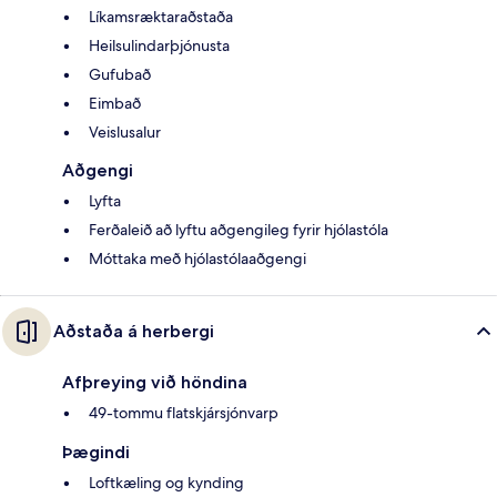
Líkamsræktaraðstaða
Heilsulindarþjónusta
Gufubað
Eimbað
Veislusalur
Aðgengi
Lyfta
Ferðaleið að lyftu aðgengileg fyrir hjólastóla
Móttaka með hjólastólaaðgengi
Aðstaða á herbergi
Afþreying við höndina
49-tommu flatskjársjónvarp
Þægindi
Loftkæling og kynding