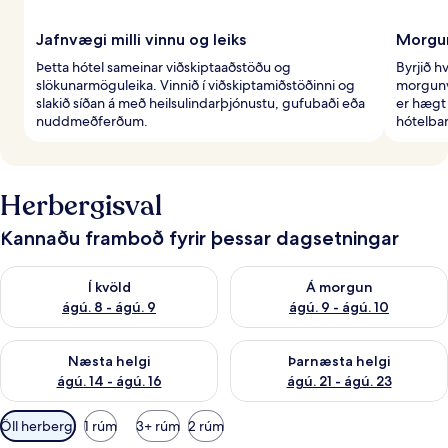
Jafnvægi milli vinnu og leiks
Morgun
Þetta hótel sameinar viðskiptaaðstöðu og
Byrjið h
slökunarmöguleika. Vinnið í viðskiptamiðstöðinni og
morgunve
slakið síðan á með heilsulindarþjónustu, gufubaði eða
er hægt 
nuddmeðferðum.
hótelba
Herbergisval
Kannaðu framboð fyrir þessar dagsetningar
Athuga framboð í kvöld ágú. 8 - ágú. 9
Athuga framboð á morgun ágú.
Í kvöld
Á morgun
ágú. 8 - ágú. 9
ágú. 9 - ágú. 10
Athuga framboð næstu helgi ágú. 14 - ágú. 16
Athuga framboð þarnæstu helg
Næsta helgi
Þarnæsta helgi
ágú. 14 - ágú. 16
ágú. 21 - ágú. 23
Síur
Öll herbergi
1 rúm
3+ rúm
2 rúm
í