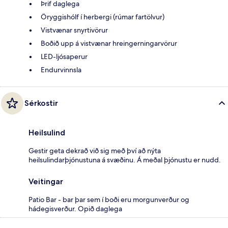
Þrif daglega
Öryggishólf í herbergi (rúmar fartölvur)
Vistvænar snyrtivörur
Boðið upp á vistvænar hreingerningarvörur
LED-ljósaperur
Endurvinnsla
Sérkostir
Heilsulind
Gestir geta dekrað við sig með því að nýta
heilsulindarþjónustuna á svæðinu. Á meðal þjónustu er nudd.
Veitingar
Patio Bar - bar þar sem í boði eru morgunverður og
hádegisverður. Opið daglega