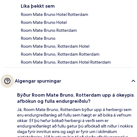
Líka þekkt sem
Room Mate Bruno Hotel Rotterdam
Room Mate Bruno Hotel
Room Mate Bruno Rotterdam
Room Mate Bruno
Room Mate Bruno, Rotterdam Hotel
Room Mate Bruno, Rotterdam Rotterdam
Room Mate Bruno, Rotterdam Hotel Rotterdam
Algengar spurningar
Býður Room Mate Bruno, Rotterdam upp á ókeypis
afbókun og fulla endurgreiðslu?
Já, Room Mate Bruno, Rotterdam býður upp á herbergi sem
eru endurgreiðanleg að fullu sem hægt er að bóka á vefnum
okkar. Ef þú hefur bókað herbergi á verði sem er
endurgreiðanlegt að fullu getur þú afbókað allt niður í nokkra
daga fyrir innritun eins og sagt er fyrir um í skilmálum
gististaðarins. Við hvetjum þig til að skoða afbókunarreglur