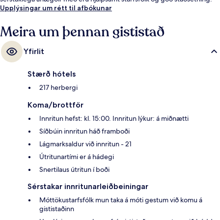
Upplýsingar um rétt til afbókunar
Meira um þennan gististað
Yfirlit
Stærð hótels
217 herbergi
Koma/brottför
Innritun hefst: kl. 15:00. Innritun lýkur: á miðnætti
Síðbúin innritun háð framboði
Lágmarksaldur við innritun - 21
Útritunartími er á hádegi
Snertilaus útritun í boði
Sérstakar innritunarleiðbeiningar
Móttökustarfsfólk mun taka á móti gestum við komu á
gististaðinn