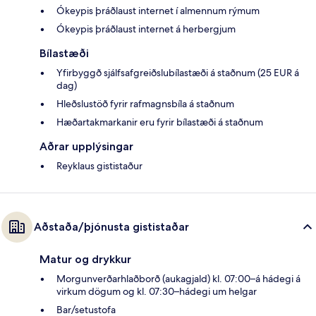
Ókeypis þráðlaust internet í almennum rýmum
Ókeypis þráðlaust internet á herbergjum
Bílastæði
Yfirbyggð sjálfsafgreiðslubílastæði á staðnum (25 EUR á
dag)
Hleðslustöð fyrir rafmagnsbíla á staðnum
Hæðartakmarkanir eru fyrir bílastæði á staðnum
Aðrar upplýsingar
Reyklaus gististaður
Aðstaða/þjónusta gististaðar
Matur og drykkur
Morgunverðarhlaðborð (aukagjald) kl. 07:00–á hádegi á
virkum dögum og kl. 07:30–hádegi um helgar
Bar/setustofa