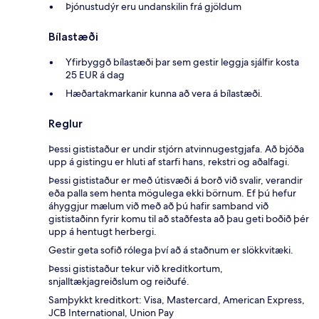
Þjónustudýr eru undanskilin frá gjöldum
Bílastæði
Yfirbyggð bílastæði þar sem gestir leggja sjálfir kosta
25 EUR á dag
Hæðartakmarkanir kunna að vera á bílastæði.
Reglur
Þessi gististaður er undir stjórn atvinnugestgjafa. Að bjóða
upp á gistingu er hluti af starfi hans, rekstri og aðalfagi.
Þessi gististaður er með útisvæði á borð við svalir, verandir
eða palla sem henta mögulega ekki börnum. Ef þú hefur
áhyggjur mælum við með að þú hafir samband við
gististaðinn fyrir komu til að staðfesta að þau geti boðið þér
upp á hentugt herbergi.
Gestir geta sofið rólega því að á staðnum er slökkvitæki.
Þessi gististaður tekur við kreditkortum,
snjalltækjagreiðslum og reiðufé.
Samþykkt kreditkort: Visa, Mastercard, American Express,
JCB International, Union Pay