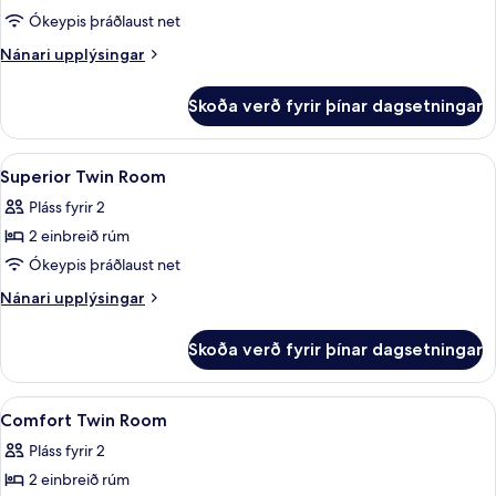
Ókeypis þráðlaust net
Nánari
Nánari upplýsingar
upplýsingar
fyrir
Skoða verð fyrir þínar dagsetningar
Comfort-
herbergi
Skoða
Öryggishólf í herbergi, skrifborð, hlj
12
Superior Twin Room
allar
Pláss fyrir 2
myndir
2 einbreið rúm
fyrir
Superior
Ókeypis þráðlaust net
Twin
Nánari
Nánari upplýsingar
Room
upplýsingar
fyrir
Skoða verð fyrir þínar dagsetningar
Superior
Twin
Room
Skoða
Öryggishólf í herbergi, skrifborð, hlj
5
Comfort Twin Room
allar
Pláss fyrir 2
myndir
2 einbreið rúm
fyrir