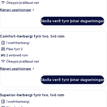
Comfort
Ókeypis þráðlaust net
Twin
Nánari
Nánari upplýsingar
Room
upplýsingar
fyrir
Skoða verð fyrir þínar dagsetningar
Comfort
Twin
Room
Skoða
Comfort-herbergi fyrir tvo, tvö rúm | 
1
Comfort-herbergi fyrir tvo, tvö rúm
allar
1 svefnherbergi
myndir
Pláss fyrir 2
fyrir
Comfort-
2 einbreið rúm
herbergi
Ókeypis þráðlaust net
fyrir
Nánari
Nánari upplýsingar
tvo,
upplýsingar
tvö
fyrir
Skoða verð fyrir þínar dagsetningar
Comfort-
rúm
herbergi
fyrir
Skoða
Superior-herbergi fyrir tvo, tvö rúm |
5
tvo,
Superior-herbergi fyrir tvo, tvö rúm
allar
tvö
1 svefnherbergi
rúm
myndir