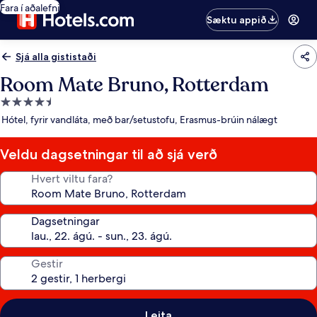
Fara í aðalefni
Sæktu appið
Sjá alla gististaði
Room Mate Bruno, Rotterdam
4.5
stjörnu
Hótel, fyrir vandláta, með bar/setustofu, Erasmus-brúin nálægt
gististaður
Veldu dagsetningar til að sjá verð
Hvert viltu fara?
Dagsetningar
Gestir
Leita