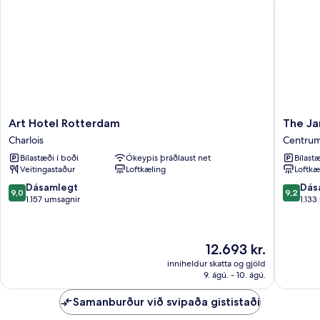
Art
The
Art Hotel Rotterdam
The Ja
Hotel
James
Charlois
Centrum
Rotterdam
Hotel
Bílastæði í boði
Ókeypis þráðlaust net
Bílastæ
Charlois
Rotterd
Veitingastaður
Loftkæling
Loftkæ
Centru
(miðbær
9.0
9.2
Dásamlegt
Dás
9,0
9,2
af
af
1.157 umsagnir
1.133
10,
10,
Dásamlegt,
Dásamle
1.157
1.133
Verðið
12.693 kr.
umsagnir
umsagni
er
inniheldur skatta og gjöld
12.693 kr.
9. ágú. - 10. ágú.
Samanburður við svipaða gististaði