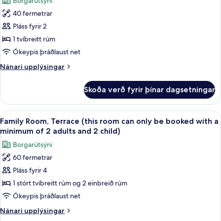
Borgarútsýni
myndir
40 fermetrar
fyrir
Executive-
Pláss fyrir 2
herbergi
1 tvíbreitt rúm
Ókeypis þráðlaust net
Nánari
Nánari upplýsingar
upplýsingar
fyrir
Skoða verð fyrir þínar dagsetningar
Executive-
herbergi
Skoða
Family Room, Terrace (this room can on
6
Family Room, Terrace (this room can only be booked with a
allar
minimum of 2 adults and 2 child)
myndir
Borgarútsýni
fyrir
60 fermetrar
Family
Pláss fyrir 4
Room,
Terrace
1 stórt tvíbreitt rúm og 2 einbreið rúm
(this
Ókeypis þráðlaust net
room
Nánari
Nánari upplýsingar
can
upplýsingar