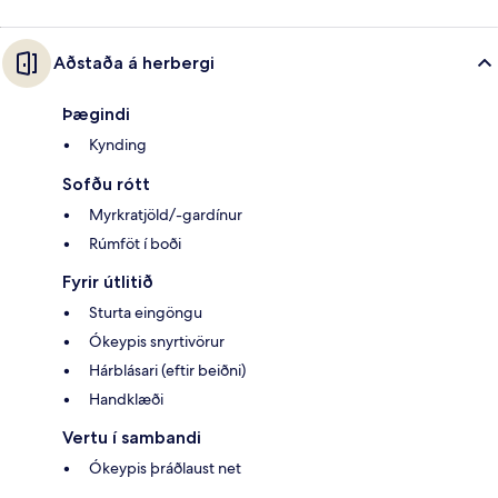
Aðstaða á herbergi
Þægindi
Kynding
Sofðu rótt
Myrkratjöld/-gardínur
Rúmföt í boði
Fyrir útlitið
Sturta eingöngu
Ókeypis snyrtivörur
Hárblásari (eftir beiðni)
Handklæði
Vertu í sambandi
Ókeypis þráðlaust net