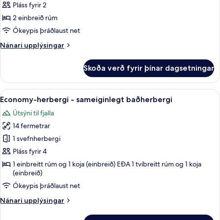
herbergi
Pláss fyrir 2
fyrir
2 einbreið rúm
tvo
Ókeypis þráðlaust net
-
Nánari
Nánari upplýsingar
sameiginlegt
upplýsingar
baðherbergi
fyrir
Skoða verð fyrir þínar dagsetningar
Economy-
herbergi
fyrir
Skoða
Economy-herbergi - sameiginlegt baðh
12
tvo
Economy-herbergi - sameiginlegt baðherbergi
allar
-
Útsýni til fjalla
sameiginlegt
myndir
baðherbergi
14 fermetrar
fyrir
Economy-
1 svefnherbergi
herbergi
Pláss fyrir 4
-
1 einbreitt rúm og 1 koja (einbreið) EÐA 1 tvíbreitt rúm og 1 koja
sameiginlegt
(einbreið)
baðherbergi
Ókeypis þráðlaust net
Nánari
Nánari upplýsingar
upplýsingar
fyrir