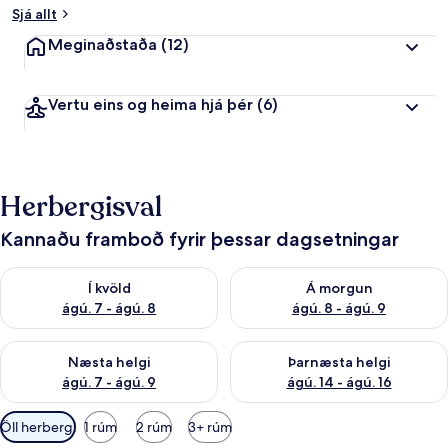
Sjá allt
Meginaðstaða
(12)
Vertu eins og heima hjá þér
(6)
Herbergisval
Kannaðu framboð fyrir þessar dagsetningar
Athuga framboð í kvöld ágú. 7 - ágú. 8
Athuga framboð á morgun ágú.
Í kvöld
Á morgun
ágú. 7 - ágú. 8
ágú. 8 - ágú. 9
Athuga framboð næstu helgi ágú. 7 - ágú. 9
Athuga framboð þarnæstu helgi
Næsta helgi
Þarnæsta helgi
ágú. 7 - ágú. 9
ágú. 14 - ágú. 16
Síur
Öll herbergi
1 rúm
2 rúm
3+ rúm
í