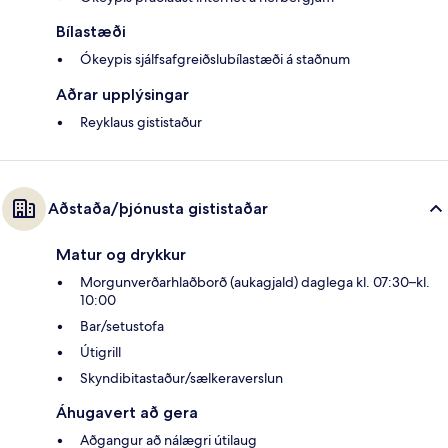
Bílastæði
Ókeypis sjálfsafgreiðslubílastæði á staðnum
Aðrar upplýsingar
Reyklaus gististaður
Aðstaða/þjónusta gististaðar
Matur og drykkur
Morgunverðarhlaðborð (aukagjald) daglega kl. 07:30–kl.
10:00
Bar/setustofa
Útigrill
Skyndibitastaður/sælkeraverslun
Áhugavert að gera
Aðgangur að nálægri útilaug