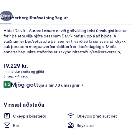
Leisure
rra
Næsta
125+
Yfirlit
Herbergi
Staðsetning
Reglur
Hótel Dalvík - Aurora Leisure er við golfvöll og telst úrvals gistikostur
fyrir þá sem vilja njóta þess sem Dalvík hefur upp á að bjóða. Á
staðnum er bar/setustofa þar sem er tilvalið að fá sér svalandi drykk,
auk þess sem morgunverðarhlaðborð er í boði daglega. Meðal
annarra hápunkta staðarins eru skyndibitastaður/sælkeraverslun,
verönd og garður.
Núverandi
19.229 kr.
verð
inniheldur skatta og gjöld
er
3. sep. - 4. sep.
Morgunverðarhlaðborð daglega gegn 
19.229 kr.
Umsagnir
Mjög gott
8,2
Sjá allar 78 umsagnir
8,2 af 10
Vinsæl aðstaða
Ókeypis bílastæði
Ókeypis þráðlaust net
Bar
Reyklaust