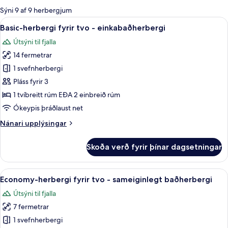
boði
Sýni 9 af 9 herbergjum
fyrir
Skoða
Basic-herbergi fyrir tvo - einkabaðhe
15
Basic-herbergi fyrir tvo - einkabaðherbergi
herbergi
allar
Útsýni til fjalla
myndir
14 fermetrar
fyrir
Basic-
1 svefnherbergi
herbergi
Pláss fyrir 3
fyrir
1 tvíbreitt rúm EÐA 2 einbreið rúm
tvo
Ókeypis þráðlaust net
-
Nánari
Nánari upplýsingar
einkabaðherbergi
upplýsingar
fyrir
Skoða verð fyrir þínar dagsetningar
Basic-
herbergi
fyrir
Skoða
Economy-herbergi fyrir tvo - sameigin
10
tvo
Economy-herbergi fyrir tvo - sameiginlegt baðherbergi
allar
-
Útsýni til fjalla
einkabaðherbergi
myndir
7 fermetrar
fyrir
Economy-
1 svefnherbergi