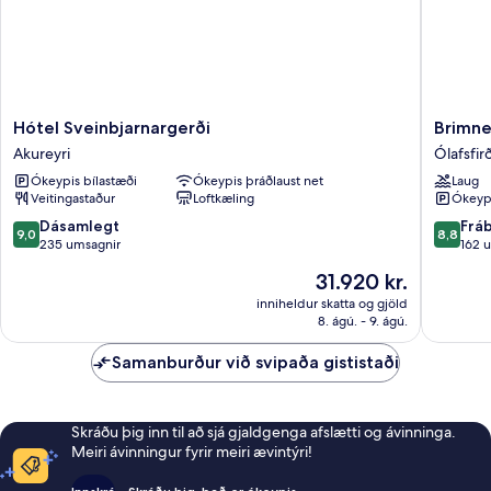
Hótel
Brimnes
Hótel Sveinbjarnargerði
Brimne
Sveinbjarnargerði
bústaðir
Akureyri
Ólafsfirð
Akureyri
Ólafsfirð
Ókeypis bílastæði
Ókeypis þráðlaust net
Laug
Veitingastaður
Loftkæling
Ókeypi
9.0
8.8
Dásamlegt
Frá
9,0
8,8
af
af
235 umsagnir
162 
10,
10,
Verðið
31.920 kr.
Dásamlegt,
Frábært
er
235
162
inniheldur skatta og gjöld
31.920 kr.
8. ágú. - 9. ágú.
umsagnir
umsagni
Samanburður við svipaða gististaði
Skráðu þig inn til að sjá gjaldgenga afslætti og ávinninga.
Meiri ávinningur fyrir meiri ævintýri!