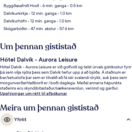
Byggðasafnið Hvoll
- 6 mín. ganga
- 0.5 km
Dalvíkurkirkja
- 12 mín. ganga
- 1.0 km
Dalvíkurhöfn
- 12 mín. ganga
- 1.0 km
Skógarböðin
- 47 mín. akstur
- 57.6 km
Um þennan gististað
Hótel Dalvík - Aurora Leisure
Hótel Dalvík - Aurora Leisure er við golfvöll og telst úrvals gistikostur fyrir
þá sem vilja njóta þess sem Dalvík hefur upp á að bjóða. Á staðnum er
bar/setustofa þar sem er tilvalið að fá sér svalandi drykk, auk þess sem
morgunverðarhlaðborð er í boði daglega. Meðal annarra hápunkta
staðarins eru skyndibitastaður/sælkeraverslun, verönd og garður.
Upplýsingar um rétt til afbókunar
Meira um þennan gististað
Yfirlit