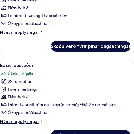
Junior-
1 svefnherbergi
herbergi
Pláss fyrir 3
fyrir
1 einbreitt rúm og 1 tvíbreitt rúm
þrjá
Ókeypis þráðlaust net
-
Nánari
Nánari upplýsingar
einkabaðherbergi
upplýsingar
fyrir
Skoða verð fyrir þínar dagsetningar
Junior-
herbergi
fyrir
Skoða
Basic-bústaður | Myrkratjöld/-gardínu
17
þrjá
Basic-bústaður
allar
-
Útsýni til fjalla
einkabaðherbergi
myndir
22 fermetrar
fyrir
Basic-
1 svefnherbergi
bústaður
Pláss fyrir 4
1 stórt tvíbreitt rúm og 1 koja (einbreið) EÐA 2 einbreið rúm
Ókeypis þráðlaust net
Nánari
Nánari upplýsingar
upplýsingar
fyrir