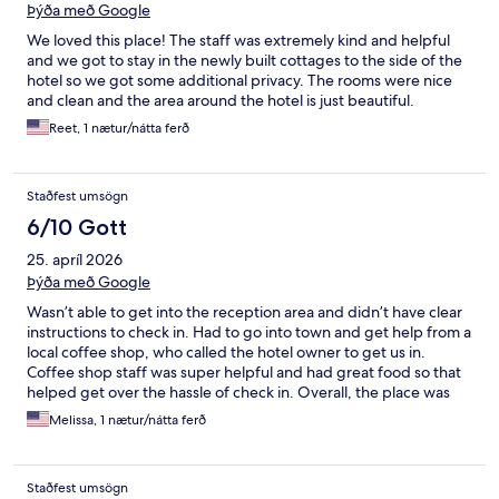
Þýða með Google
We loved this place! The staff was extremely kind and helpful
and we got to stay in the newly built cottages to the side of the
hotel so we got some additional privacy. The rooms were nice
and clean and the area around the hotel is just beautiful.
Reet, 1 nætur/nátta ferð
Staðfest umsögn
6/10 Gott
25. apríl 2026
Þýða með Google
Wasn’t able to get into the reception area and didn’t have clear
instructions to check in. Had to go into town and get help from a
local coffee shop, who called the hotel owner to get us in.
Coffee shop staff was super helpful and had great food so that
helped get over the hassle of check in. Overall, the place was
quiet, in a great location, and had what we needed.
Melissa, 1 nætur/nátta ferð
Staðfest umsögn