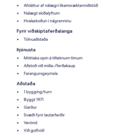
Afsláttur af nálægri likamsræktarmiðstöð
Nálægt skíðalyftum
Hvalaskoðun í nágrenninu
Fyrir viðskiptaferðalanga
Tölvuaðstaða
Þjónusta
Móttaka opin á tilteknum tímum
Aðstoð við miða-/ferðakaup
Farangursgeymsla
Aðstaða
1 bygging/turn
Byggt 1971
Garður
Svæði fyrir lautarferðir
Verönd
Við golfvöll