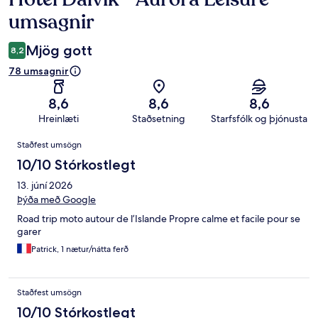
umsagnir
Mjög gott
8,2
78 umsagnir
8,6
8,6
8,6
Hreinlæti
Staðsetning
Starfsfólk og þjónusta
Umsagnir
Staðfest umsögn
10/10 Stórkostlegt
13. júní 2026
Þýða með Google
Road trip moto autour de l’Islande Propre calme et facile pour se
garer
Patrick, 1 nætur/nátta ferð
Staðfest umsögn
10/10 Stórkostlegt