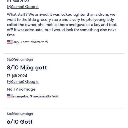
10. maí 2023
Þýða með Google
What staff? We arrived, it was locked tighter than a drum, we
went to the little grocery store and a very helpful young lady
called the owner, she met us there and gave us a key and took
off! It was adequate, but I would look for something else next
time
larry, 1 nætur/nátta ferð
Staðfest umsögn
8/10 Mjög gott
17. júlí 2024
Þýða með Google
No TV no fridge
evangelos, 3 nætur/nátta ferð
Staðfest umsögn
6/10 Gott