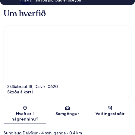
Innskrá
Skráðu þig, það er ókeypis
Um hverfið
Skíðabraut 18, Dalvík, 0620
Skoða á korti
Kort
Hvað er í
Samgöngur
Veitingastaðir
nágrenninu?
Sundlaug Dalvíkur
- 4 mín. ganga
- 0.4 km