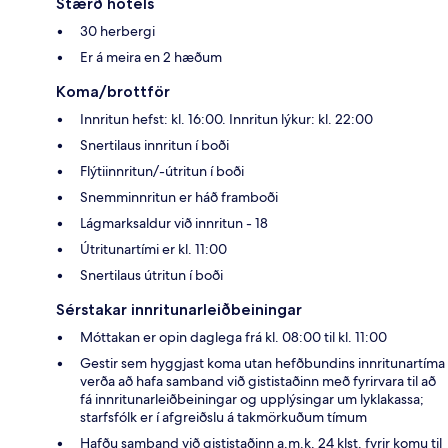
Stærð hótels
30 herbergi
Er á meira en 2 hæðum
Koma/brottför
Innritun hefst: kl. 16:00. Innritun lýkur: kl. 22:00
Snertilaus innritun í boði
Flýtiinnritun/-útritun í boði
Snemminnritun er háð framboði
Lágmarksaldur við innritun - 18
Útritunartími er kl. 11:00
Snertilaus útritun í boði
Sérstakar innritunarleiðbeiningar
Móttakan er opin daglega frá kl. 08:00 til kl. 11:00
Gestir sem hyggjast koma utan hefðbundins innritunartíma
verða að hafa samband við gististaðinn með fyrirvara til að
fá innritunarleiðbeiningar og upplýsingar um lyklakassa;
starfsfólk er í afgreiðslu á takmörkuðum tímum
Hafðu samband við gististaðinn a.m.k. 24 klst. fyrir komu til