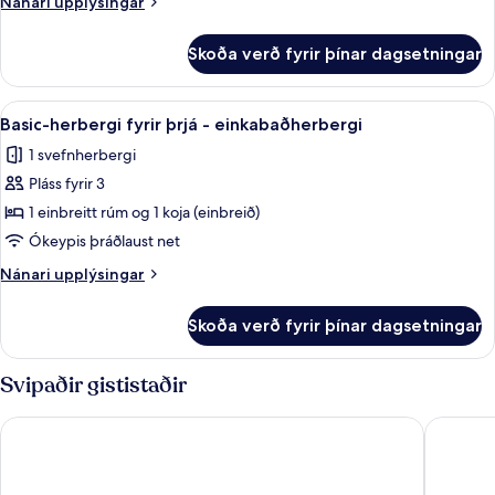
Nánari
Nánari upplýsingar
upplýsingar
fyrir
Skoða verð fyrir þínar dagsetningar
Fjölskylduherbergi
Skoða
Basic-herbergi fyrir þrjá - einkabaðhe
4
Basic-herbergi fyrir þrjá - einkabaðherbergi
allar
1 svefnherbergi
myndir
Pláss fyrir 3
fyrir
Basic-
1 einbreitt rúm og 1 koja (einbreið)
herbergi
Ókeypis þráðlaust net
fyrir
Nánari
Nánari upplýsingar
þrjá
upplýsingar
-
fyrir
Skoða verð fyrir þínar dagsetningar
Basic-
einkabaðherbergi
herbergi
fyrir
Svipaðir gististaðir
þrjá
-
Hótel Sveinbjarnargerði
Brimnes 
einkabaðherbergi