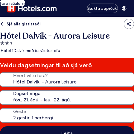
Fara í aðalefni
Sæktu appið
Sjá alla gististaði
Hótel Dalvík - Aurora Leisure
2.5
stjörnu
Hótel í Dalvík með bar/setustofu
gististaður
Veldu dagsetningar til að sjá verð
Hvert viltu fara?
Dagsetningar
Gestir
Leita