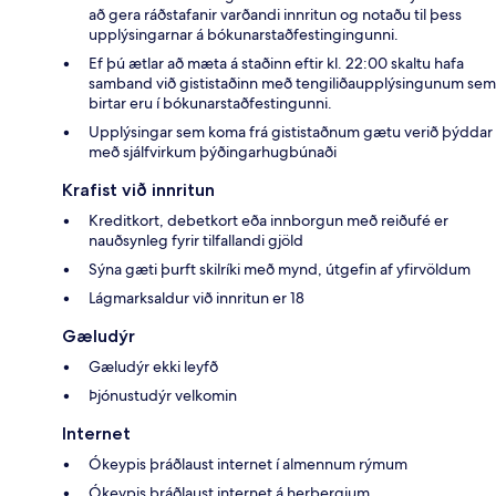
að gera ráðstafanir varðandi innritun og notaðu til þess
upplýsingarnar á bókunarstaðfestingingunni.
Ef þú ætlar að mæta á staðinn eftir kl. 22:00 skaltu hafa
samband við gististaðinn með tengiliðaupplýsingunum sem
birtar eru í bókunarstaðfestingunni.
Upplýsingar sem koma frá gististaðnum gætu verið þýddar
með sjálfvirkum þýðingarhugbúnaði
Krafist við innritun
Kreditkort, debetkort eða innborgun með reiðufé er
nauðsynleg fyrir tilfallandi gjöld
Sýna gæti þurft skilríki með mynd, útgefin af yfirvöldum
Lágmarksaldur við innritun er 18
Gæludýr
Gæludýr ekki leyfð
Þjónustudýr velkomin
Internet
Ókeypis þráðlaust internet í almennum rýmum
Ókeypis þráðlaust internet á herbergjum