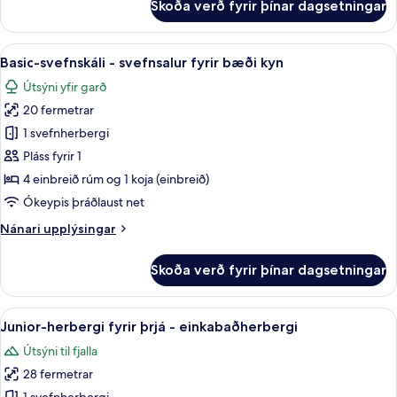
Skoða verð fyrir þínar dagsetningar
Economy-
herbergi
-
Skoða
Basic-svefnskáli - svefnsalur fyrir bæ
18
sameiginlegt
Basic-svefnskáli - svefnsalur fyrir bæði kyn
allar
baðherbergi
Útsýni yfir garð
myndir
20 fermetrar
fyrir
Basic-
1 svefnherbergi
svefnskáli
Pláss fyrir 1
-
4 einbreið rúm og 1 koja (einbreið)
svefnsalur
Ókeypis þráðlaust net
fyrir
Nánari
Nánari upplýsingar
bæði
upplýsingar
kyn
fyrir
Skoða verð fyrir þínar dagsetningar
Basic-
svefnskáli
-
Skoða
Junior-herbergi fyrir þrjá - einkabað
25
svefnsalur
Junior-herbergi fyrir þrjá - einkabaðherbergi
allar
fyrir
Útsýni til fjalla
bæði
myndir
kyn
28 fermetrar
fyrir