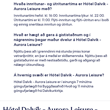
Hvaða innritunar- og útritunartíma er Hótel Dalvík -
Aurora Leisure með?
Innritunartími hefst: kl. 16:00. Innritunartíma lýkur: kl. 22:00.
Útritunartími er kl. 11:00. Flýti-innritun og flýti-útritun eru í boði
og einnig snertilaus innritun og útritun.
Hvað er hægt að gera á gististaðnum og í
nágrenninu þegar maður dvelur á Hótel Dalvík -
Aurora Leisure?
Njóttu þess að í grenndinni má stunda ýmiss konar
vetraríþróttir, en þar á meðal er skíðamennska. Njóttu þess að
gististaðurinn er með nestisaðstöðu, garði og aðgangi að
nálægri útisundlaug.
Á hvernig svæði er Hótel Dalvík - Aurora Leisure?
Hótel Dalvík - Aurora Leisure er í einungis 7 mínútna
göngufjarlægð frá Byggðasafnið Hvoll og 11 mínútna
göngufjarlægð frá Dalvíkurkirkja.
Hótel Dalvík - Aurora Leisure -
Umsagnir