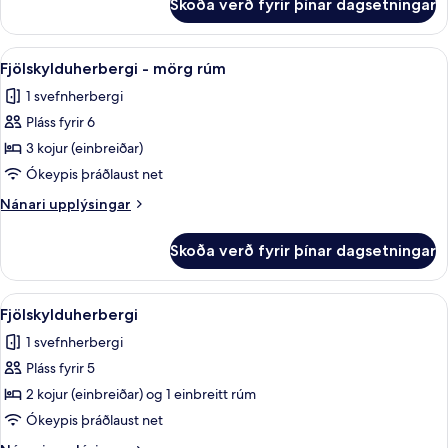
Skoða verð fyrir þínar dagsetningar
Basic-
bústaður
Skoða
Myrkratjöld/-gardínur, ókeypis þráðl
12
Fjölskylduherbergi - mörg rúm
allar
1 svefnherbergi
myndir
Pláss fyrir 6
fyrir
Fjölskylduherbergi
3 kojur (einbreiðar)
-
Ókeypis þráðlaust net
mörg
Nánari
Nánari upplýsingar
rúm
upplýsingar
fyrir
Skoða verð fyrir þínar dagsetningar
Fjölskylduherbergi
-
mörg
Skoða
Myrkratjöld/-gardínur, ókeypis þráðl
11
rúm
Fjölskylduherbergi
allar
1 svefnherbergi
myndir
Pláss fyrir 5
fyrir
Fjölskylduherbergi
2 kojur (einbreiðar) og 1 einbreitt rúm
Ókeypis þráðlaust net