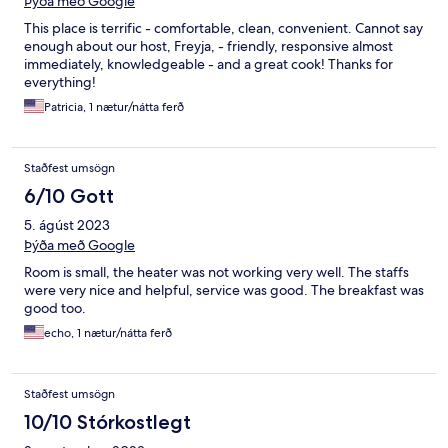
Þýða með Google
This place is terrific - comfortable, clean, convenient. Cannot say
enough about our host, Freyja, - friendly, responsive almost
immediately, knowledgeable - and a great cook! Thanks for
everything!
Patricia, 1 nætur/nátta ferð
Staðfest umsögn
6/10 Gott
5. ágúst 2023
Þýða með Google
Room is small, the heater was not working very well. The staffs
were very nice and helpful, service was good. The breakfast was
good too.
echo, 1 nætur/nátta ferð
Staðfest umsögn
10/10 Stórkostlegt