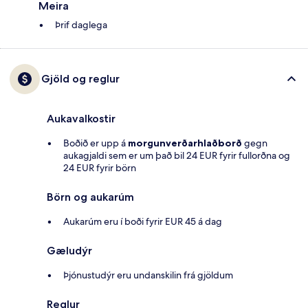
Meira
Þrif daglega
Gjöld og reglur
Aukavalkostir
Boðið er upp á
morgunverðarhlaðborð
gegn
aukagjaldi sem er um það bil 24 EUR fyrir fullorðna og
24 EUR fyrir börn
Börn og aukarúm
Aukarúm eru í boði fyrir EUR 45 á dag
Gæludýr
Þjónustudýr eru undanskilin frá gjöldum
Reglur