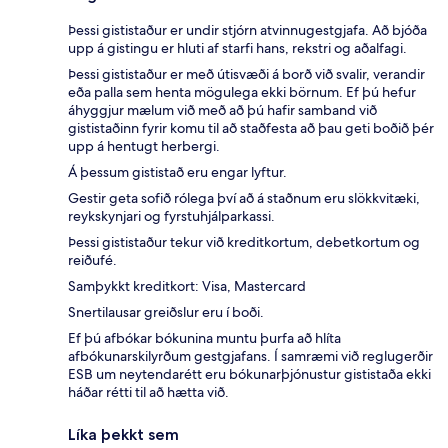
Þessi gististaður er undir stjórn atvinnugestgjafa. Að bjóða
upp á gistingu er hluti af starfi hans, rekstri og aðalfagi.
Þessi gististaður er með útisvæði á borð við svalir, verandir
eða palla sem henta mögulega ekki börnum. Ef þú hefur
áhyggjur mælum við með að þú hafir samband við
gististaðinn fyrir komu til að staðfesta að þau geti boðið þér
upp á hentugt herbergi.
Á þessum gististað eru engar lyftur.
Gestir geta sofið rólega því að á staðnum eru slökkvitæki,
reykskynjari og fyrstuhjálparkassi.
Þessi gististaður tekur við kreditkortum, debetkortum og
reiðufé.
Samþykkt kreditkort: Visa, Mastercard
Snertilausar greiðslur eru í boði.
Ef þú afbókar bókunina muntu þurfa að hlíta
afbókunarskilyrðum gestgjafans. Í samræmi við reglugerðir
ESB um neytendarétt eru bókunarþjónustur gististaða ekki
háðar rétti til að hætta við.
Líka þekkt sem