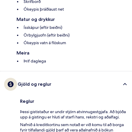
Skrifborð
Ókeypis þráðlaust net
Matur og drykkur
Ísskápur (eftir beiðni)
Örbylgjuofn (eftir beiðni)
Ókeypis vatn á flöskum
Meira
Þrif daglega
Gjöld og reglur
Reglur
Þessi gististaður er undir stjórn atvinnugestgjafa. Að bjóða
upp á gistingu er hluti af starfi hans, rekstri og aðalfagi.
Nafnið á kreditkortinu sem notað er við komu til að borga
fyrir tilfallandi gjöld þarf að vera aðalnafnið á bókun