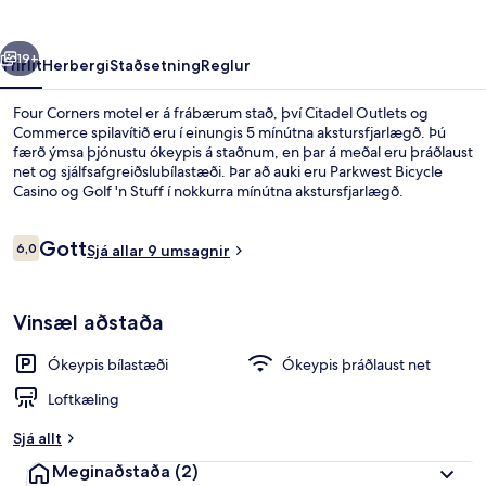
rra
Næsta
19+
Yfirlit
Herbergi
Staðsetning
Reglur
Four Corners motel er á frábærum stað, því Citadel Outlets og
Commerce spilavítið eru í einungis 5 mínútna akstursfjarlægð. Þú
færð ýmsa þjónustu ókeypis á staðnum, en þar á meðal eru þráðlaust
net og sjálfsafgreiðslubílastæði. Þar að auki eru Parkwest Bicycle
Casino og Golf 'n Stuff í nokkurra mínútna akstursfjarlægð.
Umsagnir
Gott
6,0
Sjá allar 9 umsagnir
6,0 af 10
Fyrir utan
Vinsæl aðstaða
Ókeypis bílastæði
Ókeypis þráðlaust net
Loftkæling
Sjá allt
Meginaðstaða
(2)