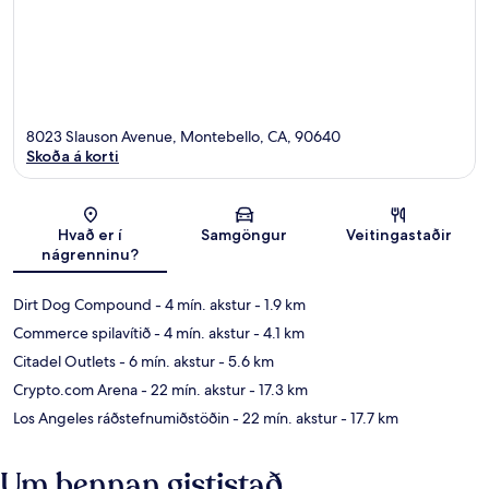
8023 Slauson Avenue, Montebello, CA, 90640
Skoða á korti
Kort
Hvað er í
Samgöngur
Veitingastaðir
nágrenninu?
Dirt Dog Compound
- 4 mín. akstur
- 1.9 km
Commerce spilavítið
- 4 mín. akstur
- 4.1 km
Citadel Outlets
- 6 mín. akstur
- 5.6 km
Crypto.com Arena
- 22 mín. akstur
- 17.3 km
Los Angeles ráðstefnumiðstöðin
- 22 mín. akstur
- 17.7 km
Um þennan gististað