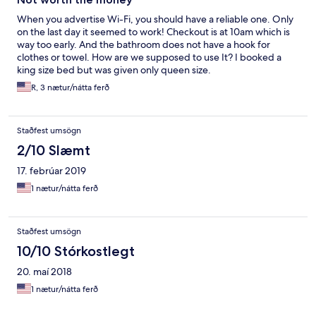
When you advertise Wi-Fi, you should have a reliable one. Only
on the last day it seemed to work! Checkout is at 10am which is
way too early. And the bathroom does not have a hook for
clothes or towel. How are we supposed to use It? I booked a
king size bed but was given only queen size.
R, 3 nætur/nátta ferð
Staðfest umsögn
2/10 Slæmt
17. febrúar 2019
1 nætur/nátta ferð
Staðfest umsögn
10/10 Stórkostlegt
20. maí 2018
1 nætur/nátta ferð