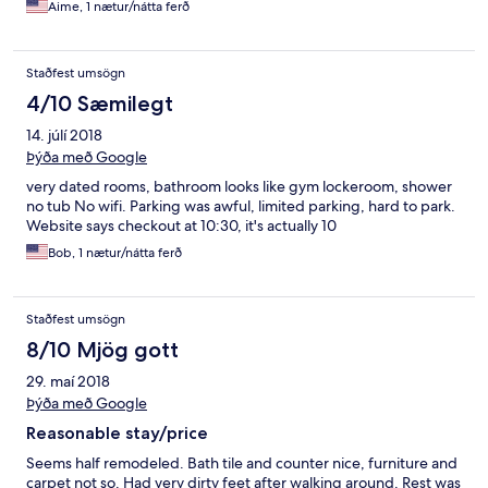
Aime, 1 nætur/nátta ferð
Staðfest umsögn
4/10 Sæmilegt
14. júlí 2018
Þýða með Google
very dated rooms, bathroom looks like gym lockeroom, shower
no tub No wifi. Parking was awful, limited parking, hard to park.
Website says checkout at 10:30, it's actually 10
Bob, 1 nætur/nátta ferð
Staðfest umsögn
8/10 Mjög gott
29. maí 2018
Þýða með Google
Reasonable stay/price
Seems half remodeled. Bath tile and counter nice, furniture and
carpet not so. Had very dirty feet after walking around. Rest was