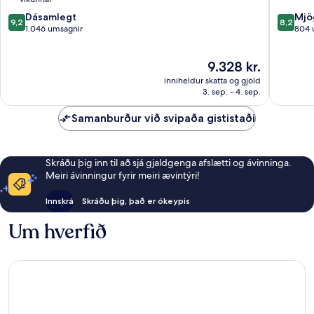
9.2
8.2
Dásamlegt
Mjö
9,2
8,2
af
af
1.046 umsagnir
804 
10,
10,
Dásamlegt,
Mjög
Verðið
9.328 kr.
1.046
gott,
er
umsagnir
804
inniheldur skatta og gjöld
9.328 kr.
umsagni
3. sep. - 4. sep.
Samanburður við svipaða gististaði
Skráðu þig inn til að sjá gjaldgenga afslætti og ávinninga.
Meiri ávinningur fyrir meiri ævintýri!
Innskrá
Skráðu þig, það er ókeypis
Um hverfið