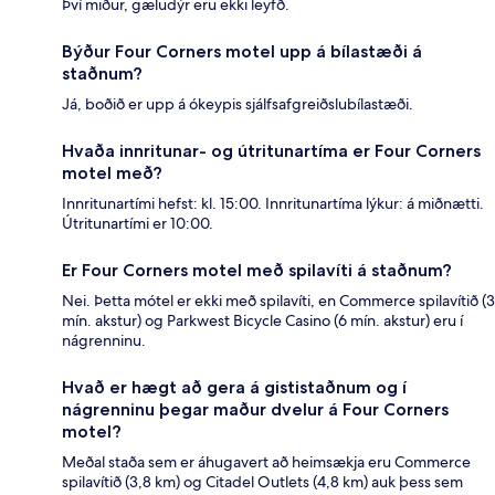
Því miður, gæludýr eru ekki leyfð.
Býður Four Corners motel upp á bílastæði á
staðnum?
Já, boðið er upp á ókeypis sjálfsafgreiðslubílastæði.
Hvaða innritunar- og útritunartíma er Four Corners
motel með?
Innritunartími hefst: kl. 15:00. Innritunartíma lýkur: á miðnætti.
Útritunartími er 10:00.
Er Four Corners motel með spilavíti á staðnum?
Nei. Þetta mótel er ekki með spilavíti, en Commerce spilavítið (3
mín. akstur) og Parkwest Bicycle Casino (6 mín. akstur) eru í
nágrenninu.
Hvað er hægt að gera á gististaðnum og í
nágrenninu þegar maður dvelur á Four Corners
motel?
Meðal staða sem er áhugavert að heimsækja eru Commerce
spilavítið (3,8 km) og Citadel Outlets (4,8 km) auk þess sem