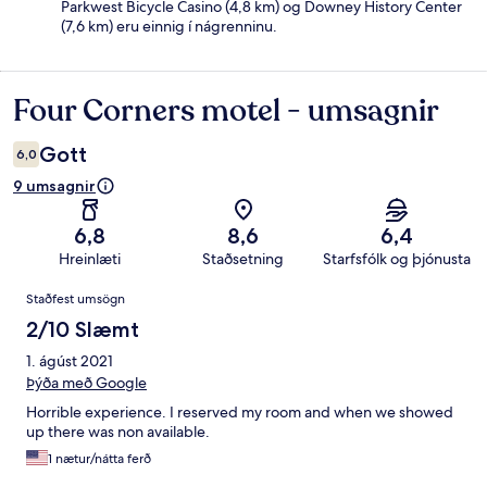
Parkwest Bicycle Casino (4,8 km) og Downey History Center
(7,6 km) eru einnig í nágrenninu.
Four Corners motel - umsagnir
Umsagnir
Gott
6,0
9 umsagnir
6,8
8,6
6,4
Hreinlæti
Staðsetning
Starfsfólk og þjónusta
Umsagnir
Staðfest umsögn
2/10 Slæmt
1. ágúst 2021
Þýða með Google
Horrible experience. I reserved my room and when we showed
up there was non available.
1 nætur/nátta ferð