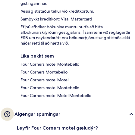
gistingarinnar.
Þessi gististaður tekur við kreditkortum.
Samþykkt kreditkort: Visa, Mastercard
Ef þú afbókar bókunina muntu þurfa að hlíta
afbókunarskilyrðum gestgjafans. Í samræmi við reglugerðir
ESB um neytendarétt eru bókunarþjónustur gististaða ekki
háðar rétti til að hætta við.
Líka þekkt sem
Four Corners motel Montebello
Four Corners Montebello
Four Corners motel Motel
Four Corners motel Montebello
Four Corners motel Motel Montebello
Algengar spurningar
Leyfir Four Corners motel gæludýr?