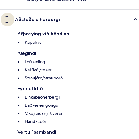
Aðstaða á herbergi
Afþreying við höndina
Kapalrásir
Þægindi
Loftkæling
Kaffivél/teketill
Straujárn/strauborð
Fyrir útlitið
Einkabaðherbergi
Baðker eingöngu
Ókeypis snyrtivörur
Handklæði
Vertu í sambandi