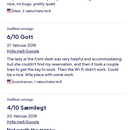
nice, no bugs, pretty quiet.
Mark, 2 nætur/nátta ferð
Staðfest umsögn
6/10 Gott
21. febrúar 2018
Þýða með Google
The lady at the front desk was very helpful and accommodating,
but she couldn't find my reservation, and then it took a couple
tries to get the key to work. Then the Wi-Fi didn't work. Could
be a nice, little place with some work.
buddhaman, 1 nætur/nátta ferð
Staðfest umsögn
4/10 Sæmilegt
20. febrúar 2018
Þýða með Google
Not worth the money