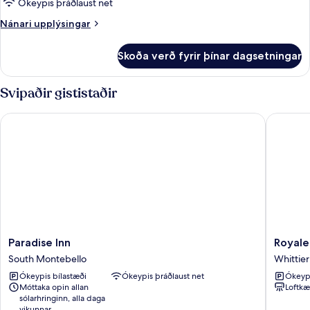
herbergi
aðgengi
Ókeypis þráðlaust net
-
-
Nánari
Nánari upplýsingar
einkabaðherbergi
1
upplýsingar
stórt
fyrir
Skoða verð fyrir þínar dagsetningar
Economy-
tvíbreitt
herbergi
rúm
-
Svipaðir gististaðir
-
1
stórt
reykherbergi
Paradise Inn
Royale I
tvíbreitt
rúm
-
reykherbergi
Paradise
Royale
Paradise Inn
Royale
Inn
Inn
South Montebello
Whittier
South
Motel
Ókeypis bílastæði
Ókeypis þráðlaust net
Ókeypi
Montebello
Whittier
Móttaka opin allan
Loftkæ
sólarhringinn, alla daga
vikunnar