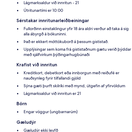
Lágmarksaldur við innritun - 21
Útritunartími er 10:00
Sérstakar innritunarleiðbeiningar
Fullorðinn einstaklingur yfir 18 ára aldri verður að taka á sig
alla ábyrgð á bókuninni.
Það er ekkert móttökuborð á þessum gististað.
Upplýsingar sem koma frá gististaðnum gætu verið þýddar
með sjálfvirkum þýðingarhugbúnaði
Krafist við innritun
Kreditkort, debetkort eða innborgun með reiðufé er
nauðsynleg fyrir tilfallandi gjöld
Sýna gæti þurft skilríki með mynd, útgefin af yfirvöldum
Lágmarksaldur við innritun er 21
Börn
Engar vöggur (ungbarnarúm)
Gæludýr
Gæludýr ekki leyfð