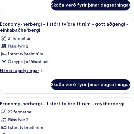
fyrir
-
Skoða verð fyrir þínar dagsetningar
Economy-
2
herbergi
meðalstór
með
Skoða
Skrifborð, straujárn/strauborð, ókeyp
4
tvíbreið
tvíbreiðu
Economy-herbergi - 1 stórt tvíbreitt rúm - gott aðgengi -
allar
rúmi
rúm
einkabaðherbergi
-
myndir
-
21 fermetrar
2
fyrir
einkabaðherbergi
meðalstór
Pláss fyrir 2
Economy-
tvíbreið
1 stórt tvíbreitt rúm
herbergi
rúm
-
-
Ókeypis þráðlaust net
einkabaðherbergi
1
Nánari
Nánari upplýsingar
stórt
upplýsingar
fyrir
tvíbreitt
Skoða verð fyrir þínar dagsetningar
Economy-
rúm
herbergi
-
-
Skoða
Economy-herbergi - 1 stórt tvíbreitt r
4
gott
1
Economy-herbergi - 1 stórt tvíbreitt rúm - reykherbergi
allar
stórt
aðgengi
22 fermetrar
tvíbreitt
myndir
-
rúm
Pláss fyrir 2
fyrir
einkabaðherbergi
-
Economy-
1 stórt tvíbreitt rúm
gott