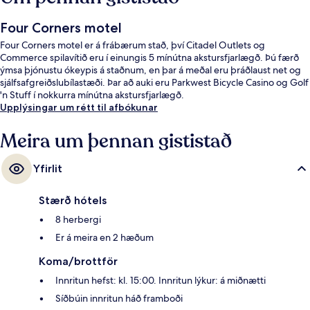
Four Corners motel
Four Corners motel er á frábærum stað, því Citadel Outlets og
Commerce spilavítið eru í einungis 5 mínútna akstursfjarlægð. Þú færð
ýmsa þjónustu ókeypis á staðnum, en þar á meðal eru þráðlaust net og
sjálfsafgreiðslubílastæði. Þar að auki eru Parkwest Bicycle Casino og Golf
'n Stuff í nokkurra mínútna akstursfjarlægð.
Upplýsingar um rétt til afbókunar
Meira um þennan gististað
Yfirlit
Stærð hótels
8 herbergi
Er á meira en 2 hæðum
Koma/brottför
Innritun hefst: kl. 15:00. Innritun lýkur: á miðnætti
Síðbúin innritun háð framboði