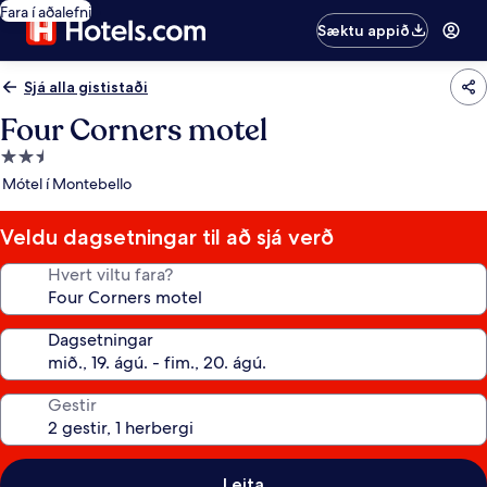
Fara í aðalefni
Sæktu appið
Sjá alla gististaði
Four Corners motel
2.5
stjörnu
Mótel í Montebello
gististaður
Veldu dagsetningar til að sjá verð
Hvert viltu fara?
Dagsetningar
Gestir
Leita