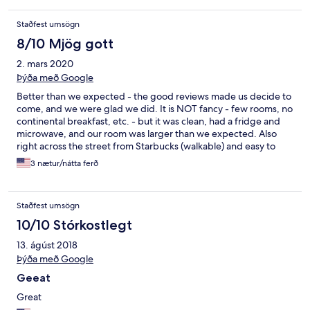
Staðfest umsögn
8/10 Mjög gott
2. mars 2020
Þýða með Google
Better than we expected - the good reviews made us decide to
come, and we were glad we did. It is NOT fancy - few rooms, no
continental breakfast, etc. - but it was clean, had a fridge and
microwave, and our room was larger than we expected. Also
right across the street from Starbucks (walkable) and easy to
hop on the freeway from here. We'd stay here again.
3 nætur/nátta ferð
Staðfest umsögn
10/10 Stórkostlegt
13. ágúst 2018
Þýða með Google
Geeat
Great