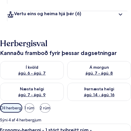
Vertu eins og heima hjá þér
(6)
Herbergisval
Kannaðu framboð fyrir þessar dagsetningar
Athuga framboð í kvöld ágú. 6 - ágú. 7
Athuga framboð á morgun ágú.
Í kvöld
Á morgun
ágú. 6 - ágú. 7
ágú. 7 - ágú. 8
Athuga framboð næstu helgi ágú. 7 - ágú. 9
Athuga framboð þarnæstu helgi
Næsta helgi
Þarnæsta helgi
ágú. 7 - ágú. 9
ágú. 14 - ágú. 16
Síur
Öll herbergi
1 rúm
2 rúm
í
boði
Sýni 4 af 4 herbergjum
fyrir
Skoða
Economy-herbergi - 1 stórt tvíbreitt 
5
Economy-herbergi - 1 stórt tvíbreitt rúm -
herbergi