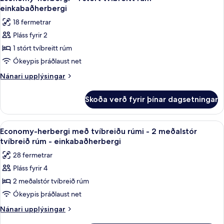
allar
einkabaðherbergi
myndir
18 fermetrar
fyrir
Pláss fyrir 2
Economy-
1 stórt tvíbreitt rúm
herbergi
-
Ókeypis þráðlaust net
1
Nánari
Nánari upplýsingar
stórt
upplýsingar
fyrir
tvíbreitt
Skoða verð fyrir þínar dagsetningar
Economy-
rúm
herbergi
-
-
Skoða
Economy-herbergi með tvíbreiðu rúmi -
9
einkabaðherbergi
1
Economy-herbergi með tvíbreiðu rúmi - 2 meðalstór
allar
stórt
tvíbreið rúm - einkabaðherbergi
tvíbreitt
myndir
28 fermetrar
rúm
fyrir
-
Pláss fyrir 4
Economy-
einkabaðherbergi
2 meðalstór tvíbreið rúm
herbergi
með
Ókeypis þráðlaust net
tvíbreiðu
Nánari
Nánari upplýsingar
rúmi
upplýsingar