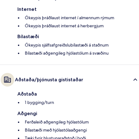
Internet
Ókeypis þráðlaust internet í almennum rýmum
Ókeypis þráðlaust internet á herbergjum
Bílastæði
Ókeypis sjálfsafgreiðslubílastæði á staðnum
Bílastæði aðgengileg hjólastólum á svæðinu
Aðstaða/þjónusta gististaðar
Aðstaða
1 bygging/turn
Aðgengi
Ferðaleið aðgengileg hjólastólum
Bílastæði með hjólastólaaðgengi
Tæki fyrir hlustunaraðstoð í boði