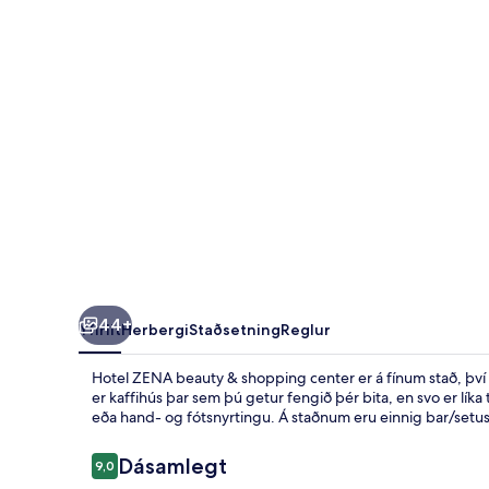
shopping
center
44+
Yfirlit
Herbergi
Staðsetning
Reglur
Hotel ZENA beauty & shopping center er á fínum stað, því 
er kaffihús þar sem þú getur fengið þér bita, en svo er líka 
eða hand- og fótsnyrtingu. Á staðnum eru einnig bar/setu
Umsagnir
Dásamlegt
9,0
9,0 af 10