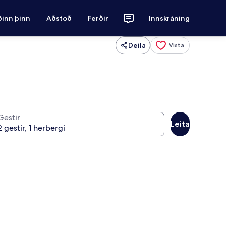
ðinn þinn
Aðstoð
Ferðir
Innskráning
Deila
Vista
Gestir
Leita