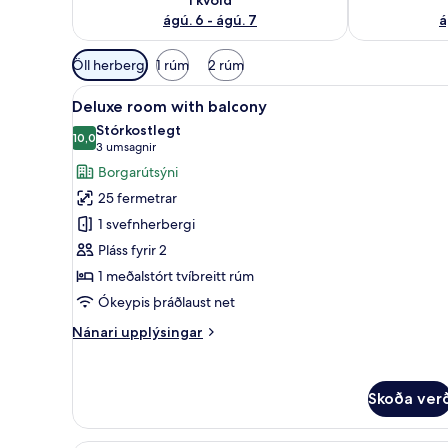
ágú. 6 - ágú. 7
á
Síur
Öll herbergi
1 rúm
2 rúm
í
Skoða
Rúmföt af bestu gerð, öryggish
boði
5
Deluxe room with balcony
allar
fyrir
Stórkostlegt
myndir
10,0
herbergi
10,0 af 10
(3
3 umsagnir
fyrir
umsagnir)
Borgarútsýni
Deluxe
25 fermetrar
room
1 svefnherbergi
with
Pláss fyrir 2
balcony
1 meðalstórt tvíbreitt rúm
Ókeypis þráðlaust net
Nánari
Nánari upplýsingar
upplýsingar
fyrir
Deluxe
Skoða ver
room
with
balcony