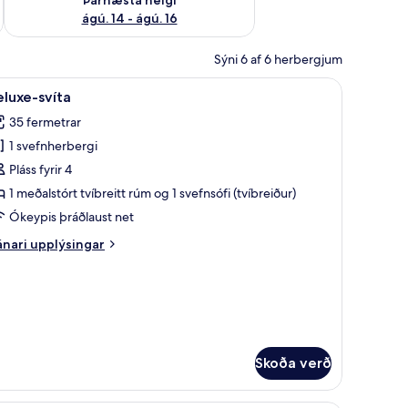
ágú. 14 - ágú. 16
Sýni 6 af 6 herbergjum
 svefnherbergi - útsýni yfir garð | Rúmföt af bestu gerð, öryggishólf í herbe
koða
Deluxe-svíta | Rúmföt af bestu gerð, öryggish
4
luxe-svíta
lar
35 fermetrar
yndir
1 svefnherbergi
rir
eluxe-
Pláss fyrir 4
íta
1 meðalstórt tvíbreitt rúm og 1 svefnsófi (tvíbreiður)
Ókeypis þráðlaust net
nari
nari upplýsingar
plýsingar
rir
luxe-
íta
Skoða verð