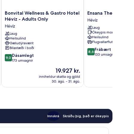
Bonvital
Ensana
Bonvital Wellness & Gastro Hotel
Ensana Thermal Aqu
Wellness
Thermal
Hévíz - Adults Only
Hévíz
&
Aqua
Hévíz
Laug
Gastro
Hévíz
Ókeypis morgunverður
Hotel
Laug
Heilsulind
Heilsulind
Hévíz
Flugvallarflutningur
Gæludýravænt
-
Bílastæði í boði
8.6
Frábært
Adults
8,6
af
133 umsagnir
9.0
Only
Dásamlegt
9,0
10,
af
Hévíz
173 umsagnir
Frábært,
10,
Verðið
19.927 kr.
133
Dásamlegt,
er
umsagnir
173
inniheldur skatta og gjöld
innihel
19.927 kr.
30. ágú. - 31. ágú.
umsagnir
Innskrá
Skráðu þig, það er ókeypis