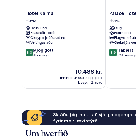
Hotel
Palace
Hotel Kalma
Palace Hote
Kalma
Hotel
Hévíz
Hévíz
Hévíz
Heviz
Heilsulind
Laug
Hévíz
Bílastæði í boði
Heilsulind
Ókeypis þráðlaust net
Flugvallarflu
Veitingastaður
Gæludýravæ
8.0
8.6
Mjög gott
Frábært
8,0
8,6
af
af
41 umsögn
324 umsagn
10,
10,
Mjög
Frábært,
Verðið
10.488 kr.
gott,
324
er
41
umsagnir
inniheldur skatta og gjöld
10.488 kr.
umsögn
1. sep. - 2. sep.
Skráðu þig inn til að sjá gjaldgenga 
fyrir meiri ævintýri!
Um hverfið