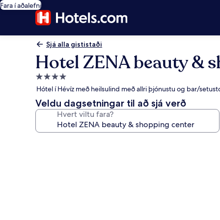
Fara í aðalefni
Sjá alla gististaði
Hotel ZENA beauty & s
4.0
stjörnu
Hótel í Hévíz með heilsulind með allri þjónustu og bar/setust
gististaður
Veldu dagsetningar til að sjá verð
Hvert viltu fara?
Myndasafn
fyrir
Hotel
ZENA
beauty
&