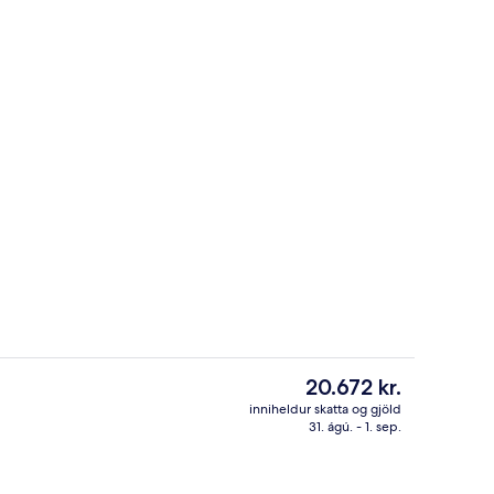
Setustofa í anddyri
Núverandi
20.672 kr.
verð
inniheldur skatta og gjöld
er
31. ágú. - 1. sep.
innanrými
Inngangur gististaðar
20.672 kr.