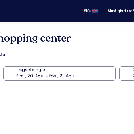
•
ISK
Skrá gistista
hopping center
ofu
Dagsetningar