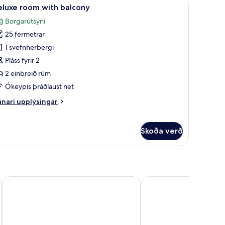
rð, öryggishólf í herbergi, skrifborð, hljóðeinangrun
koða
Deluxe room with balcony | Rúmföt af bestu ge
1
eluxe room with balcony
lar
Borgarútsýni
yndir
25 fermetrar
rir
eluxe
1 svefnherbergi
oom
Pláss fyrir 2
ith
2 einbreið rúm
alcony
Ókeypis þráðlaust net
nari
nari upplýsingar
plýsingar
rir
luxe
Skoða verð
oom
th
lcony
Bonvital Wellness & Gastro Hotel Hévíz - Adults Only
Ensana Thermal Aqua