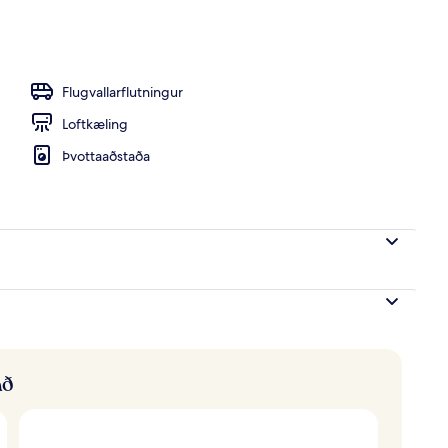
ergi með tvíbreiðu rúmi | Rúmföt af bestu gerð, öryggishólf í herbergi, skr
Flugvallarflutningur
Loftkæling
Þvottaaðstaða
að