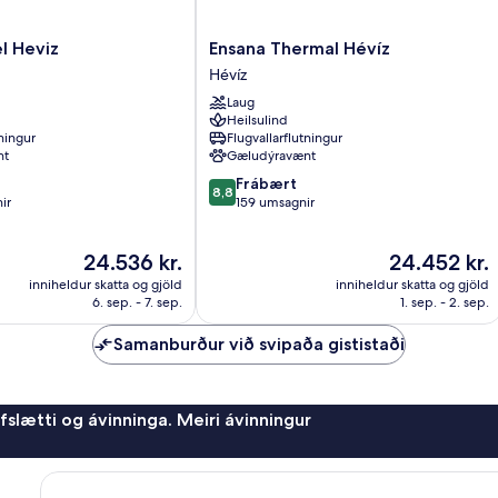
Ensana
l Heviz
Ensana Thermal Hévíz
Thermal
Hévíz
Hévíz
Laug
Hévíz
Heilsulind
tningur
Flugvallarflutningur
nt
Gæludýravænt
8.8
Frábært
8,8
af
ir
159 umsagnir
10,
Frábært,
Verðið
Verðið
24.536 kr.
24.452 kr.
159
er
er
umsagnir
inniheldur skatta og gjöld
inniheldur skatta og gjöld
24.536 kr.
24.452 kr.
6. sep. - 7. sep.
1. sep. - 2. sep.
Samanburður við svipaða gististaði
afslætti og ávinninga. Meiri ávinningur