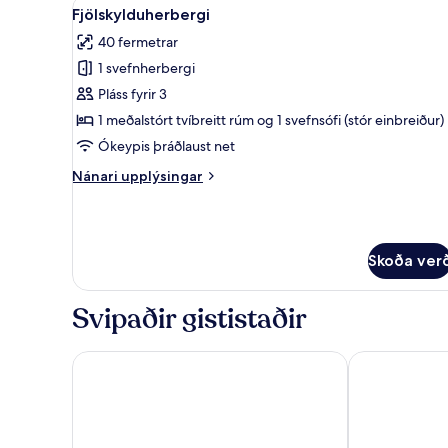
Skoða
Fjölskylduherbergi | Rúmföt af
5
Fjölskylduherbergi
allar
40 fermetrar
myndir
1 svefnherbergi
fyrir
Fjölskylduherbergi
Pláss fyrir 3
1 meðalstórt tvíbreitt rúm og 1 svefnsófi (stór einbreiður)
Ókeypis þráðlaust net
Nánari
Nánari upplýsingar
upplýsingar
fyrir
Fjölskylduherbergi
Skoða ver
Svipaðir gististaðir
Hotel Kalma
Palace Hotel 