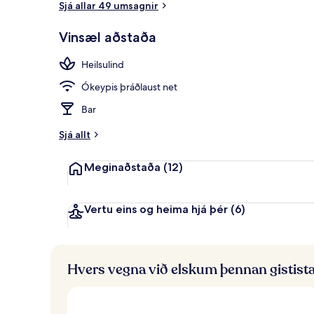
Sjá allar 49 umsagnir
Vinsæl aðstaða
Standard-herb
Heilsulind
Ókeypis þráðlaust net
Bar
Sjá allt
Meginaðstaða
(12)
Vertu eins og heima hjá þér
(6)
Hvers vegna við elskum þennan gistist