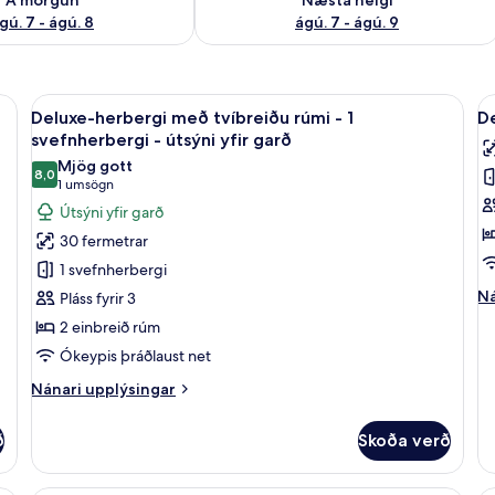
gú. 7 - ágú. 8
ágú. 7 - ágú. 9
ólf í herbergi, skrifborð, hljóðeinangrun
Skoða
Deluxe-herbergi með tvíbreiðu rúmi - 1
S
4
Deluxe-herbergi með tvíbreiðu rúmi - 1
De
allar
al
svefnherbergi - útsýni yfir garð
myndir
m
Mjög gott
8,0
fyrir
fy
8,0 af 10
(1
1 umsögn
Deluxe-
D
umsögn)
Útsýni yfir garð
herbergi
sv
30 fermetrar
með
1 svefnherbergi
tvíbreiðu
Ná
Ná
Pláss fyrir 3
rúmi
up
2 einbreið rúm
-
fy
De
Ókeypis þráðlaust net
1
sv
svefnherbergi
Nánari
Nánari upplýsingar
-
upplýsingar
fyrir
útsýni
ð
Skoða verð
Deluxe-
yfir
herbergi
garð
með