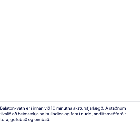
Innilaug
Balaton-vatn er í innan við 10 mínútna akstursfjarlægð. Á staðnum
tilvalið að heimsækja heilsulindina og fara í nudd, andlitsmeðferðir
stofa, gufubað og eimbað.
Smáatriði í 