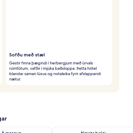
Sofðu með stæl
Gestir finna þægindi í herbergjum með úrvals
rúmfötum, vafðir í mjúka baðsloppa. Þetta hótel
blandar saman lúxus og notaleika fyrir afslappandi
nætur.
gar
ð á morgun ágú. 7 - ágú. 8
Athuga framboð næstu helgi ágú. 7 - 
Á morgun
Næsta helgi