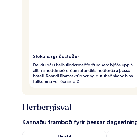
Slökunargriðastaður
Deildu þér í heilsulindarmeðferðum sem bjóða upp á
allt frá nuddmeðferðum til andlitsmeðferða á þessu
hóteli. Róandi líkamsskrúbbar og gufubað skapa hina
fullkomnu vellíðunarferð.
Herbergisval
Kannaðu framboð fyrir þessar dagsetnin
Athuga framboð í kvöld ágú. 6 - ágú. 7
Athuga frambo
Í kvöld