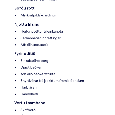
Sofðu rótt
Myrkratjöld/-gardínur
Njóttu lífsins
Heitur potttur til einkanota
Sérhannaðar innréttingar
Aðskilin setustofa
Fyrir útlitið
Einkabaðherbergi
Djúpt baðker
Aðskilið baðker/sturta
Snyrtivörur frá þekktum framleiðendum
Hárblásari
Handklæði
Vertu í sambandi
Skrifborð