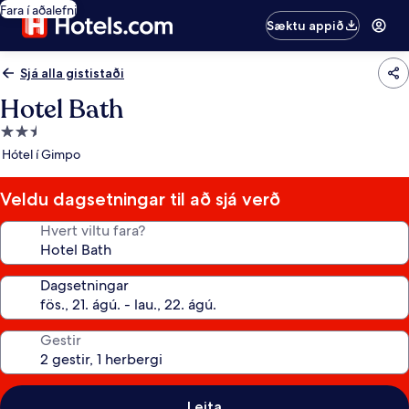
Fara í aðalefni
Sæktu appið
Sjá alla gististaði
Hotel Bath
2.5
stjörnu
Hótel í Gimpo
gististaður
Veldu dagsetningar til að sjá verð
Hvert viltu fara?
Dagsetningar
Gestir
Leita