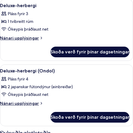
Skoða
Deluxe-herbergi | Skrifborð, myrkratj
8
Deluxe-herbergi
allar
Pláss fyrir 3
myndir
1 tvíbreitt rúm
fyrir
Deluxe-
Ókeypis þráðlaust net
herbergi
Nánari
Nánari upplýsingar
upplýsingar
fyrir
Skoða verð fyrir þínar dagsetningar
Deluxe-
herbergi
Skoða
Deluxe-herbergi (Ondol) | Skrifborð, 
6
Deluxe-herbergi (Ondol)
allar
Pláss fyrir 4
myndir
2 japanskar fútondýnur (einbreiðar)
fyrir
Deluxe-
Ókeypis þráðlaust net
herbergi
Nánari
Nánari upplýsingar
(Ondol)
upplýsingar
fyrir
Skoða verð fyrir þínar dagsetningar
Deluxe-
herbergi
(Ondol)