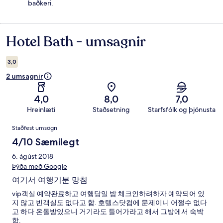
baðkeri.
Hotel Bath - umsagnir
Umsagnir
3,0
2 umsagnir
4,0
8,0
7,0
Hreinlæti
Staðsetning
Starfsfólk og þjónusta
Umsagnir
Staðfest umsögn
4/10 Sæmilegt
6. ágúst 2018
Þýða með Google
여기서 여행기분 망침
vip객실 예약완료하고 여행당일 밤 체크인하려하자 예약되어 있
지 않고 빈객실도 없다고 함. 호텔스닷컴에 문제이니 어쩔수 없다
고 하다 온돌방있으니 거기라도 들어가라고 해서 그방에서 숙박
함.