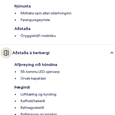
Þjónusta
Móttaka opin allan sólarhringinn
Farangursgeymsla
Aðstaða
Öryggishólf í móttöku
Aðstaða á herbergi
Afþreying við höndina
55-tommu LED-sjónvarp
Úrvals kapalrásir
Þægindi
Loftkæling og kynding
Kaffivél/teketill
Rafmagnsketill
Baðsloppar og inniskór