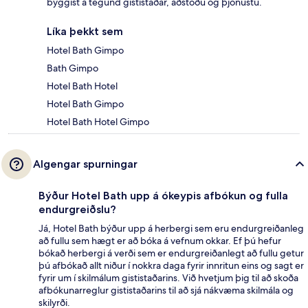
byggist á tegund gististaðar, aðstöðu og þjónustu.
Líka þekkt sem
Hotel Bath Gimpo
Bath Gimpo
Hotel Bath Hotel
Hotel Bath Gimpo
Hotel Bath Hotel Gimpo
Algengar spurningar
Býður Hotel Bath upp á ókeypis afbókun og fulla
endurgreiðslu?
Já, Hotel Bath býður upp á herbergi sem eru endurgreiðanleg
að fullu sem hægt er að bóka á vefnum okkar. Ef þú hefur
bókað herbergi á verði sem er endurgreiðanlegt að fullu getur
þú afbókað allt niður í nokkra daga fyrir innritun eins og sagt er
fyrir um í skilmálum gististaðarins. Við hvetjum þig til að skoða
afbókunarreglur gististaðarins til að sjá nákvæma skilmála og
skilyrði.