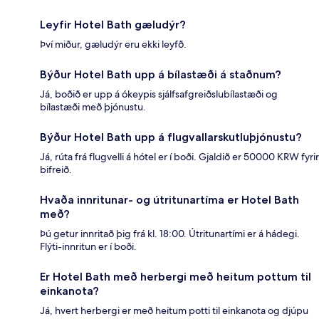
Leyfir Hotel Bath gæludýr?
Því miður, gæludýr eru ekki leyfð.
Býður Hotel Bath upp á bílastæði á staðnum?
Já, boðið er upp á ókeypis sjálfsafgreiðslubílastæði og
bílastæði með þjónustu.
Býður Hotel Bath upp á flugvallarskutluþjónustu?
Já, rúta frá flugvelli á hótel er í boði. Gjaldið er 50000 KRW fyrir
bifreið.
Hvaða innritunar- og útritunartíma er Hotel Bath
með?
Þú getur innritað þig frá kl. 18:00. Útritunartími er á hádegi.
Flýti-innritun er í boði.
Er Hotel Bath með herbergi með heitum pottum til
einkanota?
Já, hvert herbergi er með heitum potti til einkanota og djúpu