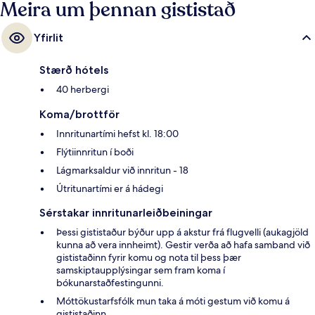
Meira um þennan gististað
Yfirlit
Stærð hótels
40 herbergi
Koma/brottför
Innritunartími hefst kl. 18:00
Flýtiinnritun í boði
Lágmarksaldur við innritun - 18
Útritunartími er á hádegi
Sérstakar innritunarleiðbeiningar
Þessi gististaður býður upp á akstur frá flugvelli (aukagjöld
kunna að vera innheimt). Gestir verða að hafa samband við
gististaðinn fyrir komu og nota til þess þær
samskiptaupplýsingar sem fram koma í
bókunarstaðfestingunni.
Móttökustarfsfólk mun taka á móti gestum við komu á
gististaðinn