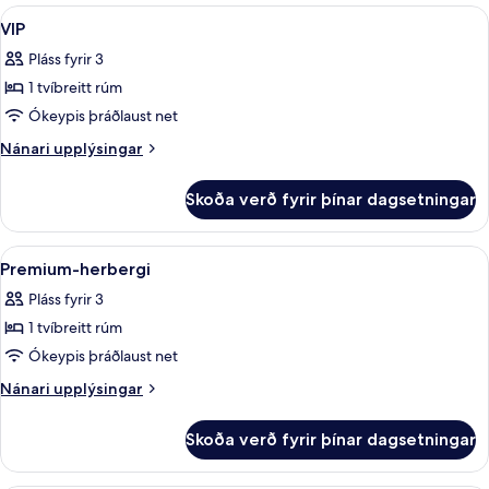
fyrir
Skoða
VIP | Skrifborð, myrkratjöld/-gardínu
6
VIP
herbergi
allar
Pláss fyrir 3
myndir
1 tvíbreitt rúm
fyrir
VIP
Ókeypis þráðlaust net
Nánari
Nánari upplýsingar
upplýsingar
fyrir
Skoða verð fyrir þínar dagsetningar
VIP
Skoða
Premium-herbergi | Skrifborð, myrkra
7
Premium-herbergi
allar
Pláss fyrir 3
myndir
1 tvíbreitt rúm
fyrir
Premium-
Ókeypis þráðlaust net
herbergi
Nánari
Nánari upplýsingar
upplýsingar
fyrir
Skoða verð fyrir þínar dagsetningar
Premium-
herbergi