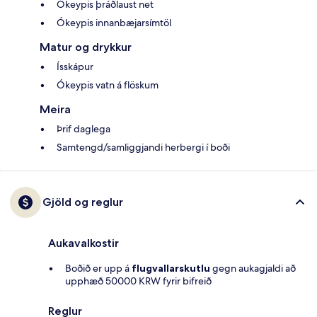
Ókeypis þráðlaust net
Ókeypis innanbæjarsímtöl
Matur og drykkur
Ísskápur
Ókeypis vatn á flöskum
Meira
Þrif daglega
Samtengd/samliggjandi herbergi í boði
Gjöld og reglur
Aukavalkostir
Boðið er upp á
flugvallarskutlu
gegn aukagjaldi að
upphæð 50000 KRW fyrir bifreið
Reglur