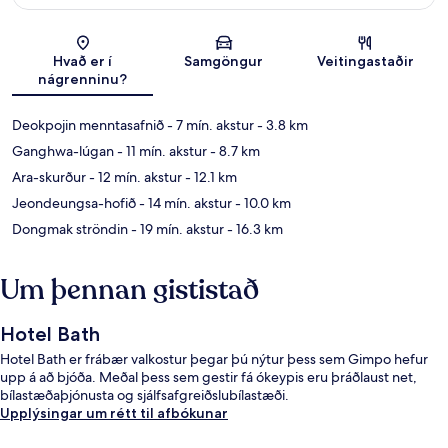
Kort
Hvað er í
Samgöngur
Veitingastaðir
nágrenninu?
Deokpojin menntasafnið
- 7 mín. akstur
- 3.8 km
Ganghwa-lúgan
- 11 mín. akstur
- 8.7 km
Ara-skurður
- 12 mín. akstur
- 12.1 km
Jeondeungsa-hofið
- 14 mín. akstur
- 10.0 km
Dongmak ströndin
- 19 mín. akstur
- 16.3 km
Um þennan gististað
Hotel Bath
Hotel Bath er frábær valkostur þegar þú nýtur þess sem Gimpo hefur
upp á að bjóða. Meðal þess sem gestir fá ókeypis eru þráðlaust net,
bílastæðaþjónusta og sjálfsafgreiðslubílastæði.
Upplýsingar um rétt til afbókunar