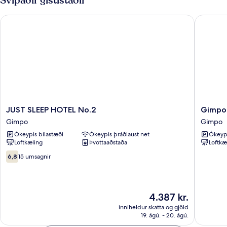
Svipaðir gististaðir
JUST SLEEP HOTEL No.2
Gimpo Pe
JUST
Gimpo
JUST SLEEP HOTEL No.2
Gimpo 
SLEEP
Petite
Gimpo
Gimpo
HOTEL
Hotel
Ókeypis bílastæði
Ókeypis þráðlaust net
Ókeypi
No.2
Gimpo
Loftkæling
Þvottaaðstaða
Loftkæ
Gimpo
6.8af
6,8
15 umsagnir
10,
15
umsagnir
Verðið
4.387 kr.
er
inniheldur skatta og gjöld
4.387 kr.
19. ágú. - 20. ágú.