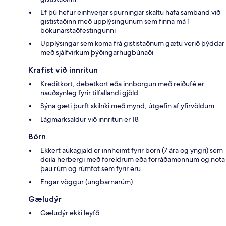
Ef þú hefur einhverjar spurningar skaltu hafa samband við
gististaðinn með upplýsingunum sem finna má í
bókunarstaðfestingunni
Upplýsingar sem koma frá gististaðnum gætu verið þýddar
með sjálfvirkum þýðingarhugbúnaði
Krafist við innritun
Kreditkort, debetkort eða innborgun með reiðufé er
nauðsynleg fyrir tilfallandi gjöld
Sýna gæti þurft skilríki með mynd, útgefin af yfirvöldum
Lágmarksaldur við innritun er 18
Börn
Ekkert aukagjald er innheimt fyrir börn (7 ára og yngri) sem
deila herbergi með foreldrum eða forráðamönnum og nota
þau rúm og rúmföt sem fyrir eru.
Engar vöggur (ungbarnarúm)
Gæludýr
Gæludýr ekki leyfð