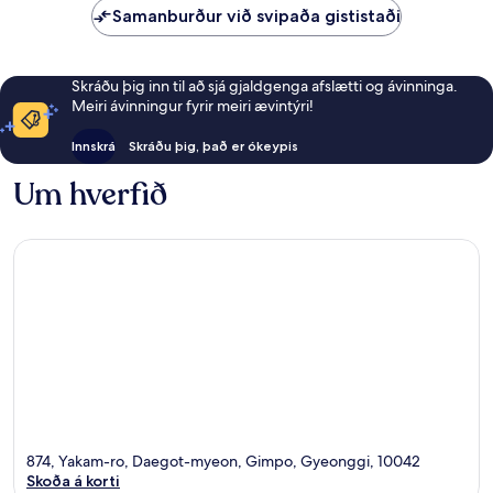
Samanburður við svipaða gististaði
Skráðu þig inn til að sjá gjaldgenga afslætti og ávinninga.
Meiri ávinningur fyrir meiri ævintýri!
Innskrá
Skráðu þig, það er ókeypis
Um hverfið
874, Yakam-ro, Daegot-myeon, Gimpo, Gyeonggi, 10042
Skoða á korti