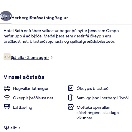
rra
Næsta
43+
Yfirlit
Herbergi
Staðsetning
Reglur
Hotel Bath er frábær valkostur þegar þú nýtur þess sem Gimpo
hefur upp á að bjóða. Meðal þess sem gestir fá ókeypis eru
þráðlaust net, bílastæðaþjónusta og sjálfsafgreiðslubílastæði.
Umsagnir
3,0
Sjá allar 2 umsagnir
3,0 af 10
Vinsæl aðstaða
Framhlið gististaðar – að kvöld-/nætu
Flugvallarflutningur
Ókeypis bílastæði
Ókeypis þráðlaust net
Samliggjandi herbergi í boði
Loftkæling
Móttaka opin allan
sólarhringinn, alla daga
vikunnar
Sjá allt