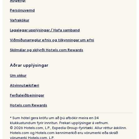
t
Aðgengi
e
Persónuvernd
l
Vafrakökur
Lagalegar upplýsingar / Hafa samband
Viðmiðunarreglur efnis og tilkynningar um efni
Skilmálar og skilyrði Hotels.com Rewards
Aðrar upplýsingar
Um okkur
Atvinnutækifæri
Ferðaleiðbeiningar
Hotels.com Rewards
* Sum hótel gera kröfu um að þú afbókir meira en 24
klukkustundum fyrir innritun. Frekari upplýsingar á vefnum.
© 2026 Hotels.com, L.P., Expedia Group-fyrirtæki. Allur réttur áskilinn.
Hotels.com og Hotels.com kennimerkið eru vörumerki eða skráð
vörumerki Hotels.com, L.P.