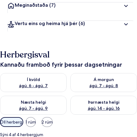
Meginaðstaða
(7)
Vertu eins og heima hjá þér
(6)
Herbergisval
Kannaðu framboð fyrir þessar dagsetningar
Athuga framboð í kvöld ágú. 6 - ágú. 7
Athuga framboð á morgun ágú.
Í kvöld
Á morgun
ágú. 6 - ágú. 7
ágú. 7 - ágú. 8
Athuga framboð næstu helgi ágú. 7 - ágú. 9
Athuga framboð þarnæstu helgi
Næsta helgi
Þarnæsta helgi
ágú. 7 - ágú. 9
ágú. 14 - ágú. 16
Síur
Öll herbergi
1 rúm
2 rúm
í
boði
Sýni 4 af 4 herbergjum