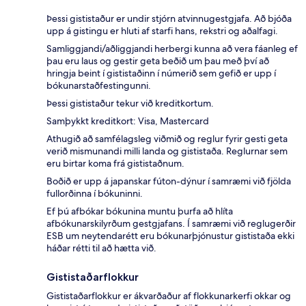
Þessi gististaður er undir stjórn atvinnugestgjafa. Að bjóða
upp á gistingu er hluti af starfi hans, rekstri og aðalfagi.
Samliggjandi/aðliggjandi herbergi kunna að vera fáanleg ef
þau eru laus og gestir geta beðið um þau með því að
hringja beint í gististaðinn í númerið sem gefið er upp í
bókunarstaðfestingunni.
Þessi gististaður tekur við kreditkortum.
Samþykkt kreditkort: Visa, Mastercard
Athugið að samfélagsleg viðmið og reglur fyrir gesti geta
verið mismunandi milli landa og gististaða. Reglurnar sem
eru birtar koma frá gististaðnum.
Boðið er upp á japanskar fúton-dýnur í samræmi við fjölda
fullorðinna í bókuninni.
Ef þú afbókar bókunina muntu þurfa að hlíta
afbókunarskilyrðum gestgjafans. Í samræmi við reglugerðir
ESB um neytendarétt eru bókunarþjónustur gististaða ekki
háðar rétti til að hætta við.
Gististaðarflokkur
Gististaðarflokkur er ákvarðaður af flokkunarkerfi okkar og