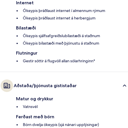
Internet
Ókeypis þráðlaust internet í almennum rýmum
Ókeypis þráðlaust internet á herbergjum
Bílastæði
Ókeypis sjálfsafgreiðslubílastæði á staðnum
Ókeypis bílastæði með þjónustu á staðnum
Flutningur
Gestir sóttir á flugvöll allan sólarhringinn*
Aðstaða/þjónusta gististaðar
Matur og drykkur
Vatnsvél
Ferðast með börn
Börn dvelja ókeypis (sjá nánari upplýsingar)