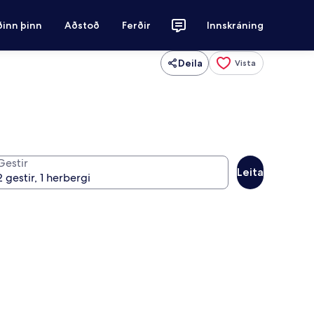
ðinn þinn
Aðstoð
Ferðir
Innskráning
Deila
Vista
Gestir
Leita