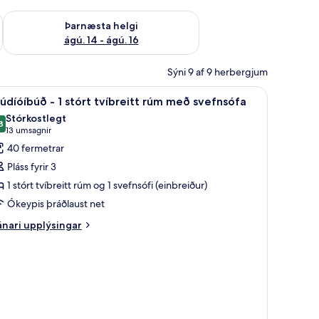
ágú. 9
Athuga framboð þarnæstu helgi ágú. 14 - ágú. 16
Þarnæsta helgi
ágú. 14 - ágú. 16
Sýni 9 af 9 herbergjum
 | Rúmföt af bestu gerð, rúm með „pillowtop“-dýnum, öryggishólf í herbergi
koða
Stúdíóíbúð - 1 stórt tvíbreitt rúm með svefns
6
údíóíbúð - 1 stórt tvíbreitt rúm með svefnsófa
lar
Stórkostlegt
yndir
8
9,8 af 10
(13
13 umsagnir
rir
umsagnir)
40 fermetrar
túdíóíbúð
Pláss fyrir 3
1 stórt tvíbreitt rúm og 1 svefnsófi (einbreiður)
Ókeypis þráðlaust net
tórt
íbreitt
nari
nari upplýsingar
plýsingar
úm
rir
eð
údíóíbúð
vefnsófa
órt
íbreitt