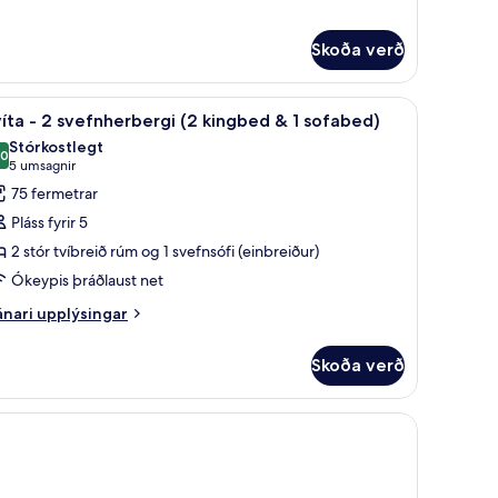
úm
eð
Skoða verð
efnsófa
wtop“-dýnum, öryggishólf í herbergi
koða
Rúmföt af bestu gerð, rúm með „pillowtop“-d
7
íta - 2 svefnherbergi (2 kingbed & 1 sofabed)
lar
Stórkostlegt
yndir
,0
10,0 af 10
(5
5 umsagnir
rir
umsagnir)
75 fermetrar
víta
Pláss fyrir 5
2 stór tvíbreið rúm og 1 svefnsófi (einbreiður)
Ókeypis þráðlaust net
vefnherbergi
2
nari
nari upplýsingar
plýsingar
ingbed
rir
Skoða verð
íta
ofabed)
erð, rúm með „pillowtop“-dýnum, öryggishólf í herbergi
efnherbergi
ngbed