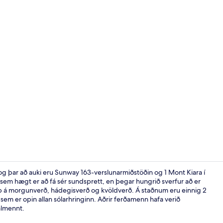
Svíta (Sky S
 þar að auki eru Sunway 163-verslunarmiðstöðin og 1 Mont Kiara í
 sem hægt er að fá sér sundsprett, en þegar hungrið sverfur að er
 upp á morgunverð, hádegisverð og kvöldverð. Á staðnum eru einnig 2
Loftmynd
sem er opin allan sólarhringinn. Aðrir ferðamenn hafa verið
almennt.