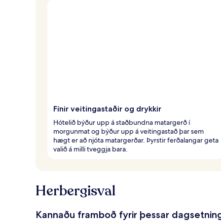
Fínir veitingastaðir og drykkir
Hótelið býður upp á staðbundna matargerð í
morgunmat og býður upp á veitingastað þar sem
hægt er að njóta matargerðar. Þyrstir ferðalangar geta
valið á milli tveggja bara.
Herbergisval
Kannaðu framboð fyrir þessar dagsetnin