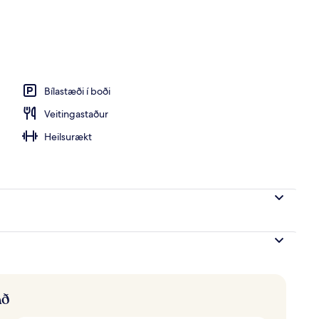
kl. 08:00 til kl. 22:00, sólstólar
Bílastæði í boði
Veitingastaður
Heilsurækt
að