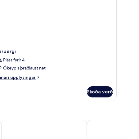
fabed)
erbergi
Pláss fyrir 4
Ókeypis þráðlaust net
nari
nari upplýsingar
plýsingar
rir
Skoða verð
rbergi
al
The Signature Hotel & Serviced Suites Hartamas Kuala Lumpu
St. Giles Boulevard Hot