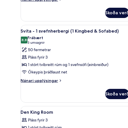
upplýsingar
fyrir
Skoða ver
Herbergi
Skoða
Rúmföt af bestu gerð, rúm með
7
Svíta - 1 svefnherbergi (1 Kingbed & Sofabed)
allar
Frábært
myndir
8,8
8,8 af 10
(3
3 umsagnir
fyrir
umsagnir)
50 fermetrar
Svíta
Pláss fyrir 3
-
1 stórt tvíbreitt rúm og 1 svefnsófi (einbreiður)
1
Ókeypis þráðlaust net
svefnherbergi
(1
Nánari
Nánari upplýsingar
upplýsingar
Kingbed
fyrir
&
Skoða ver
Svíta
Sofabed)
-
1
Skoða
Rúmföt af bestu gerð, rúm með
5
svefnherbergi
Den King Room
allar
(1
Pláss fyrir 3
Kingbed
myndir
&
1 stórt tvíbreitt rúm