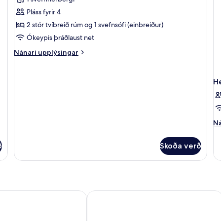
fyrir
1
1
Svíta
Pláss fyrir 4
Sofabed)
so
(Sky
2 stór tvíbreið rúm og 1 svefnsófi (einbreiður)
Suite)
Ókeypis þráðlaust net
Nánari
Nánari upplýsingar
upplýsingar
fyrir
Svíta
H
(Sky
Suite)
Ná
Ná
up
fy
ð
Skoða verð
He
umpur Chinatown
Aloft by Marriott Kuala Lumpur Sentr