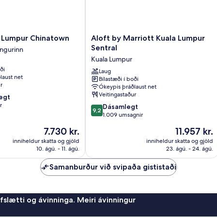
Aloft
 Lumpur Chinatown
Aloft by Marriott Kuala Lumpur
by
Sentral
ingurinn
Marriott
Kuala Lumpur
Kuala
ði
Lumpur
Laug
laust net
Bílastæði í boði
nn
Sentral
r
Ókeypis þráðlaust net
Kuala
Veitingastaður
egt
Lumpur
r
9.2
Dásamlegt
9,2
af
1.009 umsagnir
10,
Verðið
Verðið
7.730 kr.
11.957 kr.
Dásamlegt,
er
er
1.009
inniheldur skatta og gjöld
inniheldur skatta og gjöld
7.730 kr.
11.957 kr.
10. ágú. - 11. ágú.
23. ágú. - 24. ágú.
umsagnir
Samanburður við svipaða gististaði
afslætti og ávinninga. Meiri ávinningur