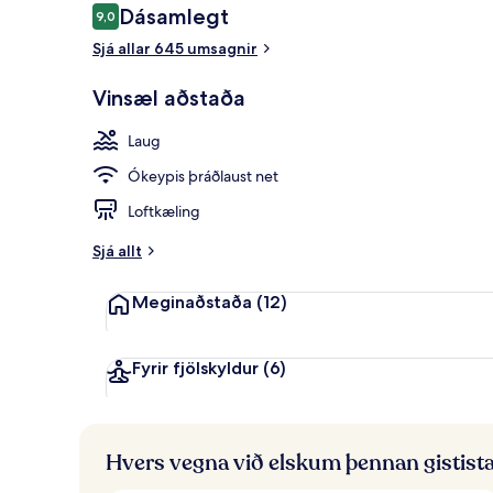
Umsagnir
Dásamlegt
9,0
9,0 af 10
Sjá allar 645 umsagnir
Útilaug, opið 
Vinsæl aðstaða
Laug
Ókeypis þráðlaust net
Loftkæling
Sjá allt
Meginaðstaða
(12)
Fyrir fjölskyldur
(6)
Hvers vegna við elskum þennan gistist