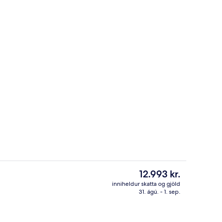
uite) | Rúmföt af bestu gerð, rúm með „pillowtop“-dýnum, öryggishólf í herbe
Veisluaðstaða utandyra
Núverandi
12.993 kr.
verð
inniheldur skatta og gjöld
er
31. ágú. - 1. sep.
Anddyri
12.993 kr.