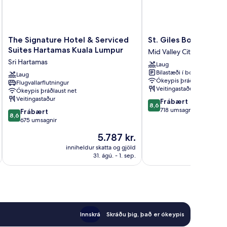
The
St.
The Signature Hotel & Serviced
St. Giles Boulevard 
Signature
Giles
Suites Hartamas Kuala Lumpur
Mid Valley City
Hotel
Boulevard
Sri Hartamas
Laug
&
Hotel
Bílastæði í boði
Serviced
Laug
Mid
Ókeypis þráðlaust net
Flugvallarflutningur
Suites
Valley
Veitingastaður
Ókeypis þráðlaust net
Hartamas
City
Veitingastaður
8.6
Frábært
Kuala
8,6
af
718 umsagnir
8.6
Lumpur
Frábært
8,6
10,
af
Sri
675 umsagnir
Frábært,
10,
Hartamas
Verðið
5.787 kr.
718
Frábært,
er
umsagnir
675
inniheldur skatta og gjöld
innihel
5.787 kr.
31. ágú. - 1. sep.
umsagnir
Innskrá
Skráðu þig, það er ókeypis