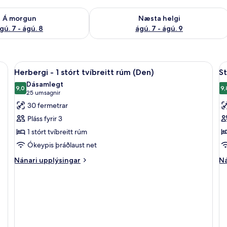
ð á morgun ágú. 7 - ágú. 8
Athuga framboð næstu helgi ágú. 7 - 
Á morgun
Næsta helgi
gú. 7 - ágú. 8
ágú. 7 - ágú. 9
Skoða
Herbergi - 1 stórt tvíbreitt rúm (Den)
S
5
Herbergi - 1 stórt tvíbreitt rúm (Den)
St
allar
al
Dásamlegt
myndir
9,0
m
9,
9,0 af 10
(25
25 umsagnir
fyrir
fy
umsagnir)
30 fermetrar
Herbergi
S
Pláss fyrir 3
-
-
1 stórt tvíbreitt rúm
1
1
Ókeypis þráðlaust net
stórt
s
tvíbreitt
tv
Nánari
Ná
Nánari upplýsingar
Ná
upplýsingar
up
rúm
r
fyrir
fy
(Den)
m
Herbergi
St
s
-
-
1
1
stórt
st
tvíbreitt
tv