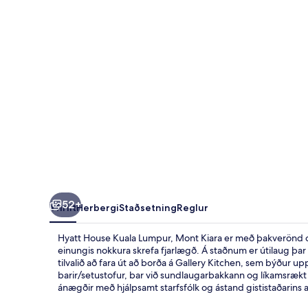
Mont
Kiara
52+
Yfirlit
Herbergi
Staðsetning
Reglur
Hyatt House Kuala Lumpur, Mont Kiara er með þakverönd og
einungis nokkura skrefa fjarlægð. Á staðnum er útilaug þar
tilvalið að fara út að borða á Gallery Kitchen, sem býður
barir/setustofur, bar við sundlaugarbakkann og líkamsrækt 
ánægðir með hjálpsamt starfsfólk og ástand gististaðarins 