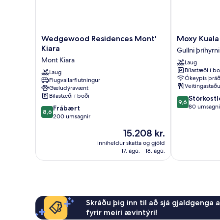
Wedgewood
Moxy
Wedgewood Residences Mont'
Moxy Kuala
Residences
Kuala
Kiara
Gullni þríhyrn
Mont'
Lumpur
Mont Kiara
Laug
Kiara
Chinatown
Bílastæði í bo
Mont
Laug
Gullni
Ókeypis þráð
Flugvallarflutningur
Kiara
þríhyrninguri
Veitingastaðu
Gæludýravænt
Bílastæði í boði
9.6
Stórkostl
9,6
af
80 umsagni
8.6
Frábært
8,6
10,
af
200 umsagnir
Stórkostlegt,
10,
Verðið
15.208 kr.
80
Frábært,
er
umsagnir
200
inniheldur skatta og gjöld
15.208 kr.
17. ágú. - 18. ágú.
umsagnir
Skráðu þig inn til að sjá gjaldgenga 
fyrir meiri ævintýri!