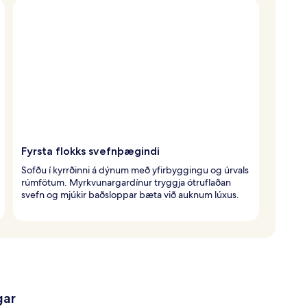
Fyrsta flokks svefnþægindi
Sofðu í kyrrðinni á dýnum með yfirbyggingu og úrvals
rúmfötum. Myrkvunargardínur tryggja ótruflaðan
svefn og mjúkir baðsloppar bæta við auknum lúxus.
gar