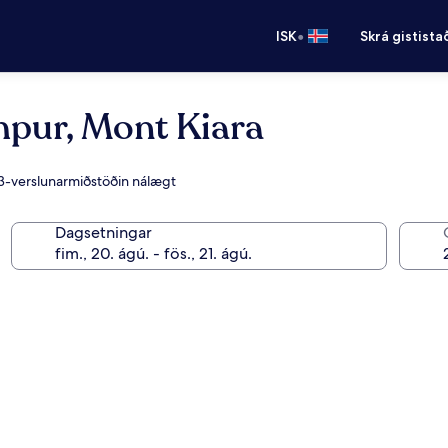
•
ISK
Skrá gistista
pur, Mont Kiara
63-verslunarmiðstöðin nálægt
Dagsetningar