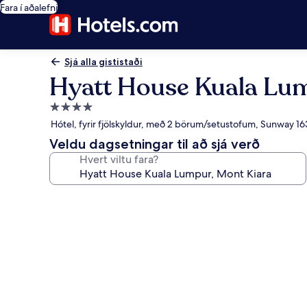
Fara í aðalefni
Sjá alla gististaði
Hyatt House Kuala Lum
4.0
stjörnu
Hótel, fyrir fjölskyldur, með 2 börum/setustofum, Sunway 1
gististaður
Veldu dagsetningar til að sjá verð
Hvert viltu fara?
Myndasafn
fyrir
Hyatt
House
Kuala
Lumpur,