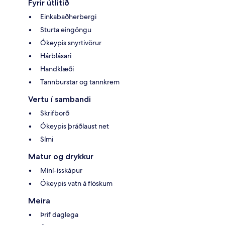
Fyrir útlitið
Einkabaðherbergi
Sturta eingöngu
Ókeypis snyrtivörur
Hárblásari
Handklæði
Tannburstar og tannkrem
Vertu í sambandi
Skrifborð
Ókeypis þráðlaust net
Sími
Matur og drykkur
Míní-ísskápur
Ókeypis vatn á flöskum
Meira
Þrif daglega