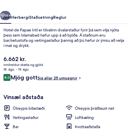
rra
Næsta
14+
Yfirlit
Herbergi
Staðsetning
Reglur
Hotel de Papae Intl er tilvalinn dvalarstaður fyrir þá sem vilja njóta
þess sem Islamabad hefur upp á að bjóða. Á staðnum eru
bar/setustofa og veitingastaður þannig að þú hefur úr ýmsu að velja
í mat og drykk.
Núverandi
6.662 kr.
verð
inniheldur skatta og gjöld
er
18. ágú. - 19. ágú.
6.662 kr.
Umsagnir
Mjög gott
8,0
Framhlið gististaðar
Sjá allar 25 umsagnir
8,0 af 10
Vinsæl aðstaða
Ókeypis bílastæði
Ókeypis þráðlaust net
Veitingastaður
Loftkæling
Bar
Þvottaaðstaða