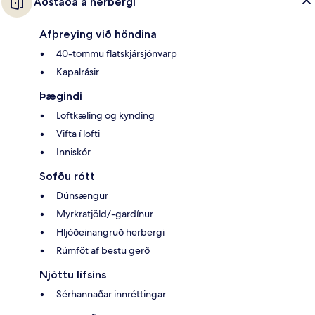
Aðstaða á herbergi
Afþreying við höndina
40-tommu flatskjársjónvarp
Kapalrásir
Þægindi
Loftkæling og kynding
Vifta í lofti
Inniskór
Sofðu rótt
Dúnsængur
Myrkratjöld/-gardínur
Hljóðeinangruð herbergi
Rúmföt af bestu gerð
Njóttu lífsins
Sérhannaðar innréttingar