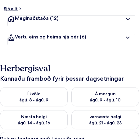
Sjá allt
Meginaðstaða
(12)
Vertu eins og heima hjá þér
(6)
Herbergisval
Kannaðu framboð fyrir þessar dagsetningar
Athuga framboð í kvöld ágú. 8 - ágú. 9
Athuga framboð á morgun ágú.
Í kvöld
Á morgun
ágú. 8 - ágú. 9
ágú. 9 - ágú. 10
Athuga framboð næstu helgi ágú. 14 - ágú. 16
Athuga framboð þarnæstu helg
Næsta helgi
Þarnæsta helgi
ágú. 14 - ágú. 16
ágú. 21 - ágú. 23
Skoða
Deluxe-herbergi með tvíbreiðu rúmi | 
5
Deluxe-herbergi með tvíbreiðu rúmi