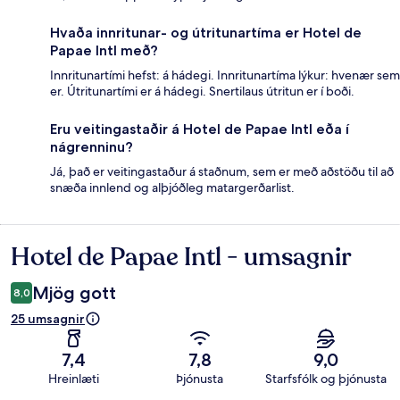
Hvaða innritunar- og útritunartíma er Hotel de
Papae Intl með?
Innritunartími hefst: á hádegi. Innritunartíma lýkur: hvenær sem
er. Útritunartími er á hádegi. Snertilaus útritun er í boði.
Eru veitingastaðir á Hotel de Papae Intl eða í
nágrenninu?
Já, það er veitingastaður á staðnum, sem er með aðstöðu til að
snæða innlend og alþjóðleg matargerðarlist.
Hotel de Papae Intl - umsagnir
Umsagnir
Mjög gott
8,0
25 umsagnir
7,4
7,8
9,0
Hreinlæti
Þjónusta
Starfsfólk og þjónusta