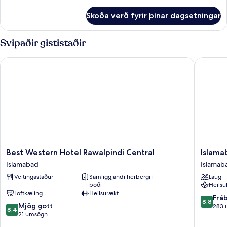
upplýsingar
fyrir
Skoða verð fyrir þínar dagsetningar
Executive-
herbergi
Svipaðir gististaðir
Best Western Hotel Rawalpindi Central
Islamaba
Best
Islamab
Best Western Hotel Rawalpindi Central
Islama
Western
Serena
Islamabad
Islamab
Hotel
Hotel
Veitingastaður
Samliggjandi herbergi í
Laug
Rawalpindi
Islamab
boði
Heilsu
Central
Loftkæling
Heilsurækt
Islamabad
8.8
Frá
8,8
8.4
Mjög gott
af
283 
8,4
af
21 umsögn
10,
10,
Frábært