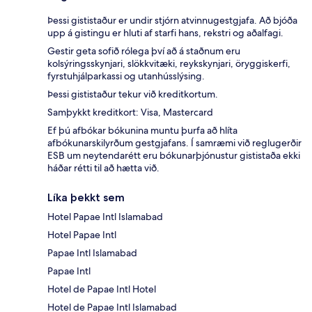
Þessi gististaður er undir stjórn atvinnugestgjafa. Að bjóða
upp á gistingu er hluti af starfi hans, rekstri og aðalfagi.
Gestir geta sofið rólega því að á staðnum eru
kolsýringsskynjari, slökkvitæki, reykskynjari, öryggiskerfi,
fyrstuhjálparkassi og utanhússlýsing.
Þessi gististaður tekur við kreditkortum.
Samþykkt kreditkort: Visa, Mastercard
Ef þú afbókar bókunina muntu þurfa að hlíta
afbókunarskilyrðum gestgjafans. Í samræmi við reglugerðir
ESB um neytendarétt eru bókunarþjónustur gististaða ekki
háðar rétti til að hætta við.
Líka þekkt sem
Hotel Papae Intl Islamabad
Hotel Papae Intl
Papae Intl Islamabad
Papae Intl
Hotel de Papae Intl Hotel
Hotel de Papae Intl Islamabad