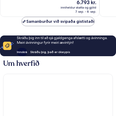
Verðið
6.793 kr.
Mjög
283
er
gott,
inniheldur skatta og gjöld
umsagni
6.793 kr.
7. sep. - 8. sep.
21
umsögn
Samanburður við svipaða gististaði
Skráðu þig inn til að sjá gjaldgenga afslætti og ávinninga.
Meiri ávinningur fyrir meiri ævintýri!
Innskrá
Skráðu þig, það er ókeypis
Um hverfið