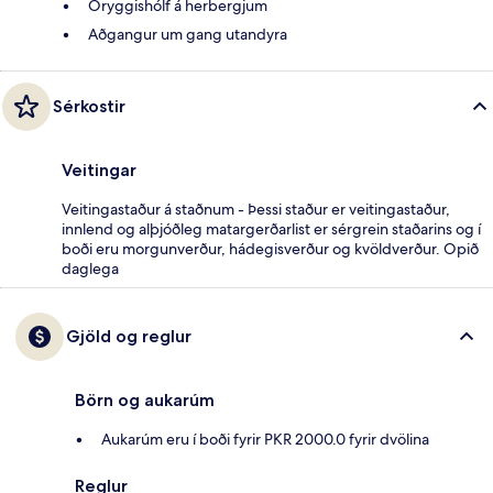
Öryggishólf á herbergjum
Aðgangur um gang utandyra
Sérkostir
Veitingar
Veitingastaður á staðnum - Þessi staður er veitingastaður,
innlend og alþjóðleg matargerðarlist er sérgrein staðarins og í
boði eru morgunverður, hádegisverður og kvöldverður. Opið
daglega
Gjöld og reglur
Börn og aukarúm
Aukarúm eru í boði fyrir PKR 2000.0 fyrir dvölina
Reglur