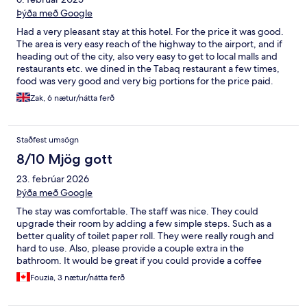
Þýða með Google
Had a very pleasant stay at this hotel. For the price it was good.
The area is very easy reach of the highway to the airport, and if
heading out of the city, also very easy to get to local malls and
restaurants etc. we dined in the Tabaq restaurant a few times,
food was very good and very big portions for the price paid.
The only issue was noise from outside and inside the hotel. The
Zak, 6 nætur/nátta ferð
housekeeping office appears to be in the corridor and therefore
everytime the phone rings, it’s like it’s ringing in the bedroom,
and the phone rings all day and all night, you can hear every
Staðfest umsögn
conversation from outside, and it’s uncomfortable for privacy as
everyone outside can most likely here you from inside your
8/10 Mjög gott
room. I would stay here again, not on this floor or in this room
23. febrúar 2026
though.
Þýða með Google
The stay was comfortable. The staff was nice. They could
upgrade their room by adding a few simple steps. Such as a
better quality of toilet paper roll. They were really rough and
hard to use. Also, please provide a couple extra in the
bathroom. It would be great if you could provide a coffee
machine and some coffee pods, sugar, and sweeteners. The
Fouzia, 3 nætur/nátta ferð
breakfast was good, but there was still no coffee. Just a tea.
Other than that, the location is nice. Close to the metro station