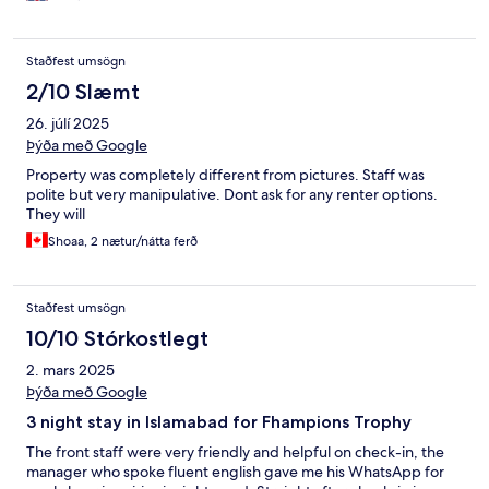
soon.
Staðfest umsögn
2/10 Slæmt
26. júlí 2025
Þýða með Google
Property was completely different from pictures. Staff was
polite but very manipulative. Dont ask for any renter options.
They will
Shoaa, 2 nætur/nátta ferð
Staðfest umsögn
10/10 Stórkostlegt
2. mars 2025
Þýða með Google
3 night stay in Islamabad for Fhampions Trophy
The front staff were very friendly and helpful on check-in, the
manager who spoke fluent english gave me his WhatsApp for