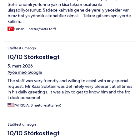
Şehir önemli yerlerine yakın kısa taksi mesafesi ile
ulaşabiliyorsunuz. Sadece kahvaltı genelde yerel yiyecekler var
biraz batıya yönelik altenatifler olmalı... Tekrar gitsem aynı yerde
kalırım...
Orhan, 1 nætur/nátta ferð
Staðfest umsögn
10/10 Stórkostlegt
5. mars 2026
Þýða með Google
The staff was very friendly and willing to assist with any special
request. Mr Raza Subtain was definitely very pleasant at all times
in his daily greetings. It was a joy to get to know him and the fro
t desk personnel.
PATRICIA, 8 nætur/nátta ferð
Staðfest umsögn
10/10 Stórkostlegt