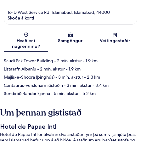
16-D West Service Rd, Islamabad, Islamabad, 44000
Skoða á korti
Kort
Hvað er í
Samgöngur
Veitingastaðir
nágrenninu?
Saudi Pak Tower Building
- 2 mín. akstur
- 1.9 km
Listasafn Albaníu
- 2 mín. akstur
- 1.9 km
Majlis-e-Shoora (þinghús)
- 3 mín. akstur
- 2.3 km
Centaurus-verslunarmiðstöðin
- 3 mín. akstur
- 3.4 km
Sendiráð Bandaríkjanna
- 5 mín. akstur
- 5.2 km
Um þennan gististað
Hotel de Papae Intl
Hotel de Papae Intl er tilvalinn dvalarstaður fyrir þá sem vilja njóta þess
sem Islamabad hefur upp á að bjóða. Á staðnum eru bar/setustofa og