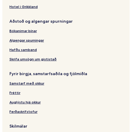
Hotel i Grikkland
Aðstoð og algengar spurningar
Bókanirnar þínar
Algengar spurningar
Hafðu samband
Skrifa umsögn um gististað
Fyrir birgja, samstarfsaðila og fjölmiðla
Samstarf með okkur
Fréttir
Auglýstu hjá okkur
Ferðaskrifstofur
Skilmálar