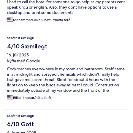
I had to call the hotel for someone to go help as my parents cant
speak urdu or english. Also, they dont have options to use a
desktop and print some documents.
Mohammad Asif, 2 nætur/nátta ferð
Staðfest umsögn
4/10 Sæmilegt
16. júlí 2025
Þýða með Google
Cockroaches everywhere in my room and bathroom. Staff came
in at midnight and sprayed chemicals which didn't really help
but gave me a sore throat. Slept for about 4 hours with the
lights on to keep the bugs away as best I could. Construction
immediately outside of my window and the front of the
property which was not disclosed. Check-in and bell staff were
Billie, 1 nætur/nátta ferð
very good. Older manager had the nerve to ask us for a job
because we are Americans.
Staðfest umsögn
6/10 Gott
6. febrúar 2025