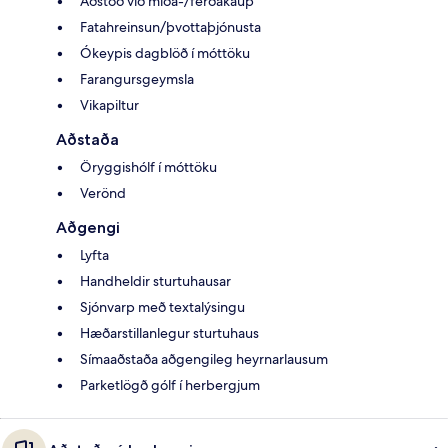
Aðstoð við miða-/ferðakaup
Fatahreinsun/þvottaþjónusta
Ókeypis dagblöð í móttöku
Farangursgeymsla
Vikapiltur
Aðstaða
Öryggishólf í móttöku
Verönd
Aðgengi
Lyfta
Handheldir sturtuhausar
Sjónvarp með textalýsingu
Hæðarstillanlegur sturtuhaus
Símaaðstaða aðgengileg heyrnarlausum
Parketlögð gólf í herbergjum