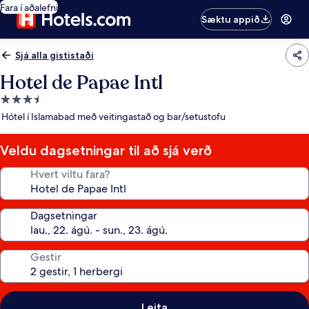
Fara í aðalefni
Sæktu appið
Sjá alla gististaði
Hotel de Papae Intl
3.5
stjörnu
Hótel í Islamabad með veitingastað og bar/setustofu
gististaður
Veldu dagsetningar til að sjá verð
Hvert viltu fara?
Dagsetningar
Gestir
Leita