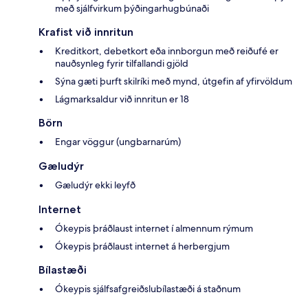
með sjálfvirkum þýðingarhugbúnaði
Krafist við innritun
Kreditkort, debetkort eða innborgun með reiðufé er
nauðsynleg fyrir tilfallandi gjöld
Sýna gæti þurft skilríki með mynd, útgefin af yfirvöldum
Lágmarksaldur við innritun er 18
Börn
Engar vöggur (ungbarnarúm)
Gæludýr
Gæludýr ekki leyfð
Internet
Ókeypis þráðlaust internet í almennum rýmum
Ókeypis þráðlaust internet á herbergjum
Bílastæði
Ókeypis sjálfsafgreiðslubílastæði á staðnum