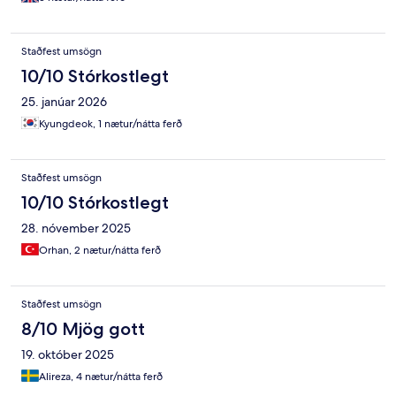
star. I will highly recommended this hotel to stay in blue area
because near by metro bus station to access everywhere easily.
Staðfest umsögn
10/10 Stórkostlegt
25. janúar 2026
Kyungdeok, 1 nætur/nátta ferð
Staðfest umsögn
10/10 Stórkostlegt
28. nóvember 2025
Orhan, 2 nætur/nátta ferð
Staðfest umsögn
8/10 Mjög gott
19. október 2025
Alireza, 4 nætur/nátta ferð