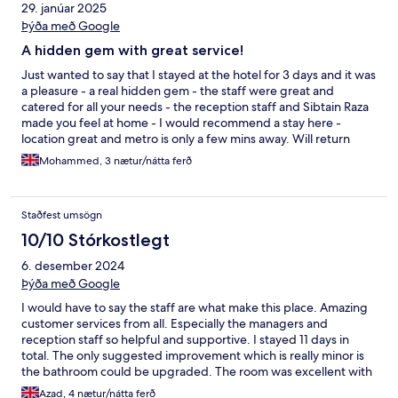
29. janúar 2025
Þýða með Google
A hidden gem with great service!
Just wanted to say that I stayed at the hotel for 3 days and it was
a pleasure - a real hidden gem - the staff were great and
catered for all your needs - the reception staff and Sibtain Raza
made you feel at home - I would recommend a stay here -
location great and metro is only a few mins away. Will return
soon.
Mohammed, 3 nætur/nátta ferð
Staðfest umsögn
10/10 Stórkostlegt
6. desember 2024
Þýða með Google
I would have to say the staff are what make this place. Amazing
customer services from all. Especially the managers and
reception staff so helpful and supportive. I stayed 11 days in
total. The only suggested improvement which is really minor is
the bathroom could be upgraded. The room was excellent with
lots of space. Well done keep up the good work and see you
Azad, 4 nætur/nátta ferð