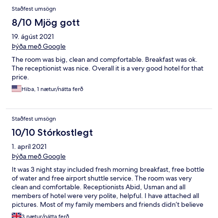
and indrive is available.
Staðfest umsögn
8/10 Mjög gott
19. ágúst 2021
Þýða með Google
The room was big, clean and compfortable. Breakfast was ok.
The receptionist was nice. Overall it is a very good hotel for that
price.
Hiba, 1 nætur/nátta ferð
Staðfest umsögn
10/10 Stórkostlegt
1. apríl 2021
Þýða með Google
It was 3 night stay included fresh morning breakfast, free bottle
of water and free airport shuttle service. The room was very
clean and comfortable. Receptionists Abid, Usman and all
members of hotel were very polite, helpful. I have attached all
pictures. Most of my family members and friends didn’t believe
it was 3 start hotel because the service and hotel room was like 4
3 nætur/nátta ferð