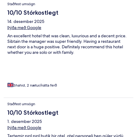
Umsagnir
Staðfest umsögn
10/10 Stórkostlegt
14. desember 2025
Þýða með Google
An excellent hotel that was clean, luxurious and a decent price.
Sibtain the manager was super friendly. Having a restaurant
next door is a huge positive. Definitely recommend this hotel
whether you are solo or with family.
Shahid, 2 nætur/nátta ferð
Staðfest umsögn
10/10 Stórkostlegt
1. desember 2025
Þýða með Google
Tertemiz pırıl pırıl butik bir otel, otel personeli hep güler yüzlü.