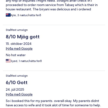
any hrlp or inquiries i might need. Straight after check-in i
proceeded to order room service from Tabaq which is their in
house restaurant. The biryani was delicious and i ordered
repeatedly from there, the food for breakfast was also terrific.
Kyle, 3 nætur/nátta ferð
The room itself is alright, great bed but an average bathroom
and shower. Very spacious though with a couch and table tor
eating at. I would stay here again if in Islamabad, if only because
Staðfest umsögn
of the extreme friendliness of the staff and the good location,
being in Blue Area within a couple kilometers from Centaurus
8/10 Mjög gott
Mall
15. október 2024
Þýða með Google
No hot water
Syed, 1 nætur/nátta ferð
Staðfest umsögn
6/10 Gott
24. júlí 2025
Þýða með Google
So i booked this for my parents. overall okay. My parents didnt
have access to wife and it took alot of time for someone to help.