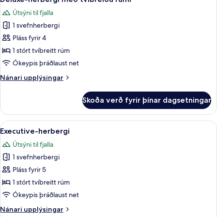
allar
Útsýni til fjalla
myndir
1 svefnherbergi
fyrir
Deluxe-
Pláss fyrir 4
herbergi
1 stórt tvíbreitt rúm
með
Ókeypis þráðlaust net
tvíbreiðu
Nánari
Nánari upplýsingar
rúmi
upplýsingar
fyrir
Skoða verð fyrir þínar dagsetningar
Deluxe-
herbergi
með
Skoða
Executive-herbergi | Rúmföt af bestu 
6
tvíbreiðu
Executive-herbergi
allar
rúmi
Útsýni til fjalla
myndir
1 svefnherbergi
fyrir
Executive-
Pláss fyrir 5
herbergi
1 stórt tvíbreitt rúm
Ókeypis þráðlaust net
Nánari
Nánari upplýsingar