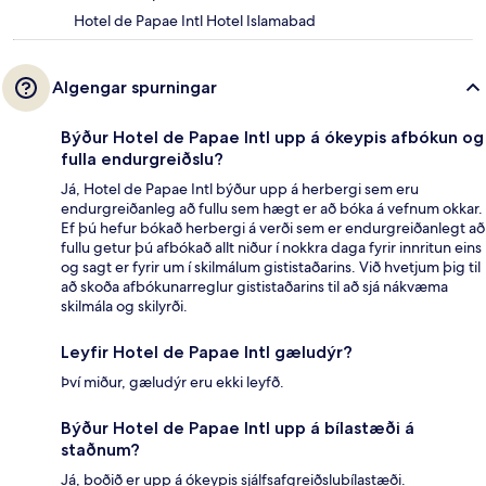
Hotel de Papae Intl Hotel Islamabad
Algengar spurningar
Býður Hotel de Papae Intl upp á ókeypis afbókun og
fulla endurgreiðslu?
Já, Hotel de Papae Intl býður upp á herbergi sem eru
endurgreiðanleg að fullu sem hægt er að bóka á vefnum okkar.
Ef þú hefur bókað herbergi á verði sem er endurgreiðanlegt að
fullu getur þú afbókað allt niður í nokkra daga fyrir innritun eins
og sagt er fyrir um í skilmálum gististaðarins. Við hvetjum þig til
að skoða afbókunarreglur gististaðarins til að sjá nákvæma
skilmála og skilyrði.
Leyfir Hotel de Papae Intl gæludýr?
Því miður, gæludýr eru ekki leyfð.
Býður Hotel de Papae Intl upp á bílastæði á
staðnum?
Já, boðið er upp á ókeypis sjálfsafgreiðslubílastæði.