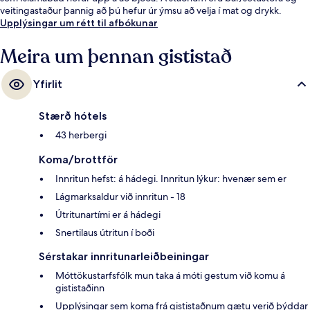
veitingastaður þannig að þú hefur úr ýmsu að velja í mat og drykk.
Upplýsingar um rétt til afbókunar
Meira um þennan gististað
Yfirlit
Stærð hótels
43 herbergi
Koma/brottför
Innritun hefst: á hádegi. Innritun lýkur: hvenær sem er
Lágmarksaldur við innritun - 18
Útritunartími er á hádegi
Snertilaus útritun í boði
Sérstakar innritunarleiðbeiningar
Móttökustarfsfólk mun taka á móti gestum við komu á
gististaðinn
Upplýsingar sem koma frá gististaðnum gætu verið þýddar