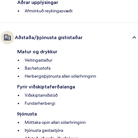
Aðrar upplýsingar
Afmörkuð reykingasvæði
Aðstaða/þjónusta gististaðar
Matur og drykkur
Veitingastaður
Bar/setustofa
Herbergisþjónusta allan sólarhringinn
Fyrir viðskiptaferðalanga
Viðskiptamiðstöð
Fundarherbergi
Þjónusta
Móttaka opin allan sólarhringinn
Þjónusta gestastjóra