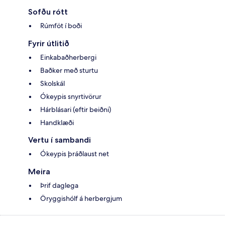
Sofðu rótt
Rúmföt í boði
Fyrir útlitið
Einkabaðherbergi
Baðker með sturtu
Skolskál
Ókeypis snyrtivörur
Hárblásari (eftir beiðni)
Handklæði
Vertu í sambandi
Ókeypis þráðlaust net
Meira
Þrif daglega
Öryggishólf á herbergjum