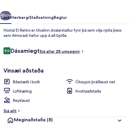
rra
Næsta
37+
Yfirlit
Herbergi
Staðsetning
Reglur
Hostal El Retiro er tilvalinn dvalarstaður fyrir þá sem vilja njóta þess
sem Almoradi hefur upp á að bjóða.
Umsagnir
Dásamlegt
9,0
Sjá allar 28 umsagnir
9,0 af 10
Vinsæl aðstaða
Framhlið gististaðar
Bílastæði í boði
Ókeypis þráðlaust net
Loftkæling
Þvottaaðstaða
Reyklaust
Sjá allt
Meginaðstaða
(8)