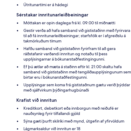
Útritunartími er á hádegi
Sérstakar innritunarleiðbeiningar
Móttakan er opin daglega frá kl. 09:00 til miðnætti
Gestir verða að hafa samband við gististaðinn með fyrirvara
til að fá innritunarleiðbeiningar; starfsfólk er í afgreiðslu á
takmörkuðum tímum
Hafðu samband við gististaðinn fyrirfram til að gera
ráðstafanir varðandi innritun og notaðu til þess
upplýsingarnar á bókunarstaðfestingingunni.
Ef þú ætlar að mæta á staðinn eftir kl. 21:00 skaltu hafa
samband við gististaðinn með tengiliðaupplýsingunum sem
birtar eru í bókunarstaðfestingunni.
Upplýsingar sem koma frá gististaðnum gætu verið þýddar
með sjálfvirkum þýðingarhugbúnaði
Krafist við innritun
Kreditkort, debetkort eða innborgun með reiðufé er
nauðsynleg fyrir tilfallandi gjöld
Sýna gæti þurft skilríki með mynd, útgefin af yfirvöldum
Lágmarksaldur við innritun er 18