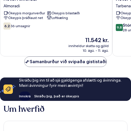
Almoradi
Tàrbena
Almoradi
Tarbena
Almoradi
Tarbena
Ókeypis morgunverður
Ókeypis bílastæði
Ókeyp
Ókeypis þráðlaust net
Loftkæling
Ókeypi
6.2af
9.8
Stó
6,2
36 umsagnir
9,8
10,
af
28 u
36
10,
Verðið
11.542 kr.
umsagnir
Stórkost
er
28
inniheldur skatta og gjöld
11.542 kr.
10. ágú. - 11. ágú.
umsagni
Samanburður við svipaða gististaði
Skráðu þig inn til að sjá gjaldgenga afslætti og ávinninga.
Meiri ávinningur fyrir meiri ævintýri!
Innskrá
Skráðu þig, það er ókeypis
Um hverfið