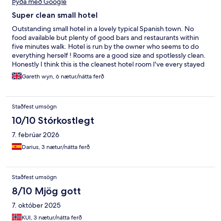
Þýða með Google
Super clean small hotel
Outstanding small hotel in a lovely typical Spanish town. No
food available but plenty of good bars and restaurants within
five minutes walk. Hotel is run by the owner who seems to do
everything herself ! Rooms are a good size and spotlessly clean.
Honestly I think this is the cleanest hotel room I've every stayed
in. We stayed for 6 nights house hunting and the hotel was an
Gareth wyn, 6 nætur/nátta ferð
ideal base.
Staðfest umsögn
10/10 Stórkostlegt
7. febrúar 2026
Darius, 3 nætur/nátta ferð
Staðfest umsögn
8/10 Mjög gott
7. október 2025
KUI, 3 nætur/nátta ferð