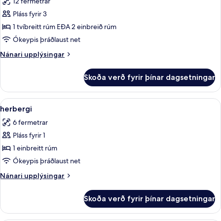
12 fermetrar
myndir
Pláss fyrir 3
fyrir
Herbergi
1 tvíbreitt rúm EÐA 2 einbreið rúm
fyrir
Ókeypis þráðlaust net
tvo
Nánari
Nánari upplýsingar
upplýsingar
fyrir
Skoða verð fyrir þínar dagsetningar
Herbergi
fyrir
tvo
Skoða
herbergi | Öryggishólf í herbergi, ók
5
herbergi
allar
6 fermetrar
myndir
Pláss fyrir 1
fyrir
herbergi
1 einbreitt rúm
Ókeypis þráðlaust net
Nánari
Nánari upplýsingar
upplýsingar
fyrir
Skoða verð fyrir þínar dagsetningar
herbergi