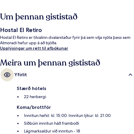
Um þennan gististað
Hostal El Retiro
Hostal El Retiro er tilvalinn dvalarstaður fyrir þá sem vilja njóta þess sem
Almoradi hefur upp á að bjóða.
Upplýsingar um rétt til afbókunar
Meira um þennan gististað
Yfirlit
Stærð hótels
22 herbergi
Koma/brottför
Innritun hefst: kl. 15:00. Innritun lýkur: kl. 21:00
Síðbúin innritun háð framboði
Lágmarksaldur við innritun - 18