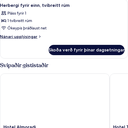
Skoða
Herbergi fyrir einn, tvíbreitt rúm | Ö
3
Herbergi fyrir einn, tvíbreitt rúm
allar
Pláss fyrir 1
myndir
1 tvíbreitt rúm
fyrir
Herbergi
Ókeypis þráðlaust net
fyrir
Nánari
Nánari upplýsingar
einn,
upplýsingar
fyrir
tvíbreitt
Skoða verð fyrir þínar dagsetningar
Herbergi
rúm
fyrir
einn,
Svipaðir gististaðir
tvíbreitt
rúm
Hotel Almoradi
Hotel Tà
Hotel
Hotel
Hotel Almoradi
Hotel 