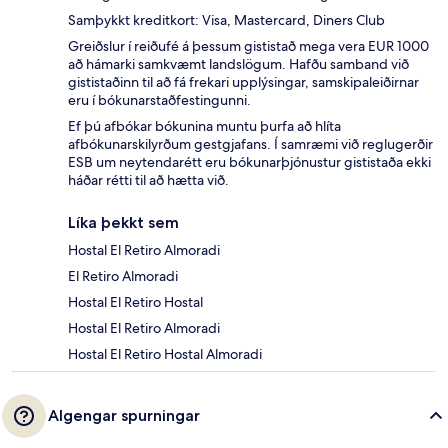
Samþykkt kreditkort: Visa, Mastercard, Diners Club
Greiðslur í reiðufé á þessum gististað mega vera EUR 1000
að hámarki samkvæmt landslögum. Hafðu samband við
gististaðinn til að fá frekari upplýsingar, samskipaleiðirnar
eru í bókunarstaðfestingunni.
Ef þú afbókar bókunina muntu þurfa að hlíta
afbókunarskilyrðum gestgjafans. Í samræmi við reglugerðir
ESB um neytendarétt eru bókunarþjónustur gististaða ekki
háðar rétti til að hætta við.
Líka þekkt sem
Hostal El Retiro Almoradi
El Retiro Almoradi
Hostal El Retiro Hostal
Hostal El Retiro Almoradi
Hostal El Retiro Hostal Almoradi
Algengar spurningar