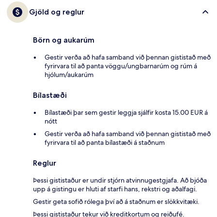
Gjöld og reglur
Börn og aukarúm
Gestir verða að hafa samband við þennan gististað með
fyrirvara til að panta vöggu/ungbarnarúm og rúm á
hjólum/aukarúm
Bílastæði
Bílastæði þar sem gestir leggja sjálfir kosta 15.00 EUR á
nótt
Gestir verða að hafa samband við þennan gististað með
fyrirvara til að panta bílastæði á staðnum
Reglur
Þessi gististaður er undir stjórn atvinnugestgjafa. Að bjóða
upp á gistingu er hluti af starfi hans, rekstri og aðalfagi.
Gestir geta sofið rólega því að á staðnum er slökkvitæki.
Þessi gististaður tekur við kreditkortum og reiðufé.