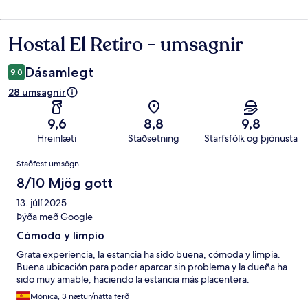
Hostal El Retiro - umsagnir
Umsagnir
Dásamlegt
9,0
28 umsagnir
9,6
8,8
9,8
Hreinlæti
Staðsetning
Starfsfólk og þjónusta
Umsagnir
Staðfest umsögn
8/10 Mjög gott
13. júlí 2025
Þýða með Google
Cómodo y limpio
Grata experiencia, la estancia ha sido buena, cómoda y limpia.
Buena ubicación para poder aparcar sin problema y la dueña ha
sido muy amable, haciendo la estancia más placentera.
Mónica, 3 nætur/nátta ferð