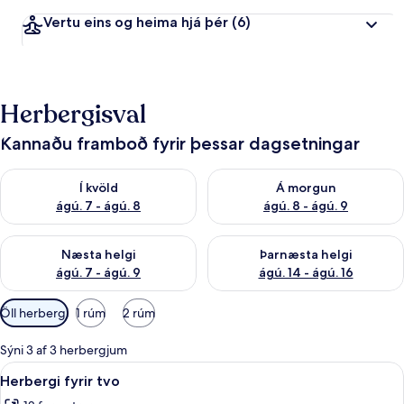
Vertu eins og heima hjá þér
(6)
Herbergisval
Kannaðu framboð fyrir þessar dagsetningar
Athuga framboð í kvöld ágú. 7 - ágú. 8
Athuga framboð á morgun ágú.
Í kvöld
Á morgun
ágú. 7 - ágú. 8
ágú. 8 - ágú. 9
Athuga framboð næstu helgi ágú. 7 - ágú. 9
Athuga framboð þarnæstu helgi
Næsta helgi
Þarnæsta helgi
ágú. 7 - ágú. 9
ágú. 14 - ágú. 16
Síur
Öll herbergi
1 rúm
2 rúm
í
boði
Sýni 3 af 3 herbergjum
fyrir
Skoða
Herbergi fyrir tvo | Öryggishólf í her
13
Herbergi fyrir tvo
herbergi
allar