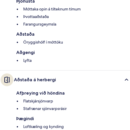
Þjónusta
Móttaka opin á tilteknum tímum
Þvottaaðstaða
Farangursgeymsla
Aðstaða
Öryggishólf í móttöku
Aðgengi
Lyfta
Aðstaða á herbergi
Afþreying við höndina
Flatskjársjónvarp
Stafrænar sjónvarpsrásir
Þægindi
Loftkæling og kynding