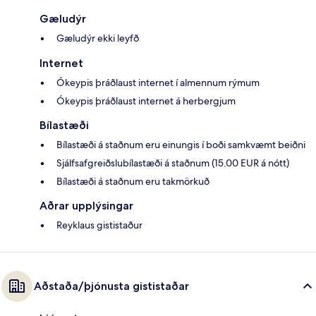
Gæludýr
Gæludýr ekki leyfð
Internet
Ókeypis þráðlaust internet í almennum rýmum
Ókeypis þráðlaust internet á herbergjum
Bílastæði
Bílastæði á staðnum eru einungis í boði samkvæmt beiðni
Sjálfsafgreiðslubílastæði á staðnum (15.00 EUR á nótt)
Bílastæði á staðnum eru takmörkuð
Aðrar upplýsingar
Reyklaus gististaður
Aðstaða/þjónusta gististaðar