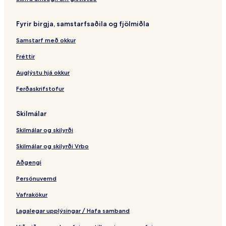
B
a
g
o
l
u
l
r
u
l
s
n
Fyrir birgja, samstarfsaðila og fjölmiðla
a
i
r
f
a
g
n
n
a
a
Samstarf með okkur
c
a
l
a
U
o
Fréttir
r
w
b
Auglýstu hjá okkur
Ferðaskrifstofur
Skilmálar
Skilmálar og skilyrði
Skilmálar og skilyrði Vrbo
Aðgengi
Persónuvernd
Vafrakökur
Lagalegar upplýsingar / Hafa samband