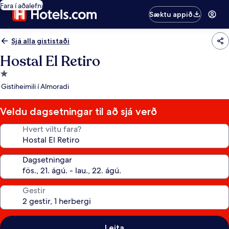
Fara í aðalefni
Sæktu appið
Sjá alla gististaði
Hostal El Retiro
1.0
stjörnu
Gistiheimili í Almoradi
gististaður
Veldu dagsetningar til að sjá verð
Hvert viltu fara?
Dagsetningar
Gestir
Leita