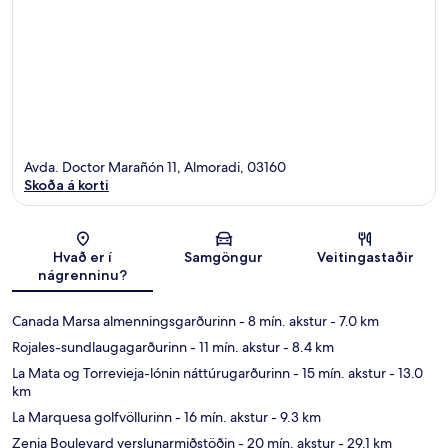
Avda. Doctor Marañón 11, Almoradi, 03160
Skoða á korti
Kort
Hvað er í
Samgöngur
Veitingastaðir
nágrenninu?
Canada Marsa almenningsgarðurinn
- 8 mín. akstur
- 7.0 km
Rojales-sundlaugagarðurinn
- 11 mín. akstur
- 8.4 km
La Mata og Torrevieja-lónin náttúrugarðurinn
- 15 mín. akstur
- 13.0
km
La Marquesa golfvöllurinn
- 16 mín. akstur
- 9.3 km
Zenia Boulevard verslunarmiðstöðin
- 20 mín. akstur
- 29.1 km