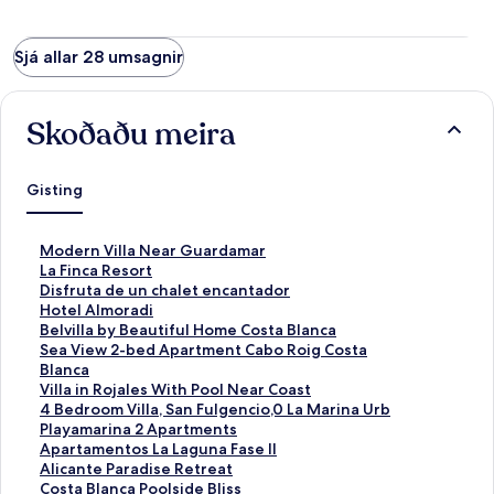
Sjá allar 28 umsagnir
Skoðaðu meira
Gisting
H
Modern Villa Near Guardamar
l
H
La Finca Resort
e
l
H
Disfruta de un chalet encantador
k
e
l
H
Hotel Almoradi
k
k
e
l
H
Belvilla by Beautiful Home Costa Blanca
u
k
k
e
l
H
Sea View 2-bed Apartment Cabo Roig Costa
r
u
k
k
e
l
Blanca
s
r
u
k
k
e
H
Villa in Rojales With Pool Near Coast
e
s
r
u
k
k
l
H
4 Bedroom Villa, San Fulgencio,0 La Marina Urb
m
e
s
r
u
k
e
l
H
Playamarina 2 Apartments
o
m
e
s
r
u
k
e
l
H
Apartamentos La Laguna Fase II
p
o
m
e
s
r
k
k
e
l
H
Alicante Paradise Retreat
n
p
o
m
e
s
u
k
k
e
l
H
Costa Blanca Poolside Bliss