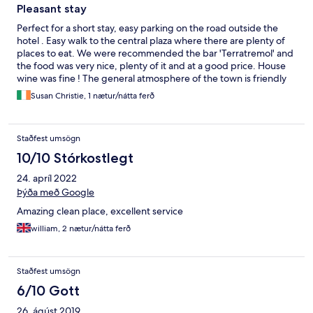
Pleasant stay
Perfect for a short stay, easy parking on the road outside the
hotel . Easy walk to the central plaza where there are plenty of
places to eat. We were recommended the bar 'Terratremol' and
the food was very nice, plenty of it and at a good price. House
wine was fine ! The general atmosphere of the town is friendly
and kind. The owner was very helpful and pleasant.
Susan Christie, 1 nætur/nátta ferð
Staðfest umsögn
10/10 Stórkostlegt
24. apríl 2022
Þýða með Google
Amazing clean place, excellent service
william, 2 nætur/nátta ferð
Staðfest umsögn
6/10 Gott
26. ágúst 2019