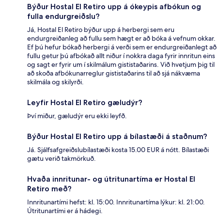
Býður Hostal El Retiro upp á ókeypis afbókun og
fulla endurgreiðslu?
Já, Hostal El Retiro býður upp á herbergi sem eru
endurgreiðanleg að fullu sem hægt er að bóka á vefnum okkar.
Ef þú hefur bókað herbergi á verði sem er endurgreiðanlegt að
fullu getur þú afbókað allt niður í nokkra daga fyrir innritun eins
og sagt er fyrir um í skilmálum gististaðarins. Við hvetjum þig til
að skoða afbókunarreglur gististaðarins til að sjá nákvæma
skilmála og skilyrði.
Leyfir Hostal El Retiro gæludýr?
Því miður, gæludýr eru ekki leyfð.
Býður Hostal El Retiro upp á bílastæði á staðnum?
Já. Sjálfsafgreiðslubílastæði kosta 15.00 EUR á nótt. Bílastæði
gætu verið takmörkuð.
Hvaða innritunar- og útritunartíma er Hostal El
Retiro með?
Innritunartími hefst: kl. 15:00. Innritunartíma lýkur: kl. 21:00.
Útritunartími er á hádegi.