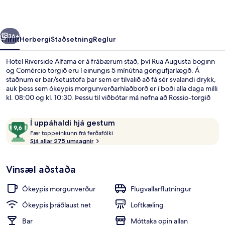
rra
Næsta
36+
Yfirlit
Herbergi
Staðsetning
Reglur
Hotel Riverside Alfama er á frábærum stað, því Rua Augusta boginn
og Comércio torgið eru í einungis 5 mínútna göngufjarlægð. Á
staðnum er bar/setustofa þar sem er tilvalið að fá sér svalandi drykk,
auk þess sem ókeypis morgunverðarhlaðborð er í boði alla daga milli
kl. 08:00 og kl. 10:30. Þessu til viðbótar má nefna að Rossio-torgið
og Santa Justa Elevator eru í innan við 15 mínútna göngufjarlægð.
Aðrir gestir hafa sagt að meðal helstu kosta gististaðarins sé
Umsagnir
9,6
Í uppáhaldi hjá gestum
hjálpsamt starfsfólk. Gististaðurinn er stutt frá
F
af
almenningssamgöngum: Sé-stoppistöðin er í 2 mínútna
Fær toppeinkunn frá ferðafólki
æ
Sjá allar 275 umsagnir
göngufjarlægð og Limoeiro-stoppistöðin í 3 mínútna.
10,
Smáatriði í innanrými
r
Í
uppáhaldi
Vinsæl aðstaða
t
hjá
o
gestum
p
Ókeypis morgunverður
Flugvallarflutningur
p
e
Ókeypis þráðlaust net
Loftkæling
i
Bar
Móttaka opin allan
n