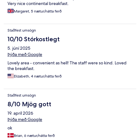
Very nice continental breakfast.
Margaret, 5 nætur/nátta ferð
Staðfest umsögn
10/10 Stórkostlegt
5. júní 2025
Þýða með Google
Lovely area - convenient as hell! The staff were so kind. Loved
the breakfast.
Elizabeth, 4 nætur/nátta ferð
Staðfest umsögn
8/10 Mjög gott
19. apríl 2026
Þýða með Google
ok
Brian, 6 nætur/nátta ferð