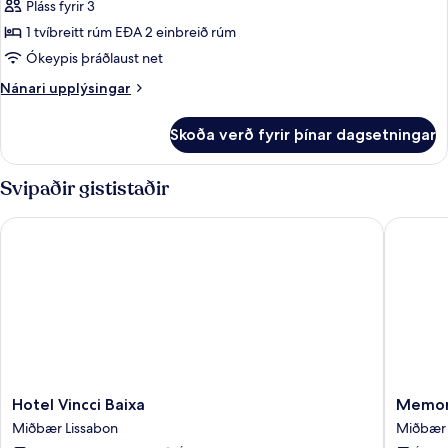
Superior-
Pláss fyrir 3
herbergi
1 tvíbreitt rúm EÐA 2 einbreið rúm
fyrir
Ókeypis þráðlaust net
tvo
Nánari
Nánari upplýsingar
upplýsingar
fyrir
Skoða verð fyrir þínar dagsetningar
Superior-
herbergi
fyrir
Svipaðir gististaðir
tvo
Hotel Vincci Baixa
Memoria 
Hotel
Memori
Hotel Vincci Baixa
Memori
Vincci
Lisboa
Miðbær Lissabon
Miðbær 
Baixa
FLH