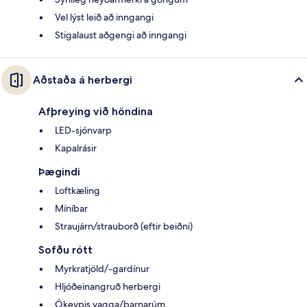
Vel lýst leið að inngangi
Stigalaust aðgengi að inngangi
Aðstaða á herbergi
Afþreying við höndina
LED-sjónvarp
Kapalrásir
Þægindi
Loftkæling
Míníbar
Straujárn/strauborð (eftir beiðni)
Sofðu rótt
Myrkratjöld/-gardínur
Hljóðeinangruð herbergi
Ókeypis vagga/barnarúm