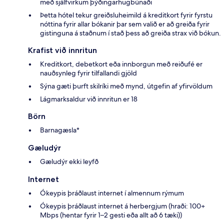
með sjálfvirkum þýðingarhugbúnaði
Þetta hótel tekur greiðsluheimild á kreditkort fyrir fyrstu
nóttina fyrir allar bókanir þar sem valið er að greiða fyrir
gistinguna á staðnum í stað þess að greiða strax við bókun.
Krafist við innritun
Kreditkort, debetkort eða innborgun með reiðufé er
nauðsynleg fyrir tilfallandi gjöld
Sýna gæti þurft skilríki með mynd, útgefin af yfirvöldum
Lágmarksaldur við innritun er 18
Börn
Barnagæsla*
Gæludýr
Gæludýr ekki leyfð
Internet
Ókeypis þráðlaust internet í almennum rýmum
Ókeypis þráðlaust internet á herbergjum (hraði: 100+
Mbps (hentar fyrir 1–2 gesti eða allt að 6 tæki))