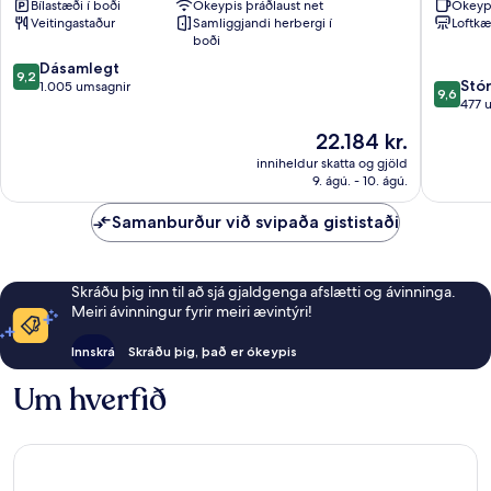
Bílastæði í boði
Ókeypis þráðlaust net
Ókeyp
Miðbær
Hotels
Veitingastaður
Samliggjandi herbergi í
Loftkæ
Lissabon
Miðbær
boði
Lissabon
9.2
Dásamlegt
9,2
9.6
Stó
af
1.005 umsagnir
9,6
af
477 
10,
10,
Dásamlegt,
Verðið
22.184 kr.
Stórkost
1.005
er
477
inniheldur skatta og gjöld
umsagnir
22.184 kr.
9. ágú. - 10. ágú.
umsagni
Samanburður við svipaða gististaði
Skráðu þig inn til að sjá gjaldgenga afslætti og ávinninga.
Meiri ávinningur fyrir meiri ævintýri!
Innskrá
Skráðu þig, það er ókeypis
Um hverfið