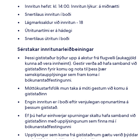
Innritun hefst: kl. 14:00. Innritun lýkur: á miðnætti
Snertilaus innritun í boði
Lágmarksaldur við innritun - 18
Útritunartími er á hádegi
Snertilaus útritun í boði
Sérstakar innritunarleiðbeiningar
Þessi gististaður býður upp á akstur frá flugvelli (aukagjöld
kunna að vera innheimt). Gestir verða að hafa samband við
gististaðinn fyrir komu og nota til þess þær
samskiptaupplýsingar sem fram koma í
bókunarstaðfestingunni.
Móttökustarfsfólk mun taka á móti gestum við komu á
gististaðinn
Engin innritun er í boði eftir venjulegan opnunartíma á
þessum gististað.
Ef þú hefur einhverjar spurningar skaltu hafa samband við
gististaðinn með upplýsingunum sem finna má í
bókunarstaðfestingunni
Upplýsingar sem koma frá gististaðnum gætu verið þýddar