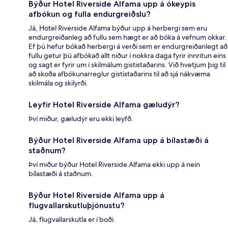
Býður Hotel Riverside Alfama upp á ókeypis
afbókun og fulla endurgreiðslu?
Já, Hotel Riverside Alfama býður upp á herbergi sem eru
endurgreiðanleg að fullu sem hægt er að bóka á vefnum okkar.
Ef þú hefur bókað herbergi á verði sem er endurgreiðanlegt að
fullu getur þú afbókað allt niður í nokkra daga fyrir innritun eins
og sagt er fyrir um í skilmálum gististaðarins. Við hvetjum þig til
að skoða afbókunarreglur gististaðarins til að sjá nákvæma
skilmála og skilyrði.
Leyfir Hotel Riverside Alfama gæludýr?
Því miður, gæludýr eru ekki leyfð.
Býður Hotel Riverside Alfama upp á bílastæði á
staðnum?
Því miður býður Hotel Riverside Alfama ekki upp á nein
bílastæði á staðnum.
Býður Hotel Riverside Alfama upp á
flugvallarskutluþjónustu?
Já, flugvallarskutla er í boði.