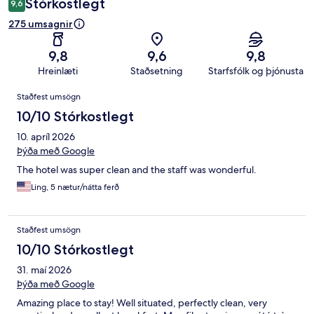
Stórkostlegt
9,6
275 umsagnir
9,8
9,6
9,8
Hreinlæti
Staðsetning
Starfsfólk og þjónusta
Umsagnir
Staðfest umsögn
10/10 Stórkostlegt
10. apríl 2026
Þýða með Google
The hotel was super clean and the staff was wonderful.
Ling, 5 nætur/nátta ferð
Staðfest umsögn
10/10 Stórkostlegt
31. maí 2026
Þýða með Google
Amazing place to stay! Well situated, perfectly clean, very