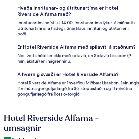
Hvaða innritunar- og útritunartíma er Hotel
Riverside Alfama með?
Innritunartími hefst: kl. 14:00. Innritunartíma lýkur: á miðnætti.
Útritunartími er á hádegi. Snertilaus innritun og útritun er í
boði.
Er Hotel Riverside Alfama með spilavíti á staðnum?
Nei. Þetta hótel er ekki með spilavíti, en Spilavíti Lissabon (9
mín. akstur) er í nágrenninu.
Á hvernig svæði er Hotel Riverside Alfama?
Hotel Riverside Alfama er í hverfinu Miðbær Lissabon, í einungis
2 mínútna göngufjarlægð frá Sé-stoppistöðin og 11 mínútna
göngufjarlægð frá Rossio-torgið.
Hotel Riverside Alfama -
Umsagnir
umsagnir