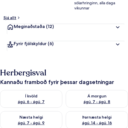
sólarhringinn, alla daga
k
vikunnar
u
n
Sjá allt
n
Meginaðstaða
(12)
f
r
á
Fyrir fjölskyldur
(6)
f
e
r
ð
Herbergisval
a
f
ó
Kannaðu framboð fyrir þessar dagsetningar
l
k
Athuga framboð í kvöld ágú. 6 - ágú. 7
Athuga framboð á morgun ágú.
Í kvöld
Á morgun
i
ágú. 6 - ágú. 7
ágú. 7 - ágú. 8
Athuga framboð næstu helgi ágú. 7 - ágú. 9
Athuga framboð þarnæstu helgi
Næsta helgi
Þarnæsta helgi
ágú. 7 - ágú. 9
ágú. 14 - ágú. 16