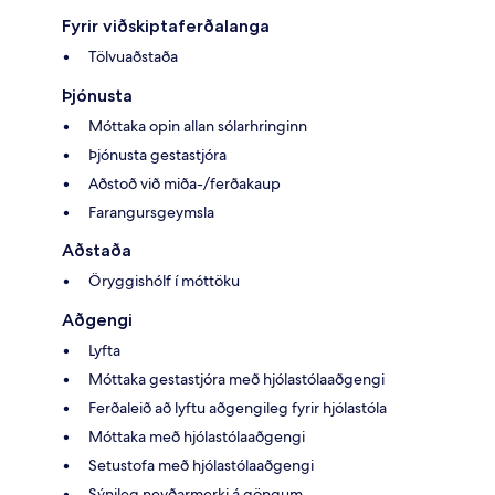
Fyrir viðskiptaferðalanga
Tölvuaðstaða
Þjónusta
Móttaka opin allan sólarhringinn
Þjónusta gestastjóra
Aðstoð við miða-/ferðakaup
Farangursgeymsla
Aðstaða
Öryggishólf í móttöku
Aðgengi
Lyfta
Móttaka gestastjóra með hjólastólaaðgengi
Ferðaleið að lyftu aðgengileg fyrir hjólastóla
Móttaka með hjólastólaaðgengi
Setustofa með hjólastólaaðgengi
Sýnileg neyðarmerki á göngum