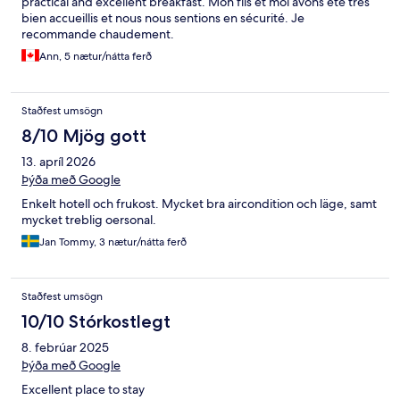
practical and excellent breakfast. Mon fils et moi avons été très
bien accueillis et nous nous sentions en sécurité. Je
recommande chaudement.
Ann, 5 nætur/nátta ferð
Staðfest umsögn
8/10 Mjög gott
13. apríl 2026
Þýða með Google
Enkelt hotell och frukost. Mycket bra aircondition och läge, samt
mycket treblig oersonal.
Jan Tommy, 3 nætur/nátta ferð
Staðfest umsögn
10/10 Stórkostlegt
8. febrúar 2025
Þýða með Google
Excellent place to stay