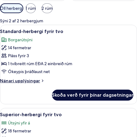
Síur
Öll herbergi
1 rúm
2 rúm
í
boði
Sýni 2 af 2 herbergjum
fyrir
Skoða
Standard-herbergi fyrir tvo | Míníbar, 
8
Standard-herbergi fyrir tvo
herbergi
allar
Borgarútsýni
myndir
14 fermetrar
fyrir
Standard-
Pláss fyrir 3
herbergi
1 tvíbreitt rúm EÐA 2 einbreið rúm
fyrir
Ókeypis þráðlaust net
tvo
Nánari
Nánari upplýsingar
upplýsingar
fyrir
Skoða verð fyrir þínar dagsetningar
Standard-
herbergi
fyrir
Skoða
Superior-herbergi fyrir tvo | Míníbar, 
16
tvo
Superior-herbergi fyrir tvo
allar
Útsýni yfir á
myndir
18 fermetrar
fyrir