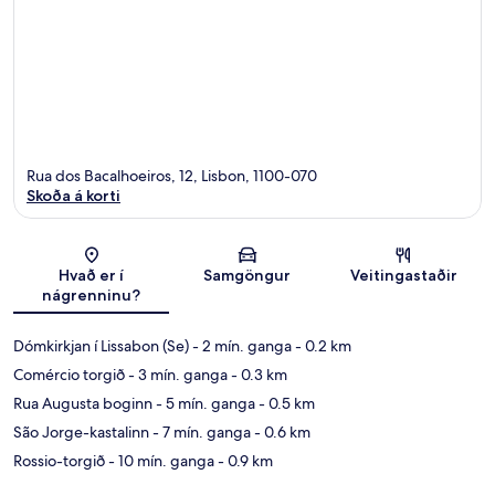
Rua dos Bacalhoeiros, 12, Lisbon, 1100-070
Skoða á korti
Kort
Hvað er í
Samgöngur
Veitingastaðir
nágrenninu?
Dómkirkjan í Lissabon (Se)
- 2 mín. ganga
- 0.2 km
Comércio torgið
- 3 mín. ganga
- 0.3 km
Rua Augusta boginn
- 5 mín. ganga
- 0.5 km
São Jorge-kastalinn
- 7 mín. ganga
- 0.6 km
Rossio-torgið
- 10 mín. ganga
- 0.9 km