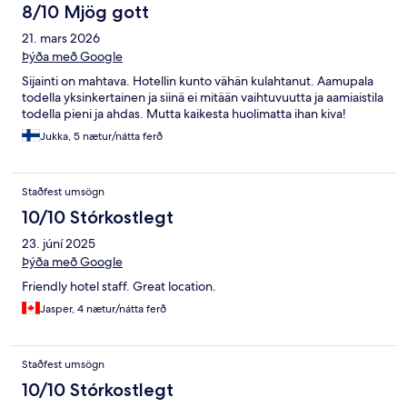
8/10 Mjög gott
21. mars 2026
Þýða með Google
Sijainti on mahtava. Hotellin kunto vähän kulahtanut. Aamupala
todella yksinkertainen ja siinä ei mitään vaihtuvuutta ja aamiaistila
todella pieni ja ahdas. Mutta kaikesta huolimatta ihan kiva!
Jukka, 5 nætur/nátta ferð
Staðfest umsögn
10/10 Stórkostlegt
23. júní 2025
Þýða með Google
Friendly hotel staff. Great location.
Jasper, 4 nætur/nátta ferð
Staðfest umsögn
10/10 Stórkostlegt