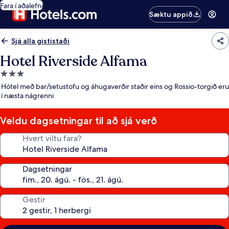
Fara í aðalefni
Sæktu appið
Sjá alla gististaði
Hotel Riverside Alfama
3.0
stjörnu
Hótel með bar/setustofu og áhugaverðir staðir eins og Rossio-torgið eru
gististaður
í næsta nágrenni
Veldu dagsetningar til að sjá verð
Hvert viltu fara?
Dagsetningar
Gestir