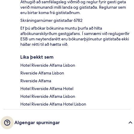
Athugið að samfélagsleg viðmið og reglur fyrir gesti geta
verið mismunandi milli landa og gististaða. Reglurnar sem
eru birtar koma frá gististaðnum.
Skráningarnúmer gististaðar 6782
Ef þú afbókar bókunina muntu þurfa að hlíta
afbókunarskilyrðum gestgjafans. Í samræmi við reglugerðir
ESB um neytendarétt eru bókunarþjónustur gististaða ekki
háðar rétti til að hætta við.
Líka þekkt sem
Hotel Riverside Alfama Lisbon
Riverside Alfama Lisbon
Riverside Alfama
Hotel Riverside Alfama Hotel
Hotel Riverside Alfama Lisbon
Hotel Riverside Alfama Hotel Lisbon
Algengar spurningar