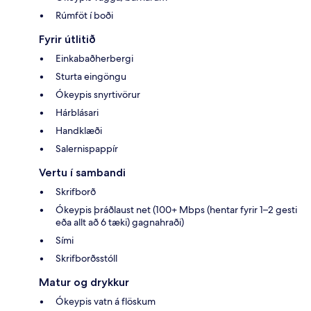
Rúmföt í boði
Fyrir útlitið
Einkabaðherbergi
Sturta eingöngu
Ókeypis snyrtivörur
Hárblásari
Handklæði
Salernispappír
Vertu í sambandi
Skrifborð
Ókeypis þráðlaust net (100+ Mbps (hentar fyrir 1–2 gesti
eða allt að 6 tæki) gagnahraði)
Sími
Skrifborðsstóll
Matur og drykkur
Ókeypis vatn á flöskum