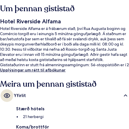
Um þennan gististað
Hotel Riverside Alfama
Hotel Riverside Alfama er á frábærum stað, því Rua Augusta boginn og
Comércio torgið eru í einungis 5 mínútna göngufjarlægð. Á staðnum er
bar/setustofa þar sem er tilvalið að fá sér svalandi drykk, auk þess sem
ókeypis morgunverðarhlaðborð er í boði alla daga milli kl. 08:00 og kl.
10:30. Þessu til viðbótar má nefna að Rossio-torgið og Santa Justa
Elevator eru í innan við 15 mínútna göngufjarlægð. Aðrir gestir hafa sagt
að meðal helstu kosta gististaðarins sé hjálpsamt starfsfólk.
Gististaðurinn er stutt frá almenningssamgöngum: Sé-stoppistöðin er í 2
mínútna göngufjarlægð og Limoeiro-stoppistöðin í 3 mínútna.
Upplýsingar um rétt til afbókunar
Meira um þennan gististað
Yfirlit
Stærð hótels
21 herbergi
Koma/brottför