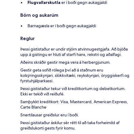
Flugvallarskutla
er í boði gegn aukagjaldi
Börn og aukarúm
Barnagæsla er í boði gegn aukagjaldi
Reglur
Þessi gististaður er undir stjórn atvinnugestgjafa. Að bjóða
upp á gistingu er hluti af starfi hans, rekstri og aðalfagi.
Aðeins skráðir gestir mega vera á herbergjunum.
Gestir geta sofið rólega því að á staðnum eru
kolsýringsskynjari, slökkvitæki, reykskynjari, öryggiskerfi og
fyrstuhjálparkassi.
Þessi gististaður tekur við kreditkortum og debetkortum.
Ekki er tekið við reiðufé.
Samþykkt kreditkort: Visa, Mastercard, American Express,
Carte Blanche
Snertilausar greiðslur eru í boði.
Þessi gististaður áskilur sér rétt til að taka forheimild af
greiðslukorti gests fyrir komu.