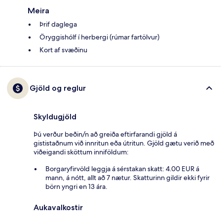
Meira
Þrif daglega
Öryggishólf í herbergi (rúmar fartölvur)
Kort af svæðinu
Gjöld og reglur
Skyldugjöld
Þú verður beðin/n að greiða eftirfarandi gjöld á
gististaðnum við innritun eða útritun. Gjöld gætu verið með
viðeigandi sköttum inniföldum:
Borgaryfirvöld leggja á sérstakan skatt: 4.00 EUR á
mann, á nótt, allt að 7 nætur. Skatturinn gildir ekki fyrir
börn yngri en 13 ára.
Aukavalkostir