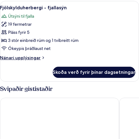
fjallasýn
Skoða
Fjölskylduherbergi - fjallasýn | Hljóð
7
Fjölskylduherbergi - fjallasýn
allar
Útsýni til fjalla
myndir
19 fermetrar
fyrir
Fjölskylduherbergi
Pláss fyrir 5
-
3 stór einbreið rúm og 1 tvíbreitt rúm
fjallasýn
Ókeypis þráðlaust net
Nánari
Nánari upplýsingar
upplýsingar
fyrir
Skoða verð fyrir þínar dagsetningar
Fjölskylduherbergi
-
fjallasýn
Svipaðir gististaðir
Hostal Casa San Nicolás
Eurostars