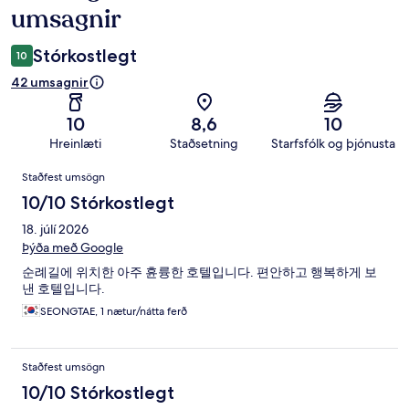
umsagnir
Stórkostlegt
10
42 umsagnir
10
8,6
10
Hreinlæti
Staðsetning
Starfsfólk og þjónusta
Umsagnir
Staðfest umsögn
10/10 Stórkostlegt
18. júlí 2026
Þýða með Google
순례길에 위치한 아주 휸륭한 호텔입니다. 편안하고 행복하게 보
낸 호텔입니다.
SEONGTAE, 1 nætur/nátta ferð
Staðfest umsögn
10/10 Stórkostlegt