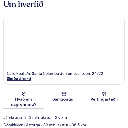
Um hverfið
Calle Real s/n, Santa Colomba de Somoza, Leon, 24722
Skoða á korti
Kort
Hvað er í
Samgöngur
Veitingastaðir
nágrenninu?
Járnkrossinn
- 3 mín. akstur
- 2.9 km
Dómkirkjan í Astorga
- 39 mín. akstur
- 38.5 km