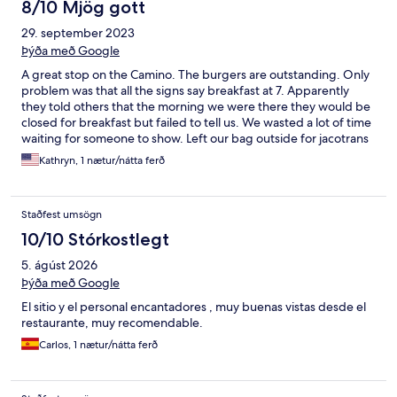
8/10 Mjög gott
29. september 2023
Þýða með Google
A great stop on the Camino. The burgers are outstanding. Only
problem was that all the signs say breakfast at 7. Apparently
they told others that the morning we were there they would be
closed for breakfast but failed to tell us. We wasted a lot of time
waiting for someone to show. Left our bag outside for jacotrans
- unsure about that. All ended up working out OK but had we
Kathryn, 1 nætur/nátta ferð
known we would have picked up something the night before
for breakfast.
Staðfest umsögn
10/10 Stórkostlegt
5. ágúst 2026
Þýða með Google
El sitio y el personal encantadores , muy buenas vistas desde el
restaurante, muy recomendable.
Carlos, 1 nætur/nátta ferð