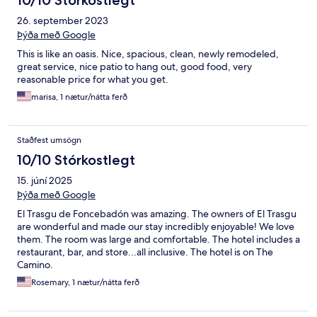
10/10 Stórkostlegt
26. september 2023
Þýða með Google
This is like an oasis. Nice, spacious, clean, newly remodeled,
great service, nice patio to hang out, good food, very
reasonable price for what you get.
marisa, 1 nætur/nátta ferð
Staðfest umsögn
10/10 Stórkostlegt
15. júní 2025
Þýða með Google
El Trasgu de Foncebadón was amazing. The owners of El Trasgu
are wonderful and made our stay incredibly enjoyable! We love
them. The room was large and comfortable. The hotel includes a
restaurant, bar, and store...all inclusive. The hotel is on The
Camino.
Rosemary, 1 nætur/nátta ferð