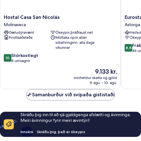
Hostal
Eurostar
Hostal Casa San Nicolás
Eurosta
Casa
Via
Molinaseca
Astorga
San
De
Gæludýravænt
Ókeypis þráðlaust net
Heilsu
Nicolás
La
Þvottaaðstaða
Móttaka opin allan
Ókeypi
Molinaseca
Plata
sólarhringinn, alla daga
Astorga
8.8
Frá
vikunnar
8,8
af
46 u
10.0
Stórkostlegt
10,
10
af
8 umsagnir
Frábært
10,
46
Verðið
9.133 kr.
Stórkostlegt,
umsagni
er
8
inniheldur skatta og gjöld
9.133 kr.
9. ágú. - 10. ágú.
umsagnir
Samanburður við svipaða gististaði
Skráðu þig inn til að sjá gjaldgenga afslætti og ávinninga.
Meiri ávinningur fyrir meiri ævintýri!
Innskrá
Skráðu þig, það er ókeypis