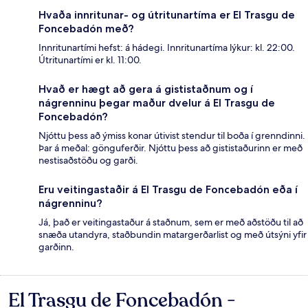
Hvaða innritunar- og útritunartíma er El Trasgu de
Foncebadón með?
Innritunartími hefst: á hádegi. Innritunartíma lýkur: kl. 22:00.
Útritunartími er kl. 11:00.
Hvað er hægt að gera á gististaðnum og í
nágrenninu þegar maður dvelur á El Trasgu de
Foncebadón?
Njóttu þess að ýmiss konar útivist stendur til boða í grenndinni.
Þar á meðal: gönguferðir. Njóttu þess að gististaðurinn er með
nestisaðstöðu og garði.
Eru veitingastaðir á El Trasgu de Foncebadón eða í
nágrenninu?
Já, það er veitingastaður á staðnum, sem er með aðstöðu til að
snæða utandyra, staðbundin matargerðarlist og með útsýni yfir
garðinn.
El Trasgu de Foncebadón -
Umsagnir