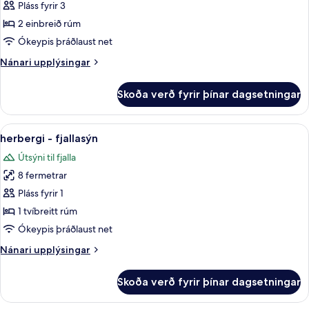
Herbergi
Pláss fyrir 3
fyrir
2 einbreið rúm
tvo,
Ókeypis þráðlaust net
tvö
Nánari
Nánari upplýsingar
rúm
upplýsingar
-
fyrir
Skoða verð fyrir þínar dagsetningar
Herbergi
fjallasýn
fyrir
tvo,
Skoða
herbergi - fjallasýn | Hljóðeinangrun,
3
tvö
herbergi - fjallasýn
allar
rúm
Útsýni til fjalla
-
myndir
fjallasýn
8 fermetrar
fyrir
herbergi
Pláss fyrir 1
-
1 tvíbreitt rúm
fjallasýn
Ókeypis þráðlaust net
Nánari
Nánari upplýsingar
upplýsingar
fyrir
Skoða verð fyrir þínar dagsetningar
herbergi
-