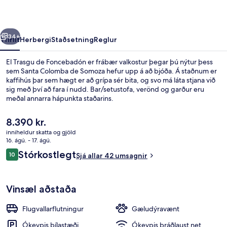
rra
Næsta
34+
Yfirlit
Herbergi
Staðsetning
Reglur
El Trasgu de Foncebadón er frábær valkostur þegar þú nýtur þess
sem Santa Colomba de Somoza hefur upp á að bjóða. Á staðnum er
kaffihús þar sem hægt er að grípa sér bita, og svo má láta stjana við
sig með því að fara í nudd. Bar/setustofa, verönd og garður eru
meðal annarra hápunkta staðarins.
Núverandi
8.390 kr.
verð
inniheldur skatta og gjöld
er
16. ágú. - 17. ágú.
Framhlið gististaðar
8.390 kr.
Umsagnir
Stórkostlegt
10
Sjá allar 42 umsagnir
10 af 10
Vinsæl aðstaða
Flugvallarflutningur
Gæludýravænt
Ókeypis bílastæði
Ókeypis þráðlaust net