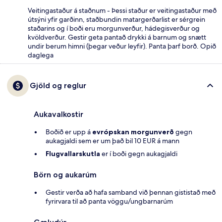
Veitingastaður á staðnum - Þessi staður er veitingastaður með
útsýni yfir garðinn, staðbundin matargerðarlist er sérgrein
staðarins og í boði eru morgunverður, hádegisverður og
kvöldverður. Gestir geta pantað drykki á barnum og snætt
undir berum himni (þegar veður leyfir). Panta þarf borð. Opið
daglega
Gjöld og reglur
Aukavalkostir
Boðið er upp á
evrópskan morgunverð
gegn
aukagjaldi sem er um það bil 10 EUR á mann
Flugvallarskutla
er í boði gegn aukagjaldi
Börn og aukarúm
Gestir verða að hafa samband við þennan gististað með
fyrirvara til að panta vöggu/ungbarnarúm