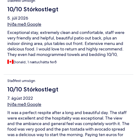
Staðfest umsögn
10/10 Stórkostlegt
5. júlí 2026
Þýða með Google
Exceptional stay, extremely clean and comfortable, staff were
very friendly and helpful, beautiful patio out back, plus an
indoor dining area, plus tables out front. Extensive menu and
delicious food. I would love to return and highly recommend.
They even had monogrammed towels and bedding 10/10,
thanks for a terrific stay!
Donald, 1 nætur/nátta ferð
Staðfest umsögn
10/10 Stórkostlegt
7. ágúst 2022
Þýða með Google
It was a perfect respite after a long and beautiful day. The staff
were excellent and the hospitality was exceptional. The view
and the ambiance and general feel was completely worth it. The
food was very good and the pan tostada with avocado spread
was a delicious way to start the morning. Paying ten euros for