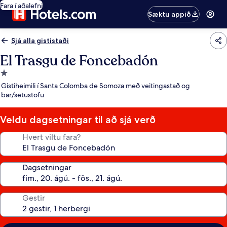
Fara í aðalefni
Sæktu appið
Sjá alla gististaði
El Trasgu de Foncebadón
1.0
stjörnu
Gistiheimili í Santa Colomba de Somoza með veitingastað og
gististaður
bar/setustofu
Veldu dagsetningar til að sjá verð
Hvert viltu fara?
Dagsetningar
Gestir