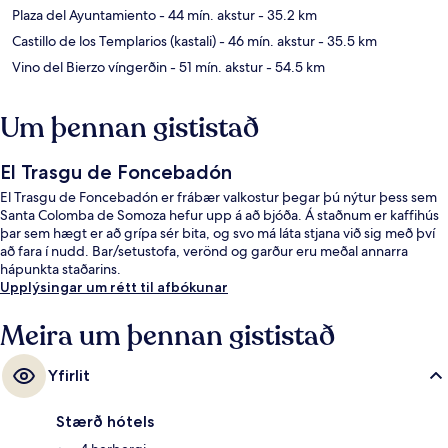
Plaza del Ayuntamiento
- 44 mín. akstur
- 35.2 km
Castillo de los Templarios (kastali)
- 46 mín. akstur
- 35.5 km
Vino del Bierzo víngerðin
- 51 mín. akstur
- 54.5 km
Um þennan gististað
El Trasgu de Foncebadón
El Trasgu de Foncebadón er frábær valkostur þegar þú nýtur þess sem
Santa Colomba de Somoza hefur upp á að bjóða. Á staðnum er kaffihús
þar sem hægt er að grípa sér bita, og svo má láta stjana við sig með því
að fara í nudd. Bar/setustofa, verönd og garður eru meðal annarra
hápunkta staðarins.
Upplýsingar um rétt til afbókunar
Meira um þennan gististað
Yfirlit
Stærð hótels