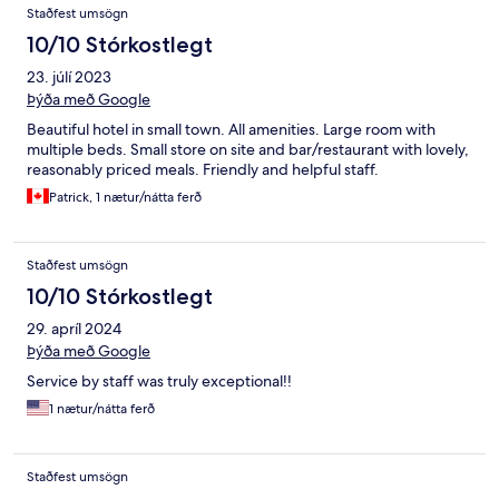
Staðfest umsögn
10/10 Stórkostlegt
23. júlí 2023
Þýða með Google
Beautiful hotel in small town. All amenities. Large room with
multiple beds. Small store on site and bar/restaurant with lovely,
reasonably priced meals. Friendly and helpful staff.
Patrick, 1 nætur/nátta ferð
Staðfest umsögn
10/10 Stórkostlegt
29. apríl 2024
Þýða með Google
Service by staff was truly exceptional!!
1 nætur/nátta ferð
Staðfest umsögn