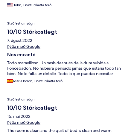
getting our wash done was a nice treat and made the stay even
John, 1 nætur/nátta ferð
better. Miguel Angel in particular was awesome. Overall a fun
and cool place to hang out and take in the whole Camino
experience. Muchas Gracias!
Staðfest umsögn
10/10 Stórkostlegt
7. ágúst 2022
Þýða með Google
Nos encantó
Todo maravilloso. Un oasis después de la dura subida a
Foncebadón. No hubiera pensado jamás que estaría todo tan
bien. No le falta un detalle. Todo lo que puedas necesitar.
Maria Belen, 1 nætur/nátta ferð
Staðfest umsögn
10/10 Stórkostlegt
16. maí 2022
Þýða með Google
The room is clean and the quilt of bed is clean and warm.