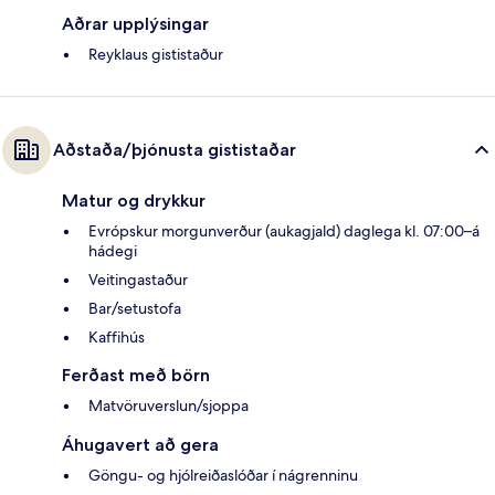
Aðrar upplýsingar
Reyklaus gististaður
Aðstaða/þjónusta gististaðar
Matur og drykkur
Evrópskur morgunverður (aukagjald) daglega kl. 07:00–á
hádegi
Veitingastaður
Bar/setustofa
Kaffihús
Ferðast með börn
Matvöruverslun/sjoppa
Áhugavert að gera
Göngu- og hjólreiðaslóðar í nágrenninu