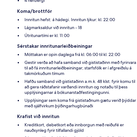
4 herbergi
Koma/brottför
Innritun hefst: á hádegi. Innritun lýkur: kl. 22:00
Lágmarksaldur við innritun - 18
Útritunartími er kl. 11:00
Sérstakar innritunarleiðbeiningar
Móttakan er opin daglega frá kl. 06:00 til kl. 22:00
Gestir verða að hafa samband við gististaðinn með fyrirvara
til að fá innritunarleiðbeiningar; starfsfólk er í afgreiðslu á
takmörkuðum tímum
Hafðu samband við gististaðinn a.m.k. 48 klst. fyrir komu til
að gera ráðstafanir varðandi innritun og notaðu til þess
upplýsingarnar á bókunarstaðfestingingunni.
Upplýsingar sem koma frá gististaðnum gætu verið þýddar
með sjálfvirkum þýðingarhugbúnaði
Krafist við innritun
Kreditkort, debetkort eða innborgun með reiðufé er
nauðsynleg fyrir tilfallandi gjöld