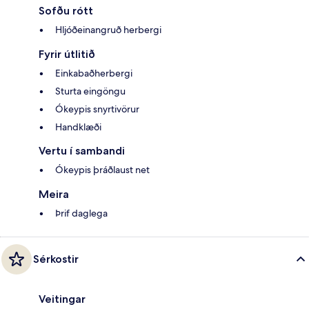
Sofðu rótt
Hljóðeinangruð herbergi
Fyrir útlitið
Einkabaðherbergi
Sturta eingöngu
Ókeypis snyrtivörur
Handklæði
Vertu í sambandi
Ókeypis þráðlaust net
Meira
Þrif daglega
Sérkostir
Veitingar