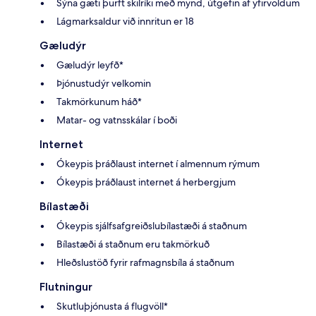
Sýna gæti þurft skilríki með mynd, útgefin af yfirvöldum
Lágmarksaldur við innritun er 18
Gæludýr
Gæludýr leyfð*
Þjónustudýr velkomin
Takmörkunum háð*
Matar- og vatnsskálar í boði
Internet
Ókeypis þráðlaust internet í almennum rýmum
Ókeypis þráðlaust internet á herbergjum
Bílastæði
Ókeypis sjálfsafgreiðslubílastæði á staðnum
Bílastæði á staðnum eru takmörkuð
Hleðslustöð fyrir rafmagnsbíla á staðnum
Flutningur
Skutluþjónusta á flugvöll*