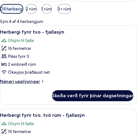
Síur
Öll herbergi
2 rúm
1 rúm
3+ rúm
í
boði
Sýni 4 af 4 herbergjum
fyrir
Skoða
Herbergi fyrir tvo - fjallasýn | Hljóð
4
Herbergi fyrir tvo - fjallasýn
herbergi
allar
Útsýni til fjalla
myndir
16 fermetrar
fyrir
Herbergi
Pláss fyrir 3
fyrir
2 einbreið rúm
tvo
Ókeypis þráðlaust net
-
Nánari
Nánari upplýsingar
fjallasýn
upplýsingar
fyrir
Skoða verð fyrir þínar dagsetningar
Herbergi
fyrir
tvo
Skoða
Herbergi fyrir tvo, tvö rúm - fjallasý
4
-
Herbergi fyrir tvo, tvö rúm - fjallasýn
allar
fjallasýn
Útsýni til fjalla
myndir
15 fermetrar
fyrir