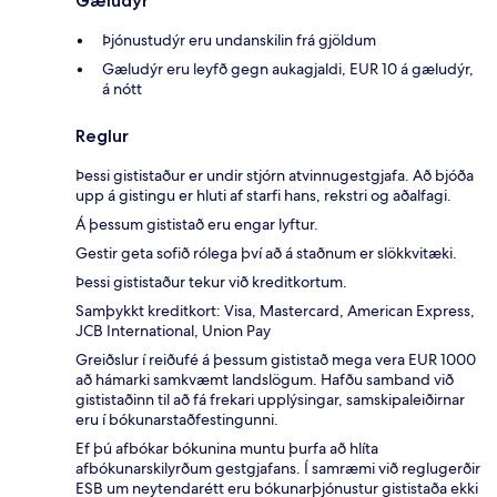
Gæludýr
Þjónustudýr eru undanskilin frá gjöldum
Gæludýr eru leyfð gegn aukagjaldi, EUR 10 á gæludýr,
á nótt
Reglur
Þessi gististaður er undir stjórn atvinnugestgjafa. Að bjóða
upp á gistingu er hluti af starfi hans, rekstri og aðalfagi.
Á þessum gististað eru engar lyftur.
Gestir geta sofið rólega því að á staðnum er slökkvitæki.
Þessi gististaður tekur við kreditkortum.
Samþykkt kreditkort: Visa, Mastercard, American Express,
JCB International, Union Pay
Greiðslur í reiðufé á þessum gististað mega vera EUR 1000
að hámarki samkvæmt landslögum. Hafðu samband við
gististaðinn til að fá frekari upplýsingar, samskipaleiðirnar
eru í bókunarstaðfestingunni.
Ef þú afbókar bókunina muntu þurfa að hlíta
afbókunarskilyrðum gestgjafans. Í samræmi við reglugerðir
ESB um neytendarétt eru bókunarþjónustur gististaða ekki