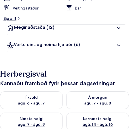
Veitingastaður
Bar
Sjá allt
Meginaðstaða
(12)
Vertu eins og heima hjá þér
(6)
Herbergisval
Kannaðu framboð fyrir þessar dagsetningar
Athuga framboð í kvöld ágú. 6 - ágú. 7
Athuga framboð á morgun ágú.
Í kvöld
Á morgun
ágú. 6 - ágú. 7
ágú. 7 - ágú. 8
Athuga framboð næstu helgi ágú. 7 - ágú. 9
Athuga framboð þarnæstu helgi
Næsta helgi
Þarnæsta helgi
ágú. 7 - ágú. 9
ágú. 14 - ágú. 16