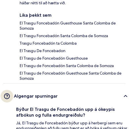
háðar rétti til að hætta við.
Líka þekkt sem
El Trasgu Foncebadón Guesthouse Santa Colomba de
Somoza
El Trasgu Foncebadón Santa Colomba de Somoza
Trasgu Foncebadón ta Colomba
El Trasgu De Foncebadon
El Trasgu de Foncebadón Guesthouse
El Trasgu de Foncebadón Santa Colomba de Somoza
El Trasgu de Foncebadón Guesthouse Santa Colomba de
Somoza
Algengar spurningar
Býður El Trasgu de Foncebadón upp á ókeypis
afbókun og fulla endurgreiðslu?
Já, El Trasgu de Foncebadón býður upp á herbergi sem eru
endurgreiðanleg að fullu sem hægt er að bóka á vefnum okkar.