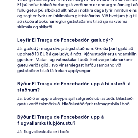
Ef þú hefur bókað herbergi á verði sem er endurgreiðanlegt að
fullu getur þú afbókað allt niður í nokkra daga fyrir innritun eins
og sagt er fyrir um í skilmálum gististaðarins. Við hvetjum þig til
að skoða afbókunarreglur gististaðarins til að sjá nákvæma
skilmála og skilyrði.
Leyfir El Trasgu de Foncebadón gæludýr?
Já, gæludýr mega dvelja á gististaðnum. Greiða þarf gjald að
upphæð 10 EUR á gæludýr, á nótt. Þjónustudýr eru undanskilin
gjöldum. Matar- og vatnsskálar í boði. Einhverjar takmarkanir
gætu verið í gildi, svo vinsamlegast hafðu samband við
gististaðinn til að fá frekari upplýsingar.
Býður El Trasgu de Foncebadón upp á bílastæði á
staðnum?
Já, boðið er upp á ókeypis sjálfsafgreiðslubílastæði. Bílastæði
gætu verið takmörkuð. Hleðslustöð fyrir rafmagnsbíla í boði.
Býður El Trasgu de Foncebadón upp á
flugvallarskutluþjónustu?
Já, flugvallarskutla er í boði.