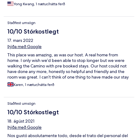
Yong Kwang, 1 nætur/nátta ferð
Staðfest umsögn
10/10 Stórkostlegt
17. mars 2022
Þýða með Google
This place was amazing, as was our host. A real home from
home. I only wish we’d been able to stop longer but we were
walking the Camino with pre booked stays. Our host could not
have done any more, honestly so helpful and friendly and the
room was great. I can’t think of one thing to have made our stay
more enjoyable. Muchos gracious. 10/10.
Karen, 1 nætur/nátta ferð
Staðfest umsögn
10/10 Stórkostlegt
18. ágúst 2021
Þýða með Google
Nos gustó absolutamente todo, desde el trato del personal del