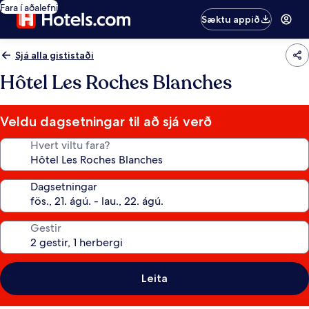
Fara í aðalefni
Sæktu appið
Sjá alla gististaði
Hôtel Les Roches Blanches
Veldu dagsetningar til að sjá verð
Hvert viltu fara?
Dagsetningar
Gestir
Leita