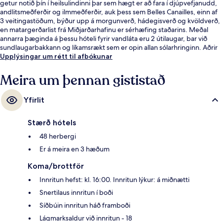
getur notið þín í heilsulindinni þar sem hægt er að fara í djúpvefjanudd,
andlitsmeðferðir og ilmmeðferðir, auk þess sem Belles Canailles, einn af
3 veitingastöðum, býður upp á morgunverð, hádegisverð og kvöldverð,
en matargerðarlist frá Miðjarðarhafinu er sérhæfing staðarins. Meðal
annarra þæginda á þessu hóteli fyrir vandláta eru 2 útilaugar, bar við
sundlaugarbakkann og líkamsrækt sem er opin allan sólarhringinn. Aðrir
gestir hafa sagt okkur að þeir hafi verið sérstaklega sáttir við hjálpsamt
Upplýsingar um rétt til afbókunar
starfsfólk og ástand gististaðarins almennt.
Meira um þennan gististað
Yfirlit
Stærð hótels
48 herbergi
Er á meira en 3 hæðum
Koma/brottför
Innritun hefst: kl. 16:00. Innritun lýkur: á miðnætti
Snertilaus innritun í boði
Síðbúin innritun háð framboði
Lágmarksaldur við innritun - 18