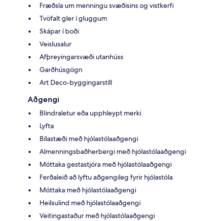
Fræðsla um menningu svæðisins og vistkerfi
Tvöfalt gler í gluggum
Skápar í boði
Veislusalur
Afþreyingarsvæði utanhúss
Garðhúsgögn
Art Deco-byggingarstíll
Aðgengi
Blindraletur eða upphleypt merki
Lyfta
Bílastæði með hjólastólaaðgengi
Almenningsbaðherbergi með hjólastólaaðgengi
Móttaka gestastjóra með hjólastólaaðgengi
Ferðaleið að lyftu aðgengileg fyrir hjólastóla
Móttaka með hjólastólaaðgengi
Heilsulind með hjólastólaaðgengi
Veitingastaður með hjólastólaaðgengi