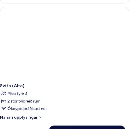
(Bassa)
Svíta (Alta)
Pláss fyrir 4
2 stór tvíbreið rúm
Ókeypis þráðlaust net
Nánari
Nánari upplýsingar
upplýsingar
fyrir