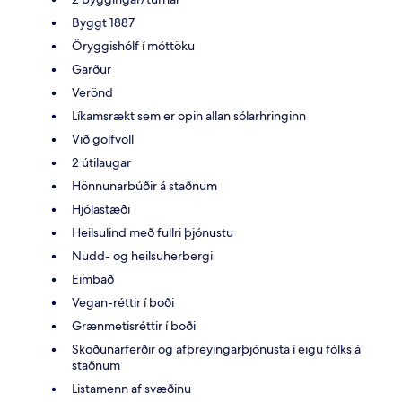
Byggt 1887
Öryggishólf í móttöku
Garður
Verönd
Líkamsrækt sem er opin allan sólarhringinn
Við golfvöll
2 útilaugar
Hönnunarbúðir á staðnum
Hjólastæði
Heilsulind með fullri þjónustu
Nudd- og heilsuherbergi
Eimbað
Vegan-réttir í boði
Grænmetisréttir í boði
Skoðunarferðir og afþreyingarþjónusta í eigu fólks á
staðnum
Listamenn af svæðinu