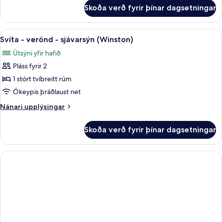
sjávarsýn
fyrir
Skoða verð fyrir þínar dagsetningar
Junior-
svíta
-
Skoða
Svíta - verönd - sjávarsýn (Winston)
7
verönd
Svíta - verönd - sjávarsýn (Winston)
allar
-
Útsýni yfir hafið
sjávarsýn
myndir
Pláss fyrir 2
fyrir
Svíta
1 stórt tvíbreitt rúm
-
Ókeypis þráðlaust net
verönd
Nánari
Nánari upplýsingar
-
upplýsingar
sjávarsýn
fyrir
Skoða verð fyrir þínar dagsetningar
Svíta
(Winston)
-
verönd
-
sjávarsýn
(Winston)