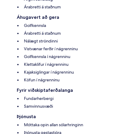
Árabretti á staðnum
Áhugavert að gera
Golfkennsla
Árabretti á staðnum
Nálægt ströndinni
Vistvænar ferðir í nágrenninu
Golfkennsla í nágrenninu
Klettaklifur í nágrenninu
Kajaksiglingar í nágrenninu
Köfun í nágrenninu
Fyrir viðskiptaferðalanga
Fundarherbergi
Samvinnusvæði
Þjónusta
Móttaka opin allan sólarhringinn
Þjónusta gestastjóra