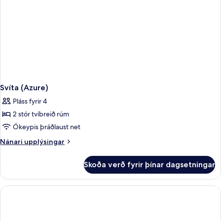
Svíta (Azure)
Pláss fyrir 4
2 stór tvíbreið rúm
Ókeypis þráðlaust net
Nánari
Nánari upplýsingar
upplýsingar
fyrir
Skoða verð fyrir þínar dagsetningar
Svíta
(Azure)