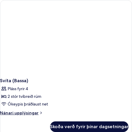
Svíta (Bassa)
Pláss fyrir 4
2 stór tvíbreið rúm
Ókeypis þráðlaust net
Nánari
Nánari upplýsingar
upplýsingar
fyrir
Skoða verð fyrir þínar dagsetningar
Svíta