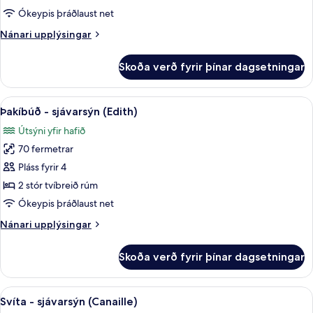
(Duplex)
Ókeypis þráðlaust net
Nánari
Nánari upplýsingar
upplýsingar
fyrir
Skoða verð fyrir þínar dagsetningar
Signature-
svíta
(Duplex)
Skoða
Þakíbúð - sjávarsýn (Edith) | Rúmföt
7
Þakíbúð - sjávarsýn (Edith)
allar
Útsýni yfir hafið
myndir
70 fermetrar
fyrir
Þakíbúð
Pláss fyrir 4
-
2 stór tvíbreið rúm
sjávarsýn
Ókeypis þráðlaust net
(Edith)
Nánari
Nánari upplýsingar
upplýsingar
fyrir
Skoða verð fyrir þínar dagsetningar
Þakíbúð
-
sjávarsýn
Skoða
Svíta - sjávarsýn (Canaille) | Rúmföt
5
(Edith)
Svíta - sjávarsýn (Canaille)
allar