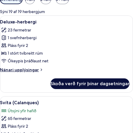
í
boði
Sýni 19 af 19 herbergjum
fyrir
Skoða
Deluxe-herbergi | Útsýni úr herbergin
5
Deluxe-herbergi
herbergi
allar
23 fermetrar
myndir
1 svefnherbergi
fyrir
Deluxe-
Pláss fyrir 2
herbergi
1 stórt tvíbreitt rúm
Ókeypis þráðlaust net
Nánari
Nánari upplýsingar
upplýsingar
fyrir
Skoða verð fyrir þínar dagsetningar
Deluxe-
herbergi
Skoða
Svíta (Calanques) | Rúmföt af bestu 
5
Svíta (Calanques)
allar
Útsýni yfir hafið
myndir
65 fermetrar
fyrir
Svíta
Pláss fyrir 2