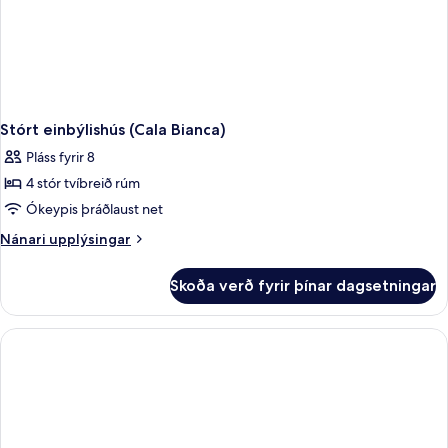
Stórt einbýlishús (Cala Bianca)
Pláss fyrir 8
4 stór tvíbreið rúm
Ókeypis þráðlaust net
Nánari
Nánari upplýsingar
upplýsingar
fyrir
Skoða verð fyrir þínar dagsetningar
Stórt
einbýlishús
(Cala
Bianca)