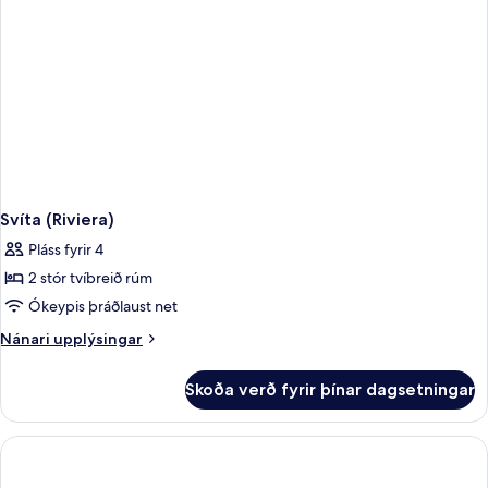
Svíta (Riviera)
Pláss fyrir 4
2 stór tvíbreið rúm
Ókeypis þráðlaust net
Nánari
Nánari upplýsingar
upplýsingar
fyrir
Skoða verð fyrir þínar dagsetningar
Svíta
(Riviera)