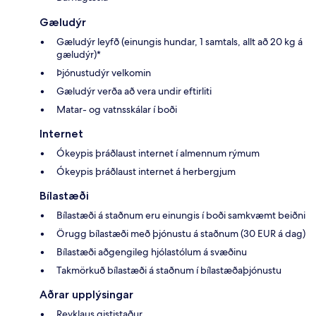
Gæludýr
Gæludýr leyfð (einungis hundar, 1 samtals, allt að 20 kg á
gæludýr)*
Þjónustudýr velkomin
Gæludýr verða að vera undir eftirliti
Matar- og vatnsskálar í boði
Internet
Ókeypis þráðlaust internet í almennum rýmum
Ókeypis þráðlaust internet á herbergjum
Bílastæði
Bílastæði á staðnum eru einungis í boði samkvæmt beiðni
Örugg bílastæði með þjónustu á staðnum (30 EUR á dag)
Bílastæði aðgengileg hjólastólum á svæðinu
Takmörkuð bílastæði á staðnum í bílastæðaþjónustu
Aðrar upplýsingar
Reyklaus gististaður