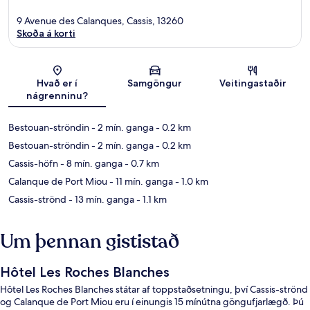
9 Avenue des Calanques, Cassis, 13260
Skoða á korti
Kort
Hvað er í
Samgöngur
Veitingastaðir
nágrenninu?
Bestouan-ströndin
- 2 mín. ganga
- 0.2 km
Bestouan-ströndin
- 2 mín. ganga
- 0.2 km
Cassis-höfn
- 8 mín. ganga
- 0.7 km
Calanque de Port Miou
- 11 mín. ganga
- 1.0 km
Cassis-strönd
- 13 mín. ganga
- 1.1 km
Um þennan gististað
Hôtel Les Roches Blanches
Hôtel Les Roches Blanches státar af toppstaðsetningu, því Cassis-strönd
og Calanque de Port Miou eru í einungis 15 mínútna göngufjarlægð. Þú