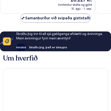
umsagnir
umsögn
er
inniheldur skatta og gjöld
26.227 kr.
31. ágú. - 1. sep.
Samanburður við svipaða gististaði
Skráðu þig inn til að sjá gjaldgenga afslætti og ávinninga.
Meiri ávinningur fyrir meiri ævintýri!
Innskrá
Skráðu þig, það er ókeypis
Um hverfið