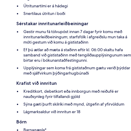
Útritunartími er á hádegi
Snertilaus útritun í boði
Sérstakar innritunarleiðbeiningar
Gestir munu fá tölvupóst innan 7 dagar fyrir komu með
innritunarleiðbeiningum; starfsfólk í afgreiðslu mun taka á
móti gestum við komu á gististaðinn
Ef þú ætlar að mæta á staðinn eftir kl. 06:00 skaltu hafa
samband við gististaðinn með tengiliðaupplýsingunum sem
birtar eru í bókunarstaðfestingunni.
Upplýsingar sem koma frá gististaðnum gætu verið þýddar
með sjálfvirkum þýðingarhugbúnaði
Krafist við innritun
Kreditkort, debetkort eða innborgun með reiðufé er
nauðsynleg fyrir tilfallandi gjöld
Sýna gæti þurft skilríki með mynd, útgefin af yfirvöldum
Lágmarksaldur við innritun er 18
Börn
Barnagæsla*