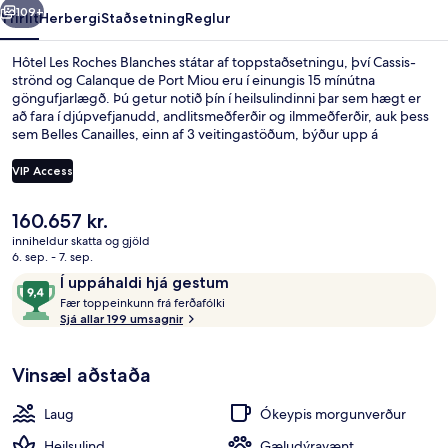
109+
Yfirlit
Herbergi
Staðsetning
Reglur
Hôtel Les Roches Blanches státar af toppstaðsetningu, því Cassis-
strönd og Calanque de Port Miou eru í einungis 15 mínútna
göngufjarlægð. Þú getur notið þín í heilsulindinni þar sem hægt er
að fara í djúpvefjanudd, andlitsmeðferðir og ilmmeðferðir, auk þess
sem Belles Canailles, einn af 3 veitingastöðum, býður upp á
morgunverð, hádegisverð og kvöldverð, en matargerðarlist frá
Miðjarðarhafinu er sérhæfing staðarins. Meðal annarra þæginda á
VIP Access
þessu hóteli fyrir vandláta eru 2 útilaugar, bar við
sundlaugarbakkann og líkamsrækt sem er opin allan sólarhringinn.
Núverandi
160.657 kr.
Aðrir gestir hafa sagt okkur að þeir hafi verið sérstaklega sáttir við
2 útilaugar, opið kl. 09:00 til kl. 20:00, 
verð
hjálpsamt starfsfólk og ástand gististaðarins almennt.
inniheldur skatta og gjöld
er
6. sep. - 7. sep.
160.657 kr.
Umsagnir
9,4
Í uppáhaldi hjá gestum
F
af
Fær toppeinkunn frá ferðafólki
æ
Sjá allar 199 umsagnir
10,
r
Í
uppáhaldi
Vinsæl aðstaða
t
hjá
o
gestum
p
Laug
Ókeypis morgunverður
p
e
Heilsulind
Gæludýravænt