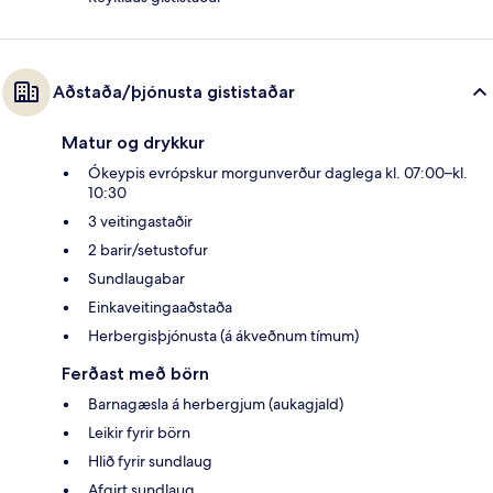
Aðstaða/þjónusta gististaðar
Matur og drykkur
Ókeypis evrópskur morgunverður daglega kl. 07:00–kl.
10:30
3 veitingastaðir
2 barir/setustofur
Sundlaugabar
Einkaveitingaaðstaða
Herbergisþjónusta (á ákveðnum tímum)
Ferðast með börn
Barnagæsla á herbergjum (aukagjald)
Leikir fyrir börn
Hlið fyrir sundlaug
Afgirt sundlaug