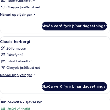
(Calanques)
1 stórt tvíbreitt rúm
Ókeypis þráðlaust net
Nánari
Nánari upplýsingar
upplýsingar
fyrir
Skoða verð fyrir þínar dagsetningar
Svíta
(Calanques)
Skoða
Classic-herbergi | Rúmföt af bestu g
5
Classic-herbergi
allar
20 fermetrar
myndir
Pláss fyrir 2
fyrir
Classic-
1 stórt tvíbreitt rúm
herbergi
Ókeypis þráðlaust net
Nánari
Nánari upplýsingar
upplýsingar
fyrir
Skoða verð fyrir þínar dagsetningar
Classic-
herbergi
Skoða
Rúmföt af bestu gerð, rúm með „pil
5
Junior-svíta - sjávarsýn
allar
Útsýni yfir hafið