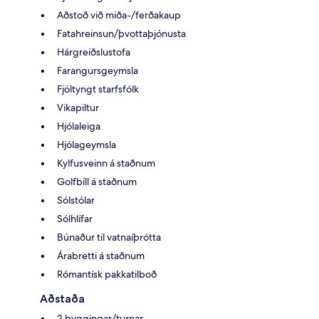
Aðstoð við miða-/ferðakaup
Fatahreinsun/þvottaþjónusta
Hárgreiðslustofa
Farangursgeymsla
Fjöltyngt starfsfólk
Vikapiltur
Hjólaleiga
Hjólageymsla
Kylfusveinn á staðnum
Golfbíll á staðnum
Sólstólar
Sólhlífar
Búnaður til vatnaíþrótta
Árabretti á staðnum
Rómantísk pakkatilboð
Aðstaða
2 byggingar/turnar