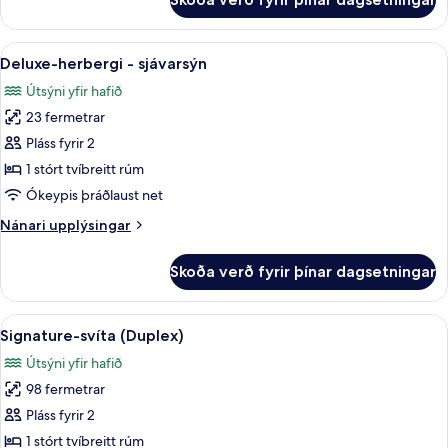
Executive-
herbergi
-
Skoða
Deluxe-herbergi - sjávarsýn | Útsýni 
5
sjávarsýn
Deluxe-herbergi - sjávarsýn
allar
Útsýni yfir hafið
myndir
23 fermetrar
fyrir
Deluxe-
Pláss fyrir 2
herbergi
1 stórt tvíbreitt rúm
-
Ókeypis þráðlaust net
sjávarsýn
Nánari
Nánari upplýsingar
upplýsingar
fyrir
Skoða verð fyrir þínar dagsetningar
Deluxe-
herbergi
-
Skoða
Signature-svíta (Duplex) | Rúmföt af
7
sjávarsýn
Signature-svíta (Duplex)
allar
Útsýni yfir hafið
myndir
98 fermetrar
fyrir
Signature-
Pláss fyrir 2
svíta
1 stórt tvíbreitt rúm