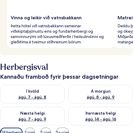
Vinna og leikir við vatnsbakkann
Matrei
Þetta hótel við vatnsbakkann sameinar
Deildu 
viðskiptaþjónustu eins og fundarherbergi og
og ókeyp
samvinnurými við lúxusmeðferðir í heilsulindinni og
Miðjarða
gleðitíma á tveimur stílhreinum börum.
matarge
Herbergisval
Kannaðu framboð fyrir þessar dagsetningar
Athuga framboð í kvöld ágú. 7 - ágú. 8
Athuga framboð á morgun ágú.
Í kvöld
Á morgun
ágú. 7 - ágú. 8
ágú. 8 - ágú. 9
Athuga framboð næstu helgi ágú. 7 - ágú. 9
Athuga framboð þarnæstu helgi
Næsta helgi
Þarnæsta helgi
ágú. 7 - ágú. 9
ágú. 14 - ágú. 16
Síur
Öll herbergi
1 rúm
2 rúm
3+ rúm