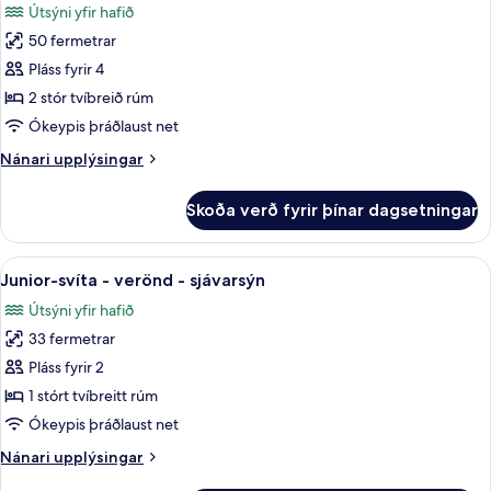
Útsýni yfir hafið
myndir
50 fermetrar
fyrir
Svíta
Pláss fyrir 4
-
2 stór tvíbreið rúm
sjávarsýn
Ókeypis þráðlaust net
(Canaille)
Nánari
Nánari upplýsingar
upplýsingar
fyrir
Skoða verð fyrir þínar dagsetningar
Svíta
-
sjávarsýn
Skoða
Junior-svíta - verönd - sjávarsýn | 
6
(Canaille)
Junior-svíta - verönd - sjávarsýn
allar
Útsýni yfir hafið
myndir
33 fermetrar
fyrir
Junior-
Pláss fyrir 2
svíta
1 stórt tvíbreitt rúm
-
Ókeypis þráðlaust net
verönd
Nánari
Nánari upplýsingar
-
upplýsingar