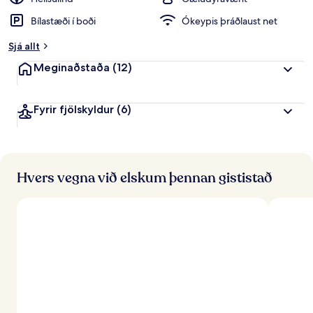
i
Bílastæði í boði
Ókeypis þráðlaust net
n
k
Sjá allt
u
n
Meginaðstaða
(12)
n
f
Fyrir fjölskyldur
(6)
r
á
f
e
r
Hvers vegna við elskum þennan gististað
ð
a
f
ó
l
k
i