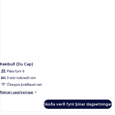
Þakíbúð (Du Cap)
Pláss fyrir 6
3 stór tvíbreið rúm
Ókeypis þráðlaust net
Nánari
Nánari upplýsingar
upplýsingar
fyrir
Skoða verð fyrir þínar dagsetningar
Þakíbúð
(Du
Cap)