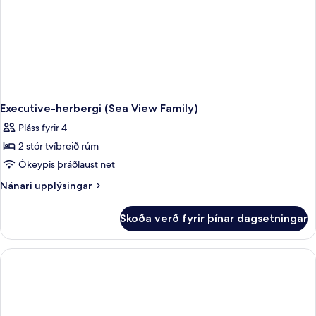
Executive-herbergi (Sea View Family)
Pláss fyrir 4
2 stór tvíbreið rúm
Ókeypis þráðlaust net
Nánari
Nánari upplýsingar
upplýsingar
fyrir
Skoða verð fyrir þínar dagsetningar
Executive-
herbergi
(Sea
View
Family)