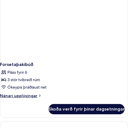
Forsetaþakíbúð
Pláss fyrir 6
3 stór tvíbreið rúm
Ókeypis þráðlaust net
Nánari
Nánari upplýsingar
upplýsingar
fyrir
Skoða verð fyrir þínar dagsetningar
Forsetaþakíbúð