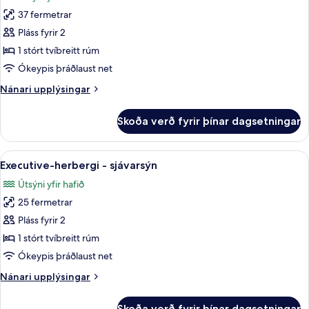
myndir
37 fermetrar
fyrir
Junior-
Pláss fyrir 2
svíta
1 stórt tvíbreitt rúm
-
Ókeypis þráðlaust net
sjávarsýn
Nánari
Nánari upplýsingar
upplýsingar
fyrir
Skoða verð fyrir þínar dagsetningar
Junior-
svíta
-
Skoða
Executive-herbergi - sjávarsýn | Rúm
5
sjávarsýn
Executive-herbergi - sjávarsýn
allar
Útsýni yfir hafið
myndir
25 fermetrar
fyrir
Executive-
Pláss fyrir 2
herbergi
1 stórt tvíbreitt rúm
-
Ókeypis þráðlaust net
sjávarsýn
Nánari
Nánari upplýsingar
upplýsingar
fyrir
Skoða verð fyrir þínar dagsetningar