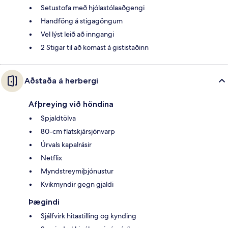
Setustofa með hjólastólaaðgengi
Handföng á stigagöngum
Vel lýst leið að inngangi
2 Stigar til að komast á gististaðinn
Aðstaða á herbergi
Afþreying við höndina
Spjaldtölva
80-cm flatskjársjónvarp
Úrvals kapalrásir
Netflix
Myndstreymiþjónustur
Kvikmyndir gegn gjaldi
Þægindi
Sjálfvirk hitastilling og kynding