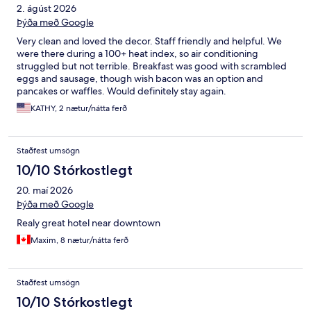
2. ágúst 2026
Þýða með Google
Very clean and loved the decor. Staff friendly and helpful. We
were there during a 100+ heat index, so air conditioning
struggled but not terrible. Breakfast was good with scrambled
eggs and sausage, though wish bacon was an option and
pancakes or waffles. Would definitely stay again.
KATHY, 2 nætur/nátta ferð
Staðfest umsögn
10/10 Stórkostlegt
20. maí 2026
Þýða með Google
Realy great hotel near downtown
Maxim, 8 nætur/nátta ferð
Staðfest umsögn
10/10 Stórkostlegt