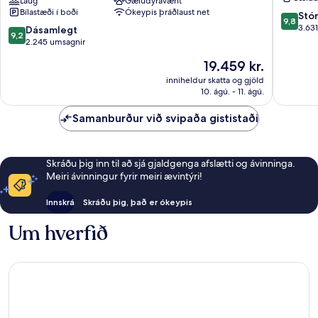
Nashville
Laug
Gæludýravænt
Downto
Bílastæði í boði
Ókeypis þráðlaust net
Downtown
Miðbær
9.8
Stó
9,8
-
Nashvill
af
3.63
9.2
Dásamlegt
9,2
Broadway
10,
af
2.245 umsagnir
by
Stórkost
10,
Verðið
19.459 kr.
IHG
3.631
Dásamlegt,
er
Miðbær
umsögn
2.245
inniheldur skatta og gjöld
19.459 kr.
Nashville
10. ágú. - 11. ágú.
umsagnir
Samanburður við svipaða gististaði
Skráðu þig inn til að sjá gjaldgenga afslætti og ávinninga.
Meiri ávinningur fyrir meiri ævintýri!
Innskrá
Skráðu þig, það er ókeypis
Um hverfið