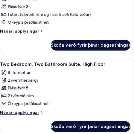
fyrir
svefnsófa
Svíta
Pláss fyrir 3
-
1 stórt tvíbreitt rúm og 1 svefnsófi (tvíbreiður)
1
Ókeypis þráðlaust net
svefnherbergi
Nánari
Nánari upplýsingar
upplýsingar
fyrir
Skoða verð fyrir þínar dagsetningar
Svíta
-
1
Skoða
40-tommu LED-sjónvarp með kapalrás
8
svefnherbergi
Two Bedroom, Two Bathroom Suite, High Floor
allar
81 fermetrar
myndir
2 svefnherbergi
fyrir
Two
Pláss fyrir 5
Bedroom,
2 tvíbreið rúm
Two
Ókeypis þráðlaust net
Bathroom
Nánari
Nánari upplýsingar
Suite,
upplýsingar
High
fyrir
Skoða verð fyrir þínar dagsetningar
Two
Floor
Bedroom,