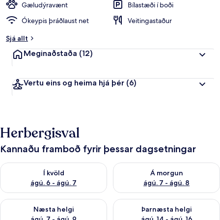
Gæludýravænt
Bílastæði í boði
Ókeypis þráðlaust net
Veitingastaður
Sjá allt
Meginaðstaða
(12)
Vertu eins og heima hjá þér
(6)
Herbergisval
Kannaðu framboð fyrir þessar dagsetningar
Athuga framboð í kvöld ágú. 6 - ágú. 7
Athuga framboð á morgun ágú.
Í kvöld
Á morgun
ágú. 6 - ágú. 7
ágú. 7 - ágú. 8
Athuga framboð næstu helgi ágú. 7 - ágú. 9
Athuga framboð þarnæstu helgi
Næsta helgi
Þarnæsta helgi
ágú. 7 - ágú. 9
ágú. 14 - ágú. 16