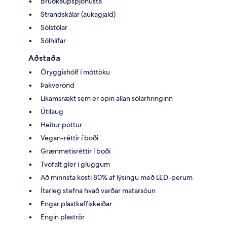
Brúðkaupsþjónusta
Strandskálar (aukagjald)
Sólstólar
Sólhlífar
Aðstaða
Öryggishólf í móttöku
Þakverönd
Líkamsrækt sem er opin allan sólarhringinn
Útilaug
Heitur pottur
Vegan-réttir í boði
Grænmetisréttir í boði
Tvöfalt gler í gluggum
Að minnsta kosti 80% af lýsingu með LED-perum
Ítarleg stefna hvað varðar matarsóun
Engar plastkaffiskeiðar
Engin plaströr