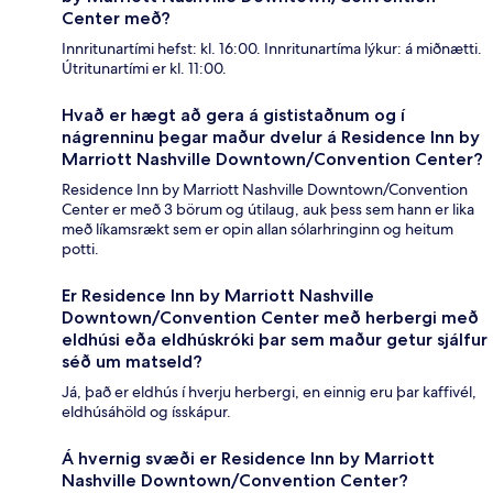
Center með?
Innritunartími hefst: kl. 16:00. Innritunartíma lýkur: á miðnætti.
Útritunartími er kl. 11:00.
Hvað er hægt að gera á gististaðnum og í
nágrenninu þegar maður dvelur á Residence Inn by
Marriott Nashville Downtown/Convention Center?
Residence Inn by Marriott Nashville Downtown/Convention
Center er með 3 börum og útilaug, auk þess sem hann er lika
með líkamsrækt sem er opin allan sólarhringinn og heitum
potti.
Er Residence Inn by Marriott Nashville
Downtown/Convention Center með herbergi með
eldhúsi eða eldhúskróki þar sem maður getur sjálfur
séð um matseld?
Já, það er eldhús í hverju herbergi, en einnig eru þar kaffivél,
eldhúsáhöld og ísskápur.
Á hvernig svæði er Residence Inn by Marriott
Nashville Downtown/Convention Center?