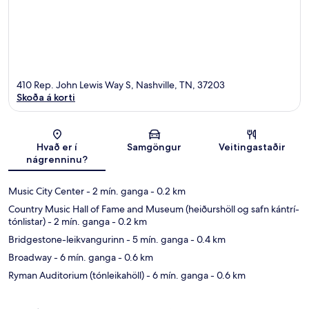
410 Rep. John Lewis Way S, Nashville, TN, 37203
Skoða á korti
Kort
Hvað er í
Samgöngur
Veitingastaðir
nágrenninu?
Music City Center
- 2 mín. ganga
- 0.2 km
Country Music Hall of Fame and Museum (heiðurshöll og safn kántrí-
tónlistar)
- 2 mín. ganga
- 0.2 km
Bridgestone-leikvangurinn
- 5 mín. ganga
- 0.4 km
Broadway
- 6 mín. ganga
- 0.6 km
Ryman Auditorium (tónleikahöll)
- 6 mín. ganga
- 0.6 km