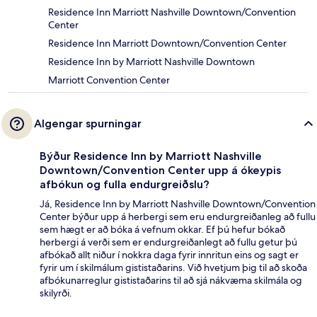
Residence Inn Marriott Nashville Downtown/Convention
Center
Residence Inn Marriott Downtown/Convention Center
Residence Inn by Marriott Nashville Downtown
Marriott Convention Center
Algengar spurningar
Býður Residence Inn by Marriott Nashville
Downtown/Convention Center upp á ókeypis
afbókun og fulla endurgreiðslu?
Já, Residence Inn by Marriott Nashville Downtown/Convention
Center býður upp á herbergi sem eru endurgreiðanleg að fullu
sem hægt er að bóka á vefnum okkar. Ef þú hefur bókað
herbergi á verði sem er endurgreiðanlegt að fullu getur þú
afbókað allt niður í nokkra daga fyrir innritun eins og sagt er
fyrir um í skilmálum gististaðarins. Við hvetjum þig til að skoða
afbókunarreglur gististaðarins til að sjá nákvæma skilmála og
skilyrði.