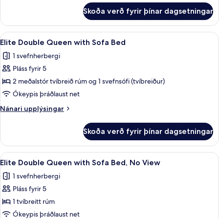
stórt
fyrir
Skoða verð fyrir þínar dagsetningar
Elite-
tvíbreitt
herbergi
rúm
-
Skoða
Öryggishólf í herbergi, skrifborð, vinn
-
12
1
Elite Double Queen with Sofa Bed
allar
stórt
reykherbergi
1 svefnherbergi
tvíbreitt
myndir
rúm
Pláss fyrir 5
fyrir
-
Elite
2 meðalstór tvíbreið rúm og 1 svefnsófi (tvíbreiður)
reykherbergi
Double
Ókeypis þráðlaust net
Queen
Nánari
Nánari upplýsingar
with
upplýsingar
Sofa
fyrir
Skoða verð fyrir þínar dagsetningar
Elite
Bed
Double
Queen
Skoða
Öryggishólf í herbergi, skrifborð, vinn
12
with
Elite Double Queen with Sofa Bed, No View
allar
Sofa
1 svefnherbergi
Bed
myndir
Pláss fyrir 5
fyrir
Elite
1 tvíbreitt rúm
Double
Ókeypis þráðlaust net