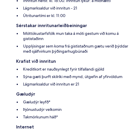
Innritun hefst: kl. 16:00. Innritun lýkur: á miðnætti
Lágmarksaldur við innritun - 21
Útritunartími er kl. 11:00
Sérstakar innritunarleiðbeiningar
Móttökustarfsfólk mun taka á móti gestum við komu á
gististaðinn
Upplýsingar sem koma frá gististaðnum gætu verið þýddar
með sjálfvirkum þýðingarhugbúnaði
Krafist við innritun
Kreditkort er nauðsynlegt fyrir tilfallandi gjöld
Sýna gæti þurft skilríki með mynd, útgefin af yfirvöldum
Lágmarksaldur við innritun er 21
Gæludýr
Gæludýr leyfð*
Þjónustudýr velkomin
Takmörkunum háð*
Internet