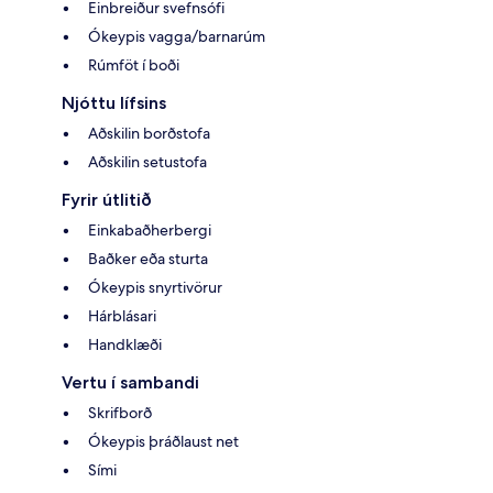
Einbreiður svefnsófi
Ókeypis vagga/barnarúm
Rúmföt í boði
Njóttu lífsins
Aðskilin borðstofa
Aðskilin setustofa
Fyrir útlitið
Einkabaðherbergi
Baðker eða sturta
Ókeypis snyrtivörur
Hárblásari
Handklæði
Vertu í sambandi
Skrifborð
Ókeypis þráðlaust net
Sími