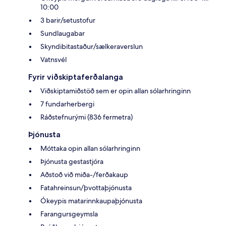
10:00
3 barir/setustofur
Sundlaugabar
Skyndibitastaður/sælkeraverslun
Vatnsvél
Fyrir viðskiptaferðalanga
Viðskiptamiðstöð sem er opin allan sólarhringinn
7 fundarherbergi
Ráðstefnurými (836 fermetra)
Þjónusta
Móttaka opin allan sólarhringinn
Þjónusta gestastjóra
Aðstoð við miða-/ferðakaup
Fatahreinsun/þvottaþjónusta
Ókeypis matarinnkaupaþjónusta
Farangursgeymsla