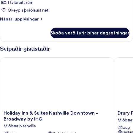
Elite
1 tvíbreitt rúm
Double
Ókeypis þráðlaust net
King
Nánari
Nánari upplýsingar
with
upplýsingar
Sofa
fyrir
Skoða verð fyrir þínar dagsetningar
Elite
Bed,
Double
No
King
Svipaðir gististaðir
View
with
Sofa
Holiday Inn & Suites Nashville Downtown - Broadway by IHG
Drury Pl
Bed,
No
View
Holiday
Drury
Holiday Inn & Suites Nashville Downtown -
Drury 
Inn
Plaza
Broadway by IHG
Miðbær 
&
Hotel
Miðbær Nashville
Laug
Suites
Nashvill
Gælud