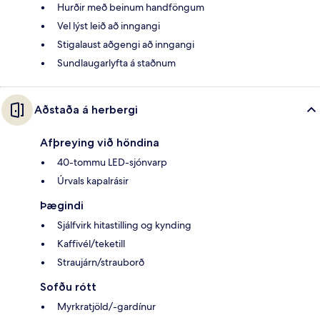
Hurðir með beinum handföngum
Vel lýst leið að inngangi
Stigalaust aðgengi að inngangi
Sundlaugarlyfta á staðnum
Aðstaða á herbergi
Afþreying við höndina
40-tommu LED-sjónvarp
Úrvals kapalrásir
Þægindi
Sjálfvirk hitastilling og kynding
Kaffivél/teketill
Straujárn/strauborð
Sofðu rótt
Myrkratjöld/-gardínur