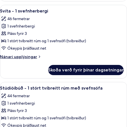
Two
Skoða
Öryggishólf í herbergi, skrifborð, vinn
5
Bathroom
Svíta - 1 svefnherbergi
allar
Suite,
46 fermetrar
High
myndir
Floor
1 svefnherbergi
fyrir
Svíta
Pláss fyrir 3
-
1 stórt tvíbreitt rúm og 1 svefnsófi (tvíbreiður)
1
Ókeypis þráðlaust net
svefnherbergi
Nánari
Nánari upplýsingar
upplýsingar
fyrir
Skoða verð fyrir þínar dagsetningar
Svíta
-
1
Skoða
Öryggishólf í herbergi, skrifborð, vinn
7
svefnherbergi
Stúdíóíbúð - 1 stórt tvíbreitt rúm með svefnsófa
allar
44 fermetrar
myndir
1 svefnherbergi
fyrir
Stúdíóíbúð
Pláss fyrir 3
-
1 stórt tvíbreitt rúm og 1 svefnsófi (tvíbreiður)
1
Ókeypis þráðlaust net