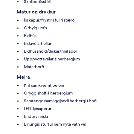
Skrifborðsstóll
Matur og drykkur
Ísskápur/frystir í fullri stærð
Örbylgjuofn
Eldhús
Eldavélarhellur
Eldhúsáhöld/diskar/hnífapör
Uppþvottavélar á herbergjum
Matarborð
Meira
Þrif samkvæmt beiðni
Öryggishólf á herbergjum
Samtengd/samliggjandi herbergi í boði
LED-ljósaperur
Endurvinnsla
Einungis sturtur sem nýta vatn vel