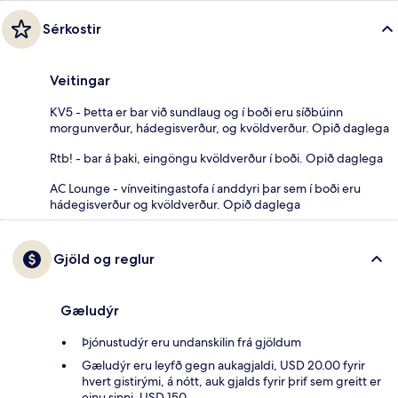
Sérkostir
Veitingar
KV5 - Þetta er bar við sundlaug og í boði eru síðbúinn
morgunverður, hádegisverður, og kvöldverður. Opið daglega
Rtb! - bar á þaki, eingöngu kvöldverður í boði. Opið daglega
AC Lounge - vínveitingastofa í anddyri þar sem í boði eru
hádegisverður og kvöldverður. Opið daglega
Gjöld og reglur
Gæludýr
Þjónustudýr eru undanskilin frá gjöldum
Gæludýr eru leyfð gegn aukagjaldi, USD 20.00 fyrir
hvert gistirými, á nótt, auk gjalds fyrir þrif sem greitt er
einu sinni, USD 150