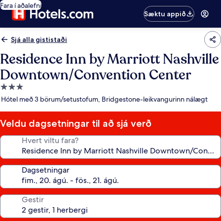
Fara í aðalefni
Sæktu appið
Sjá alla gististaði
Residence Inn by Marriott Nashville
Downtown/Convention Center
3.0
stjörnu
Hótel með 3 börum/setustofum, Bridgestone-leikvangurinn nálægt
gististaður
Veldu dagsetningar til að sjá verð
Hvert viltu fara?
Dagsetningar
Gestir