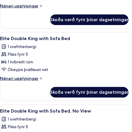
Queen
Nánari
Nánari upplýsingar
with
upplýsingar
Sofa
fyrir
Skoða verð fyrir þínar dagsetningar
Elite
Bed,
Double
No
Queen
Skoða
Öryggishólf í herbergi, skrifborð, vinn
View
12
with
Elite Double King with Sofa Bed
allar
Sofa
1 svefnherbergi
Bed,
myndir
No
Pláss fyrir 5
fyrir
View
Elite
1 tvíbreitt rúm
Double
Ókeypis þráðlaust net
King
Nánari
Nánari upplýsingar
with
upplýsingar
Sofa
fyrir
Skoða verð fyrir þínar dagsetningar
Elite
Bed
Double
King
Skoða
Öryggishólf í herbergi, skrifborð, vinn
12
with
Elite Double King with Sofa Bed, No View
allar
Sofa
1 svefnherbergi
Bed
myndir
Pláss fyrir 5
fyrir