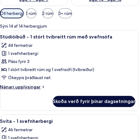
Síur
Öll herbergi
1 rúm
2 rúm
3+ rúm
í
boði
Sýni 14 af 14 herbergjum
fyrir
Skoða
Stúdíóíbúð - 1 stórt tvíbreitt rúm með s
8
Stúdíóíbúð - 1 stórt tvíbreitt rúm með svefnsófa
herbergi
allar
44 fermetrar
myndir
1 svefnherbergi
fyrir
Stúdíóíbúð
Pláss fyrir 3
-
1 stórt tvíbreitt rúm og 1 svefnsófi (tvíbreiður)
1
Ókeypis þráðlaust net
stórt
Nánari
Nánari upplýsingar
tvíbreitt
upplýsingar
rúm
fyrir
Skoða verð fyrir þínar dagsetningar
Stúdíóíbúð
með
-
svefnsófa
1
Skoða
Svíta - 1 svefnherbergi | Öryggishólf í
6
stórt
Svíta - 1 svefnherbergi
allar
tvíbreitt
46 fermetrar
rúm
myndir
með
1 svefnherbergi