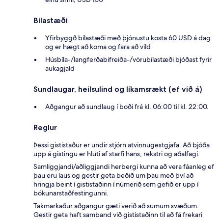
Bílastæði
Yfirbyggð bílastæði með þjónustu kosta 60 USD á dag
og er hægt að koma og fara að vild
Húsbíla-/langferðabifreiða-/vörubílastæði bjóðast fyrir
aukagjald
Sundlaugar, heilsulind og líkamsrækt (ef við á)
Aðgangur að sundlaug í boði frá kl. 06:00 til kl. 22:00.
Reglur
Þessi gististaður er undir stjórn atvinnugestgjafa. Að bjóða
upp á gistingu er hluti af starfi hans, rekstri og aðalfagi.
Samliggjandi/aðliggjandi herbergi kunna að vera fáanleg ef
þau eru laus og gestir geta beðið um þau með því að
hringja beint í gististaðinn í númerið sem gefið er upp í
bókunarstaðfestingunni.
Takmarkaður aðgangur gæti verið að sumum svæðum.
Gestir geta haft samband við gististaðinn til að fá frekari