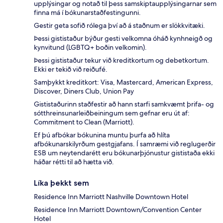
upplýsingar og notað til þess samskiptaupplýsingarnar sem
finna má í bókunarstaðfestingunni.
Gestir geta sofið rólega því að á staðnum er slökkvitæki.
Þessi gististaður býður gesti velkomna óháð kynhneigð og
kynvitund (LGBTQ+ boðin velkomin).
Þessi gististaður tekur við kreditkortum og debetkortum.
Ekki er tekið við reiðufé.
Samþykkt kreditkort: Visa, Mastercard, American Express,
Discover, Diners Club, Union Pay
Gististaðurinn staðfestir að hann starfi samkvæmt þrifa- og
sótthreinsunarleiðbeiningum sem gefnar eru út af:
Commitment to Clean (Marriott).
Ef þú afbókar bókunina muntu þurfa að hlíta
afbókunarskilyrðum gestgjafans. Í samræmi við reglugerðir
ESB um neytendarétt eru bókunarþjónustur gististaða ekki
háðar rétti til að hætta við.
Líka þekkt sem
Residence Inn Marriott Nashville Downtown Hotel
Residence Inn Marriott Downtown/Convention Center
Hotel