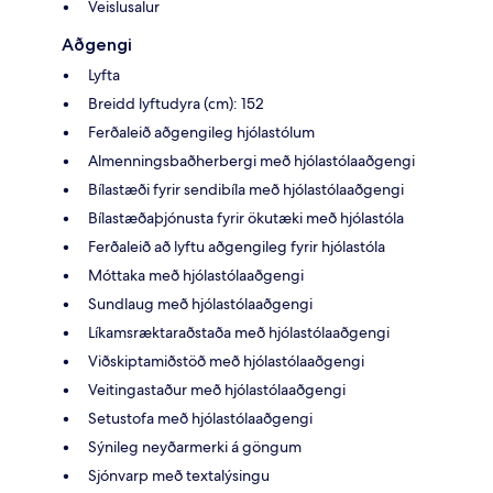
Veislusalur
Aðgengi
Lyfta
Breidd lyftudyra (cm): 152
Ferðaleið aðgengileg hjólastólum
Almenningsbaðherbergi með hjólastólaaðgengi
Bílastæði fyrir sendibíla með hjólastólaaðgengi
Bílastæðaþjónusta fyrir ökutæki með hjólastóla
Ferðaleið að lyftu aðgengileg fyrir hjólastóla
Móttaka með hjólastólaaðgengi
Sundlaug með hjólastólaaðgengi
Líkamsræktaraðstaða með hjólastólaaðgengi
Viðskiptamiðstöð með hjólastólaaðgengi
Veitingastaður með hjólastólaaðgengi
Setustofa með hjólastólaaðgengi
Sýnileg neyðarmerki á göngum
Sjónvarp með textalýsingu