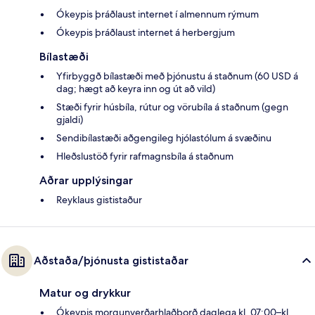
Ókeypis þráðlaust internet í almennum rýmum
Ókeypis þráðlaust internet á herbergjum
Bílastæði
Yfirbyggð bílastæði með þjónustu á staðnum (60 USD á
dag; hægt að keyra inn og út að vild)
Stæði fyrir húsbíla, rútur og vörubíla á staðnum (gegn
gjaldi)
Sendibílastæði aðgengileg hjólastólum á svæðinu
Hleðslustöð fyrir rafmagnsbíla á staðnum
Aðrar upplýsingar
Reyklaus gististaður
Aðstaða/þjónusta gististaðar
Matur og drykkur
Ókeypis morgunverðarhlaðborð daglega kl. 07:00–kl.