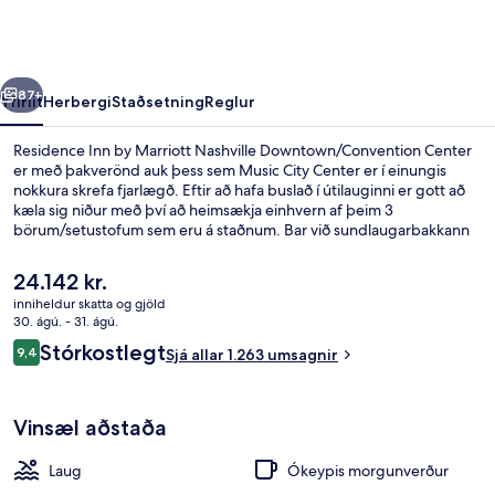
Marriott
Nashville
Downtown/Convention
rra
Næsta
Center
87+
Yfirlit
Herbergi
Staðsetning
Reglur
Residence Inn by Marriott Nashville Downtown/Convention Center
er með þakverönd auk þess sem Music City Center er í einungis
nokkura skrefa fjarlægð. Eftir að hafa buslað í útilauginni er gott að
kæla sig niður með því að heimsækja einhvern af þeim 3
börum/setustofum sem eru á staðnum. Bar við sundlaugarbakkann
og líkamsrækt sem er opin allan sólarhringinn eru einnig á svæðinu
auk þess sem herbergin skarta ýmsum öðrum þægindum. Þar á
Núverandi
24.142 kr.
meðal eru svefnsófar og ísskápar. Meðal þess sem ferðamenn sem
verð
inniheldur skatta og gjöld
hafa heimsótt staðinn eru sérstaklega ánægðir með eru sundlaugin
er
30. ágú. - 31. ágú.
og hjálpsamt starfsfólk.
Útilaug, opið kl. 06:00 til kl. 22:00, s
24.142 kr.
Umsagnir
Stórkostlegt
9,4
Sjá allar 1.263 umsagnir
9,4 af 10
Vinsæl aðstaða
Laug
Ókeypis morgunverður