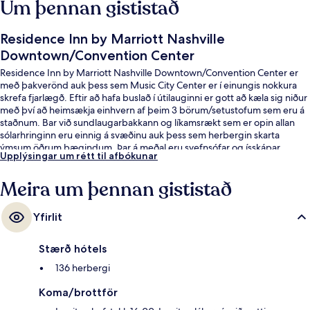
Um þennan gististað
Residence Inn by Marriott Nashville
Downtown/Convention Center
Residence Inn by Marriott Nashville Downtown/Convention Center er
með þakverönd auk þess sem Music City Center er í einungis nokkura
skrefa fjarlægð. Eftir að hafa buslað í útilauginni er gott að kæla sig niður
með því að heimsækja einhvern af þeim 3 börum/setustofum sem eru á
staðnum. Bar við sundlaugarbakkann og líkamsrækt sem er opin allan
sólarhringinn eru einnig á svæðinu auk þess sem herbergin skarta
ýmsum öðrum þægindum. Þar á meðal eru svefnsófar og ísskápar.
Upplýsingar um rétt til afbókunar
Meðal þess sem ferðamenn sem hafa heimsótt staðinn eru sérstaklega
ánægðir með eru sundlaugin og hjálpsamt starfsfólk.
Meira um þennan gististað
Yfirlit
Stærð hótels
136 herbergi
Koma/brottför