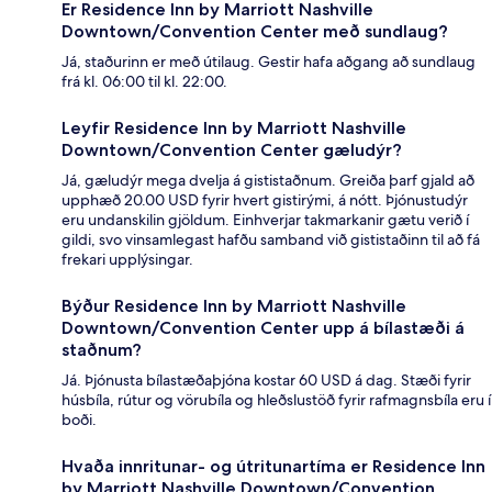
Er Residence Inn by Marriott Nashville
Downtown/Convention Center með sundlaug?
Já, staðurinn er með útilaug. Gestir hafa aðgang að sundlaug
frá kl. 06:00 til kl. 22:00.
Leyfir Residence Inn by Marriott Nashville
Downtown/Convention Center gæludýr?
Já, gæludýr mega dvelja á gististaðnum. Greiða þarf gjald að
upphæð 20.00 USD fyrir hvert gistirými, á nótt. Þjónustudýr
eru undanskilin gjöldum. Einhverjar takmarkanir gætu verið í
gildi, svo vinsamlegast hafðu samband við gististaðinn til að fá
frekari upplýsingar.
Býður Residence Inn by Marriott Nashville
Downtown/Convention Center upp á bílastæði á
staðnum?
Já. Þjónusta bílastæðaþjóna kostar 60 USD á dag. Stæði fyrir
húsbíla, rútur og vörubíla og hleðslustöð fyrir rafmagnsbíla eru í
boði.
Hvaða innritunar- og útritunartíma er Residence Inn
by Marriott Nashville Downtown/Convention