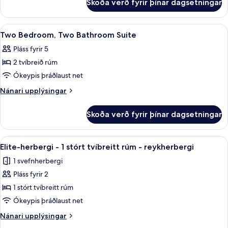
Skoða verð fyrir þínar dagsetningar
Stúdíóíbúð
svefnsófa
-
(Mobility
1
Skoða
40-tommu LED-sjónvarp með kapalrás
Accessible,
8
stórt
Two Bedroom, Two Bathroom Suite
allar
tvíbreitt
Roll-
Pláss fyrir 5
rúm
myndir
in
með
2 tvíbreið rúm
fyrir
Shower)
svefnsófa
Two
Ókeypis þráðlaust net
(Mobility
Bedroom,
Accessible,
Nánari
Nánari upplýsingar
Roll-
Two
upplýsingar
in
fyrir
Bathroom
Skoða verð fyrir þínar dagsetningar
Shower)
Two
Suite
Bedroom,
Two
Skoða
Elite-herbergi - 1 stórt tvíbreitt rúm -
9
Bathroom
Elite-herbergi - 1 stórt tvíbreitt rúm - reykherbergi
allar
Suite
1 svefnherbergi
myndir
Pláss fyrir 2
fyrir
Elite-
1 stórt tvíbreitt rúm
herbergi
Ókeypis þráðlaust net
-
Nánari
Nánari upplýsingar
1
upplýsingar