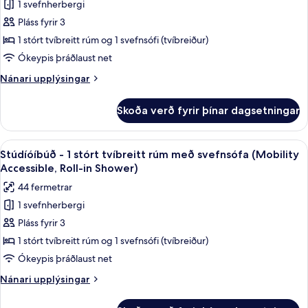
1 svefnherbergi
Stúdíóíbúð
Pláss fyrir 3
-
1
1 stórt tvíbreitt rúm og 1 svefnsófi (tvíbreiður)
stórt
Ókeypis þráðlaust net
tvíbreitt
Nánari
Nánari upplýsingar
rúm
upplýsingar
með
fyrir
Skoða verð fyrir þínar dagsetningar
Stúdíóíbúð
svefnsófa
-
(Mobility
1
Skoða
Öryggishólf í herbergi, skrifborð, vinn
Accessible,
7
stórt
Stúdíóíbúð - 1 stórt tvíbreitt rúm með svefnsófa (Mobility
allar
tvíbreitt
Tub)
Accessible, Roll-in Shower)
rúm
myndir
44 fermetrar
með
fyrir
svefnsófa
1 svefnherbergi
Stúdíóíbúð
(Mobility
Pláss fyrir 3
-
Accessible,
Tub)
1
1 stórt tvíbreitt rúm og 1 svefnsófi (tvíbreiður)
stórt
Ókeypis þráðlaust net
tvíbreitt
Nánari
Nánari upplýsingar
rúm
upplýsingar
með
fyrir