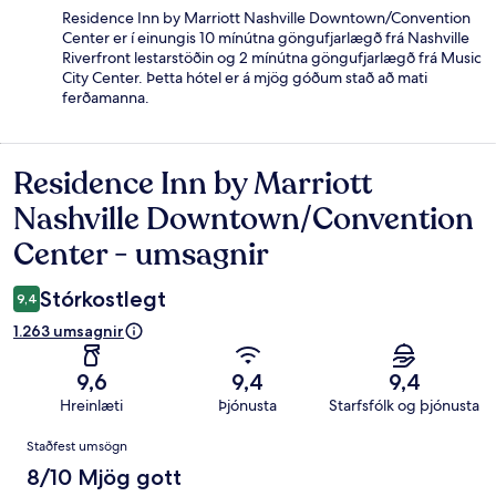
Residence Inn by Marriott Nashville Downtown/Convention
Center er í einungis 10 mínútna göngufjarlægð frá Nashville
Riverfront lestarstöðin og 2 mínútna göngufjarlægð frá Music
City Center. Þetta hótel er á mjög góðum stað að mati
ferðamanna.
Residence Inn by Marriott
Umsagnir
Nashville Downtown/Convention
Center - umsagnir
Stórkostlegt
9,4
1.263 umsagnir
9,6
9,4
9,4
Hreinlæti
Þjónusta
Starfsfólk og þjónusta
Umsagnir
Staðfest umsögn
8/10 Mjög gott