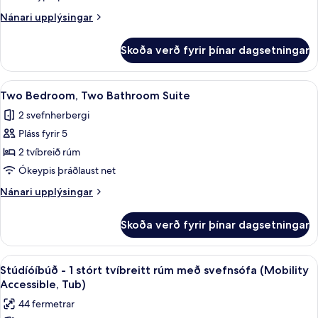
stórt
Nánari
Nánari upplýsingar
tvíbreitt
upplýsingar
rúm
fyrir
Skoða verð fyrir þínar dagsetningar
Stúdíóíbúð
með
-
svefnsófa
1
Skoða
40-tommu LED-sjónvarp með kapalrás
7
stórt
Two Bedroom, Two Bathroom Suite
allar
tvíbreitt
2 svefnherbergi
rúm
myndir
með
Pláss fyrir 5
fyrir
svefnsófa
Two
2 tvíbreið rúm
Bedroom,
Ókeypis þráðlaust net
Two
Nánari
Nánari upplýsingar
Bathroom
upplýsingar
Suite
fyrir
Skoða verð fyrir þínar dagsetningar
Two
Bedroom,
Two
Skoða
Öryggishólf í herbergi, skrifborð, vinn
7
Bathroom
Stúdíóíbúð - 1 stórt tvíbreitt rúm með svefnsófa (Mobility
allar
Suite
Accessible, Tub)
myndir
44 fermetrar
fyrir