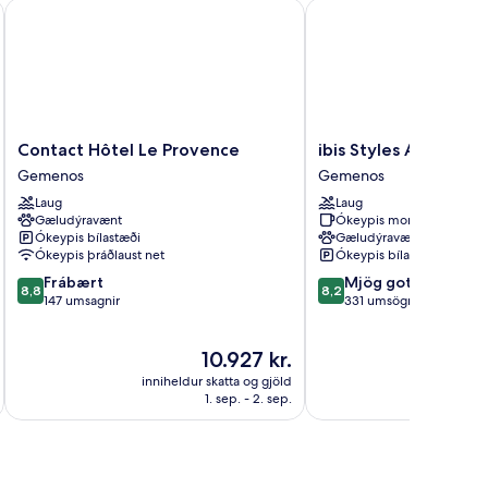
Contact Hôtel Le Provence
ibis Styles Aubagne G
Contact
ibis
Contact Hôtel Le Provence
ibis Styles Aubagn
Hôtel
Styles
Gemenos
Gemenos
Le
Aubagne
Laug
Laug
Provence
Gemenos
Gæludýravænt
Ókeypis morgunverður
Gemenos
Gemenos
Ókeypis bílastæði
Gæludýravænt
Ókeypis þráðlaust net
Ókeypis bílastæði
8.8
8.2
Frábært
Mjög gott
8,8
8,2
af
af
147 umsagnir
331 umsögn
10,
10,
Frábært,
Mjög
Verðið
10.927 kr.
147
gott,
er
umsagnir
331
inniheldur skatta og gjöld
innihel
10.927 kr.
umsögn
1. sep. - 2. sep.