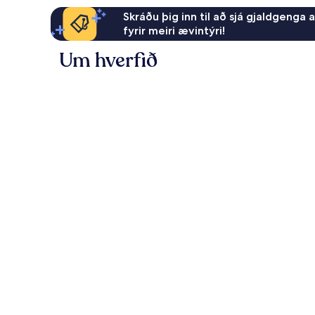
Skráðu þig inn til að sjá gjaldgenga 
fyrir meiri ævintýri!
Um hverfið