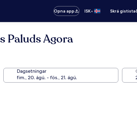
•
Opna app
ISK
Skrá gistista
s Paluds Agora
Dagsetningar