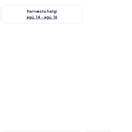
ágú. 9
Athuga framboð þarnæstu helgi ágú. 14 - ágú. 16
Þarnæsta helgi
ágú. 14 - ágú. 16
Skrifborð, ókeypis þráðlaus nettenging, rúmföt