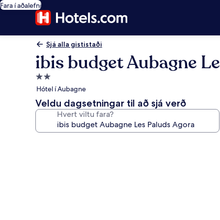
Fara í aðalefni
Sjá alla gististaði
ibis budget Aubagne Le
2.0
stjörnu
Hótel í Aubagne
gististaður
Veldu dagsetningar til að sjá verð
Hvert viltu fara?
Myndasafn
fyrir
ibis
budget
Aubagne
Les