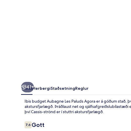
Paluds
Agora
41+
Yfirlit
Herbergi
Staðsetning
Reglur
Ibis budget Aubagne Les Paluds Agora er á góðum stað, þv
akstursfjarlægð. Þráðlaust net og sjálfsafgreiðslubílastæði 
því Cassis-strönd er í stuttri akstursfjarlægð.
Umsagnir
Gott
7,6
7,6 af 10