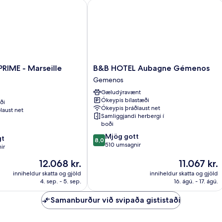
IME - Marseille Aubagne
B&B HOTEL Aubagne Gémenos
B&B
RIME - Marseille
B&B HOTEL Aubagne Gémenos
HOTEL
Gemenos
Aubagne
Gæludýravænt
Gémenos
Ókeypis bílastæði
ði
Gemenos
Ókeypis þráðlaust net
laust net
Samliggjandi herbergi í
boði
8.0
Mjög gott
gt
8,0
af
510 umsagnir
ir
10,
Verðið
Verðið
12.068 kr.
11.067 kr.
Mjög
er
er
gott,
inniheldur skatta og gjöld
inniheldur skatta og gjöld
12.068 kr.
11.067 kr.
510
4. sep. - 5. sep.
16. ágú. - 17. ágú.
umsagnir
Samanburður við svipaða gististaði