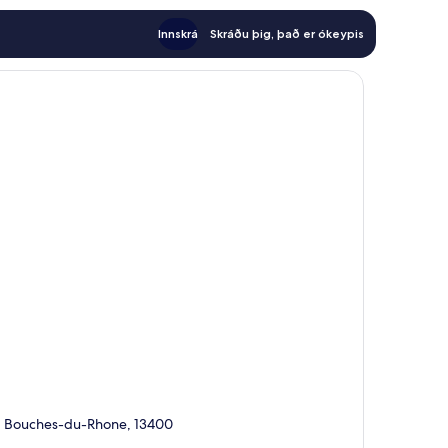
Innskrá
Skráðu þig, það er ókeypis
e, Bouches-du-Rhone, 13400