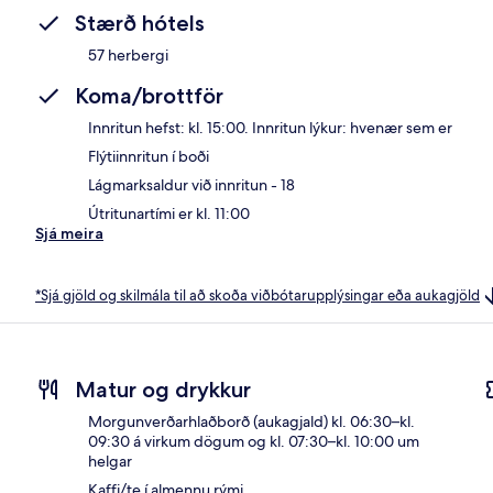
Stærð hótels
57 herbergi
Koma/brottför
Innritun hefst: kl. 15:00. Innritun lýkur: hvenær sem er
Flýtiinnritun í boði
Lágmarksaldur við innritun - 18
Útritunartími er kl. 11:00
Sjá meira
*Sjá gjöld og skilmála til að skoða viðbótarupplýsingar eða aukagjöld
Matur og drykkur
Morgunverðarhlaðborð (aukagjald) kl. 06:30–kl.
09:30 á virkum dögum og kl. 07:30–kl. 10:00 um
helgar
Kaffi/te í almennu rými