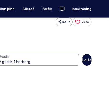
ðinn þinn
Aðstoð
Ferðir
Innskráning
Deila
Vista
Gestir
Leita