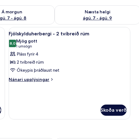
ð á morgun ágú. 7 - ágú. 8
Athuga framboð næstu helgi ágú. 7 - 
Á morgun
Næsta helgi
gú. 7 - ágú. 8
ágú. 7 - ágú. 9
 | Skrifborð, ókeypis þráðlaus nettenging, rúmföt
Skoða
Fjölskylduherbergi - 2 tvíbreið rúm | 
8
Fjölskylduherbergi - 2 tvíbreið rúm
allar
Mjög gott
myndir
8,0
8,0 af 10
(1
1 umsögn
fyrir
umsögn)
Pláss fyrir 4
Fjölskylduherbergi
2 tvíbreið rúm
-
Ókeypis þráðlaust net
2
Nánari
tvíbreið
Nánari upplýsingar
upplýsingar
rúm
fyrir
Fjölskylduherbergi
-
2
ð
Skoða verð
tvíbreið
rúm