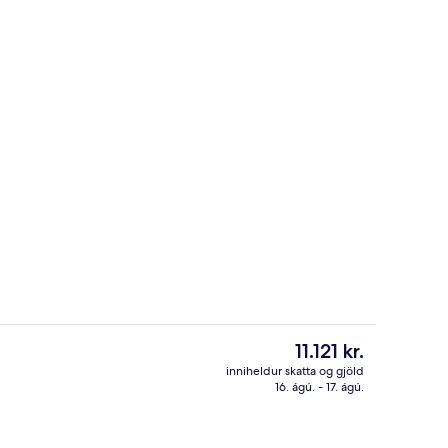
Skrifborð, ókeypis þráðlaus nettengi
Núverandi
11.121 kr.
verð
inniheldur skatta og gjöld
er
16. ágú. - 17. ágú.
stistaðar
Ýmislegt
11.121 kr.