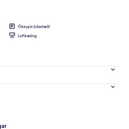
rhlaðborð daglega gegn gjaldi
Ókeypis bílastæði
Loftkæling
gar