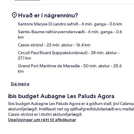
Hvað er í nágrenninu?
Santons Maryse Di Landro safnið
- 6 mín. ganga
- 0.6 km
Sainte-Baume náttúruverndarsvæði
- 6 mín. ganga
- 0.6
km
Kor
Cassis-strönd
- 22 mín. akstur
- 16.4 km
Circuit Paul Ricard (kappakstursbraut)
- 28 mín. akstur
-
27.1 km
Grand Port Maritime de Marseille
- 50 mín. akstur
- 25.6
km
Sjá meira
ibis budget Aubagne Les Paluds Agora
Ibis budget Aubagne Les Paluds Agora er á góðum stað, því Calanqu
akstursfjarlægð. Þráðlaust net og sjálfsafgreiðslubílastæði eru meðal 
Cassis-strönd er í stuttri akstursfjarlægð.
Upplýsingar um rétt til afbókunar