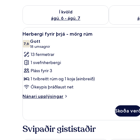
Athuga framboð í kvöld ágú. 6 - ágú. 7
Athuga frambo
Í kvöld
ágú. 6 - ágú. 7
á
Skoða
Herbergi fyrir þrjá - mörg rúm
11
Herbergi fyrir þrjá - mörg rúm
allar
Gott
myndir
7,6
7,6 af 10
(18
18 umsagnir
fyrir
umsagnir)
13 fermetrar
Herbergi
1 svefnherbergi
fyrir
Pláss fyrir 3
þrjá
1 tvíbreitt rúm og 1 koja (einbreið)
-
Ókeypis þráðlaust net
mörg
rúm
Nánari
Nánari upplýsingar
upplýsingar
fyrir
Skoða ver
Herbergi
fyrir
þrjá
Svipaðir gististaðir
-
mörg