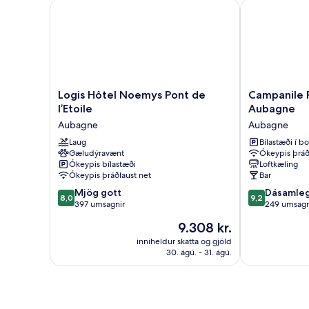
rúm
Logis Hôtel Noemys Pont de l’Etoile
Campanile PR
Logis
Campanile
Logis Hôtel Noemys Pont de
Campanile P
Hôtel
PRIME
l’Etoile
Aubagne
Noemys
-
Aubagne
Aubagne
Pont
Marseille
de
Laug
Aubagne
Bílastæði í bo
Gæludýravænt
Ókeypis þráð
l’Etoile
Aubagne
Ókeypis bílastæði
Loftkæling
Aubagne
Ókeypis þráðlaust net
Bar
8.0
9.2
Mjög gott
Dásamle
8,0
9,2
af
af
397 umsagnir
249 umsagn
10,
10,
Verðið
9.308 kr.
Mjög
Dásamlegt,
er
gott,
249
inniheldur skatta og gjöld
9.308 kr.
30. ágú. - 31. ágú.
397
umsagnir
umsagnir