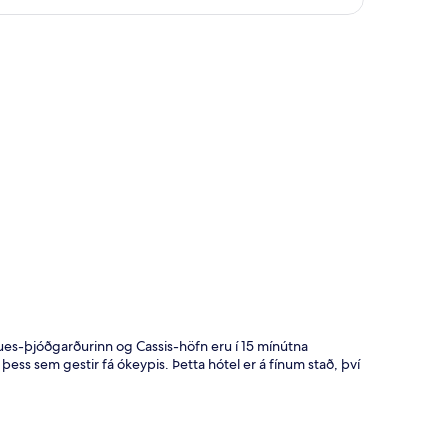
t
es-þjóðgarðurinn og Cassis-höfn eru í 15 mínútna
þess sem gestir fá ókeypis. Þetta hótel er á fínum stað, því