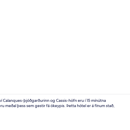
Ýmislegt
í Calanques-þjóðgarðurinn og Cassis-höfn eru í 15 mínútna
eru meðal þess sem gestir fá ókeypis. Þetta hótel er á fínum stað,
Inngangur gi