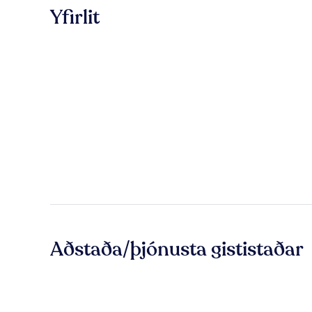
Yfirlit
Aðstaða/þjónusta gististaðar