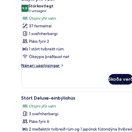
myndir
Stórkostlegt
9,8
fyrir
9,8 af 10
(11
11 umsagnir
Herbergi
umsagnir)
Útsýni yfir vatn
með
37 fermetrar
tvíbreiðu
1 svefnherbergi
rúmi
Pláss fyrir 2
-
1 stórt tvíbreitt rúm
1
Ókeypis þráðlaust net
stórt
tvíbreitt
Nánari
Nánari upplýsingar
rúm
upplýsingar
fyrir
-
Skoða ver
Herbergi
útsýni
með
yfir
tvíbreiðu
Skoða
Stórt Deluxe-einbýlishús | R
1
rúmi
vatn
Stórt Deluxe-einbýlishús
allar
-
Útsýni yfir vatn
1
myndir
stórt
3 svefnherbergi
fyrir
tvíbreitt
Stórt
Pláss fyrir 6
rúm
Deluxe-
-
2 meðalstór tvíbreið rúm og 1 japönsk fútondýna (tvíbrei