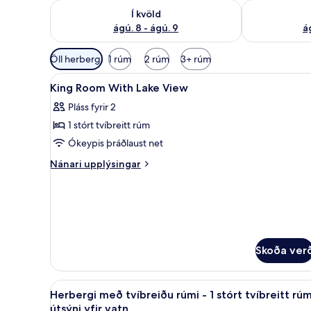
Athuga framboð í kvöld ágú. 8 - ágú. 9
Athuga frambo
Í kvöld
ágú. 8 - ágú. 9
á
Síur
Öll herbergi
1 rúm
2 rúm
3+ rúm
í
Skoða
Rúmföt af bestu gerð, dúnsæ
boði
10
King Room With Lake View
allar
fyrir
Pláss fyrir 2
myndir
herbergi
1 stórt tvíbreitt rúm
fyrir
King
Ókeypis þráðlaust net
Room
Nánari
Nánari upplýsingar
With
upplýsingar
fyrir
Lake
King
View
Room
With
Lake
Skoða ver
View
Skoða
Herbergi með tvíbreiðu rúmi - 
12
Herbergi með tvíbreiðu rúmi - 1 stórt tvíbreitt rúm
allar
útsýni yfir vatn