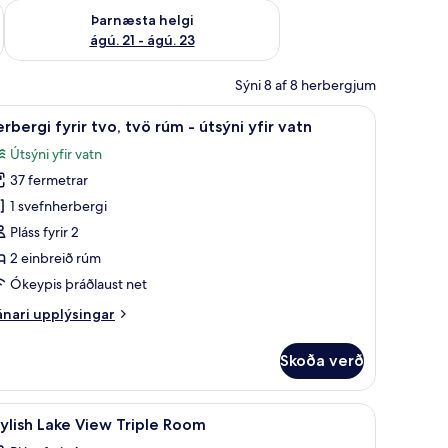
 ágú. 16
Athuga framboð þarnæstu helgi ágú. 21 - ágú. 23
Þarnæsta helgi
ágú. 21 - ágú. 23
Sýni 8 af 8 herbergjum
úm með „pillowtop“-dýnum
koða
Herbergi fyrir tvo, tvö rúm - útsýni yfir va
10
rbergi fyrir tvo, tvö rúm - útsýni yfir vatn
lar
Útsýni yfir vatn
yndir
37 fermetrar
rir
erbergi
1 svefnherbergi
rir
Pláss fyrir 2
vo,
2 einbreið rúm
vö
Ókeypis þráðlaust net
úm
nari
nari upplýsingar
plýsingar
tsýni
rir
Skoða verð
ir
rbergi
rir
atn
o,
 rúm með „pillowtop“-dýnum
- útsýni yfir vatn | Rúmföt af bestu gerð, dúnsængur, rúm með „pillowtop“-d
koða
Rúmföt af bestu gerð, dúnsængur, rúm með 
1
ö
ylish Lake View Triple Room
lar
úm