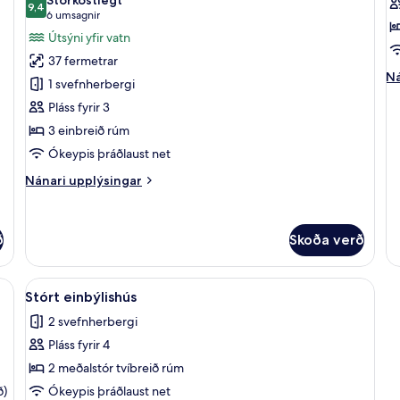
myndir
9,4
-
m
9,4 af 10
(6
6 umsagnir
út
fyrir
fy
umsagnir)
Útsýni yfir vatn
yf
Herbergi
S
va
37 fermetrar
fyrir
L
Ná
Ná
1 svefnherbergi
þrjá
V
up
Pláss fyrir 3
fy
-
T
St
3 einbreið rúm
3
R
La
einbreið
Ókeypis þráðlaust net
Vi
rúm
Tr
Nánari
Nánari upplýsingar
R
-
upplýsingar
fyrir
útsýni
Herbergi
yfir
ð
Skoða verð
fyrir
vatn
þrjá
-
úmföt af bestu gerð, dúnsængur, rúm með „pillowtop“-dýnum
Skoða
Stórt einbýlishús | Rúmföt af bestu 
3
1
Stórt einbýlishús
allar
einbreið
2 svefnherbergi
rúm
myndir
-
Pláss fyrir 4
fyrir
útsýni
Stórt
2 meðalstór tvíbreið rúm
yfir
einbýlishús
vatn
ð)
Ókeypis þráðlaust net