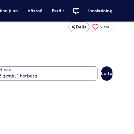
ðinn þinn
Aðstoð
Ferðir
Innskráning
Deila
Vista
Gestir
Leita