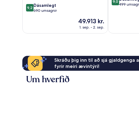
9,0
af
499 umsagn
9.2
Dásamlegt
9,2
10,
af
690 umsagnir
Dásamlegt,
10,
Verðið
49.913 kr.
499
Dásamlegt,
er
umsagnir
690
1. sep. - 2. sep.
49.913 kr.
umsagnir
Skráðu þig inn til að sjá gjaldgenga 
fyrir meiri ævintýri!
Um hverfið