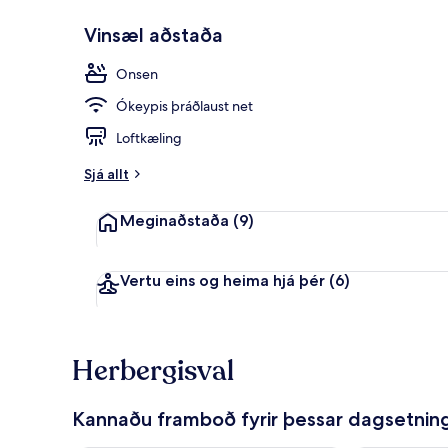
Vinsæl aðstaða
Almennings
Onsen
Ókeypis þráðlaust net
Loftkæling
Sjá allt
Meginaðstaða
(9)
Vertu eins og heima hjá þér
(6)
Herbergisval
Kannaðu framboð fyrir þessar dagsetnin