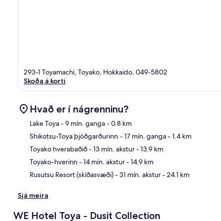
293-1 Toyamachi, Toyako, Hokkaido, 049-5802
Skoða á korti
Hvað er í nágrenninu?
Lake Toya
- 9 mín. ganga
- 0.8 km
Shikotsu-Toya þjóðgarðurinn
- 17 mín. ganga
- 1.4 km
Kor
Toyako hverabaðið
- 13 mín. akstur
- 13.9 km
Toyako-hverinn
- 14 mín. akstur
- 14.9 km
Rusutsu Resort (skíðasvæði)
- 31 mín. akstur
- 24.1 km
Sjá meira
WE Hotel Toya - Dusit Collection