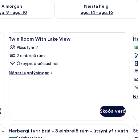
ð á morgun ágú. 9 - ágú. 10
Athuga framboð næstu helgi ágú. 14 -
Á morgun
Næsta helgi
gú. 9 - ágú. 10
ágú. 14 - ágú. 16
ngur, rúm með „pillowtop“-dýnum
Skoða
Rúmföt af bestu gerð, dúnsængur, r
S
9
Twin Room With Lake View
He
allar
al
Pláss fyrir 2
myndir
m
2 einbreið rúm
fyrir
fy
Twin
H
Ókeypis þráðlaust net
Room
fy
Nánari
Nánari upplýsingar
With
t
upplýsingar
fyrir
Lake
t
Twin
View
r
Room
Ná
Ná
-
With
up
Lake
ú
fy
ð
Skoða verð
View
yf
He
fy
v
tv
1 stórt tvíbreitt rúm - útsýni yfir vatn | Rúmföt af bestu gerð, dúnsængur,
Skoða
Herbergi fyrir þrjá - 3 einbreið rúm 
S
8
tv
 -
Herbergi fyrir þrjá - 3 einbreið rúm - útsýni yfir vatn
St
allar
al
r
Stórkostlegt