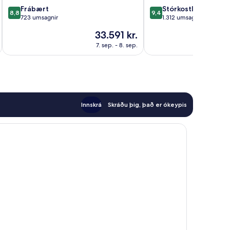
8.8
9.4
Toyako
Frábært
Miðbær
Stórkostlegt
8,8
9,4
af
af
723 umsagnir
Sapporo
1.312 umsagnir
10,
10,
Verðið
33.591 kr.
Frábært,
Stórkostlegt,
er
723
1.312
7. sep. - 8. sep.
33.591 kr.
umsagnir
umsagnir
Innskrá
Skráðu þig, það er ókeypis