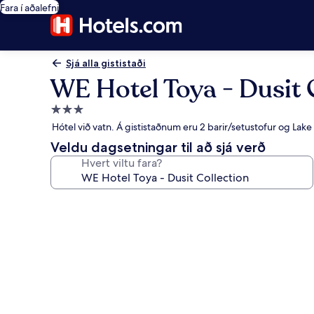
Fara í aðalefni
Sjá alla gististaði
WE Hotel Toya - Dusit 
3.0
stjörnu
Hótel við vatn. Á gististaðnum eru 2 barir/setustofur og Lake
gististaður
Veldu dagsetningar til að sjá verð
Hvert viltu fara?
Myndasafn
fyrir
WE
Hotel
Toya
-