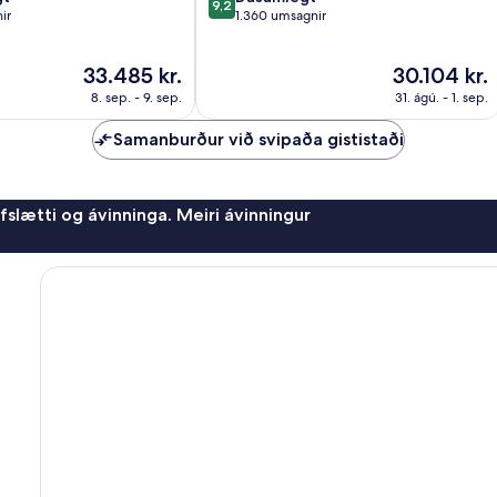
9,2
af
ir
1.360 umsagnir
10,
Dásamlegt,
Verðið
Verðið
33.485 kr.
30.104 kr.
1.360
er
er
umsagnir
8. sep. - 9. sep.
31. ágú. - 1. sep.
33.485 kr.
30.104 kr.
Samanburður við svipaða gististaði
afslætti og ávinninga. Meiri ávinningur