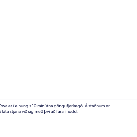
Herbergi fyr
 Toya er í einungis 10 mínútna göngufjarlægð. Á staðnum er
láta stjana við sig með því að fara í nudd.
Veitingastað