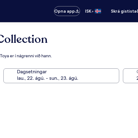
•
Opna app
ISK
Skrá gistista
Collection
 Toya er í nágrenni við hann.
Dagsetningar