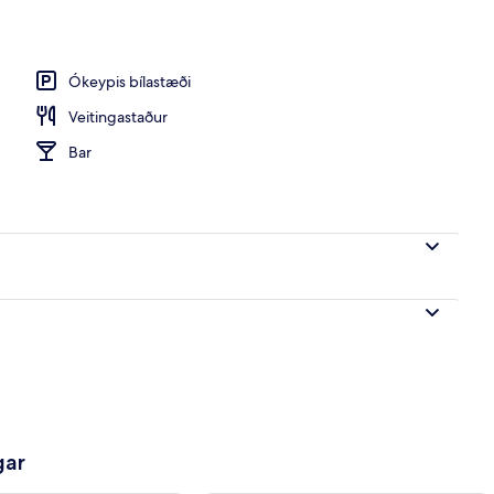
bað
Ókeypis bílastæði
Veitingastaður
Bar
gar