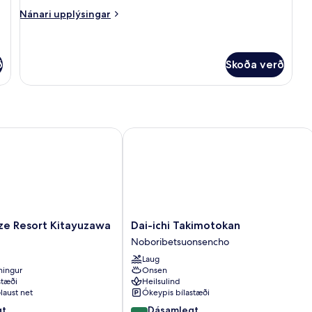
Nánari
Nánari upplýsingar
upplýsingar
fyrir
Stórt
einbýlishús
ð
Skoða verð
 Resort Kitayuzawa
Dai-ichi Takimotokan
Dai-
ze Resort Kitayuzawa
Dai-ichi Takimotokan
ichi
Noboribetsuonsencho
Takimotokan
Laug
Noboribetsuonsencho
tningur
Onsen
stæði
Heilsulind
laust net
Ókeypis bílastæði
9.2
gt
Dásamlegt