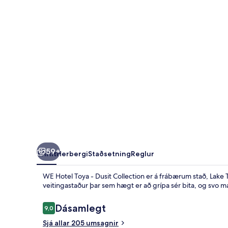
Dusit
Collection
59+
Yfirlit
Herbergi
Staðsetning
Reglur
WE Hotel Toya - Dusit Collection er á frábærum stað, Lake
veitingastaður þar sem hægt er að grípa sér bita, og svo má 
Umsagnir
Dásamlegt
9,0
9,0 af 10
Sjá allar 205 umsagnir