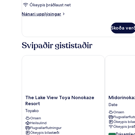
útsýni
einbýlishús
Ókeypis þráðlaust net
yfir
vatn
Nánari
Nánari upplýsingar
upplýsingar
fyrir
Skoða ver
Stórt
Deluxe-
einbýlishús
Svipaðir gististaðir
The Lake View Toya Nonokaze Resort
Midorinokaze
The
Midorinokaze
The Lake View Toya Nonokaze
Midorinoka
Lake
Resort
Resort
Date
View
Kitayuzawa
Toyako
Onsen
Toya
Date
Flugvallarflu
Nonokaze
Onsen
Ókeypis bíla
Heilsulind
Resort
Ókeypis þráð
Flugvallarflutningur
Toyako
Ókeypis bílastæði
9.0
Dásamle