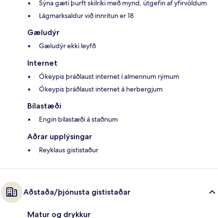
Sýna gæti þurft skilríki með mynd, útgefin af yfirvöldum
Lágmarksaldur við innritun er 18
Gæludýr
Gæludýr ekki leyfð
Internet
Ókeypis þráðlaust internet í almennum rýmum
Ókeypis þráðlaust internet á herbergjum
Bílastæði
Engin bílastæði á staðnum
Aðrar upplýsingar
Reyklaus gististaður
Aðstaða/þjónusta gististaðar
Matur og drykkur