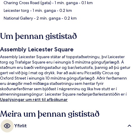
Charing Cross Road (gata)
- 1 mín. ganga
- 0.1 km
Leicester torg
- 1 mín. ganga
- 0.2 km
National Gallery
- 2 mín. ganga
- 0.2 km
Um þennan gististað
Assembly Leicester Square
Assembly Leicester Square státar af toppstaðsetningu, því Leicester
torg og Trafalgar Square eru í einungis 5 mínútna göngufjarlægð. Á
staðnum eru bæði veitingastaður og bar/setustofa, þannig að þú getur
gert vel við þig í mat og drykk. Þar að auki eru Piccadilly Circus og
Oxford Street í einungis 10 mínútna göngufjarlægð. Aðrir ferðamenn
eru ánægðir með miðlæga staðsetningu sem hentar fyrir
skoðunarferðirnar sem bjóðast í nágrenninu og líka hve stutt er í
almenningssamgöngur: Leicester Square neðanjarðarlestarstöðin er í
örfárra skrefa fjarlægð og Charing Cross neðanjarðarlestarstöðin er í 4
Upplýsingar um rétt til afbókunar
mínútna göngufjarlægð.
Meira um þennan gististað
Yfirlit