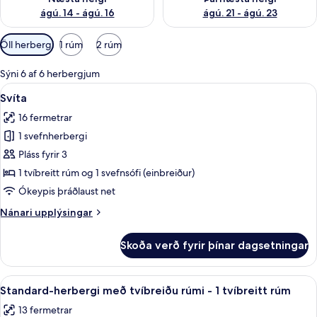
ágú. 14 - ágú. 16
ágú. 21 - ágú. 23
Síur
Öll herbergi
1 rúm
2 rúm
í
boði
Sýni 6 af 6 herbergjum
fyrir
Skoða
Svíta | Hljóðeinangrun, ókeypis þráðl
11
Svíta
herbergi
allar
16 fermetrar
myndir
1 svefnherbergi
fyrir
Svíta
Pláss fyrir 3
1 tvíbreitt rúm og 1 svefnsófi (einbreiður)
Ókeypis þráðlaust net
Nánari
Nánari upplýsingar
upplýsingar
fyrir
Skoða verð fyrir þínar dagsetningar
Svíta
Skoða
Standard-herbergi með tvíbreiðu rúmi 
27
Standard-herbergi með tvíbreiðu rúmi - 1 tvíbreitt rúm
allar
13 fermetrar
myndir