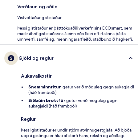
Verðlaun og aðild
Vistvottaður gististaður
Þessi gististaður er þátttökuaðili verkefnisins ECOsmart, sem
mælir áhrif gististaðarins á einn eða fleiri eftirtalinna þátta:
umhverfi, samfélag, menningararfleifð, staðbundið hagkerfi.
Gjöld og reglur
Aukavalkostir
Snemminnritun
getur verið möguleg gegn aukagjaldi
(háð framboði)
Síðbúin brottför
getur verið möguleg gegn
aukagjaldi (háð framboði)
Reglur
Þessi gististaður er undir stjórn atvinnugestgjafa. Að bjóða
upp á gistingu er hluti af starfi hans, rekstri og aðalfagi.