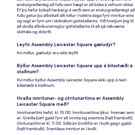
endurgreiðanleg að fullu sem hægt er að bóka á vefnum okkar.
Ef þú hefur bókað herbergi á verði sem er endurgreiðanlegt að
fullu getur þú afbókað allt niður í nokkra daga fyrir innritun eins
og sagt er fyrir um í skilmálum gististaðarins. Við hvetjum þig til
að skoða afbókunarreglur gististaðarins til að sjá nákvæma
skilmála og skilyrði.
Leyfir Assembly Leicester Square gæludýr?
Því miður, gæludýr eru ekki leyfð.
Býður Assembly Leicester Square upp á bílastæði á
staðnum?
Því miður býður Assembly Leicester Square ekki upp á nein
bílastæði á staðnum.
Hvaða innritunar- og útritunartíma er Assembly
Leicester Square með?
Innritunartími hefst: kl. 15:00. Innritunartíma lýkur: hvenær sem
er. Greiða þarf gjald fyrir að innrita sig snemma (háð framboði).
Útritunartími er kl. 11:00. Síðbúin brottför er í boði gegn gjaldi
(háð framboði). Snertilaus innritun er í boði.