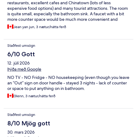
restaurants, excellent cafes and Chinatown (lots of less
expensive food options) and many tourist attractions. The room
is quite small, especially the bathroom sink. A faucet with a bit
more counter space would be much more convenient and
comfortable. Overall, pleasant for a short stay.
Jean yan jun, 3 nætur/nátta ferð
Staðfest umsögn
6/10 Gott
12. júlí 2026
Þýða með Google
NO TV - NO Fridge - NO housekeeping (even though you leave
an “Out” sign on door handle - stayed 3 nights - lack of counter
or space to put anything on in bathroom.
Glenn, 3 nætur/nátta ferð
Staðfest umsögn
8/10 Mjög gott
30. mars 2026