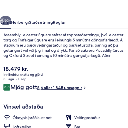
rra
Næsta
63+
Yfirlit
Herbergi
Staðsetning
Reglur
Assembly Leicester Square státar af toppstaðsetningu, því Leicester
torg og Trafalgar Square eru í einungis 5 mínútna göngufjarlægð. Á
staðnum eru bæði veitingastaður og bar/setustofa, þannig að þú
getur gert vel við þig í mat og drykk. Þar að auki eru Piccadilly Circus
og Oxford Street í einungis 10 mínútna göngufjarlægð. Aðrir
ferðamenn eru ánægðir með miðlæga staðsetningu sem hentar fyrir
skoðunarferðirnar sem bjóðast í nágrenninu og líka hve stutt er í
Núverandi
18.479 kr.
almenningssamgöngur: Leicester Square neðanjarðarlestarstöðin er
verð
inniheldur skatta og gjöld
í örfárra skrefa fjarlægð og Charing Cross neðanjarðarlestarstöðin er í
er
31. ágú. - 1. sep.
4 mínútna göngufjarlægð.
Svalir
18.479 kr.
Umsagnir
Mjög gott
8,0
Sjá allar 1.845 umsagnir
8,0 af 10
Vinsæl aðstaða
Ókeypis þráðlaust net
Veitingastaður
Loftkæling
Bar