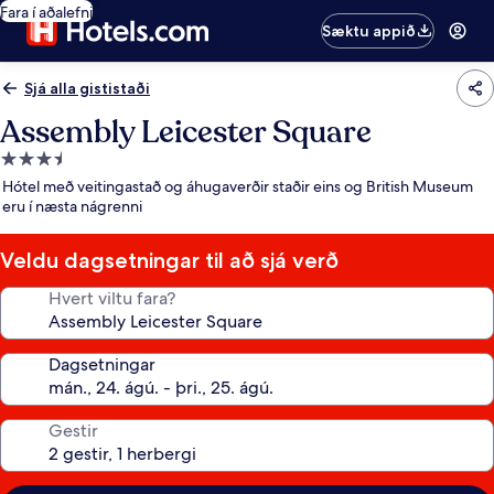
Fara í aðalefni
Sæktu appið
Sjá alla gististaði
Assembly Leicester Square
3.5
stjörnu
Hótel með veitingastað og áhugaverðir staðir eins og British Museum
gististaður
eru í næsta nágrenni
Veldu dagsetningar til að sjá verð
Hvert viltu fara?
Dagsetningar
Gestir