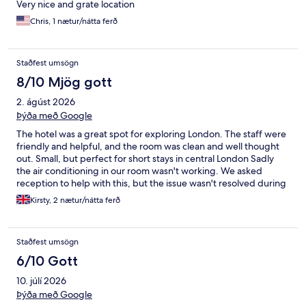
Very nice and grate location
Chris, 1 nætur/nátta ferð
Staðfest umsögn
8/10 Mjög gott
2. ágúst 2026
Þýða með Google
The hotel was a great spot for exploring London. The staff were
friendly and helpful, and the room was clean and well thought
out. Small, but perfect for short stays in central London Sadly
the air conditioning in our room wasn't working. We asked
reception to help with this, but the issue wasn't resolved during
our stay.
Kirsty, 2 nætur/nátta ferð
Staðfest umsögn
6/10 Gott
10. júlí 2026
Þýða með Google