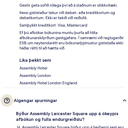
Gestir geta sofið rólega því að á staðnum er slökkvitæki.
Þessi gististaður tekur við debet- eða kreditkortum og
debetkortum. Ekki er tekið við reiðufé.
Samþykkt kreditkort: Visa, Mastercard
Ef þú afbókar bókunina muntu þurfa að hlíta
afbókunarskilyrðum gestgjafans. Í samræmi við reglugerðir
ESB um neytendarétt eru bókunarþjónustur gististaða ekki
háðar rétti til að hætta við.
Líka þekkt sem
Assembly Hotel
Assembly London
Assembly Hotel London England
Algengar spurningar
Býður Assembly Leicester Square upp á ókeypis
afbókun og fulla endurgreiðslu?
Já, Assembly Leicester Square býður upp á herbergi sem eru