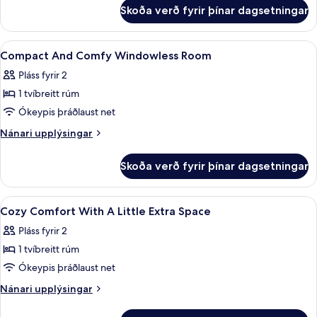
1
fyrir
Skoða verð fyrir þínar dagsetningar
Standard-
tvíbreitt
herbergi
rúm
með
Skoða
Hljóðeinangrun, ókeypis þráðlaus net
(No
28
tvíbreiðu
Compact And Comfy Windowless Room
allar
rúmi
Window)
Pláss fyrir 2
-
myndir
1
1 tvíbreitt rúm
fyrir
tvíbreitt
Compact
Ókeypis þráðlaust net
rúm
And
(No
Nánari
Nánari upplýsingar
Window)
Comfy
upplýsingar
fyrir
Windowless
Skoða verð fyrir þínar dagsetningar
Compact
Room
And
Comfy
Skoða
Hljóðeinangrun, ókeypis þráðlaus net
39
Windowless
Cozy Comfort With A Little Extra Space
allar
Room
Pláss fyrir 2
myndir
1 tvíbreitt rúm
fyrir
Cozy
Ókeypis þráðlaust net
Comfort
Nánari
Nánari upplýsingar
With
upplýsingar
fyrir