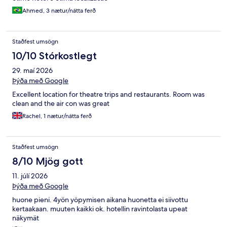
Ahmed, 3 nætur/nátta ferð
Staðfest umsögn
10/10 Stórkostlegt
29. maí 2026
Þýða með Google
Excellent location for theatre trips and restaurants. Room was
clean and the air con was great
Rachel, 1 nætur/nátta ferð
Staðfest umsögn
8/10 Mjög gott
11. júlí 2026
Þýða með Google
huone pieni. 4yön yöpymisen aikana huonetta ei siivottu
kertaakaan. muuten kaikki ok. hotellin ravintolasta upeat
näkymät