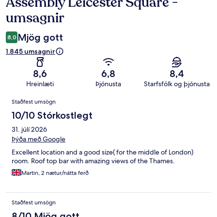
Assembly Leicester Square -
Umsagnir
umsagnir
Mjög gott
8,0
1.845 umsagnir
8,6
6,8
8,4
Hreinlæti
Þjónusta
Starfsfólk og þjónusta
Umsagnir
Staðfest umsögn
10/10 Stórkostlegt
31. júlí 2026
Þýða með Google
Excellent location and a good size( for the middle of London)
room. Roof top bar with amazing views of the Thames.
Martin, 2 nætur/nátta ferð
Staðfest umsögn
8/10 Mjög gott