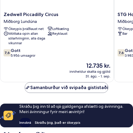
Zedwell
STG
Zedwell Piccadilly Circus
STG Ho
Piccadilly
Hotel
Miðborg Lundúna
Miðbor
Circus
London
Ókeypis þráðlaust net
Loftkæling
Ókeypi
Miðborg
Oxford
Móttaka opin allan
Reyklaust
Bar
Lundúna
Street
sólarhringinn, alla daga
Miðbor
vikunnar
Lundún
7.6
7.6
Gott
Got
7,6
7,6
af
af
5.956 umsagnir
3.98
10,
10,
Verðið
12.735 kr.
Gott,
Gott,
er
5.956
3.983
inniheldur skatta og gjöld
12.735 kr.
31. ágú. - 1. sep.
umsagnir
umsagni
Samanburður við svipaða gististaði
Skráðu þig inn til að sjá gjaldgenga afslætti og ávinninga.
Meiri ávinningur fyrir meiri ævintýri!
Innskrá
Skráðu þig, það er ókeypis