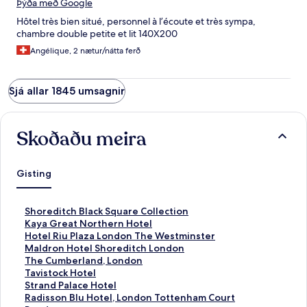
Þýða með Google
Hôtel très bien situé, personnel à l’écoute et très sympa,
chambre double petite et lit 140X200
Angélique, 2 nætur/nátta ferð
Sjá allar 1845 umsagnir
Skoðaðu meira
Gisting
H
Shoreditch Black Square Collection
l
H
Kaya Great Northern Hotel
e
l
H
Hotel Riu Plaza London The Westminster
k
e
l
H
Maldron Hotel Shoreditch London
k
k
e
l
H
The Cumberland, London
u
k
k
e
l
H
Tavistock Hotel
r
u
k
k
e
l
H
Strand Palace Hotel
s
r
u
k
k
e
l
H
Radisson Blu Hotel, London Tottenham Court