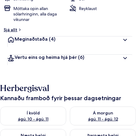
Móttaka opin allan
Reyklaust
sólarhringinn, alla daga
vikunnar
Sjá allt
Meginaðstaða
(4)
Vertu eins og heima hjá þér
(6)
Herbergisval
Kannaðu framboð fyrir þessar dagsetningar
Athuga framboð í kvöld ágú. 10 - ágú. 11
Athuga framboð á morgun ágú. 
Í kvöld
Á morgun
ágú. 10 - ágú. 11
ágú. 11 - ágú. 12
Athuga framboð næstu helgi ágú. 14 - ágú. 16
Athuga framboð þarnæstu helg
Næsta helgi
Þarnæsta helgi