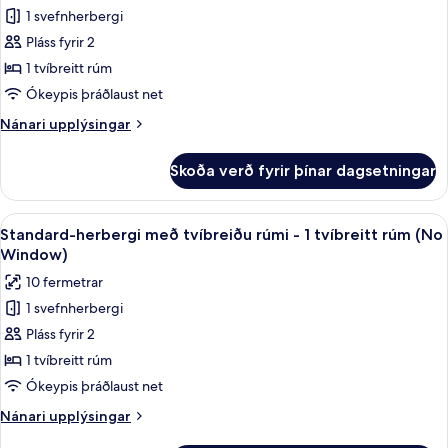
1 svefnherbergi
fyrir
Standard-
Pláss fyrir 2
herbergi
1 tvíbreitt rúm
með
Ókeypis þráðlaust net
tvíbreiðu
Nánari
Nánari upplýsingar
rúmi
upplýsingar
-
fyrir
Skoða verð fyrir þínar dagsetningar
Standard-
1
herbergi
tvíbreitt
með
Skoða
Hljóðeinangrun, ókeypis þráðlaus net
rúm
14
tvíbreiðu
Standard-herbergi með tvíbreiðu rúmi - 1 tvíbreitt rúm (No
allar
rúmi
Window)
-
myndir
10 fermetrar
1
fyrir
tvíbreitt
1 svefnherbergi
Standard-
rúm
Pláss fyrir 2
herbergi
með
1 tvíbreitt rúm
tvíbreiðu
Ókeypis þráðlaust net
rúmi
Nánari
Nánari upplýsingar
-
upplýsingar