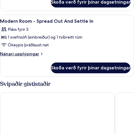
A
Skoða verð fyrir þínar dagsetningar
Cozy
Little
Comfort
Extra
With
Skoða
Hljóðeinangrun, ókeypis þráðlaus net
11
Space
A
Modern Room - Spread Out And Settle In
allar
Little
Pláss fyrir 3
Extra
myndir
Space
1 svefnsófi (einbreiður) og 1 tvíbreitt rúm
fyrir
Modern
Ókeypis þráðlaust net
Room
Nánari
Nánari upplýsingar
-
upplýsingar
fyrir
Spread
Skoða verð fyrir þínar dagsetningar
Modern
Out
Room
And
-
Svipaðir gististaðir
Settle
Spread
Out
In
Zedwell Piccadilly Circus
STG Hote
And
Settle
In