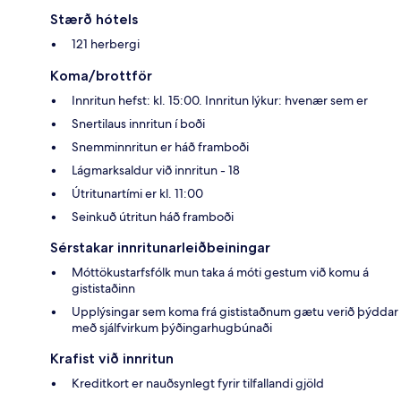
Stærð hótels
121 herbergi
Koma/brottför
Innritun hefst: kl. 15:00. Innritun lýkur: hvenær sem er
Snertilaus innritun í boði
Snemminnritun er háð framboði
Lágmarksaldur við innritun - 18
Útritunartími er kl. 11:00
Seinkuð útritun háð framboði
Sérstakar innritunarleiðbeiningar
Móttökustarfsfólk mun taka á móti gestum við komu á
gististaðinn
Upplýsingar sem koma frá gististaðnum gætu verið þýddar
með sjálfvirkum þýðingarhugbúnaði
Krafist við innritun
Kreditkort er nauðsynlegt fyrir tilfallandi gjöld