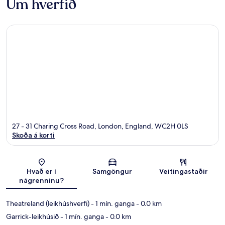
Um hverfið
27 - 31 Charing Cross Road, London, England, WC2H 0LS
Skoða á korti
Kort
Hvað er í
Samgöngur
Veitingastaðir
nágrenninu?
Theatreland (leikhúshverfi)
- 1 mín. ganga
- 0.0 km
Garrick-leikhúsið
- 1 mín. ganga
- 0.0 km