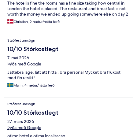
The hotel is fine the rooms has a fine size taking how central in
London the hotel is placed. The restaurant and breakfast is not
worth the money we ended up going somewhere else on day 2
Christian, 2 nætur/nátta ferð
Staðfest umsögn
10/10 Stórkostlegt
7. maí 2026
Þýða með Google
Jättebra läge, lätt att hitta , bra personal Mycket bra frukost
med fin utsikt !
Malin, 4 nætur/nátta ferð
Staðfest umsögn
10/10 Stórkostlegt
27. mars 2026
Þýða með Google
otimo hotel e otima localizacao