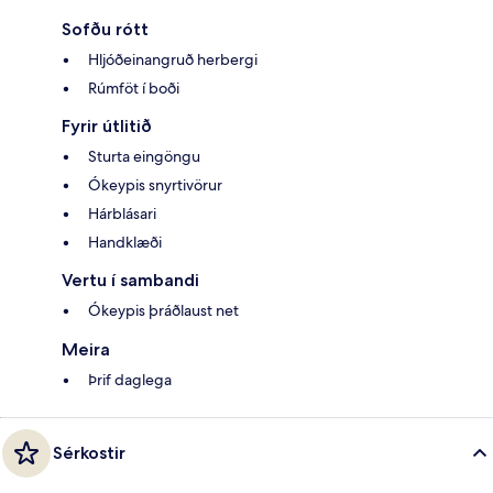
Sofðu rótt
Hljóðeinangruð herbergi
Rúmföt í boði
Fyrir útlitið
Sturta eingöngu
Ókeypis snyrtivörur
Hárblásari
Handklæði
Vertu í sambandi
Ókeypis þráðlaust net
Meira
Þrif daglega
Sérkostir