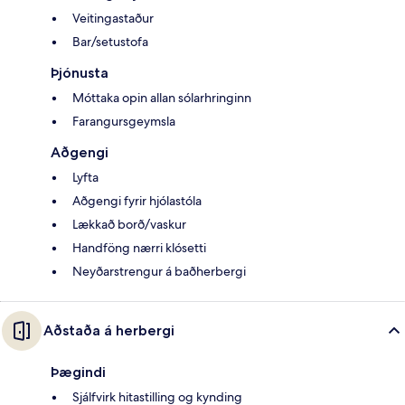
Veitingastaður
Bar/setustofa
Þjónusta
Móttaka opin allan sólarhringinn
Farangursgeymsla
Aðgengi
Lyfta
Aðgengi fyrir hjólastóla
Lækkað borð/vaskur
Handföng nærri klósetti
Neyðarstrengur á baðherbergi
Aðstaða á herbergi
Þægindi
Sjálfvirk hitastilling og kynding