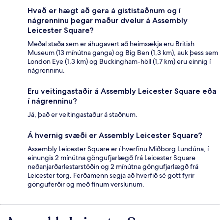
Hvað er hægt að gera á gististaðnum og í
nágrenninu þegar maður dvelur á Assembly
Leicester Square?
Meðal staða sem er áhugavert að heimsækja eru British
Museum (13 mínútna ganga) og Big Ben (1,3 km), auk þess sem
London Eye (1,3 km) og Buckingham-höll (1,7 km) eru einnig í
nágrenninu.
Eru veitingastaðir á Assembly Leicester Square eða
í nágrenninu?
Já, það er veitingastaður á staðnum.
Á hvernig svæði er Assembly Leicester Square?
Assembly Leicester Square er í hverfinu Miðborg Lundúna, í
einungis 2 mínútna göngufjarlægð frá Leicester Square
neðanjarðarlestarstöðin og 2 mínútna göngufjarlægð frá
Leicester torg. Ferðamenn segja að hverfið sé gott fyrir
gönguferðir og með fínum verslunum.