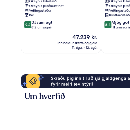
Ókeypis bílastæði
Ókeypis bíla
Iceland
Ókeypis þráðlaust net
Ókeypis þráð
Hotels
Veitingastaður
Veitingastaðu
Mývatni
Bar
Þvottaaðstað
9.2
8.4
Dásamlegt
Mjög got
9,2
8,4
af
af
812 umsagnir
111 umsagni
10,
10,
Verðið
47.239 kr.
Dásamlegt,
Mjög
er
812
gott,
inniheldur skatta og gjöld
47.239 kr.
11. ágú. - 12. ágú.
umsagnir
111
umsagnir
Skráðu þig inn til að sjá gjaldgenga 
fyrir meiri ævintýri!
Um hverfið