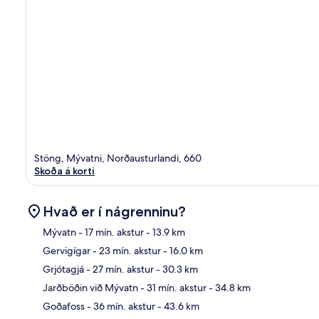
Stöng, Mývatni, Norðausturlandi, 660
Skoða á korti
Hvað er í nágrenninu?
Mývatn
- 17 mín. akstur
- 13.9 km
Gervigígar
- 23 mín. akstur
- 16.0 km
Kor
Grjótagjá
- 27 mín. akstur
- 30.3 km
Jarðböðin við Mývatn
- 31 mín. akstur
- 34.8 km
Goðafoss
- 36 mín. akstur
- 43.6 km