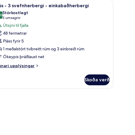
baðherbergi | Skrifborð, myrkratjöld/-gardínur, straujárn/strauborð
koða
Hús - 3 svefnherbergi - einkabaðherbergi | V
9
já
s - 3 svefnherbergi - einkabaðherbergi
lar
Stórkostlegt
meiginlegt
yndir
,0
10,0 af 10
(3
3 umsagnir
ðherbergi
rir
umsagnir)
Útsýni til fjalla
ús
48 fermetrar
Pláss fyrir 5
1 meðalstórt tvíbreitt rúm og 3 einbreið rúm
vefnherbergi
Ókeypis þráðlaust net
inkabaðherbergi
nari
nari upplýsingar
plýsingar
rir
Skoða verð
ús
efnherbergi
nkabaðherbergi