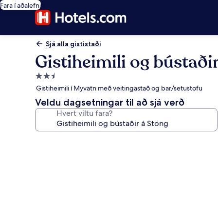
Fara í aðalefni
Sjá alla gististaði
Gistiheimili og bústaði
2.5
stjörnu
Gistiheimili í Myvatn með veitingastað og bar/setustofu
gististaður
Veldu dagsetningar til að sjá verð
Hvert viltu fara?
Myndasafn
fyrir
Gistiheimili
og
bústaðir
á