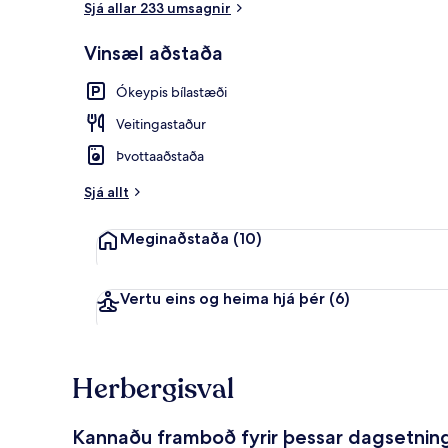
Sjá allar 233 umsagnir
Vinsæl aðstaða
Heitur pottu
Ókeypis bílastæði
Veitingastaður
Þvottaaðstaða
Sjá allt
Meginaðstaða
(10)
Vertu eins og heima hjá þér
(6)
Herbergisval
Kannaðu framboð fyrir þessar dagsetnin