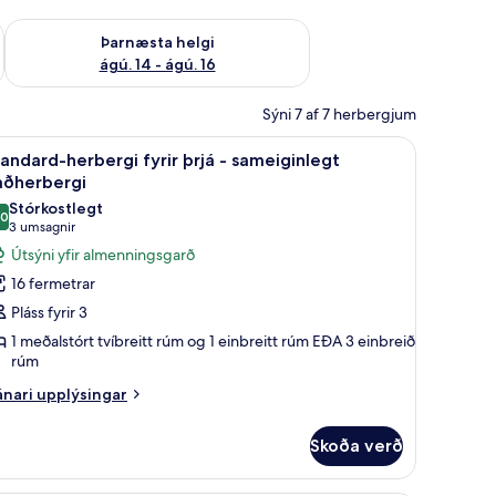
ágú. 9
Athuga framboð þarnæstu helgi ágú. 14 - ágú. 16
Þarnæsta helgi
ágú. 14 - ágú. 16
Sýni 7 af 7 herbergjum
uborð
ðherbergi | Skrifborð, myrkratjöld/-gardínur, straujárn/strauborð
koða
Standard-herbergi fyrir þrjá - sameiginlegt b
5
andard-herbergi fyrir þrjá - sameiginlegt
lar
aðherbergi
yndir
Stórkostlegt
,0
rir
10,0 af 10
(3
3 umsagnir
tandard-
umsagnir)
Útsýni yfir almenningsgarð
erbergi
16 fermetrar
rir
Pláss fyrir 3
rjá
1 meðalstórt tvíbreitt rúm og 1 einbreitt rúm EÐA 3 einbreið
rúm
ameiginlegt
nari
nari upplýsingar
aðherbergi
plýsingar
rir
Skoða verð
andard-
rbergi
rir