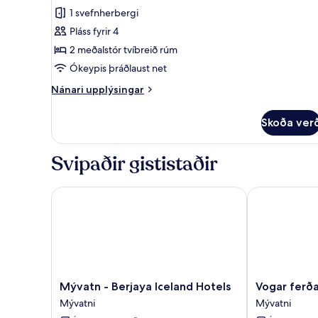
einbýlishús
1 svefnherbergi
-
Pláss fyrir 4
2
2 meðalstór tvíbreið rúm
svefnherbergi
Ókeypis þráðlaust net
-
einkabaðherbergi
Nánari
Nánari upplýsingar
upplýsingar
fyrir
Skoða ver
Einnar
hæðar
einbýlishús
Svipaðir gististaðir
-
2
svefnherbergi
Mývatn - Berjaya Iceland Hotels
Vogar ferðaþ
-
einkabaðherbergi
Mývatn
Vogar
Mývatn - Berjaya Iceland Hotels
Vogar ferð
-
ferðaþjónusta
Mývatni
Mývatni
Berjaya
Mývatni