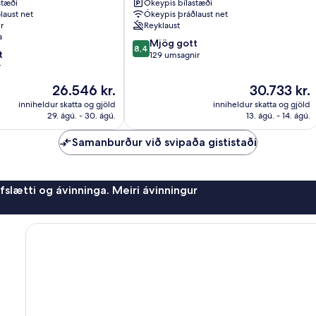
stæði
Ókeypis bílastæði
laust net
Ókeypis þráðlaust net
r
Reyklaust
a
8.4
Mjög gott
8,4
t
af
129 umsagnir
r
10,
Mjög
Verðið
Verðið
26.546 kr.
30.733 kr.
gott,
er
er
inniheldur skatta og gjöld
inniheldur skatta og gjöld
129
26.546 kr.
30.733 kr.
29. ágú. - 30. ágú.
13. ágú. - 14. ágú.
umsagnir
Samanburður við svipaða gististaði
afslætti og ávinninga. Meiri ávinningur