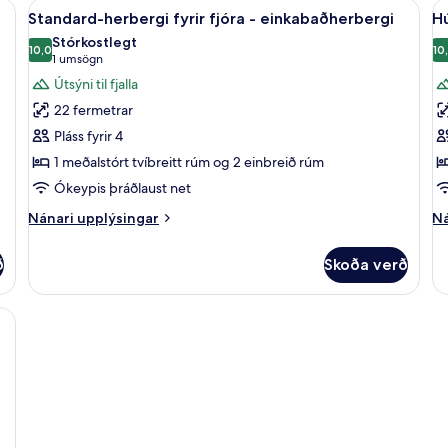
tvo
 einkabaðherbergi | Skrifborð, myrkratjöld/-gardínur, straujárn/strauborð
Skoða
Standard-herbergi fyrir fjóra - einka
S
6
þr
Standard-herbergi fyrir fjóra - einkabaðherbergi
Hú
-
allar
al
-
einkabaðherbergi
Stórkostlegt
myndir
10,0
sa
m
10
10,0 af 10
(1
1 umsögn
ba
fyrir
fy
umsögn)
Útsýni til fjalla
Standard-
H
22 fermetrar
herbergi
-
Pláss fyrir 4
fyrir
3
1 meðalstórt tvíbreitt rúm og 2 einbreið rúm
fjóra
s
Ókeypis þráðlaust net
-
-
einkabaðherbergi
e
Nánari
Ná
Nánari upplýsingar
Ná
upplýsingar
up
fyrir
fy
ð
Skoða verð
Standard-
H
herbergi
-
fyrir
3
vefnherbergi - einkabaðherbergi | Verönd/útipallur
fjóra
sv
-
-
einkabaðherbergi
ei