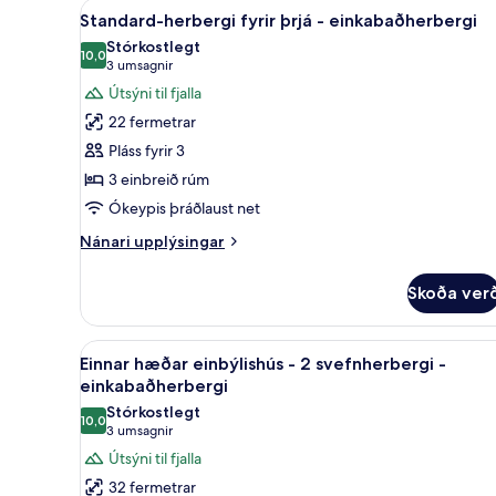
Skoða
Standard-herbergi fyrir þrjá -
5
-
Standard-herbergi fyrir þrjá - einkabaðherbergi
allar
sameiginlegt
Stórkostlegt
baðherbergi
myndir
10,0
10,0 af 10
(3
3 umsagnir
fyrir
umsagnir)
Útsýni til fjalla
Standard-
22 fermetrar
herbergi
Pláss fyrir 3
fyrir
3 einbreið rúm
þrjá
Ókeypis þráðlaust net
-
einkabaðherbergi
Nánari
Nánari upplýsingar
upplýsingar
fyrir
Skoða ver
Standard-
herbergi
fyrir
Skoða
Einnar hæðar einbýlishús - 2 s
6
þrjá
Einnar hæðar einbýlishús - 2 svefnherbergi -
allar
-
einkabaðherbergi
einkabaðherbergi
myndir
Stórkostlegt
10,0
fyrir
10,0 af 10
(3
3 umsagnir
Einnar
umsagnir)
Útsýni til fjalla
hæðar
32 fermetrar