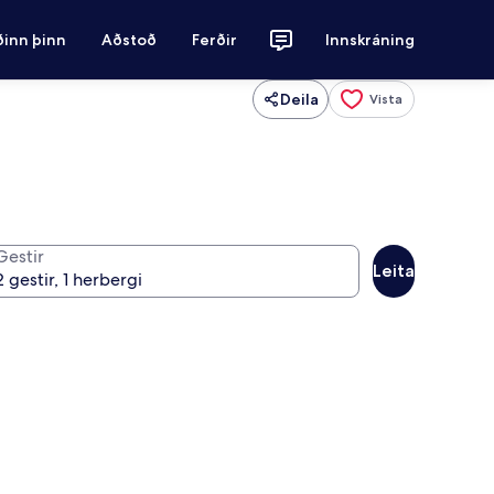
ðinn þinn
Aðstoð
Ferðir
Innskráning
Deila
Vista
Gestir
Leita