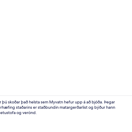
Morgunverða
egar þú skoðar það helsta sem Myvatn hefur upp á að bjóða. Þegar
 Sérhæfing staðarins er staðbundin matargerðarlist og býður hann
setustofa og verönd.
Skrifborð, m