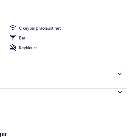
r utandyra
Ókeypis þráðlaust net
Bar
Reyklaust
gar