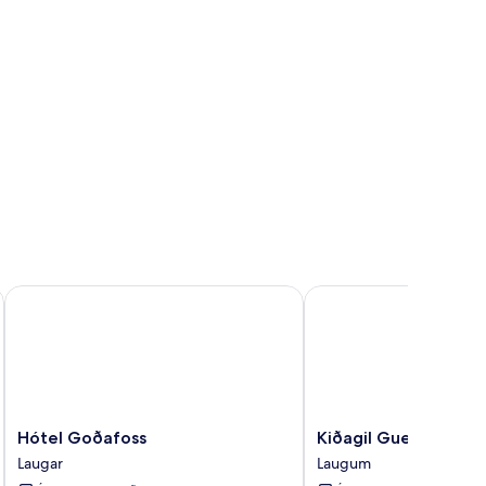
Hótel Goðafoss
Kiðagil Guesthouse
Hótel
Kiðagil
Hótel Goðafoss
Kiðagil Guesthouse
Goðafoss
Guesthouse
Laugar
Laugum
Laugar
Laugum