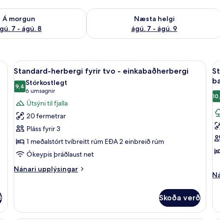
ð á morgun ágú. 7 - ágú. 8
Athuga framboð næstu helgi ágú. 7 - 
Á morgun
Næsta helgi
gú. 7 - ágú. 8
ágú. 7 - ágú. 9
sameiginlegt baðherbergi | Skrifborð, myrkratjöld/-gardínur, straujárn/stra
Skoða
Standard-herbergi fyrir tvo - einkaba
S
6
Standard-herbergi fyrir tvo - einkabaðherbergi
St
allar
al
b
Stórkostlegt
myndir
9,4
m
9,4 af 10
(6
6 umsagnir
10
fyrir
fy
umsagnir)
Útsýni til fjalla
Standard-
S
20 fermetrar
herbergi
h
Pláss fyrir 3
fyrir
fy
1 meðalstórt tvíbreitt rúm EÐA 2 einbreið rúm
tvo
þ
Ókeypis þráðlaust net
-
-
einkabaðherbergi
s
Nánari
Nánari upplýsingar
Ná
Ná
upplýsingar
b
up
fyrir
fy
Standard-
ð
Skoða verð
St
herbergi
he
fyrir
fy