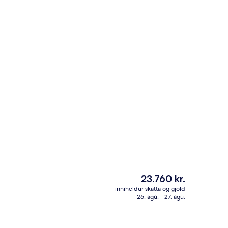
rhlaðborð daglega gegn gjaldi
Hús - 3 svefnherbergi - einkabaðherb
Núverandi
23.760 kr.
verð
inniheldur skatta og gjöld
er
26. ágú. - 27. ágú.
yrkratjöld/-gardínur, straujárn/strauborð
Morgunverðarhlaðborð daglega gegn
23.760 kr.