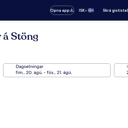
•
Opna app
ISK
Skrá gistista
r á Stöng
Dagsetningar