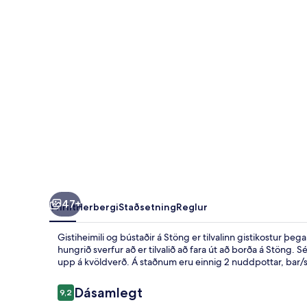
Stöng
47+
Yfirlit
Herbergi
Staðsetning
Reglur
Gistiheimili og bústaðir á Stöng er tilvalinn gistikostur þ
hungrið sverfur að er tilvalið að fara út að borða á Stöng.
upp á kvöldverð. Á staðnum eru einnig 2 nuddpottar, bar/
Umsagnir
Dásamlegt
9,2
9,2 af 10