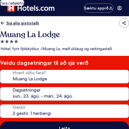
Fara í aðalefni
Sæktu appið
Sjá alla gististaði
Muang La Lodge
4.0
stjörnu
Hótel, fyrir fjölskyldur, í Muang La, með útilaug og veitingastað
gististaður
Veldu dagsetningar til að sjá verð
Hvert viltu fara?
Dagsetningar
Gestir
Leita