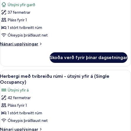
-
myndir
Útsýni yfir garð
útsýni
fyrir
yfir
37 fermetrar
Herbergi
garð
Pláss fyrir 1
með
tvíbreiðu
1 stórt tvíbreitt rúm
rúmi
Ókeypis þráðlaust net
-
Nánari
Nánari upplýsingar
útsýni
upplýsingar
yfir
fyrir
Skoða verð fyrir þínar dagsetningar
Herbergi
garð
með
(Single
tvíbreiðu
Skoða
1 svefnherbergi, rúmföt af bestu ger
Occupancy)
18
rúmi
Herbergi með tvíbreiðu rúmi - útsýni yfir á (Single
allar
-
Occupancy)
útsýni
myndir
Útsýni yfir á
yfir
fyrir
garð
42 fermetrar
Herbergi
(Single
Pláss fyrir 1
með
Occupancy)
tvíbreiðu
1 stórt tvíbreitt rúm
rúmi
Ókeypis þráðlaust net
-
Nánari
Nánari upplýsingar