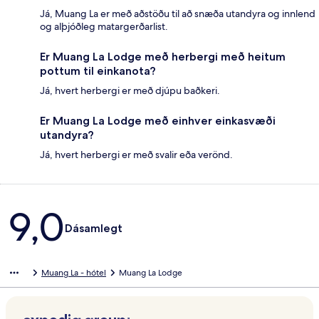
Já, Muang La er með aðstöðu til að snæða utandyra og innlend
og alþjóðleg matargerðarlist.
Er Muang La Lodge með herbergi með heitum
pottum til einkanota?
Já, hvert herbergi er með djúpu baðkeri.
Er Muang La Lodge með einhver einkasvæði
utandyra?
Já, hvert herbergi er með svalir eða verönd.
Umsagnir
9,0
Dásamlegt
Muang La - hótel
Muang La Lodge