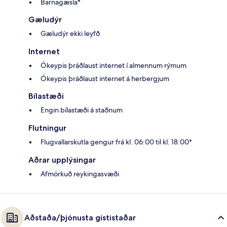
Barnagæsla*
Gæludýr
Gæludýr ekki leyfð
Internet
Ókeypis þráðlaust internet í almennum rýmum
Ókeypis þráðlaust internet á herbergjum
Bílastæði
Engin bílastæði á staðnum
Flutningur
Flugvallarskutla gengur frá kl. 06:00 til kl. 18:00*
Aðrar upplýsingar
Afmörkuð reykingasvæði
Aðstaða/þjónusta gististaðar