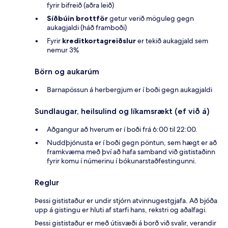
fyrir bifreið (aðra leið)
Síðbúin brottför
getur verið möguleg gegn
aukagjaldi (háð framboði)
Fyrir
kreditkortagreiðslur
er tekið aukagjald sem
nemur 3%
Börn og aukarúm
Barnapössun á herbergjum er í boði gegn aukagjaldi
Sundlaugar, heilsulind og líkamsrækt (ef við á)
Aðgangur að hverum er í boði frá 6:00 til 22:00.
Nuddþjónusta er í boði gegn pöntun, sem hægt er að
framkvæma með því að hafa samband við gististaðinn
fyrir komu í númerinu í bókunarstaðfestingunni.
Reglur
Þessi gististaður er undir stjórn atvinnugestgjafa. Að bjóða
upp á gistingu er hluti af starfi hans, rekstri og aðalfagi.
Þessi gististaður er með útisvæði á borð við svalir, verandir