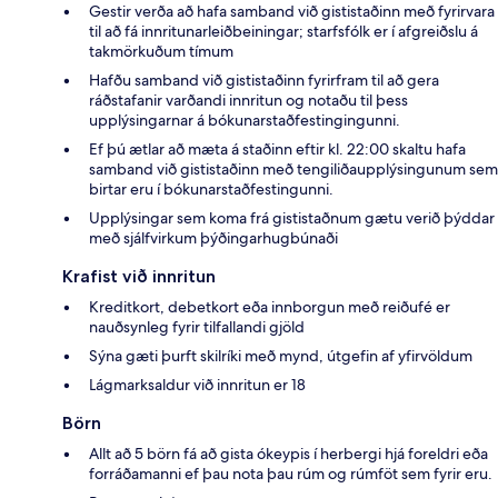
Gestir verða að hafa samband við gististaðinn með fyrirvara
til að fá innritunarleiðbeiningar; starfsfólk er í afgreiðslu á
takmörkuðum tímum
Hafðu samband við gististaðinn fyrirfram til að gera
ráðstafanir varðandi innritun og notaðu til þess
upplýsingarnar á bókunarstaðfestingingunni.
Ef þú ætlar að mæta á staðinn eftir kl. 22:00 skaltu hafa
samband við gististaðinn með tengiliðaupplýsingunum sem
birtar eru í bókunarstaðfestingunni.
Upplýsingar sem koma frá gististaðnum gætu verið þýddar
með sjálfvirkum þýðingarhugbúnaði
Krafist við innritun
Kreditkort, debetkort eða innborgun með reiðufé er
nauðsynleg fyrir tilfallandi gjöld
Sýna gæti þurft skilríki með mynd, útgefin af yfirvöldum
Lágmarksaldur við innritun er 18
Börn
Allt að 5 börn fá að gista ókeypis í herbergi hjá foreldri eða
forráðamanni ef þau nota þau rúm og rúmföt sem fyrir eru.