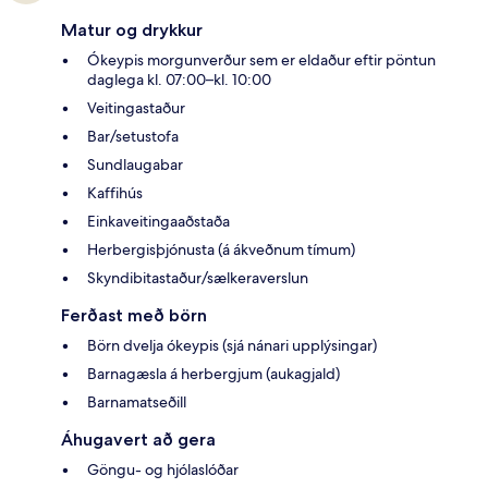
Matur og drykkur
Ókeypis morgunverður sem er eldaður eftir pöntun
daglega kl. 07:00–kl. 10:00
Veitingastaður
Bar/setustofa
Sundlaugabar
Kaffihús
Einkaveitingaaðstaða
Herbergisþjónusta (á ákveðnum tímum)
Skyndibitastaður/sælkeraverslun
Ferðast með börn
Börn dvelja ókeypis (sjá nánari upplýsingar)
Barnagæsla á herbergjum (aukagjald)
Barnamatseðill
Áhugavert að gera
Göngu- og hjólaslóðar