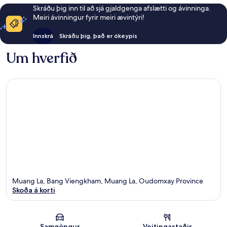
Skráðu þig inn til að sjá gjaldgenga afslætti og ávinninga.
Meiri ávinningur fyrir meiri ævintýri!
Innskrá
Skráðu þig, það er ókeypis
Um hverfið
Muang La, Bang Viengkham, Muang La, Oudomxay Province
Skoða á korti
Kort
Samgöngur
Veitingastaðir