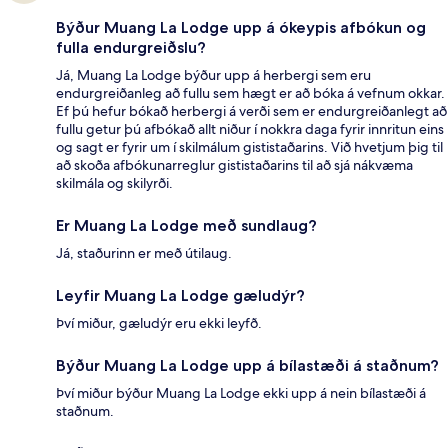
Býður Muang La Lodge upp á ókeypis afbókun og
fulla endurgreiðslu?
Já, Muang La Lodge býður upp á herbergi sem eru
endurgreiðanleg að fullu sem hægt er að bóka á vefnum okkar.
Ef þú hefur bókað herbergi á verði sem er endurgreiðanlegt að
fullu getur þú afbókað allt niður í nokkra daga fyrir innritun eins
og sagt er fyrir um í skilmálum gististaðarins. Við hvetjum þig til
að skoða afbókunarreglur gististaðarins til að sjá nákvæma
skilmála og skilyrði.
Er Muang La Lodge með sundlaug?
Já, staðurinn er með útilaug.
Leyfir Muang La Lodge gæludýr?
Því miður, gæludýr eru ekki leyfð.
Býður Muang La Lodge upp á bílastæði á staðnum?
Því miður býður Muang La Lodge ekki upp á nein bílastæði á
staðnum.