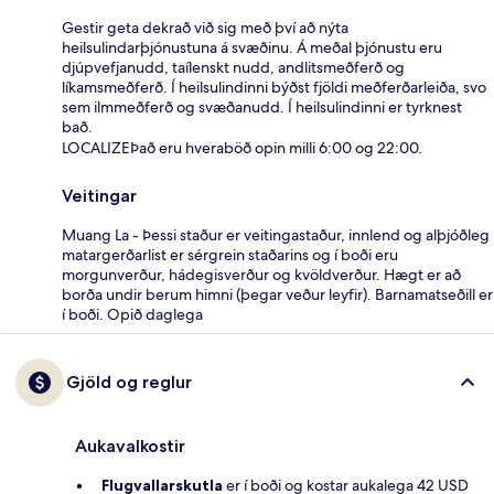
Gestir geta dekrað við sig með því að nýta
heilsulindarþjónustuna á svæðinu. Á meðal þjónustu eru
djúpvefjanudd, taílenskt nudd, andlitsmeðferð og
líkamsmeðferð. Í heilsulindinni býðst fjöldi meðferðarleiða, svo
sem ilmmeðferð og svæðanudd. Í heilsulindinni er tyrknest
bað.
LOCALIZEÞað eru hveraböð opin milli 6:00 og 22:00.
Veitingar
Muang La - Þessi staður er veitingastaður, innlend og alþjóðleg
matargerðarlist er sérgrein staðarins og í boði eru
morgunverður, hádegisverður og kvöldverður. Hægt er að
borða undir berum himni (þegar veður leyfir). Barnamatseðill er
í boði. Opið daglega
Gjöld og reglur
Aukavalkostir
Flugvallarskutla
er í boði og kostar aukalega 42 USD