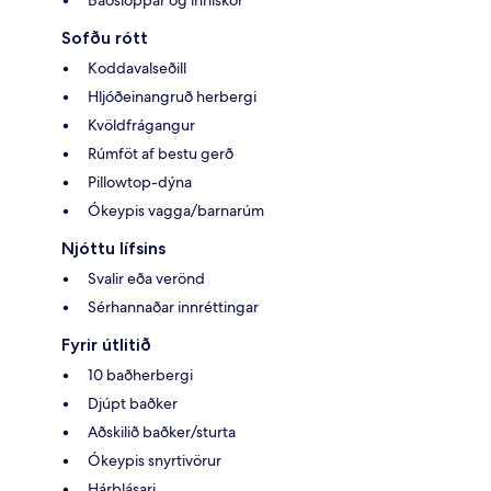
Baðsloppar og inniskór
Sofðu rótt
Koddavalseðill
Hljóðeinangruð herbergi
Kvöldfrágangur
Rúmföt af bestu gerð
Pillowtop-dýna
Ókeypis vagga/barnarúm
Njóttu lífsins
Svalir eða verönd
Sérhannaðar innréttingar
Fyrir útlitið
10 baðherbergi
Djúpt baðker
Aðskilið baðker/sturta
Ókeypis snyrtivörur
Hárblásari