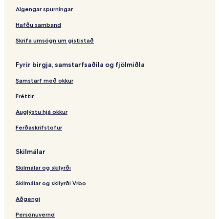
Algengar spurningar
Hafðu samband
Skrifa umsögn um gististað
Fyrir birgja, samstarfsaðila og fjölmiðla
Samstarf með okkur
Fréttir
Auglýstu hjá okkur
Ferðaskrifstofur
Skilmálar
Skilmálar og skilyrði
Skilmálar og skilyrði Vrbo
Aðgengi
Persónuvernd