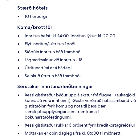
Stærð hótels
10 herbergi
Koma/brottför
Innritun hefst: kl. 14:00. Innritun lýkur: kl. 20:00
Flýtiinnritun/-útritun í boði
Síðbúin innritun háð framboði
Lágmarksaldur við innritun - 18
Útritunartími er á hádegi
Seinkuð útritun háð framboði
Sérstakar innritunarleiðbeiningar
Þessi gististaður býður upp á akstur frá flugvelli (aukagjöld
kunna að vera innheimt). Gestir verða að hafa samband við
gististaðinn fyrir komu og nota til þess þær
samskiptaupplýsingar sem fram koma í
bókunarstaðfestingunni.
Þessi gististaður rukkar 3 prósent fyrir kreditkortagreiðslur
Móttakan er opin daglega frá kl. 06:00 til miðnætti