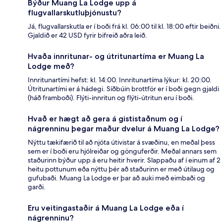
Býður Muang La Lodge upp á
flugvallarskutluþjónustu?
Já, flugvallarskutla er í boði frá kl. 06:00 til kl. 18:00 eftir beiðni.
Gjaldið er 42 USD fyrir bifreið aðra leið.
Hvaða innritunar- og útritunartíma er Muang La
Lodge með?
Innritunartími hefst: kl. 14:00. Innritunartíma lýkur: kl. 20:00.
Útritunartími er á hádegi. Síðbúin brottför er í boði gegn gjaldi
(háð framboði). Flýti-innritun og flýti-útritun eru í boði.
Hvað er hægt að gera á gististaðnum og í
nágrenninu þegar maður dvelur á Muang La Lodge?
Nýttu tækifærið til að njóta útivistar á svæðinu, en meðal þess
sem er í boði eru hjólreiðar og gönguferðir. Meðal annars sem
staðurinn býður upp á eru heitir hverir. Slappaðu af í einum af 2
heitu pottunum eða nýttu þér að staðurinn er með útilaug og
gufubaði. Muang La Lodge er þar að auki með eimbaði og
garði.
Eru veitingastaðir á Muang La Lodge eða í
nágrenninu?