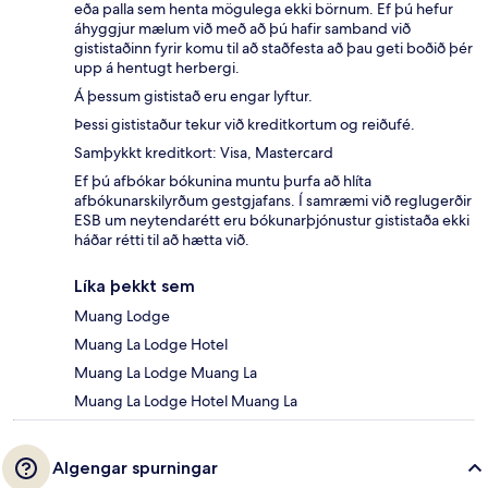
eða palla sem henta mögulega ekki börnum. Ef þú hefur
áhyggjur mælum við með að þú hafir samband við
gististaðinn fyrir komu til að staðfesta að þau geti boðið þér
upp á hentugt herbergi.
Á þessum gististað eru engar lyftur.
Þessi gististaður tekur við kreditkortum og reiðufé.
Samþykkt kreditkort: Visa, Mastercard
Ef þú afbókar bókunina muntu þurfa að hlíta
afbókunarskilyrðum gestgjafans. Í samræmi við reglugerðir
ESB um neytendarétt eru bókunarþjónustur gististaða ekki
háðar rétti til að hætta við.
Líka þekkt sem
Muang Lodge
Muang La Lodge Hotel
Muang La Lodge Muang La
Muang La Lodge Hotel Muang La
Algengar spurningar