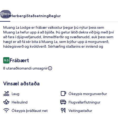
rra
Næsta
153+
Yfirlit
Herbergi
Staðsetning
Reglur
Muang La Lodge er frábær valkostur þegar þú nýtur þess sem
Muang La hefur upp á að bjóða. Þú getur látið dekra við þig með því
að fara í djúpvefjanudd, ilmmeðferðir og svæðanudd, auk þess sem
hægt er að fá sér bita á Muang La, sem býður upp á morgunverð,
hádegisverð og kvöldverð. Sérhæfing staðarins er innlend og
alþjóðleg matargerðarlist. Útilaug, bar við sundlaugarbakkann og
gufubað eru meðal annarra þæginda á þessu hóteli í nýlendustíl.
Umsagnir
Frábært
9,0
9,0 af 10
8 utanaðkomandi umsagnir
Loftmynd
Vinsæl aðstaða
Laug
Ókeypis morgunverður
Heilsulind
Flugvallarflutningur
Ókeypis þráðlaust net
Veitingastaður