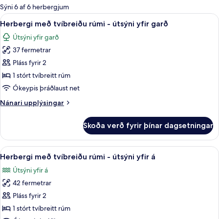
boði
Sýni 6 af 6 herbergjum
fyrir
Skoða
1 svefnherbergi, rúmföt af bestu ger
10
Herbergi með tvíbreiðu rúmi - útsýni yfir garð
herbergi
allar
Útsýni yfir garð
myndir
37 fermetrar
fyrir
Herbergi
Pláss fyrir 2
með
1 stórt tvíbreitt rúm
tvíbreiðu
Ókeypis þráðlaust net
rúmi
Nánari
Nánari upplýsingar
-
upplýsingar
útsýni
fyrir
Skoða verð fyrir þínar dagsetningar
Herbergi
yfir
með
garð
tvíbreiðu
Skoða
1 svefnherbergi, rúmföt af bestu ger
18
rúmi
Herbergi með tvíbreiðu rúmi - útsýni yfir á
allar
-
Útsýni yfir á
útsýni
myndir
yfir
42 fermetrar
fyrir
garð
Herbergi
Pláss fyrir 2
með
1 stórt tvíbreitt rúm
tvíbreiðu