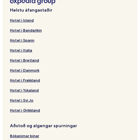
Helstu áfangastaðir
Hotel i Island
Hotel i Bandarikin
Hotel i Spann
Hotel i Italia
Hotel i Bretland
Hotel i Danmork
Hotel i Frakkland
Hotel i Yskaland
Hotel i Svi Jo
Hotel i Grikkland
Aðstoð og algengar spurningar
Bókanirnar þínar