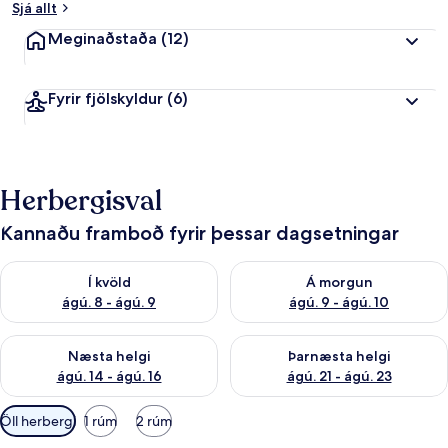
Sjá allt
Meginaðstaða
(12)
Fyrir fjölskyldur
(6)
Herbergisval
Kannaðu framboð fyrir þessar dagsetningar
Athuga framboð í kvöld ágú. 8 - ágú. 9
Athuga framboð á morgun ágú.
Í kvöld
Á morgun
ágú. 8 - ágú. 9
ágú. 9 - ágú. 10
Athuga framboð næstu helgi ágú. 14 - ágú. 16
Athuga framboð þarnæstu helg
Næsta helgi
Þarnæsta helgi
ágú. 14 - ágú. 16
ágú. 21 - ágú. 23
Síur
Öll herbergi
1 rúm
2 rúm
í