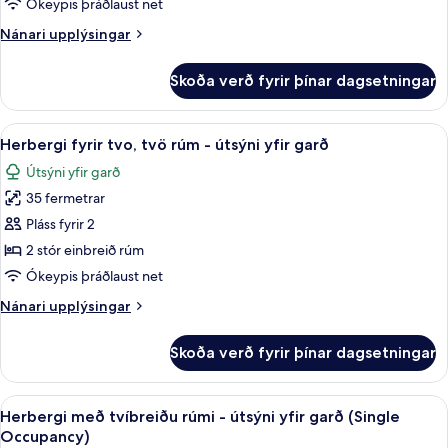
Ókeypis þráðlaust net
rúmi
Nánari
Nánari upplýsingar
-
upplýsingar
útsýni
fyrir
Skoða verð fyrir þínar dagsetningar
Herbergi
yfir
með
á
tvíbreiðu
Skoða
1 svefnherbergi, rúmföt af bestu ger
7
rúmi
Herbergi fyrir tvo, tvö rúm - útsýni yfir garð
allar
-
Útsýni yfir garð
útsýni
myndir
yfir
35 fermetrar
fyrir
á
Herbergi
Pláss fyrir 2
fyrir
2 stór einbreið rúm
tvo,
Ókeypis þráðlaust net
tvö
Nánari
Nánari upplýsingar
rúm
upplýsingar
-
fyrir
Skoða verð fyrir þínar dagsetningar
Herbergi
útsýni
fyrir
yfir
tvo,
Skoða
1 svefnherbergi, rúmföt af bestu ger
garð
10
tvö
Herbergi með tvíbreiðu rúmi - útsýni yfir garð (Single
allar
rúm
Occupancy)