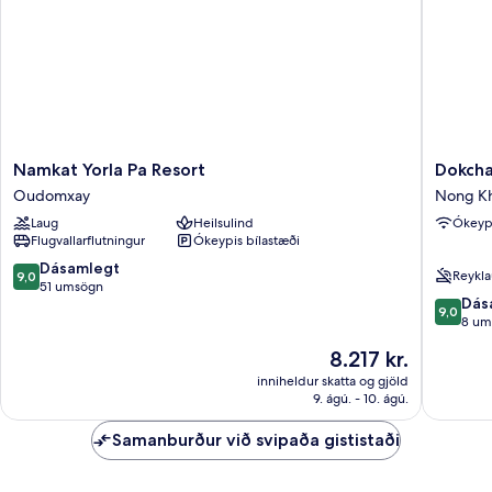
yfir
garð
(Single
Occupancy)
Namkat
Dokcha
Namkat Yorla Pa Resort
Dokcha
Yorla
River
Oudomxay
Nong K
Pa
View
Laug
Heilsulind
Ókeypi
Resort
Villa
Flugvallarflutningur
Ókeypis bílastæði
Oudomxay
Nong
Khiaw
9.0
Dásamlegt
Reykla
9,0
af
51 umsögn
9.0
Dás
10,
9,0
af
8 um
Dásamlegt,
10,
51
Verðið
8.217 kr.
Dásamle
umsögn
er
8
inniheldur skatta og gjöld
8.217 kr.
9. ágú. - 10. ágú.
umsagni
Samanburður við svipaða gististaði