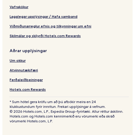
Vafrakökur
Lagalegar upplýsingar / Hafa samband
Viðmiðunarreglur efnis og tilkynningar um efni
Skilmálar og skilyrði Hotels.com Rewards
Aðrar upplýsingar
Um okkur
Atvinnutækifæri
Ferðaleiðbeiningar
Hotels.com Rewards
* Sum hótel gera kröfu um að þú afbókir meira en 24
klukkustundum fyrir innritun. Frekari upplýsingar á vefnum.
© 2026 Hotels.com, L.P., Expedia Group-fyrirtæki. Allur réttur áskilinn.
Hotels.com og Hotels.com kennimerkið eru vörumerki eða skráð
vörumerki Hotels.com, L.P.