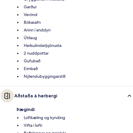
Garður
Verönd
Bókasafn
Arinn í anddyri
Útilaug
Heilsulindarþjónusta
2 nuddpottar
Gufubað
Eimbað
Nýlendubyggingarstíll
Aðstaða á herbergi
Þægindi
Loftkæling og kynding
Vifta í lofti