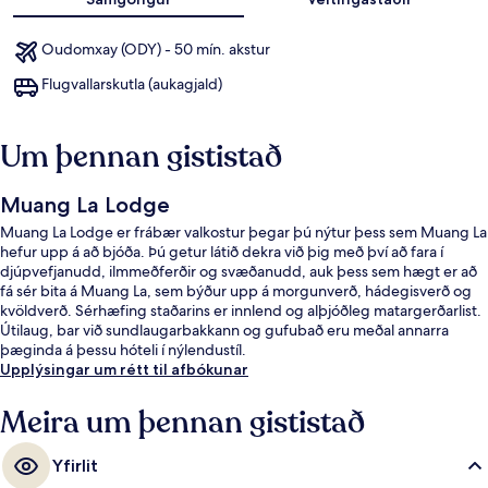
Oudomxay (ODY) - 50 mín. akstur
Flugvallarskutla (aukagjald)
Um þennan gististað
Muang La Lodge
Muang La Lodge er frábær valkostur þegar þú nýtur þess sem Muang La
hefur upp á að bjóða. Þú getur látið dekra við þig með því að fara í
djúpvefjanudd, ilmmeðferðir og svæðanudd, auk þess sem hægt er að
fá sér bita á Muang La, sem býður upp á morgunverð, hádegisverð og
kvöldverð. Sérhæfing staðarins er innlend og alþjóðleg matargerðarlist.
Útilaug, bar við sundlaugarbakkann og gufubað eru meðal annarra
þæginda á þessu hóteli í nýlendustíl.
Upplýsingar um rétt til afbókunar
Meira um þennan gististað
Yfirlit