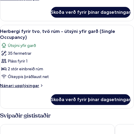
útsýni
upplýsingar
yfir
fyrir
Skoða verð fyrir þínar dagsetningar
Herbergi
á
með
(Single
tvíbreiðu
Skoða
1 svefnherbergi, rúmföt af bestu ger
Occupancy)
7
rúmi
Herbergi fyrir tvo, tvö rúm - útsýni yfir garð (Single
allar
-
Occupancy)
útsýni
myndir
Útsýni yfir garð
yfir
fyrir
á
35 fermetrar
Herbergi
(Single
Pláss fyrir 1
fyrir
Occupancy)
tvo,
2 stór einbreið rúm
tvö
Ókeypis þráðlaust net
rúm
Nánari
Nánari upplýsingar
-
upplýsingar
útsýni
fyrir
Skoða verð fyrir þínar dagsetningar
Herbergi
yfir
fyrir
garð
tvo,
Svipaðir gististaðir
(Single
tvö
rúm
Occupancy)
Namkat Yorla Pa Resort
Dokchamp
-
útsýni