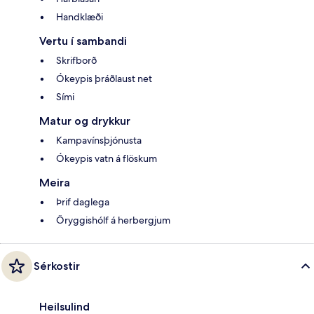
Handklæði
Vertu í sambandi
Skrifborð
Ókeypis þráðlaust net
Sími
Matur og drykkur
Kampavínsþjónusta
Ókeypis vatn á flöskum
Meira
Þrif daglega
Öryggishólf á herbergjum
Sérkostir
Heilsulind