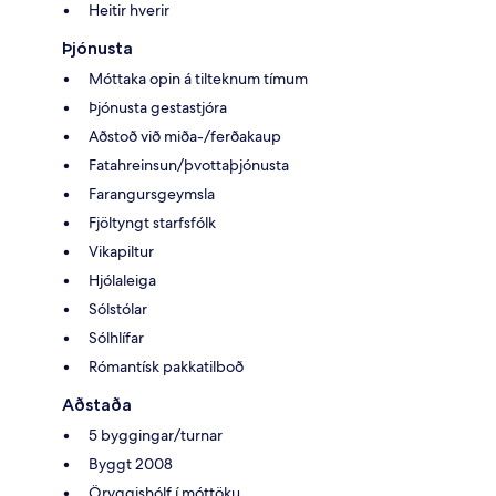
Heitir hverir
Þjónusta
Móttaka opin á tilteknum tímum
Þjónusta gestastjóra
Aðstoð við miða-/ferðakaup
Fatahreinsun/þvottaþjónusta
Farangursgeymsla
Fjöltyngt starfsfólk
Vikapiltur
Hjólaleiga
Sólstólar
Sólhlífar
Rómantísk pakkatilboð
Aðstaða
5 byggingar/turnar
Byggt 2008
Öryggishólf í móttöku