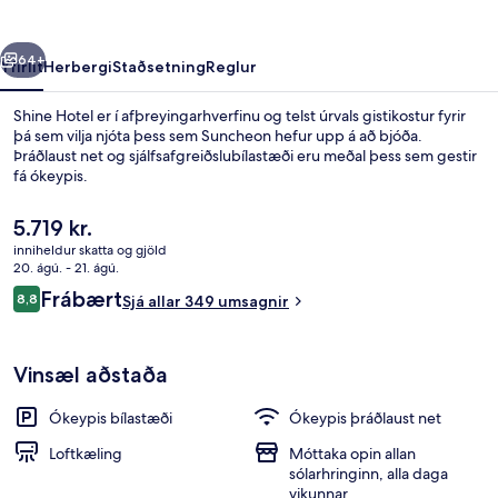
rra
Næsta
64+
Yfirlit
Herbergi
Staðsetning
Reglur
Shine Hotel er í afþreyingarhverfinu og telst úrvals gistikostur fyrir
þá sem vilja njóta þess sem Suncheon hefur upp á að bjóða.
Þráðlaust net og sjálfsafgreiðslubílastæði eru meðal þess sem gestir
fá ókeypis.
Núverandi
5.719 kr.
verð
inniheldur skatta og gjöld
er
20. ágú. - 21. ágú.
5.719 kr.
Umsagnir
Frábært
8,8
Aðstaða á gististað
Sjá allar 349 umsagnir
8,8 af 10
Vinsæl aðstaða
Ókeypis bílastæði
Ókeypis þráðlaust net
Loftkæling
Móttaka opin allan
sólarhringinn, alla daga
vikunnar