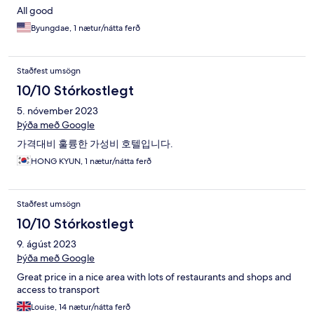
All good
Byungdae, 1 nætur/nátta ferð
Staðfest umsögn
10/10 Stórkostlegt
5. nóvember 2023
Þýða með Google
가격대비 훌륭한 가성비 호텔입니다.
HONG KYUN, 1 nætur/nátta ferð
Staðfest umsögn
10/10 Stórkostlegt
9. ágúst 2023
Þýða með Google
Great price in a nice area with lots of restaurants and shops and
access to transport
Louise, 14 nætur/nátta ferð