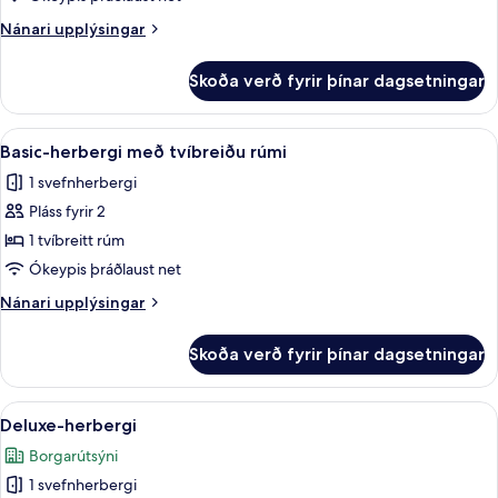
Nánari
Nánari upplýsingar
upplýsingar
fyrir
Skoða verð fyrir þínar dagsetningar
Fjölskyldusvíta
(Duplex)
Skoða
Basic-herbergi með tvíbreiðu rúmi | 1
5
Basic-herbergi með tvíbreiðu rúmi
allar
1 svefnherbergi
myndir
Pláss fyrir 2
fyrir
Basic-
1 tvíbreitt rúm
herbergi
Ókeypis þráðlaust net
með
Nánari
Nánari upplýsingar
tvíbreiðu
upplýsingar
rúmi
fyrir
Skoða verð fyrir þínar dagsetningar
Basic-
herbergi
með
Skoða
Deluxe-herbergi | 1 svefnherbergi, r
4
tvíbreiðu
Deluxe-herbergi
allar
rúmi
Borgarútsýni
myndir
1 svefnherbergi
fyrir