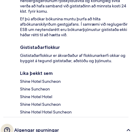
herbergisgerðunum fjölskyldusvíta og konungleg svíta
verða að hafa samband við gististaðinn að minnsta kosti 24
klst. fyrir komu.
Ef þú afbókar bókunina muntu þurfa að hlíta
afbókunarskilyrðum gestgjafans. Í samræmi við reglugerðir
ESB um neytendarétt eru bókunarþjónustur gististaða ekki
háðar rétti til að hætta við.
Gististaðarflokkur
Gististaðarflokkur er ákvarðaður af flokkunarkerfi okkar og
byggist á tegund gististaðar, aðstöðu og þjónustu.
Líka þekkt sem
Shine Hotel Suncheon
Shine Suncheon
Shine Hotel Hotel
Shine Hotel Suncheon
Shine Hotel Hotel Suncheon
Algengar spurningar