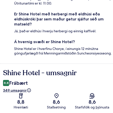
Útritunartími er kl. 11:00.
Er Shine Hotel með herbergi með eldhúsi eða
eldhúskróki þar sem maður getur sjálfur séð um
matseld?
Já, það er eldhús í hverju herbergi og einnig kaffivél.
Á hvernig svæði er Shine Hotel?
Shine Hotel er í hverfinu Chorye, í einungis 12 mínútna
göngufjarlægð frá Menningarmiðstöðin Suncheonsiyeoseong.
Shine Hotel - umsagnir
Umsagnir
Frábært
8,8
349 umsagnir
8,8
8,6
8,6
Hreinlæti
Staðsetning
Starfsfólk og þjónusta