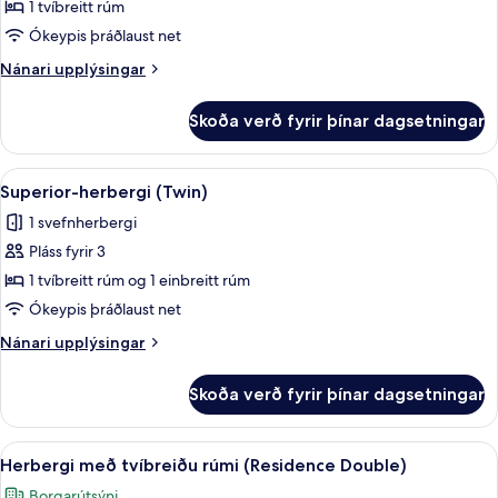
Konunglegt
1 tvíbreitt rúm
herbergi
Ókeypis þráðlaust net
Nánari
Nánari upplýsingar
upplýsingar
fyrir
Skoða verð fyrir þínar dagsetningar
Konunglegt
herbergi
Skoða
1 svefnherbergi, rúmföt af bestu ger
4
Superior-herbergi (Twin)
allar
1 svefnherbergi
myndir
Pláss fyrir 3
fyrir
Superior-
1 tvíbreitt rúm og 1 einbreitt rúm
herbergi
Ókeypis þráðlaust net
(Twin)
Nánari
Nánari upplýsingar
upplýsingar
fyrir
Skoða verð fyrir þínar dagsetningar
Superior-
herbergi
(Twin)
Skoða
Herbergi með tvíbreiðu rúmi (Residen
13
Herbergi með tvíbreiðu rúmi (Residence Double)
allar
Borgarútsýni