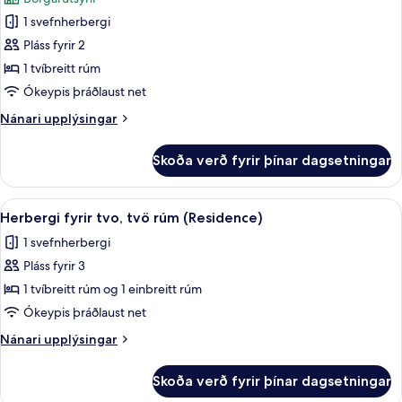
myndir
1 svefnherbergi
fyrir
Herbergi
Pláss fyrir 2
með
1 tvíbreitt rúm
tvíbreiðu
Ókeypis þráðlaust net
rúmi
Nánari
Nánari upplýsingar
(Residence
upplýsingar
Double)
fyrir
Skoða verð fyrir þínar dagsetningar
Herbergi
með
tvíbreiðu
Skoða
1 svefnherbergi, rúmföt af bestu ger
10
rúmi
Herbergi fyrir tvo, tvö rúm (Residence)
allar
(Residence
1 svefnherbergi
Double)
myndir
Pláss fyrir 3
fyrir
Herbergi
1 tvíbreitt rúm og 1 einbreitt rúm
fyrir
Ókeypis þráðlaust net
tvo,
Nánari
Nánari upplýsingar
tvö
upplýsingar
rúm
fyrir
Skoða verð fyrir þínar dagsetningar
Herbergi
(Residence)