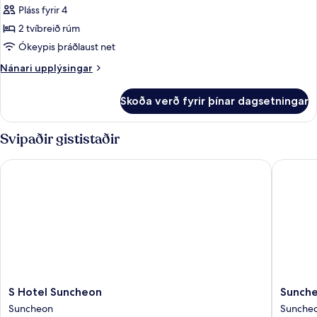
Deluxe-
Pláss fyrir 4
herbergi
2 tvíbreið rúm
Ókeypis þráðlaust net
Nánari
Nánari upplýsingar
upplýsingar
fyrir
Skoða verð fyrir þínar dagsetningar
Deluxe-
herbergi
Svipaðir gististaðir
S Hotel Suncheon
Suncheo
S
Sunche
S Hotel Suncheon
Sunche
Hotel
Hound
Suncheon
Sunche
Suncheon
Hotel