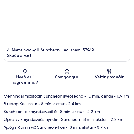
4, Namsinwol-gil, Suncheon, Jeollanam, 57949
Skoða á korti
Kort
Hvað er í
Samgöngur
Veitingastaðir
nágrenninu?
Menningarmiðstöðin Suncheonsiyeoseong
- 10 mín. ganga
- 0.9 km
Bluetop Keilusalur
- 8 mín. akstur
- 2.4 km
Suncheon-leikmyndasvæðið
- 8 mín. akstur
- 2.2 km
Opna kvikmyndasviðsmyndin í Suncheon
- 8 mín. akstur
- 2.2 km
Þjóðgarðurinn við Suncheon-flóa
- 13 mín. akstur
- 3.7 km