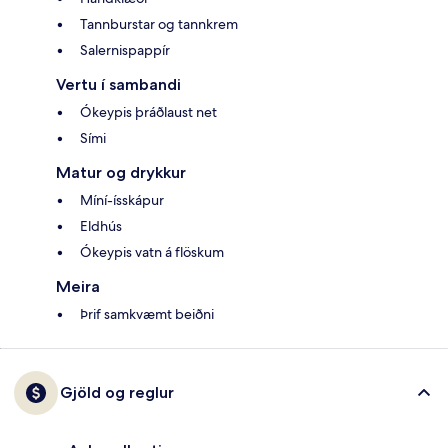
Tannburstar og tannkrem
Salernispappír
Vertu í sambandi
Ókeypis þráðlaust net
Sími
Matur og drykkur
Míní-ísskápur
Eldhús
Ókeypis vatn á flöskum
Meira
Þrif samkvæmt beiðni
Gjöld og reglur