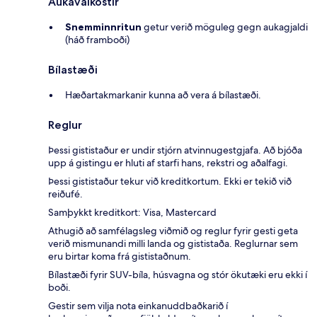
Aukavalkostir
Snemminnritun
getur verið möguleg gegn aukagjaldi
(háð framboði)
Bílastæði
Hæðartakmarkanir kunna að vera á bílastæði.
Reglur
Þessi gististaður er undir stjórn atvinnugestgjafa. Að bjóða
upp á gistingu er hluti af starfi hans, rekstri og aðalfagi.
Þessi gististaður tekur við kreditkortum. Ekki er tekið við
reiðufé.
Samþykkt kreditkort: Visa, Mastercard
Athugið að samfélagsleg viðmið og reglur fyrir gesti geta
verið mismunandi milli landa og gististaða. Reglurnar sem
eru birtar koma frá gististaðnum.
Bílastæði fyrir SUV-bíla, húsvagna og stór ökutæki eru ekki í
boði.
Gestir sem vilja nota einkanuddbaðkarið í