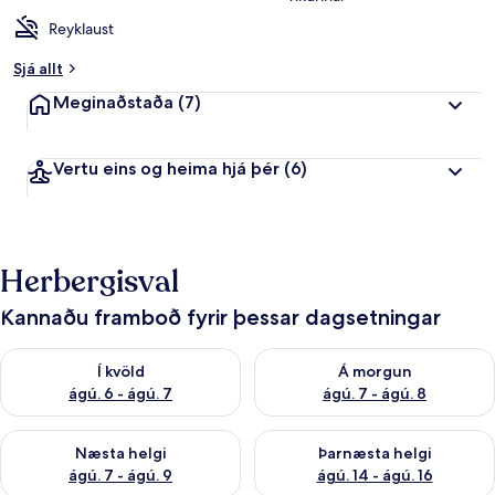
Reyklaust
Sjá allt
Meginaðstaða
(7)
Vertu eins og heima hjá þér
(6)
Herbergisval
Kannaðu framboð fyrir þessar dagsetningar
Athuga framboð í kvöld ágú. 6 - ágú. 7
Athuga framboð á morgun ágú.
Í kvöld
Á morgun
ágú. 6 - ágú. 7
ágú. 7 - ágú. 8
Athuga framboð næstu helgi ágú. 7 - ágú. 9
Athuga framboð þarnæstu helgi
Næsta helgi
Þarnæsta helgi
ágú. 7 - ágú. 9
ágú. 14 - ágú. 16