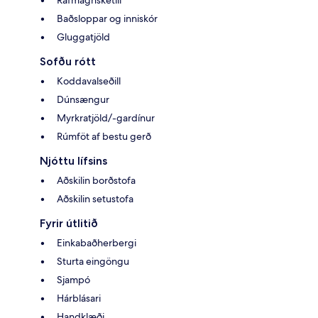
Rafmagnsketill
Baðsloppar og inniskór
Gluggatjöld
Sofðu rótt
Koddavalseðill
Dúnsængur
Myrkratjöld/-gardínur
Rúmföt af bestu gerð
Njóttu lífsins
Aðskilin borðstofa
Aðskilin setustofa
Fyrir útlitið
Einkabaðherbergi
Sturta eingöngu
Sjampó
Hárblásari
Handklæði