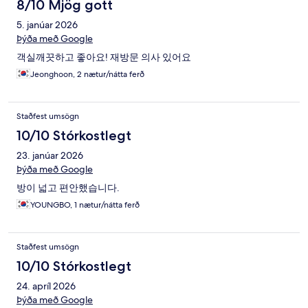
8/10 Mjög gott
5. janúar 2026
Þýða með Google
객실깨끗하고 좋아요! 재방문 의사 있어요
Jeonghoon, 2 nætur/nátta ferð
Staðfest umsögn
10/10 Stórkostlegt
23. janúar 2026
Þýða með Google
방이 넓고 편안했습니다.
YOUNGBO, 1 nætur/nátta ferð
Staðfest umsögn
10/10 Stórkostlegt
24. apríl 2026
Þýða með Google