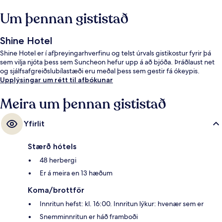
Um þennan gististað
Shine Hotel
Shine Hotel er í afþreyingarhverfinu og telst úrvals gistikostur fyrir þá
sem vilja njóta þess sem Suncheon hefur upp á að bjóða. Þráðlaust net
og sjálfsafgreiðslubílastæði eru meðal þess sem gestir fá ókeypis.
Upplýsingar um rétt til afbókunar
Meira um þennan gististað
Yfirlit
Stærð hótels
48 herbergi
Er á meira en 13 hæðum
Koma/brottför
Innritun hefst: kl. 16:00. Innritun lýkur: hvenær sem er
Snemminnritun er háð framboði