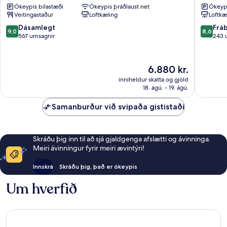
Ókeypis bílastæði
Ókeypis þráðlaust net
Ókeypi
Suncheon
Sunche
Veitingastaður
Loftkæling
Loftkæ
9.0
8.6
Dásamlegt
Frá
9,0
8,6
af
af
567 umsagnir
243 
10,
10,
Dásamlegt,
Frábært
567
243
Verðið
6.880 kr.
umsagnir
umsagni
er
inniheldur skatta og gjöld
6.880 kr.
18. ágú. - 19. ágú.
Samanburður við svipaða gististaði
Skráðu þig inn til að sjá gjaldgenga afslætti og ávinninga.
Meiri ávinningur fyrir meiri ævintýri!
Innskrá
Skráðu þig, það er ókeypis
Um hverfið