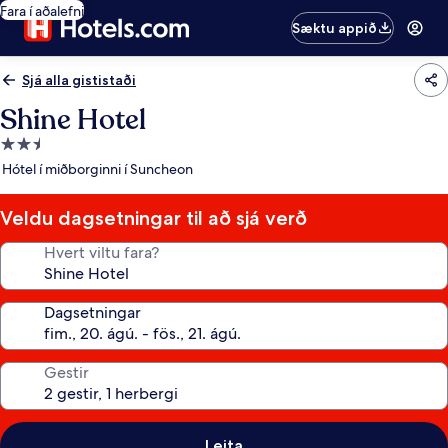
Fara í aðalefni
Sæktu appið
Sjá alla gististaði
Shine Hotel
2.5
stjörnu
Hótel í miðborginni í Suncheon
gististaður
Veldu dagsetningar til að sjá verð
Hvert viltu fara?
Dagsetningar
Gestir
Leita