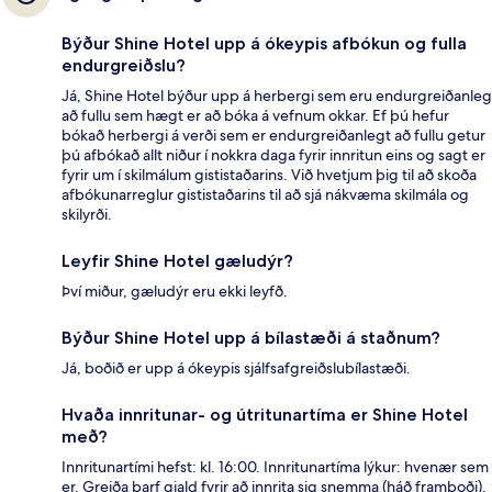
Býður Shine Hotel upp á ókeypis afbókun og fulla
endurgreiðslu?
Já, Shine Hotel býður upp á herbergi sem eru endurgreiðanleg
að fullu sem hægt er að bóka á vefnum okkar. Ef þú hefur
bókað herbergi á verði sem er endurgreiðanlegt að fullu getur
þú afbókað allt niður í nokkra daga fyrir innritun eins og sagt er
fyrir um í skilmálum gististaðarins. Við hvetjum þig til að skoða
afbókunarreglur gististaðarins til að sjá nákvæma skilmála og
skilyrði.
Leyfir Shine Hotel gæludýr?
Því miður, gæludýr eru ekki leyfð.
Býður Shine Hotel upp á bílastæði á staðnum?
Já, boðið er upp á ókeypis sjálfsafgreiðslubílastæði.
Hvaða innritunar- og útritunartíma er Shine Hotel
með?
Innritunartími hefst: kl. 16:00. Innritunartíma lýkur: hvenær sem
er. Greiða þarf gjald fyrir að innrita sig snemma (háð framboði).