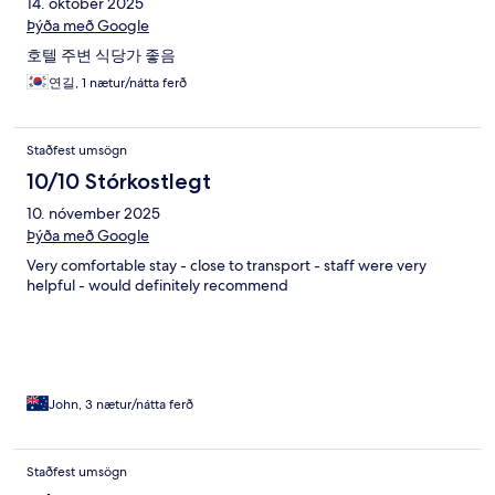
14. október 2025
Þýða með Google
호텔 주변 식당가 좋음
연길, 1 nætur/nátta ferð
Staðfest umsögn
10/10 Stórkostlegt
10. nóvember 2025
Þýða með Google
Very comfortable stay - close to transport - staff were very
helpful - would definitely recommend
John, 3 nætur/nátta ferð
Staðfest umsögn