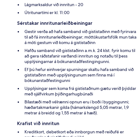
Lágmarksaldur við innritun - 20
Útritunartími er kl. 11:00
Sérstakar innritunarleiðbeiningar
Gestir verða að hafa samband við gististaðinn með fyrirvara
til að fá innritunarleiðbeiningar; móttökustarfsfólk mun taka
á móti gestum við komu á gististaðinn
Hafðu samband við gististaðinn a.m.k. 24 klst. fyrir komu til
að gera ráðstafanir varðandi innritun og notaðu til þess
upplýsingarnar á bókunarstaðfestingingunni.
Ef þú hefur einhverjar spurningar skaltu hafa samband við
gististaðinn með upplýsingunum sem finna má í
bókunarstaðfestingunni
Upplýsingar sem koma frá gististaðnum gætu verið þýddar
með sjálfvirkum þýðingarhugbúnaði
Bílastæði með vélrænni opnun eru í boði í byggingunni;
hæðartakmarkanir gilda (hámarkslengd 5,05 metrar, 1,9
metrar á breidd og 1,55 metrar á hæð).
Krafist við innritun
Kreditkort, debetkort eða innborgun með reiðufé er