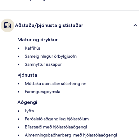
Aðstaða/þjónusta gististaðar
Matur og drykkur
Kaffihús
Sameiginlegur örbylgjuofn
Samnýttur ísskápur
Þjónusta
Móttaka opin allan sólarhringinn
Farangursgeymsla
Aðgengi
Lyfta
Ferðaleið aðgengileg hjólastólum
Bílastæði með hjólastólaaðgengi
Almenningsbaðherbergi með hjólastólaaðgengi