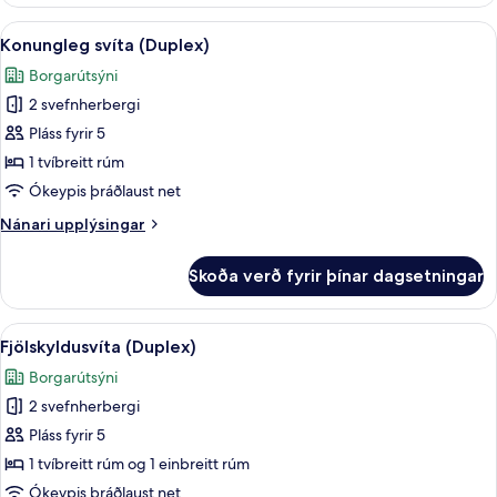
fyrir
tvo,
Skoða
Konungleg svíta (Duplex) | 1 svefnher
5
tvö
Konungleg svíta (Duplex)
allar
rúm
Borgarútsýni
(Residence)
myndir
2 svefnherbergi
fyrir
Konungleg
Pláss fyrir 5
svíta
1 tvíbreitt rúm
(Duplex)
Ókeypis þráðlaust net
Nánari
Nánari upplýsingar
upplýsingar
fyrir
Skoða verð fyrir þínar dagsetningar
Konungleg
svíta
(Duplex)
Skoða
Fjölskyldusvíta (Duplex) | 1 svefnherb
14
Fjölskyldusvíta (Duplex)
allar
Borgarútsýni
myndir
2 svefnherbergi
fyrir
Fjölskyldusvíta
Pláss fyrir 5
(Duplex)
1 tvíbreitt rúm og 1 einbreitt rúm
Ókeypis þráðlaust net