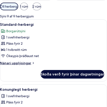
Síur
Öll herbergi
1 rúm
2 rúm
í
boði
Sýni 9 af 9 herbergjum
fyrir
Skoða
1 svefnherbergi, rúmföt af bestu ger
5
Standard-herbergi
herbergi
allar
Borgarútsýni
myndir
1 svefnherbergi
fyrir
Standard-
Pláss fyrir 2
herbergi
1 tvíbreitt rúm
Ókeypis þráðlaust net
Nánari
Nánari upplýsingar
upplýsingar
fyrir
Skoða verð fyrir þínar dagsetningar
Standard-
herbergi
Skoða
1 svefnherbergi, rúmföt af bestu ger
3
Konunglegt herbergi
allar
1 svefnherbergi
myndir
Pláss fyrir 2
fyrir