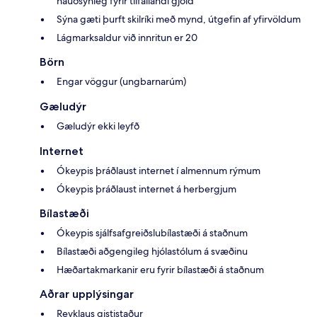
nauðsynleg fyrir tilfallandi gjöld
Sýna gæti þurft skilríki með mynd, útgefin af yfirvöldum
Lágmarksaldur við innritun er 20
Börn
Engar vöggur (ungbarnarúm)
Gæludýr
Gæludýr ekki leyfð
Internet
Ókeypis þráðlaust internet í almennum rýmum
Ókeypis þráðlaust internet á herbergjum
Bílastæði
Ókeypis sjálfsafgreiðslubílastæði á staðnum
Bílastæði aðgengileg hjólastólum á svæðinu
Hæðartakmarkanir eru fyrir bílastæði á staðnum
Aðrar upplýsingar
Reyklaus gististaður