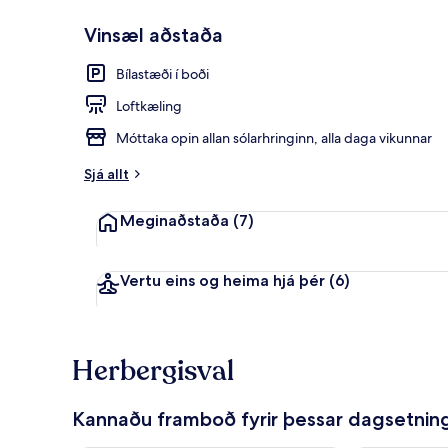
Vinsæl aðstaða
Deluxe-herber
Bílastæði í boði
Loftkæling
Móttaka opin allan sólarhringinn, alla daga vikunnar
Sjá allt
Meginaðstaða
(7)
Vertu eins og heima hjá þér
(6)
Herbergisval
Kannaðu framboð fyrir þessar dagsetnin