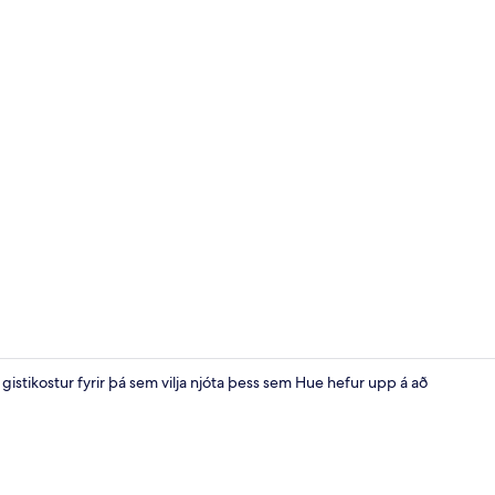
Framhlið gis
gistikostur fyrir þá sem vilja njóta þess sem Hue hefur upp á að
Inngangur í 