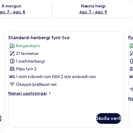
ð á morgun ágú. 7 - ágú. 8
Athuga framboð næstu helgi ágú. 7 - 
Á morgun
Næsta helgi
gú. 7 - ágú. 8
ágú. 7 - ágú. 9
íbar, öryggishólf í herbergi, skrifborð, myrkratjöld/-gardínur
Skoða
Standard-herbergi fyrir tvo | Míníbar,
S
21
Standard-herbergi fyrir tvo
Fj
allar
al
Borgarútsýni
myndir
m
21 fermetrar
fyrir
fy
Standard-
F
1 svefnherbergi
herbergi
Pláss fyrir 2
fyrir
1 stórt tvíbreitt rúm EÐA 2 stór einbreið rúm
tvo
Ókeypis þráðlaust net
Nánari
Nánari upplýsingar
upplýsingar
Ná
Ná
fyrir
up
Standard-
fy
herbergi
Fj
ð
Skoða verð
fyrir
tvo