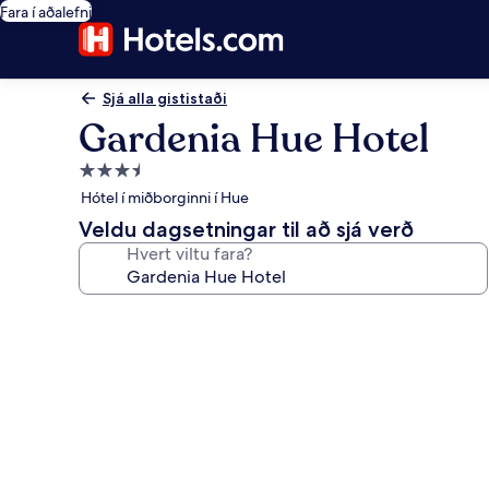
Fara í aðalefni
Sjá alla gististaði
Gardenia Hue Hotel
3.5
stjörnu
Hótel í miðborginni í Hue
gististaður
Veldu dagsetningar til að sjá verð
Hvert viltu fara?
Myndasafn
fyrir
Gardenia
Hue
Hotel