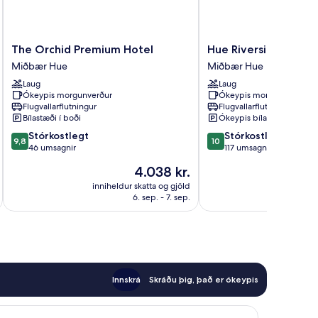
The
Hue
The Orchid Premium Hotel
Hue Riverside Villa
Orchid
Riverside
Miðbær Hue
Miðbær Hue
Premium
Villa
Laug
Laug
Hotel
Miðbær
Ókeypis morgunverður
Ókeypis morgunverður
Miðbær
Hue
Flugvallarflutningur
Flugvallarflutningur
Hue
Bílastæði í boði
Ókeypis bílastæði
9.8
10.0
Stórkostlegt
Stórkostlegt
9,8
10
af
af
46 umsagnir
117 umsagnir
10,
10,
Verðið
4.038 kr.
Stórkostlegt,
Stórkostlegt,
er
46
117
inniheldur skatta og gjöld
innihel
4.038 kr.
6. sep. - 7. sep.
umsagnir
umsagnir
Innskrá
Skráðu þig, það er ókeypis