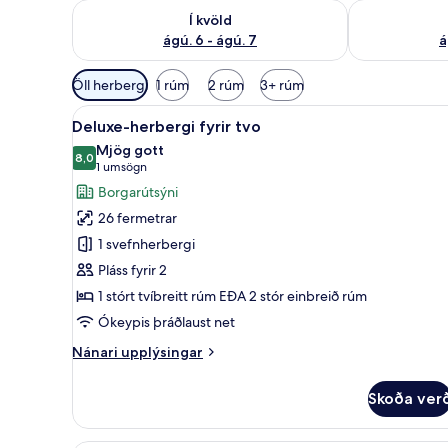
Athuga framboð í kvöld ágú. 6 - ágú. 7
Athuga frambo
Í kvöld
ágú. 6 - ágú. 7
á
Síur
Öll herbergi
1 rúm
2 rúm
3+ rúm
í
Skoða
Deluxe-herbergi fyrir tvo | Mín
boði
21
Deluxe-herbergi fyrir tvo
allar
fyrir
Mjög gott
myndir
8,0
herbergi
8,0 af 10
(1
1 umsögn
fyrir
umsögn)
Borgarútsýni
Deluxe-
26 fermetrar
herbergi
1 svefnherbergi
fyrir
Pláss fyrir 2
tvo
1 stórt tvíbreitt rúm EÐA 2 stór einbreið rúm
Ókeypis þráðlaust net
Nánari
Nánari upplýsingar
upplýsingar
fyrir
Skoða ver
Deluxe-
herbergi
fyrir