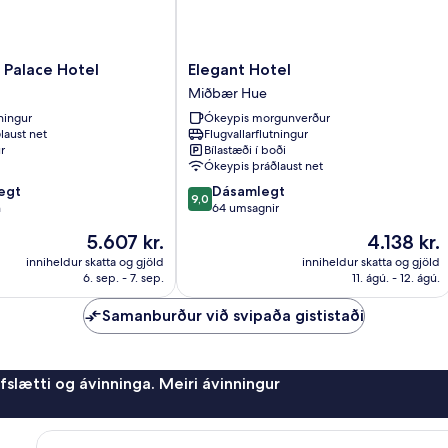
Elegant
 Palace Hotel
Elegant Hotel
Hotel
Miðbær Hue
Miðbær
tningur
Ókeypis morgunverður
Hue
laust net
Flugvallarflutningur
r
Bílastæði í boði
Ókeypis þráðlaust net
9.0
egt
Dásamlegt
9,0
af
n
64 umsagnir
10,
Verðið
Verðið
5.607 kr.
4.138 kr.
Dásamlegt,
er
er
64
inniheldur skatta og gjöld
inniheldur skatta og gjöld
5.607 kr.
4.138 kr.
6. sep. - 7. sep.
11. ágú. - 12. ágú.
umsagnir
Samanburður við svipaða gististaði
afslætti og ávinninga. Meiri ávinningur