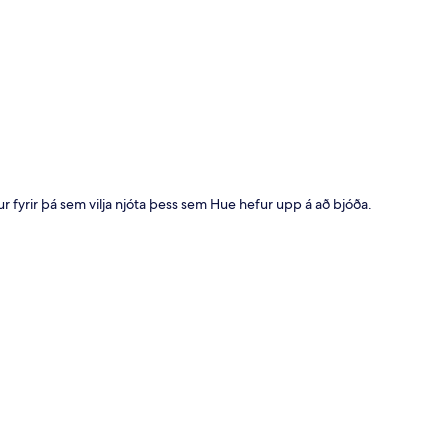
t
ur fyrir þá sem vilja njóta þess sem Hue hefur upp á að bjóða.