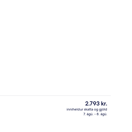
tistaðar
Míníbar, öryggishólf í herbergi, skrif
Núverandi
2.793 kr.
verð
inniheldur skatta og gjöld
er
7. ágú. - 8. ágú.
innra rými
Fjölskylduherbergi | Míníbar, öryggish
2.793 kr.