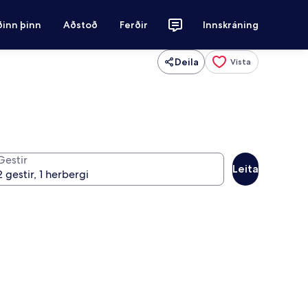
ðinn þinn
Aðstoð
Ferðir
Innskráning
Deila
Vista
Gestir
Leita