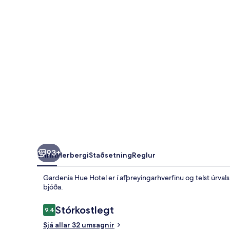
93+
Yfirlit
Herbergi
Staðsetning
Reglur
Gardenia Hue Hotel er í afþreyingarhverfinu og telst úrvals 
bjóða.
Umsagnir
Stórkostlegt
9,4
9,4 af 10
Sjá allar 32 umsagnir