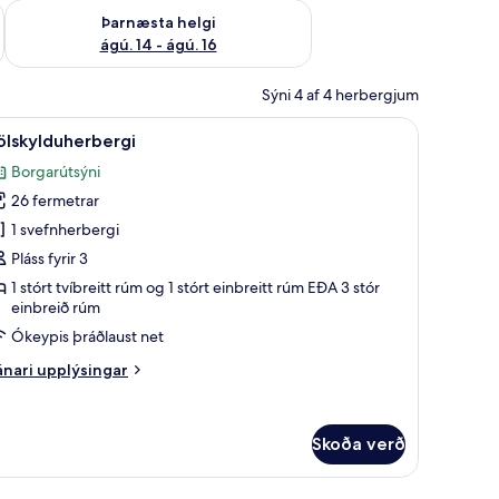
ágú. 9
Athuga framboð þarnæstu helgi ágú. 14 - ágú. 16
Þarnæsta helgi
ágú. 14 - ágú. 16
Sýni 4 af 4 herbergjum
 öryggishólf í herbergi, skrifborð, myrkratjöld/-gardínur
koða
Fjölskylduherbergi | Míníbar, öryggishólf í he
19
ölskylduherbergi
lar
Borgarútsýni
yndir
26 fermetrar
rir
jölskylduherbergi
1 svefnherbergi
Pláss fyrir 3
1 stórt tvíbreitt rúm og 1 stórt einbreitt rúm EÐA 3 stór
einbreið rúm
Ókeypis þráðlaust net
nari
nari upplýsingar
plýsingar
rir
ölskylduherbergi
Skoða verð