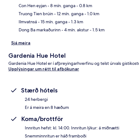
Con Hen eyjan
- 8 mín. ganga
- 0.8 km
Kor
Truong Tien brúin
- 12 mín. ganga
- 1.0 km
Ilmvatnsá
- 15 mín. ganga
- 1.3 km
Dong Ba markaðurinn
- 4 mín. akstur
- 1.5 km
Sjá meira
Gardenia Hue Hotel
Gardenia Hue Hotel er í afþreyingarhverfinu og telst úrvals gistikost
Upplýsingar um rétt til afbókunar
Stærð hótels
24 herbergi
Er á meira en 8 hæðum
Koma/brottför
Innritun hefst: kl. 14:00. Innritun lýkur: á miðnætti
Snemminnritun er háð framboði