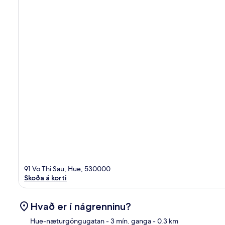
91 Vo Thi Sau, Hue, 530000
Skoða á korti
Hvað er í nágrenninu?
Hue-næturgöngugatan
- 3 mín. ganga
- 0.3 km