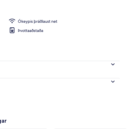
gi fyrir tvo | Verönd/útipallur
Ókeypis þráðlaust net
Þvottaaðstaða
gar