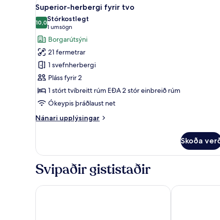
Skoða
Superior-herbergi fyrir tvo | M
23
tvo
Superior-herbergi fyrir tvo
allar
Stórkostlegt
myndir
10,0
10,0 af 10
(1
1 umsögn
fyrir
umsögn)
Borgarútsýni
Superior-
21 fermetrar
herbergi
1 svefnherbergi
fyrir
Pláss fyrir 2
tvo
1 stórt tvíbreitt rúm EÐA 2 stór einbreið rúm
Ókeypis þráðlaust net
Nánari
Nánari upplýsingar
upplýsingar
fyrir
Skoða ver
Superior-
herbergi
fyrir
Svipaðir gististaðir
tvo
Jade Scene Hotel
Hue Serene P