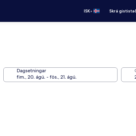
•
ISK
Skrá gistista
Dagsetningar