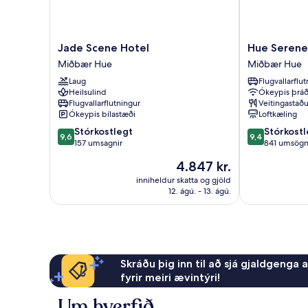
Jade
Hue
Jade Scene Hotel
Hue Serene
Scene
Serene
Miðbær Hue
Miðbær Hue
Hotel
Palace
Laug
Flugvallarflu
Miðbær
Hotel
Heilsulind
Ókeypis þráð
Hue
Miðbær
Flugvallarflutningur
Veitingastaðu
Hue
Ókeypis bílastæði
Loftkæling
9.6
9.4
Stórkostlegt
Stórkostl
9,6
9,4
af
af
157 umsagnir
841 umsög
10,
10,
Verðið
4.847 kr.
Stórkostlegt,
Stórkostlegt,
er
157
841
inniheldur skatta og gjöld
4.847 kr.
12. ágú. - 13. ágú.
umsagnir
umsögn
Skráðu þig inn til að sjá gjaldgenga 
fyrir meiri ævintýri!
Um hverfið