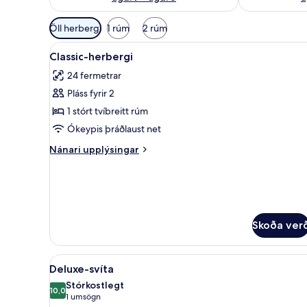
Síur
Öll herbergi
1 rúm
2 rúm
í
Skoða
Classic-herbergi | 1 svefnherbe
boði
4
Classic-herbergi
allar
fyrir
24 fermetrar
myndir
herbergi
Pláss fyrir 2
fyrir
Classic-
1 stórt tvíbreitt rúm
herbergi
Ókeypis þráðlaust net
Nánari
Nánari upplýsingar
upplýsingar
fyrir
Classic-
herbergi
Skoða ver
Skoða
Deluxe-svíta | Útsýni úr herbe
6
Deluxe-svíta
allar
Stórkostlegt
myndir
10,0
10,0 af 10
(1
1 umsögn