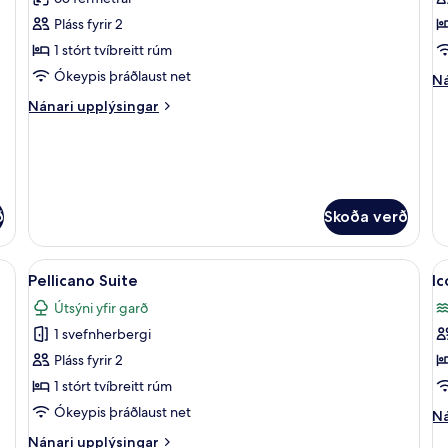
fyrir
fy
Master
A
Pláss fyrir 2
Suite
S
1 stórt tvíbreitt rúm
Ókeypis þráðlaust net
Ná
Ná
up
Nánari
Nánari upplýsingar
fy
upplýsingar
Ar
fyrir
Su
Master
Suite
ð
Skoða verð
fnherbergi, rúmföt af bestu gerð, míníbar, öryggishólf í herbergi
Skoða
Flatskjársjónvarp, DVD-spilari, kvikmy
S
7
Pellicano Suite
Ic
allar
al
Útsýni yfir garð
myndir
m
1 svefnherbergi
fyrir
fy
Pellicano
Ic
Pláss fyrir 2
Suite
S
1 stórt tvíbreitt rúm
Ókeypis þráðlaust net
Ná
Ná
up
Nánari
Nánari upplýsingar