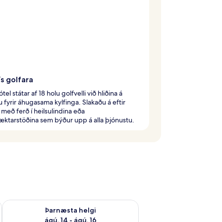
s golfara
tel státar af 18 holu golfvelli við hliðina á
u fyrir áhugasama kylfinga. Slakaðu á eftir
með ferð í heilsulindina eða
æktarstöðina sem býður upp á alla þjónustu.
ágú. 9
Athuga framboð þarnæstu helgi ágú. 14 - ágú. 16
Þarnæsta helgi
ágú. 14 - ágú. 16