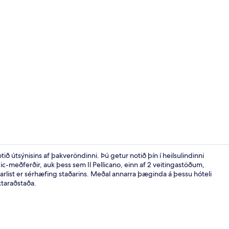
Myndskeið fr
tið útsýnisins af þakveröndinni. Þú getur notið þín í heilsulindinni
c-meðferðir, auk þess sem Il Pellicano, einn af 2 veitingastöðum,
rlist er sérhæfing staðarins. Meðal annarra þæginda á þessu hóteli
Útilaug sem er
ktaraðstaða.