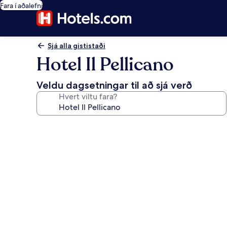
Fara í aðalefni
Sjá alla gististaði
Hotel Il Pellicano
Veldu dagsetningar til að sjá verð
Hvert viltu fara?
Myndasafn
fyrir
Hotel
Il
Pellicano