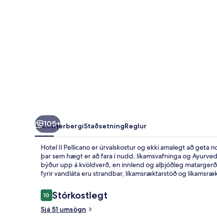
105+
Yfirlit
Herbergi
Staðsetning
Reglur
Hotel Il Pellicano er úrvalskostur og ekki amalegt að geta no
þar sem hægt er að fara í nudd, líkamsvafninga og Ayurvedi
býður upp á kvöldverð, en innlend og alþjóðleg matargerða
fyrir vandláta eru strandbar, líkamsræktarstöð og líkamsræ
Umsagnir
Stórkostlegt
10
10 af 10
Sjá 51 umsögn