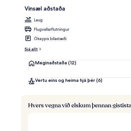
Einkaströnd, h
Vinsæl aðstaða
Laug
Flugvallarflutningur
Ókeypis bílastæði
Sjá allt
Meginaðstaða
(12)
Vertu eins og heima hjá þér
(6)
Hvers vegna við elskum þennan gistist