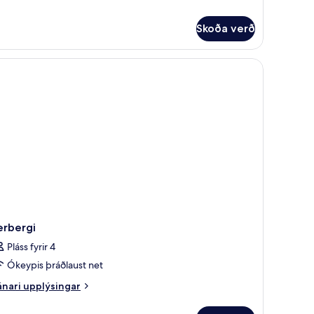
rir
onic
ite
Skoða verð
erbergi
Pláss fyrir 4
Ókeypis þráðlaust net
nari
nari upplýsingar
plýsingar
rir