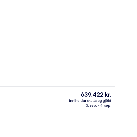
Loftmynd
á gististað
Núverandi
639.422 kr.
verð
inniheldur skatta og gjöld
er
3. sep. - 4. sep.
 opin hluta úr ári, sólhlífar, sólstólar
Tennisvöllur
639.422 kr.