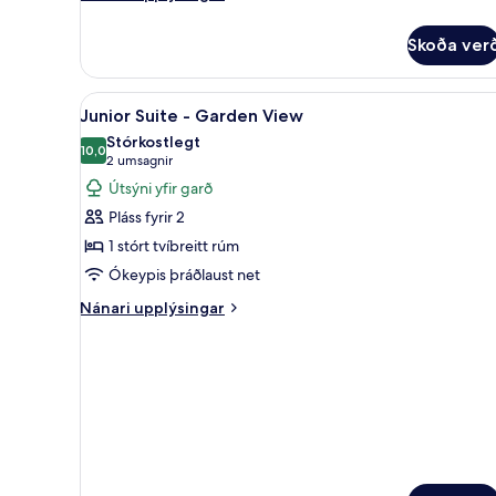
View
upplýsingar
fyrir
Skoða ver
Junior
Suite
-
Skoða
Junior Suite - Garden View | 1 
5
Sea
Junior Suite - Garden View
allar
View
Stórkostlegt
myndir
10,0
10,0 af 10
(2
2 umsagnir
fyrir
umsagnir)
Útsýni yfir garð
Junior
Pláss fyrir 2
Suite
1 stórt tvíbreitt rúm
-
Ókeypis þráðlaust net
Garden
View
Nánari
Nánari upplýsingar
upplýsingar
fyrir
Junior
Suite
-
Garden
View