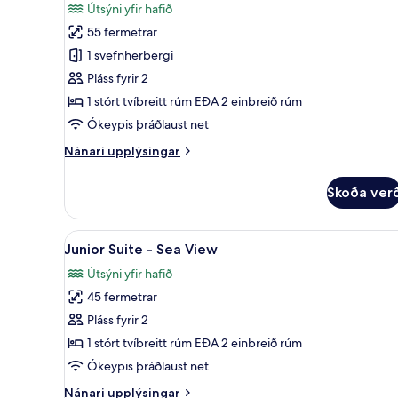
fyrir
umsögn)
Útsýni yfir hafið
Deluxe-
55 fermetrar
svíta
1 svefnherbergi
Pláss fyrir 2
1 stórt tvíbreitt rúm EÐA 2 einbreið rúm
Ókeypis þráðlaust net
Nánari
Nánari upplýsingar
upplýsingar
fyrir
Skoða ver
Deluxe-
svíta
Skoða
Junior Suite - Sea View | 1 sve
6
Junior Suite - Sea View
allar
Útsýni yfir hafið
myndir
45 fermetrar
fyrir
Junior
Pláss fyrir 2
Suite
1 stórt tvíbreitt rúm EÐA 2 einbreið rúm
-
Ókeypis þráðlaust net
Sea
Nánari
Nánari upplýsingar