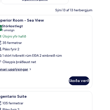
Sýni 13 af 13 herbergjum
erbergi, rúmföt af bestu gerð, míníbar, öryggishólf í herbergi
koða
Superior Room - Sea View | 1 svefnherbergi, rú
5
uperior Room - Sea View
lar
Stórkostlegt
yndir
,0
10,0 af 10
(1
1 umsögn
rir
umsögn)
Útsýni yfir hafið
uperior
35 fermetrar
oom
Pláss fyrir 2
1 stórt tvíbreitt rúm EÐA 2 einbreið rúm
ea
Ókeypis þráðlaust net
iew
nari
nari upplýsingar
plýsingar
rir
Skoða verð
perior
oom
af bestu gerð, míníbar, öryggishólf í herbergi
koða
Argentario Suite | Stofa | Flatskjársjónvarp, D
8
a
gentario Suite
lar
ew
105 fermetrar
yndir
Pláss fyrir 2