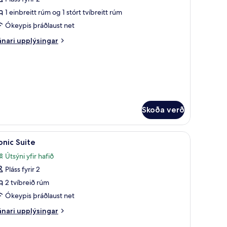
rir
rgentario
1 einbreitt rúm og 1 stórt tvíbreitt rúm
uite
Ókeypis þráðlaust net
nari
nari upplýsingar
plýsingar
rir
gentario
ite
Skoða verð
ndir gegn gjaldi
koða
1 svefnherbergi, rúmföt af bestu gerð, míníbar
7
onic Suite
lar
Útsýni yfir hafið
yndir
Pláss fyrir 2
rir
onic
2 tvíbreið rúm
uite
Ókeypis þráðlaust net
nari
nari upplýsingar
plýsingar