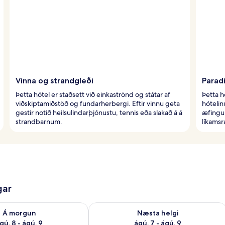
Vinna og strandgleði
Paradí
Þetta hótel er staðsett við einkaströnd og státar af
Þetta hó
viðskiptamiðstöð og fundarherbergi. Eftir vinnu geta
hótelin
gestir notið heilsulindarþjónustu, tennis eða slakað á á
æfingu 
strandbarnum.
líkamsr
gar
ð á morgun ágú. 8 - ágú. 9
Athuga framboð næstu helgi ágú. 7 - 
Á morgun
Næsta helgi
gú. 8 - ágú. 9
ágú. 7 - ágú. 9