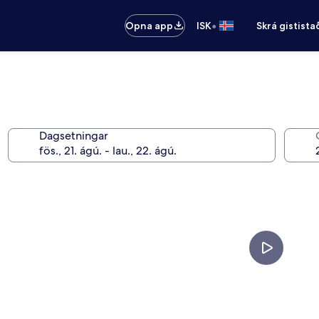
•
Opna app
ISK
Skrá gistista
Dagsetningar