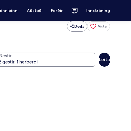
ðinn þinn
Aðstoð
Ferðir
Innskráning
Deila
Vista
Gestir
Leita