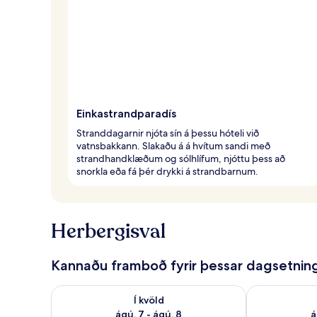
Einkastrandparadís
Stranddagarnir njóta sín á þessu hóteli við
vatnsbakkann. Slakaðu á á hvítum sandi með
strandhandklæðum og sólhlífum, njóttu þess að
snorkla eða fá þér drykki á strandbarnum.
Herbergisval
Kannaðu framboð fyrir þessar dagsetnin
Athuga framboð í kvöld ágú. 7 - ágú. 8
Athuga frambo
Í kvöld
ágú. 7 - ágú. 8
á