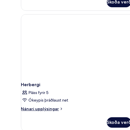
Skoða ver
Herbergi
Pláss fyrir 5
Ókeypis þráðlaust net
Nánari
Nánari upplýsingar
upplýsingar
fyrir
Skoða ver
Herbergi