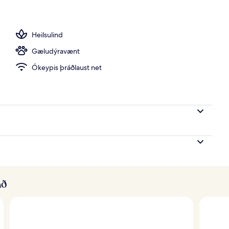
vítur sandur, sólbekkir, sólhlífar
Heilsulind
Gæludýravænt
Ókeypis þráðlaust net
að