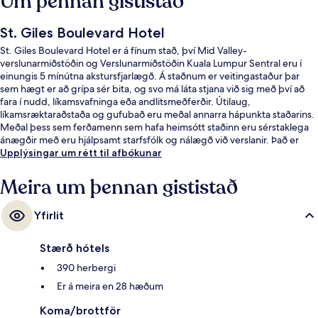
Um þennan gististað
St. Giles Boulevard Hotel
St. Giles Boulevard Hotel er á fínum stað, því Mid Valley-
verslunarmiðstöðin og Verslunarmiðstöðin Kuala Lumpur Sentral eru í
einungis 5 mínútna akstursfjarlægð. Á staðnum er veitingastaður þar
sem hægt er að grípa sér bita, og svo má láta stjana við sig með því að
fara í nudd, líkamsvafninga eða andlitsmeðferðir. Útilaug,
líkamsræktaraðstaða og gufubað eru meðal annarra hápunkta staðarins.
Meðal þess sem ferðamenn sem hafa heimsótt staðinn eru sérstaklega
ánægðir með eru hjálpsamt starfsfólk og nálægð við verslanir. Það er
ekki langt að fara til að komast í almenningssamgöngur: Bangsar
Upplýsingar um rétt til afbókunar
lestarstöðin er í 14 mínútna göngufjarlægð.
Meira um þennan gististað
Yfirlit
Stærð hótels
390 herbergi
Er á meira en 28 hæðum
Koma/brottför