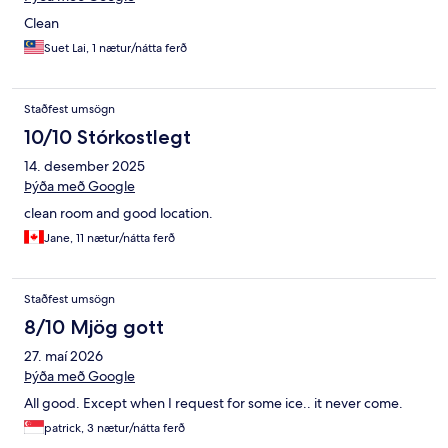
Clean
Suet Lai, 1 nætur/nátta ferð
Staðfest umsögn
10/10 Stórkostlegt
14. desember 2025
Þýða með Google
clean room and good location.
Jane, 11 nætur/nátta ferð
Staðfest umsögn
8/10 Mjög gott
27. maí 2026
Þýða með Google
All good. Except when I request for some ice.. it never come.
patrick, 3 nætur/nátta ferð