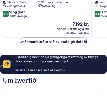
Bílastæði í boði
Ókeypis þráðlaust net
Laug
Mid
Valley
Veitingastaður
Loftkæling
Ókeypi
Valley
Kuala
City
Lumpur
8.4
8.6
Mjög gott
Frá
8,4
8,6
Mid
af
af
1.002 umsagnir
719 
Valley
10,
10,
Verðið
7.192 kr.
City
Mjög
Frábært
er
gott,
719
inniheldur skatta og gjöld
7.192 kr.
21. ágú. - 22. ágú.
1.002
umsagni
umsagnir
Samanburður við svipaða gististaði
Skráðu þig inn til að sjá gjaldgenga afslætti og ávinninga.
Meiri ávinningur fyrir meiri ævintýri!
Innskrá
Skráðu þig, það er ókeypis
Um hverfið