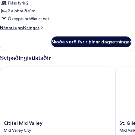
Pláss fyrir 2
myndir
2 einbreið rúm
fyrir
Urban
Ókeypis þráðlaust net
Twin
Nánari
Nánari upplýsingar
upplýsingar
fyrir
Skoða verð fyrir þínar dagsetningar
Urban
Twin
Svipaðir gististaðir
Cititel Mid Valley
St. Gile
Cititel
St.
Cititel Mid Valley
St. Gi
Mid
Giles
Mid Valley City
Mid Vall
Valley
Mid