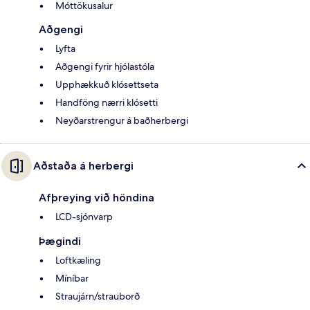
Móttökusalur
Aðgengi
Lyfta
Aðgengi fyrir hjólastóla
Upphækkuð klósettseta
Handföng nærri klósetti
Neyðarstrengur á baðherbergi
Aðstaða á herbergi
Afþreying við höndina
LCD-sjónvarp
Þægindi
Loftkæling
Míníbar
Straujárn/strauborð