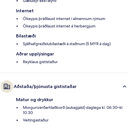
Gæludýr ekki leyfð
Internet
Ókeypis þráðlaust internet í almennum rýmum
Ókeypis þráðlaust internet á herbergjum
Bílastæði
Sjálfsafgreiðslubílastæði á staðnum (5 MYR á dag)
Aðrar upplýsingar
Reyklaus gististaður
Aðstaða/þjónusta gististaðar
Matur og drykkur
Morgunverðarhlaðborð (aukagjald) daglega kl. 06:30–kl.
10:30
Veitingastaður