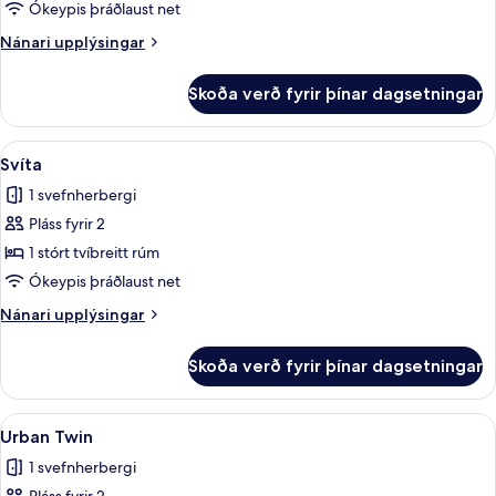
herbergi
Ókeypis þráðlaust net
fyrir
Nánari
Nánari upplýsingar
tvo,
upplýsingar
tvö
fyrir
Skoða verð fyrir þínar dagsetningar
Premier-
rúm
herbergi
fyrir
Skoða
Rúmföt af bestu gerð, dúnsængur, míní
3
tvo,
Svíta
allar
tvö
1 svefnherbergi
rúm
myndir
Pláss fyrir 2
fyrir
Svíta
1 stórt tvíbreitt rúm
Ókeypis þráðlaust net
Nánari
Nánari upplýsingar
upplýsingar
fyrir
Skoða verð fyrir þínar dagsetningar
Svíta
Skoða
Rúmföt af bestu gerð, dúnsængur, míní
3
Urban Twin
allar
1 svefnherbergi
myndir