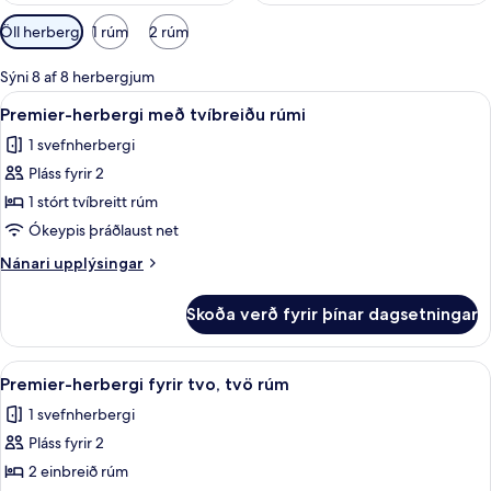
Síur
Öll herbergi
1 rúm
2 rúm
í
boði
Sýni 8 af 8 herbergjum
fyrir
Skoða
Rúmföt af bestu gerð, dúnsængur, míní
4
Premier-herbergi með tvíbreiðu rúmi
herbergi
allar
1 svefnherbergi
myndir
Pláss fyrir 2
fyrir
Premier-
1 stórt tvíbreitt rúm
herbergi
Ókeypis þráðlaust net
með
Nánari
Nánari upplýsingar
tvíbreiðu
upplýsingar
rúmi
fyrir
Skoða verð fyrir þínar dagsetningar
Premier-
herbergi
með
Skoða
Rúmföt af bestu gerð, dúnsængur, míní
3
tvíbreiðu
Premier-herbergi fyrir tvo, tvö rúm
allar
rúmi
1 svefnherbergi
myndir
Pláss fyrir 2
fyrir
Premier-
2 einbreið rúm