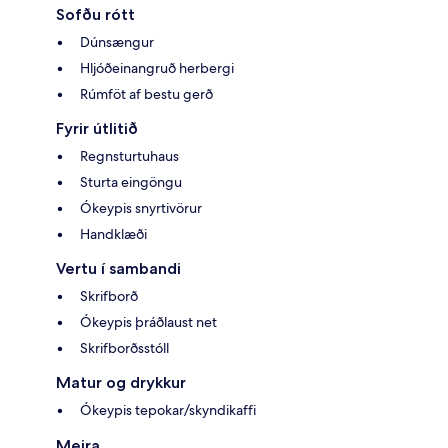
Sofðu rótt
Dúnsængur
Hljóðeinangruð herbergi
Rúmföt af bestu gerð
Fyrir útlitið
Regnsturtuhaus
Sturta eingöngu
Ókeypis snyrtivörur
Handklæði
Vertu í sambandi
Skrifborð
Ókeypis þráðlaust net
Skrifborðsstóll
Matur og drykkur
Ókeypis tepokar/skyndikaffi
Meira