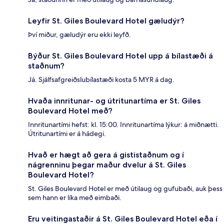
Leyfir St. Giles Boulevard Hotel gæludýr?
Því miður, gæludýr eru ekki leyfð.
Býður St. Giles Boulevard Hotel upp á bílastæði á
staðnum?
Já. Sjálfsafgreiðslubílastæði kosta 5 MYR á dag.
Hvaða innritunar- og útritunartíma er St. Giles
Boulevard Hotel með?
Innritunartími hefst: kl. 15:00. Innritunartíma lýkur: á miðnætti.
Útritunartími er á hádegi.
Hvað er hægt að gera á gististaðnum og í
nágrenninu þegar maður dvelur á St. Giles
Boulevard Hotel?
St. Giles Boulevard Hotel er með útilaug og gufubaði, auk þess
sem hann er líka með eimbaði.
Eru veitingastaðir á St. Giles Boulevard Hotel eða í