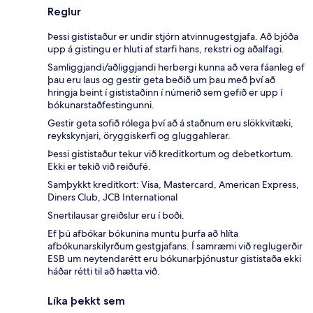
Reglur
Þessi gististaður er undir stjórn atvinnugestgjafa. Að bjóða
upp á gistingu er hluti af starfi hans, rekstri og aðalfagi.
Samliggjandi/aðliggjandi herbergi kunna að vera fáanleg ef
þau eru laus og gestir geta beðið um þau með því að
hringja beint í gististaðinn í númerið sem gefið er upp í
bókunarstaðfestingunni.
Gestir geta sofið rólega því að á staðnum eru slökkvitæki,
reykskynjari, öryggiskerfi og gluggahlerar.
Þessi gististaður tekur við kreditkortum og debetkortum.
Ekki er tekið við reiðufé.
Samþykkt kreditkort: Visa, Mastercard, American Express,
Diners Club, JCB International
Snertilausar greiðslur eru í boði.
Ef þú afbókar bókunina muntu þurfa að hlíta
afbókunarskilyrðum gestgjafans. Í samræmi við reglugerðir
ESB um neytendarétt eru bókunarþjónustur gististaða ekki
háðar rétti til að hætta við.
Líka þekkt sem