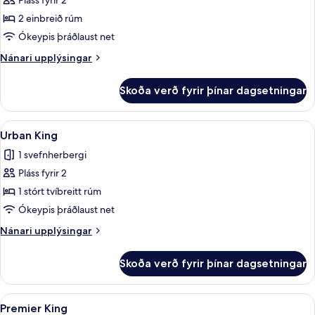
Pláss fyrir 2
fyrir
Urban
2 einbreið rúm
Twin
Ókeypis þráðlaust net
Nánari
Nánari upplýsingar
upplýsingar
fyrir
Skoða verð fyrir þínar dagsetningar
Urban
Twin
Skoða
Urban King | Rúmföt af bestu gerð, dú
3
Urban King
allar
1 svefnherbergi
myndir
Pláss fyrir 2
fyrir
Urban
1 stórt tvíbreitt rúm
King
Ókeypis þráðlaust net
Nánari
Nánari upplýsingar
upplýsingar
fyrir
Skoða verð fyrir þínar dagsetningar
Urban
King
Skoða
Rúmföt af bestu gerð, dúnsængur, míní
6
Premier King