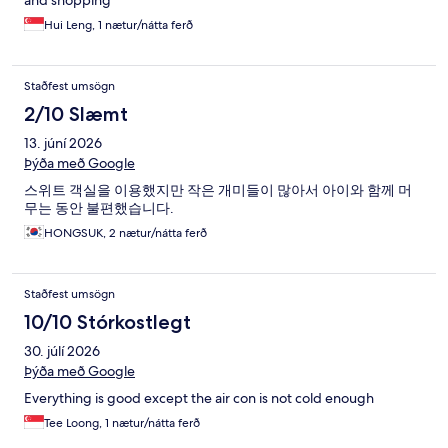
and shopping
Hui Leng, 1 nætur/nátta ferð
Staðfest umsögn
2/10 Slæmt
13. júní 2026
Þýða með Google
스위트 객실을 이용했지만 작은 개미들이 많아서 아이와 함께 머
무는 동안 불편했습니다.
HONGSUK, 2 nætur/nátta ferð
Staðfest umsögn
10/10 Stórkostlegt
30. júlí 2026
Þýða með Google
Everything is good except the air con is not cold enough
Tee Loong, 1 nætur/nátta ferð