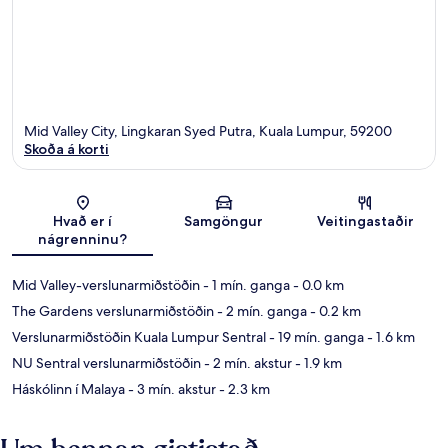
Mid Valley City, Lingkaran Syed Putra, Kuala Lumpur, 59200
Skoða á korti
Kort
Hvað er í
Samgöngur
Veitingastaðir
nágrenninu?
Mid Valley-verslunarmiðstöðin
- 1 mín. ganga
- 0.0 km
The Gardens verslunarmiðstöðin
- 2 mín. ganga
- 0.2 km
Verslunarmiðstöðin Kuala Lumpur Sentral
- 19 mín. ganga
- 1.6 km
NU Sentral verslunarmiðstöðin
- 2 mín. akstur
- 1.9 km
Háskólinn í Malaya
- 3 mín. akstur
- 2.3 km