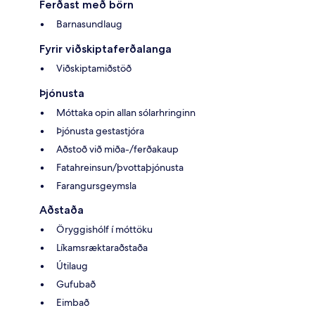
Ferðast með börn
Barnasundlaug
Fyrir viðskiptaferðalanga
Viðskiptamiðstöð
Þjónusta
Móttaka opin allan sólarhringinn
Þjónusta gestastjóra
Aðstoð við miða-/ferðakaup
Fatahreinsun/þvottaþjónusta
Farangursgeymsla
Aðstaða
Öryggishólf í móttöku
Líkamsræktaraðstaða
Útilaug
Gufubað
Eimbað