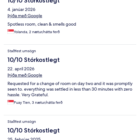
10/10 Stórkostlegt
4. janúar 2026
Þýða með Google
Spotless room, clean & smells good
Yolanda, 2 nætur/nátta ferð
Staðfest umsögn
10/10 Stórkostlegt
22. apríl 2026
Þýða með Google
Requested for a change of room on day two and it was promptly
seen to. everything was settled in less than 30 minutes with zero
hassle. Very Grateful.
Puay Tien, 3 nætur/nátta ferð
Staðfest umsögn
10/10 Stórkostlegt
25. febrúar 2025