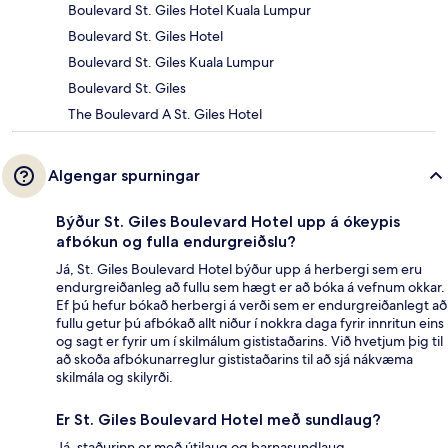
Boulevard St. Giles Hotel Kuala Lumpur
Boulevard St. Giles Hotel
Boulevard St. Giles Kuala Lumpur
Boulevard St. Giles
The Boulevard A St. Giles Hotel
Algengar spurningar
Býður St. Giles Boulevard Hotel upp á ókeypis
afbókun og fulla endurgreiðslu?
Já, St. Giles Boulevard Hotel býður upp á herbergi sem eru
endurgreiðanleg að fullu sem hægt er að bóka á vefnum okkar.
Ef þú hefur bókað herbergi á verði sem er endurgreiðanlegt að
fullu getur þú afbókað allt niður í nokkra daga fyrir innritun eins
og sagt er fyrir um í skilmálum gististaðarins. Við hvetjum þig til
að skoða afbókunarreglur gististaðarins til að sjá nákvæma
skilmála og skilyrði.
Er St. Giles Boulevard Hotel með sundlaug?
Já, staðurinn er með útilaug og barnasundlaug.