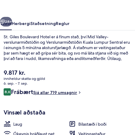
rra
Næsta
28+
Yfirlit
Herbergi
Staðsetning
Reglur
St. Giles Boulevard Hotel er á fínum stað, því Mid Valley-
verslunarmiðstöðin og Verslunarmiðstöðin Kuala Lumpur Sentral eru
í einungis 5 mínútna akstursfjarlægð. Á staðnum er veitingastaður
þar sem hægt er að grípa sér bita, og svo má láta stjana við sig með
því að fara í nudd, líkamsvafninga eða andlitsmeðferðir. Útilaug,
líkamsræktaraðstaða og gufubað eru meðal annarra hápunkta
staðarins. Meðal þess sem ferðamenn sem hafa heimsótt staðinn eru
Núverandi
9.817 kr.
sérstaklega ánægðir með eru hjálpsamt starfsfólk og nálægð við
verð
inniheldur skatta og gjöld
verslanir. Það er ekki langt að fara til að komast í
er
6. sep. - 7. sep.
almenningssamgöngur: Bangsar lestarstöðin er í 14 mínútna
Sæti í anddyri
9.817 kr.
Umsagnir
göngufjarlægð.
Frábært
8,6
Sjá allar 719 umsagnir
8,6 af 10
Vinsæl aðstaða
Laug
Bílastæði í boði
Ókeypis þráðlaust net
Veitingastaður