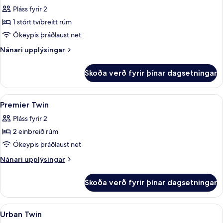
allar
Pláss fyrir 2
myndir
1 stórt tvíbreitt rúm
fyrir
Premier
Ókeypis þráðlaust net
King
Nánari
Nánari upplýsingar
upplýsingar
fyrir
Skoða verð fyrir þínar dagsetningar
Premier
King
Skoða
Rúmföt af bestu gerð, dúnsængur, míní
7
Premier Twin
allar
Pláss fyrir 2
myndir
2 einbreið rúm
fyrir
Premier
Ókeypis þráðlaust net
Twin
Nánari
Nánari upplýsingar
upplýsingar
fyrir
Skoða verð fyrir þínar dagsetningar
Premier
Twin
Skoða
Rúmföt af bestu gerð, dúnsængur, míní
6
Urban Twin
allar