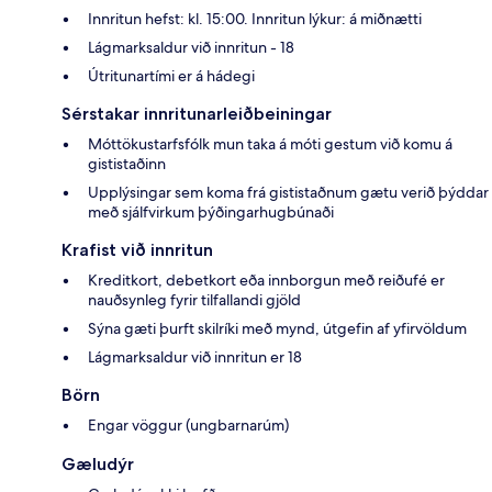
Innritun hefst: kl. 15:00. Innritun lýkur: á miðnætti
Lágmarksaldur við innritun - 18
Útritunartími er á hádegi
Sérstakar innritunarleiðbeiningar
Móttökustarfsfólk mun taka á móti gestum við komu á
gististaðinn
Upplýsingar sem koma frá gististaðnum gætu verið þýddar
með sjálfvirkum þýðingarhugbúnaði
Krafist við innritun
Kreditkort, debetkort eða innborgun með reiðufé er
nauðsynleg fyrir tilfallandi gjöld
Sýna gæti þurft skilríki með mynd, útgefin af yfirvöldum
Lágmarksaldur við innritun er 18
Börn
Engar vöggur (ungbarnarúm)
Gæludýr