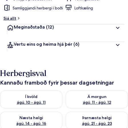
Samliggjandi herbergi í boði
Loftkæling
Sjá allt
Meginaðstaða
(12)
Vertu eins og heima hjá þér
(6)
Herbergisval
Kannaðu framboð fyrir þessar dagsetningar
Athuga framboð í kvöld ágú. 10 - ágú. 11
Athuga framboð á morgun ágú. 
Í kvöld
Á morgun
ágú. 10 - ágú. 11
ágú. 11 - ágú. 12
Athuga framboð næstu helgi ágú. 14 - ágú. 16
Athuga framboð þarnæstu helg
Næsta helgi
Þarnæsta helgi
ágú. 14 - ágú. 16
ágú. 21 - ágú. 23