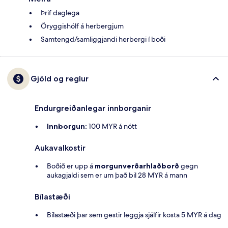
Þrif daglega
Öryggishólf á herbergjum
Samtengd/samliggjandi herbergi í boði
Gjöld og reglur
Endurgreiðanlegar innborganir
Innborgun:
100 MYR á nótt
Aukavalkostir
Boðið er upp á
morgunverðarhlaðborð
gegn
aukagjaldi sem er um það bil 28 MYR á mann
Bílastæði
Bílastæði þar sem gestir leggja sjálfir kosta 5 MYR á dag