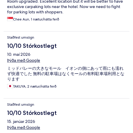
Room upgraded. Excellent location but it will be better to have
exclusive carpaking lots near the hotel. Now we need to fight
for parking lots with shoppers.
Chee Aun, 1 nætur/nátta ferð
Staðfest umsögn
10/10 Stórkostlegt
10. maí 2026
Þýða með Google
ミッドバレーの大きなモール イオンの側にあって雨にも濡れ
ず快適でした 無料の駐車場はなくモールの有料駐車場利用とな
ります
TAKUYA, 2 nætur/nátta ferð
Staðfest umsögn
10/10 Stórkostlegt
15. janúar 2026
Þýða með Google