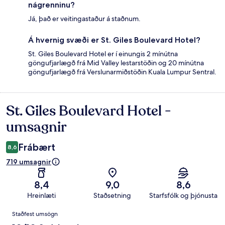
nágrenninu?
Já, það er veitingastaður á staðnum.
Á hvernig svæði er St. Giles Boulevard Hotel?
St. Giles Boulevard Hotel er í einungis 2 mínútna
göngufjarlægð frá Mid Valley lestarstöðin og 20 mínútna
göngufjarlægð frá Verslunarmiðstöðin Kuala Lumpur Sentral.
St. Giles Boulevard Hotel -
Umsagnir
umsagnir
Frábært
8,6
719 umsagnir
8,4
9,0
8,6
Hreinlæti
Staðsetning
Starfsfólk og þjónusta
Umsagnir
Staðfest umsögn