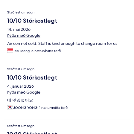
Staðfest umsögn
10/10 Stórkostlegt
14. maí 2026
Þýða með Google
Air con not cold. Staff is kind enough to change room for us
Tee Loong, 5 nætur/nátta ferð
Staðfest umsögn
10/10 Stórkostlegt
4. janúar 2026
Þýða með Google
네 맛있었어요
JOONG YONG, 1 nætur/nátta ferð
Staðfest umsögn