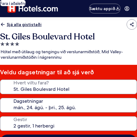
Fara í aðalefni
Sæktu appið
Sjá alla gististaði
St. Giles Boulevard Hotel
4.0
stjörnu
Hótel með útilaug og tengingu við verslunarmiðstöð; Mid Valley-
gististaður
verslunarmiðstöðin í nágrenninu
Veldu dagsetningar til að sjá verð
Hvert viltu fara?
Dagsetningar
Gestir