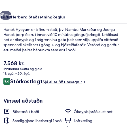
rra
Næsta
74+
Yfirlit
Herbergi
Staðsetning
Reglur
Hanok Hyeyum er á fínum stað, því Nambu Markaður og Jeonju
Hanok þorpið eru í innan við 10 mínútna göngufjarlægð. Þráðlaust
net er ókeypis og í nágrenninu geta þeir sem vilja upplifa eitthvað
spennandi skellt sér í göngu- og hjólreiðaferðir. Verönd og garður
eru meðal þeirra hápunkta sem eru í boði.
Núverandi
7.568 kr.
verð
inniheldur skatta og gjöld
er
19. ágú. - 20. ágú.
Lóð gististaðar
7.568 kr.
Umsagnir
Stórkostlegt
9,6
Sjá allar 85 umsagnir
9,6 af 10
Vinsæl aðstaða
Bílastæði í boði
Ókeypis þráðlaust net
Samliggjandi herbergi í boði
Loftkæling