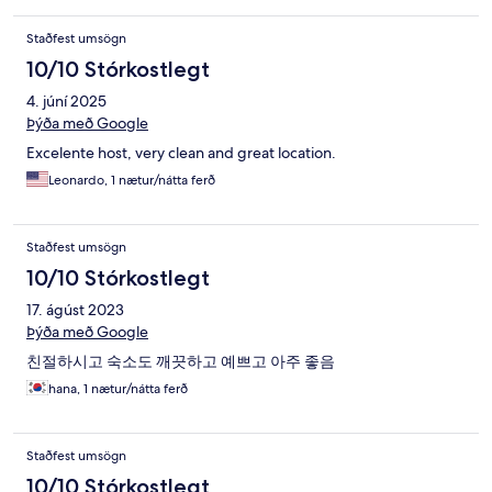
Staðfest umsögn
10/10 Stórkostlegt
4. júní 2025
Þýða með Google
Excelente host, very clean and great location.
Leonardo, 1 nætur/nátta ferð
Staðfest umsögn
10/10 Stórkostlegt
17. ágúst 2023
Þýða með Google
친절하시고 숙소도 깨끗하고 예쁘고 아주 좋음
hana, 1 nætur/nátta ferð
Staðfest umsögn
10/10 Stórkostlegt