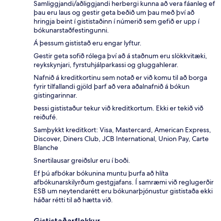
Samliggjandi/aðliggjandi herbergi kunna að vera fáanleg ef
þau eru laus og gestir geta beðið um þau með því að
hringja beint í gististaðinn í númerið sem gefið er upp í
bókunarstaðfestingunni.
Á þessum gististað eru engar lyftur.
Gestir geta sofið rólega því að á staðnum eru slökkvitæki,
reykskynjari, fyrstuhjálparkassi og gluggahlerar.
Nafnið á kreditkortinu sem notað er við komu til að borga
fyrir tilfallandi gjöld þarf að vera aðalnafnið á bókun
gistingarinnar.
Þessi gististaður tekur við kreditkortum. Ekki er tekið við
reiðufé.
Samþykkt kreditkort: Visa, Mastercard, American Express,
Discover, Diners Club, JCB International, Union Pay, Carte
Blanche
Snertilausar greiðslur eru í boði.
Ef þú afbókar bókunina muntu þurfa að hlíta
afbókunarskilyrðum gestgjafans. Í samræmi við reglugerðir
ESB um neytendarétt eru bókunarþjónustur gististaða ekki
háðar rétti til að hætta við.
Gististaðarflokkur