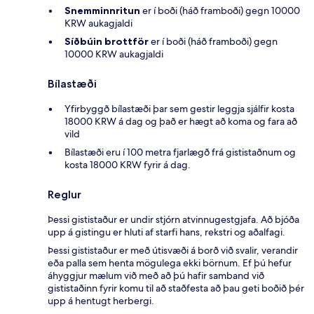
Snemminnritun
er í boði (háð framboði) gegn 10000
KRW aukagjaldi
Síðbúin brottför
er í boði (háð framboði) gegn
10000 KRW aukagjaldi
Bílastæði
Yfirbyggð bílastæði þar sem gestir leggja sjálfir kosta
18000 KRW á dag og það er hægt að koma og fara að
vild
Bílastæði eru í 100 metra fjarlægð frá gististaðnum og
kosta 18000 KRW fyrir á dag.
Reglur
Þessi gististaður er undir stjórn atvinnugestgjafa. Að bjóða
upp á gistingu er hluti af starfi hans, rekstri og aðalfagi.
Þessi gististaður er með útisvæði á borð við svalir, verandir
eða palla sem henta mögulega ekki börnum. Ef þú hefur
áhyggjur mælum við með að þú hafir samband við
gististaðinn fyrir komu til að staðfesta að þau geti boðið þér
upp á hentugt herbergi.