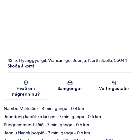
42-5, Hyanggyo-gil, Wansan-gu, Jeonju, North Jeolla, 55044
Skoða á korti
Kort
Hvað er í
Samgöngur
Veitingastaðir
nágrenninu?
Nambu Markaður
- 4 mín. ganga
- 0.4 km
Jeondong kaþólska kirkjan
- 7 mín. ganga
- 0.6 km
Pungnammun-hliðið
- 7 mín. ganga
- 0.6 km
Jeonju Hanok þorpið
- 7 mín. ganga
- 0.6 km