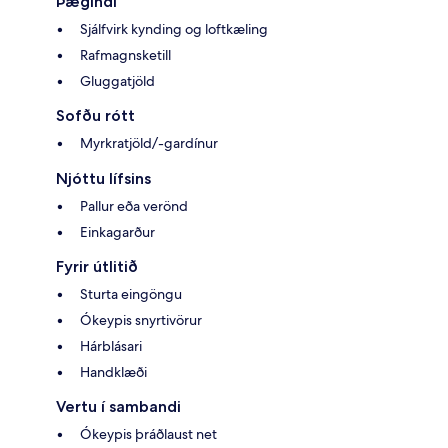
Þægindi
Sjálfvirk kynding og loftkæling
Rafmagnsketill
Gluggatjöld
Sofðu rótt
Myrkratjöld/-gardínur
Njóttu lífsins
Pallur eða verönd
Einkagarður
Fyrir útlitið
Sturta eingöngu
Ókeypis snyrtivörur
Hárblásari
Handklæði
Vertu í sambandi
Ókeypis þráðlaust net