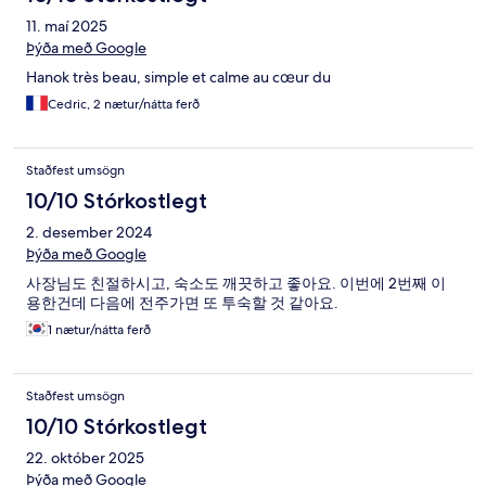
11. maí 2025
Þýða með Google
Hanok très beau, simple et calme au cœur du
Cedric, 2 nætur/nátta ferð
Staðfest umsögn
10/10 Stórkostlegt
2. desember 2024
Þýða með Google
사장님도 친절하시고, 숙소도 깨끗하고 좋아요. 이번에 2번째 이
용한건데 다음에 전주가면 또 투숙할 것 같아요.
1 nætur/nátta ferð
Staðfest umsögn
10/10 Stórkostlegt
22. október 2025
Þýða með Google