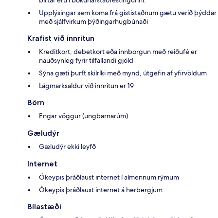
birtar eru í bókunarstaðfestingunni.
Upplýsingar sem koma frá gististaðnum gætu verið þýddar
með sjálfvirkum þýðingarhugbúnaði
Krafist við innritun
Kreditkort, debetkort eða innborgun með reiðufé er
nauðsynleg fyrir tilfallandi gjöld
Sýna gæti þurft skilríki með mynd, útgefin af yfirvöldum
Lágmarksaldur við innritun er 19
Börn
Engar vöggur (ungbarnarúm)
Gæludýr
Gæludýr ekki leyfð
Internet
Ókeypis þráðlaust internet í almennum rýmum
Ókeypis þráðlaust internet á herbergjum
Bílastæði