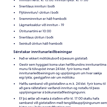
Innritun hefst: kl. 15:00. Innritun lýkur: kl. 17:00
Snertilaus innritun í boði
Flýtiinnritun/-útritun í boði
Snemminnritun er háð framboði
Lágmarksaldur við innritun - 19
Útritunartími er 10:00
Snertilaus útritun í boði
Seinkuð útritun háð framboði
Sérstakar innritunarleiðbeiningar
Það er ekkert móttökuborð á þessum gististað.
Gestir sem hyggjast koma utan hefðbundins innritunartíma
munu fá tölvupóst innan 24 klst. fyrir komu með
innritunarleiðbeiningum og upplýsingum um hvar sækja
eigi lykla; gestgjafinn sér um móttöku
Hafðu samband við gististaðinn a.m.k. 24 klst. fyrir komu til
að gera ráðstafanir varðandi innritun og notaðu til þess
upplýsingarnar á bókunarstaðfestingingunni.
Ef þú ætlar að mæta á staðinn eftir kl. 17:00 skaltu hafa
samband við gististaðinn með tengiliðaupplýsingunum sem