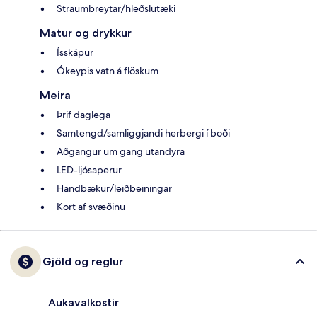
Straumbreytar/hleðslutæki
Matur og drykkur
Ísskápur
Ókeypis vatn á flöskum
Meira
Þrif daglega
Samtengd/samliggjandi herbergi í boði
Aðgangur um gang utandyra
LED-ljósaperur
Handbækur/leiðbeiningar
Kort af svæðinu
Gjöld og reglur
Aukavalkostir