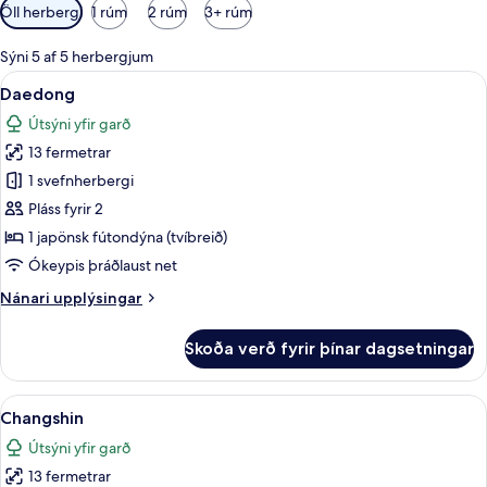
Síur
Öll herbergi
1 rúm
2 rúm
3+ rúm
í
boði
Sýni 5 af 5 herbergjum
fyrir
Skoða
Daedong | Myrkratjöld/-gardínur, óke
4
Daedong
herbergi
allar
Útsýni yfir garð
myndir
13 fermetrar
fyrir
Daedong
1 svefnherbergi
Pláss fyrir 2
1 japönsk fútondýna (tvíbreið)
Ókeypis þráðlaust net
Nánari
Nánari upplýsingar
upplýsingar
fyrir
Skoða verð fyrir þínar dagsetningar
Daedong
Skoða
Changshin | Myrkratjöld/-gardínur, ó
5
Changshin
allar
Útsýni yfir garð
myndir
13 fermetrar
fyrir