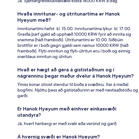
Já. Sjálfsafgreiðslubílastæði kosta 18000 KRW á dag.
Hvaða innritunar- og útritunartíma er Hanok
Hyeyum með?
Innritunartími hefst: kl. 15:00. Innritunartíma lýkur: kl. 17:00.
Greiða þarf gjald að upphæð 10000 KRW fyrir að innrita sig
snemma (háð framboði). Útritunartími er 10:00. Síðbúin
brottför er í boði gegn gjaldi sem nemur 10000 KRW (háð
framboði). Flýti-innritun og flýti-útritun eru í boði og einnig
snertilaus innritun og útritun.
Hvað er hægt að gera á gististaðnum og í
nágrenninu þegar maður dvelur á Hanok Hyeyum?
Ýmiss konar útivist stendur til boða á svæðinu. Þar á meðal:
bogfimi. Njóttu þess að gististaðurinn er með nestisaðstöðu og
garði.
Er Hanok Hyeyum með einhver einkasvæði
utandyra?
Já, hvert herbergi er með svalir eða verönd og garð.
Á hvernig svæði er Hanok Hyeyum?