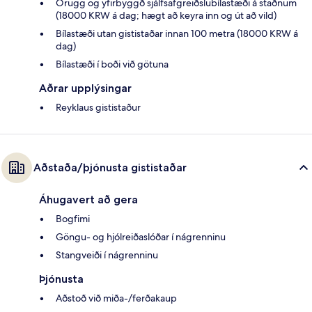
Örugg og yfirbyggð sjálfsafgreiðslubílastæði á staðnum
(18000 KRW á dag; hægt að keyra inn og út að vild)
Bílastæði utan gististaðar innan 100 metra (18000 KRW á
dag)
Bílastæði í boði við götuna
Aðrar upplýsingar
Reyklaus gististaður
Aðstaða/þjónusta gististaðar
Áhugavert að gera
Bogfimi
Göngu- og hjólreiðaslóðar í nágrenninu
Stangveiði í nágrenninu
Þjónusta
Aðstoð við miða-/ferðakaup