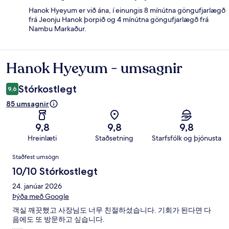
Hanok Hyeyum er við ána, í einungis 8 mínútna göngufjarlægð
frá Jeonju Hanok þorpið og 4 mínútna göngufjarlægð frá
Nambu Markaður.
Hanok Hyeyum - umsagnir
Umsagnir
Stórkostlegt
9,6
85 umsagnir
9,8
9,8
9,8
Hreinlæti
Staðsetning
Starfsfólk og þjónusta
Umsagnir
Staðfest umsögn
10/10 Stórkostlegt
24. janúar 2026
Þýða með Google
객실 깨끗했고 사장님도 너무 친절하셨습니다. 기회가 된다면 다
음에도 또 방문하고 싶습니다.