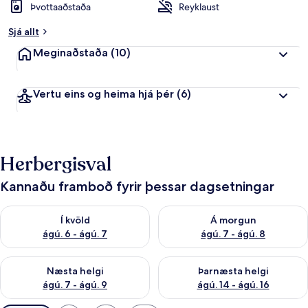
Þvottaaðstaða
Reyklaust
Sjá allt
Meginaðstaða
(10)
Vertu eins og heima hjá þér
(6)
Herbergisval
Kannaðu framboð fyrir þessar dagsetningar
Athuga framboð í kvöld ágú. 6 - ágú. 7
Athuga framboð á morgun ágú.
Í kvöld
Á morgun
ágú. 6 - ágú. 7
ágú. 7 - ágú. 8
Athuga framboð næstu helgi ágú. 7 - ágú. 9
Athuga framboð þarnæstu helgi
Næsta helgi
Þarnæsta helgi
ágú. 7 - ágú. 9
ágú. 14 - ágú. 16