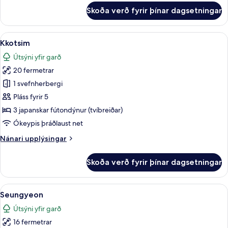
fyrir
Skoða verð fyrir þínar dagsetningar
Olgoddm
Skoða
Kkotsim | Myrkratjöld/-gardínur, óke
7
Kkotsim
allar
Útsýni yfir garð
myndir
20 fermetrar
fyrir
Kkotsim
1 svefnherbergi
Pláss fyrir 5
3 japanskar fútondýnur (tvíbreiðar)
Ókeypis þráðlaust net
Nánari
Nánari upplýsingar
upplýsingar
fyrir
Skoða verð fyrir þínar dagsetningar
Kkotsim
Skoða
Seungyeon | Myrkratjöld/-gardínur, ó
5
Seungyeon
allar
Útsýni yfir garð
myndir
16 fermetrar
fyrir