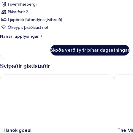
Seungyeon
1 svefnherbergi
Pláss fyrir 2
1 japönsk fútondýna (tvíbreið)
Ókeypis þráðlaust net
Nánari
Nánari upplýsingar
upplýsingar
fyrir
Skoða verð fyrir þínar dagsetningar
Seungyeon
Svipaðir gististaðir
Hanok goeul
The Mu
Hanok
The
Hanok goeul
The 