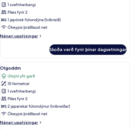
Changshin
1 svefnherbergi
Pláss fyrir 2
1 japönsk fútondýna (tvíbreið)
Ókeypis þráðlaust net
Nánari
Nánari upplýsingar
upplýsingar
fyrir
Skoða verð fyrir þínar dagsetningar
Changshin
Skoða
Olgoddm | Myrkratjöld/-gardínur, óke
10
Olgoddm
allar
Útsýni yfir garð
myndir
15 fermetrar
fyrir
Olgoddm
1 svefnherbergi
Pláss fyrir 2
2 japanskar fútondýnur (tvíbreiðar)
Ókeypis þráðlaust net
Nánari
Nánari upplýsingar
upplýsingar