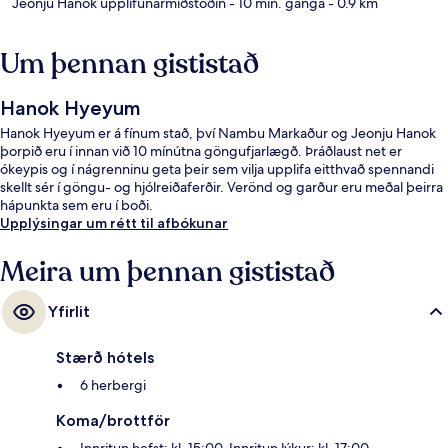
Jeonju Hanok upplifunarmiðstöðin
- 10 mín. ganga
- 0.9 km
Um þennan gististað
Hanok Hyeyum
Hanok Hyeyum er á fínum stað, því Nambu Markaður og Jeonju Hanok
þorpið eru í innan við 10 mínútna göngufjarlægð. Þráðlaust net er
ókeypis og í nágrenninu geta þeir sem vilja upplifa eitthvað spennandi
skellt sér í göngu- og hjólreiðaferðir. Verönd og garður eru meðal þeirra
hápunkta sem eru í boði.
Upplýsingar um rétt til afbókunar
Meira um þennan gististað
Yfirlit
Stærð hótels
6 herbergi
Koma/brottför