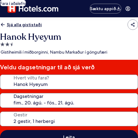
Fara í aðalefni
Sæktu appið
Sjá alla gististaði
Hanok Hyeyum
2.5
stjörnu
Gistiheimili í miðborginni, Nambu Markaður í göngufæri
gististaður
Veldu dagsetningar til að sjá verð
Hvert viltu fara?
Dagsetningar
Gestir
Leita