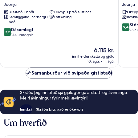
goeul
Mumum
Jeonju
Jeonju
Jeonju
Jeonju
Bílastæði í boði
Ókeypis þráðlaust net
Ókeyp
Samliggjandi herbergi í
Loftkæling
Reykla
boði
9.4
Stó
9,4
9.2
Dásamlegt
af
239 
9,2
af
144 umsagnir
10,
10,
Stórkost
Dásamlegt,
239
Verðið
6.115 kr.
144
umsagni
er
inniheldur skatta og gjöld
umsagnir
6.115 kr.
10. ágú. - 11. ágú.
Samanburður við svipaða gististaði
Skráðu þig inn til að sjá gjaldgenga afslætti og ávinninga.
Meiri ávinningur fyrir meiri ævintýri!
Innskrá
Skráðu þig, það er ókeypis
Um hverfið