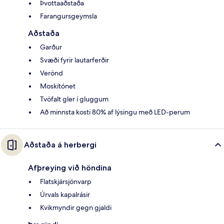
Þvottaaðstaða
Farangursgeymsla
Aðstaða
Garður
Svæði fyrir lautarferðir
Verönd
Moskítónet
Tvöfalt gler í gluggum
Að minnsta kosti 80% af lýsingu með LED-perum
Aðstaða á herbergi
Afþreying við höndina
Flatskjársjónvarp
Úrvals kapalrásir
Kvikmyndir gegn gjaldi