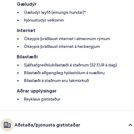
Gæludýr
Gæludýr leyfð (einungis hundar)*
Þjónustudýr velkomin
Internet
Ókeypis þráðlaust internet í almennum rýmum
Ókeypis þráðlaust internet á herbergjum
Bílastæði
Sjálfsafgreiðslubílastæði á staðnum (32 EUR á dag)
Bílastæði aðgengileg hjólastólum á svæðinu
Bílastæði á staðnum eru takmörkuð
Aðrar upplýsingar
Reyklaus gististaður
Aðstaða/þjónusta gististaðar