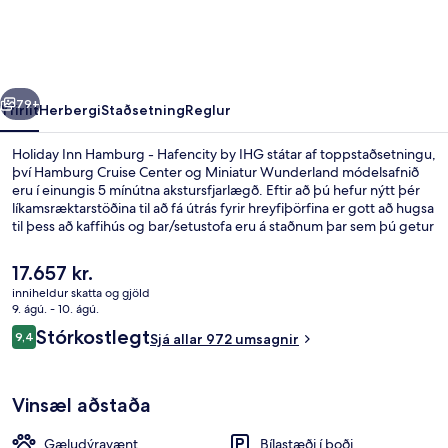
-
Hafencity
by
rra
Næsta
IHG
79+
Yfirlit
Herbergi
Staðsetning
Reglur
Holiday Inn Hamburg - Hafencity by IHG státar af toppstaðsetningu,
því Hamburg Cruise Center og Miniatur Wunderland módelsafnið
eru í einungis 5 mínútna akstursfjarlægð. Eftir að þú hefur nýtt þér
líkamsræktarstöðina til að fá útrás fyrir hreyfiþörfina er gott að hugsa
til þess að kaffihús og bar/setustofa eru á staðnum þar sem þú getur
fengið þér bita eða svalandi drykk. Þetta hótel fyrir vandláta er
jafnframt á fínum stað, t.d. eru Elbe-fílharmónían og Reeperbahn í
Núverandi
17.657 kr.
innan við 5 mínútna akstursfæri. Aðrir gestir hafa sérstaklega sagt að
verð
inniheldur skatta og gjöld
hjálpsamt starfsfólk sé meðal helstu kosta gististaðarins. Það er ekki
er
9. ágú. - 10. ágú.
langt að fara til að komast í almenningssamgöngur: HafenCity
Fyrir utan
17.657 kr.
Umsagnir
Universität-lestarstöðin er í 3 mínútna göngufjarlægð og
Stórkostlegt
9,4
Sjá allar 972 umsagnir
9,4 af 10
Überseequartier-lestarstöðin í 6 mínútna.
Vinsæl aðstaða
Gæludýravænt
Bílastæði í boði