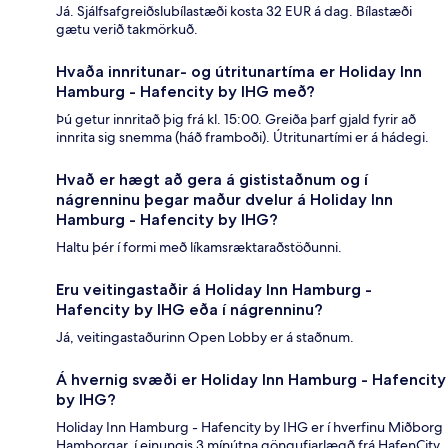
Já. Sjálfsafgreiðslubílastæði kosta 32 EUR á dag. Bílastæði
gætu verið takmörkuð.
Hvaða innritunar- og útritunartíma er Holiday Inn
Hamburg - Hafencity by IHG með?
Þú getur innritað þig frá kl. 15:00. Greiða þarf gjald fyrir að
innrita sig snemma (háð framboði). Útritunartími er á hádegi.
Hvað er hægt að gera á gististaðnum og í
nágrenninu þegar maður dvelur á Holiday Inn
Hamburg - Hafencity by IHG?
Haltu þér í formi með líkamsræktaraðstöðunni.
Eru veitingastaðir á Holiday Inn Hamburg -
Hafencity by IHG eða í nágrenninu?
Já, veitingastaðurinn Open Lobby er á staðnum.
Á hvernig svæði er Holiday Inn Hamburg - Hafencity
by IHG?
Holiday Inn Hamburg - Hafencity by IHG er í hverfinu Miðborg
Hamborgar, í einungis 3 mínútna göngufjarlægð frá HafenCity