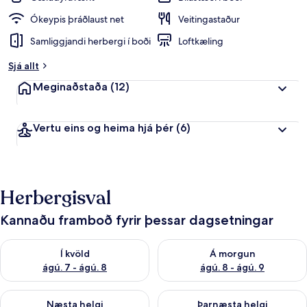
Ókeypis þráðlaust net
Veitingastaður
Samliggjandi herbergi í boði
Loftkæling
Sjá allt
Meginaðstaða
(12)
Vertu eins og heima hjá þér
(6)
Herbergisval
Kannaðu framboð fyrir þessar dagsetningar
Athuga framboð í kvöld ágú. 7 - ágú. 8
Athuga framboð á morgun ágú.
Í kvöld
Á morgun
ágú. 7 - ágú. 8
ágú. 8 - ágú. 9
Athuga framboð næstu helgi ágú. 7 - ágú. 9
Athuga framboð þarnæstu helgi
Næsta helgi
Þarnæsta helgi