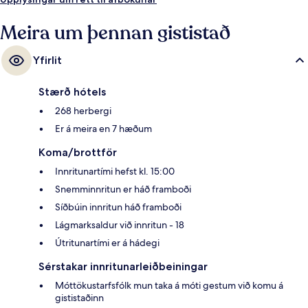
að komast í almenningssamgöngur: HafenCity Universität-lestarstöðin
er í 3 mínútna göngufjarlægð og Überseequartier-lestarstöðin í 6
Meira um þennan gististað
mínútna.
Yfirlit
Stærð hótels
268 herbergi
Er á meira en 7 hæðum
Koma/brottför
Innritunartími hefst kl. 15:00
Snemminnritun er háð framboði
Síðbúin innritun háð framboði
Lágmarksaldur við innritun - 18
Útritunartími er á hádegi
Sérstakar innritunarleiðbeiningar
Móttökustarfsfólk mun taka á móti gestum við komu á
gististaðinn