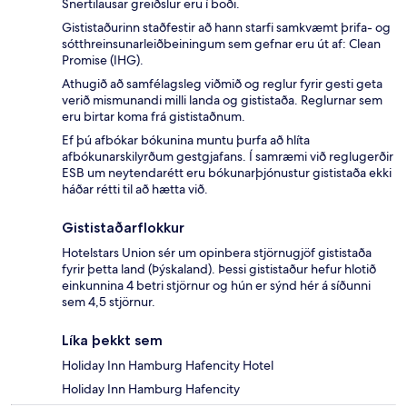
Snertilausar greiðslur eru í boði.
Gististaðurinn staðfestir að hann starfi samkvæmt þrifa- og
sótthreinsunarleiðbeiningum sem gefnar eru út af: Clean
Promise (IHG).
Athugið að samfélagsleg viðmið og reglur fyrir gesti geta
verið mismunandi milli landa og gististaða. Reglurnar sem
eru birtar koma frá gististaðnum.
Ef þú afbókar bókunina muntu þurfa að hlíta
afbókunarskilyrðum gestgjafans. Í samræmi við reglugerðir
ESB um neytendarétt eru bókunarþjónustur gististaða ekki
háðar rétti til að hætta við.
Gististaðarflokkur
Hotelstars Union sér um opinbera stjörnugjöf gististaða
fyrir þetta land (Þýskaland). Þessi gististaður hefur hlotið
einkunnina 4 betri stjörnur og hún er sýnd hér á síðunni
sem 4,5 stjörnur.
Líka þekkt sem
Holiday Inn Hamburg Hafencity Hotel
Holiday Inn Hamburg Hafencity