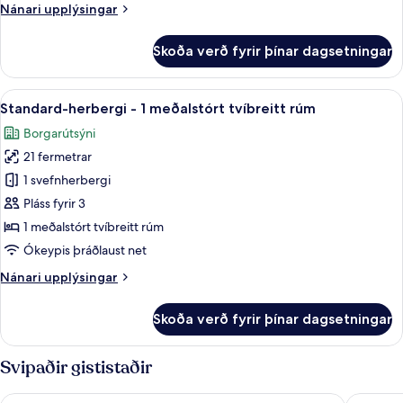
meðalstórt
Nánari
Nánari upplýsingar
tvíbreitt
upplýsingar
rúm
fyrir
Skoða verð fyrir þínar dagsetningar
Standard-
-
herbergi
útsýni
-
Skoða
Ofnæmisprófaður sængurfatnaður, skri
yfir
10
1
Standard-herbergi - 1 meðalstórt tvíbreitt rúm
allar
meðalstórt
port
Borgarútsýni
tvíbreitt
myndir
rúm
21 fermetrar
fyrir
-
Standard-
1 svefnherbergi
útsýni
herbergi
yfir
Pláss fyrir 3
port
-
1 meðalstórt tvíbreitt rúm
1
Ókeypis þráðlaust net
meðalstórt
Nánari
Nánari upplýsingar
tvíbreitt
upplýsingar
rúm
fyrir
Skoða verð fyrir þínar dagsetningar
Standard-
herbergi
-
Svipaðir gististaðir
1
meðalstórt
AMERON Hamburg Hotel Speicherstadt
JUFA Ho