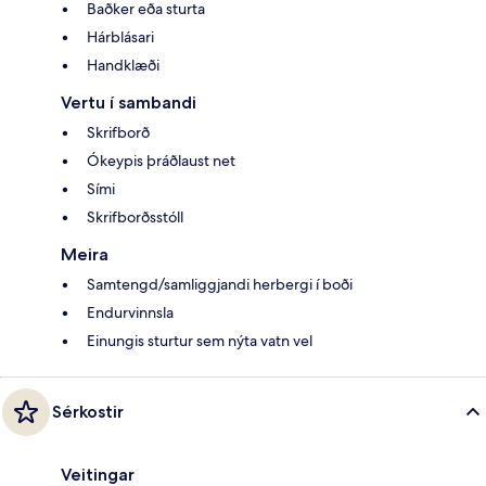
Baðker eða sturta
Hárblásari
Handklæði
Vertu í sambandi
Skrifborð
Ókeypis þráðlaust net
Sími
Skrifborðsstóll
Meira
Samtengd/samliggjandi herbergi í boði
Endurvinnsla
Einungis sturtur sem nýta vatn vel
Sérkostir
Veitingar