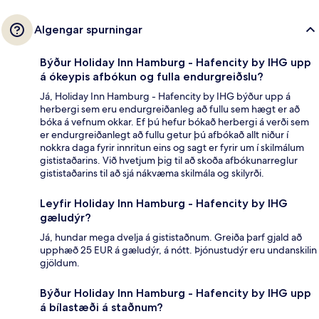
Algengar spurningar
Býður Holiday Inn Hamburg - Hafencity by IHG upp
á ókeypis afbókun og fulla endurgreiðslu?
Já, Holiday Inn Hamburg - Hafencity by IHG býður upp á
herbergi sem eru endurgreiðanleg að fullu sem hægt er að
bóka á vefnum okkar. Ef þú hefur bókað herbergi á verði sem
er endurgreiðanlegt að fullu getur þú afbókað allt niður í
nokkra daga fyrir innritun eins og sagt er fyrir um í skilmálum
gististaðarins. Við hvetjum þig til að skoða afbókunarreglur
gististaðarins til að sjá nákvæma skilmála og skilyrði.
Leyfir Holiday Inn Hamburg - Hafencity by IHG
gæludýr?
Já, hundar mega dvelja á gististaðnum. Greiða þarf gjald að
upphæð 25 EUR á gæludýr, á nótt. Þjónustudýr eru undanskilin
gjöldum.
Býður Holiday Inn Hamburg - Hafencity by IHG upp
á bílastæði á staðnum?