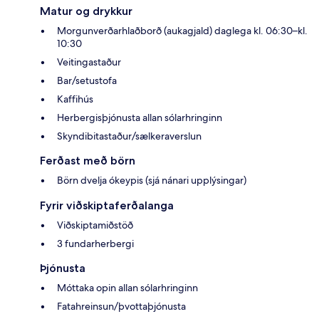
Matur og drykkur
Morgunverðarhlaðborð (aukagjald) daglega kl. 06:30–kl.
10:30
Veitingastaður
Bar/setustofa
Kaffihús
Herbergisþjónusta allan sólarhringinn
Skyndibitastaður/sælkeraverslun
Ferðast með börn
Börn dvelja ókeypis (sjá nánari upplýsingar)
Fyrir viðskiptaferðalanga
Viðskiptamiðstöð
3 fundarherbergi
Þjónusta
Móttaka opin allan sólarhringinn
Fatahreinsun/þvottaþjónusta