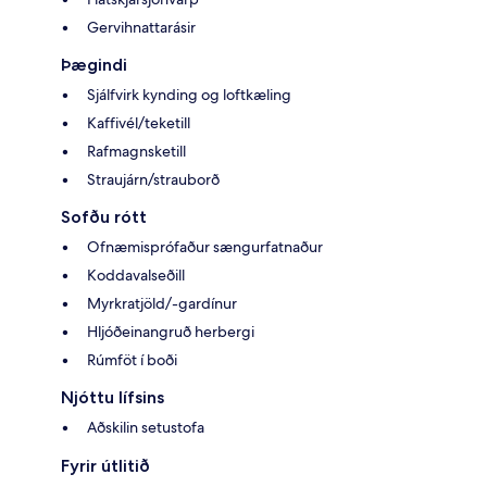
Gervihnattarásir
Þægindi
Sjálfvirk kynding og loftkæling
Kaffivél/teketill
Rafmagnsketill
Straujárn/strauborð
Sofðu rótt
Ofnæmisprófaður sængurfatnaður
Koddavalseðill
Myrkratjöld/-gardínur
Hljóðeinangruð herbergi
Rúmföt í boði
Njóttu lífsins
Aðskilin setustofa
Fyrir útlitið