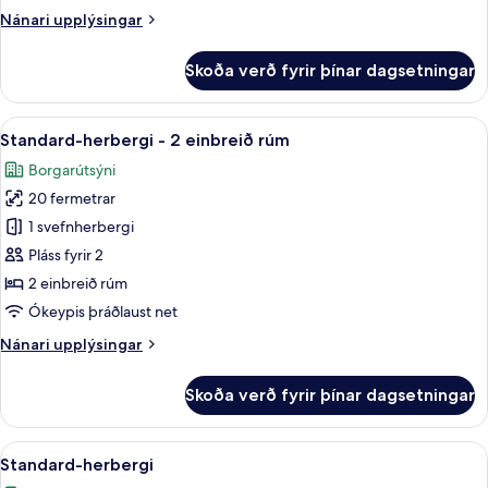
meðalstórt
port
Nánari
Nánari upplýsingar
tvíbreitt
upplýsingar
rúm
fyrir
Skoða verð fyrir þínar dagsetningar
Standard-
herbergi
-
Skoða
Ofnæmisprófaður sængurfatnaður, skri
9
1
Standard-herbergi - 2 einbreið rúm
allar
meðalstórt
Borgarútsýni
tvíbreitt
myndir
rúm
20 fermetrar
fyrir
Standard-
1 svefnherbergi
herbergi
Pláss fyrir 2
-
2 einbreið rúm
2
Ókeypis þráðlaust net
einbreið
Nánari
Nánari upplýsingar
rúm
upplýsingar
fyrir
Skoða verð fyrir þínar dagsetningar
Standard-
herbergi
-
Skoða
Ofnæmisprófaður sængurfatnaður, skri
9
2
Standard-herbergi
allar
einbreið