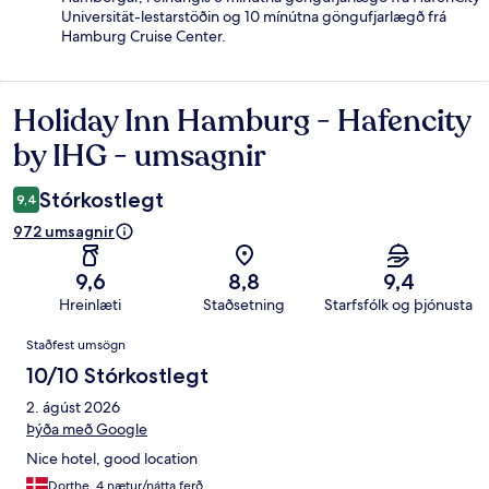
Universität-lestarstöðin og 10 mínútna göngufjarlægð frá
Hamburg Cruise Center.
Holiday Inn Hamburg - Hafencity
Umsagnir
by IHG - umsagnir
Stórkostlegt
9,4
972 umsagnir
9,6
8,8
9,4
Hreinlæti
Staðsetning
Starfsfólk og þjónusta
Umsagnir
Staðfest umsögn
10/10 Stórkostlegt
2. ágúst 2026
Þýða með Google
Nice hotel, good location
Dorthe, 4 nætur/nátta ferð