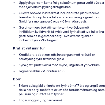
Upplýsingar sem koma frá gististaðnum gætu verið þýddar
með sjálfvirkum þýðingarhugbúnaði
Guests booked in breakfast included rate plans receive
breakfast for up to 2 adults who are sharing a guestroom.
Gjöld fyrir morgunverð eiga við fyrir aðra gesti.
Gestir sem eru bókaðir samkvæmt verðskrá með
inniföldum kvöldverði fá kvöldverð fyrir allt að tvo fullorðna
gesti sem deila gestaherbergi. Kvöldverðargjald er
innheimt fyrir viðbótargesti.
Krafist við innritun
Kreditkort, debetkort eða innborgun með reiðufé er
nauðsynleg fyrir tilfallandi gjöld
Sýna gæti þurft skilríki með mynd, útgefin af yfirvöldum
Lágmarksaldur við innritun er 18
Börn
Ekkert aukagjald er innheimt fyrir börn (17 ára og yngri) sem
deila herbergi með foreldrum eða forráðamönnum og nota
þau rúm og rúmföt sem fyrir eru.
Engar vöggur (ungbarnarúm)