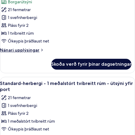
Borgarútsýni
rúm
myndir
21 fermetrar
fyrir
Standard-
1 svefnherbergi
herbergi
Pláss fyrir 2
1 tvíbreitt rúm
Ókeypis þráðlaust net
Nánari
Nánari upplýsingar
upplýsingar
fyrir
Skoða verð fyrir þínar dagsetningar
Standard-
herbergi
Skoða
Ofnæmisprófaður sængurfatnaður, skri
8
Standard-herbergi - 1 meðalstórt tvíbreitt rúm - útsýni yfir
allar
port
myndir
21 fermetrar
fyrir
1 svefnherbergi
Standard-
Pláss fyrir 2
herbergi
-
1 meðalstórt tvíbreitt rúm
1
Ókeypis þráðlaust net