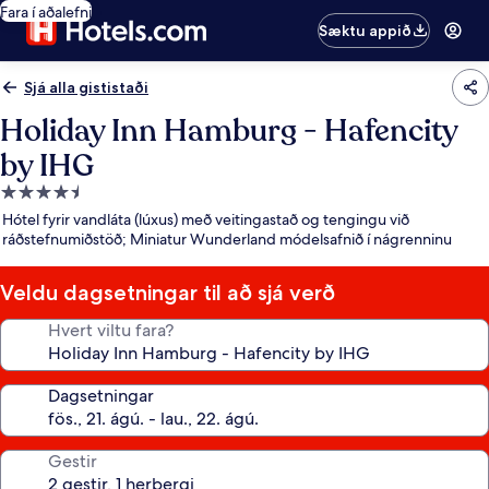
Fara í aðalefni
Sæktu appið
Sjá alla gististaði
Holiday Inn Hamburg - Hafencity
by IHG
4.5
stjörnu
Hótel fyrir vandláta (lúxus) með veitingastað og tengingu við
gististaður
ráðstefnumiðstöð; Miniatur Wunderland módelsafnið í nágrenninu
Veldu dagsetningar til að sjá verð
Hvert viltu fara?
Dagsetningar
Gestir