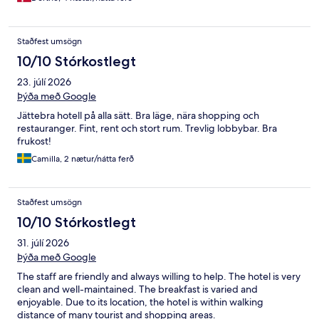
Staðfest umsögn
10/10 Stórkostlegt
23. júlí 2026
Þýða með Google
Jättebra hotell på alla sätt. Bra läge, nära shopping och
restauranger. Fint, rent och stort rum. Trevlig lobbybar. Bra
frukost!
Camilla, 2 nætur/nátta ferð
Staðfest umsögn
10/10 Stórkostlegt
31. júlí 2026
Þýða með Google
The staff are friendly and always willing to help. The hotel is very
clean and well-maintained. The breakfast is varied and
enjoyable. Due to its location, the hotel is within walking
distance of many tourist and shopping areas.