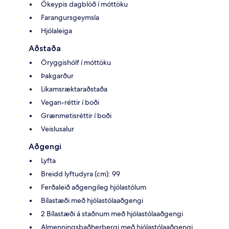
Ókeypis dagblöð í móttöku
Farangursgeymsla
Hjólaleiga
Aðstaða
Öryggishólf í móttöku
Þakgarður
Líkamsræktaraðstaða
Vegan-réttir í boði
Grænmetisréttir í boði
Veislusalur
Aðgengi
Lyfta
Breidd lyftudyra (cm): 99
Ferðaleið aðgengileg hjólastólum
Bílastæði með hjólastólaaðgengi
2 Bílastæði á staðnum með hjólastólaaðgengi
Almenningsbaðherbergi með hjólastólaaðgengi