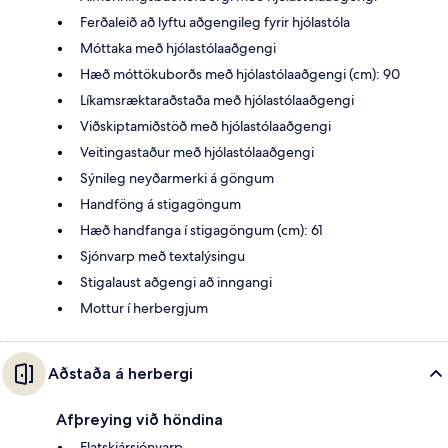
Ferðaleið að lyftu aðgengileg fyrir hjólastóla
Móttaka með hjólastólaaðgengi
Hæð móttökuborðs með hjólastólaaðgengi (cm): 90
Líkamsræktaraðstaða með hjólastólaaðgengi
Viðskiptamiðstöð með hjólastólaaðgengi
Veitingastaður með hjólastólaaðgengi
Sýnileg neyðarmerki á göngum
Handföng á stigagöngum
Hæð handfanga í stigagöngum (cm): 61
Sjónvarp með textalýsingu
Stigalaust aðgengi að inngangi
Mottur í herbergjum
Aðstaða á herbergi
Afþreying við höndina
Flatskjársjónvarp