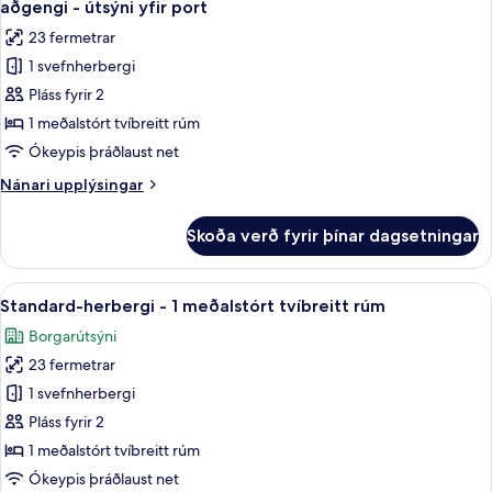
tvíbreitt
aðgengi - útsýni yfir port
rúm
myndir
23 fermetrar
fyrir
1 svefnherbergi
Standard-
Pláss fyrir 2
herbergi
-
1 meðalstórt tvíbreitt rúm
1
Ókeypis þráðlaust net
meðalstórt
Nánari
Nánari upplýsingar
tvíbreitt
upplýsingar
rúm
fyrir
Skoða verð fyrir þínar dagsetningar
Standard-
-
herbergi
gott
-
Skoða
Ofnæmisprófaður sængurfatnaður, skri
aðgengi
9
1
Standard-herbergi - 1 meðalstórt tvíbreitt rúm
allar
meðalstórt
-
Borgarútsýni
tvíbreitt
myndir
útsýni
rúm
23 fermetrar
fyrir
yfir
-
Standard-
1 svefnherbergi
port
gott
herbergi
aðgengi
Pláss fyrir 2
-
-
1 meðalstórt tvíbreitt rúm
útsýni
1
Ókeypis þráðlaust net
yfir