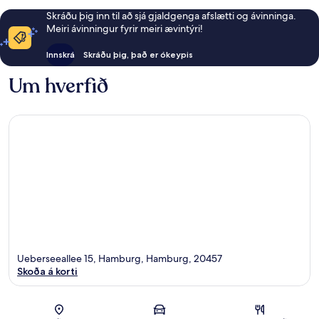
Skráðu þig inn til að sjá gjaldgenga afslætti og ávinninga.
Meiri ávinningur fyrir meiri ævintýri!
Innskrá
Skráðu þig, það er ókeypis
Um hverfið
Ueberseeallee 15, Hamburg, Hamburg, 20457
Skoða á korti
Kort