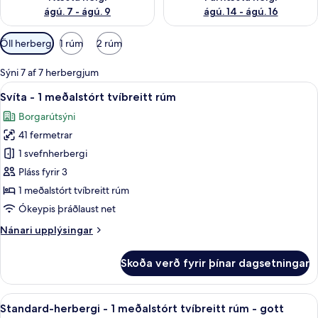
ágú. 7 - ágú. 9
ágú. 14 - ágú. 16
Síur
Öll herbergi
1 rúm
2 rúm
í
boði
Sýni 7 af 7 herbergjum
fyrir
Skoða
Svíta - 1 meðalstórt tvíbreitt rúm | O
10
Svíta - 1 meðalstórt tvíbreitt rúm
herbergi
allar
Borgarútsýni
myndir
41 fermetrar
fyrir
Svíta
1 svefnherbergi
-
Pláss fyrir 3
1
1 meðalstórt tvíbreitt rúm
meðalstórt
Ókeypis þráðlaust net
tvíbreitt
Nánari
Nánari upplýsingar
rúm
upplýsingar
fyrir
Skoða verð fyrir þínar dagsetningar
Svíta
-
1
Skoða
Ofnæmisprófaður sængurfatnaður, skri
8
meðalstórt
Standard-herbergi - 1 meðalstórt tvíbreitt rúm - gott
allar