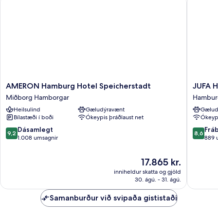
tvíbreitt
rúm
AMERON
JUFA
AMERON Hamburg Hotel Speicherstadt
JUFA H
Hamburg
Hotel
Miðborg Hamborgar
Hambur
Hotel
Hambur
Heilsulind
Gæludýravænt
Gælud
Speicherstadt
HafenCi
Bílastæði í boði
Ókeypis þráðlaust net
Ókeypi
Miðborg
Hambur
Hamborgar
Mitte
9.2
8.6
Dásamlegt
Frá
9,2
8,6
af
af
1.008 umsagnir
889 
10,
10,
Dásamlegt,
Frábært
Verðið
17.865 kr.
1.008
889
er
inniheldur skatta og gjöld
umsagnir
umsagni
17.865 kr.
30. ágú. - 31. ágú.
Samanburður við svipaða gististaði