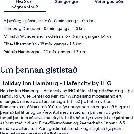
Hvað er í
Samgöngur
Veitingastaðir
nágrenninu?
Alþjóðlega sjóminjasafnið
- 6 mín. ganga
- 0.5 km
Hamburg Dungeon
- 15 mín. ganga
- 1.3 km
Miniatur Wunderland módelsafnið
- 16 mín. ganga
- 1.4 km
Elbe-fílharmónían
- 18 mín. ganga
- 1.5 km
Ráðhús Hamborgar
- 20 mín. ganga
- 1.7 km
Um þennan gististað
Holiday Inn Hamburg - Hafencity by IHG
Holiday Inn Hamburg - Hafencity by IHG státar af toppstaðsetningu, því
Hamburg Cruise Center og Miniatur Wunderland módelsafnið eru í
einungis 5 mínútna akstursfjarlægð. Eftir að þú hefur nýtt þér
líkamsræktarstöðina til að fá útrás fyrir hreyfiþörfina er gott að hugsa til
þess að kaffihús og bar/setustofa eru á staðnum þar sem þú getur
fengið þér bita eða svalandi drykk. Þetta hótel fyrir vandláta er jafnframt
á fínum stað, t.d. eru Elbe-fílharmónían og Reeperbahn í innan við 5
mínútna akstursfæri. Aðrir gestir hafa sérstaklega sagt að hjálpsamt
starfsfólk sé meðal helstu kosta gististaðarins. Það er ekki langt að fara til
Upplýsingar um rétt til afbókunar