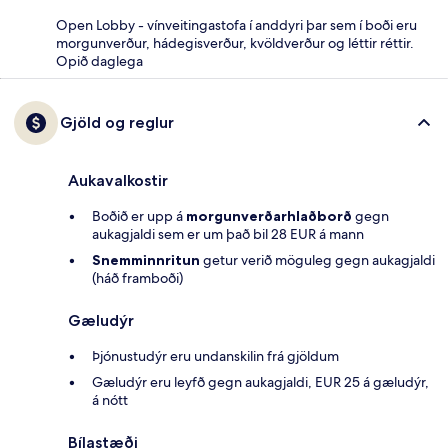
Open Lobby - vínveitingastofa í anddyri þar sem í boði eru
morgunverður, hádegisverður, kvöldverður og léttir réttir.
Opið daglega
Gjöld og reglur
Aukavalkostir
Boðið er upp á
morgunverðarhlaðborð
gegn
aukagjaldi sem er um það bil 28 EUR á mann
Snemminnritun
getur verið möguleg gegn aukagjaldi
(háð framboði)
Gæludýr
Þjónustudýr eru undanskilin frá gjöldum
Gæludýr eru leyfð gegn aukagjaldi, EUR 25 á gæludýr,
á nótt
Bílastæði