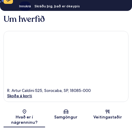
Innskrá
Skráðu þig, það er ókeypis
Um hverfið
R. Artur Caldini 525, Sorocaba, SP, 18085-000
Skoða á korti
Kort
Hvað er í
Samgöngur
Veitingastaðir
nágrenninu?