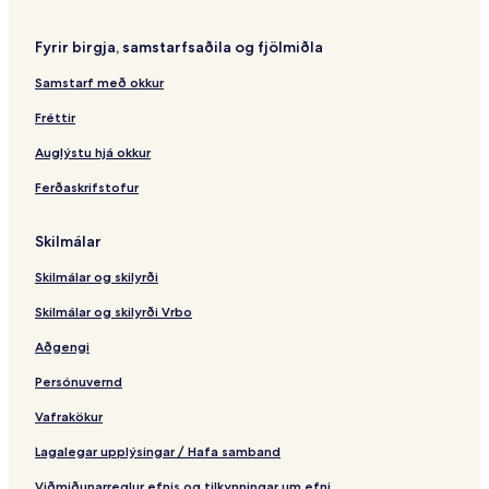
o
t
b
o
d
r
l
y
c
o
Fyrir birgja, samstarfsaðila og fjölmiðla
o
a
N
a
c
n
a
b
Samstarf með okkur
a
t
c
a
b
i
i
&
Fréttir
a
c
o
C
a
n
o
Auglýstu hjá okkur
a
n
Ferðaskrifstofur
l
v
I
e
n
n
Skilmálar
n
ç
õ
Skilmálar og skilyrði
e
s
Skilmálar og skilyrði Vrbo
-
b
Aðgengi
y
Persónuvernd
N
a
Vafrakökur
c
i
Lagalegar upplýsingar / Hafa samband
o
n
Viðmiðunarreglur efnis og tilkynningar um efni