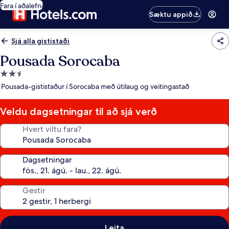
Fara í aðalefni
Sæktu appið
Sjá alla gististaði
Pousada Sorocaba
2.5
stjörnu
Pousada-gististaður í Sorocaba með útilaug og veitingastað
gististaður
Veldu dagsetningar til að sjá verð
Hvert viltu fara?
Dagsetningar
Gestir
Leita