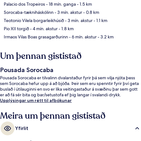
Palacio dos Tropeiros
- 18 mín. ganga
- 1.5 km
Sorocaba-tækniháskólinn
- 3 mín. akstur
- 0.8 km
Teotonio Vilela borgarleikhúsið
- 3 mín. akstur
- 1.1 km
Pio XII torgið
- 4 mín. akstur
- 1.8 km
Irmaos Vilas Boas grasagarðurinn
- 6 mín. akstur
- 3.2 km
Um þennan gististað
Pousada Sorocaba
Pousada Sorocaba er tilvalinn dvalarstaður fyrir þá sem vilja njóta þess
sem Sorocaba hefur upp á að bjóða. Þeir sem eru spenntir fyrir því geta
buslað í útilauginni en svo er líka veitingastaður á svæðinu þar sem gott
er að fá sér bita og bar/setustofa ef þig langar í svalandi drykk.
Upplýsingar um rétt til afbókunar
Meira um þennan gististað
Yfirlit