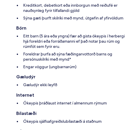
Kreditkort, debetkort eða innborgun með reiðufé er
nauðsynleg fyrir tilfallandi gjöld
Sýna gæti þurft skilríki með mynd, útgefin af yfirvöldum
Börn
Eitt barn (5 ára eða yngra) fær að gista ókeypis í herbergi
hjá foreldri eða forráðamanni ef það notar þau rúm og
rúmföt sem fyrir eru.
Foreldrar þurfa að sýna fæðingarvottorð barns og
persónuskilríki með mynd*
Engar vöggur (ungbarnarúm)
Gæludýr
Gæludýr ekki leyfð
Internet
Ókeypis þráðlaust internet í almennum rýmum
Bílastæði
Ókeypis sjálfsafgreiðslubílastæði á staðnum