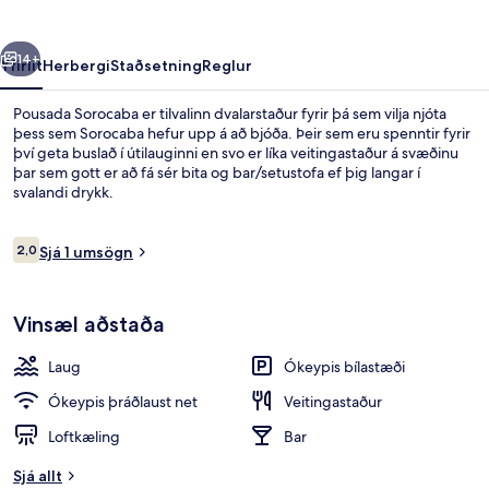
rra
Næsta
14+
Yfirlit
Herbergi
Staðsetning
Reglur
Pousada Sorocaba er tilvalinn dvalarstaður fyrir þá sem vilja njóta
þess sem Sorocaba hefur upp á að bjóða. Þeir sem eru spenntir fyrir
því geta buslað í útilauginni en svo er líka veitingastaður á svæðinu
þar sem gott er að fá sér bita og bar/setustofa ef þig langar í
svalandi drykk.
Umsagnir
2,0
Sjá 1 umsögn
2,0 af 10
Útilaug
Vinsæl aðstaða
Laug
Ókeypis bílastæði
Ókeypis þráðlaust net
Veitingastaður
Loftkæling
Bar
Sjá allt