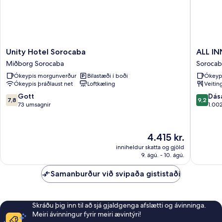
Unity
ALL
Unity Hotel Sorocaba
ALL IN
Hotel
INN
Miðborg Sorocaba
Sorocab
Sorocaba
Sorocab
Ókeypis morgunverður
Bílastæði í boði
Ókeyp
Miðborg
Ókeypis þráðlaust net
Loftkæling
Veitin
Sorocaba
7.8
9.2
Gott
Dás
7,8
9,2
af
af
73 umsagnir
1.00
10,
10,
Gott,
Dásamle
73
1.002
Verðið
4.415 kr.
umsagnir
umsagni
er
inniheldur skatta og gjöld
4.415 kr.
9. ágú. - 10. ágú.
Samanburður við svipaða gististaði
Skráðu þig inn til að sjá gjaldgenga afslætti og ávinninga.
Meiri ávinningur fyrir meiri ævintýri!