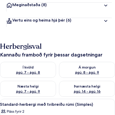
Meginaðstaða
(8)
Vertu eins og heima hjá þér
(6)
Herbergisval
Kannaðu framboð fyrir þessar dagsetningar
Athuga framboð í kvöld ágú. 7 - ágú. 8
Athuga framboð á morgun ágú.
Í kvöld
Á morgun
ágú. 7 - ágú. 8
ágú. 8 - ágú. 9
Athuga framboð næstu helgi ágú. 7 - ágú. 9
Athuga framboð þarnæstu helgi
Næsta helgi
Þarnæsta helgi
ágú. 7 - ágú. 9
ágú. 14 - ágú. 16
Skoða
Standard-herbergi með tvíbreiðu rúmi
1
Standard-herbergi með tvíbreiðu rúmi (Simples)
allar
Pláss fyrir 2
myndir