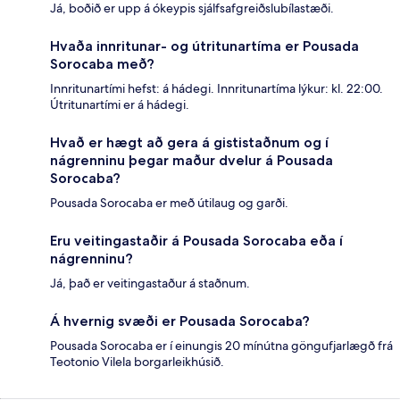
Já, boðið er upp á ókeypis sjálfsafgreiðslubílastæði.
Hvaða innritunar- og útritunartíma er Pousada
Sorocaba með?
Innritunartími hefst: á hádegi. Innritunartíma lýkur: kl. 22:00.
Útritunartími er á hádegi.
Hvað er hægt að gera á gististaðnum og í
nágrenninu þegar maður dvelur á Pousada
Sorocaba?
Pousada Sorocaba er með útilaug og garði.
Eru veitingastaðir á Pousada Sorocaba eða í
nágrenninu?
Já, það er veitingastaður á staðnum.
Á hvernig svæði er Pousada Sorocaba?
Pousada Sorocaba er í einungis 20 mínútna göngufjarlægð frá
Teotonio Vilela borgarleikhúsið.