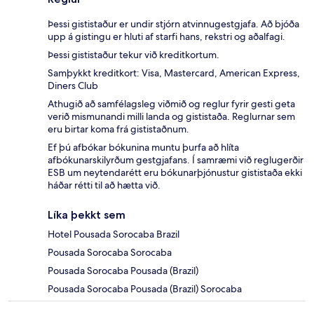
Þessi gististaður er undir stjórn atvinnugestgjafa. Að bjóða
upp á gistingu er hluti af starfi hans, rekstri og aðalfagi.
Þessi gististaður tekur við kreditkortum.
Samþykkt kreditkort: Visa, Mastercard, American Express,
Diners Club
Athugið að samfélagsleg viðmið og reglur fyrir gesti geta
verið mismunandi milli landa og gististaða. Reglurnar sem
eru birtar koma frá gististaðnum.
Ef þú afbókar bókunina muntu þurfa að hlíta
afbókunarskilyrðum gestgjafans. Í samræmi við reglugerðir
ESB um neytendarétt eru bókunarþjónustur gististaða ekki
háðar rétti til að hætta við.
Líka þekkt sem
Hotel Pousada Sorocaba Brazil
Pousada Sorocaba Sorocaba
Pousada Sorocaba Pousada (Brazil)
Pousada Sorocaba Pousada (Brazil) Sorocaba