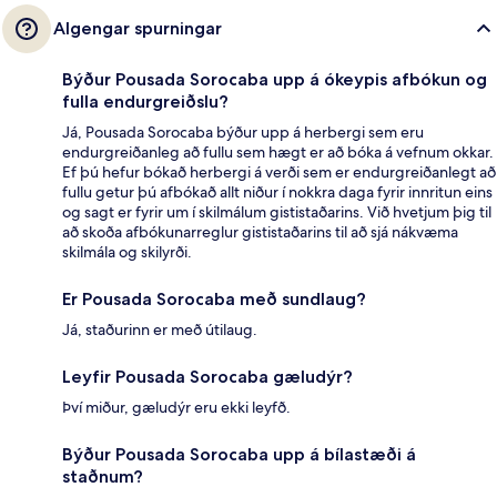
Algengar spurningar
Býður Pousada Sorocaba upp á ókeypis afbókun og
fulla endurgreiðslu?
Já, Pousada Sorocaba býður upp á herbergi sem eru
endurgreiðanleg að fullu sem hægt er að bóka á vefnum okkar.
Ef þú hefur bókað herbergi á verði sem er endurgreiðanlegt að
fullu getur þú afbókað allt niður í nokkra daga fyrir innritun eins
og sagt er fyrir um í skilmálum gististaðarins. Við hvetjum þig til
að skoða afbókunarreglur gististaðarins til að sjá nákvæma
skilmála og skilyrði.
Er Pousada Sorocaba með sundlaug?
Já, staðurinn er með útilaug.
Leyfir Pousada Sorocaba gæludýr?
Því miður, gæludýr eru ekki leyfð.
Býður Pousada Sorocaba upp á bílastæði á
staðnum?