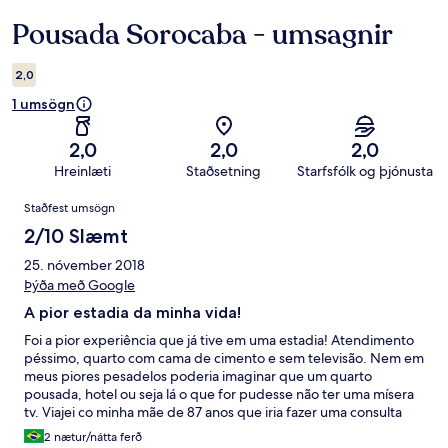
Pousada Sorocaba - umsagnir
Umsagnir
2,0
1 umsögn
2,0
2,0
2,0
Hreinlæti
Staðsetning
Starfsfólk og þjónusta
Umsagnir
Staðfest umsögn
2/10 Slæmt
25. nóvember 2018
Þýða með Google
A pior estadia da minha vida!
Foi a pior experiência que já tive em uma estadia! Atendimento
péssimo, quarto com cama de cimento e sem televisão. Nem em
meus piores pesadelos poderia imaginar que um quarto
pousada, hotel ou seja lá o que for pudesse não ter uma mísera
tv. Viajei co minha mãe de 87 anos que iria fazer uma consulta
médica na cidade. Foram quase 9 horas de viagem e ao chegar
2 nætur/nátta ferð