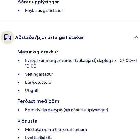
Aðrar upplýsingar
Reyklaus gististaður
Aðstaða/þjónusta gististaðar
Matur og drykkur
Evrópskur morgunverður (aukagjald) daglega kl. 07:00–kl.
10:00
Veitingastaður
Bar/setustofa
Útigrill
Ferðast með börn
Börn dvelja ókeypis (sjá nánari upplýsingar)
Þjónusta
Móttaka opin á tilteknum tímum
Þvottaaðstaða