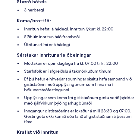
Stærð hótels
3 herbergi
Koma/brottför
Innritun hefst: á hádegi. Innritun lýkur: kl. 22:00
Síðbúin innritun háð framboði
Útritunartími er á hádegi
Sérstakar innritunarleiðbeiningar
Móttakan er opin daglega frá kl. 07:00 til kl. 22:00
Starfsfólk er í afgreiðslu á takmörkuðum tímum
Ef þú hefur einhverjar spurningar skaltu hafa samband við
gististaðinn með upplýsingunum sem finna má í
bókunarstaðfestingunni
Upplýsingar sem koma frá gististaðnum gætu verið þýddar
með sjálfvirkum þýðingarhugbúnaði
Inngangur gististaðarins er lokaður á milli 23:30 og 07:00.
Gestir geta ekki komið eða farið af gististaðnum á þessum
tíma.
Krafist við innritun