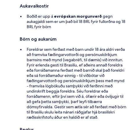
Aukavalkostir
Boðið er upp á
evrópskan morgunverð
gegn
aukagjaldi sem er um það bil 18 BRL fyrir fullorðna og 18
BRL fyrir börn
Börn og aukarúm
Foreldrar sem ferðast með barn undir 18 ára aldri verða
að framvísa fæðingarvottorði og persónuskilríkjum
barnsins með mynd (vegabréfi, til dæmis) við innritun.
Fyrir erlenda gesti til Brasilíu, ef aðeins annað foreldra
eða forráðamanna ferðast með barnið skal það foreldri
eða sá forráðamaður einnig - til viðbótar við
fæðingarvottorð og persónuskilríkjum þess með mynd
- framvísa lögbókuðu samþykki við ferðinni með
undirskrift beggja foreldra. Séu foreldrar eða
forráðamenn, eftir því sem við á, ófærir eða óviljugir til
að gefa þetta samþykki, þarf leyfi tilbærra
dómsyfirvalda. Gestir sem ætla sér að ferðast með börn
til Brasilíu skulu leita nánari ráðgjafar hjá brasilískri
ræðisskrifstofu áður en haldið er af stað.
Reglur