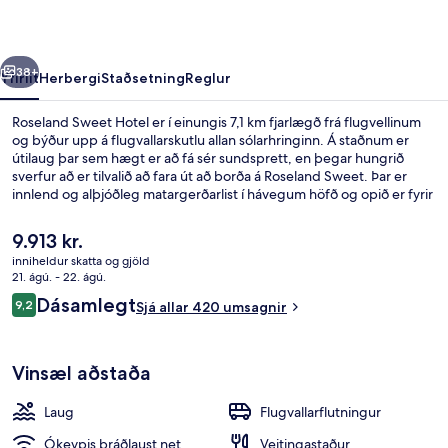
rra
Næsta
38+
Yfirlit
Herbergi
Staðsetning
Reglur
Roseland Sweet Hotel er í einungis 7,1 km fjarlægð frá flugvellinum
og býður upp á flugvallarskutlu allan sólarhringinn. Á staðnum er
útilaug þar sem hægt er að fá sér sundsprett, en þegar hungrið
sverfur að er tilvalið að fara út að borða á Roseland Sweet. Þar er
innlend og alþjóðleg matargerðarlist í hávegum höfð og opið er fyrir
morgunverð, hádegisverð og kvöldverð. Þar að auki eru Ho Chi Minh
borgaróperuhúsið og Vincom Center verslunamiðstöðin í einungis
Núverandi
9.913 kr.
10 mínútna göngufjarlægð. Hjálpsamt starfsfólk og góð staðsetning
verð
inniheldur skatta og gjöld
eru meðal helstu kosta gististaðarins að mati ferðamanna sem hafa
er
21. ágú. - 22. ágú.
heimsótt hann. Gististaðurinn er stutt frá almenningssamgöngum:
Útilaug
9.913 kr.
Umsagnir
Óperuhús-lestarstöðin er í 6 mínútna göngufjarlægð og Ba Son-
Dásamlegt
9,2
Sjá allar 420 umsagnir
9,2 af 10
lestarstöðin í 13 mínútna.
Vinsæl aðstaða
Laug
Flugvallarflutningur
Ókeypis þráðlaust net
Veitingastaður