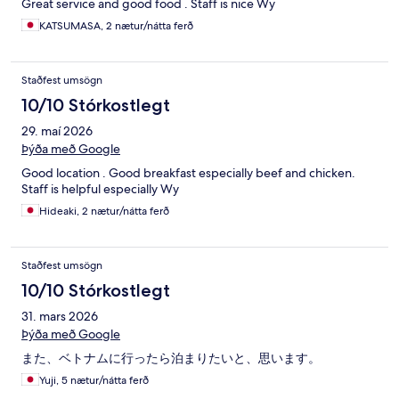
Great service and good food . Staff is nice Wy
KATSUMASA, 2 nætur/nátta ferð
Staðfest umsögn
10/10 Stórkostlegt
29. maí 2026
Þýða með Google
Good location . Good breakfast especially beef and chicken.
Staff is helpful especially Wy
Hideaki, 2 nætur/nátta ferð
Staðfest umsögn
10/10 Stórkostlegt
31. mars 2026
Þýða með Google
また、ベトナムに行ったら泊まりたいと、思います。
Yuji, 5 nætur/nátta ferð