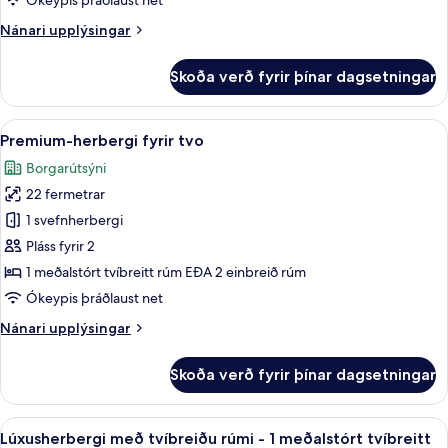
Ókeypis þráðlaust net
tvíbreiðu
Nánari
Nánari upplýsingar
rúmi
upplýsingar
-
fyrir
Skoða verð fyrir þínar dagsetningar
Deluxe-
engir
herbergi
gluggar
með
Skoða
Premium-herbergi fyrir tvo | Míníbar, 
5
tvíbreiðu
Premium-herbergi fyrir tvo
allar
rúmi
Borgarútsýni
-
myndir
engir
22 fermetrar
fyrir
gluggar
Premium-
1 svefnherbergi
herbergi
Pláss fyrir 2
fyrir
1 meðalstórt tvíbreitt rúm EÐA 2 einbreið rúm
tvo
Ókeypis þráðlaust net
Nánari
Nánari upplýsingar
upplýsingar
fyrir
Skoða verð fyrir þínar dagsetningar
Premium-
herbergi
fyrir
Skoða
Lúxusherbergi með tvíbreiðu rúmi - 1 m
5
tvo
Lúxusherbergi með tvíbreiðu rúmi - 1 meðalstórt tvíbreitt