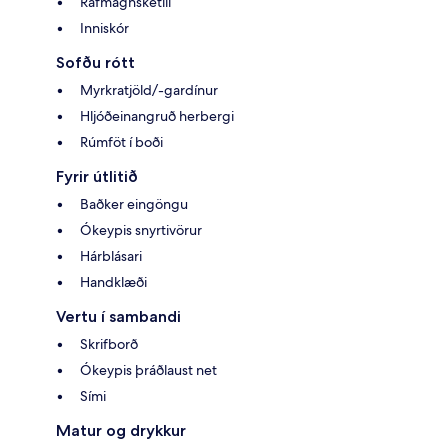
Rafmagnsketill
Inniskór
Sofðu rótt
Myrkratjöld/-gardínur
Hljóðeinangruð herbergi
Rúmföt í boði
Fyrir útlitið
Baðker eingöngu
Ókeypis snyrtivörur
Hárblásari
Handklæði
Vertu í sambandi
Skrifborð
Ókeypis þráðlaust net
Sími
Matur og drykkur