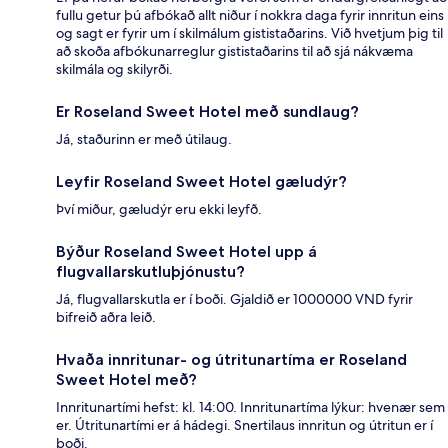
fullu getur þú afbókað allt niður í nokkra daga fyrir innritun eins
og sagt er fyrir um í skilmálum gististaðarins. Við hvetjum þig til
að skoða afbókunarreglur gististaðarins til að sjá nákvæma
skilmála og skilyrði.
Er Roseland Sweet Hotel með sundlaug?
Já, staðurinn er með útilaug.
Leyfir Roseland Sweet Hotel gæludýr?
Því miður, gæludýr eru ekki leyfð.
Býður Roseland Sweet Hotel upp á
flugvallarskutluþjónustu?
Já, flugvallarskutla er í boði. Gjaldið er 1000000 VND fyrir
bifreið aðra leið.
Hvaða innritunar- og útritunartíma er Roseland
Sweet Hotel með?
Innritunartími hefst: kl. 14:00. Innritunartíma lýkur: hvenær sem
er. Útritunartími er á hádegi. Snertilaus innritun og útritun er í
boði.