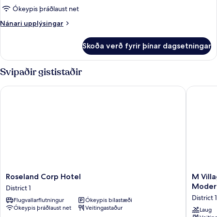
Ókeypis þráðlaust net
Nánari
Nánari upplýsingar
upplýsingar
fyrir
Skoða verð fyrir þínar dagsetningar
Svíta
Svipaðir gististaðir
Roseland Corp Hotel
M Villag
Roseland
M
Roseland Corp Hotel
M Vill
Corp
Village
Modern
District 1
Hotel
Hotel
District 1
Flugvallarflutningur
Ókeypis bílastæði
District
Premier
Ókeypis þráðlaust net
Veitingastaður
1
Thi
Laug