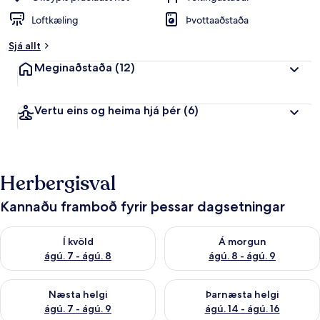
Loftkæling
Þvottaaðstaða
Sjá allt
Meginaðstaða
(12)
Vertu eins og heima hjá þér
(6)
Herbergisval
Kannaðu framboð fyrir þessar dagsetningar
Athuga framboð í kvöld ágú. 7 - ágú. 8
Athuga framboð á morgun ágú.
Í kvöld
Á morgun
ágú. 7 - ágú. 8
ágú. 8 - ágú. 9
Athuga framboð næstu helgi ágú. 7 - ágú. 9
Athuga framboð þarnæstu helgi
Næsta helgi
Þarnæsta helgi
ágú. 7 - ágú. 9
ágú. 14 - ágú. 16