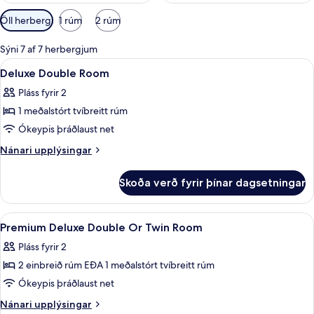
Síur
Öll herbergi
1 rúm
2 rúm
í
boði
Sýni 7 af 7 herbergjum
fyrir
Skoða
Míníbar, öryggishólf í herbergi, skrif
4
Deluxe Double Room
herbergi
allar
Pláss fyrir 2
myndir
1 meðalstórt tvíbreitt rúm
fyrir
Deluxe
Ókeypis þráðlaust net
Double
Nánari
Nánari upplýsingar
Room
upplýsingar
fyrir
Skoða verð fyrir þínar dagsetningar
Deluxe
Double
Room
Skoða
Míníbar, öryggishólf í herbergi, skrif
5
Premium Deluxe Double Or Twin Room
allar
Pláss fyrir 2
myndir
2 einbreið rúm EÐA 1 meðalstórt tvíbreitt rúm
fyrir
Premium
Ókeypis þráðlaust net
Deluxe
Nánari
Nánari upplýsingar