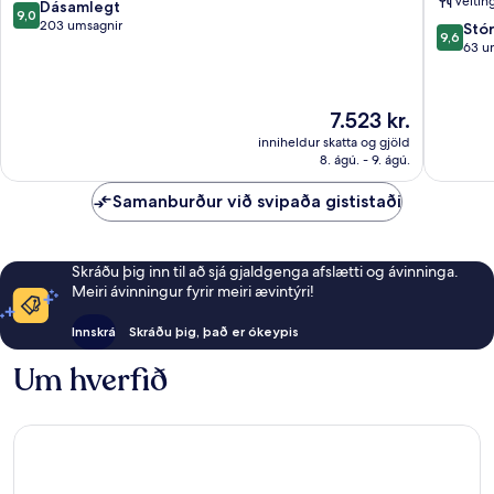
Veitin
Sách,
9.0
Dásamlegt
9,0
a
af
203 umsagnir
9.6
Stó
9,6
brand
10,
af
63 u
of
Dásamlegt,
10,
Modern
203
Stórkost
Village
umsagnir
63
Verðið
7.523 kr.
Lifestyle
umsagni
er
inniheldur skatta og gjöld
District
7.523 kr.
8. ágú. - 9. ágú.
1
Samanburður við svipaða gististaði
Skráðu þig inn til að sjá gjaldgenga afslætti og ávinninga.
Meiri ávinningur fyrir meiri ævintýri!
Innskrá
Skráðu þig, það er ókeypis
Um hverfið