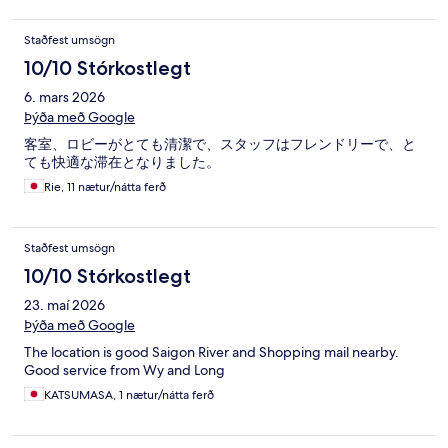
Staðfest umsögn
10/10 Stórkostlegt
6. mars 2026
Þýða með Google
客室、ロビーがとても清潔で、スタッフはフレンドリーで、と
ても快適な滞在となりました。
Rie, 11 nætur/nátta ferð
Staðfest umsögn
10/10 Stórkostlegt
23. maí 2026
Þýða með Google
The location is good Saigon River and Shopping mail nearby.
Good service from Wy and Long
KATSUMASA, 1 nætur/nátta ferð