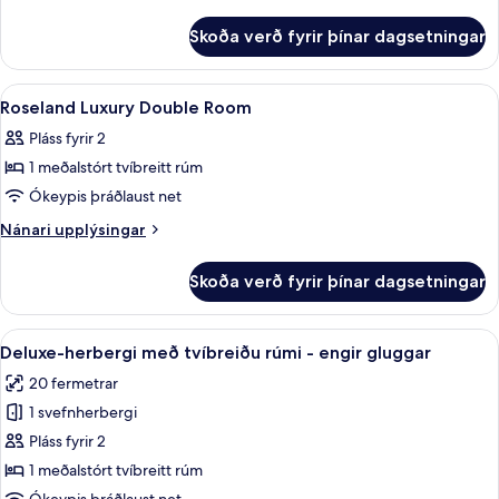
Double
upplýsingar
fyrir
Or
Skoða verð fyrir þínar dagsetningar
Premium
Twin
Deluxe
Room
Double
Skoða
Míníbar, öryggishólf í herbergi, skrif
5
Or
Roseland Luxury Double Room
allar
Twin
Pláss fyrir 2
Room
myndir
1 meðalstórt tvíbreitt rúm
fyrir
Roseland
Ókeypis þráðlaust net
Luxury
Nánari
Nánari upplýsingar
Double
upplýsingar
fyrir
Room
Skoða verð fyrir þínar dagsetningar
Roseland
Luxury
Double
Skoða
Deluxe-herbergi með tvíbreiðu rúmi - e
4
Room
Deluxe-herbergi með tvíbreiðu rúmi - engir gluggar
allar
20 fermetrar
myndir
1 svefnherbergi
fyrir
Deluxe-
Pláss fyrir 2
herbergi
1 meðalstórt tvíbreitt rúm
með