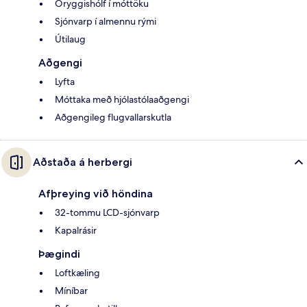
Öryggishólf í móttöku
Sjónvarp í almennu rými
Útilaug
Aðgengi
Lyfta
Móttaka með hjólastólaaðgengi
Aðgengileg flugvallarskutla
Aðstaða á herbergi
Afþreying við höndina
32-tommu LCD-sjónvarp
Kapalrásir
Þægindi
Loftkæling
Míníbar