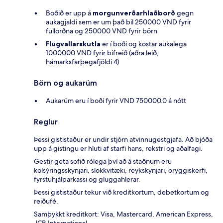
Boðið er upp á
morgunverðarhlaðborð
gegn
aukagjaldi sem er um það bil 250000 VND fyrir
fullorðna og 250000 VND fyrir börn
Flugvallarskutla
er í boði og kostar aukalega
1000000 VND fyrir bifreið (aðra leið,
hámarksfarþegafjöldi 4)
Börn og aukarúm
Aukarúm eru í boði fyrir VND 750000.0 á nótt
Reglur
Þessi gististaður er undir stjórn atvinnugestgjafa. Að bjóða
upp á gistingu er hluti af starfi hans, rekstri og aðalfagi.
Gestir geta sofið rólega því að á staðnum eru
kolsýringsskynjari, slökkvitæki, reykskynjari, öryggiskerfi,
fyrstuhjálparkassi og gluggahlerar.
Þessi gististaður tekur við kreditkortum, debetkortum og
reiðufé.
Samþykkt kreditkort: Visa, Mastercard, American Express,