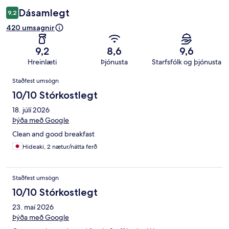
Dásamlegt
9,2
420 umsagnir
9,2
8,6
9,6
Hreinlæti
Þjónusta
Starfsfólk og þjónusta
Umsagnir
Staðfest umsögn
10/10 Stórkostlegt
18. júlí 2026
Þýða með Google
Clean and good breakfast
Hideaki, 2 nætur/nátta ferð
Staðfest umsögn
10/10 Stórkostlegt
23. maí 2026
Þýða með Google