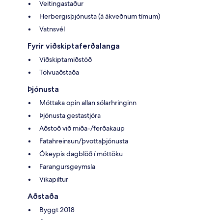
Veitingastaður
Herbergisþjónusta (á ákveðnum tímum)
Vatnsvél
Fyrir viðskiptaferðalanga
Viðskiptamiðstöð
Tölvuaðstaða
Þjónusta
Móttaka opin allan sólarhringinn
Þjónusta gestastjóra
Aðstoð við miða-/ferðakaup
Fatahreinsun/þvottaþjónusta
Ókeypis dagblöð í móttöku
Farangursgeymsla
Vikapiltur
Aðstaða
Byggt 2018