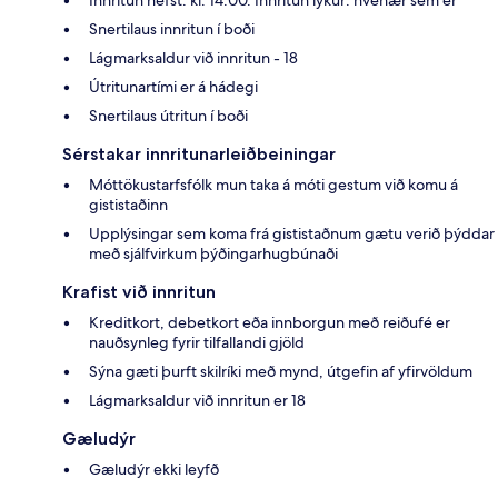
Innritun hefst: kl. 14:00. Innritun lýkur: hvenær sem er
Snertilaus innritun í boði
Lágmarksaldur við innritun - 18
Útritunartími er á hádegi
Snertilaus útritun í boði
Sérstakar innritunarleiðbeiningar
Móttökustarfsfólk mun taka á móti gestum við komu á
gististaðinn
Upplýsingar sem koma frá gististaðnum gætu verið þýddar
með sjálfvirkum þýðingarhugbúnaði
Krafist við innritun
Kreditkort, debetkort eða innborgun með reiðufé er
nauðsynleg fyrir tilfallandi gjöld
Sýna gæti þurft skilríki með mynd, útgefin af yfirvöldum
Lágmarksaldur við innritun er 18
Gæludýr
Gæludýr ekki leyfð