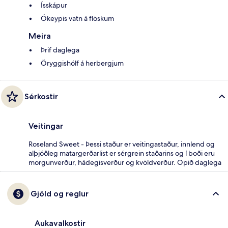
Ísskápur
Ókeypis vatn á flöskum
Meira
Þrif daglega
Öryggishólf á herbergjum
Sérkostir
Veitingar
Roseland Sweet - Þessi staður er veitingastaður, innlend og
alþjóðleg matargerðarlist er sérgrein staðarins og í boði eru
morgunverður, hádegisverður og kvöldverður. Opið daglega
Gjöld og reglur
Aukavalkostir