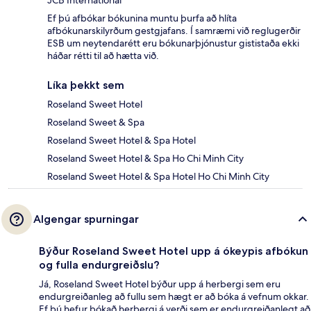
JCB International
Ef þú afbókar bókunina muntu þurfa að hlíta
afbókunarskilyrðum gestgjafans. Í samræmi við reglugerðir
ESB um neytendarétt eru bókunarþjónustur gististaða ekki
háðar rétti til að hætta við.
Líka þekkt sem
Roseland Sweet Hotel
Roseland Sweet & Spa
Roseland Sweet Hotel & Spa Hotel
Roseland Sweet Hotel & Spa Ho Chi Minh City
Roseland Sweet Hotel & Spa Hotel Ho Chi Minh City
Algengar spurningar
Býður Roseland Sweet Hotel upp á ókeypis afbókun
og fulla endurgreiðslu?
Já, Roseland Sweet Hotel býður upp á herbergi sem eru
endurgreiðanleg að fullu sem hægt er að bóka á vefnum okkar.
Ef þú hefur bókað herbergi á verði sem er endurgreiðanlegt að