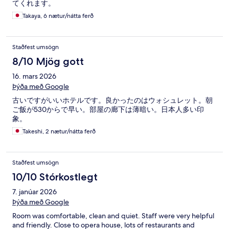
てくれます。
Takaya, 6 nætur/nátta ferð
Staðfest umsögn
8/10 Mjög gott
16. mars 2026
Þýða með Google
古いですがいいホテルです。良かったのはウォシュレット。朝
ご飯が530からで早い。部屋の廊下は薄暗い。日本人多い印
象。
Takeshi, 2 nætur/nátta ferð
Staðfest umsögn
10/10 Stórkostlegt
7. janúar 2026
Þýða með Google
Room was comfortable, clean and quiet. Staff were very helpful
and friendly. Close to opera house, lots of restaurants and