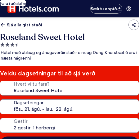
Fara í aðalefni
Sæktu appið
Sjá alla gististaði
Roseland Sweet Hotel
3.5
stjörnu
Hótel með útilaug og áhugaverðir staðir eins og Dong Khoi strætið eru í
gististaður
næsta nágrenni
Veldu dagsetningar til að sjá verð
Hvert viltu fara?
Dagsetningar
Gestir