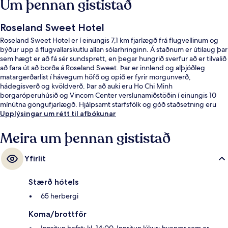
Um þennan gististað
Roseland Sweet Hotel
Roseland Sweet Hotel er í einungis 7,1 km fjarlægð frá flugvellinum og
býður upp á flugvallarskutlu allan sólarhringinn. Á staðnum er útilaug þar
sem hægt er að fá sér sundsprett, en þegar hungrið sverfur að er tilvalið
að fara út að borða á Roseland Sweet. Þar er innlend og alþjóðleg
matargerðarlist í hávegum höfð og opið er fyrir morgunverð,
hádegisverð og kvöldverð. Þar að auki eru Ho Chi Minh
borgaróperuhúsið og Vincom Center verslunamiðstöðin í einungis 10
mínútna göngufjarlægð. Hjálpsamt starfsfólk og góð staðsetning eru
meðal helstu kosta gististaðarins að mati ferðamanna sem hafa heimsótt
Upplýsingar um rétt til afbókunar
hann. Gististaðurinn er stutt frá almenningssamgöngum: Óperuhús-
lestarstöðin er í 6 mínútna göngufjarlægð og Ba Son-lestarstöðin í 13
Meira um þennan gististað
mínútna.
Yfirlit
Stærð hótels
65 herbergi
Koma/brottför