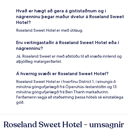
Hvað er hægt að gera á gististaðnum og í
nágrenninu þegar maður dvelur á Roseland Sweet
Hotel?
Roseland Sweet Hotel er með útilaug.
Eru veitingastaðir á Roseland Sweet Hotel eða í
nágrenninu?
Já, Roseland Sweet er með aðstöðu til að snæða innlend og
alþjóðleg matargerðarlist.
Á hvernig svæði er Roseland Sweet Hotel?
Roseland Sweet Hotel er í hverfinu District 1, í einungis 6
mínútna göngufjarlægð frá Óperuhús-lestarstöðin og 13
mínútna göngufjarlægð frá Ben Thanh markaðurinn.
Ferðamenn segja að staðsetning þessa hótels sé einstaklega
góð.
Roseland Sweet Hotel - umsagnir
Umsagnir