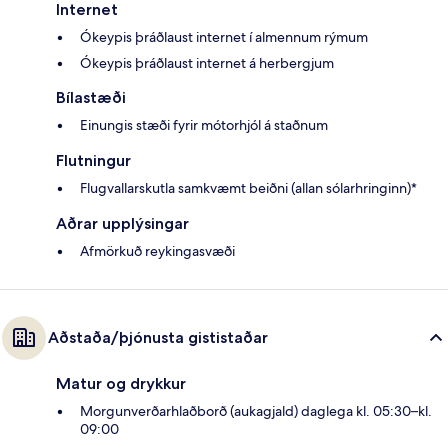
Internet
Ókeypis þráðlaust internet í almennum rýmum
Ókeypis þráðlaust internet á herbergjum
Bílastæði
Einungis stæði fyrir mótorhjól á staðnum
Flutningur
Flugvallarskutla samkvæmt beiðni (allan sólarhringinn)*
Aðrar upplýsingar
Afmörkuð reykingasvæði
Aðstaða/þjónusta gististaðar
Matur og drykkur
Morgunverðarhlaðborð (aukagjald) daglega kl. 05:30–kl.
09:00