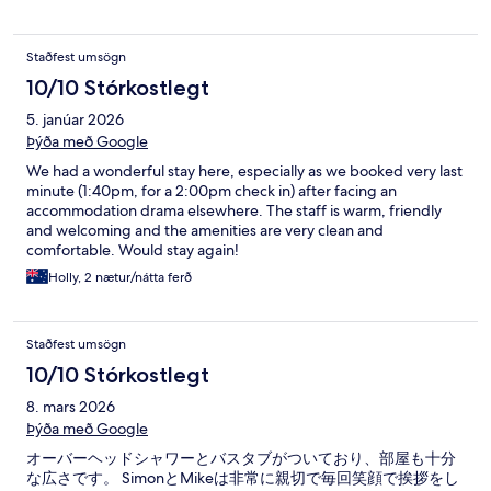
Staðfest umsögn
10/10 Stórkostlegt
5. janúar 2026
Þýða með Google
We had a wonderful stay here, especially as we booked very last
minute (1:40pm, for a 2:00pm check in) after facing an
accommodation drama elsewhere. The staff is warm, friendly
and welcoming and the amenities are very clean and
comfortable. Would stay again!
Holly, 2 nætur/nátta ferð
Staðfest umsögn
10/10 Stórkostlegt
8. mars 2026
Þýða með Google
オーバーヘッドシャワーとバスタブがついており、部屋も十分
な広さです。 SimonとMikeは非常に親切で毎回笑顔で挨拶をし