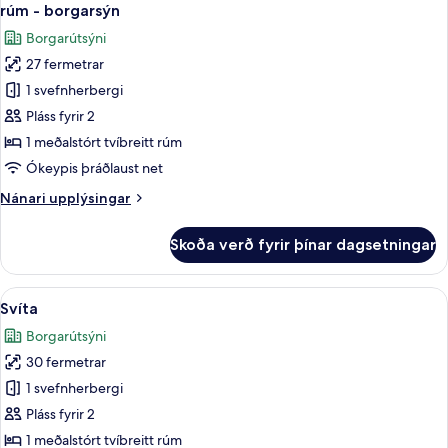
allar
rúm - borgarsýn
myndir
Borgarútsýni
fyrir
27 fermetrar
Lúxusherbergi
1 svefnherbergi
með
tvíbreiðu
Pláss fyrir 2
rúmi
1 meðalstórt tvíbreitt rúm
-
Ókeypis þráðlaust net
1
Nánari
Nánari upplýsingar
meðalstórt
upplýsingar
tvíbreitt
fyrir
Skoða verð fyrir þínar dagsetningar
Lúxusherbergi
rúm
með
-
tvíbreiðu
Skoða
Svíta | Míníbar, öryggishólf í herbergi
borgarsýn
5
rúmi
Svíta
allar
-
Borgarútsýni
1
myndir
meðalstórt
30 fermetrar
fyrir
tvíbreitt
Svíta
1 svefnherbergi
rúm
-
Pláss fyrir 2
borgarsýn
1 meðalstórt tvíbreitt rúm