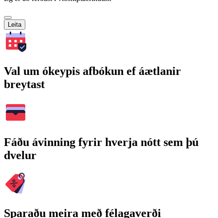
Leita
Val um ókeypis afbókun ef áætlanir
breytast
Fáðu ávinning fyrir hverja nótt sem þú
dvelur
Sparaðu meira með félagaverði