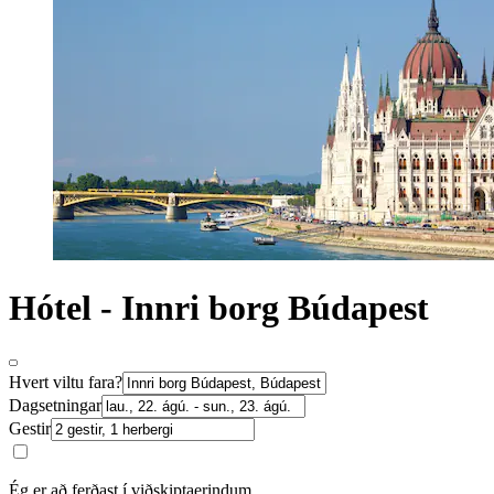
Hótel - Innri borg Búdapest
Hvert viltu fara?
Dagsetningar
Gestir
Ég er að ferðast í viðskiptaerindum