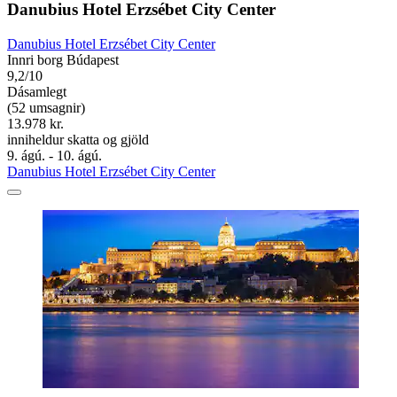
Danubius Hotel Erzsébet City Center
Danubius Hotel Erzsébet City Center
Innri borg Búdapest
9,2/10
Dásamlegt
(52 umsagnir)
13.978 kr.
inniheldur skatta og gjöld
9. ágú. - 10. ágú.
Danubius Hotel Erzsébet City Center