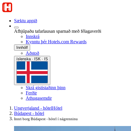
Sæktu appið
Afhjúpaðu tafarlausan sparnað með félagaverði
Innskrá
Kynntu þér Hotels.com Rewards
Innhólf
Aðstoð
íslenska · ISK · IS
Skrá gististaðinn þinn
Ferðir
Athugasemdir
Ungverjaland - hótel
Hótel
Búdapest - hótel
Innri borg Búdapest - hótel í nágrenninu