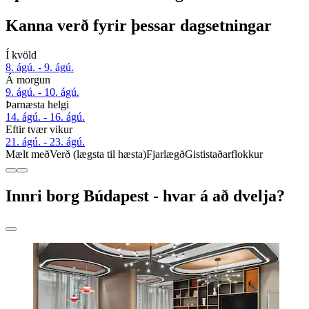
Kanna verð fyrir þessar dagsetningar
Í kvöld
8. ágú. - 9. ágú.
Á morgun
9. ágú. - 10. ágú.
Þarnæsta helgi
14. ágú. - 16. ágú.
Eftir tvær vikur
21. ágú. - 23. ágú.
Mælt með
Verð (lægsta til hæsta)
Fjarlægð
Gististaðarflokkur
Innri borg Búdapest - hvar á að dvelja?