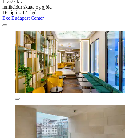
11.677 kr.
inniheldur skatta og gjöld
16. ágú. - 17. ágú.
Exe Budapest Center