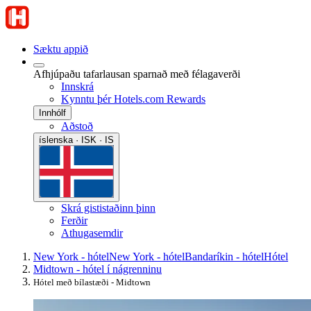
Sæktu appið
Afhjúpaðu tafarlausan sparnað með félagaverði
Innskrá
Kynntu þér Hotels.com Rewards
Innhólf
Aðstoð
íslenska · ISK · IS
Skrá gististaðinn þinn
Ferðir
Athugasemdir
New York - hótel
New York - hótel
Bandaríkin - hótel
Hótel
Midtown - hótel í nágrenninu
Hótel með bílastæði - Midtown