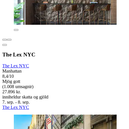
The Lex NYC
The Lex NYC
Manhattan
8,4/10
Mjög gott
(1.008 umsagnir)
27.896 kr.
inniheldur skatta og gjöld
7. sep. - 8. sep.
The Lex NYC