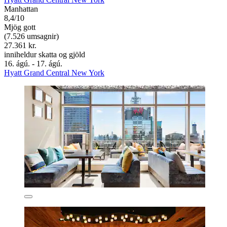
Manhattan
8,4/10
Mjög gott
(7.526 umsagnir)
27.361 kr.
inniheldur skatta og gjöld
16. ágú. - 17. ágú.
Hyatt Grand Central New York