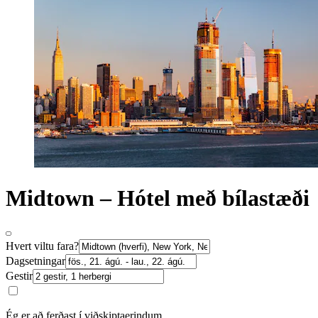
Midtown – Hótel með bílastæði
Hvert viltu fara?
Dagsetningar
Gestir
Ég er að ferðast í viðskiptaerindum