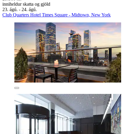
inniheldur skatta og gjöld
23. ágú. - 24. ágú.
Club Quarters Hotel Times Square - Midtown, New York