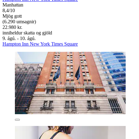
Manhattan
8,4/10
Mjög gott
(6.290 umsagnir)
22.980 kr.
inniheldur skatta og gjöld
9. ágú. - 10. ágú.
Hampton Inn New York Times Square