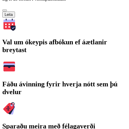
Leita
Val um ókeypis afbókun ef áætlanir
breytast
Fáðu ávinning fyrir hverja nótt sem þú
dvelur
Sparaðu meira með félagaverði