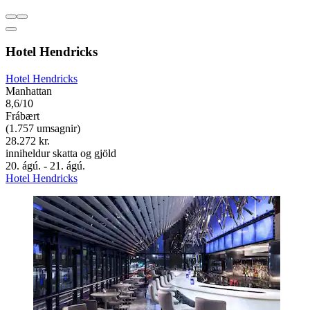
Hotel Hendricks
Hotel Hendricks
Manhattan
8,6/10
Frábært
(1.757 umsagnir)
28.272 kr.
inniheldur skatta og gjöld
20. ágú. - 21. ágú.
Hotel Hendricks