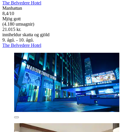
The Belvedere Hotel
Manhattan
8,4/10
Mjög gott
(4.180 umsagnir)
21.015 kr.
inniheldur skatta og gjöld
9. ágú. - 10. ágú.
The Belvedere Hotel