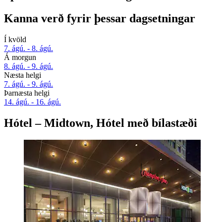
Kanna verð fyrir þessar dagsetningar
Í kvöld
7. ágú. - 8. ágú.
Á morgun
8. ágú. - 9. ágú.
Næsta helgi
7. ágú. - 9. ágú.
Þarnæsta helgi
14. ágú. - 16. ágú.
Hótel – Midtown, Hótel með bílastæði