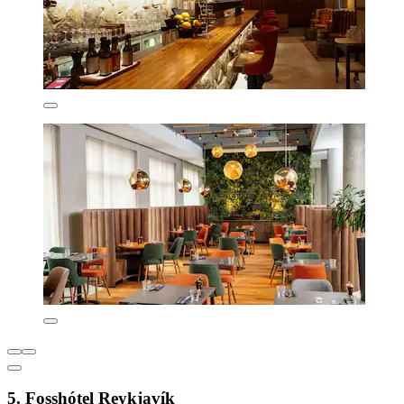
5. Fosshótel Reykjavík