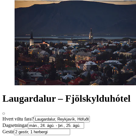
Laugardalur – Fjölskylduhótel
Hvert viltu fara?
Dagsetningar
Gestir