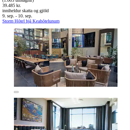
(1.003 umsagnir)
39.485 kr.
inniheldur skatta og gjöld
9. sep. - 10. sep.
Storm Hótel hjá Keahótelunum