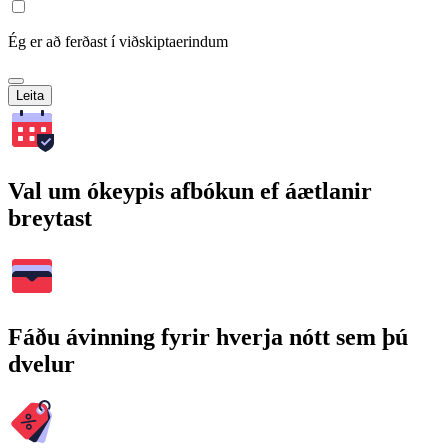
Ég er að ferðast í viðskiptaerindum
Leita
Val um ókeypis afbókun ef áætlanir
breytast
Fáðu ávinning fyrir hverja nótt sem þú
dvelur