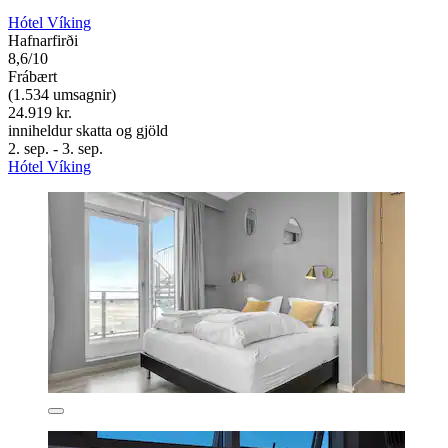
Hótel Víking
Hafnarfirði
8,6/10
Frábært
(1.534 umsagnir)
24.919 kr.
inniheldur skatta og gjöld
2. sep. - 3. sep.
Hótel Víking