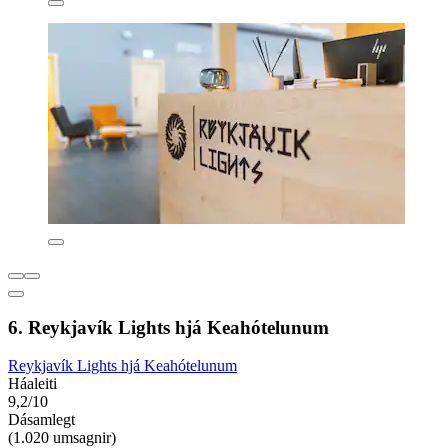
6. Reykjavík Lights hjá Keahótelunum
Reykjavík Lights hjá Keahótelunum
Háaleiti
9,2/10
Dásamlegt
(1.020 umsagnir)