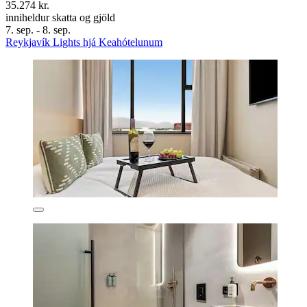
35.274 kr.
inniheldur skatta og gjöld
7. sep. - 8. sep.
Reykjavík Lights hjá Keahótelunum