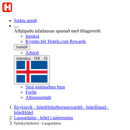
Sæktu appið
Afhjúpaðu tafarlausan sparnað með félagaverði
Innskrá
Kynntu þér Hotels.com Rewards
Innhólf
Aðstoð
íslenska · ISK · IS
Skrá gististaðinn þinn
Ferðir
Athugasemdir
Reykjavík - hótel
Höfuðborgarsvæðið - hótel
Ísland -
hótel
Hótel
Laugardalur - hótel í nágrenninu
Fjölskylduhótel - Laugardalur