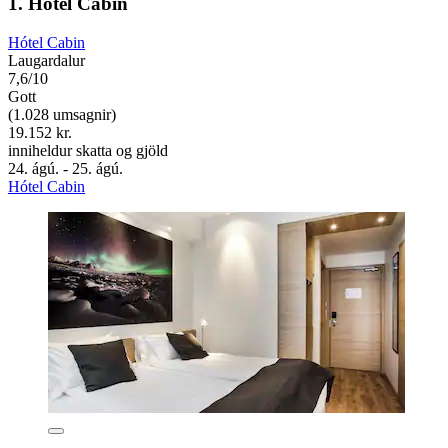
1. Hótel Cabin
Hótel Cabin
Laugardalur
7,6/10
Gott
(1.028 umsagnir)
19.152 kr.
inniheldur skatta og gjöld
24. ágú. - 25. ágú.
Hótel Cabin