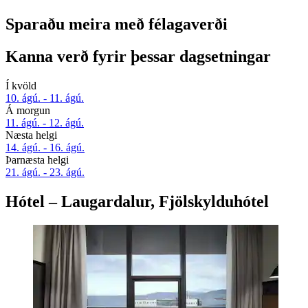
Sparaðu meira með félagaverði
Kanna verð fyrir þessar dagsetningar
Í kvöld
10. ágú. - 11. ágú.
Á morgun
11. ágú. - 12. ágú.
Næsta helgi
14. ágú. - 16. ágú.
Þarnæsta helgi
21. ágú. - 23. ágú.
Hótel – Laugardalur, Fjölskylduhótel