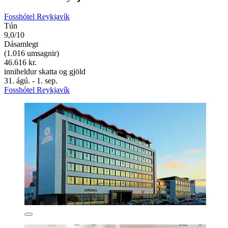
Fosshótel Reykjavík
Tún
9,0/10
Dásamlegt
(1.016 umsagnir)
46.616 kr.
inniheldur skatta og gjöld
31. ágú. - 1. sep.
Fosshótel Reykjavík