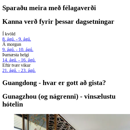
Sparaðu meira með félagaverði
Kanna verð fyrir þessar dagsetningar
Í kvöld
8. ágú. - 9. ágú.
Á morgun
9. ágú. - 10. ágú.
Þarnæsta helgi
14. ágú. - 16. ágú.
Eftir tvær vikur
21. ágú. - 23. ágú.
Guangdong - hvar er gott að gista?
Gunagzhou (og nágrenni) - vinsælustu
hótelin