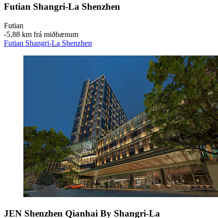
Futian Shangri-La Shenzhen
Futian
‐
5,88 km frá miðbænum
Futian Shangri-La Shenzhen
JEN Shenzhen Qianhai By Shangri-La