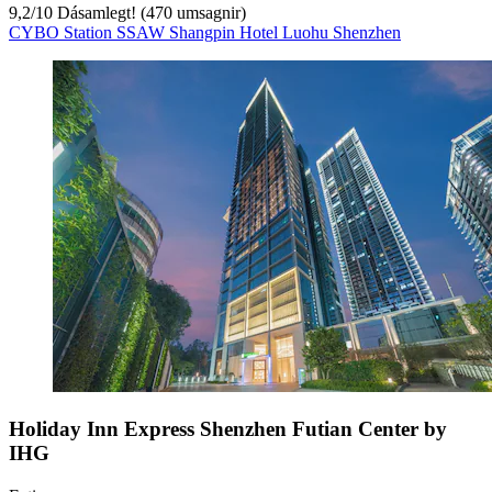
9,2
/
10
Dásamlegt! (470 umsagnir)
CYBO Station SSAW Shangpin Hotel Luohu Shenzhen
Holiday Inn Express Shenzhen Futian Center by
IHG