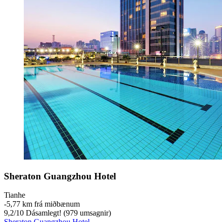
Sheraton Guangzhou Hotel
Tianhe
‐
5,77 km frá miðbænum
9,2
/
10
Dásamlegt! (979 umsagnir)
Sheraton Guangzhou Hotel