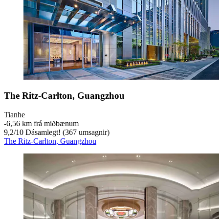
The Ritz-Carlton, Guangzhou
Tianhe
‐
6,56 km frá miðbænum
9,2
/
10
Dásamlegt! (367 umsagnir)
The Ritz-Carlton, Guangzhou