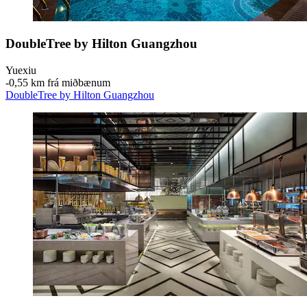
DoubleTree by Hilton Guangzhou
Yuexiu
‐
0,55 km frá miðbænum
DoubleTree by Hilton Guangzhou