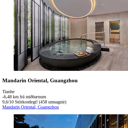
Mandarin Oriental, Guangzhou
Tianhe
‐
6,48 km frá miðbænum
9,6
/
10
Stórkostlegt! (458 umsagnir)
Mandarin Oriental, Guangzhou