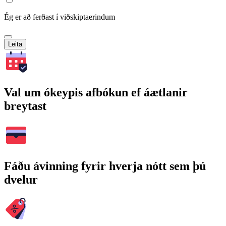
Ég er að ferðast í viðskiptaerindum
Leita
Val um ókeypis afbókun ef áætlanir
breytast
Fáðu ávinning fyrir hverja nótt sem þú
dvelur