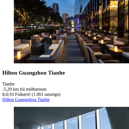
Hilton Guangzhou Tianhe
Tianhe
‐
5,29 km frá miðbænum
8,6
/
10
Frábært! (1.001 umsögn)
Hilton Guangzhou Tianhe