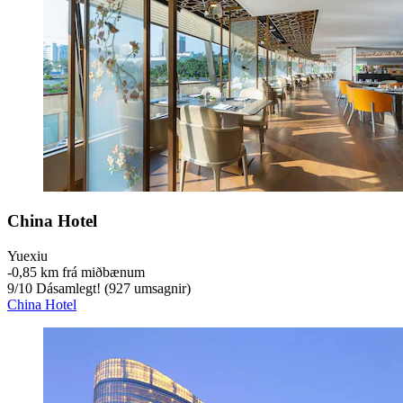
China Hotel
Yuexiu
‐
0,85 km frá miðbænum
9
/
10
Dásamlegt! (927 umsagnir)
China Hotel