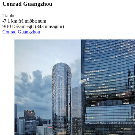
Conrad Guangzhou
Tianhe
‐
7,1 km frá miðbænum
9
/
10
Dásamlegt! (343 umsagnir)
Conrad Guangzhou