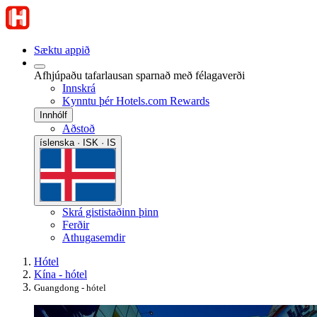
Sæktu appið
Afhjúpaðu tafarlausan sparnað með félagaverði
Innskrá
Kynntu þér Hotels.com Rewards
Innhólf
Aðstoð
íslenska · ISK · IS
Skrá gististaðinn þinn
Ferðir
Athugasemdir
Hótel
Kína - hótel
Guangdong - hótel