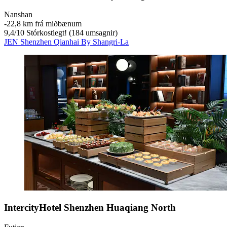
Nanshan
‐
22,8 km frá miðbænum
9,4
/
10
Stórkostlegt! (184 umsagnir)
JEN Shenzhen Qianhai By Shangri-La
IntercityHotel Shenzhen Huaqiang North