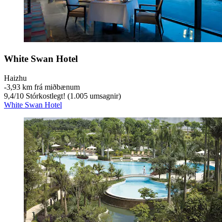
White Swan Hotel
Haizhu
‐
3,93 km frá miðbænum
9,4
/
10
Stórkostlegt! (1.005 umsagnir)
White Swan Hotel