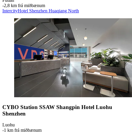
Futian
‐
2,8 km frá miðbænum
IntercityHotel Shenzhen Huaqiang North
CYBO Station SSAW Shangpin Hotel Luohu
Shenzhen
Luohu
‐
1 km frá miðbænum