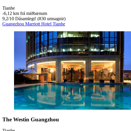
Tianhe
‐
6,12 km frá miðbænum
9,2
/
10
Dásamlegt! (830 umsagnir)
Guangzhou Marriott Hotel Tianhe
The Westin Guangzhou
Tianhe