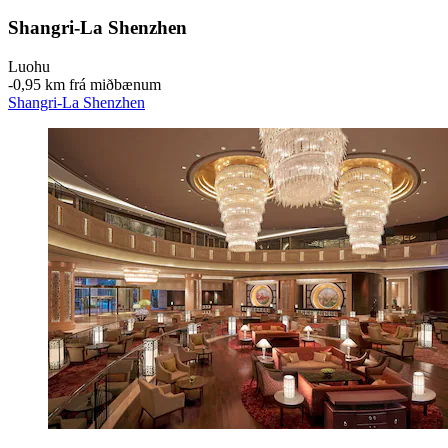
Shangri-La Shenzhen
Luohu
‐
0,95 km frá miðbænum
Shangri-La Shenzhen