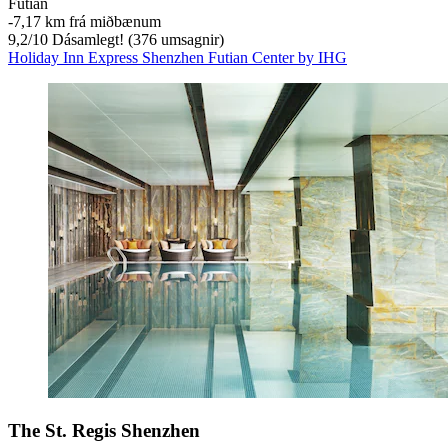
Futian
‐
7,17 km frá miðbænum
9,2
/
10
Dásamlegt! (376 umsagnir)
Holiday Inn Express Shenzhen Futian Center by IHG
The St. Regis Shenzhen