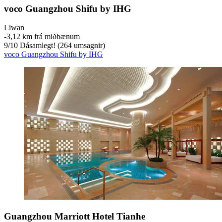
voco Guangzhou Shifu by IHG
Liwan
‐
3,12 km frá miðbænum
9
/
10
Dásamlegt! (264 umsagnir)
voco Guangzhou Shifu by IHG
Guangzhou Marriott Hotel Tianhe