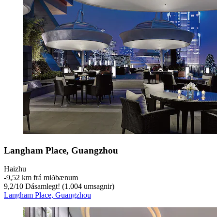
Langham Place, Guangzhou
Haizhu
‐
9,52 km frá miðbænum
9,2
/
10
Dásamlegt! (1.004 umsagnir)
Langham Place, Guangzhou