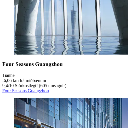
Four Seasons Guangzhou
Tianhe
‐
6,06 km frá miðbænum
9,4
/
10
Stórkostlegt! (605 umsagnir)
Four Seasons Guangzhou